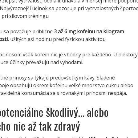
zlepšiť vytrvalosť, oddialiť únavu a v menšej miere podporiť
. Najvýraznejší účinok sa pozoruje pri vytrvalostných športoc
 pri silovom tréningu.
u sa považuje približne
3 až 6 mg kofeínu na kilogram
osti
, užitých asi hodinu pred fyzickou aktivitou.
prínosom však kofeín nie je vhodný pre každého. U niektor
duce účinky prevažujú nad výhodami.
tné prínosy sa týkajú predovšetkým kávy. Sladené
poje obsahujú okrem kofeínu veľké množstvo cukru alebo
 pravidelná konzumácia sa s rovnakými prínosmi nespája.
potenciálne škodlivý… alebo
ho nie až tak zdravý