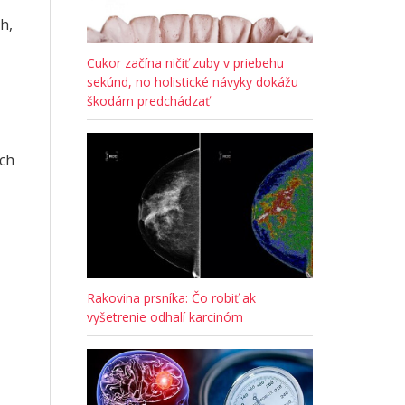
h,
Cukor začína ničiť zuby v priebehu
sekúnd, no holistické návyky dokážu
škodám predchádzať
ých
Rakovina prsníka: Čo robiť ak
vyšetrenie odhalí karcinóm