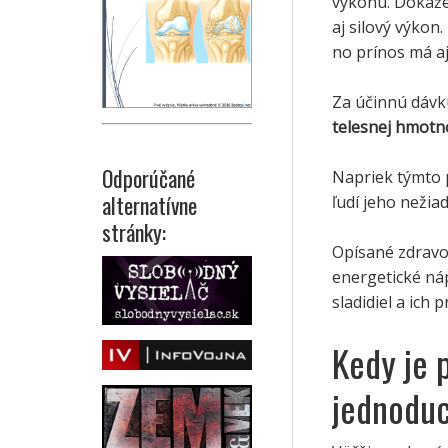
výkonu. Dokáže 
aj silový výkon
no prínos má aj
Za účinnú dávk
telesnej hmotn
Odporúčané
Napriek týmto 
alternatívne
ľudí jeho nežia
stránky:
Opísané zdravo
energetické ná
sladidiel a ich
Kedy je 
jednoduc