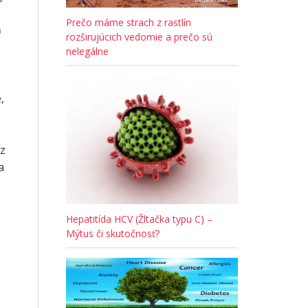
Prečo máme strach z rastlín
ň
rozširujúcich vedomie a prečo sú
nelegálne
,
ez
a
Hepatitída HCV (Žltačka typu C) –
Mýtus či skutočnosť?