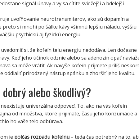
ostane signál únavy a vy sa cítite sviežejší a bdelejší.
uje uvoľňovanie neurotransmiterov, ako sú dopamín a
e preto si mnohí po šálke kávy všimnú lepšiu náladu, vyššiu
väčšiu psychickú aj fyzickú energiu.
é uvedomiť si, že kofeín telu energiu nedodáva. Len dočasne
navy. Keď jeho účinok odznie alebo sa adenozín opäť naviaž
nava sa môže vrátiť. Ak navyše kofeín prijmete príliš neskor
 oddialiť prirodzený nástup spánku a zhoršiť jeho kvalitu.
n dobrý alebo škodlivý?
neexistuje univerzálna odpoveď. To, ako na vás kofeín
najmä od množstva, ktoré prijímate, času jeho konzumácie a
chlo ho vaše telo odbúrava.
mom je
polčas rozpadu kofeínu
– teda čas potrebný na to, ab