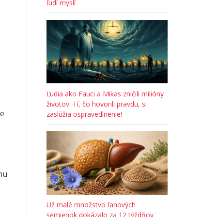
ľudí myslí
Ľudia ako Fauci a Mikas zničili milióny
životov. Tí, čo hovorili pravdu, si
že
zaslúžia ospravedlnenie!
nu
Už malé množstvo ľanových
semienok dokázalo za 12 týždňov