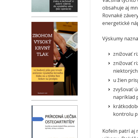
Väčšina týchto
obsahuje aj mno
Rovnaké závery
energetické ná
Výskumy naznač
znižovať r
znižovať r
niektorých
u žien pri
zvyšovať ú
napríklad p
krátkodobo
kontrolu p
Kofeín patrí a