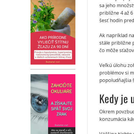
sa jeho množstv
približne 4 až 
šesť hodín pre
Ak napríklad na
stále približne
čo môže sťažov
Veľkú úlohu zoh
problémov si mô
popoludňajšia 
Kedy je 
Okrem povzbud
konzumácia káv