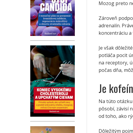
Mozog preto ned
Zároveň podpor
adrenalín. Práv
koncentráciu a 
Je však dôležit
potláča pocit ú
na receptory, ú
počas dňa, môže
Je kofeí
Na túto otázku 
pôsobí, závisí 
od toho, ako rý
Dôležitým poj