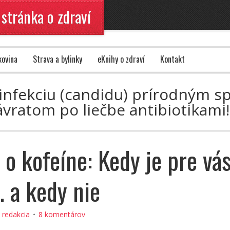
 stránka o zdraví
kovina
Strava a bylinky
eKnihy o zdraví
Kontakt
ú infekciu (candidu) prírodným s
vratom po liečbe antibiotikami
 o kofeíne: Kedy je pre vá
 a kedy nie
:
redakcia
8 komentárov