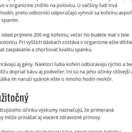
o v organizme znížilo na polovicu. U väčšiny ľudí trvá
6 hodín, preto odborníci odporúčajú vyhnúť sa kofeínu aspo
d spaním.
 obed prijmete 200 mg kofeínu, večer ho budete mať v tele
 polovicu. Pri vyšších dávkach zostáva v organizme ešte dlhšie
ať zaspávanie a zhoršovať kvalitu spánku.
rávajú aj gény. Niektorí ľudia kofeín odbúravajú rýchlo a b
žu dopriať kávu aj podvečer. Iní sú na jeho účinky citlivejší 
šálka im naruší spánok ešte o mnoho hodín neskôr.
užitočný
zujúceho účinku výskumy naznačujú, že primeraná
y môže prinášať aj viaceré zdravotné prínosy.