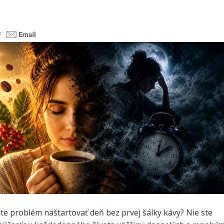
te problém naštartovať deň bez prvej šálky kávy? Nie ste