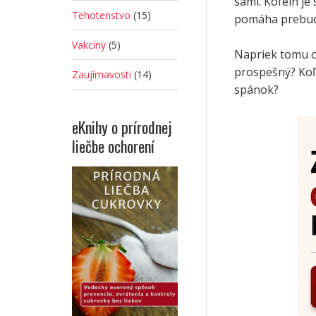
sami. Kofeín j
Tehotenstvo
(15)
pomáha prebudiť
Vakcíny
(5)
Napriek tomu o
prospešný? Koľ
Zaujímavosti
(14)
spánok?
eKnihy o prírodnej
liečbe ochorení