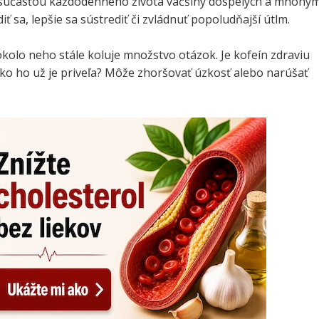
e súčasťou každodenného života väčšiny dospelých a mnohý
 sa, lepšie sa sústrediť či zvládnuť popoludňajší útlm.
kolo neho stále koluje množstvo otázok. Je kofeín zdraviu
ko ho už je priveľa? Môže zhoršovať úzkosť alebo narúšať