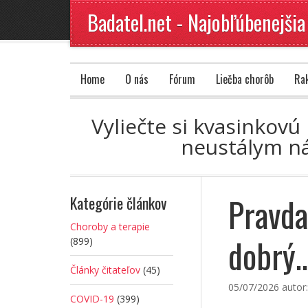
Badatel.net - Najobľúbenejšia
Home
O nás
Fórum
Liečba chorôb
Ra
Vyliečte si kvasinkov
neustálym ná
Pravda
Kategórie článkov
Choroby a terapie
dobrý…
(899)
Články čitateľov
(45)
05/07/2026
autor
COVID-19
(399)