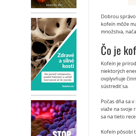
Dobrou správou 
kofeín môže mať
množstva, načas
Čo je ko
Kofeín je príro
niektorých ener
ovplyvňuje čin
sústrediť sa.
Počas dňa sa v
viaže na svoje 
sa na tieto rece
Kofeín pôsobí t