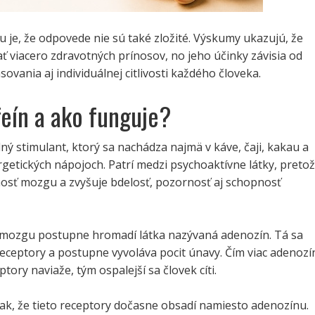
je, že odpovede nie sú také zložité. Výskumy ukazujú, že
 viacero zdravotných prínosov, no jeho účinky závisia od
ovania aj individuálnej citlivosti každého človeka.
feín a ako funguje?
dný stimulant, ktorý sa nachádza najmä v káve, čaji, kakau a
getických nápojoch. Patrí medzi psychoaktívne látky, preto
nosť mozgu a zvyšuje bdelosť, pozornosť aj schopnosť
 mozgu postupne hromadí látka nazývaná adenozín. Tá sa
receptory a postupne vyvoláva pocit únavy. Čím viac adenozí
ptory naviaže, tým ospalejší sa človek cíti.
ak, že tieto receptory dočasne obsadí namiesto adenozínu.