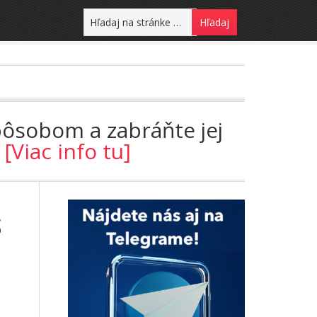
pôsobom a zabráňte jej
!
[Viac info tu]
s