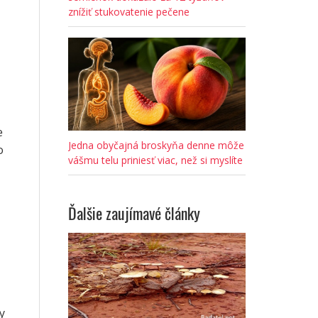
znížiť stukovatenie pečene
e
Jedna obyčajná broskyňa denne môže
o
vášmu telu priniesť viac, než si myslíte
Ďalšie zaujímavé články
y