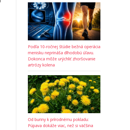
m
Podľa 10-ročnej štúdie bežná operácia
menisku neprináša dlhodobú úľavu.
Dokonca môže urýchliť zhoršovanie
artrózy kolena
Od buriny k prírodnému pokladu:
Púpava dokáže viac, než si väčšina