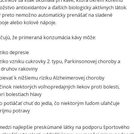
 účinkov sa však skúmala pri káve, ktorá okrem kofeínu
žstvo antioxidantov a ďalších biologicky aktívnych látok.
 preto nemožno automaticky prenášať na sladené
poje alebo kolové nápoje.
ujú, že primeraná konzumácia kávy môže:
iziko depresie
iziko vzniku cukrovky 2. typu, Parkinsonovej choroby a
 druhov rakoviny
spievať k nižšiemu riziku Alzheimerovej choroby
činok niektorých voľnopredajných liekov proti bolesti,
ri bolestiach hlavy
 potláčať chuť do jedla, čo niektorým ľuďom uľahčuje
ríjmu potravy
j medzi najlepšie preskúmané látky na podporu športového