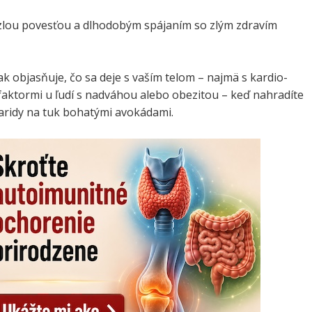
 zlou povesťou a dlhodobým spájaním so zlým zdravím
ak objasňuje, čo sa deje s vaším telom – najmä s kardio-
faktormi u ľudí s nadváhou alebo obezitou – keď nahradíte
aridy na tuk bohatými avokádami.