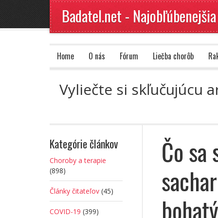
Badatel.net - Najobľúbenejšia
Home
O nás
Fórum
Liečba chorôb
Ra
Vyliečte si skľučujúcu 
Čo sa 
Kategórie článkov
Choroby a terapie
sachar
(898)
Články čitateľov
(45)
bohat
COVID-19
(399)