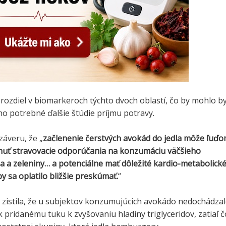
a rozdiel v biomarkeroch týchto dvoch oblastí, čo by mohlo b
o potrebné ďalšie štúdie príjmu potravy.
záveru, že „
začlenenie čerstvých avokád do jedla môže ľuď
uť stravovacie odporúčania na konzumáciu väčšieho
a a zeleniny… a potenciálne mať dôležité kardio-metabolick
by sa oplatilo bližšie preskúmať.
“
a zistila, že u subjektov konzumujúcich avokádo nedochádza
k pridanému tuku k zvyšovaniu hladiny triglyceridov, zatiaľ č