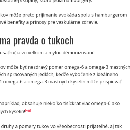
mostatnej skupiny, ktorá jedla hamburgery.
kov môže preto prijímanie avokáda spolu s hamburgerom
vé benefity a prínosy pre vaskulárne zdravie.
ma pravda o tukoch
 desaťročia vo veľkom a mylne démonizované.
dov môže byť nezdravý pomer omega-6 a omega-3 mastnýc
ých spracovaných jedlách, keďže vybočenie z ideálneho
:1 omega-6 a omega-3 mastných kyselín môže prispievať
 napríklad, obsahuje niekoľko tisíckrát viac omega-6 ako
[vii]
ch kyselín!
 druhy a pomery tukov vo všeobecnosti prijateľné, aj tak