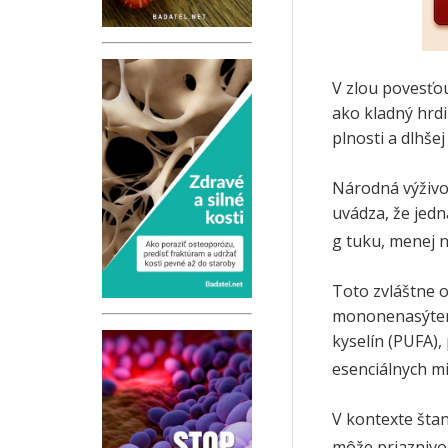
V zlou povesťo
ako kladný hrdi
plnosti a dlhšej 
Národná výživo
uvádza, že jedn
g tuku, menej n
Toto zvláštne o
mononenasýten
kyselín (PUFA), 
esenciálnych mi
V kontexte šta
môže priaznivo