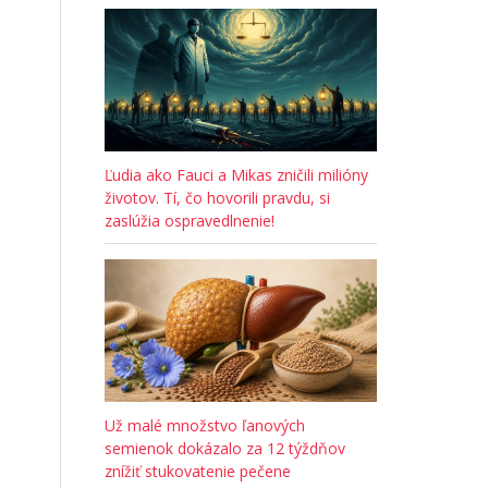
Ľudia ako Fauci a Mikas zničili milióny
životov. Tí, čo hovorili pravdu, si
zaslúžia ospravedlnenie!
Už malé množstvo ľanových
semienok dokázalo za 12 týždňov
znížiť stukovatenie pečene