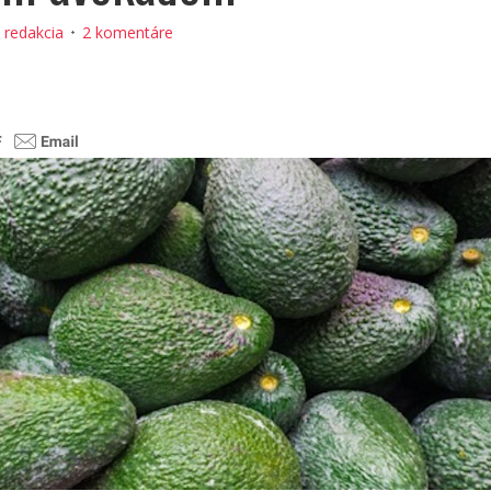
:
redakcia
2 komentáre