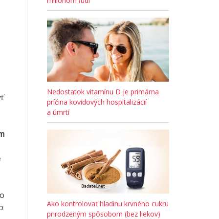
miliónom ľudí
Nedostatok vitamínu D je primárna
yť
príčina kovidových hospitalizácií
a úmrtí
om
é
lo
Ako kontrolovať hladinu krvného cukru
o
prirodzeným spôsobom (bez liekov)