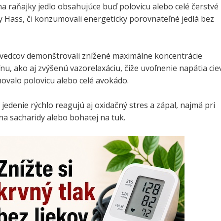
 na raňajky jedlo obsahujúce buď polovicu alebo celé čerstvé
 Hass, či konzumovali energeticky porovnateľné jedlá bez
 vedcov demonštrovali znížené maximálne koncentrácie
ínu, ako aj zvýšenú vazorelaxáciu, čiže uvoľnenie napätia cie
ovalo polovicu alebo celé avokádo.
 jedenie rýchlo reagujú aj oxidačný stres a zápal, najmä pri
na sacharidy alebo bohatej na tuk.