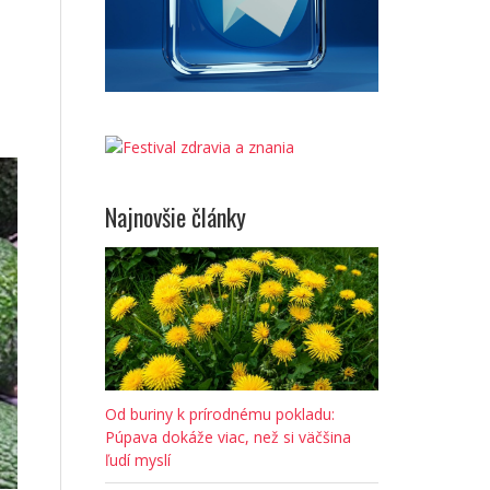
Najnovšie články
Od buriny k prírodnému pokladu:
Púpava dokáže viac, než si väčšina
ľudí myslí