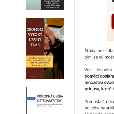
Štúdia nezistil
tým, že sú možn
Vedci dospeli k 
pomôcť dosiahn
množstva ovoci
prínosy, ktoré 
Predošlá štúdi
po jedle naprie