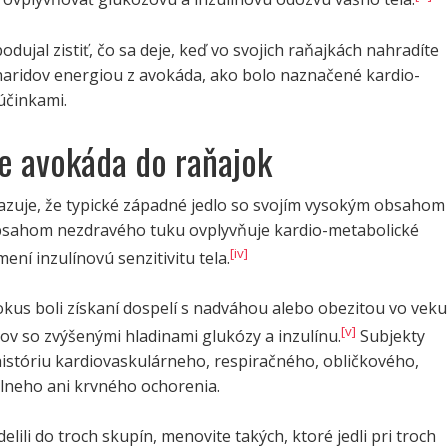
odujal zistiť, čo sa deje, keď vo svojich raňajkách nahradíte
haridov energiou z avokáda, ako bolo naznačené kardio-
účinkami.
e avokáda do raňajok
azuje, že typické západné jedlo so svojím vysokým obsahom
bsahom nezdravého tuku ovplyvňuje kardio-metabolické
[iv]
ení inzulínovú senzitivitu tela.
kus boli získaní dospelí s nadváhou alebo obezitou vo veku
[v]
ov so zvýšenými hladinami glukózy a inzulínu.
Subjekty
históriu kardiovaskulárneho, respiračného, obličkového,
álneho ani krvného ochorenia.
elili do troch skupín, menovite takých, ktoré jedli pri troch