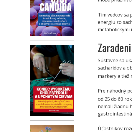
Tím vedcov sa p
energiu zo sac
metabolickými 
Zaradeni
Sústavne sa uk
sacharidov a o
markery a tiež m
Pre náhodný po
od 25 do 60 rok
nemali žiadnu 
gastrointestin
Účastníkov rozd