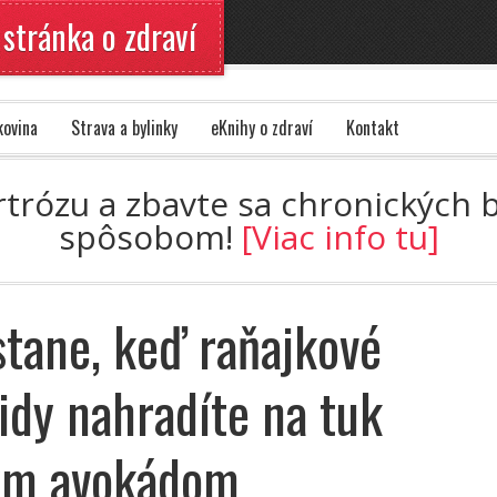
 stránka o zdraví
kovina
Strava a bylinky
eKnihy o zdraví
Kontakt
artrózu a zbavte sa chronických
spôsobom!
[Viac info tu]
stane, keď raňajkové
idy nahradíte na tuk
ým avokádom