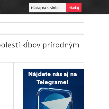
 bolestí kĺbov prírodným