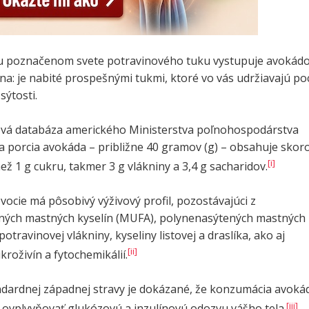
u poznačenom svete potravinového tuku vystupuje avokád
na: je nabité prospešnými tukmi, ktoré vo vás udržiavajú poc
sýtosti.
vá databáza amerického Ministerstva poľnohospodárstva
a porcia avokáda – približne 40 gramov (g) – obsahuje skor
[i]
ež 1 g cukru, takmer 3 g vlákniny a 3,4 g sacharidov.
vocie má pôsobivý výživový profil, pozostávajúci z
ých mastných kyselín (MUFA), polynenasýtených mastných
potravinovej vlákniny, kyseliny listovej a draslíka, ako aj
[ii]
kroživín a fytochemikálií.
ndardnej západnej stravy je dokázané, že konzumácia avoká
[iii]
 ovplyvňovať glukózovú a inzulínovú odozvu vášho tela.