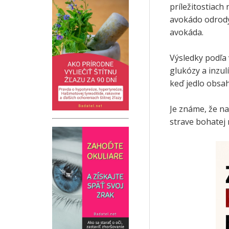
príležitostiach
avokádo odrody
avokáda.
Výsledky podľa
glukózy a inzul
keď jedlo obsah
Je známe, že na
strave bohatej 