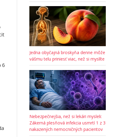
o
it
Jedna obyčajná broskyňa denne môže
vášmu telu priniesť viac, než si myslíte
o 6
Nebezpečnejšia, než si lekári mysleli:
Zákerná plesňová infekcia usmrtí 1 z 3
da
nakazených nemocničných pacientov