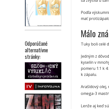
sa zvýšila u sa
Podľa výskumní
mať protizápalo
Málo zná
Odporúčané
Tuky boli celé
alternatívne
stránky:
Jedným z dôvo
kyselín v mnoh
pomeru 1:1 k 4
k zápalu.
Arašídový olej,
omega-3 mastný
Lenže aj keď sú