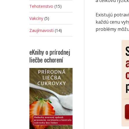
a celkovú fyzic
Tehotenstvo
(15)
Existujú potrav
Vakcíny
(5)
každú cenu vyh
problémy môžu 
Zaujímavosti
(14)
eKnihy o prírodnej
liečbe ochorení