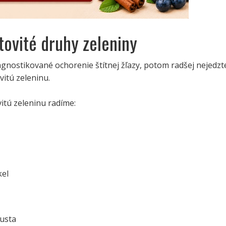
tovité druhy zeleniny
gnostikované ochorenie štítnej žľazy, potom radšej nejedzt
itú zeleninu.
itú zeleninu radíme:
kel
usta