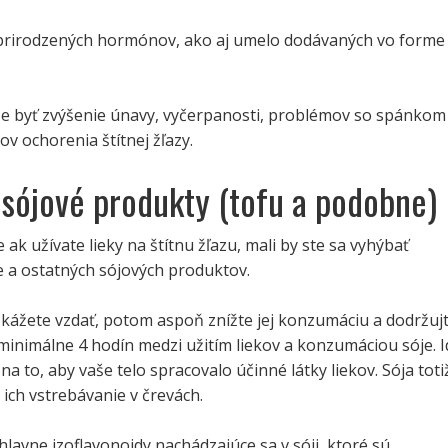
 prirodzených hormónov, ako aj umelo dodávaných vo forme
 byť zvýšenie únavy, vyčerpanosti, problémov so spánkom
ov ochorenia štítnej žľazy.
a sójové produkty (tofu a podobne)
 ak užívate lieky na štítnu žľazu, mali by ste sa vyhýbať
e a ostatných sójových produktov.
okážete vzdať, potom aspoň znížte jej konzumáciu a dodržuj
inimálne 4 hodín medzi užitím liekov a konzumáciou sóje. I
na to, aby vaše telo spracovalo účinné látky liekov. Sója toti
ich vstrebávanie v črevách.
avne izoflavonoidy nachádzajúce sa v sóji, ktoré sú