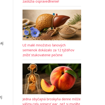
zaslúžia ospravedlnenie!
aj
Už malé množstvo ľanových
semienok dokázalo za 12 týždňov
znížiť stukovatenie pečene
ej
Jedna obyčajná broskyňa denne môže
vášmu telu priniesť viac, než si myslíte