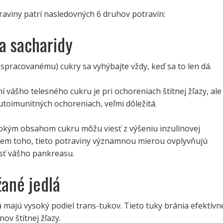
raviny patrí nasledovných 6 druhov potravín:
 a sacharidy
pracovanému) cukry sa vyhýbajte vždy, keď sa to len dá.
í vášho telesného cukru je pri ochoreniach štítnej žľazy, ale 
utoimunitných ochoreniach, veľmi dôležitá.
sokým obsahom cukru môžu viesť z výšeniu inzulínovej
krem toho, tieto potraviny významnou mierou ovplyvňujú
osť vášho pankreasu.
žané jedlá
 majú vysoký podiel trans-tukov. Tieto tuky bránia efektívn
ov štítnej žľazy.