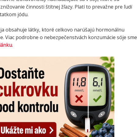
nižovanie činnosti štítnej žľazy. Platí to prevažne pre ľudí
statkom jódu.
ja obsahuje látky, ktoré celkovo narúšajú hormonálnu
le. Viac podrobne o nebezpečenstvách konzumácie sóje sme
lánku
.