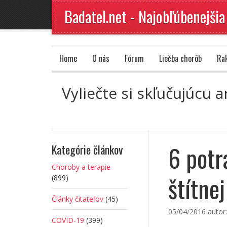
Badatel.net - Najobľúbenejšia
Home
O nás
Fórum
Liečba chorôb
Ra
Vyliečte si skľučujúcu 
6 potr
Kategórie článkov
Choroby a terapie
štítne
(899)
Články čitateľov
(45)
05/04/2016
autor
COVID-19
(399)