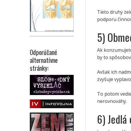
Tieto druhy ze
podporu činnost
5) Obmed
Ak konzumujete
Odporúčané
by to spôsobov
alternatívne
stránky:
Avšak ich nadme
zvyšuje vyplav
To potom vedie
nerovnováhy.
6) Jedlá