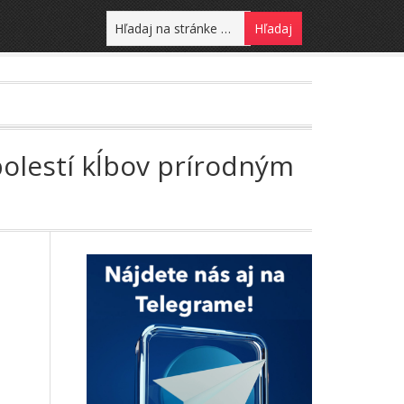
 bolestí kĺbov prírodným