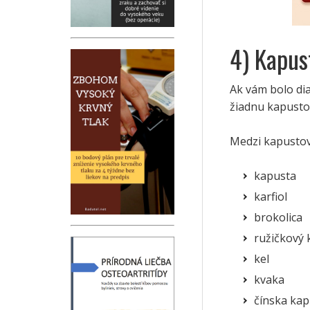
4) Kapus
Ak vám bolo dia
žiadnu kapustov
Medzi kapustov
kapusta
karfiol
brokolica
ružičkový 
kel
kvaka
čínska kap