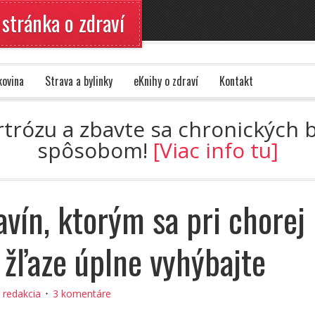
 stránka o zdraví
kovina
Strava a bylinky
eKnihy o zdraví
Kontakt
artrózu a zbavte sa chronických
spôsobom!
[Viac info tu]
avín, ktorým sa pri chorej
j žľaze úplne vyhýbajte
:
redakcia
3 komentáre