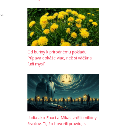
za
Od buriny k prírodnému pokladu:
Púpava dokáže viac, než si väčšina
ľudí myslí
Ľudia ako Fauci a Mikas zničili milióny
životov. Tí, čo hovorili pravdu, si