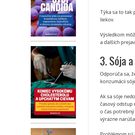
Týka sa to tak
liekov.
Výsledkom môže
a ďalších prejav
3. Sója 
Odporúča sa, že
konzumácii sój
Ak sa sóje ned
časový odstup m
o čas potrebný 
výrazne narúša 
Problémom sú hl