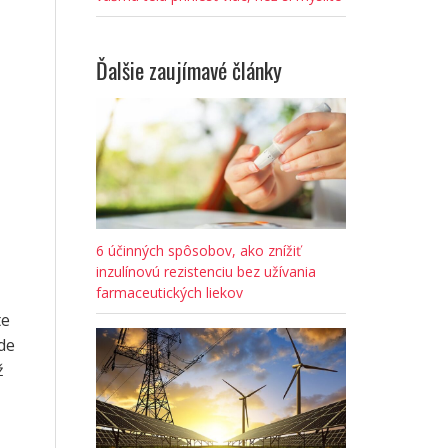
Ďalšie zaujímavé články
6 účinných spôsobov, ako znížiť
inzulínovú rezistenciu bez užívania
farmaceutických liekov
te
de
ž