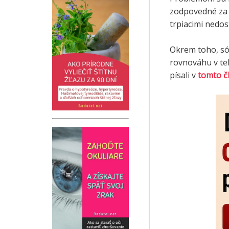
zodpovedné za z
trpiacimi nedo
Okrem toho, só
rovnováhu v te
písali v
tomto č