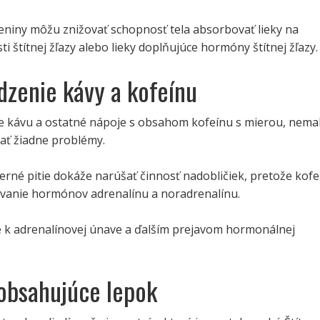
leniny môžu znižovať schopnosť tela absorbovať lieky na
i štítnej žľazy alebo lieky doplňujúce hormóny štítnej žľazy.
zenie kávy a kofeínu
 kávu a ostatné nápoje s obsahom kofeínu s mierou, nema
ať žiadne problémy.
rné pitie dokáže narúšať činnosť nadobličiek, pretože kofe
ovanie hormónov adrenalínu a noradrenalínu.
 k adrenalínovej únave a ďalším prejavom hormonálnej
 obsahujúce lepok