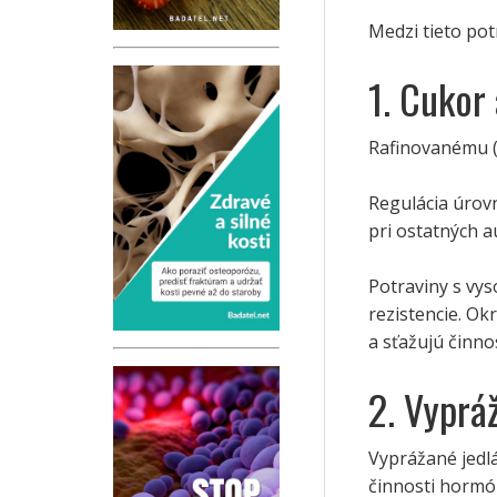
Medzi tieto pot
1. Cukor
Rafinovanému (s
Regulácia úrovn
pri ostatných a
Potraviny s vy
rezistencie. O
a sťažujú činn
2. Vyprá
Vyprážané jedlá
činnosti hormón