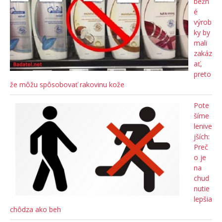
bežn
é
výrob
ky by
mali
zakáz
ať,
preto
že môžu spôsobovať rakovinu kože
Pote
šíme
lenive
jších:
Preč
o je
na
chud
nutie
lepšia
chôdza ako beh