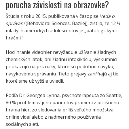
porucha závislosti na obrazovke?
Štúdia z roku 2015, publikovaná v časopise
Veda o
správaní
(Behavioral Sciences, Bazilej), zistila, že 12 %
mladých amerických adolescentov je „patologickými
hráčmi.“
Hoci hranie videohier nevyžaduje užívanie žiadnych
chemických látok, ani žiadnu intoxikáciu, výskumníci
poukazujú na príznaky, ktoré sú podobné návyku,
návykovému správaniu. Tieto prejavy zahŕňajú aj tie,
ktoré sme už vyššie uviedli.
Podľa Dr. Georgea Lynna, psychoterapeuta zo Seattle,
80 % problémov jeho pacientov pramení z prílišného
hrania hier, zo sledovania príliš veľkého množstva
online videí alebo z nadmerného používania
sociálnych sietí.