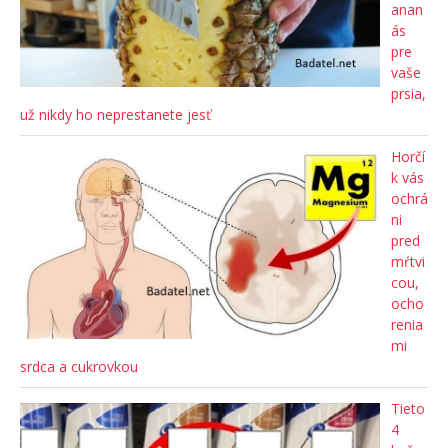
anan
ás
pre
vaše
prsia,
už nikdy ho neprestanete jesť
Horčí
k vás
ochrá
ni
pred
mŕtvi
cou,
ocho
renia
mi
srdca a cukrovkou
Tieto
4