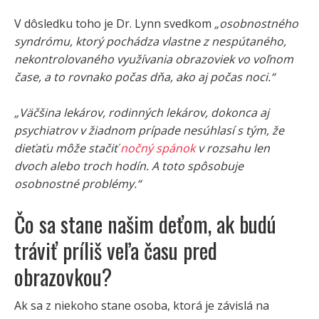
V dôsledku toho je Dr. Lynn svedkom
„osobnostného
syndrómu, ktorý pochádza vlastne z nespútaného,
nekontrolovaného využívania obrazoviek vo voľnom
čase, a to rovnako počas dňa, ako aj počas noci.“
„Väčšina lekárov, rodinných lekárov, dokonca aj
psychiatrov v žiadnom prípade nesúhlasí s tým, že
dieťaťu môže stačiť
nočný spánok
v rozsahu len
dvoch alebo troch hodín. A toto spôsobuje
osobnostné problémy.“
Čo sa stane našim deťom, ak budú
tráviť príliš veľa času pred
obrazovkou?
Ak sa z niekoho stane osoba, ktorá je závislá na