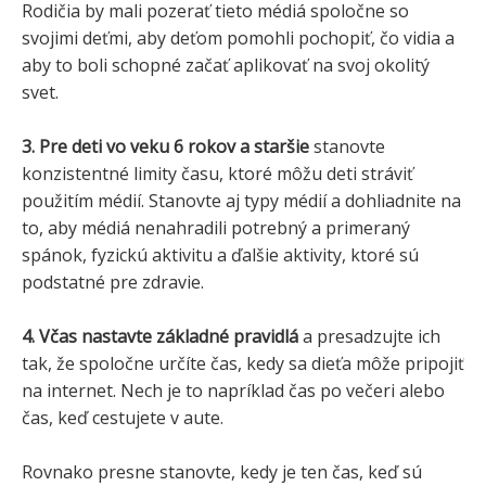
Rodičia by mali pozerať tieto médiá spoločne so
svojimi deťmi, aby deťom pomohli pochopiť, čo vidia a
aby to boli schopné začať aplikovať na svoj okolitý
svet.
3. Pre deti vo veku 6 rokov a staršie
stanovte
konzistentné limity času, ktoré môžu deti stráviť
použitím médií. Stanovte aj typy médií a dohliadnite na
to, aby médiá nenahradili potrebný a primeraný
spánok, fyzickú aktivitu a ďalšie aktivity, ktoré sú
podstatné pre zdravie.
4. Včas nastavte základné pravidlá
a presadzujte ich
tak, že spoločne určíte čas, kedy sa dieťa môže pripojiť
na internet. Nech je to napríklad čas po večeri alebo
čas, keď cestujete v aute.
Rovnako presne stanovte, kedy je ten čas, keď sú