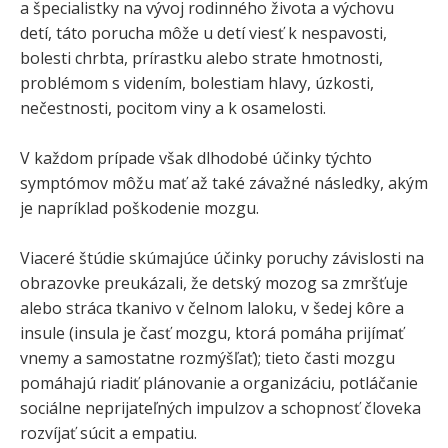
a špecialistky na vývoj rodinného života a výchovu
detí, táto porucha môže u detí viesť k nespavosti,
bolesti chrbta, prírastku alebo strate hmotnosti,
problémom s videním, bolestiam hlavy, úzkosti,
nečestnosti, pocitom viny a k osamelosti.
V každom prípade však dlhodobé účinky týchto
symptómov môžu mať až také závažné následky, akým
je napríklad poškodenie mozgu.
Viaceré štúdie skúmajúce účinky poruchy závislosti na
obrazovke preukázali, že detský mozog sa zmršťuje
alebo stráca tkanivo v čelnom laloku, v šedej kôre a
insule (insula je časť mozgu, ktorá pomáha prijímať
vnemy a samostatne rozmýšľať); tieto časti mozgu
pomáhajú riadiť plánovanie a organizáciu, potláčanie
sociálne neprijateľných impulzov a schopnosť človeka
rozvíjať súcit a empatiu.