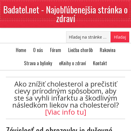
Badatel.net - Najobľúbenejšia stránka o
zdraví
Home
O nás
Fórum
Liečba chorôb
Rakovina
Strava a bylinky
eKnihy o zdraví
Kontakt
Ako znížiť cholesterol a prečistiť
cievy prírodným spôsobom, aby
ste sa vyhli infarktu a škodlivým
následkom liekov na cholesterol?
[Viac info tu]
Závislosť od obrazovky je duševná