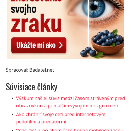
Spracoval: Badatel.net
Súvisiace články
Výskum našiel súvis medzi časom stráveným pred
obrazovkou a pomalším vývojom mozgu u detí
Ako chrániť svoje deti pred internetovými
pedofilmi a predátormi
Vedci zistili, po akom čase hry na mobiloch začnú