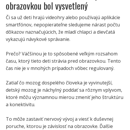
obrazovkou bol vysvetlený
Či sa už deti hrajú videohry alebo používajú aplikácie
smartfónov, nepopierateľne sledujeme nárast počtu
dôkazov naznačujúcich, že mladí chlapci a dievčatá
vykazujú návykové správanie.
Prečo? Väčšinou je to spôsobené veľkým rozsahom
času, ktorý tieto deti strávia pred obrazovkou. Tento
čas nie je v mnohých prípadoch vôbec regulovaný.
Zatiaľ čo mozog dospelého človeka je vyvinutejší,
detský mozog je náchylný poddať sa rôznym vplyvom,
ktoré môžu významnou mierou zmeniť jeho štruktúru
a konektivitu.
To môže zastaviť nervový vývoj a viesť k duševnej
poruche, ktorou je závislosť na obrazovke. Ďalšie