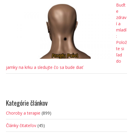
Buďt
e
zdrav
í a
mladí
:
Polož
te si
ľad
do
jamky na krku a sledujte čo sa bude diať
Kategórie článkov
Choroby a terapie
(899)
Články čitateľov
(45)