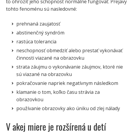
to ohroziť jeho schopnosť normálne fungovať. Prejavy
tohto fenoménu sú nasledovné:
prehnaná zaujatosť
abstinenčný syndróm
rastúca tolerancia
neschopnosť obmedziť alebo prestať vykonávať
činnosti viazané na obrazovku
strata záujmu o vykonávanie záujmov, ktoré nie
sú viazané na obrazovku
pokračovanie napriek negatívnym následkom
klamanie o tom, koľko času strávia za
obrazovkou
používanie obrazovky ako úniku od zlej nálady
V akej miere je rozšírená u detí