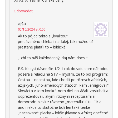
po Aš. A hlavne rovnaké ceny.
Odpovedať
ajša
05/10/2024 at 0:55
Ak to pôjde takto s „kvalitou“
predávaného chleba i naďalej, tak možno už
prestane platiť i to – biblické:
„..chlieb náš každodenný, daj nám dnes..“
P.S. Kedysi dávnejšie 1/2-1 rok dozadu som náhodou
pozerala reláciu na STV – myslím, že to bol program:
Cestou – necestou, kde chodili po rôznych afrických,
ázijských, juho-amerických štátoch, kam „emigrovali“
Slováci a v tom konkrétnom dieli natáčali, zostrihali a
odprezentovali, akými rôznymi receptúrami si
domorodci piekli z rôzneho „materiálu“ CHLIEB a
áno niekde to skutočne boli len také tenké
„nacapkané“ placky – lokše (hlavne v Afrike) opečené