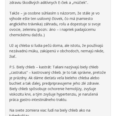
zdraviu škodlivých aditívnych E-čiek a „múčiek“..
Takže – ja osobne súhlasím s názorom, že stále je vo
výhode ešte ten usilovný človek, čo má (namiesto
anglického trávnika) záhradu, roľu a dopestuje si svoje
ovocie, zeleninu (pozn.: áno – i napriek padajúcemu
chemickému dažďu..)
Už aj chleba si ľudia pečú doma, ale istotu, že používajú
nezávadnú múku, zakúpenú v obchodoch, nemajú nikde,
žiaľ..
P.S. Biely chlieb – kastrát: Taliani nazývajú biely chlieb
„castratus“ – kastrovaný chlieb. Je to tak správne, pretože
je prázdny. Ak dáme dieťaťu veľa bieleho chleba alebo
buchiet a tak ďalej, predpripravujeme jeho zlé zdravie.
Biely chlieb spôsobuje ochorenie hemolýzy, zvyšuje
viskozitu krvi, a tým zvyšuje hypertenziu, je narušená
práca gastro-intestinálneho traktu.
Na svete zomiera viac ľudí na biely chlieb ako na
tuberkulózu.