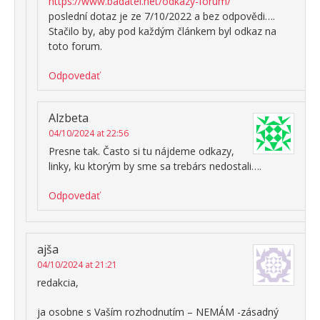
https://www.badatel.net/odkazy-forum/
poslední dotaz je ze 7/10/2022 a bez odpovědi….
Stačilo by, aby pod každým článkem byl odkaz na
toto forum.
Odpovedať
Alzbeta
04/10/2024 at 22:56
Presne tak. Často si tu nájdeme odkazy,
linky, ku ktorým by sme sa trebárs nedostali….
Odpovedať
ajša
04/10/2024 at 21:21
redakcia,
ja osobne s Vaším rozhodnutím – NEMÁM -zásadný