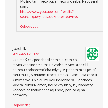
Možno tam niečo bude niečo o chlebe. Nepozeral
som.
https://www.youtube.com/results?
search_query=cestou+necestou+rtvs
Odpovedať
Jozef II.
05/10/2024 at 11:04
Ako malý chlapec chodil som s otcom do
mlyna.Vdedine sme mali 2 vodné mlyny.Otec cítil
potrebu podporovať oba mlyny. V jednom mleli peknú
bielu múku, v druhom trochu tmavšiu.Viac ľudia chodili
k mlynárovi s bielou múkou.Podobne sa v obchoch
vyberal cukor.Niektorý bol pekný biely, iný hnedastý.
Vedecké poznatky prinášajú nový pohľad aj na
potraviny.
Odpovedať