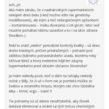
Ach, jo!
Akú mám záruku, že v nadnárodných supermarketoch
nekúpim dnes bielu (i keď možno ešte nie geneticky-
modifikovanú), ale iným a tiež nebezpečeným spôsobom
– kontaminovanú – múku dovezenú z UA (pozn.: lebo veď
musíme pomáhať nášmu susedovi a to i na úkor zdravia
Slovákov..)
Robí tu snáď „niekto“ periodické kontroly kvality – už dnes
druho-triednych, pričom predražených – potravín pod
záštitou štátneho potravinárskeho úradu, ktorému roky
šéfoval Bíreš a ktorý evidentne hájil len záujmy
Supermarketov pred zdravím občanov Slovenska?
Ja mám niekedy pocit, keď si dám na raňajky niekedy
rožok z Billy, že či už v ňom nie je pomletá múčka zo
švábov a ostatného hmyzu, ktorým nás chce Globálna
elita – kŕmiť, ergo – tráviť ?!
Tie potraviny sú už dávno neudržateľné, aby človek
dokázal eliminovať a strániť sa tých tisícov chemických