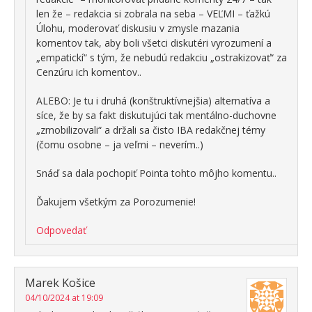
len že – redakcia si zobrala na seba – VEĽMI – ťažkú
Úlohu, moderovať diskusiu v zmysle mazania
komentov tak, aby boli všetci diskutéri vyrozumení a
„empatickí“ s tým, že nebudú redakciu „ostrakizovať“ za
Cenzúru ich komentov..
ALEBO: Je tu i druhá (konštruktívnejšia) alternatíva a
síce, že by sa fakt diskutujúci tak mentálno-duchovne
„zmobilizovali“ a držali sa čisto IBA redakčnej témy
(čomu osobne – ja veľmi – neverím..)
Snáď sa dala pochopiť Pointa tohto môjho komentu..
Ďakujem všetkým za Porozumenie!
Odpovedať
Marek Košice
04/10/2024 at 19:09