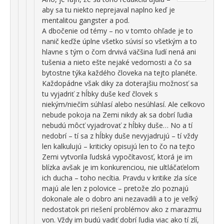
aby sa tu niekto neprejaval naplno keď je
mentalitou gangster a pod.
A dbočenie od témy – no v tomto ohľade je to
nanič keďže úplne všetko súvisí so všetkým a to
hlavne s tým o čom drvivá väčšina ľudí nená ani
tušenia a nieto ešte nejaké vedomosti a čo sa
bytostne týka každého človeka na tejto planéte.
Každopádne však diky za doterajšiu možnosť sa
tu vyjadriť z hĺbky duše keď človek s
niekým/niečím súhlasí alebo nesúhlasí. Ale celkovo
nebude pokoja na Zemi nikdy ak sa dobrí ľudia
nebudú môcť vyjadrovať z hĺbky duše… No a tí
nedobrí – tí sa z hĺbky duše nevyjadrujú – tí vždy
len kalkulujú – kriticky opisujú len to čo na tejto
Zemi vytvorila ľudská vypočítavosť, ktorá je im
blízka avšak je im konkurenciou, nie ultláčaťelom
ich ducha – toho necítia. Pravdu v kritike zla síce
majú ale len z polovice – pretože zlo poznajú
dokonale ale o dobro ani nezavadili a to je veľký
nedostatok pri riešení problémov ako z marazmu
von. Vždy im budú vadiť dobrí ľudia viac ako tí zlí,