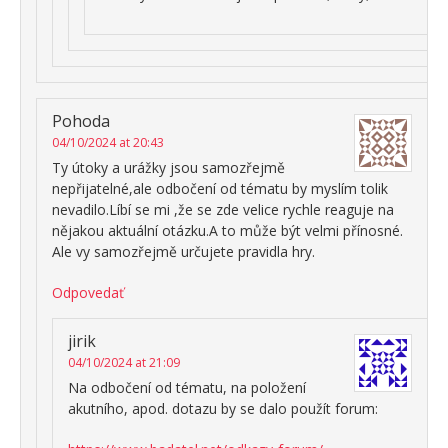
Pohoda
04/10/2024 at 20:43
Ty útoky a urážky jsou samozřejmě
nepřijatelné,ale odbočení od tématu by myslím tolik
nevadilo.Líbí se mi ,že se zde velice rychle reaguje na
nějakou aktuální otázku.A to může být velmi přínosné.
Ale vy samozřejmě určujete pravidla hry.
Odpovedať
jirik
04/10/2024 at 21:09
Na odbočení od tématu, na položení
akutního, apod. dotazu by se dalo použít forum: