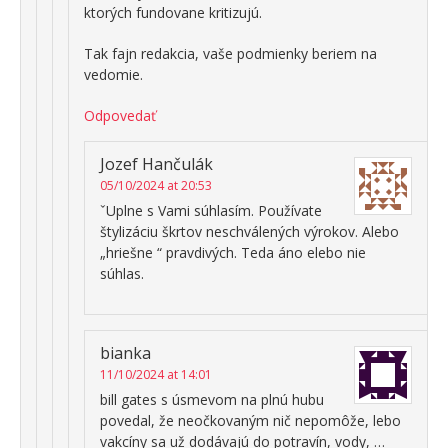
ktorých fundovane kritizujú.
Tak fajn redakcia, vaše podmienky beriem na
vedomie.
Odpovedať
Jozef Hančulák
05/10/2024 at 20:53
ˇUplne s Vami súhlasím. Používate
štylizáciu škrtov neschválených výrokov. Alebo
„hriešne “ pravdivých. Teda áno elebo nie
súhlas.
bianka
11/10/2024 at 14:01
bill gates s úsmevom na plnú hubu
povedal, že neočkovaným nič nepomôže, lebo
vakcíny sa už dodávajú do potravín, vody, …