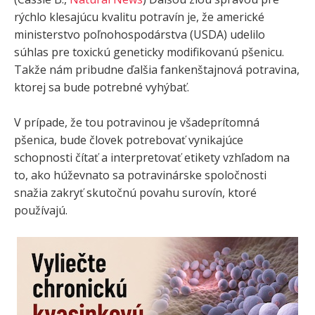
rýchlo klesajúcu kvalitu potravín je, že americké
ministerstvo poľnohospodárstva (USDA) udelilo
súhlas pre toxickú geneticky modifikovanú pšenicu.
Takže nám pribudne ďalšia fankenštajnová potravina,
ktorej sa bude potrebné vyhýbať.
V prípade, že tou potravinou je všadeprítomná
pšenica, bude človek potrebovať vynikajúce
schopnosti čítať a interpretovať etikety vzhľadom na
to, ako húževnato sa potravinárske spoločnosti
snažia zakryť skutočnú povahu surovín, ktoré
používajú.