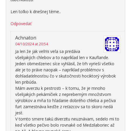
Len toľko k dnešnej téme..
Odpovedať
Achnaton
04/10/2024 at 20:54
Ja len že jak veľmi veľa sa predáva
všelijakých chlebov a to napríklad len v Kauflande.
Jeden obmedzenec síce vyhlásil, že trh vyrieši všetko
ale je to práve naopak – napríklad problémov s
dohladaťelnosťou čo v skutočnosti hociktorý výrobok
len pribúda.
Mám averziu k pestrosti – k tomu, že je mnoho
všelijakých pekárničiek z nepreberným množstvom
výrobkov a mňa to hľadanie dobrého chleba a pečiva
furt zamestnáva keďže z reťazcov sa to skoro nedá
jest.
V tomto smere takú diverzitu neuznávam, sedelo mi to
keď všetko pečivo bolo rovnaké od Medzilaboriec až