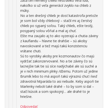
zasa ten nemletý chlieb nestráviko veľa ľudí,
nakoľko si už veľa generácií zvyklo na chlieb z
múky.
No a ten dnešný chlieb je dosť katastrofa pretože
je som bol vždy chlebový – stačil mi aj čerstvý
chlieb po sypaný soľou. Taký chlieb, ešte teolý,
posypaný solou vôňal a mal aj chuť.
Ešte ma zaujalo aj to ako vyzerajú a chutia záviny
z kauflandu – hlavne tie drahšie – sú akoby
navoskované a tiež majú takú konzistenciu
vrátane chuti.
Sú to vyrobky akoby pre kozmonautov čo majú
vydržať zakonzervované. No a tie záviny čo sú
lacnejšie tak tie sú síce nadýchabé ale sú suché a
je v nich minimum plnky /džemu. Potom už jedine
Brumík lebo to má aspoň takú výraznú chuť i keď
zdravotná hitparáda to asi nebude. Keby aspoň tie
Marlenky neboli také drahé – to by som si dal –
stačí kúsok a som spokojný… ale drahé to je
hriešne.
Odpovedať