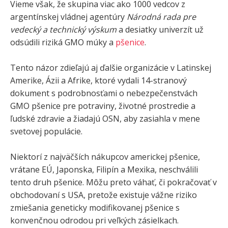
Vieme však, že skupina viac ako 1000 vedcov z
argentínskej vládnej agentúry
Národná rada pre
vedecký a technický výskum
a desiatky univerzít už
odsúdili riziká GMO múky a
pšenice
.
Tento názor zdieľajú aj ďalšie organizácie v Latinskej
Amerike, Ázii a Afrike, ktoré vydali 14-stranový
dokument s podrobnosťami o nebezpečenstvách
GMO pšenice pre potraviny, životné prostredie a
ľudské zdravie a žiadajú OSN, aby zasiahla v mene
svetovej populácie.
Niektorí z najväčších nákupcov americkej pšenice,
vrátane EÚ, Japonska, Filipín a Mexika, neschválili
tento druh pšenice. Môžu preto váhať, či pokračovať v
obchodovaní s USA, pretože existuje vážne riziko
zmiešania geneticky modifikovanej pšenice s
konvenčnou odrodou pri veľkých zásielkach.