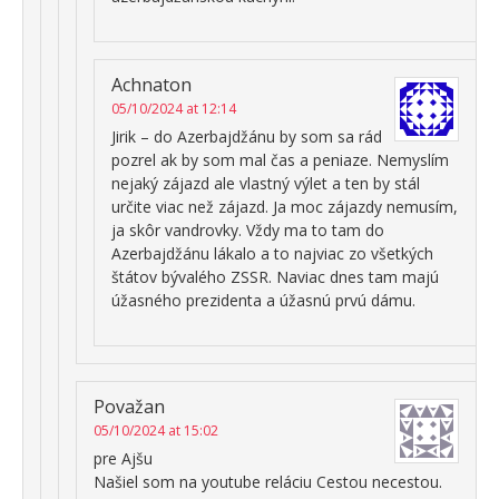
Achnaton
05/10/2024 at 12:14
Jirik – do Azerbajdžánu by som sa rád
pozrel ak by som mal čas a peniaze. Nemyslím
nejaký zájazd ale vlastný výlet a ten by stál
určite viac než zájazd. Ja moc zájazdy nemusím,
ja skôr vandrovky. Vždy ma to tam do
Azerbajdžánu lákalo a to najviac zo všetkých
štátov bývalého ZSSR. Naviac dnes tam majú
úžasného prezidenta a úžasnú prvú dámu.
Považan
05/10/2024 at 15:02
pre Ajšu
Našiel som na youtube reláciu Cestou necestou.