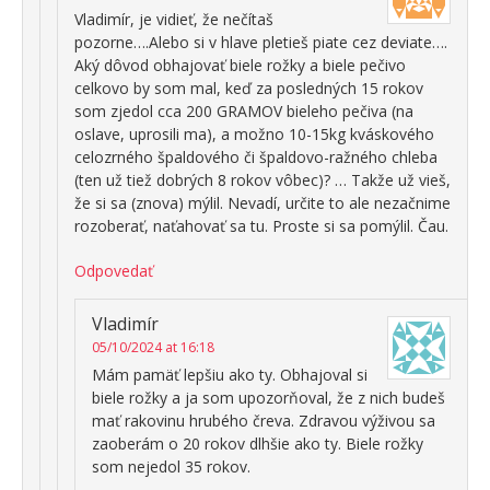
Vladimír, je vidieť, že nečítaš
pozorne….Alebo si v hlave pletieš piate cez deviate….
Aký dôvod obhajovať biele rožky a biele pečivo
celkovo by som mal, keď za posledných 15 rokov
som zjedol cca 200 GRAMOV bieleho pečiva (na
oslave, uprosili ma), a možno 10-15kg kváskového
celozrného špaldového či špaldovo-ražného chleba
(ten už tiež dobrých 8 rokov vôbec)? … Takže už vieš,
že si sa (znova) mýlil. Nevadí, určite to ale nezačnime
rozoberať, naťahovať sa tu. Proste si sa pomýlil. Čau.
Odpovedať
Vladimír
05/10/2024 at 16:18
Mám pamäť lepšiu ako ty. Obhajoval si
biele rožky a ja som upozorňoval, že z nich budeš
mať rakovinu hrubého čreva. Zdravou výživou sa
zaoberám o 20 rokov dlhšie ako ty. Biele rožky
som nejedol 35 rokov.