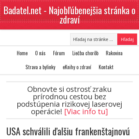
Badatel.net - Najobľúbenejšia stránka o
zdraví
Home
O nás
Fórum
Liečba chorôb
Rakovina
Strava a bylinky
eKnihy o zdraví
Kontakt
Obnovte si ostrosť zraku
prírodnou cestou bez
podstúpenia rizikovej laserovej
operácie!
[Viac info tu]
USA schválili ďalšiu frankenštajnovú