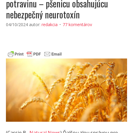
potravinu – pšenicu obsahujúcu
nebezpečný neurotoxín
04/10/2024
autor:
redakcia
77 komentárov
(Cassie B.,
Natural News
) Ďalšou zlou správou pre