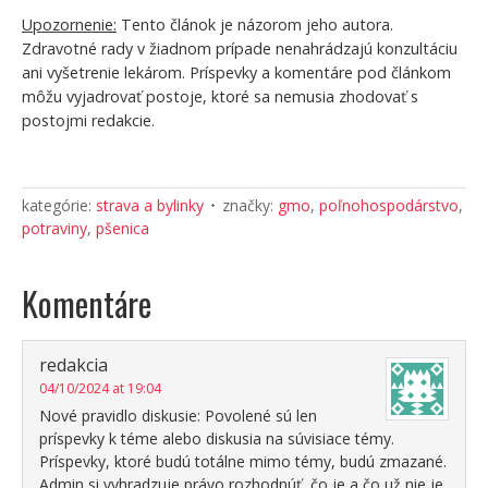
Upozornenie:
Tento článok je názorom jeho autora.
Zdravotné rady v žiadnom prípade nenahrádzajú konzultáciu
ani vyšetrenie lekárom. Príspevky a komentáre pod článkom
môžu vyjadrovať postoje, ktoré sa nemusia zhodovať s
postojmi redakcie.
kategórie:
strava a bylinky
značky:
gmo
,
poľnohospodárstvo
,
potraviny
,
pšenica
Komentáre
redakcia
04/10/2024 at 19:04
Nové pravidlo diskusie: Povolené sú len
príspevky k téme alebo diskusia na súvisiace témy.
Príspevky, ktoré budú totálne mimo témy, budú zmazané.
Admin si vyhradzuje právo rozhodnúť, čo je a čo už nie je