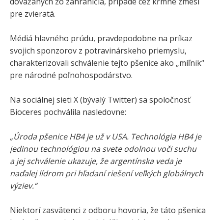
dovážaných zo zahraničia, prípade cez kŕmne zmesi
pre zvieratá.
Médiá hlavného prúdu, pravdepodobne na príkaz
svojich sponzorov z potravinárskeho priemyslu,
charakterizovali schválenie tejto pšenice ako „míľnik“
pre národné poľnohospodárstvo.
Na sociálnej sieti X (bývalý Twitter) sa spoločnosť
Bioceres pochválila nasledovne:
„Úroda pšenice HB4 je už v USA. Technológia HB4 je
jedinou technológiou na svete odolnou voči suchu
a jej schválenie ukazuje, že argentínska veda je
naďalej lídrom pri hľadaní riešení veľkých globálnych
výziev.“
Niektorí zasvätenci z odboru hovoria, že táto pšenica