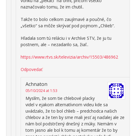
vonku na „pekáči“ na ohni, pričom všetko
naznačovalo tomu, že im chutil..
Takže to bolo celkom zaujímavé a poučné, čo
„všetko“ sa môže skrývať pod pojmom „Chlieb“.
Hľadala som tú reláciu i v Archíve STV, že ju tu
postnem, ale – nezadarilo sa, žiaľ..
https://www.rtvs.sk/televizia/archiv/15503/486962
Odpovedať
Achnaton
05/10/2024 at 1:53
Myslím, že som tie chlebové placky
videl v ejakom alternatívnom videu kde sa
uvádzalo, že to bol chlieb – predchodca našich
chlebov a že ten by sme mali jesť aj naďalej ale ze
nám bol podstrčený dnešný z múky. Nemám v
tom jasno ale bol k tomu aj komentár že to by