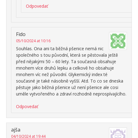
Odpovedať
Fido
05/10/2024 at 10:16
Souhlas. Ona ani ta běžná pšenice nemá nic
společného s tou původní, která se pěstovala ještě
před nějakými 50 – 60 lety. Ta současná obsahuje
mnohem více druhů lepku a celkově ho obsahuje
mnohem víc než původní. Glykemický index té
současné je také násobně vyšší. Atd. To co se dneska
pěstuje jako běžná pšenice už není pšenice ale cosi
uměle vytvořeného a zdraví rozhodně neprospívajícího.
Odpovedať
ajša
04/10/2024 at 19:44