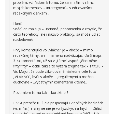
problém, vzhľadom k tomu, že sa snažím v rámci
mojich komentov – interegovať – s editovanými
redakčnými článkami..
I keď:
Snáď len malá (a – úprimná) pripomienka v zmysle, že
čisto teoreticky, ale i naživo prakticky, sa môže udiať
nasledovné:
Prvý komentujúci vo „vlákne“ je – akože – mimo
redakčnej témy, ale – na neho nadväzujúci ďalší (napr.
3-4) komentátori, už sa v „téme“ aspoň „čiastočne -
fifty:fifty“ – ocitli, takže to vyzerá zrejme tak – z titulu –
Vis Major, že bude zlikvidované následne celé toto
„VLÁKNO“, byť i s akože – „regulérnymi a možno –
duchovne – „výdatnými“ komentami k téme..
Rozumiem tomu tak – korektne ?
P.S: A pretože tu ľudia prispievajú i v nočných hodinách
(vr. mňa..) a zrejme nie je vo fyzických a Iných – „Silách
redakcie“ – monitorovať pridané komenty 24/7 – tak