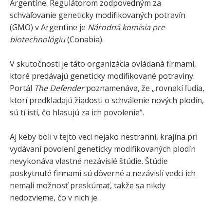
Argentíne. Regulátorom zodpovedným za
schvaľovanie geneticky modifikovaných potravín
(GMO) v Argentíne je
Národná komisia pre
biotechnológiu
(Conabia).
V skutočnosti je táto organizácia ovládaná firmami,
ktoré predávajú geneticky modifikované potraviny.
Portál
The Defender
poznamenáva, že „rovnakí ľudia,
ktorí predkladajú žiadosti o schválenie nových plodín,
sú tí istí, čo hlasujú za ich povolenie“.
Aj keby boli v tejto veci nejako nestranní, krajina pri
vydávaní povolení geneticky modifikovaných plodín
nevykonáva vlastné nezávislé štúdie. Štúdie
poskytnuté firmami sú dôverné a nezávislí vedci ich
nemali možnosť preskúmať, takže sa nikdy
nedozvieme, čo v nich je.