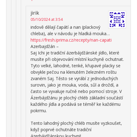
jirik
05/10/2024 at 3:54
indově dělají čapátí a nan (plackový
chleba), ale v návodu je hladká mouka…
https://fresh.iprima.cz/recepty/nan-capati
Azerbajdžán –
Saj Ichi je tradiční ázerbájdžánské jídlo, které
musíte při objevování místní kuchyně ochutnat.
Tyto velké, lahodné, tenké, křupavé placky se
obvykle pečou na klenutém železném roštu
zvaném Saj. Těsto se vyrábí z jednoduchých
surovin, jako je mouka, voda, sůl a droždí, a
často se vyvaluje ručně nebo pomocí stroje. V
Ázerbájdžánu je plochý chléb základní součástí
každého jídla a podává se téměř ke každému
pokrmu.
Tento lahodný plochý chléb musíte vyzkoušet,
když poprvé ochutnáte tradiční
ázerbájdžánskou kuchyni!