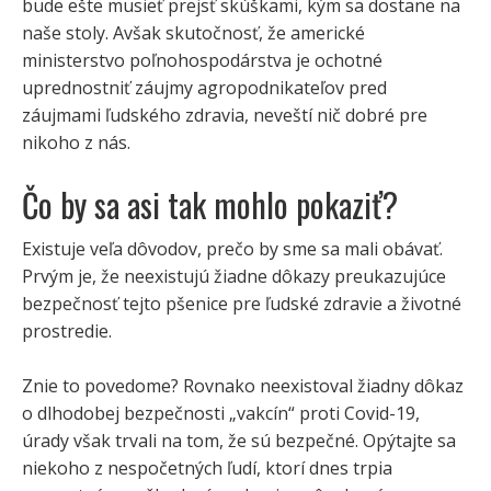
bude ešte musieť prejsť skúškami, kým sa dostane na
naše stoly. Avšak skutočnosť, že americké
ministerstvo poľnohospodárstva je ochotné
uprednostniť záujmy agropodnikateľov pred
záujmami ľudského zdravia, neveští nič dobré pre
nikoho z nás.
Čo by sa asi tak mohlo pokaziť?
Existuje veľa dôvodov, prečo by sme sa mali obávať.
Prvým je, že neexistujú žiadne dôkazy preukazujúce
bezpečnosť tejto pšenice pre ľudské zdravie a životné
prostredie.
Znie to povedome? Rovnako neexistoval žiadny dôkaz
o dlhodobej bezpečnosti „vakcín“ proti Covid-19,
úrady však trvali na tom, že sú bezpečné. Opýtajte sa
niekoho z nespočetných ľudí, ktorí dnes trpia