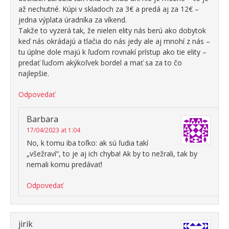
až nechutné. Kúpi v skladoch za 3€ a predá aj za 12€ –
jedna výplata úradníka za víkend.
Takže to vyzerá tak, že nielen elity nás berú ako dobytok
keď nás okrádajú a tlačia do nás jedy ale aj mnohí z nás –
tu úplne dole majú k ľuďom rovnakí prístup ako tie elity –
predať ľuďom akýkoľvek bordel a mať sa za to čo
najlepšie.
Odpovedať
Barbara
17/04/2023 at 1:04
No, k tomu iba toľko: ak sú ľudia takí
„všežraví“, to je aj ich chyba! Ak by to nežrali, tak by
nemali komu predávať!
Odpovedať
jirik