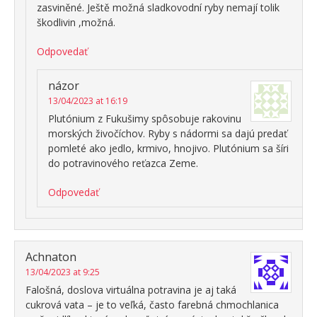
zasviněné. Ještě možná sladkovodní ryby nemají tolik
škodlivin ,možná.
Odpovedať
názor
13/04/2023 at 16:19
Plutónium z Fukušimy spôsobuje rakovinu
morských živočíchov. Ryby s nádormi sa dajú predať
pomleté ako jedlo, krmivo, hnojivo. Plutónium sa šíri
do potravinového reťazca Zeme.
Odpovedať
Achnaton
13/04/2023 at 9:25
Falošná, doslova virtuálna potravina je aj taká
cukrová vata – je to veľká, často farebná chmochlanica