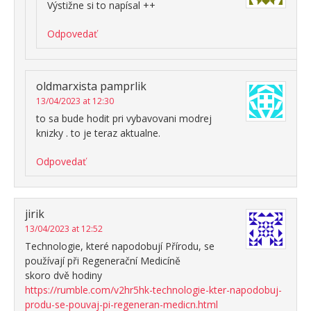
Výstižne si to napísal ++
Odpovedať
oldmarxista pamprlik
13/04/2023 at 12:30
to sa bude hodit pri vybavovani modrej
knizky . to je teraz aktualne.
Odpovedať
jirik
13/04/2023 at 12:52
Technologie, které napodobují Přírodu, se
používají při Regenerační Medicíně
skoro dvě hodiny
https://rumble.com/v2hr5hk-technologie-kter-napodobuj-
produ-se-pouvaj-pi-regeneran-medicn.html