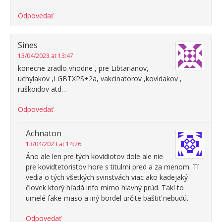
Odpovedať
Sines
13/04/2023 at 13:47
konecne zradlo vhodne , pre Libtarianov,
uchylakov ,LGBTXPS+2a, vakcinatorov ,kovidakov ,
ruškoidov atd…
Odpovedať
Achnaton
13/04/2023 at 14:26
Áno ale len pre tých kovidiotov dole ale nie
pre kovidtetoristov hore s titulmi pred a za menom. Tí
vedia o tých všetkých svinstvách viac ako kadejaký
človek ktorý hľadá info mimo hlavný prúd. Takí to
umelé fake-mäso a iný bordel určite baštiť nebudú.
Odpovedať