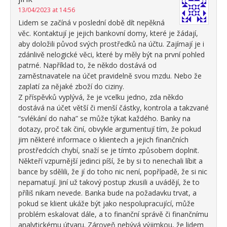
13/04/2023 at 14:56
Lidem se začíná v poslední době dít nepěkná
věc. Kontaktují je jejich bankovní domy, které je žádají,
aby doložili původ svých prostředků na účtu. Zajímají je i
zdánlivě nelogické věci, které by měly být na první pohled
patrné. Například to, že někdo dostává od
zaměstnavatele na účet pravidelně svou mzdu. Nebo že
zaplatí za nějaké zboží do ciziny.
Z příspěvků vyplývá, že je vcelku jedno, zda někdo
dostává na účet větší či menší částky, kontrola a takzvané
“svlékání do naha” se může týkat každého. Banky na
dotazy, proč tak činí, obvykle argumentují tím, že pokud
jim některé informace o klientech a jejich finančních
prostředcích chybí, snaží se je tímto způsobem doplnit.
Někteří vzpurnější jedinci píší, že by si to nenechali líbit a
bance by sdělili, že jí do toho nic není, popřípadě, že si nic
nepamatují. Jiní už takový postup zkusili a uvádějí, že to
příliš nikam nevede. Banka bude na požadavku trvat, a
pokud se klient ukáže být jako nespolupracující, může
problém eskalovat dále, a to finanční správě či finančnímu
analytickému útvaru. Zároveň nebývá výjimkou, že lidem