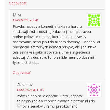
Odpovedať
Mira
13/04/2023 at 8:41
Pravda, napady z komedii a taktez z hororu
se stavaji skutecnosti… Jiz davno jime s potravou
hodne jedovate chemie, kterou jsou potraviny
osetrovane, nebo jsou do ni primichavany… Mnoho lidi
onemocni, smrtelnych nemoci pribyva, ale jina lidska
tela se na vselijake jedovate a umele ingredience
adaptuji. A v dusledku toho se lide meni po dusevni i
fyzicke strance…
Odpovedať
Zbraslav
13/04/2023 at 11:19
Práveže ono to je opačne. Tieto „nápady“
sa najprv rodia v chorých hlavách a potom idú do
filmov a seriálov v rámci prediktívneho