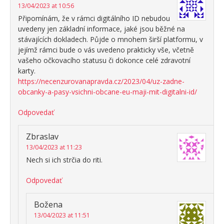
13/04/2023 at 10:56
Připomínám, že v rámci digitálního ID nebudou
uvedeny jen základní informace, jaké jsou běžné na
stávajících dokladech. Půjde o mnohem širší platformu, v
jejímž rámci bude o vás uvedeno prakticky vše, včetně
vašeho očkovacího statusu či dokonce celé zdravotní
karty.
https://necenzurovanapravda.cz/2023/04/uz-zadne-
obcanky-a-pasy-vsichni-obcane-eu-maji-mit-digitalni-id/
Odpovedať
Zbraslav
13/04/2023 at 11:23
Nech si ich strčia do riti.
Odpovedať
Božena
13/04/2023 at 11:51