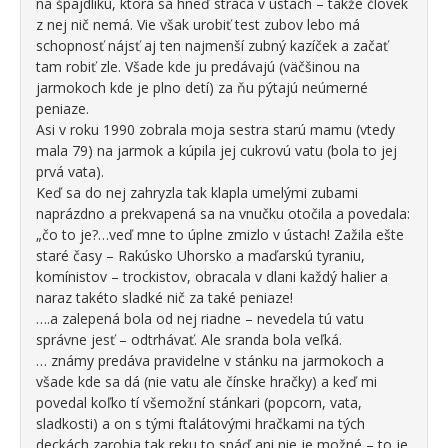
na špajdlíku, ktorá sa hneď stráca v ústach – takže človek
z nej nič nemá. Vie však urobiť test zubov lebo má
schopnosť nájsť aj ten najmenší zubný kazíček a začať
tam robiť zle. Všade kde ju predávajú (väčšinou na
jarmokoch kde je plno detí) za ňu pýtajú neúmerné
peniaze.
Asi v roku 1990 zobrala moja sestra starú mamu (vtedy
mala 79) na jarmok a kúpila jej cukrovú vatu (bola to jej
prvá vata).
Keď sa do nej zahryzla tak klapla umelými zubami
naprázdno a prekvapená sa na vnučku otočila a povedala:
„čo to je?…veď mne to úplne zmizlo v ústach! Zažila ešte
staré časy – Rakúsko Uhorsko a maďarskú tyraniu,
komínistov – trockistov, obracala v dlani každý halier a
naraz takéto sladké nič za také peniaze!
….a zalepená bola od nej riadne – nevedela tú vatu
správne jesť – odtrhávať. Ale sranda bola veľká.
… známy predáva pravidelne v stánku na jarmokoch a
všade kde sa dá (nie vatu ale čínske hračky) a keď mi
povedal koľko tí všemožní stánkari (popcorn, vata,
sladkosti) a on s tými ftalátovými hračkami na tých
deckách zarobia tak reku to snáď ani nie je možné – to je