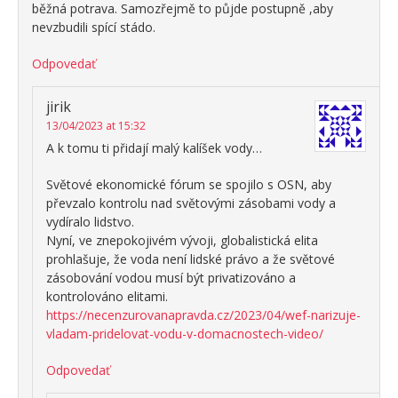
běžná potrava. Samozřejmě to půjde postupně ,aby
nevzbudili spící stádo.
Odpovedať
jirik
13/04/2023 at 15:32
A k tomu ti přidají malý kalíšek vody…
Světové ekonomické fórum se spojilo s OSN, aby
převzalo kontrolu nad světovými zásobami vody a
vydíralo lidstvo.
Nyní, ve znepokojivém vývoji, globalistická elita
prohlašuje, že voda není lidské právo a že světové
zásobování vodou musí být privatizováno a
kontrolováno elitami.
https://necenzurovanapravda.cz/2023/04/wef-narizuje-
vladam-pridelovat-vodu-v-domacnostech-video/
Odpovedať