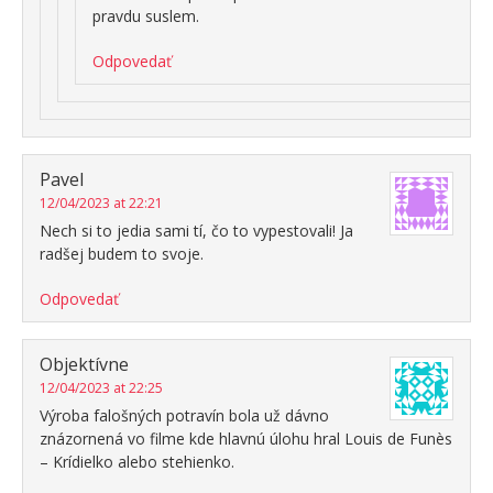
pravdu suslem.
Odpovedať
Pavel
12/04/2023 at 22:21
Nech si to jedia sami tí, čo to vypestovali! Ja
radšej budem to svoje.
Odpovedať
Objektívne
12/04/2023 at 22:25
Výroba falošných potravín bola už dávno
znázornená vo filme kde hlavnú úlohu hral Louis de Funès
– Krídielko alebo stehienko.