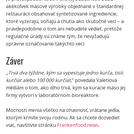
akékoľvek mäsové výrobky objednané v štandardnej
reštaurácii obsahovať syntetizované ingrediencie,
ktoré vyzerajú, voňajú a chutia ako skutočné veci – a
pravdepodobne o tom ani nebudete vedieť, pretože
regulačné úrady sú známe tým, že nevyžadujú
správne označovanie takýchto vecí.
Záver
„Trvá dva týždne, kým sa vypestuje jedno kurča, tisíc
kurčiat alebo 100 000 kurčiat
,“ povedala Valetiová
médiám o tom, ako dlho trvá, kým sa kuracie mäso jej
firmy vytvorí v laboratórnom bioreaktore.
Mocnosti menia všetko na ohavnosť, vrátane jedla,
ktorým kŕmite svoju rodinu. Ak sa chcete dozvedieť
viac, navštívte stránku
Frankenfood.news
.