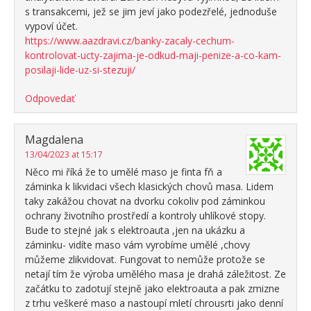
s transakcemi, jež se jim jeví jako podezřelé, jednoduše
vypoví účet.
https://www.aazdravi.cz/banky-zacaly-cechum-
kontrolovat-ucty-zajima-je-odkud-maji-penize-a-co-kam-
posilaji-lide-uz-si-stezuji/
Odpovedať
Magdalena
13/04/2023 at 15:17
Něco mi říká že to umělé maso je finta fň a
záminka k likvidaci všech klasických chovů masa. Lidem
taky zakážou chovat na dvorku cokoliv pod záminkou
ochrany životního prostředí a kontroly uhlíkové stopy.
Bude to stejné jak s elektroauta ,jen na ukázku a
záminku- vidíte maso vám vyrobíme umělé ,chovy
můžeme zlikvidovat. Fungovat to nemůže protože se
netají tím že výroba umělého masa je drahá záležitost. Ze
začátku to zadotují stejně jako elektroauta a pak zmizne
z trhu veškeré maso a nastoupí mletí chrousrti jako denní