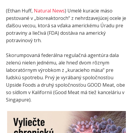
(Ethan Huff,
Natural News
) Umelé kuracie mäso
pestované v „bioreaktoroch“ z nehrdzavejúcej ocele je
ďalšou vecou, ​​ktorá sa vďaka americkému Úradu pre
potraviny a liečivá (FDA) dostáva na americký
potravinový trh.
Skorumpovaná federálna regulačná agentúra dala
zelenú nielen jednému, ale hneď dvom rôznym
laboratórnym výrobkom z „kuracieho mäsa“ pre
ľudskú spotrebu. Prvý je vyrábaný spoločnosťou
Upside Foods a druhý spoločnosťou GOOD Meat, obe
so sídlom v Kalifornii (Good Meat má tiež kanceláriu v
Singapure).