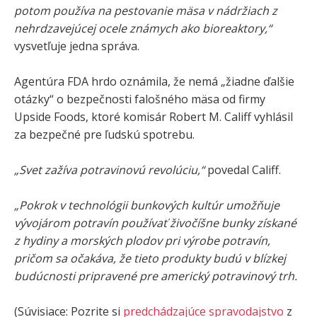
potom používa na pestovanie mäsa v nádržiach z
nehrdzavejúcej ocele známych ako bioreaktory,“
vysvetľuje jedna správa.
Agentúra FDA hrdo oznámila, že nemá „žiadne ďalšie
otázky“ o bezpečnosti falošného mäsa od firmy
Upside Foods, ktoré komisár Robert M. Califf vyhlásil
za bezpečné pre ľudskú spotrebu.
„Svet zažíva potravinovú revolúciu,“
povedal Califf.
„Pokrok v technológii bunkových kultúr umožňuje
vývojárom potravín používať živočíšne bunky získané
z hydiny a morských plodov pri výrobe potravín,
pričom sa očakáva, že tieto produkty budú v blízkej
budúcnosti pripravené pre americký potravinový trh.
(Súvisiace: Pozrite si
predchádzajúce spravodajstvo
z