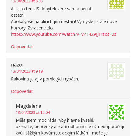
13/04/2023 at 8:35
At si to ten US dobytek zere sam a nenuti
ostatni.
Apokalypse na ulicich jim nestaci! Vymysleji stale nove
horrory. Zvracene zlo.
https://www.youtube.com/watch?v=vYT429JJ1rs&t=2s
Odpovedať
názor
13/04/2023 at 9:19
Rakovina je aj v pomletých rybách.
Odpovedať
Magdalena
13/04/2023 at 12:04
Měla jsem moc ráda ryby hlavně kyselé,
uzenáče, pepřenky ale ani odborníci je už nedoporučují
kvůli těžkým kovům ,toxickým látkám, moře je