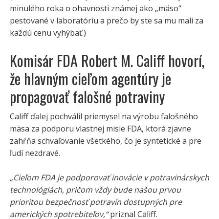
minulého roka o ohavnosti známej ako „mäso“
pestované v laboratóriu a prečo by ste sa mu mali za
každú cenu vyhýbať.)
Komisár FDA Robert M. Califf hovorí,
že hlavným cieľom agentúry je
propagovať falošné potraviny
Califf ďalej pochválil priemysel na výrobu falošného
mäsa za podporu vlastnej misie FDA, ktorá zjavne
zahŕňa schvaľovanie všetkého, čo je syntetické a pre
ľudí nezdravé.
„Cieľom FDA je podporovať inovácie v potravinárskych
technológiách, pričom vždy bude našou prvou
prioritou bezpečnosť potravín dostupných pre
amerických spotrebiteľov,“
priznal Califf.