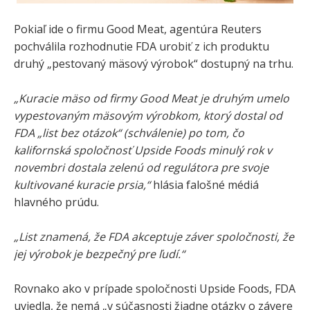
Pokiaľ ide o firmu Good Meat, agentúra Reuters
pochválila rozhodnutie FDA urobiť z ich produktu
druhý „pestovaný mäsový výrobok“ dostupný na trhu.
„Kuracie mäso od firmy Good Meat je druhým umelo
vypestovaným mäsovým výrobkom, ktorý dostal od
FDA „list bez otázok“ (schválenie) po tom, čo
kalifornská spoločnosť Upside Foods minulý rok v
novembri dostala zelenú od regulátora pre svoje
kultivované kuracie prsia,“
hlásia falošné médiá
hlavného prúdu.
„List znamená, že FDA akceptuje záver spoločnosti, že
jej výrobok je bezpečný pre ľudí.“
Rovnako ako v prípade spoločnosti Upside Foods, FDA
uviedla, že nemá „v súčasnosti žiadne otázky o závere