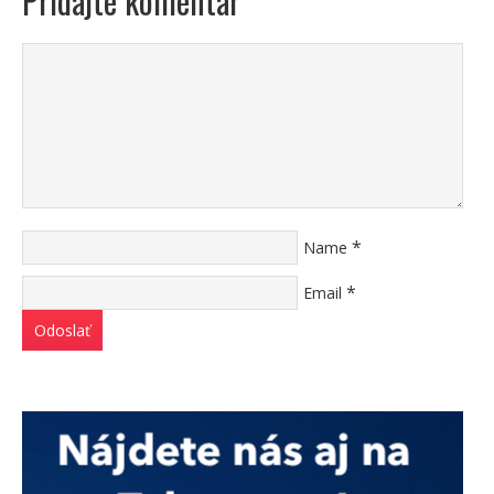
Pridajte komentár
*
Name
*
Email