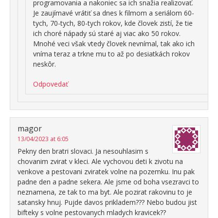
programovania a nakoniec sa ich snažia realizovať.
Je zaujímavé vrátiť sa dnes k filmom a seriálom 60-
tych, 70-tych, 80-tych rokov, kde človek zistí, že tie
ich choré nápady sú staré aj viac ako 50 rokov.
Mnohé veci však vtedy človek nevnímal, tak ako ich
vníma teraz a trkne mu to až po desiatkách rokov
neskôr.
Odpovedať
magor
13/04/2023 at 6:05
Pekny den bratri slovaci. Ja nesouhlasim s
chovanim zvirat v kleci. Ale vychovou deti k zivotu na
venkove a pestovani zviratek volne na pozemku. Inu pak
padne den a padne sekera. Ale jsme od boha vsezravci to
neznamena, ze tak to ma byt. Ale pozirat rakovinu to je
satansky hnuj. Pujde davos prikladem??? Nebo budou jist
bifteky s volne pestovanych mladych kravicek??