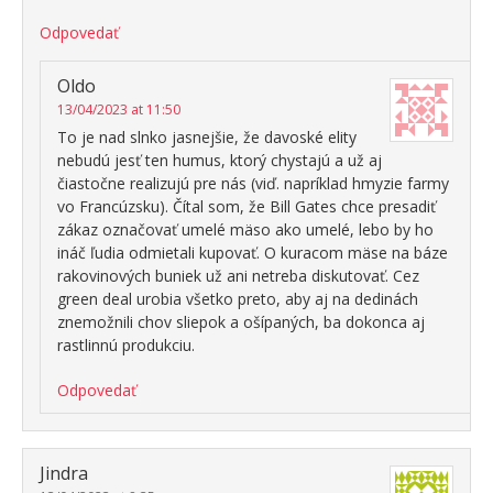
Odpovedať
Oldo
13/04/2023 at 11:50
To je nad slnko jasnejšie, že davoské elity
nebudú jesť ten humus, ktorý chystajú a už aj
čiastočne realizujú pre nás (viď. napríklad hmyzie farmy
vo Francúzsku). Čítal som, že Bill Gates chce presadiť
zákaz označovať umelé mäso ako umelé, lebo by ho
ináč ľudia odmietali kupovať. O kuracom mäse na báze
rakovinových buniek už ani netreba diskutovať. Cez
green deal urobia všetko preto, aby aj na dedinách
znemožnili chov sliepok a ošípaných, ba dokonca aj
rastlinnú produkciu.
Odpovedať
Jindra