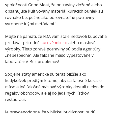
spoločnosti Good Meat, že potraviny zložené alebo
obsahujúce kultivovaný materiál kuracích buniek sú
rovnako bezpečné ako porovnateľné potraviny
vyrobené inými metódami.“
Majte na pamäti, že FDA vám stále nedovolí kupovať a
predávať prírodné
surové mlieko
alebo maslové
výrobky. Tieto zdravé potraviny sú podľa agentúry
„nebezpečné“. Ale falošné mäso vypestované v
laboratóriu? Bez problémov!
Spojené štáty americké sú teraz bližšie ako
kedykoľvek predtým k tomu, aby sa falošné kuracie
mäso a iné falošné mäsové výrobky dostali nielen do
regálov obchodov, ale aj do jedálnych lístkov
reštaurácií.
Je pravdepodobné, že v blízkej budúcnosti budú