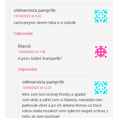
oldmarxista pamprlik
13/04/2023 at 6:22
samozrejme okrem teba ti si sokolik
Odpovedať
Maroš
13/04/2023 at 7:42
A pečo šušleš štamperlík?
Odpovedať
oldmarxista pamprlik
13/04/2023 at 12:25
lebo som bol na kraji hrusky a spadol
som dole a udrel som si hlavictu. nastastie tam
parkovali ufoni a po ich antene ktorou uz tisice
rokov riadia nosatich som vyliezol naspet a teraz z
toho ze som pochopil