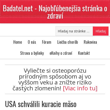
Badatel.net - Najobľúbenejšia stránka o
zdraví
Home
O nás
Fórum
Liečba chorôb
Rakovina
Strava a bylinky
eKnihy o zdraví
Kontakt
Vyliečte si osteoporózu
prírodným spôsobom aj vo
vyššom veku a znížte riziko
častých zlomenín!
[Viac info tu]
USA schválili kuracie mäso