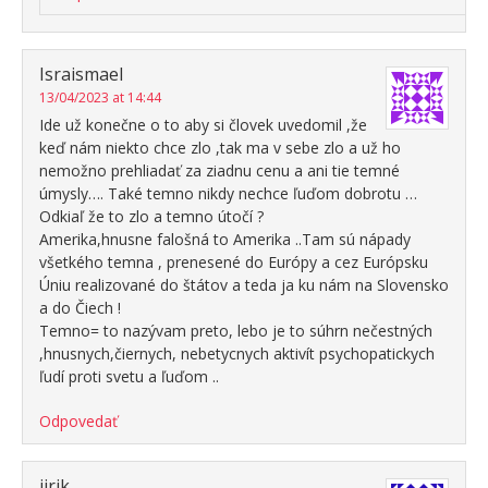
Israismael
13/04/2023 at 14:44
Ide už konečne o to aby si človek uvedomil ,že
keď nám niekto chce zlo ,tak ma v sebe zlo a už ho
nemožno prehliadať za ziadnu cenu a ani tie temné
úmysly…. Také temno nikdy nechce ľuďom dobrotu …
Odkiaľ že to zlo a temno útočí ?
Amerika,hnusne falošná to Amerika ..Tam sú nápady
všetkého temna , prenesené do Európy a cez Európsku
Úniu realizované do štátov a teda ja ku nám na Slovensko
a do Čiech !
Temno= to nazývam preto, lebo je to súhrn nečestných
,hnusnych,čiernych, nebetycnych aktivít psychopatickych
ľudí proti svetu a ľuďom ..
Odpovedať
jirik