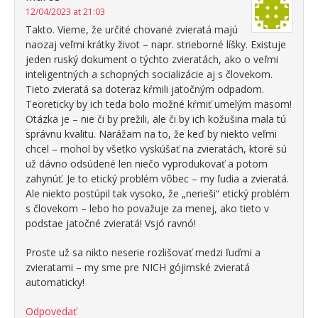
12/04/2023 at 21:03
Takto. Vieme, že určité chované zvieratá majú
naozaj veľmi krátky život – napr. strieborné líšky. Existuje
jeden ruský dokument o týchto zvieratách, ako o veľmi
inteligentných a schopných socializácie aj s človekom.
Tieto zvieratá sa doteraz kŕmili jatočným odpadom.
Teoreticky by ich teda bolo možné kŕmiť umelým mäsom!
Otázka je – nie či by prežili, ale či by ich kožušina mala tú
správnu kvalitu. Narážam na to, že keď by niekto veľmi
chcel – mohol by všetko vyskúšať na zvieratách, ktoré sú
už dávno odsúdené len niečo vyprodukovať a potom
zahynúť. Je to etický problém vôbec – my ľudia a zvieratá.
Ale niekto postúpil tak vysoko, že „nerieši“ etický problém
s človekom – lebo ho považuje za menej, ako tieto v
podstae jatočné zvieratá! Vsjó ravnó!
Proste už sa nikto neserie rozlišovať medzi ľuďmi a
zvieratami – my sme pre NICH gójimské zvieratá
automaticky!
Odpovedať