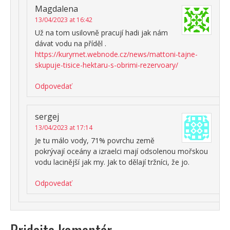
Magdalena
13/04/2023 at 16:42
Už na tom usilovně pracují hadi jak nám
dávat vodu na příděl .
https://kuryrnet.webnode.cz/news/mattoni-tajne-
skupuje-tisice-hektaru-s-obrimi-rezervoary/
Odpovedať
sergej
13/04/2023 at 17:14
Je tu málo vody, 71% povrchu země
pokrývají oceány a izraelci mají odsolenou mořskou
vodu lacinější jak my. Jak to dělají tržníci, že jo.
Odpovedať