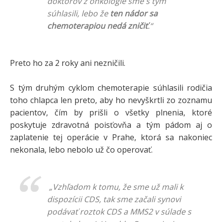
doktorov z onkológie sme s tým
súhlasili, lebo že
ten nádor sa
chemoterapiou nedá zničiť
.“
Preto ho za 2 roky ani nezničili.
S tým druhým cyklom chemoterapie súhlasili rodičia
toho chlapca len preto, aby ho nevyškrtli zo zoznamu
pacientov, čím by prišli o všetky plnenia, ktoré
poskytuje zdravotná poisťovňa a tým pádom aj o
zaplatenie tej operácie v Prahe, ktorá sa nakoniec
nekonala, lebo nebolo už čo operovať.
„Vzhľadom k tomu, že sme už mali k
dispozícii CDS, tak sme začali synovi
podávať roztok CDS a MMS2 v súlade s