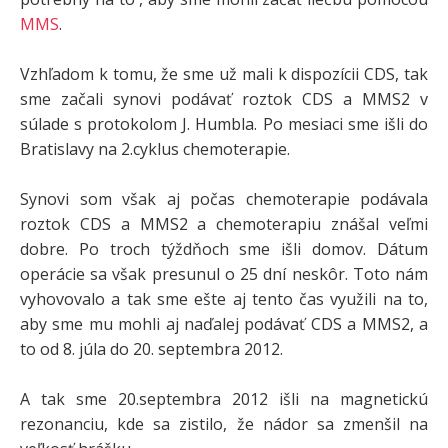
MMS
.
Vzhľadom k tomu, že sme už mali k dispozícii CDS, tak
sme začali synovi podávať roztok CDS a MMS2 v
súlade s protokolom J. Humbla. Po mesiaci sme išli do
Bratislavy na 2.cyklus chemoterapie.
Synovi som však aj počas chemoterapie podávala
roztok CDS a MMS2 a chemoterapiu znášal veľmi
dobre. Po troch týždňoch sme išli domov. Dátum
operácie sa však presunul o 25 dní neskôr. Toto nám
vyhovovalo a tak sme ešte aj tento čas využili na to,
aby sme mu mohli aj naďalej podávať CDS a MMS2, a
to od 8. júla do 20. septembra 2012.
A tak sme 20.septembra 2012 išli na magnetickú
rezonanciu, kde sa zistilo, že nádor sa zmenšil na