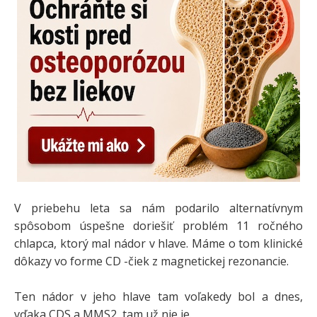
V priebehu leta sa nám podarilo alternatívnym
spôsobom úspešne doriešiť problém 11 ročného
chlapca, ktorý mal nádor v hlave. Máme o tom klinické
dôkazy vo forme CD -čiek z magnetickej rezonancie.
Ten nádor v jeho hlave tam voľakedy bol a dnes,
vďaka CDS a MMS2, tam už nie je.