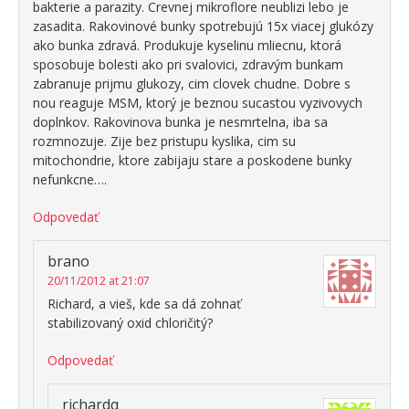
bakterie a parazity. Crevnej mikroflore neublizi lebo je
zasadita. Rakovinové bunky spotrebujú 15x viacej glukózy
ako bunka zdravá. Produkuje kyselinu mliecnu, ktorá
sposobuje bolesti ako pri svalovici, zdravým bunkam
zabranuje prijmu glukozy, cim clovek chudne. Dobre s
nou reaguje MSM, ktorý je beznou sucastou vyzivovych
doplnkov. Rakovinova bunka je nesmrtelna, iba sa
rozmnozuje. Zije bez pristupu kyslika, cim su
mitochondrie, ktore zabijaju stare a poskodene bunky
nefunkcne….
Odpovedať
brano
20/11/2012 at 21:07
Richard, a vieš, kde sa dá zohnať
stabilizovaný oxid chloričitý?
Odpovedať
richardq