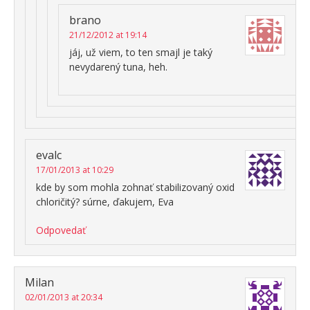
brano
21/12/2012 at 19:14
jáj, už viem, to ten smajl je taký
nevydarený tuna, heh.
evalc
17/01/2013 at 10:29
kde by som mohla zohnať stabilizovaný oxid
chloričitý? súrne, ďakujem, Eva
Odpovedať
Milan
02/01/2013 at 20:34