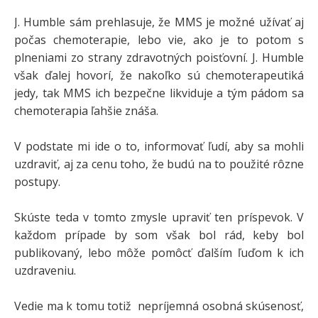
J. Humble sám prehlasuje, že MMS je možné užívať aj
počas chemoterapie, lebo vie, ako je to potom s
plneniami zo strany zdravotných poisťovní. J. Humble
však ďalej hovorí, že nakoľko sú chemoterapeutiká
jedy, tak MMS ich bezpečne likviduje a tým pádom sa
chemoterapia ľahšie znáša.
V podstate mi ide o to, informovať ľudí, aby sa mohli
uzdraviť, aj za cenu toho, že budú na to použité rôzne
postupy.
Skúste teda v tomto zmysle upraviť ten príspevok. V
každom prípade by som však bol rád, keby bol
publikovaný, lebo môže pomôcť ďalším ľuďom k ich
uzdraveniu.
Vedie ma k tomu totiž nepríjemná osobná skúsenosť,