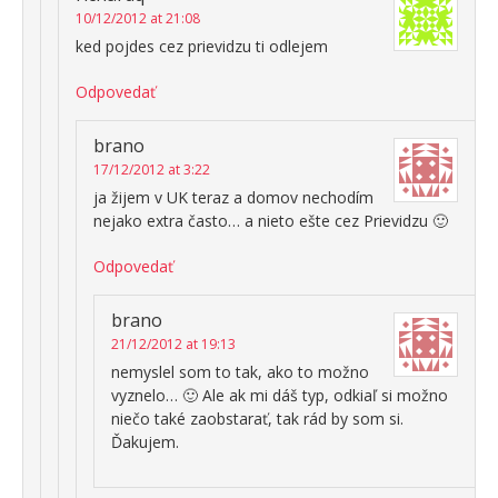
10/12/2012 at 21:08
ked pojdes cez prievidzu ti odlejem
Odpovedať
brano
17/12/2012 at 3:22
ja žijem v UK teraz a domov nechodím
nejako extra často… a nieto ešte cez Prievidzu 🙂
Odpovedať
brano
21/12/2012 at 19:13
nemyslel som to tak, ako to možno
vyznelo… 🙂 Ale ak mi dáš typ, odkiaľ si možno
niečo také zaobstarať, tak rád by som si.
Ďakujem.