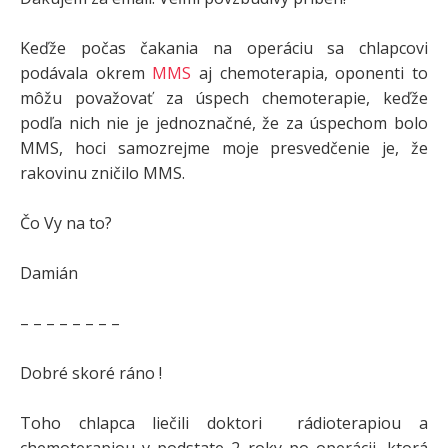
Keďže počas čakania na operáciu sa chlapcovi
podávala okrem
MMS
aj chemoterapia, oponenti to
môžu považovať za úspech chemoterapie, keďže
podľa nich nie je jednoznačné, že za úspechom bolo
MMS, hoci samozrejme moje presvedčenie je, že
rakovinu zničilo MMS.
Čo Vy na to?
Damián
– – – – – – – –
Dobré skoré ráno !
Toho chlapca liečili doktori rádioterapiou a
chemoterapiou v podstate 2 roky po operácii, ktorá