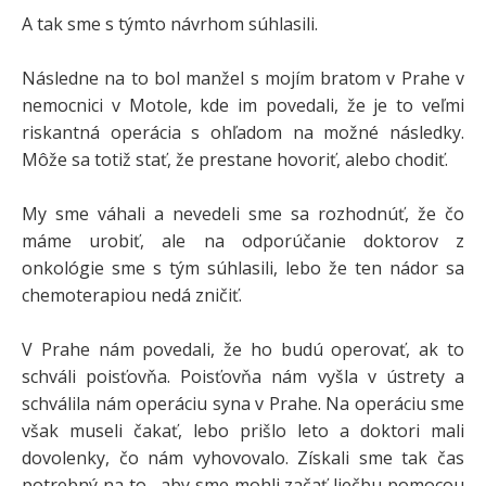
A tak sme s týmto návrhom súhlasili.
Následne na to bol manžel s mojím bratom v Prahe v
nemocnici v Motole, kde im povedali, že je to veľmi
riskantná operácia s ohľadom na možné následky.
Môže sa totiž stať, že prestane hovoriť, alebo chodiť.
My sme váhali a nevedeli sme sa rozhodnúť, že čo
máme urobiť, ale na odporúčanie doktorov z
onkológie sme s tým súhlasili, lebo že ten nádor sa
chemoterapiou nedá zničiť.
V Prahe nám povedali, že ho budú operovať, ak to
schváli poisťovňa. Poisťovňa nám vyšla v ústrety a
schválila nám operáciu syna v Prahe. Na operáciu sme
však museli čakať, lebo prišlo leto a doktori mali
dovolenky, čo nám vyhovovalo. Získali sme tak čas
potrebný na to , aby sme mohli začať liečbu pomocou