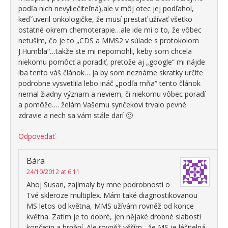
podľa nich nevyliečiteľná),ale v môj otec jej podľahol,
kedˇuveril onkologičke, že musí prestať užívať všetko
ostatné okrem chemoterapie…ale ide mi o to, že vôbec
netuším, čo je to „CDS a MMS2 v súlade s protokolom
J.Humbla“…takže ste mi nepomohli, keby som chcela
niekomu pomôcť a poradiť, pretože aj „google“ mi nájde
iba tento váš článok… ja by som neznáme skratky určite
podrobne vysvetlila lebo ináč „podľa mňa“ tento článok
nemal žiadny význam a neviem, či niekomu vôbec poradí
a pomôže…. želám Vašemu synčekovi trvalo pevné
zdravie a nech sa vám stále darí 🙂
Odpovedať
Bára
24/10/2012 at 6:11
Ahoj Susan, zajímaly by mne podrobnosti o
Tvé skleroze multiplex. Mám také diagnostikovanou
MS letos od května, MMS užívám rovněž od konce
května. Zatím je to dobré, jen nějaké drobné slabosti
končetin a brnění. Ale rovněž věřím , že MS je léčitelná