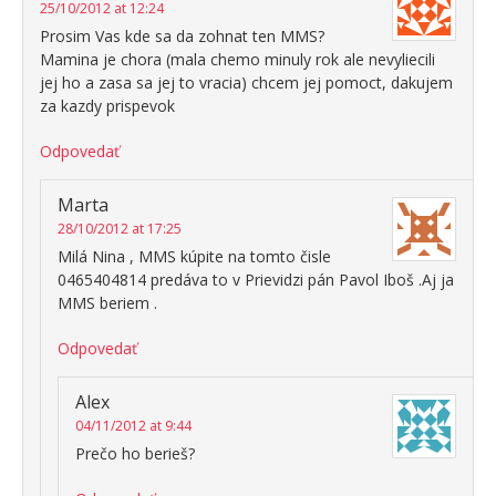
25/10/2012 at 12:24
Prosim Vas kde sa da zohnat ten MMS?
Mamina je chora (mala chemo minuly rok ale nevyliecili
jej ho a zasa sa jej to vracia) chcem jej pomoct, dakujem
za kazdy prispevok
Odpovedať
Marta
28/10/2012 at 17:25
Milá Nina , MMS kúpite na tomto čisle
0465404814 predáva to v Prievidzi pán Pavol Iboš .Aj ja
MMS beriem .
Odpovedať
Alex
04/11/2012 at 9:44
Prečo ho berieš?