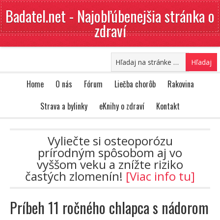
Badatel.net - Najobľúbenejšia stránka o
zdraví
Home
O nás
Fórum
Liečba chorôb
Rakovina
Strava a bylinky
eKnihy o zdraví
Kontakt
Vyliečte si osteoporózu
prírodným spôsobom aj vo
vyššom veku a znížte riziko
častých zlomenín!
[Viac info tu]
Príbeh 11 ročného chlapca s nádorom