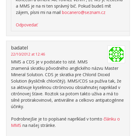
a MMS je na ni ten správný bič. Pokud budeš mít
zájem, písni mi na mail
bocanero@seznam.cz
Odpovedať
badatel
22/10/2012 at 12:46
MMS a CDS je v podstate to isté. MMS
znamená skratku pôvodného anglického názvu Master
Mineral Solution. CDS je skratka pre Chlorid Dioxid
Solution (kysličník chloričitý). MMS/CDS sa pužíva tak, že
sa aktivuje kyselinou citrónovou obsiahnutej napriklad v
citrónovej šťave. Roztok sa potom takto užíva a má to
silné protirakovinové, antivirálne a celkovo antipatogénne
účinky.
Podrobnejšie je to popísané napríklad v tomto
článku o
MMS
na našej stránke.