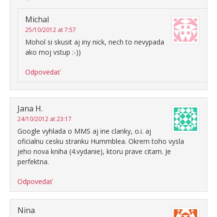
Michal
25/10/2012 at 7:57
Mohol si skusit aj iny nick, nech to nevypada
ako moj vstup :-))
Odpovedať
Jana H.
24/10/2012 at 23:17
Google vyhlada o MMS aj ine clanky, o.i. aj
oficialnu cesku stranku Hummblea. Okrem toho vysla
jeho nova kniha (4.vydanie), ktoru prave citam. Je
perfektna.
Odpovedať
Nina