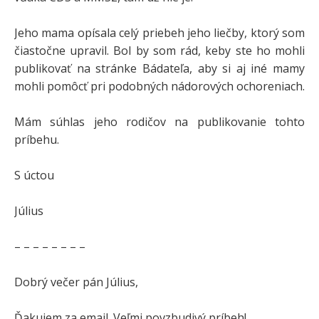
Jeho mama opísala celý priebeh jeho liečby, ktorý som
čiastočne upravil. Bol by som rád, keby ste ho mohli
publikovať na stránke Bádateľa, aby si aj iné mamy
mohli pomôcť pri podobných nádorových ochoreniach.
Mám súhlas jeho rodičov na publikovanie tohto
príbehu.
S úctou
Július
– – – – – – – –
Dobrý večer pán Július,
Ďakujem za email. Veľmi povzbudivý príbeh!