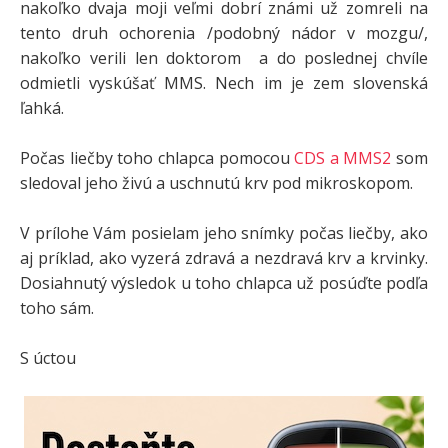
nakoľko dvaja moji veľmi dobrí známi už zomreli na
tento druh ochorenia /podobný nádor v mozgu/,
nakoľko verili len doktorom a do poslednej chvíle
odmietli vyskúšať MMS. Nech im je zem slovenská
ľahká.
Počas liečby toho chlapca pomocou
CDS a MMS2
som
sledoval jeho živú a uschnutú krv pod mikroskopom.
V prílohe Vám posielam jeho snímky počas liečby, ako
aj príklad, ako vyzerá zdravá a nezdravá krv a krvinky.
Dosiahnutý výsledok u toho chlapca už posúďte podľa
toho sám.
S úctou