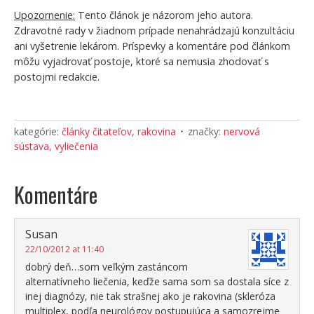
Upozornenie:
Tento článok je názorom jeho autora.
Zdravotné rady v žiadnom prípade nenahrádzajú konzultáciu
ani vyšetrenie lekárom. Príspevky a komentáre pod článkom
môžu vyjadrovať postoje, ktoré sa nemusia zhodovať s
postojmi redakcie.
kategórie:
články čitateľov
,
rakovina
značky:
nervová
sústava
,
vyliečenia
Komentáre
Susan
22/10/2012 at 11:40
dobrý deň…som veľkým zastáncom
alternatívneho liečenia, keďže sama som sa dostala síce z
inej diagnózy, nie tak strašnej ako je rakovina (skleróza
multiplex, podľa neurológov postupujúca a samozrejme