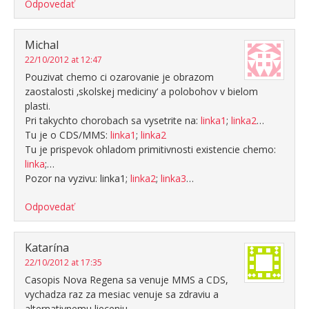
Odpovedať
Michal
22/10/2012 at 12:47
Pouzivat chemo ci ozarovanie je obrazom
zaostalosti ‚skolskej mediciny‘ a polobohov v bielom
plasti.
Pri takychto chorobach sa vysetrite na:
linka1
;
linka2
…
Tu je o CDS/MMS:
linka1
;
linka2
Tu je prispevok ohladom primitivnosti existencie chemo:
linka
;…
Pozor na vyzivu: linka1;
linka2
;
linka3
…
Odpovedať
Katarína
22/10/2012 at 17:35
Casopis Nova Regena sa venuje MMS a CDS,
vychadza raz za mesiac venuje sa zdraviu a
alternativnemu lieceniu.