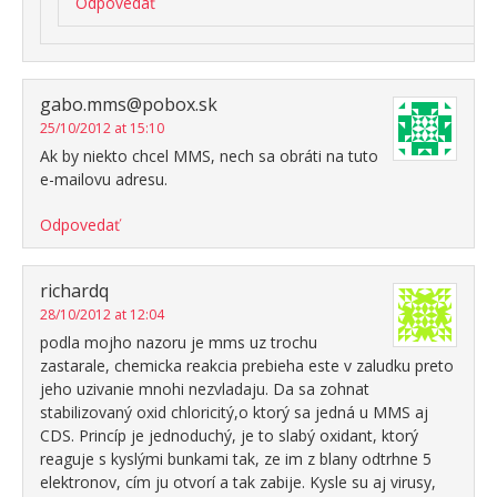
Odpovedať
gabo.mms@pobox.sk
25/10/2012 at 15:10
Ak by niekto chcel MMS, nech sa obráti na tuto
e-mailovu adresu.
Odpovedať
richardq
28/10/2012 at 12:04
podla mojho nazoru je mms uz trochu
zastarale, chemicka reakcia prebieha este v zaludku preto
jeho uzivanie mnohi nezvladaju. Da sa zohnat
stabilizovaný oxid chloricitý,o ktorý sa jedná u MMS aj
CDS. Princíp je jednoduchý, je to slabý oxidant, ktorý
reaguje s kyslými bunkami tak, ze im z blany odtrhne 5
elektronov, cím ju otvorí a tak zabije. Kysle su aj virusy,