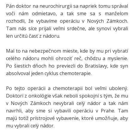
Pán doktor na neurochirurgii sa napriek tomu správal
voči nám odmietavo, a tak sme sa s manželom
rozhodli, že vybavíme operáciu v Nových Zámkoch.
Tam nás síce prijali veľmi srdečne, ale synovi vybrali
len určitú časť z nádoru.
Mal to na nebezpečnom mieste, kde by mu pri vybratí
celého nádoru mohli ohroziť reč, chôdzu a myslenie.
Po šiestich dňoch ho previezli do Bratislavy, kde syn
absolvoval jeden cyklus chemoterapie.
Po tejto operácii a chemoterapii bol veľmi ubolený.
Doktori z onkológie však neboli spokojní s tým, že mu
v Nových Zámkoch nevybrali celý nádor a tak nám
navrhli, aby sme si vybavili operáciu v Prahe. Tam
majú totiž prístrojové vybavenie, ktoré umožňuje, aby
mu vybrali celý nádor.