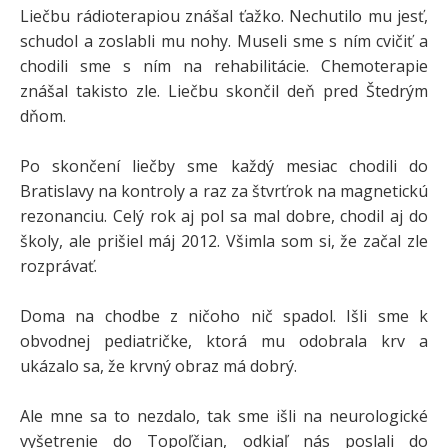
Liečbu rádioterapiou znášal ťažko. Nechutilo mu jesť,
schudol a zoslabli mu nohy. Museli sme s ním cvičiť a
chodili sme s ním na rehabilitácie. Chemoterapie
znášal takisto zle. Liečbu skončil deň pred Štedrým
dňom.
Po skončení liečby sme každý mesiac chodili do
Bratislavy na kontroly a raz za štvrťrok na magnetickú
rezonanciu. Celý rok aj pol sa mal dobre, chodil aj do
školy, ale prišiel máj 2012. Všimla som si, že začal zle
rozprávať.
Doma na chodbe z ničoho nič spadol. Išli sme k
obvodnej pediatričke, ktorá mu odobrala krv a
ukázalo sa, že krvný obraz má dobrý.
Ale mne sa to nezdalo, tak sme išli na neurologické
vyšetrenie do Topoľčian, odkiaľ nás poslali do