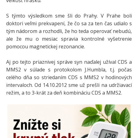
veľkosť hrášku.
S týmto výsledkom sme šli do Prahy. V Prahe boli
doktori veľmi prekvapení, že čo sa za ten čas udialo s
tým nádorom a rozhodli, že ho teda operovať nebudú,
ale že mu o mesiac spravia kontrolné vyšetrenie
pomocou magnetickej rezonancie.
Aj po tejto priaznivej správe syn naďalej užíval CDS a
MMS2 v súlade s protokolom J.Humbla, t.j. počas
celého dňa so striedaním CDS s MMS2 v hodinových
intervaloch. Od 14.10.2012 sme už prešli na udržiavací
režim, a to 3-krát za deň kombináciu CDS a MMS2.