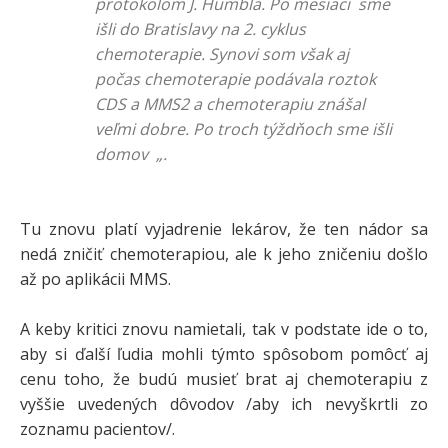
protokolom J. Humbla. Po mesiaci sme
išli do Bratislavy na 2. cyklus
chemoterapie. Synovi som však aj
počas chemoterapie podávala roztok
CDS a MMS2 a chemoterapiu znášal
veľmi dobre. Po troch týždňoch sme išli
domov „.
Tu znovu platí vyjadrenie lekárov, že ten nádor sa
nedá zničiť chemoterapiou, ale k jeho zničeniu došlo
až po aplikácii MMS.
A keby kritici znovu namietali, tak v podstate ide o to,
aby si ďalší ľudia mohli týmto spôsobom pomôcť aj
cenu toho, že budú musieť brat aj chemoterapiu z
vyššie uvedených dôvodov /aby ich nevyškrtli zo
zoznamu pacientov/.