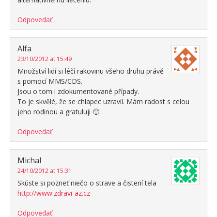
Odpovedať
Alfa
23/10/2012 at 15:49
Množství lidí si léčí rakovinu všeho druhu právě
s pomocí MMS/CDS.
Jsou o tom i zdokumentované případy.
To je skvělé, že se chlapec uzravil. Mám radost s celou
jeho rodinou a gratuluji 🙂
Odpovedať
Michal
24/10/2012 at 15:31
Skúste si pozrieť niečo o strave a čistení tela
http://www.zdravi-az.cz
Odpovedať