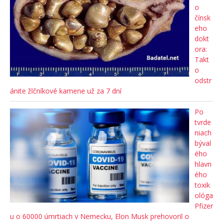
o
čínsk
eho
dokt
ora:
Takt
o
odstr
ánite žlčníkové kamene už za 7 dní
Po
tvrde
niach
býval
ého
hlavn
ého
toxik
ológa
Pfizer
u o 60000 úmrtiach v Nemecku, Elon Musk prehovoril o