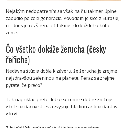
Nejakým nedopatrením sa však na ňu takmer úplne
zabudlo po celé generácie. Pôvodom je síce z Eurázie,
no dnes je rozšírená už takmer do každého kúta
zeme.
Čo všetko dokáže žerucha (česky
řeřicha)
Nedávna štúdia došla k záveru, že žerucha je zrejme
najzdravšou zeleninou na planéte. Teraz sa zrejme
pýtate, že prečo?
Tak napríklad preto, lebo extrémne dobre znižuje
v tele oxidačný stres a zvyšuje hladinu antioxidantov
v krvi.
Z jej ďalších vnútorných účinkov spomeňme