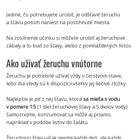
Jediné, čo potrebujete urobiť, je odšťaviť žeruchu
a šťavu potom naniesť na postihnuté miesta.
Na zosilnenie účinku si môžete urobiť aj žeruchové
zábaly a to buď zo šťavy, alebo z pomliaždených listov.
Ako užívať žeruchu vnútorne
Žeruchu je potrebné užívať vždy v čerstvom stave,
lebo iba vtedy sú k dispozícii všetky jej liečivé zložky.
Najlepšie je piť z nej šťavu, ktorá
sa mieša s vodu
v pomere 1:5
(1 diel žeruchovej šťavy a 5 dielov vody).
Samozrejme, konzumovať sa môže aj priamo,
napríklad v podobe listov do šalátu.
Žeruchovú šťavu však nepite každý deň, ale každý