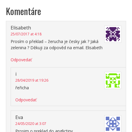
Komentáre
Elisabeth
25/07/2017 at 4:18
Prosím o překlad – žerucha je česky jak ? Jaká
zelenina ? Děkuji za odpověd na email. Elisabeth
Odpovedať
i
28/04/2019 at 19:26
řeřicha
Odpovedať
Eva
24/05/2020 at 3:07
Prosim o preklad do anglictiny