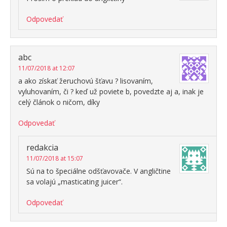
Odpovedať
abc
11/07/2018 at 12:07
a ako získať žeruchovú šťavu ? lisovaním,
vyluhovaním, či ? keď už poviete b, povedzte aj a, inak je
celý článok o ničom, díky
Odpovedať
redakcia
11/07/2018 at 15:07
Sú na to špeciálne odšťavovače. V angličtine
sa volajú „masticating juicer“.
Odpovedať