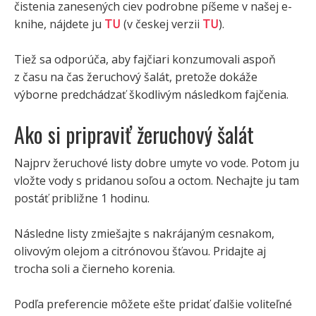
čistenia zanesených ciev podrobne píšeme v našej e-
knihe, nájdete ju
TU
(v českej verzii
TU
).
Tiež sa odporúča, aby fajčiari konzumovali aspoň
z času na čas žeruchový šalát, pretože dokáže
výborne predchádzať škodlivým následkom fajčenia.
Ako si pripraviť žeruchový šalát
Najprv žeruchové listy dobre umyte vo vode. Potom ju
vložte vody s pridanou soľou a octom. Nechajte ju tam
postáť približne 1 hodinu.
Následne listy zmiešajte s nakrájaným cesnakom,
olivovým olejom a citrónovou šťavou. Pridajte aj
trocha soli a čierneho korenia.
Podľa preferencie môžete ešte pridať ďalšie voliteľné