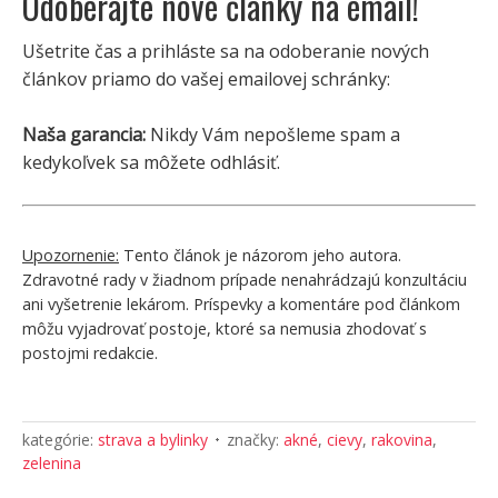
Odoberajte nové články na email!
Ušetrite čas a prihláste sa na odoberanie nových
článkov priamo do vašej emailovej schránky:
Naša garancia:
Nikdy Vám nepošleme spam a
kedykoľvek sa môžete odhlásiť.
Upozornenie:
Tento článok je názorom jeho autora.
Zdravotné rady v žiadnom prípade nenahrádzajú konzultáciu
ani vyšetrenie lekárom. Príspevky a komentáre pod článkom
môžu vyjadrovať postoje, ktoré sa nemusia zhodovať s
postojmi redakcie.
kategórie:
strava a bylinky
značky:
akné
,
cievy
,
rakovina
,
zelenina