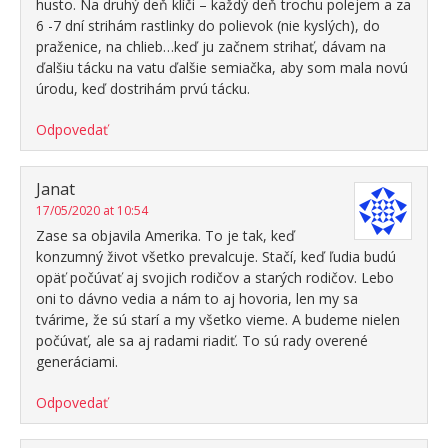
husto. Na druhý deň klíči – každý deň trochu polejem a za
6 -7 dní strihám rastlinky do polievok (nie kyslých), do
praženice, na chlieb…keď ju začnem strihať, dávam na
ďalšiu tácku na vatu ďalšie semiačka, aby som mala novú
úrodu, keď dostrihám prvú tácku.
Odpovedať
Janat
17/05/2020 at 10:54
Zase sa objavila Amerika. To je tak, keď
konzumný život všetko prevalcuje. Stačí, keď ľudia budú
opäť počúvať aj svojich rodičov a starých rodičov. Lebo
oni to dávno vedia a nám to aj hovoria, len my sa
tvárime, že sú starí a my všetko vieme. A budeme nielen
počúvať, ale sa aj radami riadiť. To sú rady overené
generáciami.
Odpovedať