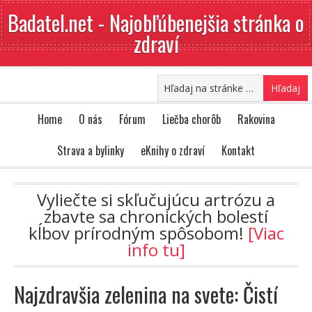
Badatel.net - Najobľúbenejšia stránka o
zdraví
Home
O nás
Fórum
Liečba chorôb
Rakovina
Strava a bylinky
eKnihy o zdraví
Kontakt
Vyliečte si skľučujúcu artrózu a
zbavte sa chronických bolestí
kĺbov prírodným spôsobom!
[Viac
info tu]
Najzdravšia zelenina na svete: Čistí