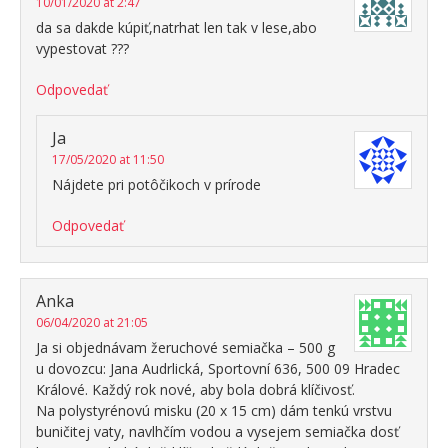
10/01/2020 at 2:47
da sa dakde kúpiť,natrhat len tak v lese,abo
vypestovat ???
Odpovedať
Ja
17/05/2020 at 11:50
Nájdete pri potôčikoch v prírode
Odpovedať
Anka
06/04/2020 at 21:05
Ja si objednávam žeruchové semiačka – 500 g
u dovozcu: Jana Audrlická, Sportovní 636, 500 09 Hradec
Králové. Každý rok nové, aby bola dobrá klíčivosť.
Na polystyrénovú misku (20 x 15 cm) dám tenkú vrstvu
buničitej vaty, navlhčím vodou a vysejem semiačka dosť