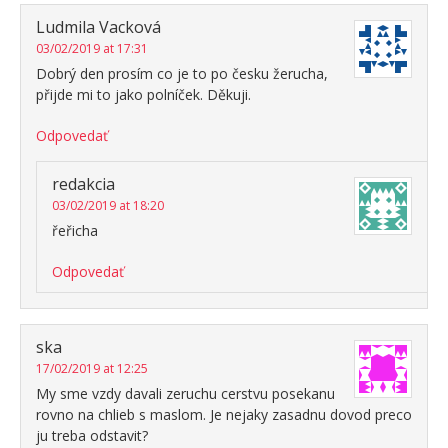
Ludmila Vacková
03/02/2019 at 17:31
Dobrý den prosím co je to po česku žerucha,
přijde mi to jako polníček. Děkuji.
Odpovedať
redakcia
03/02/2019 at 18:20
řeřicha
Odpovedať
ska
17/02/2019 at 12:25
My sme vzdy davali zeruchu cerstvu posekanu
rovno na chlieb s maslom. Je nejaky zasadnu dovod preco
ju treba odstavit?