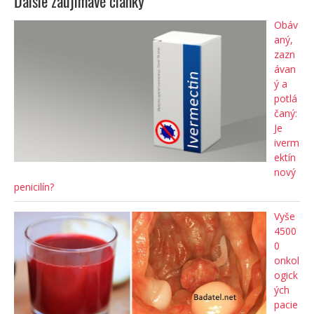
Ďalšie zaujímavé články
Obáv
aný,
zazn
ávan
ý a
potlá
čaný:
Je
iverm
ektín
nový
penicilín?
Vyše
4500
0
onkol
ogick
ých
pacie