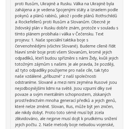
proti Rusům, Ukrajině a Rusku. Válka na Ukrajině byla
zahájena a je vedena Spojenými státy a Izraelem podle
pokynů a plánů rabínů, jakož i podle plánů Rothschildů
a Rockefellerů proti Rusům a Slovanům. Obecně je
židovský plán v Rusku dobře znám, protože v souladu s
tímto plánem probíhala i válka v Čečensku. Text
projevu: 1. Naše speciální taktika boje s
červenohnědými (všichni Slované). Budeme cíleně řídit
hlavní směr boje proti všem Slovanům, kromě jejich
odpadlíků, kteří budou spřízněni s námi Židy, kvůli jejich
totožným zájmům s našimi. Je ale pravda, že později,
až tyto odpadlíky použijeme pro naše cíle, tak tyto
naše vzdálené „příbuzné“ z naší společnosti
odstraníme. Slované a mezi nimi zejména Rusové jsou
nejodbojnějšími lidmi na světě. Jsou vzpurní díky své
povaze a svým mentálním schopnostem, získaných
prostřednictvím mnoha generací předků a jejich genů,
které nelze změnit. Slovan, Rus, může být jen zničen,
ale nikdy dobyt. Proto toto sémě musí být zcela
zlikvidováno, ale nejprve musí dojít k prudkému snížení
jejich počtu. 2. Naše metody boje nebudou vojenské,