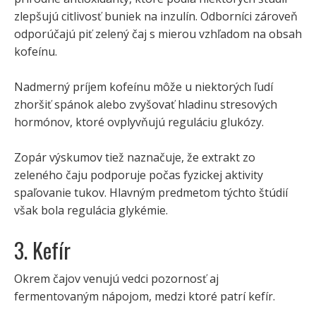
zlepšujú citlivosť buniek na inzulín. Odborníci zároveň
odporúčajú piť zelený čaj s mierou vzhľadom na obsah
kofeínu.
Nadmerný príjem kofeínu môže u niektorých ľudí
zhoršiť spánok alebo zvyšovať hladinu stresových
hormónov, ktoré ovplyvňujú reguláciu glukózy.
Zopár výskumov tiež naznačuje, že extrakt zo
zeleného čaju podporuje počas fyzickej aktivity
spaľovanie tukov. Hlavným predmetom týchto štúdií
však bola regulácia glykémie.
3. Kefír
Okrem čajov venujú vedci pozornosť aj
fermentovaným nápojom, medzi ktoré patrí kefír.