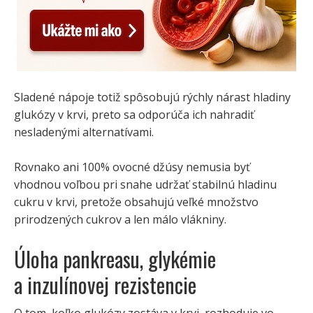
Sladené nápoje totiž spôsobujú rýchly nárast hladiny
glukózy v krvi, preto sa odporúča ich nahradiť
nesladenými alternatívami.
Rovnako ani 100% ovocné džúsy nemusia byť
vhodnou voľbou pri snahe udržať stabilnú hladinu
cukru v krvi, pretože obsahujú veľké množstvo
prirodzených cukrov a len málo vlákniny.
Úloha pankreasu, glykémie
a inzulínovej rezistencie
O tom, koľko glukózy zostáva v krvi, rozhoduje vo