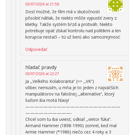
03/07/2026 at 21:58
Dosť možné, že film má v skutočnosti
pôsobiť nátlak, že niekto môže vypustiť zvery z
klietky. Takže systém bŕzd a protiváh. Niekto
potrebuje opäť získať kontrolu nad politikmi a len
korupcia nestačí – tú už berú ako samozrejmosť.
Odpovedať
hľadač pravdy
03/07/2026 at 22:27
Ja ,,Veľkého Kolaboranta” (=> ,,VK”)
vôbec nemusím, u mňa je to jeden z najväčších
manipulátorov na falošnej ,,alternatíve”, ktorý
ľuďom iba motá hlavy!
—————————————————————
——————————-
Chcel som tu iba uviesť, odkiaľ ,,vietor fúka”.
Armand Hammer (1898-1990) zomrel, keď mal
Armie Hammer (*1986) niečo cez 4 roky a 3