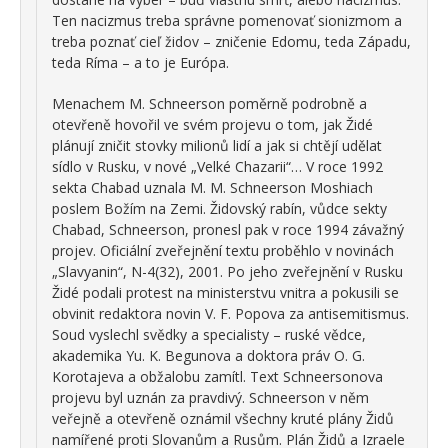
Ten nacizmus treba správne pomenovať sionizmom a
treba poznať cieľ židov – zničenie Edomu, teda Západu,
teda Ríma – a to je Európa.
Menachem M. Schneerson poměrně podrobně a
otevřeně hovořil ve svém projevu o tom, jak Židé
plánují zničit stovky milionů lidí a jak si chtějí udělat
sídlo v Rusku, v nové „Velké Chazarii“… V roce 1992
sekta Chabad uznala M. M. Schneerson Moshiach
poslem Božím na Zemi. Židovský rabín, vůdce sekty
Chabad, Schneerson, pronesl pak v roce 1994 závažný
projev. Oficiální zveřejnění textu proběhlo v novinách
„Slavyanin“, N-4(32), 2001. Po jeho zveřejnění v Rusku
Židé podali protest na ministerstvu vnitra a pokusili se
obvinit redaktora novin V. F. Popova za antisemitismus.
Soud vyslechl svědky a specialisty – ruské vědce,
akademika Yu. K. Begunova a doktora práv O. G.
Korotajeva a obžalobu zamítl. Text Schneersonova
projevu byl uznán za pravdivý. Schneerson v něm
veřejně a otevřeně oznámil všechny kruté plány Židů
namířené proti Slovanům a Rusům. Plán Židů a Izraele