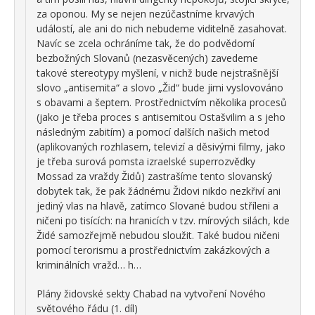
za oponou. My se nejen nezúčastníme krvavých
událostí, ale ani do nich nebudeme viditelně zasahovat.
Navíc se zcela ochráníme tak, že do podvědomí
bezbožných Slovanů (nezasvěcených) zavedeme
takové stereotypy myšlení, v nichž bude nejstrašnější
slovo „antisemita“ a slovo „Žid“ bude jimi vyslovováno
s obavami a šeptem. Prostřednictvím několika procesů
(jako je třeba proces s antisemitou Ostašvilim a s jeho
následným zabitím) a pomocí dalších našich metod
(aplikovaných rozhlasem, televizí a děsivými filmy, jako
je třeba surová pomsta izraelské superrozvědky
Mossad za vraždy Židů) zastrašíme tento slovanský
dobytek tak, že pak žádnému Židovi nikdo nezkřiví ani
jediný vlas na hlavě, zatímco Slované budou stříleni a
ničeni po tisících: na hranicích v tzv. mírových silách, kde
Židé samozřejmě nebudou sloužit. Také budou ničeni
pomocí terorismu a prostřednictvím zakázkových a
kriminálních vražd… h…
Plány židovské sekty Chabad na vytvoření Nového
světového řádu (1. díl)