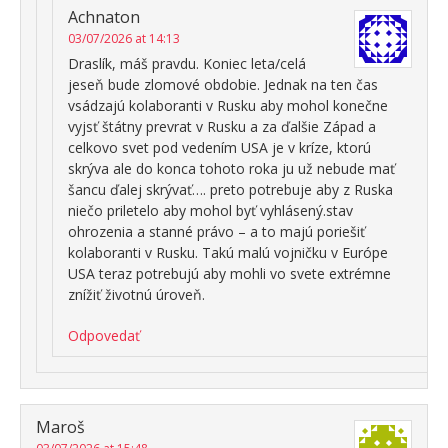
Achnaton
03/07/2026 at 14:13
Draslík, máš pravdu. Koniec leta/celá
jeseň bude zlomové obdobie. Jednak na ten čas
vsádzajú kolaboranti v Rusku aby mohol konečne
vyjsť štátny prevrat v Rusku a za ďalšie Západ a
celkovo svet pod vedením USA je v kríze, ktorú
skrýva ale do konca tohoto roka ju už nebude mať
šancu ďalej skrývať…. preto potrebuje aby z Ruska
niečo priletelo aby mohol byť vyhlásený.stav
ohrozenia a stanné právo – a to majú poriešiť
kolaboranti v Rusku. Takú malú vojničku v Európe
USA teraz potrebujú aby mohli vo svete extrémne
znížiť životnú úroveň.
Odpovedať
Maroš