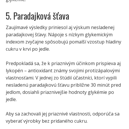
5. Paradajková šťava
Zaujímavé výsledky priniesol aj výskum nesladenej
paradajkovej šťavy. Nápoje s nízkym glykemickým
indexom zvyčajne spôsobujú pomalší vzostup hladiny
cukru v krvi po jedle.
Predpokladá sa, že k priaznivým účinkom prispieva aj
lykopén – antioxidant známy svojimi protizápalovými
vlastnosťami. V jednej zo štúdií účastníci, ktorí vypili
nesladenú paradajkovú šťavu približne 30 minút pred
jedlom, dosiahli priaznivejšie hodnoty glykémie po
jedle.
Aby sa zachovali jej priaznivé vlastnosti, odporúča sa
vyberať výrobky bez pridaného cukru.