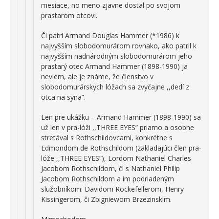
mesiace, no meno zjavne dostal po svojom
prastarom otcovi.
Či patrí Armand Douglas Hammer (*1986) k
najvyšším slobodomurárom rovnako, ako patril k
najvyšším nadnárodným slobodomurárom jeho
prastarý otec Armand Hammer (1898-1990) ja
neviem, ale je známe, že členstvo v
slobodomurárskych lóžach sa zvyčajne ,,dedí z
otca na syna”.
Len pre ukážku – Armand Hammer (1898-1990) sa
už len v pra-lóži ,,THREE EYES” priamo a osobne
stretával s Rothschildovcami, konkrétne s
Edmondom de Rothschildom (zakladajúci člen pra-
lóže ,,THREE EYES”), Lordom Nathaniel Charles
Jacobom Rothschildom, či s Nathaniel Philip
Jacobom Rothschildom a im podriadeným
služobníkom: Davidom Rockefellerom, Henry
Kissingerom, či Zbigniewom Brzezinskim.