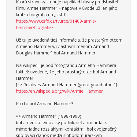
Ktorú stranu zastupuje napríklad hlavný predstaviteľ
filmu Armie Hammer – napovie v úvode už len jeho
krátka biografia na ,,csfd”:
https://www.csfd.cz/tvurce/61409-armie-
hammer/biografie/
Už tu je uvedená tiež informácia, že prastarým otcom
Armieho Hammera, (vlastným menom Armand
Douglas Hammer) bol Armand Hammer.
Na wikipedii je pod fotografiou Armieho Hammera
taktiež uvedené, že jeho prastarý otec bol Armand
Hammer
[=> Relatives Armand Hammer (great-grandfather)]:
https://en.wikipedia.org/wiki/Armie_Hammer
Kto to bol Armand Hammer?
=> Armand Hammer (1898-1990),
bol americko-židovský podnikateľ a miliardár s
mimoriadne rozsiahlymi kontaktmi, bol dvojznačný
spojovací článok medzi slobodomurárskym