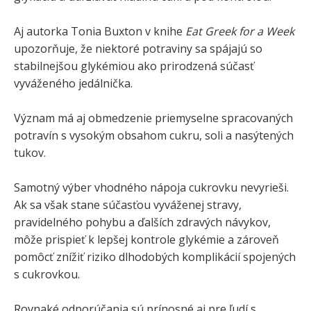
Aj autorka Tonia Buxton v knihe
Eat Greek for a Week
upozorňuje, že niektoré potraviny sa spájajú so
stabilnejšou glykémiou ako prirodzená súčasť
vyváženého jedálnička.
Význam má aj obmedzenie priemyselne spracovaných
potravín s vysokým obsahom cukru, soli a nasýtených
tukov.
Samotný výber vhodného nápoja cukrovku nevyrieši.
Ak sa však stane súčasťou vyváženej stravy,
pravidelného pohybu a ďalších zdravých návykov,
môže prispieť k lepšej kontrole glykémie a zároveň
pomôcť znížiť riziko dlhodobých komplikácií spojených
s cukrovkou.
Rovnaké odporúčania sú prínosné aj pre ľudí s