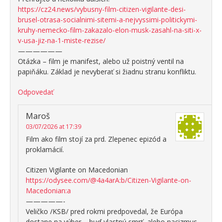
https://cz24.news/vybusny-film-citizen-vigilante-desi-
brusel-otrasa-socialnimi-sitemi-a-nejvyssimi-politickymi-
kruhy-nemecko-film-zakazalo-elon-musk-zasahl-na-siti-x-
v-usa-jiz-na-1-miste-rezise/
——————
Otázka – film je manifest, alebo už poistný ventil na
papiňáku. Základ je nevyberať si žiadnu stranu konfliktu.
Odpovedať
Maroš
03/07/2026 at 17:39
Film ako film stojí za prd. Zlepenec epizód a
proklamácií.
Citizen Vigilante on Macedonian
https://odysee.com/@4a4arA:b/Citizen-Vigilante-on-
Macedonian:a
—————-
Veličko /KSB/ pred rokmi predpovedal, že Európa
dostane na výber – buď vlastnú smrť, alebo nacizmus.