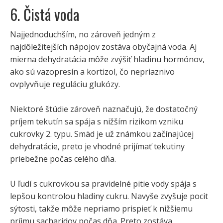
6. Čistá voda
Najjednoduchším, no zároveň jedným z
najdôležitejších nápojov zostáva obyčajná voda. Aj
mierna dehydratácia môže zvýšiť hladinu hormónov,
ako sú vazopresín a kortizol, čo nepriaznivo
ovplyvňuje reguláciu glukózy.
Niektoré štúdie zároveň naznačujú, že dostatočný
príjem tekutín sa spája s nižším rizikom vzniku
cukrovky 2. typu. Smäd je už známkou začínajúcej
dehydratácie, preto je vhodné prijímať tekutiny
priebežne počas celého dňa.
U ľudí s cukrovkou sa pravidelné pitie vody spája s
lepšou kontrolou hladiny cukru. Navyše zvyšuje pocit
sýtosti, takže môže nepriamo prispieť k nižšiemu
príjmu sacharidov počas dňa. Preto zostáva