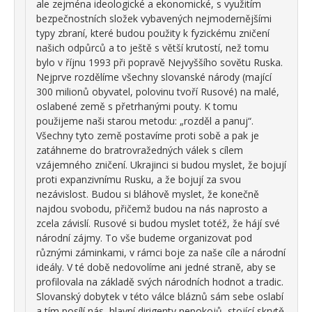
ale zejména ideologické a ekonomické, s využitím
bezpečnostních složek vybavených nejmodernějšími
typy zbraní, které budou použity k fyzickému zničení
našich odpůrců a to ještě s větší krutostí, než tomu
bylo v říjnu 1993 při popravě Nejvyššího sovětu Ruska.
Nejprve rozdělíme všechny slovanské národy (mající
300 milionů obyvatel, polovinu tvoří Rusové) na malé,
oslabené země s přetrhanými pouty. K tomu
použijeme naši starou metodu: „rozděl a panuj“.
Všechny tyto země postavíme proti sobě a pak je
zatáhneme do bratrovražedných válek s cílem
vzájemného zničení. Ukrajinci si budou myslet, že bojují
proti expanzivnímu Rusku, a že bojují za svou
nezávislost. Budou si bláhově myslet, že konečně
najdou svobodu, přičemž budou na nás naprosto a
zcela závislí. Rusové si budou myslet totéž, že hájí své
národní zájmy. To vše budeme organizovat pod
různými záminkami, v rámci boje za naše cíle a národní
ideály. V té době nedovolíme ani jedné straně, aby se
profilovala na základě svých národních hodnot a tradic.
Slovanský dobytek v této válce bláznů sám sebe oslabí
a tím posílí nás, hlavní dirigenty nepokojů, stojící skrytě,