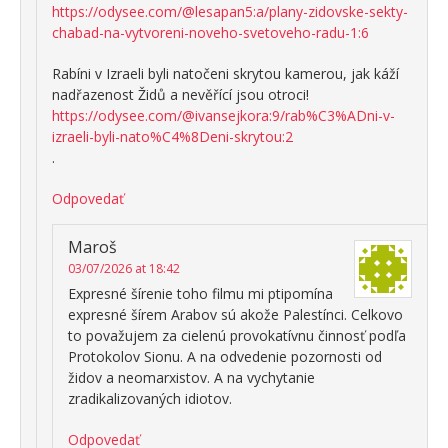
https://odysee.com/@lesapan5:a/plany-zidovske-sekty-
chabad-na-vytvoreni-noveho-svetoveho-radu-1:6
Rabíni v Izraeli byli natočeni skrytou kamerou, jak káží
nadřazenost Židů a nevěřící jsou otroci!
https://odysee.com/@ivansejkora:9/rab%C3%ADni-v-
izraeli-byli-nato%C4%8Deni-skrytou:2
.
Odpovedať
Maroš
03/07/2026 at 18:42
Expresné šírenie toho filmu mi ptipomína
expresné šírem Arabov sú akože Palestínci. Celkovo
to považujem za cielenú provokatívnu činnosť podľa
Protokolov Sionu. A na odvedenie pozornosti od
židov a neomarxistov. A na vychytanie
zradikalizovaných idiotov.
Odpovedať