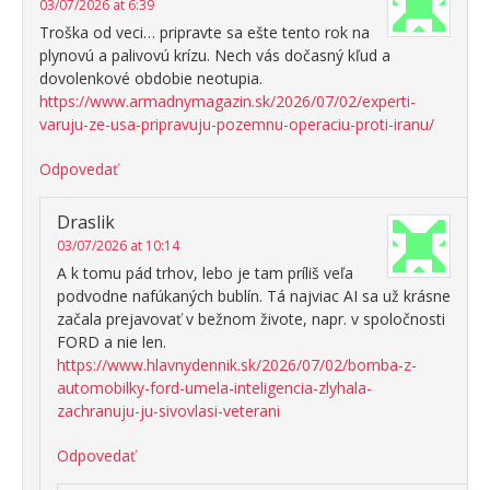
03/07/2026 at 6:39
Troška od veci… pripravte sa ešte tento rok na
plynovú a palivovú krízu. Nech vás dočasný kľud a
dovolenkové obdobie neotupia.
https://www.armadnymagazin.sk/2026/07/02/experti-
varuju-ze-usa-pripravuju-pozemnu-operaciu-proti-iranu/
Odpovedať
Draslik
03/07/2026 at 10:14
A k tomu pád trhov, lebo je tam príliš veľa
podvodne nafúkaných bublín. Tá najviac AI sa už krásne
začala prejavovať v bežnom živote, napr. v spoločnosti
FORD a nie len.
https://www.hlavnydennik.sk/2026/07/02/bomba-z-
automobilky-ford-umela-inteligencia-zlyhala-
zachranuju-ju-sivovlasi-veterani
Odpovedať