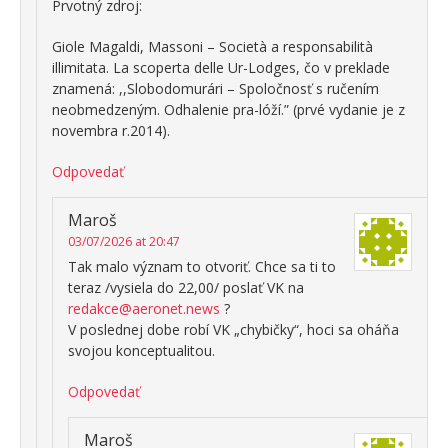
Prvotný zdroj:
Giole Magaldi, Massoni – Società a responsabilità
illimitata. La scoperta delle Ur-Lodges, čo v preklade
znamená: ,,Slobodomurári – Spoločnosť s ručením
neobmedzeným. Odhalenie pra-lóží.” (prvé vydanie je z
novembra r.2014).
Odpovedať
Maroš
03/07/2026 at 20:47
Tak malo význam to otvoriť. Chce sa ti to
teraz /vysiela do 22,00/ poslať VK na
redakce@aeronet.news
?
V poslednej dobe robí VK „chybičky“, hoci sa oháňa
svojou konceptualitou.
Odpovedať
Maroš