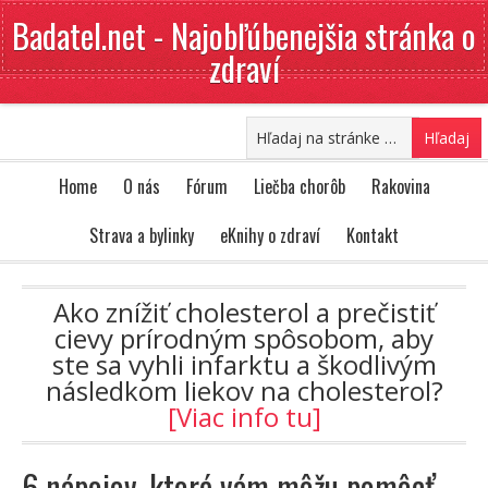
Badatel.net - Najobľúbenejšia stránka o
zdraví
Home
O nás
Fórum
Liečba chorôb
Rakovina
Strava a bylinky
eKnihy o zdraví
Kontakt
Ako znížiť cholesterol a prečistiť
cievy prírodným spôsobom, aby
ste sa vyhli infarktu a škodlivým
následkom liekov na cholesterol?
[Viac info tu]
6 nápojov, ktoré vám môžu pomôcť