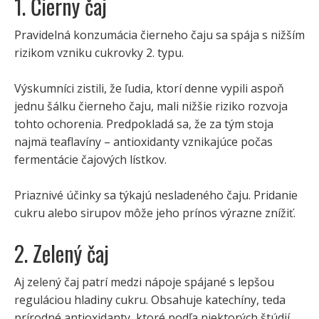
1. Čierny čaj
Pravidelná konzumácia čierneho čaju sa spája s nižším
rizikom vzniku cukrovky 2. typu.
Výskumníci zistili, že ľudia, ktorí denne vypili aspoň
jednu šálku čierneho čaju, mali nižšie riziko rozvoja
tohto ochorenia. Predpokladá sa, že za tým stoja
najmä teaflavíny – antioxidanty vznikajúce počas
fermentácie čajových lístkov.
Priaznivé účinky sa týkajú nesladeného čaju. Pridanie
cukru alebo sirupov môže jeho prínos výrazne znížiť.
2. Zelený čaj
Aj zelený čaj patrí medzi nápoje spájané s lepšou
reguláciou hladiny cukru. Obsahuje katechíny, teda
prírodné antioxidanty, ktoré podľa niektorých štúdií