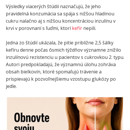
Výsledky viacerých štúdií naznačujú, že jeho
pravidelná konzumácia sa spája s nižšou hladinou
cukru nalačno aj s nižšou koncentráciou inzulínu v
krvi v porovnaní s ľuďmi, ktorí
kefír
nepili.
Jedna zo štúdií ukázala, že pitie približne 2,5 šálky
kefíru denne počas ôsmich týždňov významne znížilo
inzulínovú rezistenciu u pacientov s cukrovkou 2. typu.
Autori predpokladajú, že významnú úlohu zohráva
obsah bielkovín, ktoré spomaľujú trávenie a
prispievajú k pozvoľnejšiemu vzostupu glukózy po
jedle.