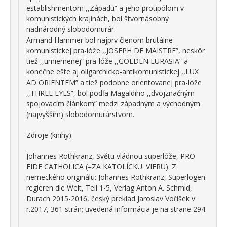
establishmentom ,,Západu” a jeho protipólom v
komunistických krajinách, bol štvornásobný
nadnárodný slobodomurár.
Armand Hammer bol najprv členom brutálne
komunistickej pra-lóže ,,JOSEPH DE MAISTRE”, neskôr
tiež ,,umiernenej” pra-lóže ,,GOLDEN EURASIA” a
konečne ešte aj oligarchicko-antikomunistickej ,,LUX
AD ORIENTEM” a tiež podobne orientovanej pra-lóže
,,THREE EYES”, bol podľa Magaldiho ,,dvojznačným
spojovacím článkom” medzi západným a východným
(najvyšším) slobodomurárstvom.
Zdroje (knihy):
Johannes Rothkranz, Světu vládnou superlóže, PRO
FIDE CATHOLICA (=ZA KATOLÍCKU. VIERU). Z
nemeckého originálu: Johannes Rothkranz, Superlogen
regieren die Welt, Teil 1-5, Verlag Anton A. Schmid,
Durach 2015-2016, český preklad Jaroslav Voříšek v
r.2017, 361 strán; uvedená informácia je na strane 294.