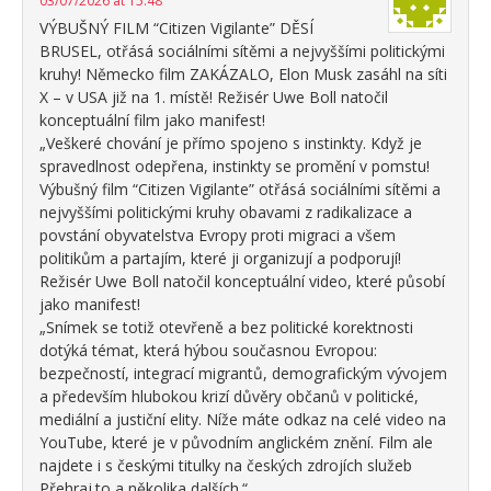
03/07/2026 at 15:48
VÝBUŠNÝ FILM “Citizen Vigilante” DĚSÍ
BRUSEL, otřásá sociálními sítěmi a nejvyššími politickými
kruhy! Německo film ZAKÁZALO, Elon Musk zasáhl na síti
X – v USA již na 1. místě! Režisér Uwe Boll natočil
konceptuální film jako manifest!
„Veškeré chování je přímo spojeno s instinkty. Když je
spravedlnost odepřena, instinkty se promění v pomstu!
Výbušný film “Citizen Vigilante” otřásá sociálními sítěmi a
nejvyššími politickými kruhy obavami z radikalizace a
povstání obyvatelstva Evropy proti migraci a všem
politikům a partajím, které ji organizují a podporují!
Režisér Uwe Boll natočil konceptuální video, které působí
jako manifest!
„Snímek se totiž otevřeně a bez politické korektnosti
dotýká témat, která hýbou současnou Evropou:
bezpečností, integrací migrantů, demografickým vývojem
a především hlubokou krizí důvěry občanů v politické,
mediální a justiční elity. Níže máte odkaz na celé video na
YouTube, které je v původním anglickém znění. Film ale
najdete i s českými titulky na českých zdrojích služeb
Přehraj.to a několika dalších.“