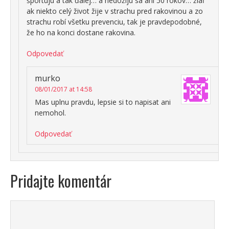
športujú a tak ďalej… a nedožijú sa ani 50 rokov… žiaľ
ak niekto celý život žije v strachu pred rakovinou a zo
strachu robí všetku prevenciu, tak je pravdepodobné,
že ho na konci dostane rakovina.
Odpovedať
murko
08/01/2017 at 14:58
Mas uplnu pravdu, lepsie si to napisat ani
nemohol.
Odpovedať
Pridajte komentár