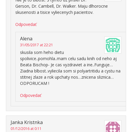
Gerson, Dr. Cambell, Dr. Walker. Maju dlhorocne
skusenosti a tisice vyliecenych pacientov.
Odpovedať
Alena
31/05/2017 at 22:21
skusila som heho dietu
spolivice..pomohla..mam celu sadu knih od neho aj
Beata Bischop- Je cas vyzdraviet a ine..Funguje…
Ziadna blbost..vyliecila som si polyartritidu a cystu na
stitnej zlaze a rok upchaty nos…znicena sliznica…
ODPORUCAM !
Odpovedať
Janka Kristnka
01/12/2016 at 0:11