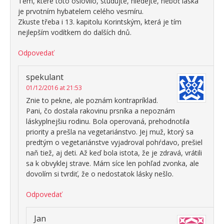
Těm, které toto oslovilo, studujte, hledejte, neboť láska
je prvotním hybatelem celého vesmíru.
Zkuste třeba i 13. kapitolu Korintským, která je tím
nejlepším vodítkem do dalších dnů.
Odpovedať
spekulant
01/12/2016 at 21:53
Znie to pekne, ale poznám kontrapríklad.
Pani, čo dostala rakovinu prsníka a nepoznám
láskyplnejšiu rodinu. Bola operovaná, prehodnotila
priority a prešla na vegetariánstvo. Jej muž, ktorý sa
predtým o vegetariánstve vyjadroval pohŕdavo, prešiel
naň tiež, aj deti. Až keď bola istota, že je zdravá, vrátili
sa k obvyklej strave. Mám síce len pohľad zvonka, ale
dovolím si tvrdiť, že o nedostatok lásky nešlo.
Odpovedať
Jan