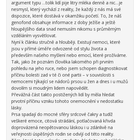
argument typu …tolik lidí pije litry mléka denně a nic…je
nesmysl, který vychází z reality, že každý z nás má své
dispozice, které dostává v okamžiku početí. To, že náš
genofond obsahuje informace z doby Ježíše a ještě
hloupějšího data snad nemusím nikomu s průměrným
vzděláním vysvětlovat.
Nyní k článku stručně a hlouběji. Existují nemoci, které
jsou v přímé úměře odvozené od stylu života a
především našeho myšlení nebo emocí, které prožíváme.
Tak, jako že poznám člověka lakomého při prvním
pohledu na jeho ruce, nebo jsem schopen diagnostikovat
příčinu bolesti zad v té či oné partii – v souvislosti s
nemocemi týkající se nádorů prsou u žen a dnes i u mužů
dovolím si moudrým lidem napovědět.
Převážná část takto postižených lidí by měla hledat
prvotní příčinu vzniku tohoto onemocnění v nedostatku
lásky.
Prsa spadají do mocné sféry srdcové čakry a tudíž
veškeré emoce, citová strádání, potlačovaná křivda
doprovázená neopětovanou láskou i u zdánlivě na
veřejnosti úspěšných rodin se odvíjí od této reality.