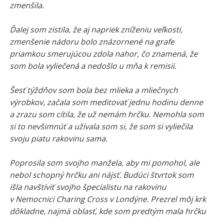
zmenšila.
Ďalej som zistila, že aj napriek zníženiu veľkosti,
zmenšenie nádoru bolo znázornené na grafe
priamkou smerujúcou zdola nahor, čo znamená, že
som bola vyliečená a nedošlo u mňa k remisii.
Šesť týždňov som bola bez mlieka a mliečnych
výrobkov, začala som meditovať jednu hodinu denne
a zrazu som cítila, že už nemám hrčku. Nemohla som
si to nevšimnúť a užívala som si, že som si vyliečila
svoju piatu rakovinu sama.
Poprosila som svojho manžela, aby mi pomohol, ale
nebol schopný hrčku ani nájsť. Budúci štvrtok som
išla navštíviť svojho špecialistu na rakovinu
v Nemocnici Charing Cross v Londýne. Prezrel môj krk
dôkladne, najmä oblasť, kde som predtým mala hrčku