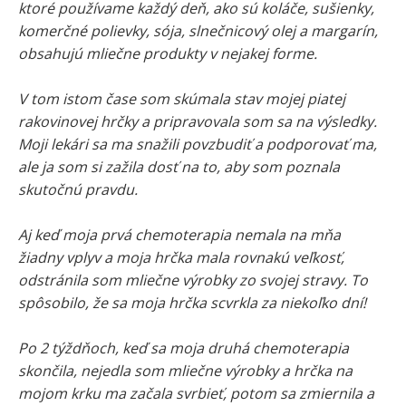
ktoré používame každý deň, ako sú koláče, sušienky,
komerčné polievky, sója, slnečnicový olej a margarín,
obsahujú mliečne produkty v nejakej forme.
V tom istom čase som skúmala stav mojej piatej
rakovinovej hrčky a pripravovala som sa na výsledky.
Moji lekári sa ma snažili povzbudiť a podporovať ma,
ale ja som si zažila dosť na to, aby som poznala
skutočnú pravdu.
Aj keď moja prvá chemoterapia nemala na mňa
žiadny vplyv a moja hrčka mala rovnakú veľkosť,
odstránila som mliečne výrobky zo svojej stravy. To
spôsobilo, že sa moja hrčka scvrkla za niekoľko dní!
Po 2 týždňoch, keď sa moja druhá chemoterapia
skončila, nejedla som mliečne výrobky a hrčka na
mojom krku ma začala svrbieť, potom sa zmiernila a