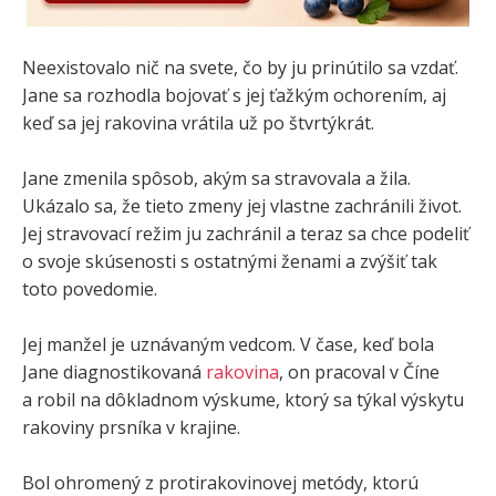
Neexistovalo nič na svete, čo by ju prinútilo sa vzdať.
Jane sa rozhodla bojovať s jej ťažkým ochorením, aj
keď sa jej rakovina vrátila už po štvrtýkrát.
Jane zmenila spôsob, akým sa stravovala a žila.
Ukázalo sa, že tieto zmeny jej vlastne zachránili život.
Jej stravovací režim ju zachránil a teraz sa chce podeliť
o svoje skúsenosti s ostatnými ženami a zvýšiť tak
toto povedomie.
Jej manžel je uznávaným vedcom. V čase, keď bola
Jane diagnostikovaná
rakovina
, on pracoval v Číne
a robil na dôkladnom výskume, ktorý sa týkal výskytu
rakoviny prsníka v krajine.
Bol ohromený z protirakovinovej metódy, ktorú