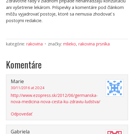
Zdravotné rady v žiadnom prípade nenahrádzajú konzultáciu
ani vyšetrenie lekárom. Príspevky a komentáre pod článkom
môžu vyjadrovať postoje, ktoré sa nemusia zhodovať s
postojmi redakcie.
kategórie:
rakovina
značky:
mlieko
,
rakovina prsníka
Komentáre
Marie
30/11/2016 at 20:24
http://www.ezopress.sk/2012/06/germanska-
nova-medicina-nova-cesta-ku-zdraviu-ludstva/
Odpovedať
Gabriela