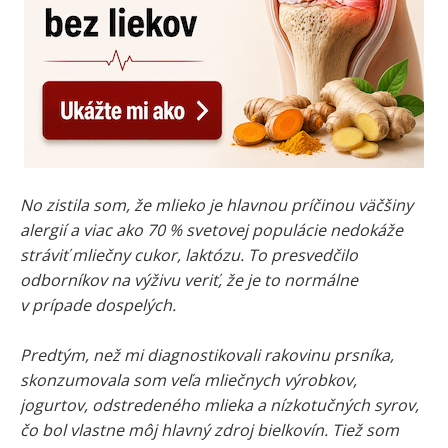
No zistila som, že mlieko je hlavnou príčinou väčšiny
alergií a viac ako 70 % svetovej populácie nedokáže
stráviť mliečny cukor, laktózu. To presvedčilo
odborníkov na výživu veriť, že je to normálne
v prípade dospelých.
Predtým, než mi diagnostikovali rakovinu prsníka,
skonzumovala som veľa mliečnych výrobkov,
jogurtov, odstredeného mlieka a nízkotučných syrov,
čo bol vlastne môj hlavný zdroj bielkovín. Tiež som