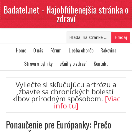
Badatel.net - Najobľúbenejšia stránka o
zdraví
Home
O nás
Fórum
Liečba chorôb
Rakovina
Strava a bylinky
eKnihy o zdraví
Kontakt
Vyliečte si skľučujúcu artrózu a
zbavte sa chronických bolestí
kĺbov prírodným spôsobom!
[Viac
info tu]
Ponaučenie pre Európanky: Prečo