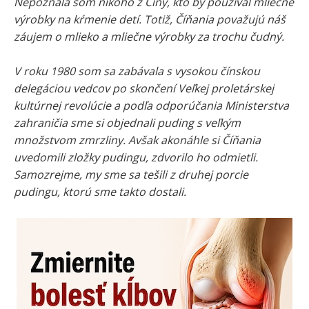
Nepoznala som nikoho z Číny, kto by používal mliečne
výrobky na kŕmenie detí. Totiž, Číňania považujú náš
záujem o mlieko a mliečne výrobky za trochu čudný.
V roku 1980 som sa zabávala s vysokou čínskou
delegáciou vedcov po skončení Veľkej proletárskej
kultúrnej revolúcie a podľa odporúčania Ministerstva
zahraničia sme si objednali puding s veľkým
množstvom zmrzliny. Avšak akonáhle si Číňania
uvedomili zložky pudingu, zdvorilo ho odmietli.
Samozrejme, my sme sa tešili z druhej porcie
pudingu, ktorú sme takto dostali.