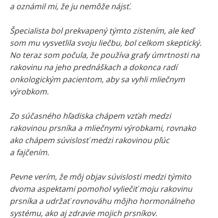
a oznámil mi, že ju nemôže nájsť.
Špecialista bol prekvapený týmto zistením, ale keď
som mu vysvetlila svoju liečbu, bol celkom skeptický.
No teraz som počula, že používa grafy úmrtnosti na
rakovinu na jeho prednáškach a dokonca radí
onkologickým pacientom, aby sa vyhli mliečnym
výrobkom.
Zo súčasného hľadiska chápem vzťah medzi
rakovinou prsníka a mliečnymi výrobkami, rovnako
ako chápem súvislosť medzi rakovinou pľúc
a fajčením.
Pevne verím, že môj objav súvislosti medzi týmito
dvoma aspektami pomohol vyliečiť moju rakovinu
prsníka a udržať rovnováhu môjho hormonálneho
systému, ako aj zdravie mojich prsníkov.