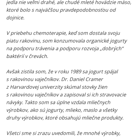
jedla nie veľmi drahé, ale chudé mleté hovädzie mäso,
ktoré bolo s najväčšou pravdepodobnosťou od
dojnice.
V priebehu chemoterapie, keď som dostala svoju
piatu rakovinu, som konzumovala organické jogurty
na podporu trávenia a podporu rozvoja „dobrých“
baktérií v črevách.
Avšak zistila som, že v roku 1989 sa jogurt spájal
s rakovinou vaječníkov. Dr. Daniel Cramer
z Harvardovej univerzity skúmal stovky žien
s rakovinou vaječníkov a zapisoval si ich stravovacie
návyky. Takto som sa úplne vzdala mliečnych
výrobkov, ako sú jogurty, mlieko, maslo a všetky
druhy výrobkov, ktoré obsahujú mliečne produkty.
Všetci sme si zrazu uvedomili, že mnohé výrobky,