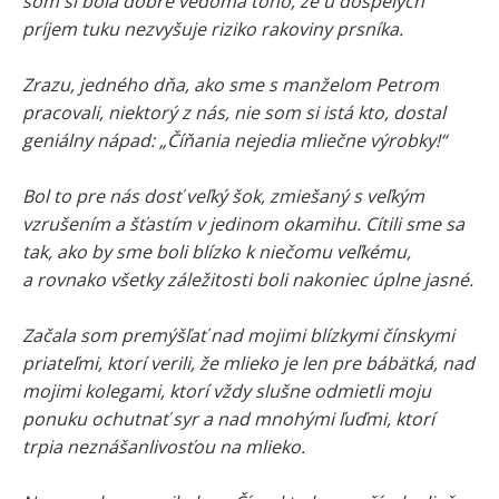
som si bola dobre vedomá toho, že u dospelých
príjem tuku nezvyšuje riziko rakoviny prsníka.
Zrazu, jedného dňa, ako sme s manželom Petrom
pracovali, niektorý z nás, nie som si istá kto, dostal
geniálny nápad: „Číňania nejedia mliečne výrobky!“
Bol to pre nás dosť veľký šok, zmiešaný s veľkým
vzrušením a šťastím v jedinom okamihu. Cítili sme sa
tak, ako by sme boli blízko k niečomu veľkému,
a rovnako všetky záležitosti boli nakoniec úplne jasné.
Začala som premýšľať nad mojimi blízkymi čínskymi
priateľmi, ktorí verili, že mlieko je len pre bábätká, nad
mojimi kolegami, ktorí vždy slušne odmietli moju
ponuku ochutnať syr a nad mnohými ľuďmi, ktorí
trpia neznášanlivosťou na mlieko.