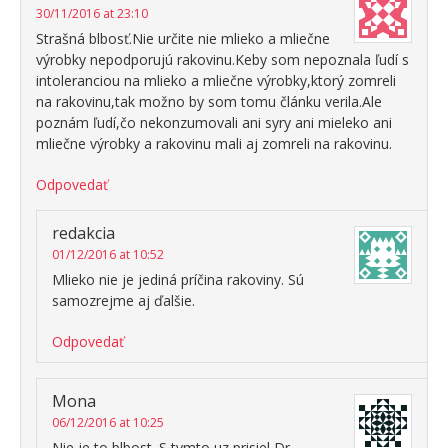
30/11/2016 at 23:10
Strašná blbosť.Nie určite nie mlieko a mliečne
výrobky nepodporujú rakovinu.Keby som nepoznala ľudí s
intoleranciou na mlieko a mliečne výrobky,ktorý zomreli
na rakovinu,tak možno by som tomu článku verila.Ale
poznám ľudí,čo nekonzumovali ani syry ani mieleko ani
mliečne výrobky a rakovinu mali aj zomreli na rakovinu.
Odpovedať
redakcia
01/12/2016 at 10:52
Mlieko nie je jediná príčina rakoviny. Sú
samozrejme aj ďalšie.
Odpovedať
Mona
06/12/2016 at 10:25
Nie je to blbost. S tymto uz prisiel Dr.