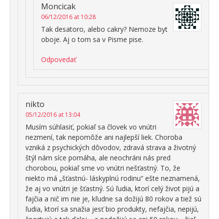
Moncicak
06/12/2016 at 10:28
Tak desatoro, alebo cakry? Nemoze byt
oboje. Aj o tom sa v Pisme pise.
Odpovedať
nikto
05/12/2016 at 13:04
Musím súhlasiť, pokiaľ sa človek vo vnútri
nezmení, tak nepomôže ani najlepší liek. Choroba
vzniká z psychických dôvodov, zdravá strava a životný
štýl nám síce pomáha, ale neochráni nás pred
chorobou, pokiaľ sme vo vnútri nešťastný. To, že
niekto má „šťastnú- láskyplnú rodinu“ ešte neznamená,
že aj vo vnútri je šťastný. Sú ľudia, ktorí celý život pijú a
fajčia a nič im nie je, kľudne sa dožijú 80 rokov a tiež sú
ľudia, ktorí sa snažia jesť bio produkty, nefajčia, nepijú,