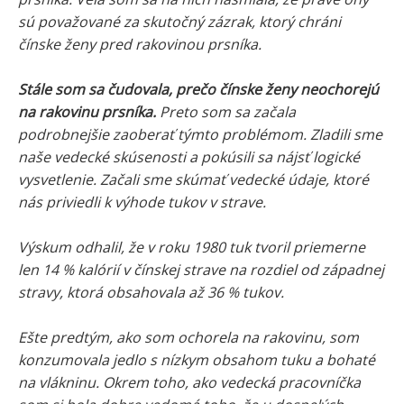
sú považované za skutočný zázrak, ktorý chráni
čínske ženy pred rakovinou prsníka.
Stále som sa čudovala, prečo čínske ženy neochorejú
na rakovinu prsníka.
Preto som sa začala
podrobnejšie zaoberať týmto problémom. Zladili sme
naše vedecké skúsenosti a pokúsili sa nájsť logické
vysvetlenie. Začali sme skúmať vedecké údaje, ktoré
nás priviedli k výhode tukov v strave.
Výskum odhalil, že v roku 1980 tuk tvoril priemerne
len 14 % kalórií v čínskej strave na rozdiel od západnej
stravy, ktorá obsahovala až 36 % tukov.
Ešte predtým, ako som ochorela na rakovinu, som
konzumovala jedlo s nízkym obsahom tuku a bohaté
na vlákninu. Okrem toho, ako vedecká pracovníčka