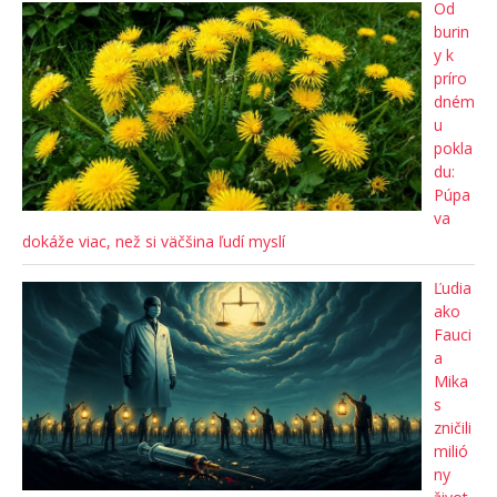
Od
burin
y k
príro
dném
u
pokla
du:
Púpa
va
dokáže viac, než si väčšina ľudí myslí
Ľudia
ako
Fauci
a
Mika
s
zničili
milió
ny