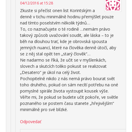
04/12/2016 at 15:28
Zkuste si přečíst onen list Korintským a
denně v tichu minimálně hodinu přemýšlet pouze
nad tímto poselstvím několik týdnů…
To, co naznačujete o té rodině …nemám právo
takový způsob uvažování soudit, ale láska – to je
běh na dlouhou trať, kde je obrovská spousta
jemných nuancí, které na člověka denně útočí, aby
se z něj stal opět ten „starý člověk“…
Ne nadarmo se říká, že učit se v myšlenkách,
slovech a skutcích toliko pokusit se realizovat
„Desatero“ je úkol na celý život.
Pochopitelně nikdo z nás nemá právo bourat svět
toho druhého, pokud on sám necítí potřebu na oné
pomyslné spirále života vystoupit kousek výše.
Věřte mi, že pokud se budete učit pokoře, ve světle
poznaného se postem času stanete „hřejivějším“
minimálně pro své blízké.
Odpovedať