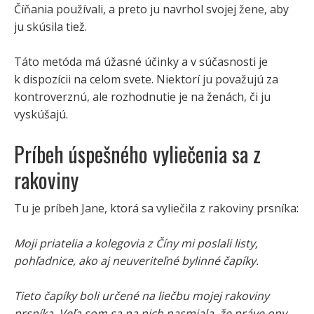
Číňania používali, a preto ju navrhol svojej žene, aby
ju skúsila tiež.
Táto metóda má úžasné účinky a v súčasnosti je
k dispozícii na celom svete. Niektorí ju považujú za
kontroverznú, ale rozhodnutie je na ženách, či ju
vyskúšajú.
Príbeh úspešného vyliečenia sa z
rakoviny
Tu je príbeh Jane, ktorá sa vyliečila z rakoviny prsníka:
Moji priatelia a kolegovia z Číny mi poslali listy,
pohľadnice, ako aj neuveriteľné bylinné čapíky.
Tieto čapíky boli určené na liečbu mojej rakoviny
prsníka. Veľa som sa na nich nasmiala, že práve ony