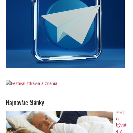
Najnovšie články
Preč
o
bývat
e v