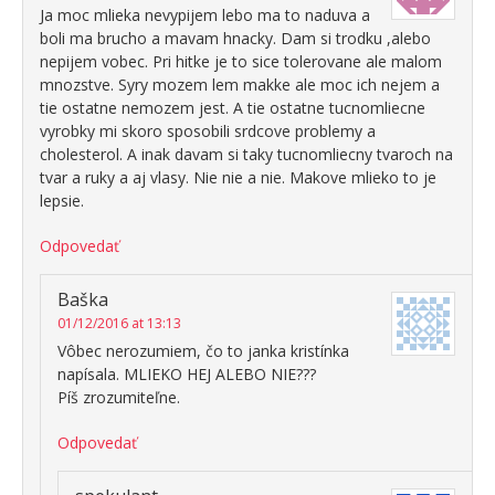
Ja moc mlieka nevypijem lebo ma to naduva a
boli ma brucho a mavam hnacky. Dam si trodku ,alebo
nepijem vobec. Pri hitke je to sice tolerovane ale malom
mnozstve. Syry mozem lem makke ale moc ich nejem a
tie ostatne nemozem jest. A tie ostatne tucnomliecne
vyrobky mi skoro sposobili srdcove problemy a
cholesterol. A inak davam si taky tucnomliecny tvaroch na
tvar a ruky a aj vlasy. Nie nie a nie. Makove mlieko to je
lepsie.
Odpovedať
Baška
01/12/2016 at 13:13
Vôbec nerozumiem, čo to janka kristínka
napísala. MLIEKO HEJ ALEBO NIE???
Píš zrozumiteľne.
Odpovedať