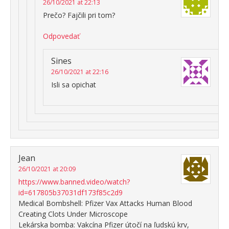
26/10/2021 at 22:13
Prečo? Fajčili pri tom?
Odpovedať
Sines
26/10/2021 at 22:16
Isli sa opichat
Jean
26/10/2021 at 20:09
https://www.banned.video/watch?
id=617805b37031df173f85c2d9
Medical Bombshell: Pfizer Vax Attacks Human Blood
Creating Clots Under Microscope
Lekárska bomba: Vakcína Pfizer útočí na ľudskú krv,