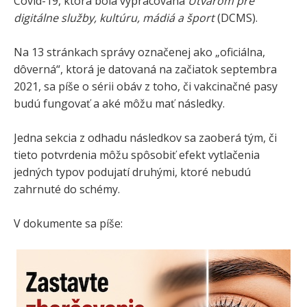
Covid-19, ktorá bola vypracovaná
Útvarom pre
digitálne služby, kultúru, mádiá a šport
(DCMS).
Na 13 stránkach správy označenej ako „oficiálna,
dôverná“, ktorá je datovaná na začiatok septembra
2021, sa píše o sérii obáv z toho, či vakcinačné pasy
budú fungovať a aké môžu mať následky.
Jedna sekcia z odhadu následkov sa zaoberá tým, či
tieto potvrdenia môžu spôsobiť efekt vytlačenia
jedných typov podujatí druhými, ktoré nebudú
zahrnuté do schémy.
V dokumente sa píše: