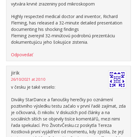
vytvára krvné zrazeniny pod mikroskopom
Highly respected medical doctor and inventor, Richard
Fleming, has released a 32-minute detailed presentation
documenting his shocking findings
Fleming zverejnil 32-minútovú podrobnú prezentáciu
dokumentujúcu jeho šokujúce zistenia.
Odpovedať
jirik
26/10/2021 at 20:10
v česku je také veselo:
Diváky StarDance a fanoušky herečky po oznámení
pozitivního výsledku testu začalo v první řadě zajímat, zda
je očkovaná, či nikoliv. V diskuzích pod články a na
sociálních sítích se objevily tisíce komentářů, mezi nimi
řada spekulací. Pro ŽivotvČesku.cz poskytla Tereza
Kostková první vyjádření od momentu, kdy zjistila, že její