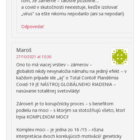
tom, že zámerne – falošne pozitívne…
a covid v skutočnosti neexistuje, keďže izolovať
„vírus“ sa ešte nikomu nepodarilo (ani sa nepodarí)
Odpovedať
Maroš
27/10/2021 at 10:36
Ono to má viacej vrstiev – zámerov –
globalisti nikdy nevynaložia námahu na jediný efekt – v
každom prípade ide „aj“ o Total Contol! Plandémia
Covid-19 JE NÁSTROJ GLOBÁLNEHO RIADENIA –
nasúvanie totalitnej svetovlády!
Zároveň je to korupčnícky proces – s benefitom
podielu na moci – s ktorým sa stotožňujú všetci, ktorí
trpia KOMPLEXOM MOCI!
Komplex moci – je jedna zo 16 /15 – rôzna
interpretácia dvoch korelujúcich motivácií/ geneticky