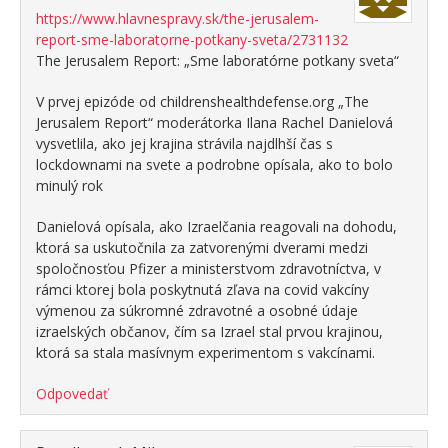
https://www.hlavnespravy.sk/the-jerusalem-
report-sme-laboratorne-potkany-sveta/2731132
The Jerusalem Report: „Sme laboratórne potkany sveta“
V prvej epizóde od childrenshealthdefense.org „The
Jerusalem Report“ moderátorka Ilana Rachel Danielová
vysvetlila, ako jej krajina strávila najdlhší čas s
lockdownami na svete a podrobne opísala, ako to bolo
minulý rok
Danielová opísala, ako Izraelčania reagovali na dohodu,
ktorá sa uskutočnila za zatvorenými dverami medzi
spoločnosťou Pfizer a ministerstvom zdravotníctva, v
rámci ktorej bola poskytnutá zľava na covid vakcíny
výmenou za súkromné ​​zdravotné a osobné údaje
izraelských občanov, čím sa Izrael stal prvou krajinou,
ktorá sa stala masívnym experimentom s vakcínami.
Odpovedať