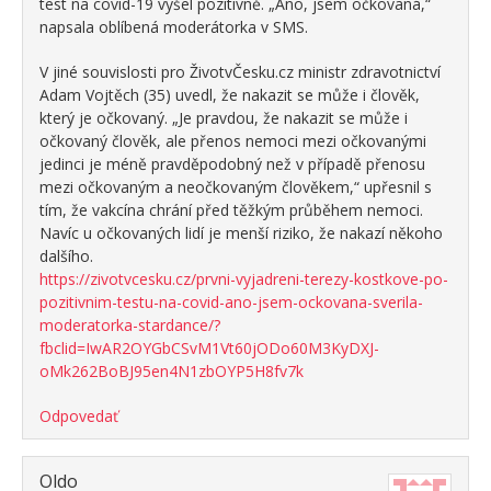
test na covid-19 vyšel pozitivně. „Ano, jsem očkovaná,“
napsala oblíbená moderátorka v SMS.
V jiné souvislosti pro ŽivotvČesku.cz ministr zdravotnictví
Adam Vojtěch (35) uvedl, že nakazit se může i člověk,
který je očkovaný. „Je pravdou, že nakazit se může i
očkovaný člověk, ale přenos nemoci mezi očkovanými
jedinci je méně pravděpodobný než v případě přenosu
mezi očkovaným a neočkovaným člověkem,“ upřesnil s
tím, že vakcína chrání před těžkým průběhem nemoci.
Navíc u očkovaných lidí je menší riziko, že nakazí někoho
dalšího.
https://zivotvcesku.cz/prvni-vyjadreni-terezy-kostkove-po-
pozitivnim-testu-na-covid-ano-jsem-ockovana-sverila-
moderatorka-stardance/?
fbclid=IwAR2OYGbCSvM1Vt60jODo60M3KyDXJ-
oMk262BoBJ95en4N1zbOYP5H8fv7k
Odpovedať
Oldo