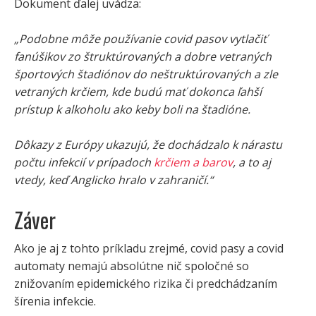
Dokument ďalej uvádza:
„Podobne môže používanie covid pasov vytlačiť
fanúšikov zo štruktúrovaných a dobre vetraných
športových štadiónov do neštruktúrovaných a zle
vetraných krčiem, kde budú mať dokonca ľahší
prístup k alkoholu ako keby boli na štadióne.
Dôkazy z Európy ukazujú, že dochádzalo k nárastu
počtu infekcií v prípadoch
krčiem a barov
, a to aj
vtedy, keď Anglicko hralo v zahraničí.“
Záver
Ako je aj z tohto príkladu zrejmé, covid pasy a covid
automaty nemajú absolútne nič spoločné so
znižovaním epidemického rizika či predchádzaním
šírenia infekcie.