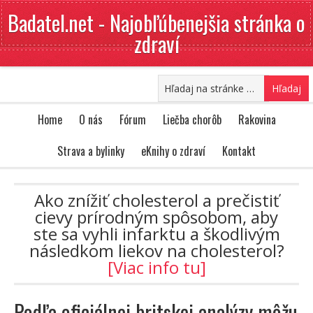
Badatel.net - Najobľúbenejšia stránka o
zdraví
Home
O nás
Fórum
Liečba chorôb
Rakovina
Strava a bylinky
eKnihy o zdraví
Kontakt
Ako znížiť cholesterol a prečistiť
cievy prírodným spôsobom, aby
ste sa vyhli infarktu a škodlivým
následkom liekov na cholesterol?
[Viac info tu]
Podľa oficiálnej britskej analýzy môžu