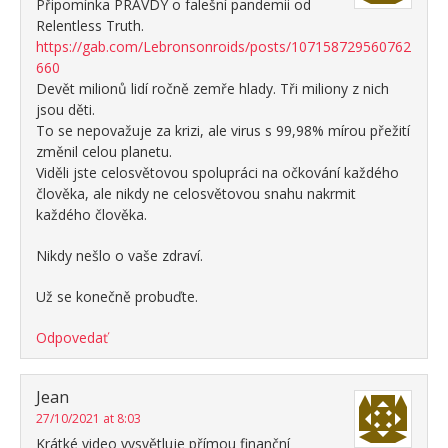
Připomínka PRAVDY o falešní pandemii od
Relentless Truth.
https://gab.com/Lebronsonroids/posts/107158729560762
660
Devět milionů lidí ročně zemře hlady. Tři miliony z nich
jsou děti.
To se nepovažuje za krizi, ale virus s 99,98% mírou přežití
změnil celou planetu.
Viděli jste celosvětovou spolupráci na očkování každého
člověka, ale nikdy ne celosvětovou snahu nakrmit
každého člověka.
Nikdy nešlo o vaše zdraví.
Už se konečně probuďte.
Odpovedať
Jean
27/10/2021 at 8:03
Krátké video vysvětluje přímou finanční