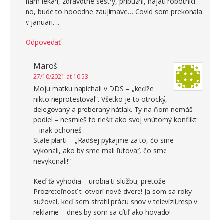
nam lekari, zdravotne sestry, pribuzni, najati robotnici…
no, bude to hooodne zaujimave… Covid som prekonala
v januari….
Odpovedať
Maroš
27/10/2021 at 10:53
Moju matku napichali v DDS – „keďže
nikto neprotestoval“. Všetko je to otrocký,
delegovaný a preberaný nátlak. Ty na ňom nemáš
podiel – nesmieš to riešiť ako svoj vnútorný konflikt
– inak ochorieš.
Stále plartí – „Radšej pykajme za to, čo sme
vykonali, ako by sme mali ľutovať, čo sme
nevykonali!“
Keď ťa vyhodia – urobia ti službu, pretože
Prozreteľnosť ti otvorí nové dvere! Ja som sa roky
sužoval, keď som stratil prácu snov v televízii,resp v
reklame – dnes by som sa cítiľ ako hovädo!