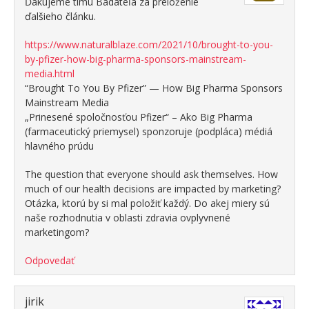
Ďakujeme tímu Bádateľa za preloženie
ďalšieho článku.
https://www.naturalblaze.com/2021/10/brought-to-you-
by-pfizer-how-big-pharma-sponsors-mainstream-
media.html
“Brought To You By Pfizer” — How Big Pharma Sponsors
Mainstream Media
„Prinesené spoločnosťou Pfizer“ – Ako Big Pharma
(farmaceutický priemysel) sponzoruje (podpláca) médiá
hlavného prúdu
The question that everyone should ask themselves. How
much of our health decisions are impacted by marketing?
Otázka, ktorú by si mal položiť každý. Do akej miery sú
naše rozhodnutia v oblasti zdravia ovplyvnené
marketingom?
Odpovedať
jirik