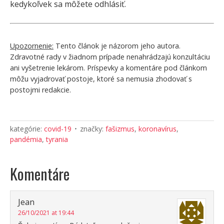
kedykoľvek sa môžete odhlásiť.
Upozornenie:
Tento článok je názorom jeho autora.
Zdravotné rady v žiadnom prípade nenahrádzajú konzultáciu
ani vyšetrenie lekárom. Príspevky a komentáre pod článkom
môžu vyjadrovať postoje, ktoré sa nemusia zhodovať s
postojmi redakcie.
kategórie:
covid-19
značky:
fašizmus
,
koronavírus
,
pandémia
,
tyrania
Komentáre
Jean
26/10/2021 at 19:44