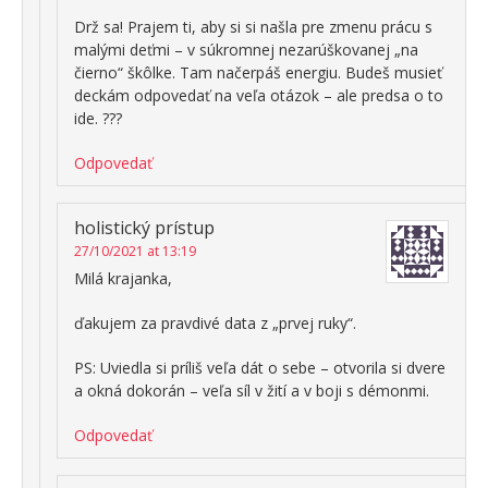
Drž sa! Prajem ti, aby si si našla pre zmenu prácu s
malými deťmi – v súkromnej nezarúškovanej „na
čierno“ škôlke. Tam načerpáš energiu. Budeš musieť
deckám odpovedať na veľa otázok – ale predsa o to
ide. ???
Odpovedať
holistický prístup
27/10/2021 at 13:19
Milá krajanka,
ďakujem za pravdivé data z „prvej ruky“.
PS: Uviedla si príliš veľa dát o sebe – otvorila si dvere
a okná dokorán – veľa síl v žití a v boji s démonmi.
Odpovedať