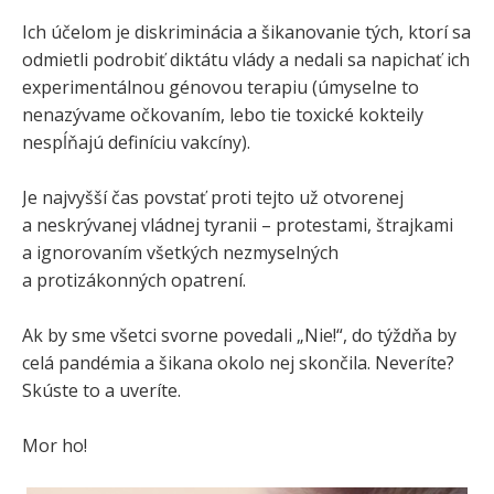
Ich účelom je diskriminácia a šikanovanie tých, ktorí sa
odmietli podrobiť diktátu vlády a nedali sa napichať ich
experimentálnou génovou terapiu (úmyselne to
nenazývame očkovaním, lebo tie toxické kokteily
nespĺňajú definíciu vakcíny).
Je najvyšší čas povstať proti tejto už otvorenej
a neskrývanej vládnej tyranii – protestami, štrajkami
a ignorovaním všetkých nezmyselných
a protizákonných opatrení.
Ak by sme všetci svorne povedali „Nie!“, do týždňa by
celá pandémia a šikana okolo nej skončila. Neveríte?
Skúste to a uveríte.
Mor ho!