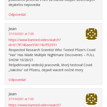
dejateľov nepovedia
Odpovedať
Jean
27/10/2021 at 7:00
https://www.banned.video/watch?
id=617874baee556118cff32551
Respected Research Scientist Who Tested Pfizer’s Covid
“Vax” Has Made Multiple Nightmare Discoveries – FULL
SHOW 10/26/21
Rešpektovaný vedecký pracovník, ktorý testoval Covid
„Vakcínu“ od Pfizeru, objavil viaceré nočné mory
Odpovedať
Jean
27/10/2021 at 7:03
https://www.banned.video/watch?