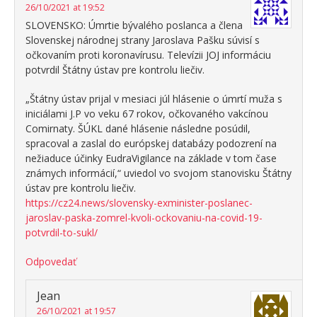
26/10/2021 at 19:52
SLOVENSKO: Úmrtie bývalého poslanca a člena
Slovenskej národnej strany Jaroslava Pašku súvisí s
očkovaním proti koronavírusu. Televízii JOJ informáciu
potvrdil Štátny ústav pre kontrolu liečiv.
„Štátny ústav prijal v mesiaci júl hlásenie o úmrtí muža s
iniciálami J.P vo veku 67 rokov, očkovaného vakcínou
Comirnaty. ŠÚKL dané hlásenie následne posúdil,
spracoval a zaslal do európskej databázy podozrení na
nežiaduce účinky EudraVigilance na základe v tom čase
známych informácií,“ uviedol vo svojom stanovisku Štátny
ústav pre kontrolu liečiv.
https://cz24.news/slovensky-exminister-poslanec-
jaroslav-paska-zomrel-kvoli-ockovaniu-na-covid-19-
potvrdil-to-sukl/
Odpovedať
Jean
26/10/2021 at 19:57