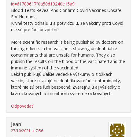
id=61789617f0a50d19240e15a9
Blood Tests Reveal And Confirm Covid Vaccines Unsafe
For Humans
Krvné testy odhaľujú a potvrdzujú, že vakcíny proti Covid
nie sú pre ľudí bezpečné
More scientific research is being published by doctors on
the ingredients in the vaccines, showing unidentifiable
contaminants that are unsafe for humans. They also
publish the results on the blood of the vaccinated and the
immune system of the vaccinated.
Lekári publikujú ďalšie vedecké výskumy o zložkách
vakcín, ktoré ukazujú neidentifikovateľné kontaminanty,
ktoré nie sú pre ľudí bezpečné. Zverejňujú aj výsledky o
krvi očkovaných a imunitnom systéme očkovaných.
Odpovedať
Jean
27/10/2021 at 7:56