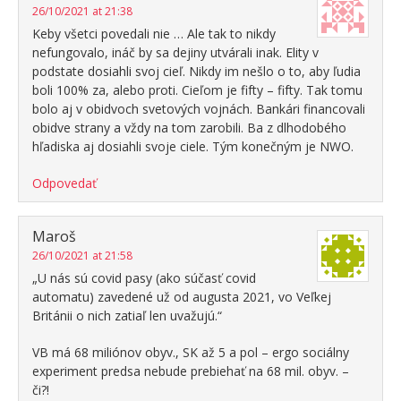
26/10/2021 at 21:38
Keby všetci povedali nie … Ale tak to nikdy
nefungovalo, ináč by sa dejiny utvárali inak. Elity v
podstate dosiahli svoj cieľ. Nikdy im nešlo o to, aby ľudia
boli 100% za, alebo proti. Cieľom je fifty – fifty. Tak tomu
bolo aj v obidvoch svetových vojnách. Bankári financovali
obidve strany a vždy na tom zarobili. Ba z dlhodobého
hľadiska aj dosiahli svoje ciele. Tým konečným je NWO.
Odpovedať
Maroš
26/10/2021 at 21:58
„U nás sú covid pasy (ako súčasť covid
automatu) zavedené už od augusta 2021, vo Veľkej
Británii o nich zatiaľ len uvažujú.“
VB má 68 miliónov obyv., SK až 5 a pol – ergo sociálny
experiment predsa nebude prebiehať na 68 mil. obyv. –
či?!