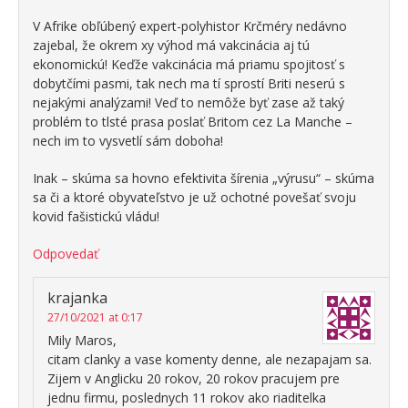
V Afrike obľúbený expert-polyhistor Krčméry nedávno
zajebal, že okrem xy výhod má vakcinácia aj tú
ekonomickú! Keďže vakcinácia má priamu spojitosť s
dobytčími pasmi, tak nech ma tí sprostí Briti neserú s
nejakými analýzami! Veď to nemôže byť zase až taký
problém to tlsté prasa poslať Britom cez La Manche –
nech im to vysvetlí sám doboha!
Inak – skúma sa hovno efektivita šírenia „výrusu“ – skúma
sa či a ktoré obyvateľstvo je už ochotné povešať svoju
kovid fašistickú vládu!
Odpovedať
krajanka
27/10/2021 at 0:17
Mily Maros,
citam clanky a vase komenty denne, ale nezapajam sa.
Zijem v Anglicku 20 rokov, 20 rokov pracujem pre
jednu firmu, poslednych 11 rokov ako riaditelka