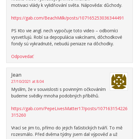
motivaci vlády k vylidňování světa. Nápověda: důchody.
https://gab.com/BeachMilk/posts/107165253036344491
PS Kto vie angl. nech vypočuje toto video – odborníci
vysvetľujú. Robí sa depopulácia vakcínami, dôchodkové
fondy sú vykradnuté, nebudú peniaze na dôchodky.
Odpovedať
Jean
27/10/2021 at 8:04
Myslím, že v souvislosti s povinným očkováním
budeme svědky mnoha podobných příběhů.
https://gab.com/PepeLivesMatter17/posts/107163154226
315260
Vrací se jim to, přímo do jejich fašistických tváří. To mě
rozesmálo. Před dvěma týdny jsem dal výpověď a už