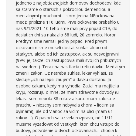
jedneho z najobtiaznejsich domovov dochodcov, kde
sa starame o starsich s pokrocilou demenciou a
mentalnymi poruchami…. som jedina NEockovana
medzi priblizne 110 ludmi. Prve ockovanie prebehlo u
nas 9/1/2021. 10-teho sme mali prvy pripad C19, do
desiatich dni sa nakazilo 68 ludi, 20 zomrelo. Horor.
Predtym sme nemali jediny pripad. Pred prvym
ockovanim sme museli dostat suhlas alebo od
starkych, alebo od ich zastupcov, ak su nesvojpravni
(99% je, takze ich zastupcovia mali svojich pribuznych
na svedomi). Teraz na nas tlacia tretiu davku. Medzitym
zmenili zakon. Uz netreba suhlas, lekar vyhlasi, ze
sleduje „ich najlepsi zaujem“ a davku dostanu. Ja
osobne cakam, kedy ma vyhodia. Zatial ma majitelia
kryju, rozsiruju o mne, ze mam zdravotne dovody (u
lekara som nebola 38 rokov a kartu mam zalostne
prazdnu – niezeby som nebyvala chora – liecim sa
bylinami), ale od Vianoc sa vidim na ulici (mam 61
rokov….). O pasoch sa uz vela rozprava, od 11/11
musime vyzadovat od vsetkych, ktori chcu vstupit do
budovy, potvrdenie o dvoch ockovaniach… chodia k