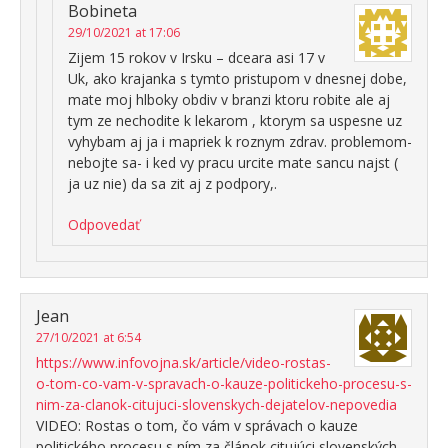
Bobineta
29/10/2021 at 17:06
Zijem 15 rokov v Irsku – dceara asi 17 v
Uk, ako krajanka s tymto pristupom v dnesnej dobe,
mate moj hlboky obdiv v branzi ktoru robite ale aj
tym ze nechodite k lekarom , ktorym sa uspesne uz
vyhybam aj ja i mapriek k roznym zdrav. problemom-
nebojte sa- i ked vy pracu urcite mate sancu najst (
ja uz nie) da sa zit aj z podpory,.
Odpovedať
Jean
27/10/2021 at 6:54
https://www.infovojna.sk/article/video-rostas-
o-tom-co-vam-v-spravach-o-kauze-politickeho-procesu-s-
nim-za-clanok-citujuci-slovenskych-dejatelov-nepovedia
VIDEO: Rostas o tom, čo vám v správach o kauze
politického procesu s ním za článok citujúci slovenských