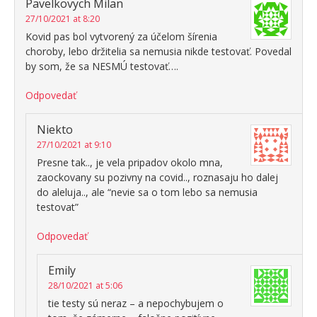
Pavelkovych Milan
27/10/2021 at 8:20
Kovid pas bol vytvorený za účelom šírenia
choroby, lebo držitelia sa nemusia nikde testovať. Povedal
by som, že sa NESMÚ testovať….
Odpovedať
Niekto
27/10/2021 at 9:10
Presne tak.., je vela pripadov okolo mna,
zaockovany su pozivny na covid.., roznasaju ho dalej
do aleluja.., ale “nevie sa o tom lebo sa nemusia
testovat”
Odpovedať
Emily
28/10/2021 at 5:06
tie testy sú neraz – a nepochybujem o