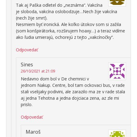
Tak aj Paška odletel do „neznáma“. Vakcína
je sloboda, vakcína oslobodzuje…Nech žije vakcína
(nech žije smrť).
Nesmiem byť ironická. Ale koľko útokov som si zažila
(som konšpirátorka, rozširujem hoaxy…) a teraz vidíme
ako ľudia umierajú, ochorejú z tejto „vakcínočky“.
Odpovedať
Sines
26/10/2021 at 21:09
Nedavno dom bol v De chemnici v
jednom Nakup. Centre, bol tam ockovaci bus, v rade
stali vselijaky podivini, ale zarazilo ma ze v rade stala
aj jedna Tehotna a jedna dojciaca zena, az zle mi
prislo.
Odpovedať
Maroš