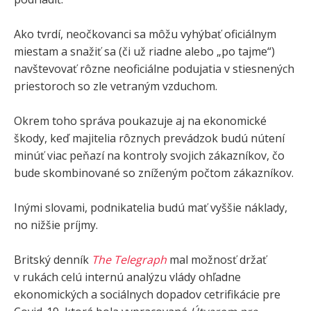
Ako tvrdí, neočkovanci sa môžu vyhýbať oficiálnym
miestam a snažiť sa (či už riadne alebo „po tajme“)
navštevovať rôzne neoficiálne podujatia v stiesnených
priestoroch so zle vetraným vzduchom.
Okrem toho správa poukazuje aj na ekonomické
škody, keď majitelia rôznych prevádzok budú nútení
minúť viac peňazí na kontroly svojich zákazníkov, čo
bude skombinované so zníženým počtom zákazníkov.
Inými slovami, podnikatelia budú mať vyššie náklady,
no nižšie príjmy.
Britský denník
The Telegraph
mal možnosť držať
v rukách celú internú analýzu vlády ohľadne
ekonomických a sociálnych dopadov cetrifikácie pre