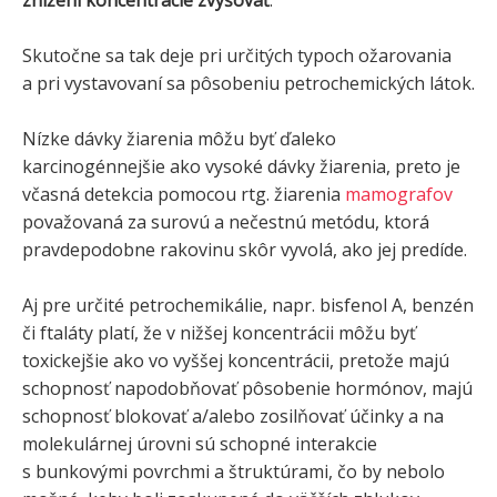
Skutočne sa tak deje pri určitých typoch ožarovania
a pri vystavovaní sa pôsobeniu petrochemických látok.
Nízke dávky žiarenia môžu byť ďaleko
karcinogénnejšie ako vysoké dávky žiarenia, preto je
včasná detekcia pomocou rtg. žiarenia
mamografov
považovaná za surovú a nečestnú metódu, ktorá
pravdepodobne rakovinu skôr vyvolá, ako jej predíde.
Aj pre určité petrochemikálie, napr. bisfenol A, benzén
či ftaláty platí, že v nižšej koncentrácii môžu byť
toxickejšie ako vo vyššej koncentrácii, pretože majú
schopnosť napodobňovať pôsobenie hormónov, majú
schopnosť blokovať a/alebo zosilňovať účinky a na
molekulárnej úrovni sú schopné interakcie
s bunkovými povrchmi a štruktúrami, čo by nebolo