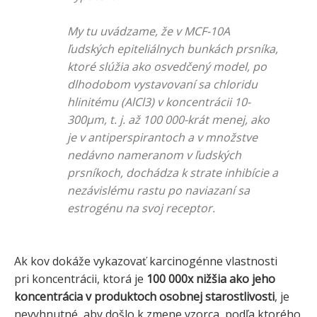
My tu uvádzame, že v MCF-10A
ľudských epiteliálnych bunkách prsníka,
ktoré slúžia ako osvedčený model, po
dlhodobom vystavovaní sa chloridu
hlinitému (AlCl3) v koncentrácii 10-
300µm, t. j. až 100 000-krát menej, ako
je v antiperspirantoch a v množstve
nedávno nameranom v ľudských
prsníkoch, dochádza k strate inhibície a
nezávislému rastu po naviazaní sa
estrogénu na svoj receptor.
Ak kov dokáže vykazovať karcinogénne vlastnosti
pri koncentrácii, ktorá je
100 000x nižšia ako jeho
koncentrácia v produktoch osobnej starostlivosti
, je
nevyhnutné, aby došlo k zmene vzorca, podľa ktorého