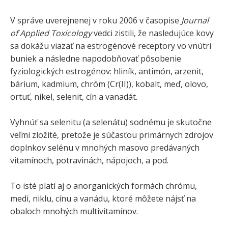
V správe uverejnenej v roku 2006 v časopise
Journal
of Applied Toxicology
vedci zistili, že nasledujúce kovy
sa dokážu viazať na estrogénové receptory vo vnútri
buniek a následne napodobňovať pôsobenie
fyziologických estrogénov: hliník, antimón, arzenit,
bárium, kadmium, chróm (Cr(II)), kobalt, meď, olovo,
ortuť, nikel, selenit, cín a vanadát.
Vyhnúť sa selenitu (a selenátu) sodnému je skutočne
veľmi zložité, pretože je súčasťou primárnych zdrojov
doplnkov selénu v mnohých masovo predávaných
vitamínoch, potravinách, nápojoch, a pod.
To isté platí aj o anorganických formách chrómu,
medi, niklu, cínu a vanádu, ktoré môžete nájsť na
obaloch mnohých multivitamínov.