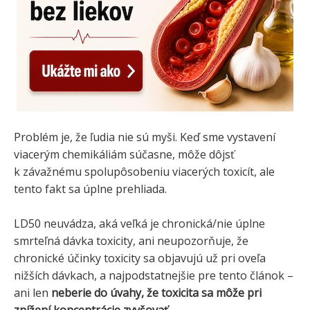
Problém je, že ľudia nie sú myši. Keď sme vystavení
viacerým chemikáliám súčasne, môže dôjsť
k závažnému spolupôsobeniu viacerých toxicít, ale
tento fakt sa úplne prehliada.
LD50 neuvádza, aká veľká je chronická/nie úplne
smrteľná dávka toxicity, ani neupozorňuje, že
chronické účinky toxicity sa objavujú už pri oveľa
nižších dávkach, a najpodstatnejšie pre tento článok –
ani len
neberie do úvahy, že
toxicita sa môže pri
znížení koncentrácie zvyšovať
.