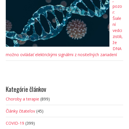
,
pozo
r:
Šiale
ní
vedci
zistili,
že
DNA
možno ovládať elektrickými signálmi z nositeľných zariadení
Kategórie článkov
Choroby a terapie
(899)
Články čitateľov
(45)
COVID-19
(399)