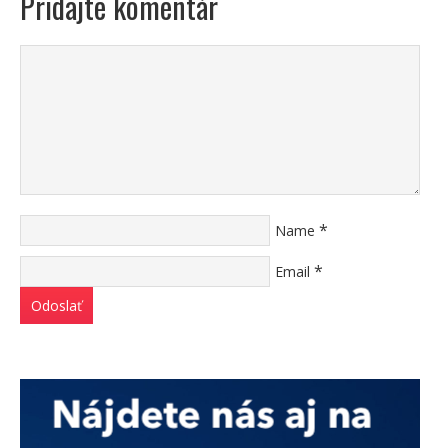
Pridajte komentár
*
Name
*
Email