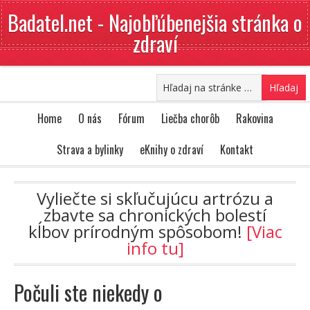
Badatel.net - Najobľúbenejšia stránka o
zdraví
Home
O nás
Fórum
Liečba chorôb
Rakovina
Strava a bylinky
eKnihy o zdraví
Kontakt
Vyliečte si skľučujúcu artrózu a
zbavte sa chronických bolestí
kĺbov prírodným spôsobom!
[Viac
info tu]
Počuli ste niekedy o