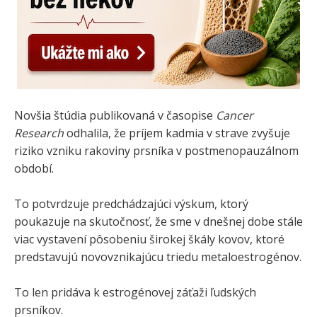
Novšia štúdia publikovaná v časopise
Cancer
Research
odhalila, že príjem kadmia v strave zvyšuje
riziko vzniku rakoviny prsníka v postmenopauzálnom
období.
To potvrdzuje predchádzajúci výskum, ktorý
poukazuje na skutočnosť, že sme v dnešnej dobe stále
viac vystavení pôsobeniu širokej škály kovov, ktoré
predstavujú novovznikajúcu triedu metaloestrogénov.
To len pridáva k estrogénovej záťaži ľudských
prsníkov.