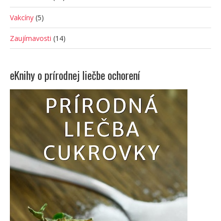
Vakcíny
(5)
Zaujímavosti
(14)
eKnihy o prírodnej liečbe ochorení