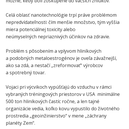
možné, keby boli zoskupené do väčších zhlukov.
Celá oblasť nanotechnológie trpí práve problémom
nepredvídateľnosti: čím menšie množstvo, tým vyššia
miera potenciálnej toxicity alebo
neúmyselných nepriaznivých účinkov na zdravie.
Problém s pôsobením a vplyvom hliníkových
a podobných metaloestrogénov je oveľa závažnejší,
ako sa zdá, a nestačí „zreformovať“ výrobcov
a spotrebný tovar.
Vojaci pri výcvikoch vypúšťajú do vzduchu v rámci
vybraných tréningových priestorov v USA minimálne
500 ton hliníkových častíc ročne, a len tajné
organizácie vedia, koľko kovu vypustilo do životného
prostredia „geoinžinierstvo“ v mene „záchrany
planéty Zem“.