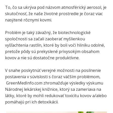
To, čo sa ukrýva pod názvom atmosférický aerosol, je
skutočnosť, že naše životné prostredie je čoraz viac
nasýtené rôznymi kovmi.
Problém je taký závažný, že biotechnologické
spoločnosti sa začali zaoberať myšlienkou
vyšľachtenia rastlín, ktoré by boli voči hliníku odolné,
pretože pôdy sú prekyslené privysokým obsahom
kovov a nie sú dostatočne produktívne.
V snahe poskytnúť verejné možnosti na posilnenie
postavenia v súvislosti s čoraz väčším problémom,
GreenMedInfo.com zhromažďuje výsledky výskumu
Národnej lekárskej knižnice, ktorý sa zameriava na
látky, ktoré by mohli redukovať toxicitu kovov a/alebo
pomáhajú pri ich detoxikácii.