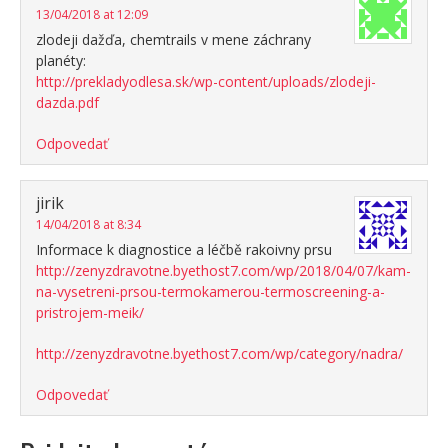
13/04/2018 at 12:09
zlodeji dažďa, chemtrails v mene záchrany
planéty:
http://prekladyodlesa.sk/wp-content/uploads/zlodeji-
dazda.pdf
Odpovedať
jirik
14/04/2018 at 8:34
Informace k diagnostice a léčbě rakoivny prsu
http://zenyzdravotne.byethost7.com/wp/2018/04/07/kam-
na-vysetreni-prsou-termokamerou-termoscreening-a-
pristrojem-meik/
http://zenyzdravotne.byethost7.com/wp/category/nadra/
Odpovedať