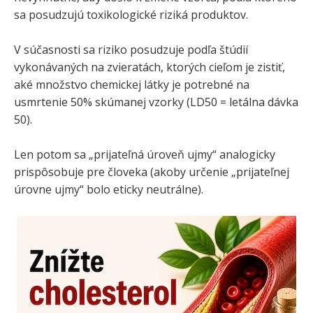
sa posudzujú toxikologické riziká produktov.
V súčasnosti sa riziko posudzuje podľa štúdií
vykonávaných na zvieratách, ktorých cieľom je zistiť,
aké množstvo chemickej látky je potrebné na
usmrtenie 50% skúmanej vzorky (LD50 = letálna dávka
50).
Len potom sa „prijateľná úroveň ujmy“ analogicky
prispôsobuje pre človeka (akoby určenie „prijateľnej
úrovne ujmy“ bolo eticky neutrálne).