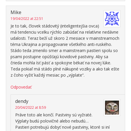
Mike
19/04/2022 at 22:51
Je to tak, človek stádovitý (inteligentejšia ovca)
má tendenciu vcelku rýchlo zabúdať na relatívne nedávne
udalosti. Teraz beží už skoro 2 mesiace v mainstreamoch
téma Ukrajina a propagovanie všetkého anti-ruského.
Stádo teda zmenilo smer a mainstream pastieri spolu so
psami postupne opúšťajú kovidové pastviny. Aby sa
črieda mohla ísť pásť a spokojne békať na novej lúke.
Teda pokiaľ má stádo plné nákupné vozíky a ako tak ešte
z čoho vyžiť každý mesiac po „výplate“.
Odpovedať
dendy
20/04/2022 at 8:59
Práve toto ale končí. Pastviny sú vyžraté.
Výplaty budú polovičné alebo nebudú…
Pastieri potrebujú dobyť nové pastviny, ktoré si iní