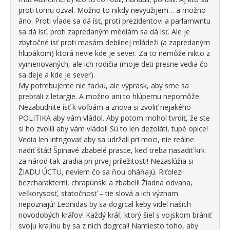
proti tomu ozval. Možno to nikdy nevyužijem… a možno
áno. Proti vĺade sa dá ísť, proti prezidentovi a parlamwntu
sa dá ísť, proti zapredaným médiám sa dá ísť. Ale je
zbytočné ísť proti masám debilnej mládeži (a zapredaným
hlupákom) ktorá nevie kde je sever. Za to nemôže nikto z
vymenovaných, ale ich rodičia (moje deti presne vedia čo
sa deje a kde je sever).
My potrebujeme nie facku, ale výprask, aby sme sa
prebrali z letargie. A možno ani to hlúpemu nepomôže.
Nezabudnite ísť k voľbám a znova si zvoliť nejakého
POLITIKA aby vám vládol. Aby potom mohol tvrdiť, že ste
si ho zvolili aby vám vládol! Sú to len dezoláti, tupé opice!
Vedia len intrigovať aby sa udržali pri moci, nie reálne
riadiť štát! Špinavé zbabelé prasce, keď treba nasadiť krk
za národ tak zradia pri prvej príležitosti! Nezaslúžia si
ŽIADU ÚCTU, neviem čo sa ňou oháňajú. Riťolezi
bezcharakterní, chrapúnski a zbabelí! Žiadna odvaha,
veľkorysosť, statočnosť – tie slová a ich význam
nepoznajú! Leonidas by sa dogrcal keby videl našich
novodobých kráľov! Každý kráľ, ktorý šiel s vojskom brániť
svoju krajinu by sa z nich dogrcal! Namiesto toho, aby