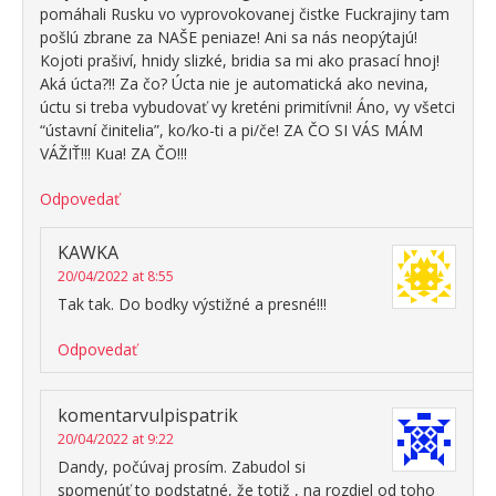
pomáhali Rusku vo vyprovokovanej čistke Fuckrajiny tam
pošlú zbrane za NAŠE peniaze! Ani sa nás neopýtajú!
Kojoti prašiví, hnidy slizké, bridia sa mi ako prasací hnoj!
Aká úcta?!! Za čo? Úcta nie je automatická ako nevina,
úctu si treba vybudovať vy kreténi primitívni! Áno, vy všetci
“ústavní činitelia”, ko/ko-ti a pi/če! ZA ČO SI VÁS MÁM
VÁŽIŤ!!! Kua! ZA ČO!!!
Odpovedať
KAWKA
20/04/2022 at 8:55
Tak tak. Do bodky výstižné a presné!!!
Odpovedať
komentarvulpispatrik
20/04/2022 at 9:22
Dandy, počúvaj prosím. Zabudol si
spomenúť to podstatné, že totiž , na rozdiel od toho