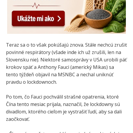
Teraz sa o to však pokúšajú znova. Stále nechcú zrušiť
povinné respirátory (všade inde ich už zrušili, len na
Slovensku nie). Niektoré samosprávy v USA urobili päť
krokov späť a Anthony Fauci (americký Mikas) sa
tento týždeň objavil na MSNBC a nechal uniknúť
pravdu o lockdownoch.
Po tom, čo Fauci pochválil strašné opatrenia, ktoré
Čína tento mesiac prijala, naznačil, že lockdowny sú
divadlom, ktorého cieľom je vystrašiť ľudí, aby sa dali
zaočkovať.