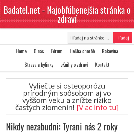
Badatel.net - Najobľúbenejšia stránka o
zdraví
Home
O nás
Fórum
Liečba chorôb
Rakovina
Strava a bylinky
eKnihy o zdraví
Kontakt
Vyliečte si osteoporózu
prírodným spôsobom aj vo
vyššom veku a znížte riziko
častých zlomenín!
[Viac info tu]
Nikdy nezabudni: Tyrani nás 2 roky