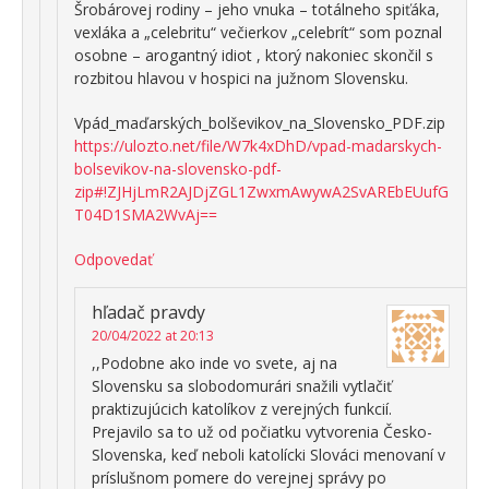
Šrobárovej rodiny – jeho vnuka – totálneho spiťáka,
vexláka a „celebritu“ večierkov „celebrít“ som poznal
osobne – arogantný idiot , ktorý nakoniec skončil s
rozbitou hlavou v hospici na južnom Slovensku.
Vpád_maďarských_bolševikov_na_Slovensko_PDF.zip
https://ulozto.net/file/W7k4xDhD/vpad-madarskych-
bolsevikov-na-slovensko-pdf-
zip#!ZJHjLmR2AJDjZGL1ZwxmAwywA2SvAREbEUufG
T04D1SMA2WvAj==
Odpovedať
hľadač pravdy
20/04/2022 at 20:13
,,Podobne ako inde vo svete, aj na
Slovensku sa slobodomurári snažili vytlačiť
praktizujúcich katolíkov z verejných funkcií.
Prejavilo sa to už od počiatku vytvorenia Česko-
Slovenska, keď neboli katolícki Slováci menovaní v
príslušnom pomere do verejnej správy po