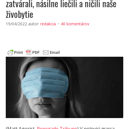
zatvárali, násilne liečili a ničili naše
živobytie
19/04/2022
autor:
redakcia
40 komentárov
(Matt Agorist,
Renegade Tribune
) V polovici marca