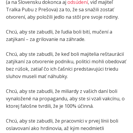
(a na Slovensku dokonca aj
odsúdení
, viď majiteľ
Tralka Pubu z Prešova) za to, že sa snažili zostať
otvorení, aby položili jedlo na stôl pre svoje rodiny.
Chcú, aby ste zabudli, že ľudia boli bití, mučení a
zatýkaní – za grilovanie na záhrade.
Chcú, aby ste zabudli, že keď boli majitelia reštaurácií
zatýkaní za otvorenie podniku, politici mohli obedovať
bez rúšok, zatiaľ čo ich čašníci predstavujúci triedu
sluhov museli mať náhubky.
Chcú, aby ste zabudli, že miliardy z vašich daní boli
vynaložené na propagandu, aby ste si vzali vakcínu, o
ktorej falošne tvrdili, že je 100% účinná.
Chcú, aby ste zabudli, že pracovníci v prvej línii boli
oslavovaní ako hrdinovia, až kým neodmietli