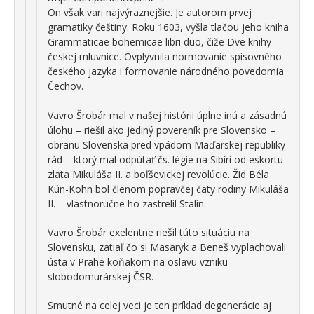
On však vari najvýraznejšie. Je autorom prvej
gramatiky češtiny. Roku 1603, vyšla tlačou jeho kniha
Grammaticae bohemicae libri duo, čiže Dve knihy
českej mluvnice. Ovplyvnila normovanie spisovného
českého jazyka i formovanie národného povedomia
Čechov.
——————————
Vavro Šrobár mal v našej histórii úplne inú a zásadnú
úlohu – riešil ako jediný povereník pre Slovensko –
obranu Slovenska pred vpádom Maďarskej republiky
rád – ktorý mal odpútať čs. légie na Sibíri od eskortu
zlata Mikuláša II. a boľševickej revolúcie. Žid Béla
Kún-Kohn bol členom popravčej čaty rodiny Mikuláša
II. – vlastnoručne ho zastrelil Stalin.
Vavro Šrobár exelentne riešil túto situáciu na
Slovensku, zatiaľ čo si Masaryk a Beneš vyplachovali
ústa v Prahe koňakom na oslavu vzniku
slobodomurárskej ČSR.
Smutné na celej veci je ten príklad degenerácie aj