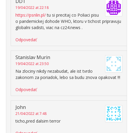
DDT
19/04/2022 at 22:18
https://psnlin.pl/
tu si precitaj co Poliaci pisu
o pandemickej dohode WHO, ktoru v tichost pripravuju
globalni sadisti, viac na cz24.news .
Odpovedať
Stanislav Murin
19/04/2022 at 23:50
Na zlociny nikdy nezabudat, ale ist tvrdo
zakonom za poriadok, lebo sa budu znova opakovat !!!
Odpovedať
John
21/04/2022 at 7:48
ticho,pred dalsim terror