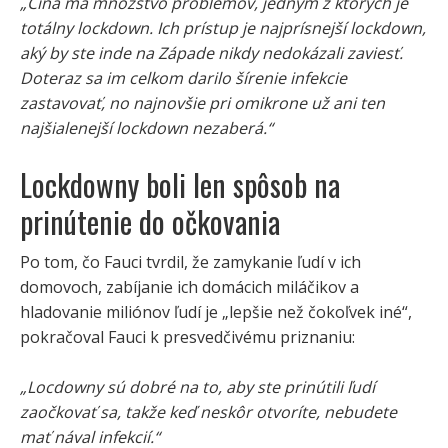
„Čína má množstvo problémov, jedným z ktorých je
totálny lockdown. Ich prístup je najprísnejší lockdown,
aký by ste inde na Západe nikdy nedokázali zaviesť.
Doteraz sa im celkom darilo šírenie infekcie
zastavovať, no najnovšie pri omikrone už ani ten
najšialenejší lockdown nezaberá.“
Lockdowny boli len spôsob na
prinútenie do očkovania
Po tom, čo Fauci tvrdil, že zamykanie ľudí v ich
domovoch, zabíjanie ich domácich miláčikov a
hladovanie miliónov ľudí je „lepšie než čokoľvek iné“,
pokračoval Fauci k presvedčivému priznaniu:
„Locdowny sú dobré na to, aby ste prinútili ľudí
zaočkovať sa, takže keď neskôr otvoríte, nebudete
mať nával infekcií.“