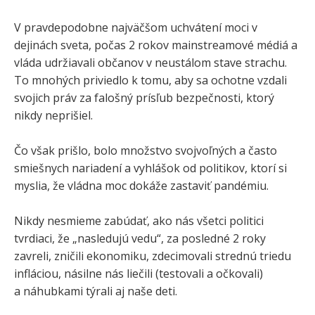
V pravdepodobne najväčšom uchvátení moci v
dejinách sveta, počas 2 rokov mainstreamové médiá a
vláda udržiavali občanov v neustálom stave strachu.
To mnohých priviedlo k tomu, aby sa ochotne vzdali
svojich práv za falošný prísľub bezpečnosti, ktorý
nikdy neprišiel.
Čo však prišlo, bolo množstvo svojvoľných a často
smiešnych nariadení a vyhlášok od politikov, ktorí si
myslia, že vládna moc dokáže zastaviť pandémiu.
Nikdy nesmieme zabúdať, ako nás všetci politici
tvrdiaci, že „nasledujú vedu“, za posledné 2 roky
zavreli, zničili ekonomiku, zdecimovali strednú triedu
infláciou, násilne nás liečili (testovali a očkovali)
a náhubkami týrali aj naše deti.