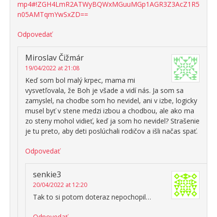
mp4#!ZGH4LmR2ATWyBQWxMGuuMGp1AGR3Z3AcZ1R5
n05AMTqmYwSxZD==
Odpovedať
Miroslav Čižmár
19/04/2022 at 21:08
Keď som bol malý krpec, mama mi
vysvetľovala, že Boh je všade a vidí nás. Ja som sa
zamyslel, na chodbe som ho nevidel, ani v izbe, logicky
musel byť v stene medzi izbou a chodbou, ale ako ma
zo steny mohol vidieť, keď ja som ho nevidel? Strašenie
je tu preto, aby deti poslúchali rodičov a išli načas spať.
Odpovedať
senkie3
20/04/2022 at 12:20
Tak to si potom doteraz nepochopil…
Odpovedať