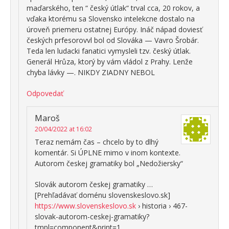
maďarského, ten “ český útlak“ trval cca, 20 rokov, a
vďaka ktorému sa Slovensko intelekcne dostalo na
úroveň priemeru ostatnej Európy. Ináč nápad doviesť
českých prfesorovvl bol od Slováka — Vavro Šrobár.
Teda len ludacki fanatici vymysleli tzv. český útlak.
Generál Hrůza, ktorý by vám vládol z Prahy. Lenže
chyba lávky —. NIKDY ZIADNY NEBOL
Odpovedať
Maroš
20/04/2022 at 16:02
Teraz nemám čas – chcelo by to dlhý
komentár. Si ÚPLNE mimo v inom kontexte.
Autorom českej gramatiky bol „Nedožiersky“
Slovák autorom českej gramatiky …
[Prehľadávať doménu slovenskeslovo.sk]
https://www.slovenskeslovo.sk
› historia › 467-
slovak-autorom-ceskej-gramatiky?
tmpl=component&print=1