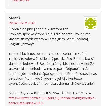
Odpovedať
Maroš
19/04/2022 at 20:48
Riadenie na prvej priorite – svetonázor!
Problém spočíva v tom, že aj táto priorita-úroveň má
viacero skrytých vrstiev – paradigiem, ktoré vytvárajú
„logiku“ „pravdy“.
Tento chlapík nepopiera existenciu Boha, len veľmi
ironicky rozoberá židobiblický projekt lži o Bohu – kto sú
vlastne tí bohovia. Úžasné narážky. Kto nechce vidieť ZA
vrstvu biblie – nebude sa mu to páčť. Odporúčam. A o
rebrá nejde – treba chápať symboliku. Pretože strašia nás
„hriechom“ tam, kde žiaden nie je! Aj v kontexte
„prenášačov covidu“ – rovnaká schéma. „Nálepkovanie“.
Mauro Biglino – BIBLE NENÍ SVATÁ KNIHA 2013.mp4
https://ulozto.net/file/S3Fgq0LeQ3is/mauro-biglino-bible-
neni-svata-kniha-2013-