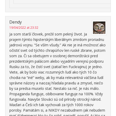
Dendy
19/04/2022 at 23:32
Ja som starší človek, prežil som pekný život. Ja
prajem týmto hipsterským liberálnym zmrdom proriadnu
jadrovú vojnu. “Se vším všudy.” Ak nie je iná možnosť ako
očistiť svet od týchto chrapúňov len ruské zbrane, potom
som za. Či sa obetujem v osobnej demonštrácii pred
prezidentským palácom alebo vyjadrím verejnú podporu
Rusku za to, že čistí svet (zatiaľ len Fuckrajinu) je jedno.
Viete, ak by bolo viac rozumných ľudí ako tých 10 čo
chodia na “iné” weby, ak by mala relevantná väčšina ľudí
správne názory a naozaj hľadala pravdu a zmysel, niečo
by sa predsa muselo stať. Nestalo sa nič. Je nás málo.
Propaganda funguje, oblbovanie funguje na 100%. Vždy
fungovala. Navyše Slováci sú od prírody otrocký národ.
Maďari a Češi ich tak vychovali za tých 1000 rokov
poroby. Pamätám si, a NIKDY nezabudnem (ak nebudem
mať Alzheimera) kto tu čo robil, nariadil, porušil. Aj kto sa