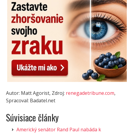
Autor: Matt Agorist, Zdroj:
renegadetribune.com
,
Spracoval: Badatel.net
Súvisiace články
Americký senátor Rand Paul nabáda k