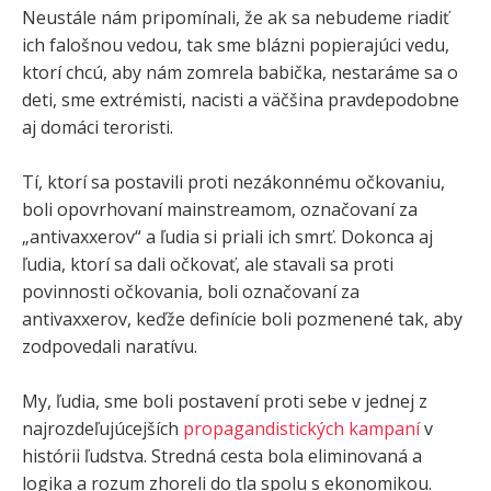
Neustále nám pripomínali, že ak sa nebudeme riadiť
ich falošnou vedou, tak sme blázni popierajúci vedu,
ktorí chcú, aby nám zomrela babička, nestaráme sa o
deti, sme extrémisti, nacisti a väčšina pravdepodobne
aj domáci teroristi.
Tí, ktorí sa postavili proti nezákonnému očkovaniu,
boli opovrhovaní mainstreamom, označovaní za
„antivaxxerov“ a ľudia si priali ich smrť. Dokonca aj
ľudia, ktorí sa dali očkovať, ale stavali sa proti
povinnosti očkovania, boli označovaní za
antivaxxerov, keďže definície boli pozmenené tak, aby
zodpovedali naratívu.
My, ľudia, sme boli postavení proti sebe v jednej z
najrozdeľujúcejších
propagandistických kampaní
v
histórii ľudstva. Stredná cesta bola eliminovaná a
logika a rozum zhoreli do tla spolu s ekonomikou.