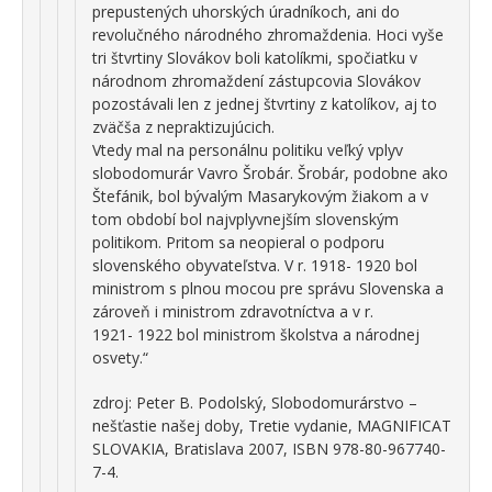
prepustených uhorských úradníkoch, ani do
revolučného národného zhromaždenia. Hoci vyše
tri štvrtiny Slovákov boli katolíkmi, spočiatku v
národnom zhromaždení zástupcovia Slovákov
pozostávali len z jednej štvrtiny z katolíkov, aj to
zväčša z nepraktizujúcich.
Vtedy mal na personálnu politiku veľký vplyv
slobodomurár Vavro Šrobár. Šrobár, podobne ako
Štefánik, bol bývalým Masarykovým žiakom a v
tom období bol najvplyvnejším slovenským
politikom. Pritom sa neopieral o podporu
slovenského obyvateľstva. V r. 1918- 1920 bol
ministrom s plnou mocou pre správu Slovenska a
zároveň i ministrom zdravotníctva a v r.
1921- 1922 bol ministrom školstva a národnej
osvety.“
zdroj: Peter B. Podolský, Slobodomurárstvo –
nešťastie našej doby, Tretie vydanie, MAGNIFICAT
SLOVAKIA, Bratislava 2007, ISBN 978-80-967740-
7-4.