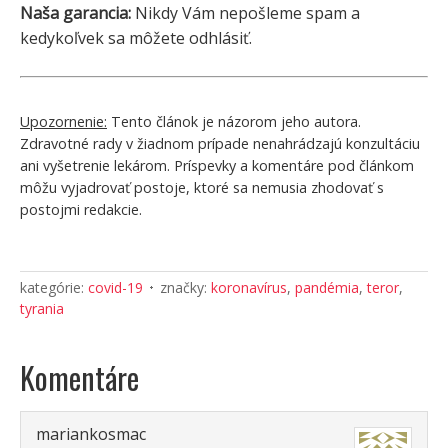
Naša garancia:
Nikdy Vám nepošleme spam a
kedykoľvek sa môžete odhlásiť.
Upozornenie:
Tento článok je názorom jeho autora.
Zdravotné rady v žiadnom prípade nenahrádzajú konzultáciu
ani vyšetrenie lekárom. Príspevky a komentáre pod článkom
môžu vyjadrovať postoje, ktoré sa nemusia zhodovať s
postojmi redakcie.
kategórie:
covid-19
značky:
koronavírus
,
pandémia
,
teror
,
tyrania
Komentáre
mariankosmac