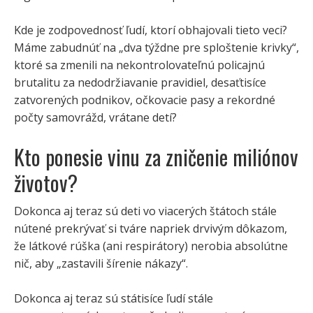
Kde je zodpovednosť ľudí, ktorí obhajovali tieto veci?
Máme zabudnúť na „dva týždne pre sploštenie krivky“,
ktoré sa zmenili na nekontrolovateľnú policajnú
brutalitu za nedodržiavanie pravidiel, desaťtisíce
zatvorených podnikov, očkovacie pasy a rekordné
počty samovrážd, vrátane detí?
Kto ponesie vinu za zničenie miliónov
životov?
Dokonca aj teraz sú deti vo viacerých štátoch stále
nútené prekrývať si tváre napriek drvivým dôkazom,
že látkové rúška (ani respirátory) nerobia absolútne
nič, aby „zastavili šírenie nákazy“.
Dokonca aj teraz sú státisíce ľudí stále