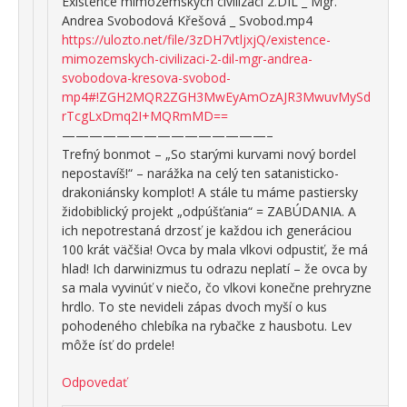
Existence mimozemských civilizací 2.DÍL _ Mgr.
Andrea Svobodová Křešová _ Svobod.mp4
https://ulozto.net/file/3zDH7vtljxjQ/existence-
mimozemskych-civilizaci-2-dil-mgr-andrea-
svobodova-kresova-svobod-
mp4#!ZGH2MQR2ZGH3MwEyAmOzAJR3MwuvMySd
rTcgLxDmq2I+MQRmMD==
———————————————–
Trefný bonmot – „So starými kurvami nový bordel
nepostavíš!“ – narážka na celý ten satanisticko-
drakoniánsky komplot! A stále tu máme pastiersky
židobiblický projekt „odpúšťania“ = ZABÚDANIA. A
ich nepotrestaná drzosť je každou ich generáciou
100 krát väčšia! Ovca by mala vlkovi odpustiť, že má
hlad! Ich darwinizmus tu odrazu neplatí – že ovca by
sa mala vyvinúť v niečo, čo vlkovi konečne prehryzne
hrdlo. To ste nevideli zápas dvoch myší o kus
pohodeného chlebíka na rybačke z hausbotu. Lev
môže ísť do prdele!
Odpovedať