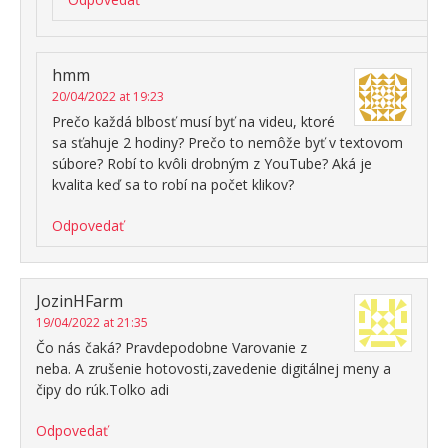
hmm
20/04/2022 at 19:23
Prečo každá blbosť musí byť na videu, ktoré
sa sťahuje 2 hodiny? Prečo to nemôže byť v textovom
súbore? Robí to kvôli drobným z YouTube? Aká je
kvalita keď sa to robí na počet klikov?
Odpovedať
JozinHFarm
19/04/2022 at 21:35
Čo nás čaká? Pravdepodobne Varovanie z
neba. A zrušenie hotovosti,zavedenie digitálnej meny a
čipy do rúk.Tolko adi
Odpovedať