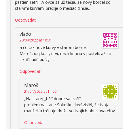
pastieri šetrili. A ovce sa už tešia, že nový bordel so
starými kurvami prežije o mesiac dlhšie…
Odpovedať
vlado
20/04/2022 at 10:31
a čo tak nové kurvy v starom bordeli.
Maroš, daj kosť, urví, nech knučia v posteli, až im
iskriť budú buľvy…
Odpovedať
Maroš
21/04/2022 at 14:00
„Na starej „tiči“ dobre sa cvičí“ –
problém nastane Sokolíku, keď zistíš, že tvoja
manželka trénuje družstvo tvojich obdivovateľov.
Odpovedať