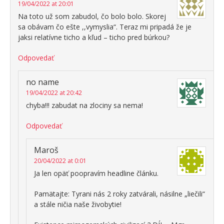
19/04/2022 at 20:01
Na toto už som zabudol, čo bolo bolo. Skorej
sa obávam čo ešte ,,vymyslia“. Teraz mi pripadá že je
jaksi relatívne ticho a kľud – ticho pred búrkou?
Odpovedať
no name
19/04/2022 at 20:42
chyba!!! zabudat na zlociny sa nema!
Odpovedať
Maroš
20/04/2022 at 0:01
Ja len opäť poopravím headline článku.
Pamätajte: Tyrani nás 2 roky zatvárali, násilne „liečili“
a stále ničia naše živobytie!