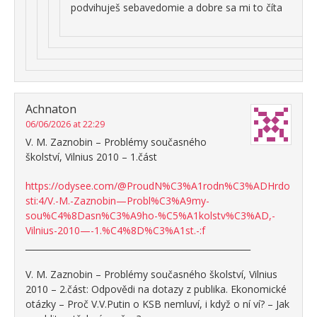
podvihuješ sebavedomie a dobre sa mi to číta
Achnaton
06/06/2026 at 22:29
V. M. Zaznobin – Problémy současného
školství, Vilnius 2010 – 1.část
https://odysee.com/@ProudN%C3%A1rodn%C3%ADHrdo
sti:4/V.-M.-Zaznobin—Probl%C3%A9my-
sou%C4%8Dasn%C3%A9ho-%C5%A1kolstv%C3%AD,-
Vilnius-2010—-1.%C4%8D%C3%A1st.-:f
_____________________________________________________
V. M. Zaznobin – Problémy současného školství, Vilnius
2010 – 2.část: Odpovědi na dotazy z publika. Ekonomické
otázky – Proč V.V.Putin o KSB nemluví, i když o ní ví? – Jak