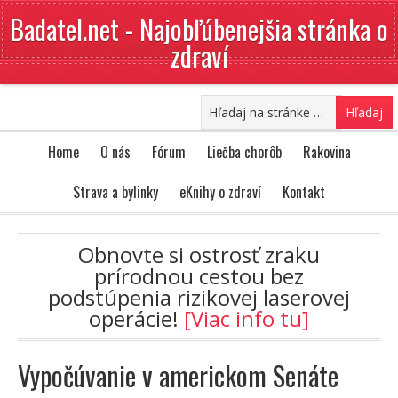
Badatel.net - Najobľúbenejšia stránka o
zdraví
Home
O nás
Fórum
Liečba chorôb
Rakovina
Strava a bylinky
eKnihy o zdraví
Kontakt
Obnovte si ostrosť zraku
prírodnou cestou bez
podstúpenia rizikovej laserovej
operácie!
[Viac info tu]
Vypočúvanie v americkom Senáte