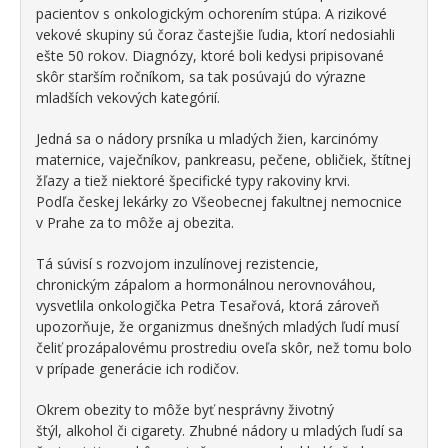
pacientov s onkologickým ochorením stúpa. A rizikové
vekové skupiny sú čoraz častejšie ľudia, ktorí nedosiahli
ešte 50 rokov. Diagnózy, ktoré boli kedysi pripisované
skôr starším ročníkom, sa tak posúvajú do výrazne
mladších vekových kategórií.
Jedná sa o nádory prsníka u mladých žien, karcinómy
maternice, vaječníkov, pankreasu, pečene, obličiek, štítnej
žľazy a tiež niektoré špecifické typy rakoviny krvi.
Podľa českej lekárky zo Všeobecnej fakultnej nemocnice
v Prahe za to môže aj obezita.
Tá súvisí s rozvojom inzulínovej rezistencie,
chronickým zápalom a hormonálnou nerovnováhou,
vysvetlila onkologička Petra Tesařová, ktorá zároveň
upozorňuje, že organizmus dnešných mladých ľudí musí
čeliť prozápalovému prostrediu oveľa skôr, než tomu bolo
v prípade generácie ich rodičov.
Okrem obezity to môže byť nesprávny životný
štýl, alkohol či cigarety. Zhubné nádory u mladých ľudí sa