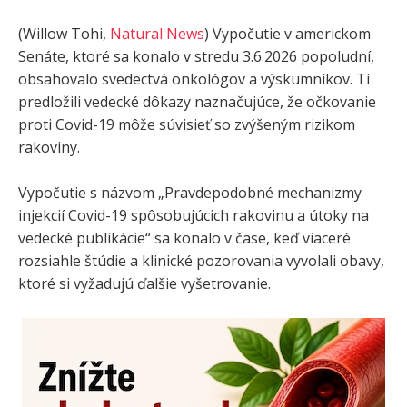
(Willow Tohi,
Natural News
) Vypočutie v americkom
Senáte, ktoré sa konalo v stredu 3.6.2026 popoludní,
obsahovalo svedectvá onkológov a výskumníkov. Tí
predložili vedecké dôkazy naznačujúce, že očkovanie
proti Covid-19 môže súvisieť so zvýšeným rizikom
rakoviny.
Vypočutie s názvom „Pravdepodobné mechanizmy
injekcií Covid-19 spôsobujúcich rakovinu a útoky na
vedecké publikácie“ sa konalo v čase, keď viaceré
rozsiahle štúdie a klinické pozorovania vyvolali obavy,
ktoré si vyžadujú ďalšie vyšetrovanie.