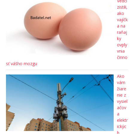
Vedci
zistili,
ako
vajíčk
a na
raňaj
ky
ovply
vnia
činno
sť vášho mozgu
Ako
vám
žiare
nie z
vysiel
ačov
a
elektr
ickýc
h