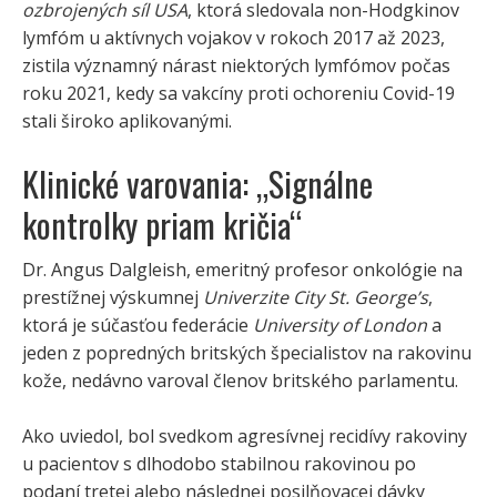
ozbrojených síl USA
, ktorá sledovala non-Hodgkinov
lymfóm u aktívnych vojakov v rokoch 2017 až 2023,
zistila významný nárast niektorých lymfómov počas
roku 2021, kedy sa vakcíny proti ochoreniu Covid-19
stali široko aplikovanými.
Klinické varovania: „Signálne
kontrolky priam kričia“
Dr. Angus Dalgleish, emeritný profesor onkológie na
prestížnej výskumnej
Univerzite City St. George’s
,
ktorá je súčasťou federácie
University of London
a
jeden z popredných britských špecialistov na rakovinu
kože, nedávno varoval členov britského parlamentu.
Ako uviedol, bol svedkom agresívnej recidívy rakoviny
u pacientov s dlhodobo stabilnou rakovinou po
podaní tretej alebo následnej posilňovacej dávky