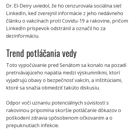
Dr. El-Deiry uviedol, že ho cenzurovala sociálna sieť
LinkedIn, keď zverejnil informácie z jeho nedávneho
článku o vakcínach proti Covidu-19 a rakovine, pričom
LinkedIn príspevok odstránil a označil ho za
dezinformáciu.
Trend potláčania vedy
Toto vypočúvanie pred Senátom sa konalo na pozadí
pretrvávajúceho napätia medzi výskumníkmi, ktorí
vyjadrujú obavy o bezpečnosť vakcín, a inštitúciami,
ktoré sa snažia obmedziť takúto diskusiu.
Odpor voči uznaniu potenciálnych súvislostí s
rakovinou pripomína skoršie potláčanie dôkazov o
poškodení zdravia spôsobenom očkovaním a o
prepuknutiach infekcie.