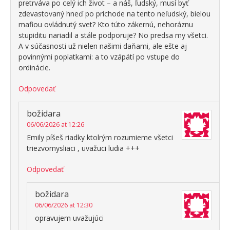
pretrváva po celý ich život – a náš, ľudský, musí byť
zdevastovaný hneď po príchode na tento neľudský, bielou
mafiou ovládnutý svet? Kto túto zákernú, nehoráznu
stupiditu nariadil a stále podporuje? No predsa my všetci.
A v súčasnosti už nielen našimi daňami, ale ešte aj
povinnými poplatkami: a to vzápätí po vstupe do
ordinácie.
Odpovedať
božidara
06/06/2026 at 12:26
Emily píšeš riadky ktolrým rozumieme všetci
triezvomysliaci , uvažuci ludia +++
Odpovedať
božidara
06/06/2026 at 12:30
opravujem uvažujúci