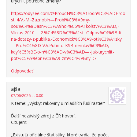
urychlit potřebné změny?
https://odysee.com/@ProudN%C3%A1rodn%C3%ADHrdo
sti:4/V.-M.-Zaznobin—Probl%C3%A9my-
sou%C4%8Dasn%C3%A9ho-%C5%A1kolstv%C3%AD,-
Vilnius-2010—-2.%C4%8D%C3%A1st–Odpov%C4%9Bdi-
na-dotazy-z-publika.-Ekonomick%C3%A9-ot%C3%A1zky
—Pro%C4%8D-V.V.Putin-o-KSB-nemluv%C3%AD,-i-
kdy%C5%BE-o-n%C3%AD-v%C3%AD—-Jak-urychlit-
pot%C5%99ebn%C3%A9-zm%C4%9Bny–:7
Odpovedať
ajša
07/06/2026 at 0:00
K téme: „Výskyt rakoviny u mladších ľudí rastie!“
Ďalší nezávislý zdroj z ČR hovorí,
Citujem:
„Existujú oficiálne štatistiky, ktoré tvrdia, že počet