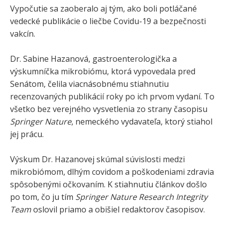
Vypočutie sa zaoberalo aj tým, ako boli potláčané
vedecké publikácie o liečbe Covidu-19 a bezpečnosti
vakcín.
Dr. Sabine Hazanová, gastroenterologička a
výskumníčka mikrobiómu, ktorá vypovedala pred
Senátom, čelila viacnásobnému stiahnutiu
recenzovaných publikácií roky po ich prvom vydaní. To
všetko bez verejného vysvetlenia zo strany časopisu
Springer Nature
, nemeckého vydavateľa, ktorý stiahol
jej prácu.
Výskum Dr. Hazanovej skúmal súvislosti medzi
mikrobiómom, dlhým covidom a poškodeniami zdravia
spôsobenými očkovaním. K stiahnutiu článkov došlo
po tom, čo ju tím
Springer Nature Research Integrity
Team
oslovil priamo a obišiel redaktorov časopisov.