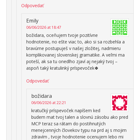
Odpovedať
Emily
06/06/2026 at 18:47
božidara, oceňujem tvoje pozitívne
hodnotenie, no ešte viac to, ako si sa rozbehla a
bravúrne postupuješ v našej zložitej, nadmieru
komplikovanej slovenskej gramatike. A veľmi ma
poteší, ak sa tu onedlho zjaví aj nejaký tvoj –
aspoň taký kratulinký príspevoček🍀
Odpovedať
božidara
06/06/2026 at 22:21
kratučký príspevoček napíšem ked
budem mat tvoj talen a slovnú zásobu ako pred
MCP teraz sa rátam do postihnutých
menejcenných človekov typu na prd aj s mojim
zdravím , tvoje hodnotenie ocenujem lebo mi