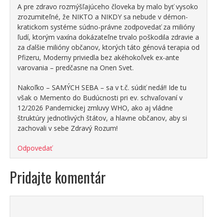
A pre zdravo rozmýšľajúceho človeka by malo byť vysoko
zrozumiteľné, že NIKTO a NIKDY sa nebude v démon-
kratickom systéme súdno-právne zodpovedať za milióny
ľudí, ktorým vaxína dokázateľne trvalo poškodila zdravie a
za ďalšie milióny občanov, ktorých táto génová terapia od
Pfizeru, Moderny priviedla bez akéhokoľvek ex-ante
varovania – predčasne na Onen Svet.
Nakoľko – SAMÝCH SEBA – sa v t.č. súdiť nedá!! Ide tu
však o Memento do Budúcnosti pri ev. schvaľovaní v
12/2026 Pandemickej zmluvy WHO, ako aj vládne
štruktúry jednotlivých štátov, a hlavne občanov, aby si
zachovali v sebe Zdravý Rozum!
Odpovedať
Pridajte komentár