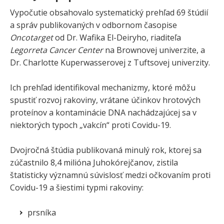
Vypočutie obsahovalo systematický prehľad 69 štúdií
a správ publikovaných v odbornom časopise
Oncotarget
od Dr. Wafika El-Deiryho, riaditeľa
Legorreta Cancer Center
na Brownovej univerzite, a
Dr. Charlotte Kuperwasserovej z Tuftsovej univerzity.
Ich prehľad identifikoval mechanizmy, ktoré môžu
spustiť rozvoj rakoviny, vrátane účinkov hrotových
proteínov a kontaminácie DNA nachádzajúcej sa v
niektorých typoch „vakcín“ proti Covidu-19.
Dvojročná štúdia publikovaná minulý rok, ktorej sa
zúčastnilo 8,4 milióna Juhokórejčanov, zistila
štatisticky významnú súvislosť medzi očkovaním proti
Covidu-19 a šiestimi typmi rakoviny:
prsníka