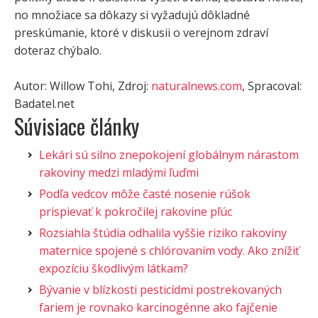
no množiace sa dôkazy si vyžadujú dôkladné
preskúmanie, ktoré v diskusii o verejnom zdraví
doteraz chýbalo.
Autor: Willow Tohi, Zdroj:
naturalnews.com
, Spracoval:
Badatel.net
Súvisiace články
Lekári sú silno znepokojení globálnym nárastom
rakoviny medzi mladými ľuďmi
Podľa vedcov môže časté nosenie rúšok
prispievať k pokročilej rakovine pľúc
Rozsiahla štúdia odhalila vyššie riziko rakoviny
maternice spojené s chlórovaním vody. Ako znížiť
expozíciu škodlivým látkam?
Bývanie v blízkosti pesticídmi postrekovaných
fariem je rovnako karcinogénne ako fajčenie