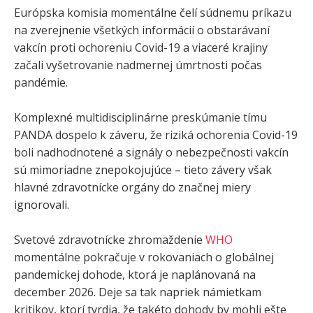
Európska komisia momentálne čelí súdnemu príkazu
na zverejnenie všetkých informácií o obstarávaní
vakcín proti ochoreniu Covid-19 a viaceré krajiny
začali vyšetrovanie nadmernej úmrtnosti počas
pandémie.
Komplexné multidisciplinárne preskúmanie tímu
PANDA dospelo k záveru, že riziká ochorenia Covid-19
boli nadhodnotené a signály o nebezpečnosti vakcín
sú mimoriadne znepokojujúce – tieto závery však
hlavné zdravotnícke orgány do značnej miery
ignorovali.
Svetové zdravotnícke zhromaždenie
WHO
momentálne pokračuje v rokovaniach o globálnej
pandemickej dohode, ktorá je naplánovaná na
december 2026. Deje sa tak napriek námietkam
kritikov, ktorí tvrdia, že takéto dohody by mohli ešte