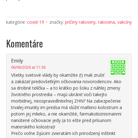
kategórie:
covid-19
značky:
príčiny rakoviny
,
rakovina
,
vakcíny
Komentáre
Emily
06/06/2026 at 11:36
Všetky svetové vlády by okamžite (!) mali zrušiť
a zakázať predovšetkým očkovania novorodencov. Ako
sa drobné telíčka – a to krátko po šoku z náhlej zmeny
životného prostredia – majú ubrániť voči takejto
morbídnej, neospravedlniteľnej ZHN? Na zabezpečenie
trvalej imunity im predsa má slúžiť matkino kolostrum a
potom jej mlieko, a nie okamžité, farmakobiznismanmi
nanútené očkovacie jedy (a to ešte pred prísunom
materského kolostra)!
Prečo voľne žijúcim zvieratám ich prirodzený inštinkt