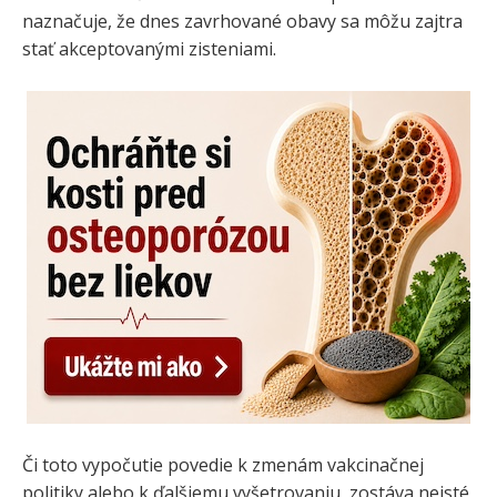
naznačuje, že dnes zavrhované obavy sa môžu zajtra
stať akceptovanými zisteniami.
Či toto vypočutie povedie k zmenám vakcinačnej
politiky alebo k ďalšiemu vyšetrovaniu, zostáva neisté,