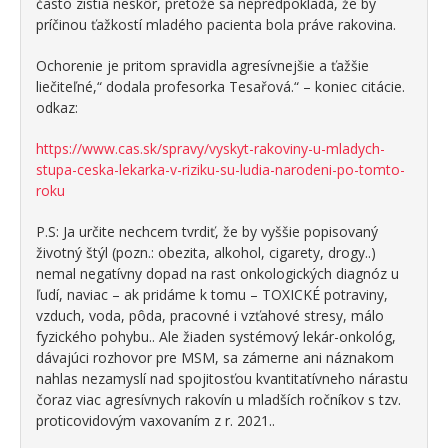
často zistia neskôr, pretože sa nepredpokladá, že by
príčinou ťažkostí mladého pacienta bola práve rakovina.
Ochorenie je pritom spravidla agresívnejšie a ťažšie
liečiteľné,“ dodala profesorka Tesařová.“ – koniec citácie.
odkaz:
https://www.cas.sk/spravy/vyskyt-rakoviny-u-mladych-
stupa-ceska-lekarka-v-riziku-su-ludia-narodeni-po-tomto-
roku
P.S: Ja určite nechcem tvrdiť, že by vyššie popisovaný
životný štýl (pozn.: obezita, alkohol, cigarety, drogy..)
nemal negatívny dopad na rast onkologických diagnóz u
ľudí, naviac – ak pridáme k tomu – TOXICKÉ potraviny,
vzduch, voda, pôda, pracovné i vzťahové stresy, málo
fyzického pohybu.. Ale žiaden systémový lekár-onkológ,
dávajúci rozhovor pre MSM, sa zámerne ani náznakom
nahlas nezamyslí nad spojitosťou kvantitatívneho nárastu
čoraz viac agresívnych rakovín u mladších ročníkov s tzv.
proticovidovým vaxovaním z r. 2021..