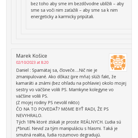
bez toho aby sme im bezdôvodne ublížili – aby
sme sa voči nim zaťažili – aby sme sa k nim
energeticky a karmicky pripútali.
Marek Košice
02/10/2023 at 8:20
Daniel : Spamätaj sa, človeče….Nič nie je
zmanipulované. Ako dôkaz (pre mňa) slúži fakt, že
kamaráti a známi (bez ohľadu na pohlavie) okolo mojej
sestry vo väčšine volili PS. Mamkyne kolegyne vo
väčšine volili PS.
(Z mojej rodiny PS nevolil nikto)
ČO NA TO POVEDAŤ? MôME BYŤ RADI, ŽE PS
NEVYHRALO.
Tých 18% ktoré získali je proste REÁLNYCH. Ľudia sú
j*bnutí. Neviď za tým manipuláciu s hlasmi. Taká je
smutná realita, ľudia rozumovo degradujú.