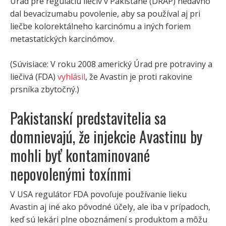
Úrad pre reguláciu liečiv v Pakistane (DRAP) nedávno
dal bevacizumabu povolenie, aby sa používal aj pri
liečbe kolorektálneho karcinómu a iných foriem
metastatických karcinómov.
(Súvisiace: V roku 2008 americký Úrad pre potraviny a
liečivá (FDA)
vyhlásil
, že Avastin je proti rakovine
prsníka zbytočný.)
Pakistanskí predstavitelia sa
domnievajú, že injekcie Avastinu by
mohli byť kontaminované
nepovolenými toxínmi
V USA regulátor FDA povoľuje používanie lieku
Avastin aj iné ako pôvodné účely, ale iba v prípadoch,
keď sú lekári plne oboznámení s produktom a môžu