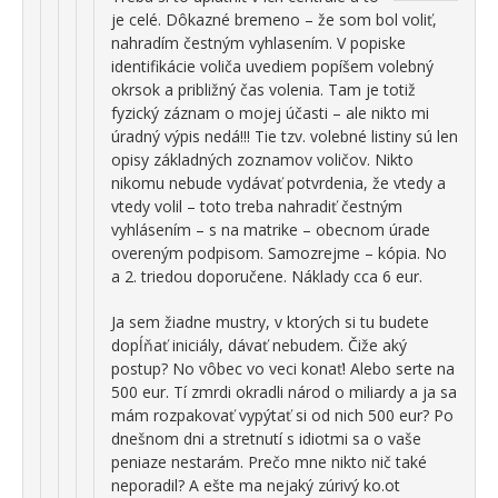
je celé. Dôkazné bremeno – že som bol voliť,
nahradím čestným vyhlasením. V popiske
identifikácie voliča uvediem popíšem volebný
okrsok a približný čas volenia. Tam je totiž
fyzický záznam o mojej účasti – ale nikto mi
úradný výpis nedá!!! Tie tzv. volebné listiny sú len
opisy základných zoznamov voličov. Nikto
nikomu nebude vydávať potvrdenia, že vtedy a
vtedy volil – toto treba nahradiť čestným
vyhlásením – s na matrike – obecnom úrade
overeným podpisom. Samozrejme – kópia. No
a 2. triedou doporučene. Náklady cca 6 eur.
Ja sem žiadne mustry, v ktorých si tu budete
dopĺňať iniciály, dávať nebudem. Čiže aký
postup? No vôbec vo veci konať! Alebo serte na
500 eur. Tí zmrdi okradli národ o miliardy a ja sa
mám rozpakovať vypýtať si od nich 500 eur? Po
dnešnom dni a stretnutí s idiotmi sa o vaše
peniaze nestarám. Prečo mne nikto nič také
neporadil? A ešte ma nejaký zúrivý ko.ot