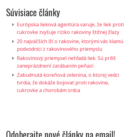
Súvisiace články
Európska lieková agentúra varuje, že liek proti
cukrovke zvyšuje riziko rakoviny štítnej žľazy
20 najväčších lží o rakovine, ktorými vás klamú
podvodníci z rakovinového priemyslu
Rakovinový priemysel nehľadá liek: Sú príliš
zaneprázdnení zarábaním peňazí
Zabudnutá koreňová zelenina, o ktorej vedci
tvrdia, že dokáže bojovať proti rakovine,
cukrovke a chorobám srdca
Odoberajte nové články na email!