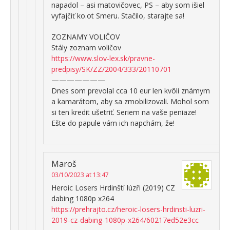
napadol – asi matovičovec, PS – aby som išiel
vyfajčiť ko.ot Smeru. Stačilo, starajte sa!
ZOZNAMY VOLIČOV
Stály zoznam voličov
https://www.slov-lex.sk/pravne-
predpisy/SK/ZZ/2004/333/20110701
———————
Dnes som prevolal cca 10 eur len kvôli známym
a kamarátom, aby sa zmobilizovali. Mohol som
si ten kredit ušetriť. Seriem na vaše peniaze!
Ešte do papule vám ich napchám, že!
Maroš
03/10/2023 at 13:47
Heroic Losers Hrdinští lúzři (2019) CZ
dabing 1080p x264
https://prehrajto.cz/heroic-losers-hrdinsti-luzri-
2019-cz-dabing-1080p-x264/60217ed52e3cc