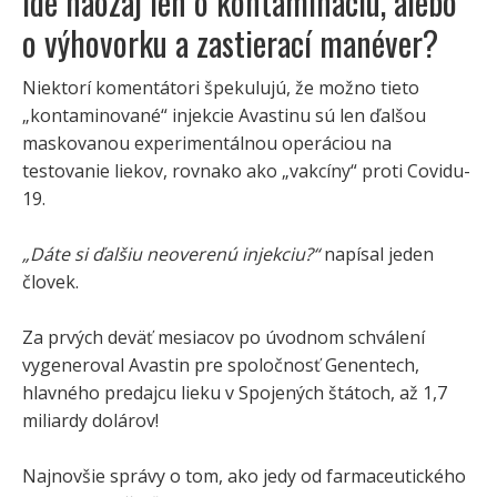
Ide naozaj len o kontamináciu, alebo
o výhovorku a zastierací manéver?
Niektorí komentátori špekulujú, že možno tieto
„kontaminované“ injekcie Avastinu sú len ďalšou
maskovanou experimentálnou operáciou na
testovanie liekov, rovnako ako „vakcíny“ proti Covidu-
19.
„Dáte si ďalšiu neoverenú injekciu?“
napísal jeden
človek.
Za prvých deväť mesiacov po úvodnom schválení
vygeneroval Avastin pre spoločnosť Genentech,
hlavného predajcu lieku v Spojených štátoch, až 1,7
miliardy dolárov!
Najnovšie správy o tom, ako jedy od farmaceutického