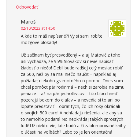
Odpovedať
Maroš
02/10/2023 at 14:50
A kde to máš napísané?! Vy si sami robíte
mozgové blokády!
Už začínam byť presvedčený – a aj Matovič z toho
asi vychádza, že 95% Slovákov si nevie napísať
žiadosť o niečo! Debil bude radšej celý mesiac robiť
za 500, než by sa mal niečo naučiť – napríklad aj
požiadať niekoho gramotného o pomoc. Dnes som
chcel pomôcť pár rodinmá – nech si zarobia na zimu
peniaze – až na pár jednotlivcov – títo blbci hneď
pozerajú bokom do diaľav – a nevedia si to ani po
lopate predstaviť – obrať tých, čo ich roky okrádali –
o svojich 500 euro! A nehľadajú riešenia, ale aby sa
to nemohlo podariť! No neokrádaj takých sprostých
ľudí! Už niekto vie, kde budú a či zablombované knihy
o účasti na voľbách? Lebo to je len orientačná