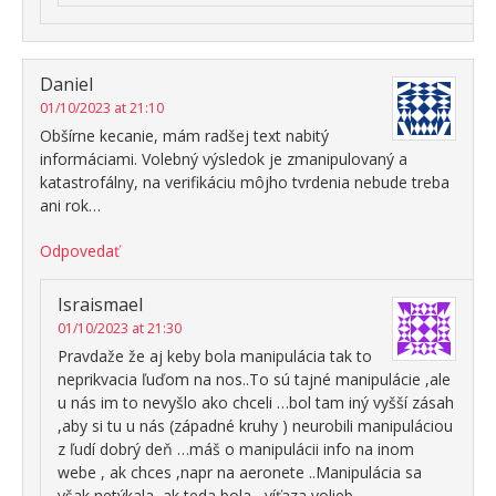
Daniel
01/10/2023 at 21:10
Obšírne kecanie, mám radšej text nabitý
informáciami. Volebný výsledok je zmanipulovaný a
katastrofálny, na verifikáciu môjho tvrdenia nebude treba
ani rok…
Odpovedať
Israismael
01/10/2023 at 21:30
Pravdaže že aj keby bola manipulácia tak to
neprikvacia ľuďom na nos..To sú tajné manipulácie ,ale
u nás im to nevyšlo ako chceli …bol tam iný vyšší zásah
,aby si tu u nás (západné kruhy ) neurobili manipuláciou
z ľudí dobrý deň …máš o manipulácii info na inom
webe , ak chces ,napr na aeronete ..Manipulácia sa
však netýkala ,ak teda bola , víťaza volieb ..