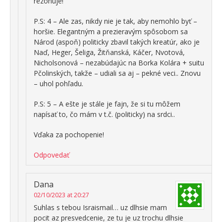
rezonuje!
P.S: 4 – Ale zas, nikdy nie je tak, aby nemohlo byť –
horšie. Elegantným a prezieravým spôsobom sa
Národ (aspoň) politicky zbavil takých kreatúr, ako je
Naď, Heger, Šeliga, Žitňanská, Káčer, Nvotová,
Nicholsonová – nezabúdajúc na Borka Kolára + suitu
Pčolinských, takže – udiali sa aj – pekné veci.. Znovu
– uhol pohľadu.
P.S: 5 – A ešte je stále je fajn, že si tu môžem
napísať to, čo mám v t.č. (politicky) na srdci..
Vďaka za pochopenie!
Odpovedať
Dana
02/10/2023 at 20:27
Suhlas s tebou Israismail… uz dlhsie mam
pocit az presvedcenie, ze tu je uz trochu dlhsie