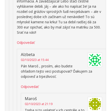
informácia. A zavádzajúca! Lebo stačí čestné
vyhlásenie debili. Jáj – ale ako ho napísať že! Ja na
rozdiel od grázlov sprostých ľudí neojebávam – ale v
poslednej dobe ich začínam už nenávidieť! To sú
mlynské kamene na krku! Tu sa debil radšej dá za
300 eur opichať, ako by mal zájsť na matriku za 500.
Srať na vás!!
Odpovedať
Alzbeta
02/10/2023 at 15:44
Pán Maroš , prosím, ako budete
ohľadom tejto veci postupovať? Ďakujem za
odpoveď a trpezlivosť.
Odpovedať
Maroš
02/10/2023 at 21:19
Treba si to uplatniť v ich centrále a to