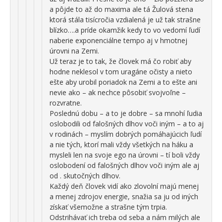
a pôjde to až do maxima ale tá Žulová stena
ktorá stála tisícročia vzdialená je už tak strašne
blízko….a príde okamžik kedy to vo vedomí ľudí
naberie exponenciálne tempo aj v hmotnej
úrovni na Zemi.
Už teraz je to tak, že človek má čo robiť aby
hodne neklesol v tom uragáne očisty a nieto
ešte aby urobil poriadok na Zemi a to ešte ani
nevie ako – ak nechce pôsobiť svojvoľne –
rozvratne.
Poslednú dobu – a to je dobre – sa mnohí ľudia
oslobodili od falošných dlhov voči iným – a to aj
v rodinách – myslím dobrých pomáhajúcich ľudí
a nie tých, ktorí mali vždy všetkých na háku a
mysleli len na svoje ego na úrovni – tí boli vždy
oslobodení od falošných dlhov voči iným ale aj
od . skutočných dlhov.
Každý deň človek vidí ako zlovolní majú menej
a menej zdrojov energie, snažia sa ju od iných
získať všemožne a strašne tým trpia.
Odstrihávať ich treba od seba a nám milých ale