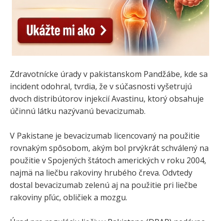
Zdravotnícke úrady v pakistanskom Pandžábe, kde sa
incident odohral, ​​tvrdia, že v súčasnosti vyšetrujú
dvoch distribútorov injekcií Avastinu, ktorý obsahuje
účinnú látku nazývanú bevacizumab.
V Pakistane je bevacizumab licencovaný na použitie
rovnakým spôsobom, akým bol prvýkrát schválený na
použitie v Spojených štátoch amerických v roku 2004,
najmä na liečbu rakoviny hrubého čreva. Odvtedy
dostal bevacizumab zelenú aj na použitie pri liečbe
rakoviny pľúc, obličiek a mozgu.