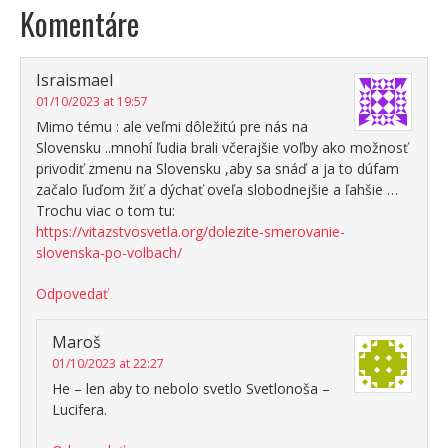
Komentáre
Israismael
01/10/2023 at 19:57
Mimo tému : ale veľmi dôležitú pre nás na
Slovensku ..mnohí ľudia brali včerajšie voľby ako možnosť
privodiť zmenu na Slovensku ,aby sa snáď a ja to dúfam
začalo ľuďom žiť a dýchať oveľa slobodnejšie a ľahšie …
Trochu viac o tom tu:
https://vitazstvosvetla.org/dolezite-smerovanie-
slovenska-po-volbach/
Odpovedať
Maroš
01/10/2023 at 22:27
He – len aby to nebolo svetlo Svetlonoša –
Lucifera.