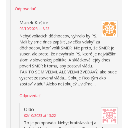
Odpovedať
Marek Košice
02/10/2023 at 8:23
Nebyť voliacich dôchodcov, vyhralo by PS.
Mali by sme dnes zapáliť „sviečku vďaky“ za
dôchodcov, ktorí volili SMER. Nie preto, že SMER je
super, ale preto, že nevyhralo PS, ktoré je najväčším
zlom v slovenskej politike. A skládková lejdy dnes
poverí SMER k tomu, aby zostavil vládu.
TAK TO SOM VEĽMI, ALE VEĽMI ZVEDAVÝ, ako bude
vyzerať zostavená vláda… Šokuje Fico tým ako
zostaví vládu? Alebo nešokuje? Uvidíme…
Odpovedať
Oldo
02/10/2023 at 13:22
To je polopravda. Nebyť bratislavskej a