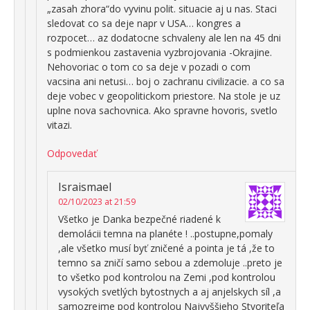
„zasah zhora“do vyvinu polit. situacie aj u nas. Staci
sledovat co sa deje napr v USA… kongres a
rozpocet… az dodatocne schvaleny ale len na 45 dni
s podmienkou zastavenia vyzbrojovania -Okrajine.
Nehovoriac o tom co sa deje v pozadi o com
vacsina ani netusi… boj o zachranu civilizacie. a co sa
deje vobec v geopolitickom priestore. Na stole je uz
uplne nova sachovnica. Ako spravne hovoris, svetlo
vitazi.
Odpovedať
Israismael
02/10/2023 at 21:59
Všetko je Danka bezpečné riadené k
demolácii temna na planéte ! ..postupne,pomaly
,ale všetko musí byť zničené a pointa je tá ,že to
temno sa zničí samo sebou a zdemoluje ..preto je
to všetko pod kontrolou na Zemi ,pod kontrolou
vysokých svetlých bytostnych a aj anjelskych síl ,a
samozrejme pod kontrolou Najvyššieho Stvoriteľa