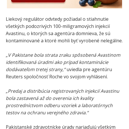
Liekový regulátor odvtedy požiadal o stiahnutie
všetkých podozrivých 100-miligramových injekcií
Avastinu, o ktorých sa agentúra domnieva, že sú
kontaminované a ktoré mohli byť vyrobené nelegálne.
„V Pakistane bola strata zraku spôsobená Avastinom
identifikovaná úradmi ako prípad kontaminácie
dodávateľom tretej strany,“
uviedla pre agentúru
Reuters spoločnosť Roche vo svojom vyhlásení.
„Predaj a distribúcia registrovaných injekcií Avastinu
bola zastavená až do overenia ich kvality
prostredníctvom odberu vzoriek a laboratórnych
testov na ochranu verejného zdravia.“
Pakistanské zdravotnícke úrady nariaďujú všetkým