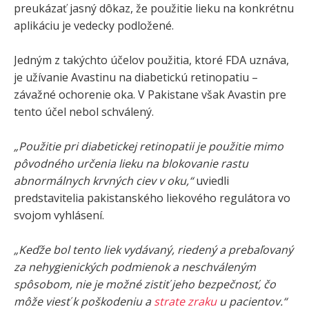
preukázať jasný dôkaz, že použitie lieku na konkrétnu
aplikáciu je vedecky podložené.
Jedným z takýchto účelov použitia, ktoré FDA uznáva,
je užívanie Avastinu na diabetickú retinopatiu –
závažné ochorenie oka. V Pakistane však Avastin pre
tento účel nebol schválený.
„Použitie pri diabetickej retinopatii je použitie mimo
pôvodného určenia lieku na blokovanie rastu
abnormálnych krvných ciev v oku,“
uviedli
predstavitelia pakistanského liekového regulátora vo
svojom vyhlásení.
„Keďže bol tento liek vydávaný, riedený a prebaľovaný
za nehygienických podmienok a neschváleným
spôsobom, nie je možné zistiť jeho bezpečnosť, čo
môže viesť k poškodeniu a
strate zraku
u pacientov.“