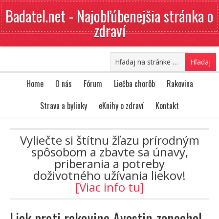
Badatel.net - Najobľúbenejšia stránka o
zdraví
Home
O nás
Fórum
Liečba chorôb
Rakovina
Strava a bylinky
eKnihy o zdraví
Kontakt
Vyliečte si štítnu žľazu prírodným
spôsobom a zbavte sa únavy,
priberania a potreby
doživotného užívania liekov!
[Viac info tu]
Liek proti rakovine Avastin zanechal