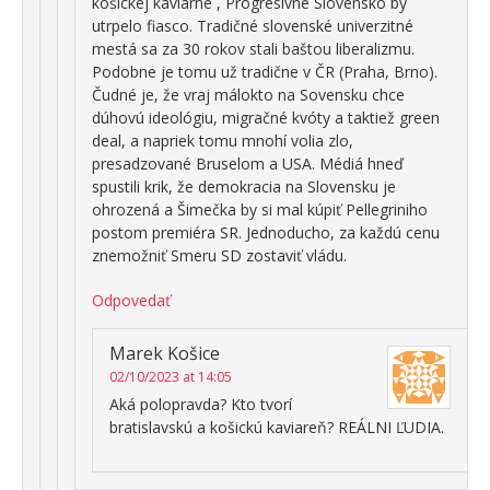
košickej kaviarne , Progresívne Slovensko by
utrpelo fiasco. Tradičné slovenské univerzitné
mestá sa za 30 rokov stali baštou liberalizmu.
Podobne je tomu už tradične v ČR (Praha, Brno).
Čudné je, že vraj málokto na Sovensku chce
dúhovú ideológiu, migračné kvóty a taktiež green
deal, a napriek tomu mnohí volia zlo,
presadzované Bruselom a USA. Médiá hneď
spustili krik, že demokracia na Slovensku je
ohrozená a Šimečka by si mal kúpiť Pellegriniho
postom premiéra SR. Jednoducho, za každú cenu
znemožniť Smeru SD zostaviť vládu.
Odpovedať
Marek Košice
02/10/2023 at 14:05
Aká polopravda? Kto tvorí
bratislavskú a košickú kaviareň? REÁLNI ĽUDIA.