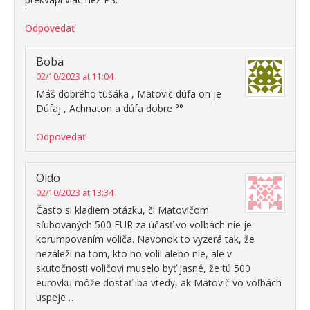
Odpovedať
Boba
02/10/2023 at 11:04
Máš dobrého tušáka , Matovič dúfa on je
Dúfaj , Achnaton a dúfa dobre °°
Odpovedať
Oldo
02/10/2023 at 13:34
Často si kladiem otázku, či Matovičom
sľubovaných 500 EUR za účasť vo voľbách nie je
korumpovaním voliča. Navonok to vyzerá tak, že
nezáleží na tom, kto ho volil alebo nie, ale v
skutočnosti voličovi muselo byť jasné, že tú 500
eurovku môže dostať iba vtedy, ak Matovič vo voľbách
uspeje …