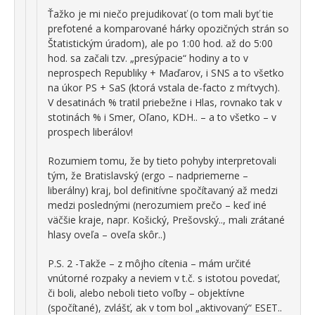
Ťažko je mi niečo prejudikovať (o tom mali byť tie
prefotené a komparované hárky opozičných strán so
Štatistickým úradom), ale po 1:00 hod. až do 5:00
hod. sa začali tzv. „presýpacie“ hodiny a to v
neprospech Republiky + Maďarov, i SNS a to všetko
na úkor PS + SaS (ktorá vstala de-facto z mŕtvych).
V desatinách % tratil priebežne i Hlas, rovnako tak v
stotinách % i Smer, Oľano, KDH.. – a to všetko – v
prospech liberálov!
Rozumiem tomu, že by tieto pohyby interpretovali
tým, že Bratislavský (ergo – nadpriemerne –
liberálny) kraj, bol definitívne spočítavaný až medzi
medzi poslednými (nerozumiem prečo – keď iné
väčšie kraje, napr. Košický, Prešovský.., mali zrátané
hlasy oveľa – oveľa skôr..)
P.S. 2 -Takže – z môjho cítenia – mám určité
vnútorné rozpaky a neviem v t.č. s istotou povedať,
či boli, alebo neboli tieto voľby – objektívne
(spočítané), zvlášť, ak v tom bol „aktivovaný“ ESET..