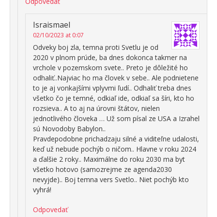
Odpovedať
Israismael
02/10/2023 at 0:07
Odveky boj zla, temna proti Svetlu je od
2020 v plnom prúde, ba dnes dokonca takmer na
vrchole v pozemskom svete.. Preto je dôležité ho
odhaliť..Najviac ho ma človek v sebe.. Ale podnietene
to je aj vonkajšími vplyvmi ľudí.. Odhaliť treba dnes
všetko čo je temné, odkiaľ ide, odkiaľ sa šíri, kto ho
rozsieva.. A to aj na úrovni štátov, nielen
jednotlivého človeka … Už som písal ze USA a Izrahel
sú Novodoby Babylon..
Pravdepodobne prichadzaju silné a viditeľne udalosti,
keď už nebude pochýb o ničom.. Hlavne v roku 2024
a ďalšie 2 roky.. Maximálne do roku 2030 ma byt
všetko hotovo (samozrejme ze agenda2030
nevyjde).. Boj temna vers Svetlo.. Niet pochýb kto
vyhrá!
Odpovedať