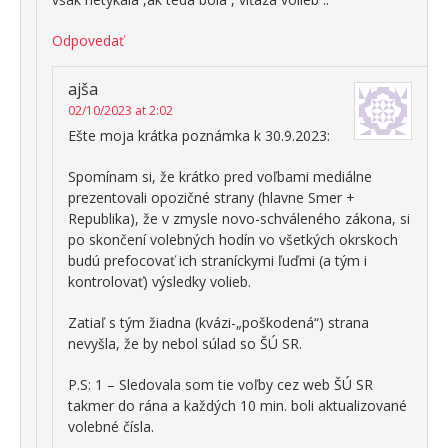
Odpovedať
ajša
02/10/2023 at 2:02
Ešte moja krátka poznámka k 30.9.2023:
Spomínam si, že krátko pred voľbami mediálne
prezentovali opozičné strany (hlavne Smer +
Republika), že v zmysle novo-schváleného zákona, si
po skončení volebných hodín vo všetkých okrskoch
budú prefocovať ich straníckymi ľuďmi (a tým i
kontrolovať) výsledky volieb.
Zatiaľ s tým žiadna (kvázi-„poškodená“) strana
nevyšla, že by nebol súlad so ŠÚ SR.
P.S: 1 – Sledovala som tie voľby cez web ŠÚ SR
takmer do rána a každých 10 min. boli aktualizované
volebné čísla.