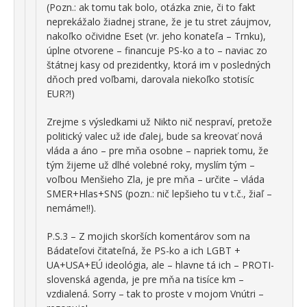
(Pozn.: ak tomu tak bolo, otázka znie, či to fakt
neprekážalo žiadnej strane, že je tu stret záujmov,
nakoľko očividne Eset (vr. jeho konateľa – Trnku),
úplne otvorene – financuje PS-ko a to – naviac zo
štátnej kasy od prezidentky, ktorá im v posledných
dňoch pred voľbami, darovala niekoľko stotisíc
EUR?!)
Zrejme s výsledkami už Nikto nič nespraví, pretože
politický valec už ide ďalej, bude sa kreovať nová
vláda a áno – pre mňa osobne – napriek tomu, že
tým žijeme už dlhé volebné roky, myslím tým –
voľbou Menšieho Zla, je pre mňa – určite – vláda
SMER+Hlas+SNS (pozn.: nič lepšieho tu v t.č., žiaľ –
nemáme!!).
P.S.3 – Z mojich skorších komentárov som na
Bádateľovi čitateľná, že PS-ko a ich LGBT +
UA+USA+EÚ ideológia, ale – hlavne tá ich – PROTI-
slovenská agenda, je pre mňa na tisíce km –
vzdialená. Sorry – tak to proste v mojom Vnútri –