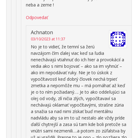
neba a zeme !
Odpovedať
Achnaton
03/10/2023 at 11:37
No je to vidieť, že temní sa žerú
navzájom čím ďalej viac keď sa ľudia
nenechávajú vtiahnuť do ich hier a provokácií a
vedia ako s nimi bojovať – ako sa im vyhnúť –
ako im nepodávať ruky. Nie je to úskok z
vypočítavosťi keď dobrý človek nechá trpieť
zmetka a nepomôže mu – má pomáhať až keď
je o to ním požiadaný…. Je to ako oddeľujúci sa
olej od vody, zlí ničia zlých, vypočítavaví sa
nechávajú oklamať vypočítavými, strašne zúria
a snažia sa nad nimi získať buď mentálnu
nadvládu aby sa im to už nestalo ale vždy príde
ďalší chytrejší a zasa sú tam kde boli pretože sa
vnútri sami nezmenili….a potom zo zúfalstva by
už aj vraždili. Presne to je ono – zlo pozžiera zlo