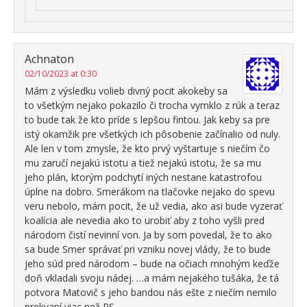
Achnaton
02/10/2023 at 0:30
Mám z výsledku volieb divný pocit akokeby sa
to všetkým nejako pokazilo či trocha vymklo z rúk a teraz
to bude tak že kto príde s lepšou fintou. Jak keby sa pre
istý okamžik pre všetkých ich pôsobenie začínalio od nuly.
Ale len v tom zmysle, že kto prvý vyštartuje s niečím čo
mu zaručí nejakú istotu a tiež nejakú istotu, že sa mu
jeho plán, ktorým podchytí iných nestane katastrofou
úplne na dobro. Smerákom na tlačovke nejako do spevu
veru nebolo, mám pocit, že už vedia, ako asi bude vyzerať
koalícia ale nevedia ako to urobiť aby z toho vyšli pred
národom čistí nevinní von. Ja by som povedal, že to ako
sa bude Smer správať pri vzniku novej vlády, že to bude
jeho súd pred národom – bude na očiach mnohým keďže
doň vkladali svoju nádej. …a mám nejakého tušáka, že tá
potvora Matovič s jeho bandou nás ešte z niečím nemilo
prekvapí viac než PS.