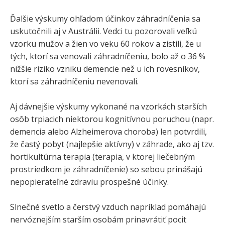
Ďalšie výskumy ohľadom účinkov záhradníčenia sa
uskutočnili aj v Austrálii. Vedci tu pozorovali veľkú
vzorku mužov a žien vo veku 60 rokov a zistili, že u
tých, ktorí sa venovali záhradníčeniu, bolo až o 36 %
nižšie riziko vzniku demencie než u ich rovesníkov,
ktorí sa záhradníčeniu nevenovali.
Aj dávnejšie výskumy vykonané na vzorkách starších
osôb trpiacich niektorou kognitívnou poruchou (napr.
demencia alebo Alzheimerova choroba) len potvrdili,
že častý pobyt (najlepšie aktívny) v záhrade, ako aj tzv.
hortikultúrna terapia (terapia, v ktorej liečebným
prostriedkom je záhradníčenie) so sebou prinášajú
nepopierateľné zdraviu prospešné účinky.
Slnečné svetlo a čerstvý vzduch napríklad pomáhajú
nervóznejším starším osobám prinavrátiť pocit