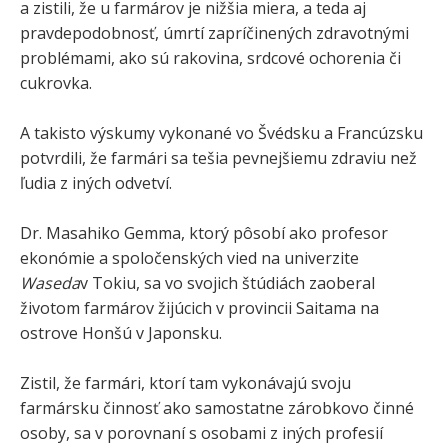
a zistili, že u farmárov je nižšia miera, a teda aj
pravdepodobnosť, úmrtí zapríčinených zdravotnými
problémami, ako sú rakovina, srdcové ochorenia či
cukrovka.
A takisto výskumy vykonané vo Švédsku a Francúzsku
potvrdili, že farmári sa tešia pevnejšiemu zdraviu než
ľudia z iných odvetví.
Dr. Masahiko Gemma, ktorý pôsobí ako profesor
ekonómie a spoločenských vied na univerzite
Waseda
v Tokiu, sa vo svojich štúdiách zaoberal
životom farmárov žijúcich v provincii Saitama na
ostrove Honšú v Japonsku.
Zistil, že farmári, ktorí tam vykonávajú svoju
farmársku činnosť ako samostatne zárobkovo činné
osoby, sa v porovnaní s osobami z iných profesií