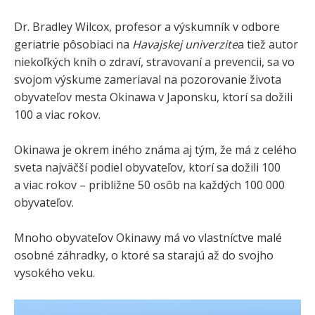
Dr. Bradley Wilcox, profesor a výskumník v odbore
geriatrie pôsobiaci na
Havajskej univerzite
a tiež autor
niekoľkých kníh o zdraví, stravovaní a prevencii, sa vo
svojom výskume zameriaval na pozorovanie života
obyvateľov mesta Okinawa v Japonsku, ktorí sa dožili
100 a viac rokov.
Okinawa je okrem iného známa aj tým, že má z celého
sveta najväčší podiel obyvateľov, ktorí sa dožili 100
a viac rokov – približne 50 osôb na každých 100 000
obyvateľov.
Mnoho obyvateľov Okinawy má vo vlastníctve malé
osobné záhradky, o ktoré sa starajú až do svojho
vysokého veku.