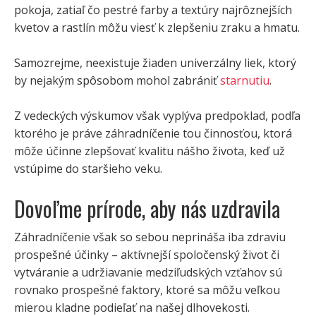
pokoja, zatiaľ čo pestré farby a textúry najrôznejších
kvetov a rastlín môžu viesť k zlepšeniu zraku a hmatu.
Samozrejme, neexistuje žiaden univerzálny liek, ktorý
by nejakým spôsobom mohol zabrániť
starnutiu
.
Z vedeckých výskumov však vyplýva predpoklad, podľa
ktorého je práve záhradníčenie tou činnosťou, ktorá
môže účinne zlepšovať kvalitu nášho života, keď už
vstúpime do staršieho veku.
Dovoľme prírode, aby nás uzdravila
Záhradníčenie však so sebou neprináša iba zdraviu
prospešné účinky – aktívnejší spoločenský život či
vytváranie a udržiavanie medziľudských vzťahov sú
rovnako prospešné faktory, ktoré sa môžu veľkou
mierou kladne podieľať na našej dlhovekosti.