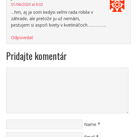
01/06/2020 at 6:02
…hm, aj ja som kedysi veľmi rada robila v
záhrade, ale pretože ju už nemám,
pestujem si aspoň kvety v kvetináčoch……………..
Odpovedať
Pridajte komentár
*
Name
*
Email