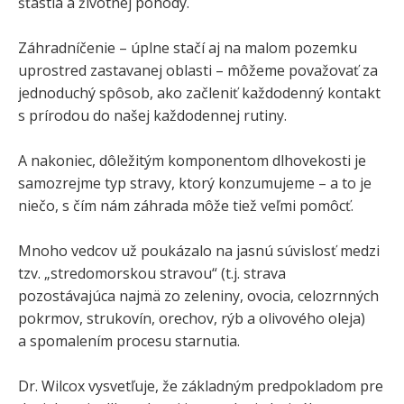
šťastia a životnej pohody.
Záhradníčenie – úplne stačí aj na malom pozemku
uprostred zastavanej oblasti – môžeme považovať za
jednoduchý spôsob, ako začleniť každodenný kontakt
s prírodou do našej každodennej rutiny.
A nakoniec, dôležitým komponentom dlhovekosti je
samozrejme typ stravy, ktorý konzumujeme – a to je
niečo, s čím nám záhrada môže tiež veľmi pomôcť.
Mnoho vedcov už poukázalo na jasnú súvislosť medzi
tzv. „stredomorskou stravou“ (t.j. strava
pozostávajúca najmä zo zeleniny, ovocia, celozrnných
pokrmov, strukovín, orechov, rýb a olivového oleja)
a spomalením procesu starnutia.
Dr. Wilcox vysvetľuje, že základným predpokladom pre