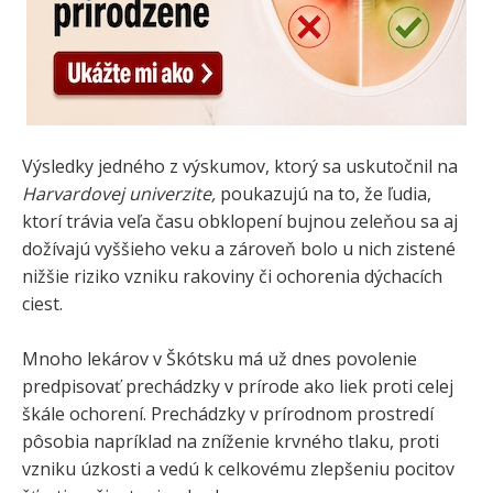
Výsledky jedného z výskumov, ktorý sa uskutočnil na
Harvardovej univerzite,
poukazujú na to, že ľudia,
ktorí trávia veľa času obklopení bujnou zeleňou sa aj
dožívajú vyššieho veku a zároveň bolo u nich zistené
nižšie riziko vzniku rakoviny či ochorenia dýchacích
ciest.
Mnoho lekárov v Škótsku má už dnes povolenie
predpisovať prechádzky v prírode ako liek proti celej
škále ochorení. Prechádzky v prírodnom prostredí
pôsobia napríklad na zníženie krvného tlaku, proti
vzniku úzkosti a vedú k celkovému zlepšeniu pocitov