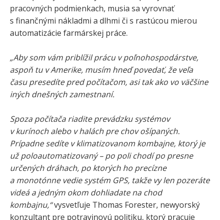
pracovných podmienkach, musia sa vyrovnať
s finančnými nákladmi a dlhmi či s rastúcou mierou
automatizácie farmárskej práce.
„Aby som vám priblížil prácu v poľnohospodárstve,
aspoň tu v Amerike, musím hneď povedať, že veľa
času presedíte pred počítačom, asi tak ako vo väčšine
iných dnešných zamestnaní.
Spoza počítača riadite prevádzku systémov
v kurínoch alebo v halách pre chov ošípaných.
Prípadne sedíte v klimatizovanom kombajne, ktorý je
už poloautomatizovaný – po poli chodí po presne
určených dráhach, po ktorých ho precízne
a monotónne vedie systém GPS, takže vy len pozeráte
videá a jedným okom dohliadate na chod
kombajnu,“
vysvetľuje Thomas Forester, newyorský
konzultant pre potravinovú politiku, ktorý pracuje