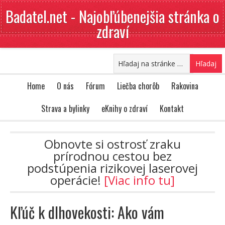
Badatel.net - Najobľúbenejšia stránka o
zdraví
Home
O nás
Fórum
Liečba chorôb
Rakovina
Strava a bylinky
eKnihy o zdraví
Kontakt
Obnovte si ostrosť zraku
prírodnou cestou bez
podstúpenia rizikovej laserovej
operácie!
[Viac info tu]
Kľúč k dlhovekosti: Ako vám