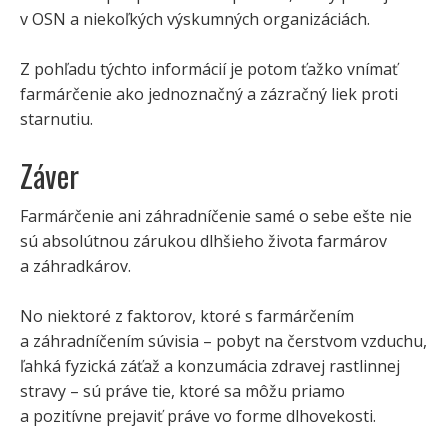
v OSN a niekoľkých výskumných organizáciách.
Z pohľadu týchto informácií je potom ťažko vnímať
farmárčenie ako jednoznačný a zázračný liek proti
starnutiu.
Záver
Farmárčenie ani záhradníčenie samé o sebe ešte nie
sú absolútnou zárukou dlhšieho života farmárov
a záhradkárov.
No niektoré z faktorov, ktoré s farmárčením
a záhradníčením súvisia – pobyt na čerstvom vzduchu,
ľahká fyzická záťaž a konzumácia zdravej rastlinnej
stravy – sú práve tie, ktoré sa môžu priamo
a pozitívne prejaviť práve vo forme dlhovekosti.