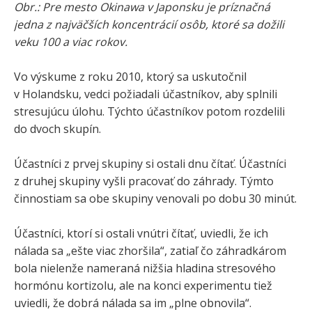
Obr.: Pre mesto Okinawa v Japonsku je príznačná
jedna z najväčších koncentrácií osôb, ktoré sa dožili
veku 100 a viac rokov.
Vo výskume z roku 2010, ktorý sa uskutočnil
v Holandsku, vedci požiadali účastníkov, aby splnili
stresujúcu úlohu. Týchto účastníkov potom rozdelili
do dvoch skupín.
Účastníci z prvej skupiny si ostali dnu čítať. Účastníci
z druhej skupiny vyšli pracovať do záhrady. Týmto
činnostiam sa obe skupiny venovali po dobu 30 minút.
Účastníci, ktorí si ostali vnútri čítať, uviedli, že ich
nálada sa „ešte viac zhoršila“, zatiaľ čo záhradkárom
bola nielenže nameraná nižšia hladina stresového
hormónu kortizolu, ale na konci experimentu tiež
uviedli, že dobrá nálada sa im „plne obnovila“.