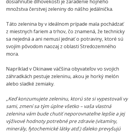
dosiahnutie dlhovekosti je zaradenie hojného
množstva čerstvej zeleniny do nášho jedálnička.
Táto zelenina by v ideálnom prípade mala pochádzať
z miestnych fariem a trhov, čo znamená, že technicky
sa nejedná a ani nemusí jednať o potraviny, ktoré sú
svojím pôvodom naozaj z oblasti Stredozemného
mora.
Napríklad v Okinawe väčšina obyvateľov vo svojich
záhradkách pestuje zeleninu, akou je horký melón
alebo sladké zemiaky.
„Keď konzumujete zeleninu, ktorú ste si vypestovali vy
sami, zmení sa tým úplne všetko – vaša vlastná
zelenina vám bude chutiť neporovnateľne lepšie a jej
výživové hodnoty potrebné pre zdravie (vitamíny,
minerály, fytochemické látky atď.) ďaleko prevyšujú