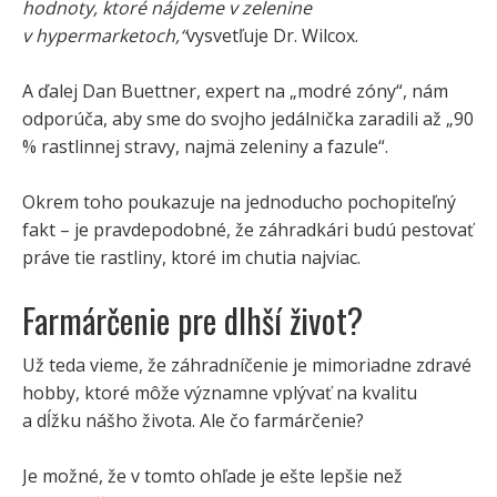
hodnoty, ktoré nájdeme v zelenine
v hypermarketoch,“
vysvetľuje Dr. Wilcox.
A ďalej Dan Buettner, expert na „modré zóny“, nám
odporúča, aby sme do svojho jedálnička zaradili až „90
% rastlinnej stravy, najmä zeleniny a fazule“.
Okrem toho poukazuje na jednoducho pochopiteľný
fakt – je pravdepodobné, že záhradkári budú pestovať
práve tie rastliny, ktoré im chutia najviac.
Farmárčenie pre dlhší život?
Už teda vieme, že záhradníčenie je mimoriadne zdravé
hobby, ktoré môže významne vplývať na kvalitu
a dĺžku nášho života. Ale čo farmárčenie?
Je možné, že v tomto ohľade je ešte lepšie než