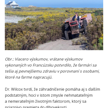
Obr.: Viacero výskumov, vrátane výskumov
vykonaných vo Francúzsku potvrdilo, že farmári sa
tešia aj pevnejšiemu zdraviu v porovnaní s osobami,
ktoré na farme napracujú.
Dr. Wilcox tvrdí, že záhradníčenie pomáha aj s ďalším
podstatným, hoci v istom zmysle nehmatateľným
a nemerateľným životným faktorom, ktorý sa
priaznivo premieta do dlhovekosti.