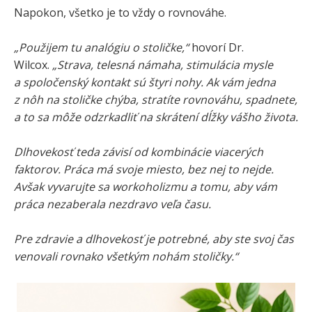
Napokon, všetko je to vždy o rovnováhe.
„Použijem tu analógiu o stoličke,“
hovorí Dr.
Wilcox.
„Strava, telesná námaha, stimulácia mysle
a spoločenský kontakt sú štyri nohy. Ak vám jedna
z nôh na stoličke chýba, stratíte rovnováhu, spadnete,
a to sa môže odzrkadliť na skrátení dĺžky vášho života.
Dlhovekosť teda závisí od kombinácie viacerých
faktorov. Práca má svoje miesto, bez nej to nejde.
Avšak vyvarujte sa workoholizmu a tomu, aby vám
práca nezaberala nezdravo veľa času.
Pre zdravie a dlhovekosť je potrebné, aby ste svoj čas
venovali rovnako všetkým nohám stoličky.“