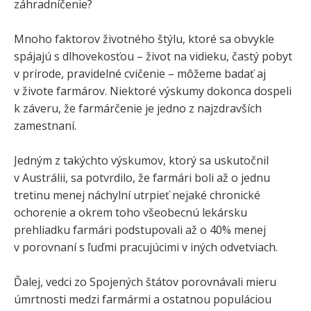
záhradníčenie?
Mnoho faktorov životného štýlu, ktoré sa obvykle
spájajú s dlhovekosťou – život na vidieku, častý pobyt
v prírode, pravidelné cvičenie – môžeme badať aj
v živote farmárov. Niektoré výskumy dokonca dospeli
k záveru, že farmárčenie je jedno z najzdravších
zamestnaní.
Jedným z takýchto výskumov, ktorý sa uskutočnil
v Austrálii, sa potvrdilo, že farmári boli až o jednu
tretinu menej náchylní utrpieť nejaké chronické
ochorenie a okrem toho všeobecnú lekársku
prehliadku farmári podstupovali až o 40% menej
v porovnaní s ľuďmi pracujúcimi v iných odvetviach.
Ďalej, vedci zo Spojených štátov porovnávali mieru
úmrtnosti medzi farmármi a ostatnou populáciou