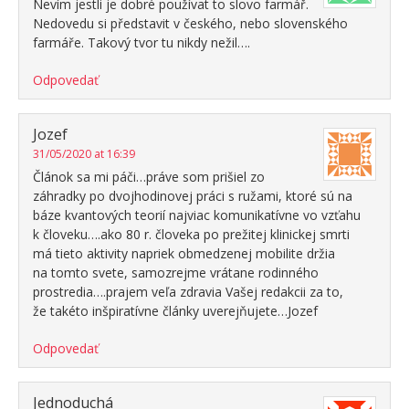
Nevím jestli je dobré používat to slovo farmář.
Nedovedu si představit v českého, nebo slovenského
farmáře. Takový tvor tu nikdy nežil….
Odpovedať
Jozef
31/05/2020 at 16:39
Článok sa mi páči…práve som prišiel zo
záhradky po dvojhodinovej práci s ružami, ktoré sú na
báze kvantových teorií najviac komunikatívne vo vzťahu
k človeku….ako 80 r. človeka po prežitej klinickej smrti
má tieto aktivity napriek obmedzenej mobilite držia
na tomto svete, samozrejme vrátane rodinného
prostredia….prajem veľa zdravia Vašej redakcii za to,
že takéto inšpiratívne články uverejňujete…Jozef
Odpovedať
Jednoduchá