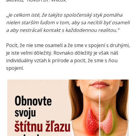
„Je celkom isté, že takýto spoločenský styk pomáha
nielen starším ľuďom v tom, aby sa necítili byť osamelí
a aby nestrácali kontakt s každodennou realitou.“
Pocit, že nie sme osamelí a že sme v spojení s druhými,
je iste veľmi dôležitý. Rovnako dôležitý je však náš
individuálny vzťah k prírode a pocit, že sme s ňou
spojení.