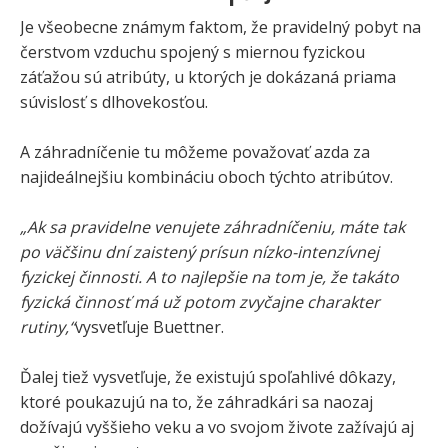
Je všeobecne známym faktom, že pravidelný pobyt na
čerstvom vzduchu spojený s miernou fyzickou
záťažou sú atribúty, u ktorých je dokázaná priama
súvislosť s dlhovekosťou.
A záhradníčenie tu môžeme považovať azda za
najideálnejšiu kombináciu oboch týchto atribútov.
„Ak sa pravidelne venujete záhradníčeniu, máte tak
po väčšinu dní zaistený prísun nízko-intenzívnej
fyzickej činnosti. A to najlepšie na tom je, že takáto
fyzická činnosť má už potom zvyčajne charakter
rutiny,“
vysvetľuje Buettner.
Ďalej tiež vysvetľuje, že existujú spoľahlivé dôkazy,
ktoré poukazujú na to, že záhradkári sa naozaj
dožívajú vyššieho veku a vo svojom živote zažívajú aj