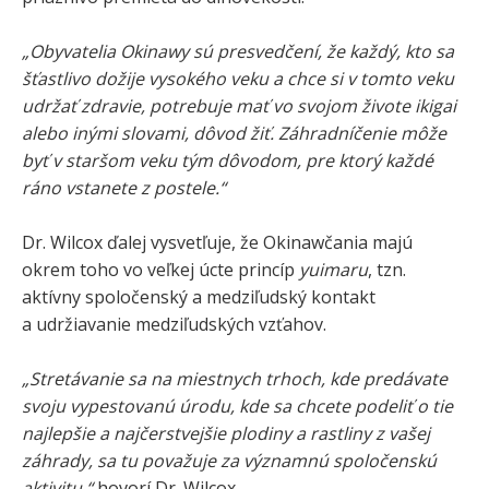
„Obyvatelia Okinawy sú presvedčení, že každý, kto sa
šťastlivo dožije vysokého veku a chce si v tomto veku
udržať zdravie, potrebuje mať vo svojom živote ikigai
alebo inými slovami, dôvod žiť. Záhradníčenie môže
byť v staršom veku tým dôvodom, pre ktorý každé
ráno vstanete z postele.“
Dr. Wilcox ďalej vysvetľuje, že Okinawčania majú
okrem toho vo veľkej úcte princíp
yuimaru
, tzn.
aktívny spoločenský a medziľudský kontakt
a udržiavanie medziľudských vzťahov.
„Stretávanie sa na miestnych trhoch, kde predávate
svoju vypestovanú úrodu, kde sa chcete podeliť o tie
najlepšie a najčerstvejšie plodiny a rastliny z vašej
záhrady, sa tu považuje za významnú spoločenskú
aktivitu,“
hovorí Dr. Wilcox.