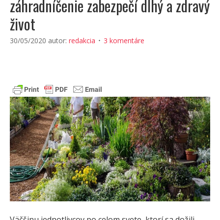
záhradníčenie zabezpečí dlhý a zdravý
život
30/05/2020
autor:
redakcia
3 komentáre
Väčšinu jednotlivcov po celom svete, ktorí sa dožili