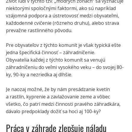
Život ľudí v týchto tzv. „modrých zónach“ sa vyznačuje
niektorými spoločnými faktormi, ako sú napríklad
vzájomná podpora a ústretovosť medzi obyvateľmi,
každodenné cvičenie (rôzneho druhu), alebo strava
prevažne rastlinného pôvodu.
Pre obyvateľov z týchto komunít je však typická ešte
jedna špecifická činnosť – záhradníčenie.
Obyvatelia každej z týchto komunít sa venujú
záhradníčeniu do veľmi vysokého veku – do svojej 80-
ky, 90-ky a nezriedka aj dlhšie.
Je naozaj možné, že by nám presádzanie kvetín
a rastlín, kyprenie a zavlažovanie zeme a vôbec
všetko, čo patrí medzi činnosti pravého záhradkára,
dávalo predpoklady dožiť sa hoci aj 100-ky?
Práca v záhrade zlepšuje náladu