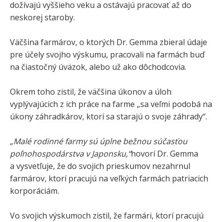
dožívajú vyššieho veku a ostávajú pracovať až do
neskorej staroby.
Väčšina farmárov, o ktorých Dr. Gemma zbieral údaje
pre účely svojho výskumu, pracovali na farmách buď
na čiastočný úväzok, alebo už ako dôchodcovia.
Okrem toho zistil, že väčšina úkonov a úloh
vyplývajúcich z ich práce na farme „sa veľmi podobá na
úkony záhradkárov, ktorí sa starajú o svoje záhrady“.
„Malé rodinné farmy sú úplne bežnou súčasťou
poľnohospodárstva v Japonsku,“
hovorí Dr. Gemma
a vysvetľuje, že do svojich prieskumov nezahrnul
farmárov, ktorí pracujú na veľkých farmách patriacich
korporáciám.
Vo svojich výskumoch zistil, že farmári, ktorí pracujú