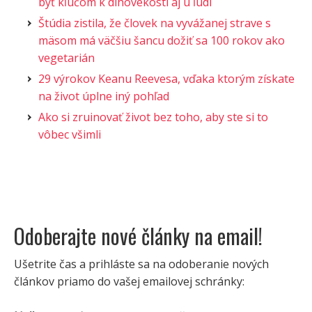
byť kľúčom k dlhovekosti aj u ľudí
Štúdia zistila, že človek na vyvážanej strave s
mäsom má väčšiu šancu dožiť sa 100 rokov ako
vegetarián
29 výrokov Keanu Reevesa, vďaka ktorým získate
na život úplne iný pohľad
Ako si zruinovať život bez toho, aby ste si to
vôbec všimli
Odoberajte nové články na email!
Ušetrite čas a prihláste sa na odoberanie nových
článkov priamo do vašej emailovej schránky: