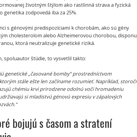
formovanej životným štýlom ako rastlinná strava a fyzická
ľ čo genetika zodpovedá iba za 25%.
inci s génovými predispozíciami k chorobám, ako sú gény
kým cholesterolom alebo Alzheimerovou chorobou, disponu
anou, ktorá neutralizuje genetické riziká.
, spoluautor štúdie, to vysvetlil takto:
najú genetické „časované bomby“ prostredníctvom
ktorým stále
ešte len začíname rozumieť. Napríklad, storoč
kazujú chémiu krvi prirodzene odolnú voči hromadeniu
udržiavajú si mladistvú génovú expresiu v zápalových
zvách.“
oré bojujú s časom a stratení
via