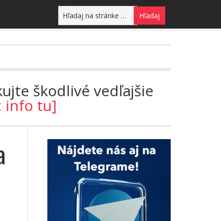
ujte škodlivé vedľajšie
c info tu]
a