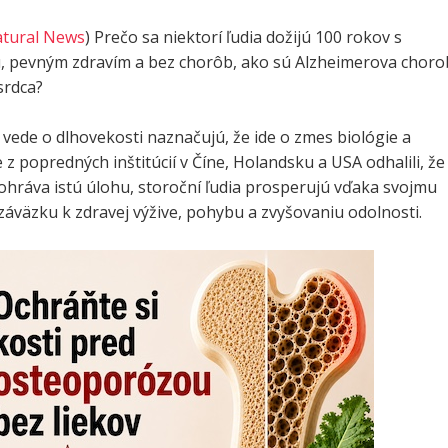
tural News
) Prečo sa niektorí ľudia dožijú 100 rokov s
, pevným zdravím a bez chorôb, ako sú Alzheimerova choro
srdca?
vede o dlhovekosti naznačujú, že ide o zmes biológie a
e z popredných inštitúcií v Číne, Holandsku a USA odhalili, že
ohráva istú úlohu, storoční ľudia prosperujú vďaka svojmu
áväzku k zdravej výžive, pohybu a zvyšovaniu odolnosti.