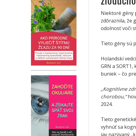
Niektoré gény 
zdôraznila, že
odolnosť voči s
Tieto gény sú 
Holandskí vedci
GRN a SORT1, k
buniek – čo pr
„Kognitívne zdr
chorobou,“
hov
2024.
Tieto genetick
vyhnúť sa kogni
jav nazývaný „