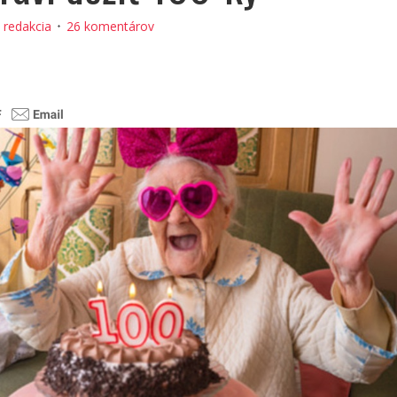
:
redakcia
26 komentárov