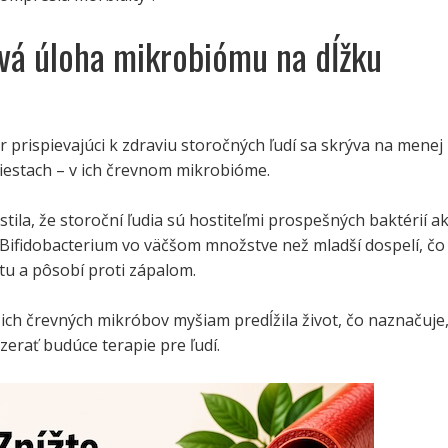
vá úloha mikrobiómu na dĺžku
r prispievajúci k zdraviu storočných ľudí sa skrýva na menej
estach – v ich črevnom mikrobióme.
istila, že storoční ľudia sú hostiteľmi prospešných baktérií a
Bifidobacterium vo väčšom množstve než mladší dospelí, čo
tu a pôsobí proti zápalom.
ich črevných mikróbov myšiam predĺžila život, čo naznačuje
zerať budúce terapie pre ľudí.