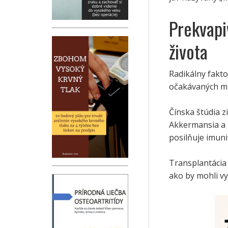
Prekvapi
života
Radikálny fakto
očakávaných mi
Čínska štúdia z
Akkermansia a 
posilňuje imuni
Transplantácia 
ako by mohli vy