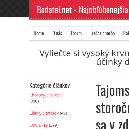
Badatel.net - Najobľúbenejšia
Home
O nás
Fórum
Liečba chorôb
Ra
Vyliečte si vysoký krv
účinky 
Tajoms
Kategórie článkov
Choroby a terapie
storoč
(900)
Články čitateľov
(45)
sa v z
COVID-19
(399)