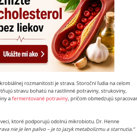
krobiálnej rozmanitosti je strava. Storoční ľudia na celom
ňujú stravu bohatú na rastlinné potraviny, strukoviny,
niny a
fermentované potraviny
, pričom obmedzujú spracova
 veci, ktoré podporujú odolnú mikrobiotu. Dr. Henne
rava nie je len palivo – je to jazyk metabolizmu a starnutia.“