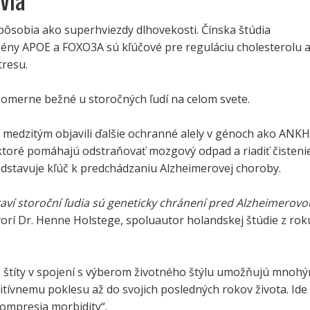
pôsobia ako superhviezdy dlhovekosti. Čínska štúdia
 gény APOE a FOXO3A sú kľúčové pre reguláciu cholesterolu 
tresu.
pomerne bežné u storočných ľudí na celom svete.
 medzitým objavili ďalšie ochranné alely v génoch ako ANKH
toré pomáhajú odstraňovať mozgový odpad a riadiť čisteni
edstavuje kľúč k predchádzaniu Alzheimerovej choroby.
aví storoční ľudia sú geneticky chránení pred Alzheimerovo
orí Dr. Henne Holstege, spoluautor holandskej štúdie z rok
é štíty v spojení s výberom životného štýlu umožňujú mnoh
tívnemu poklesu až do svojich posledných rokov života. Ide
kompresia morbidity“.