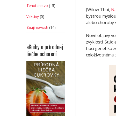
Tehotenstvo
(15)
(Wilow Thoi,
Na
bystrou mysľou
Vakcíny
(5)
alebo choroby 
Zaujímavosti
(14)
Nové objavy vo 
zvyklostí. Štúdi
eKnihy o prírodnej
hoci genetika z
liečbe ochorení
celoživotnému z