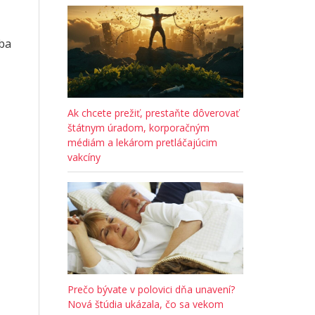
ba
Ak chcete prežiť, prestaňte dôverovať
štátnym úradom, korporačným
médiám a lekárom pretláčajúcim
vakcíny
Prečo bývate v polovici dňa unavení?
Nová štúdia ukázala, čo sa vekom