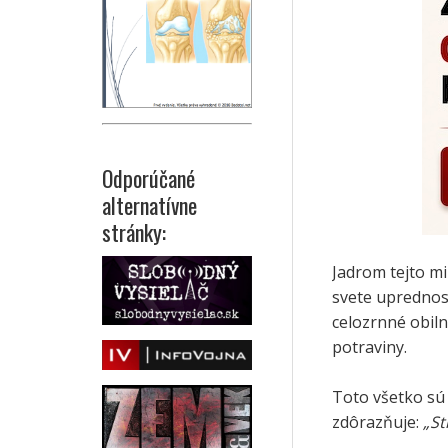
Odporúčané
alternatívne
stránky:
Jadrom tejto mi
svete uprednost
celozrnné obil
potraviny.
Toto všetko sú
zdôrazňuje:
„St