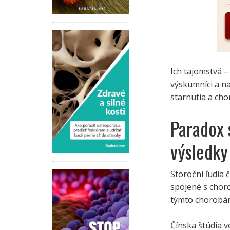
Ich tajomstvá –
výskumníci a na
starnutia a cho
Paradox 
výsledky
Storoční ľudia
spojené s chor
týmto chorobám 
Čínska štúdia v