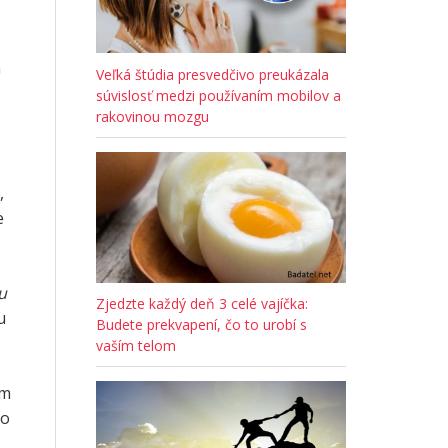
a
Veľká štúdia presvedčivo preukázala
súvislosť medzi používaním mobilov a
rakovinou mozgu
,
e
u
Zjedzte každý deň 3 celé vajíčka:
u
Budete prekvapení, čo to urobí s
vaším telom
ým
 o