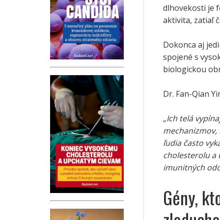
dlhovekosti je 
aktivita, zatia
Dokonca aj jed
spojené s vyso
biologickou obr
Dr. Fan-Qian Yin
„Ich telá vypí
mechanizmov, 
ľudia často vy
cholesterolu a 
imunitných odo
Gény, kt
zloducho