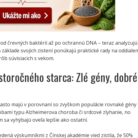
 od črevných baktérií až po ochrannú DNA – teraz analyzujú
 základe svojich zistení ponúkajú praktické rady na oddialen
rôb súvisiacich s vekom.
storočného starca: Zlé gény, dobré
 často majú v porovnaní so zvyškom populácie rovnaké gény
obami typu Alzheimerova choroba či srdcové zlyhanie, no
sa vyhýbajú oveľa lepšie ako ostatní.
edená výskumníkmi z Čínskej akadémie vied zistila, že 50%