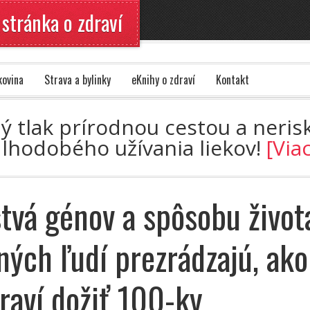
 stránka o zdraví
kovina
Strava a bylinky
eKnihy o zdraví
Kontakt
ný tlak prírodnou cestou a nerisk
dlhodobého užívania liekov!
[Via
tvá génov a spôsobu život
ných ľudí prezrádzajú, ako
draví dožiť 100-ky