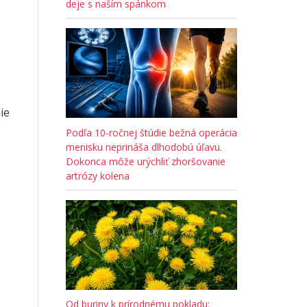
deje s naším spánkom
ie
Podľa 10-ročnej štúdie bežná operácia
menisku neprináša dlhodobú úľavu.
Dokonca môže urýchliť zhoršovanie
artrózy kolena
Od buriny k prírodnému pokladu: