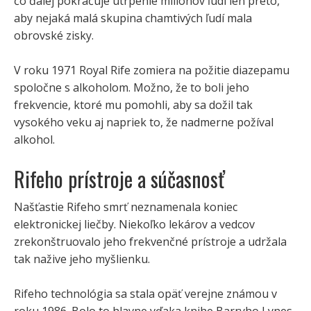
čo ďalej pokračuje utrpenie miliónov ľudí len preto,
aby nejaká malá skupina chamtivých ľudí mala
obrovské zisky.
V roku 1971 Royal Rife zomiera na požitie diazepamu
spoločne s alkoholom. Možno, že to boli jeho
frekvencie, ktoré mu pomohli, aby sa dožil tak
vysokého veku aj napriek to, že nadmerne požíval
alkohol.
Rifeho prístroje a súčasnosť
Našťastie Rifeho smrť neznamenala koniec
elektronickej liečby. Niekoľko lekárov a vedcov
zrekonštruovalo jeho frekvenčné prístroje a udržala
tak nažive jeho myšlienku.
Rifeho technológia sa stala opäť verejne známou v