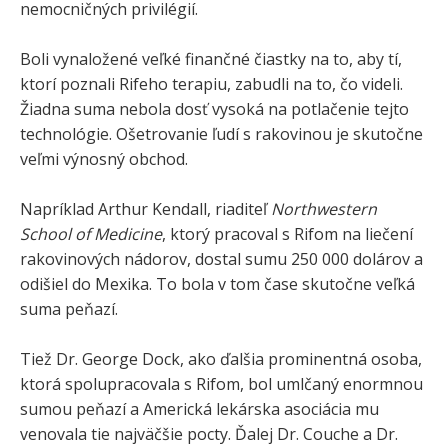
nemocničných privilégií.
Boli vynaložené veľké finančné čiastky na to, aby tí,
ktorí poznali Rifeho terapiu, zabudli na to, čo videli.
Žiadna suma nebola dosť vysoká na potlačenie tejto
technológie. Ošetrovanie ľudí s rakovinou je skutočne
veľmi výnosný obchod.
Napríklad Arthur Kendall, riaditeľ
Northwestern
School of Medicine
, ktorý pracoval s Rifom na liečení
rakovinových nádorov, dostal sumu 250 000 dolárov a
odišiel do Mexika. To bola v tom čase skutočne veľká
suma peňazí.
Tiež Dr. George Dock, ako ďalšia prominentná osoba,
ktorá spolupracovala s Rifom, bol umlčaný enormnou
sumou peňazí a Americká lekárska asociácia mu
venovala tie najväčšie pocty. Ďalej Dr. Couche a Dr.