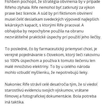
Fishbein pochopil, že stratégia obvinenia by v prípade
Rifeho zlyhala. Rife nemohol byť zatknutý za výkon
praxe bez licencie. A súd by pri fiktívnom obvinení
musel čeliť desiatkam svedeckých výpovedí najlepších
lekárskych kapacít, s ktorými Rife pracoval. A
obhajoba by nepochybne použila na obranu
nezvrátiteľné praktické úspechy pri použití jeho liečby.
To posledné, čo by farmaceutický priemysel chcel, je
verejné pojednávanie s človekom, ktorý lieči rakovinu
so 100% úspechom a používa k tomuto liečeniu len
malé množstvo elektriny. To by u celého národa
mohlo vzbudiť myšlienku, že nepotrebujú lieky.
Nakoniec Rife strávil celé desaťročia tým, že si viedol
starostlivú evidenciu svojich výskumov, vrátane
filmovej a fotografickej dokumentácie. Bola potreba
iná taktika.