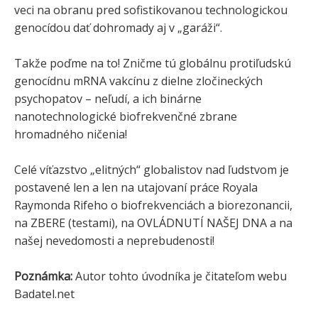
veci na obranu pred sofistikovanou technologickou
genocídou dať dohromady aj v „garáži“.
Takže poďme na to! Zničme tú globálnu protiľudskú
genocídnu mRNA vakcínu z dielne zločineckých
psychopatov – neľudí, a ich binárne
nanotechnologické biofrekvenčné zbrane
hromadného ničenia!
Celé víťazstvo „elitných“ globalistov nad ľudstvom je
postavené len a len na utajovaní práce Royala
Raymonda Rifeho o biofrekvenciách a biorezonancii,
na ZBERE (testami), na OVLÁDNUTÍ NAŠEJ DNA a na
našej nevedomosti a neprebudenosti!
Poznámka:
Autor tohto úvodníka je čitateľom webu
Badatel.net