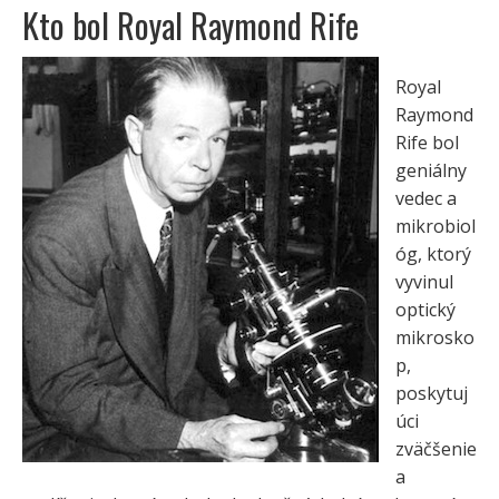
Kto bol Royal Raymond Rife
Royal
Raymond
Rife bol
geniálny
vedec a
mikrobiol
óg, ktorý
vyvinul
optický
mikrosko
p,
poskytuj
úci
zväčšenie
a