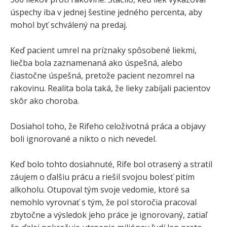
úspechy iba v jednej šestine jedného percenta, aby
mohol byť schválený na predaj.
Keď pacient umrel na príznaky spôsobené liekmi,
liečba bola zaznamenaná ako úspešná, alebo
čiastočne úspešná, pretože pacient nezomrel na
rakovinu. Realita bola taká, že lieky zabíjali pacientov
skôr ako choroba.
Dosiahol toho, že Rifeho celoživotná práca a objavy
boli ignorované a nikto o nich nevedel.
Keď bolo tohto dosiahnuté, Rife bol otrasený a stratil
záujem o ďalšiu prácu a riešil svojou bolesť pitím
alkoholu. Otupoval tým svoje vedomie, ktoré sa
nemohlo vyrovnať s tým, že pol storočia pracoval
zbytočne a výsledok jeho práce je ignorovaný, zatiaľ