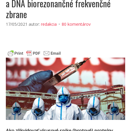
a DNA biorezonančné frekvenčné
zbrane
17/05/2021
autor:
redakcia
80 komentárov
Ako zlikvidovať vírusové spike (hrotové) proteíny