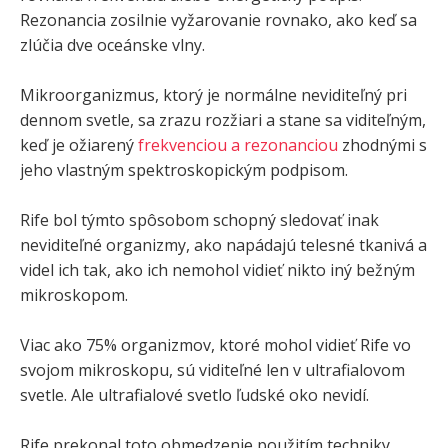
Rezonancia zosilnie vyžarovanie rovnako, ako keď sa
zlúčia dve oceánske vlny.
Mikroorganizmus, ktorý je normálne neviditeľný pri
dennom svetle, sa zrazu rozžiari a stane sa viditeľným,
keď je ožiarený
frekvenciou a rezonanciou
zhodnými s
jeho vlastným spektroskopickým podpisom.
Rife bol týmto spôsobom schopný sledovať inak
neviditeľné organizmy, ako napádajú telesné tkanivá a
videl ich tak, ako ich nemohol vidieť nikto iný bežným
mikroskopom.
Viac ako 75% organizmov, ktoré mohol vidieť Rife vo
svojom mikroskopu, sú viditeľné len v ultrafialovom
svetle. Ale ultrafialové svetlo ľudské oko nevidí.
Rife prekonal toto obmedzenie použitím techniky,