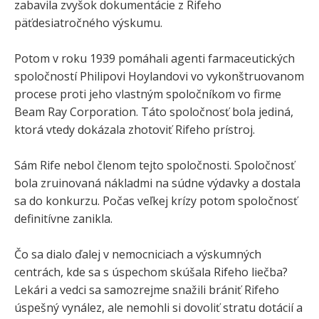
zabavila zvyšok dokumentácie z Rifeho
päťdesiatročného výskumu.
Potom v roku 1939 pomáhali agenti farmaceutických
spoločností Philipovi Hoylandovi vo vykonštruovanom
procese proti jeho vlastným spoločníkom vo firme
Beam Ray Corporation. Táto spoločnosť bola jediná,
ktorá vtedy dokázala zhotoviť Rifeho prístroj.
Sám Rife nebol členom tejto spoločnosti. Spoločnosť
bola zruinovaná nákladmi na súdne výdavky a dostala
sa do konkurzu. Počas veľkej krízy potom spoločnosť
definitívne zanikla.
Čo sa dialo ďalej v nemocniciach a výskumných
centrách, kde sa s úspechom skúšala Rifeho liečba?
Lekári a vedci sa samozrejme snažili brániť Rifeho
úspešný vynález, ale nemohli si dovoliť stratu dotácií a