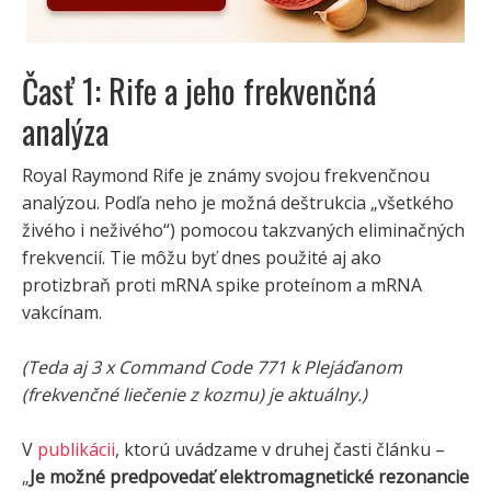
Časť 1: Rife a jeho frekvenčná
analýza
Royal Raymond Rife je známy svojou frekvenčnou
analýzou. Podľa neho je možná deštrukcia „všetkého
živého i neživého“) pomocou takzvaných eliminačných
frekvencií. Tie môžu byť dnes použité aj ako
protizbraň proti mRNA spike proteínom a mRNA
vakcínam.
(Teda aj 3 x Command Code 771 k Plejáďanom
(frekvenčné liečenie z kozmu) je aktuálny.)
V
publikácii
, ktorú uvádzame v druhej časti článku –
„
Je možné predpovedať elektromagnetické rezonancie