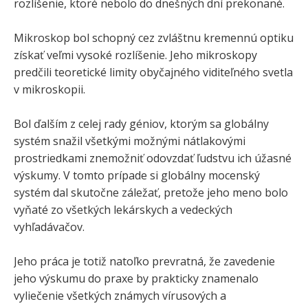
rozlíšenie, ktoré nebolo do dnešných dní prekonané.
Mikroskop bol schopný cez zvláštnu kremennú optiku
získať veľmi vysoké rozlíšenie. Jeho mikroskopy
predčili teoretické limity obyčajného viditeľného svetla
v mikroskopii.
Bol ďalším z celej rady géniov, ktorým sa globálny
systém snažil všetkými možnými nátlakovými
prostriedkami znemožniť odovzdať ľudstvu ich úžasné
výskumy. V tomto prípade si globálny mocenský
systém dal skutočne záležať, pretože jeho meno bolo
vyňaté zo všetkých lekárskych a vedeckých
vyhľadávačov.
Jeho práca je totiž natoľko prevratná, že zavedenie
jeho výskumu do praxe by prakticky znamenalo
vyliečenie všetkých známych vírusových a