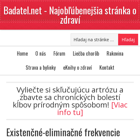
Badatel.net - Najobľúbenejšia stránka o
zdraví
Home
O nás
Fórum
Liečba chorôb
Rakovina
Strava a bylinky
eKnihy o zdraví
Kontakt
Vyliečte si skľučujúcu artrózu a
zbavte sa chronických bolestí
kĺbov prírodným spôsobom!
[Viac
info tu]
Existenčné-eliminačné frekvencie