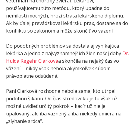
veterinári na choroby zvierat. Lekárovi,
používajúcemu túto metódu, ktorý upadne do
nemilosti mocných, hrozí strata lekárskeho diplomu.
Ak by ďalej prevádzkoval lekársku prax, dostane sa do
konfliktu so zákonom a môže skončiť vo väzení.
Do podobných problémov sa dostala aj vynikajúca
lekárka a jedna z najvýznamnejších žien našej doby
Dr.
Hulda Regehr Clarková
a skončila na nejaký čas vo
väzení – nikdy však nebola akýmkoľvek súdom
právoplatne odsúdená.
Pani Clarková rozhodne nebola sama, kto utrpel
podobnú šikanu. Od čias stredoveku je tu však už
možné uvidieť určitý pokrok – kacír už nie je
upaľovaný, ale iba väznený a iba niekedy umiera na
„zlyhanie srdca“.