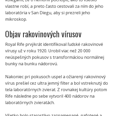
vlastne robí, a preto často cestovali za ním do jeho
laboratória v San Diegu, aby si prezreli jeho
mikroskop.
Objav rakovinových vírusov
Royal Rife prvýkrát identifikoval ľudské rakovinové
vírusy už v roku 1920. Urobil viac než 20 000
neúspešných pokusov s transformáciou normálnej
bunky na bunku nádorovú.
Nakoniec pri pokusoch uspel a ožiarený rakovinový
vírus prešiel cez ultra jemný filter a bol vstreknutý do
tela laboratórnych zvierat. Z rovnakej kultúry potom
Rife následne po sebe vytvoril 400 nádorov na
laboratórnych zvieratách.
Všetko bolo starostlivo zaznamenané, nafotené a