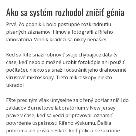
Ako sa systém rozhodol zničiť génia
Prvé, čo podnikli, bolo postupné rozkradnutiu
písaných záznamov, filmov a fotografii z Rifeho
laboratória. Vinník krádeží sa nikdy nenašiel.
Keď sa Rife snažil obnoviť svoje chýbajúce dáta (v
čase, keď nebolo možné urobiť fotokópie ani použiť
počítače), niekto sa snažil odstrániť jeho drahocenné
vírusové mikroskopy. Tieto mikroskopy niekto
ukradol.
Ešte pred tým však úmyselne založený požiar zničil do
základov Burnettove laboratórium v ​​New Jersey,
práve v čase, keď sa vedci pripravovali oznámiť
potvrdenie úspešnosti Rifeho výskumu. Ďalšia
pohroma ale prišla neskôr, keď polícia nezákonne