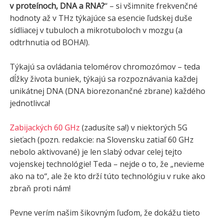
v proteínoch, DNA a RNA?
“ – si všimnite frekvenčné
hodnoty až v THz týkajúce sa esencie ľudskej duše
sídliacej v tubuloch a mikrotuboloch v mozgu (a
odtrhnutia od BOHA!).
Týkajú sa ovládania telomérov chromozómov – teda
dĺžky života buniek, týkajú sa rozpoznávania každej
unikátnej DNA (DNA biorezonančné zbrane) každého
jednotlivca!
Zabijackých 60 GHz
(zadusíte sa!) v niektorých 5G
sieťach (pozn. redakcie: na Slovensku zatiaľ 60 GHz
nebolo aktivované) je len slabý odvar celej tejto
vojenskej technológie! Teda – nejde o to, že „nevieme
ako na to“, ale že kto drží túto technológiu v ruke ako
zbraň proti nám!
Pevne verím našim šikovným ľuďom, že dokážu tieto