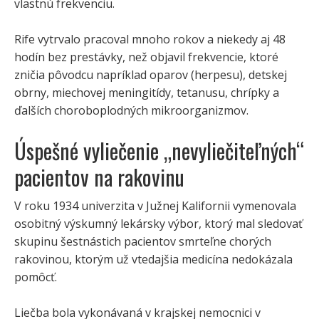
vlastnú frekvenciu.
Rife vytrvalo pracoval mnoho rokov a niekedy aj 48
hodín bez prestávky, než objavil frekvencie, ktoré
zničia pôvodcu napríklad oparov (herpesu), detskej
obrny, miechovej meningitídy, tetanusu, chrípky a
ďalších choroboplodných mikroorganizmov.
Úspešné vyliečenie „nevyliečiteľných“
pacientov na rakovinu
V roku 1934 univerzita v Južnej Kalifornii vymenovala
osobitný výskumný lekársky výbor, ktorý mal sledovať
skupinu šestnástich pacientov smrteľne chorých
rakovinou, ktorým už vtedajšia medicína nedokázala
pomôcť.
Liečba bola vykonávaná v krajskej nemocnici v