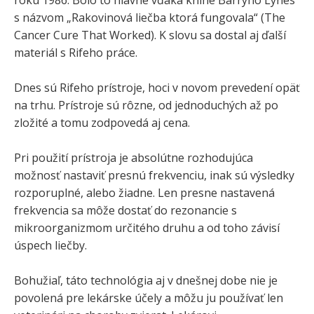
roku 1986. Bolo to hlavne vďaka knihe Barryho Lynes
s názvom „Rakovinová liečba ktorá fungovala“ (The
Cancer Cure That Worked). K slovu sa dostal aj ďalší
materiál s Rifeho práce.
Dnes sú Rifeho prístroje, hoci v novom prevedení opäť
na trhu. Prístroje sú rôzne, od jednoduchých až po
zložité a tomu zodpovedá aj cena.
Pri použití prístroja je absolútne rozhodujúca
možnosť nastaviť presnú frekvenciu, inak sú výsledky
rozporuplné, alebo žiadne. Len presne nastavená
frekvencia sa môže dostať do rezonancie s
mikroorganizmom určitého druhu a od toho závisí
úspech liečby.
Bohužiaľ, táto technológia aj v dnešnej dobe nie je
povolená pre lekárske účely a môžu ju používať len