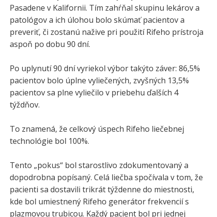
Pasadene v Kalifornii. Tím zahŕňal skupinu lekárov a
patológov a ich úlohou bolo skúmať pacientov a
preveriť, či zostanú nažive pri použití Rifeho prístroja
aspoň po dobu 90 dní.
Po uplynutí 90 dní vyriekol výbor takýto záver: 86,5%
pacientov bolo úplne vyliečených, zvyšných 13,5%
pacientov sa plne vyliečilo v priebehu ďalších 4
týždňov.
To znamená, že celkový úspech Rifeho liečebnej
technológie bol 100%.
Tento „pokus“ bol starostlivo zdokumentovaný a
dopodrobna popísaný. Celá liečba spočívala v tom, že
pacienti sa dostavili trikrát týždenne do miestnosti,
kde bol umiestnený Rifeho generátor frekvencií s
plazmovou trubicou. Každý pacient bol pri jednej