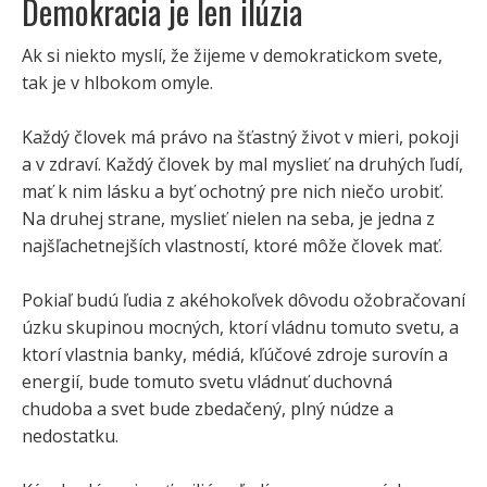
Demokracia je len ilúzia
Ak si niekto myslí, že žijeme v demokratickom svete,
tak je v hlbokom omyle.
Každý človek má právo na šťastný život v mieri, pokoji
a v zdraví. Každý človek by mal myslieť na druhých ľudí,
mať k nim lásku a byť ochotný pre nich niečo urobiť.
Na druhej strane, myslieť nielen na seba, je jedna z
najšľachetnejších vlastností, ktoré môže človek mať.
Pokiaľ budú ľudia z akéhokoľvek dôvodu ožobračovaní
úzku skupinou mocných, ktorí vládnu tomuto svetu, a
ktorí vlastnia banky, médiá, kľúčové zdroje surovín a
energií, bude tomuto svetu vládnuť duchovná
chudoba a svet bude zbedačený, plný núdze a
nedostatku.