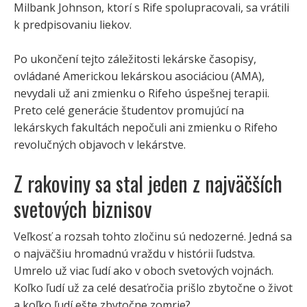
Milbank Johnson, ktorí s Rife spolupracovali, sa vrátili
k predpisovaniu liekov.
Po ukončení tejto záležitosti lekárske časopisy,
ovládané Americkou lekárskou asociáciou (AMA),
nevydali už ani zmienku o Rifeho úspešnej terapii.
Preto celé generácie študentov promujúcí na
lekárskych fakultách nepočuli ani zmienku o Rifeho
revolučných objavoch v lekárstve.
Z rakoviny sa stal jeden z najväčších
svetových biznisov
Veľkosť a rozsah tohto zločinu sú nedozerné. Jedná sa
o najväčšiu hromadnú vraždu v histórii ľudstva.
Umrelo už viac ľudí ako v oboch svetových vojnách.
Koľko ľudí už za celé desaťročia prišlo zbytočne o život
a koľko ľudí ešte zbytočne zomrie?