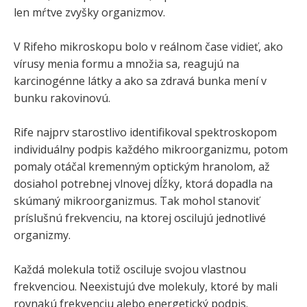
len mŕtve zvyšky organizmov.
V Rifeho mikroskopu bolo v reálnom čase vidieť, ako
vírusy menia formu a množia sa, reagujú na
karcinogénne látky a ako sa zdravá bunka mení v
bunku rakovinovú.
Rife najprv starostlivo identifikoval spektroskopom
individuálny podpis každého mikroorganizmu, potom
pomaly otáčal kremenným optickým hranolom, až
dosiahol potrebnej vlnovej dĺžky, ktorá dopadla na
skúmaný mikroorganizmus. Tak mohol stanoviť
príslušnú frekvenciu, na ktorej oscilujú jednotlivé
organizmy.
Každá molekula totiž osciluje svojou vlastnou
frekvenciou. Neexistujú dve molekuly, ktoré by mali
rovnakú frekvenciu alebo energetický podpis.