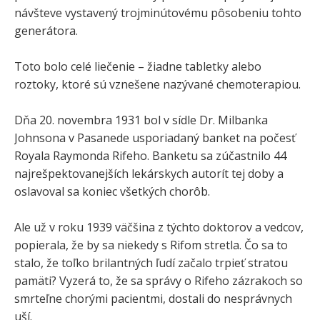
návšteve vystavený trojminútovému pôsobeniu tohto
generátora.
Toto bolo celé liečenie – žiadne tabletky alebo
roztoky, ktoré sú vznešene nazývané chemoterapiou.
Dňa 20. novembra 1931 bol v sídle Dr. Milbanka
Johnsona v Pasanede usporiadaný banket na počesť
Royala Raymonda Rifeho. Banketu sa zúčastnilo 44
najrešpektovanejších lekárskych autorít tej doby a
oslavoval sa koniec všetkých chorôb.
Ale už v roku 1939 väčšina z týchto doktorov a vedcov,
popierala, že by sa niekedy s Rifom stretla. Čo sa to
stalo, že toľko brilantných ľudí začalo trpieť stratou
pamäti? Vyzerá to, že sa správy o Rifeho zázrakoch so
smrteľne chorými pacientmi, dostali do nesprávnych
uší.