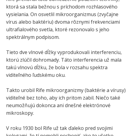
ktorá sa stala bežnou s príchodom rozhlasového
vysielania. On osvetlil mikroorganizmus (zvyčajne
vírus alebo baktériu) dvoma rôznymi frekvenciami
ultrafialového svetla, ktoré rezonovalo s jeho
spektrálnym podpisom.
Tieto dve vlnové dĺžky vyprodukovali interferenciu,
ktorú zlúčil dohromady. Táto interferencia už mala
takú vlnovú dĺžku, že bola v rozsahu spektra
viditeľného ľudskému oku.
Takto urobil Rife mikroorganizmy (baktérie a vírusy)
viditeľné bez toho, aby ich pritom zabil. Niečo také
neumožňujú dokonca ani dnešné elektrónové
mikroskopy.
V roku 1930 bol Rife už tak ďaleko pred svojimi
kolegami, že tí nemohli pochopiť, ako to všetko