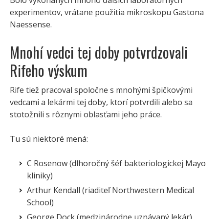
Bolo vykonaných mnoho ďalších laboratórnych
experimentov, vrátane použitia mikroskopu Gastona
Naessense.
Mnohí vedci tej doby potvrdzovali
Rifeho výskum
Rife tiež pracoval spoločne s mnohými špičkovými
vedcami a lekármi tej doby, ktorí potvrdili alebo sa
stotožnili s rôznymi oblasťami jeho práce.
Tu sú niektoré mená:
C Rosenow (dlhoročný šéf bakteriologickej Mayo
kliniky)
Arthur Kendall (riaditeľ Northwestern Medical
School)
George Dock (medzinárodne uznávaný lekár)