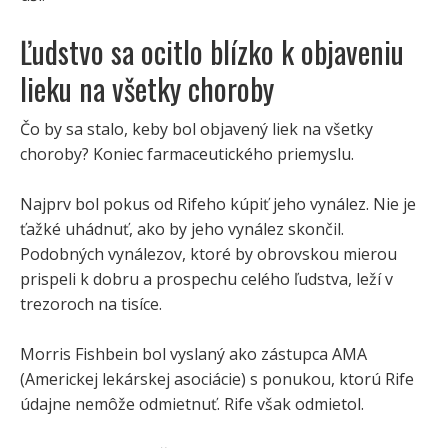
Ľudstvo sa ocitlo blízko k objaveniu
lieku na všetky choroby
Čo by sa stalo, keby bol objavený liek na všetky
choroby? Koniec farmaceutického priemyslu.
Najprv bol pokus od Rifeho kúpiť jeho vynález. Nie je
ťažké uhádnuť, ako by jeho vynález skončil.
Podobných vynálezov, ktoré by obrovskou mierou
prispeli k dobru a prospechu celého ľudstva, leží v
trezoroch na tisíce.
Morris Fishbein bol vyslaný ako zástupca AMA
(Americkej lekárskej asociácie) s ponukou, ktorú Rife
údajne nemôže odmietnuť. Rife však odmietol.