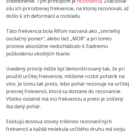
zviditeľnenie. Tým princípom je
rezonancia
. Zväčšoval
silu ich prirodzenej frekvencie, na ktorej rezonovali, až
došlo k ich deformácii a rozkladu.
Táto frekvencia bola Rifom nazvaná ako „smrteľný
oscilačný pomer“, alebo tiež „MOR“ a pri tomto
procese absolútne nedochádzalo k žiadnemu
poškodeniu okolitých tkanív.
Uvedený princíp môže byť demonštrovaný tak, že pri
použití určitej frekvencie, môžeme rozbiť pohárik na
víno. Je tomu tak preto, lebo pohár rezonuje na určitej
presnej frekvencii, ktorá sa dostane do rezonancie.
Všetko ostatné má inú frekvenciu a preto je zničený
iba daný pohár.
Existujú doslova stovky triliónov rezonančných
frekvencií a každá molekula určitého druhu má svoju