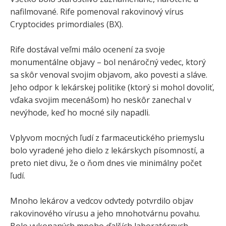
nafilmované. Rife pomenoval rakovinový vírus
Cryptocides primordiales (BX).
Rife dostával veľmi málo ocenení za svoje
monumentálne objavy – bol nenáročný vedec, ktorý
sa skôr venoval svojim objavom, ako povesti a sláve.
Jeho odpor k lekárskej politike (ktorý si mohol dovoliť,
vďaka svojim mecenášom) ho neskôr zanechal v
nevýhode, keď ho mocné sily napadli.
Vplyvom mocných ľudí z farmaceutického priemyslu
bolo vyradené jeho dielo z lekárskych písomností, a
preto niet divu, že o ňom dnes vie minimálny počet
ľudí.
Mnoho lekárov a vedcov odvtedy potvrdilo objav
rakovinového vírusu a jeho mnohotvárnu povahu.