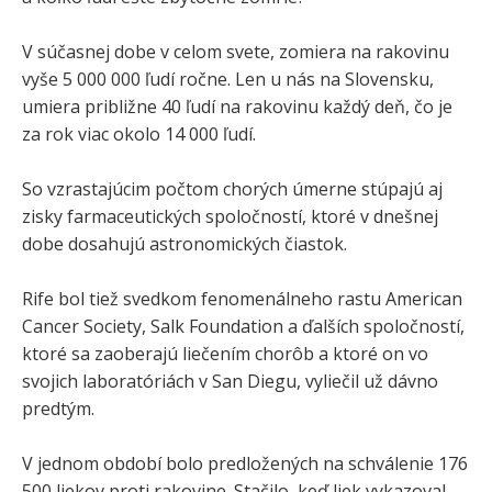
V súčasnej dobe v celom svete, zomiera na rakovinu
vyše 5 000 000 ľudí ročne. Len u nás na Slovensku,
umiera približne 40 ľudí na rakovinu každý deň, čo je
za rok viac okolo 14 000 ľudí.
So vzrastajúcim počtom chorých úmerne stúpajú aj
zisky farmaceutických spoločností, ktoré v dnešnej
dobe dosahujú astronomických čiastok.
Rife bol tiež svedkom fenomenálneho rastu American
Cancer Society, Salk Foundation a ďalších spoločností,
ktoré sa zaoberajú liečením chorôb a ktoré on vo
svojich laboratóriách v San Diegu, vyliečil už dávno
predtým.
V jednom období bolo predložených na schválenie 176
500 liekov proti rakovine. Stačilo, keď liek vykazoval