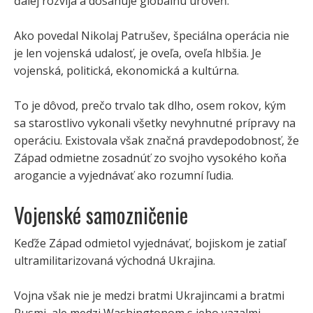
ďalej rozvíja a dosahuje globálnu úroveň.
Ako povedal Nikolaj Patrušev, špeciálna operácia nie
je len vojenská udalosť, je oveľa, oveľa hlbšia. Je
vojenská, politická, ekonomická a kultúrna.
To je dôvod, prečo trvalo tak dlho, osem rokov, kým
sa starostlivo vykonali všetky nevyhnutné prípravy na
operáciu. Existovala však značná pravdepodobnosť, že
Západ odmietne zosadnúť zo svojho vysokého koňa
arogancie a vyjednávať ako rozumní ľudia.
Vojenské samozničenie
Keďže Západ odmietol vyjednávať, bojiskom je zatiaľ
ultramilitarizovaná východná Ukrajina.
Vojna však nie je medzi bratmi Ukrajincami a bratmi