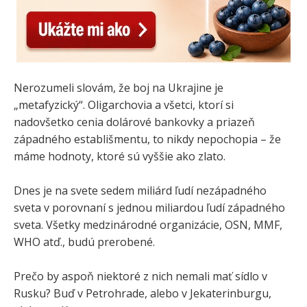
Nerozumeli slovám, že boj na Ukrajine je
„metafyzický“. Oligarchovia a všetci, ktorí si
nadovšetko cenia dolárové bankovky a priazeň
západného establišmentu, to nikdy nepochopia – že
máme hodnoty, ktoré sú vyššie ako zlato.
Dnes je na svete sedem miliárd ľudí nezápadného
sveta v porovnaní s jednou miliardou ľudí západného
sveta. Všetky medzinárodné organizácie, OSN, MMF,
WHO atď., budú prerobené.
Prečo by aspoň niektoré z nich nemali mať sídlo v
Rusku? Buď v Petrohrade, alebo v Jekaterinburgu,