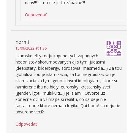
nahý!!!“ – no nie je to zábavné?!
Odpovedať
normi
15/06/2022 at 1:36
Islamske elity maju kupene tych zapadnych
hedonistov skorumpovanych aj s tymi judasmi
(deepstaty, bilderbergy, sorosovia, masmedia…) Za tou
globalizaciou je islamizacia, za tou negroidizaciou je
islamizacia za tymi genocidnymi ideologiami, ktore su
namierene iba na biely, europsky, krestansky svet
(gender, lgbti, multikulti…) je islam!!! Otvorte uz
konecne oci a vsimajte si realitu, co sa deje nie
fantasteorie ktore nemaju logiku. Qui bono! sa deju tie
absurdne veci?
Odpovedať