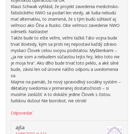
vojenskou operáciou na UA.
Klaus Schwab vyhlásil, že projekt zavedenia medicínsko-
fašistického NWO sa podarí len vtedy, ak ľudia nebudú
mať alternatívu, to znamená, že s tým budú súhlasiť aj
veľmoci ako Čína a Rusko. Obe veľmoci zavedenie NWO
odmietli. Našťastie!
Takže bude to ešte veľmi, veľmi ťažké.Táto vojna bude
trvať dovtedy, kým sa proti nej nepostaví každý zdravo
mysliaci Človek celou svojou podstatou: Myšlienkami –
„ja nie som a nebudem súčasťou tejto hry, lebo toto nie
je moja hra“. Ako dlho bude trvať toto peklo, a aké silné
bude, závisí len od úrovne nášho odporu a uvedomenia
sa.
Majme na pamäti, že nový spravodlivý sociálny systém –
diktatúry svedomia v primeranej dostatočnosti – si
musíme zaslúžiť. A to dokáže jedine Človek s čistou
ľudskou dušou! Nie biorobot, nie otrok!
Odpovedať
ajša
12/06/2022 at 2:11