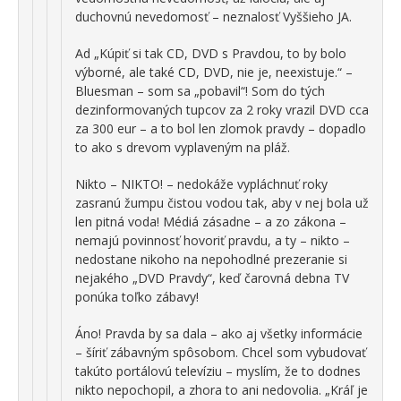
duchovnú nevedomosť – neznalosť Vyššieho JA.
Ad „Kúpiť si tak CD, DVD s Pravdou, to by bolo
výborné, ale také CD, DVD, nie je, neexistuje.“ –
Bluesman – som sa „pobavil“! Som do tých
dezinformovaných tupcov za 2 roky vrazil DVD cca
za 300 eur – a to bol len zlomok pravdy – dopadlo
to ako s drevom vyplaveným na pláž.
Nikto – NIKTO! – nedokáže vypláchnuť roky
zasranú žumpu čistou vodou tak, aby v nej bola už
len pitná voda! Médiá zásadne – a zo zákona –
nemajú povinnosť hovoriť pravdu, a ty – nikto –
nedostane nikoho na nepohodlné prezeranie si
nejakého „DVD Pravdy“, keď čarovná debna TV
ponúka toľko zábavy!
Áno! Pravda by sa dala – ako aj všetky informácie
– šíriť zábavným spôsobom. Chcel som vybudovať
takúto portálovú televíziu – myslím, že to dodnes
nikto nepochopil, a zhora to ani nedovolia. „Kráľ je