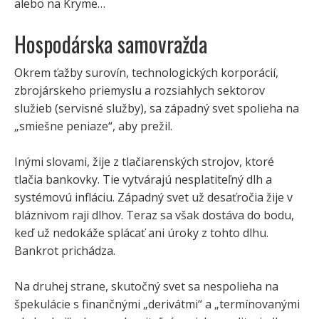
alebo na Kryme…
Hospodárska samovražda
Okrem ťažby surovín, technologických korporácií,
zbrojárskeho priemyslu a rozsiahlych sektorov
služieb (servisné služby), sa západný svet spolieha na
„smiešne peniaze“, aby prežil.
Inými slovami, žije z tlačiarenských strojov, ktoré
tlačia bankovky. Tie vytvárajú nesplatiteľný dlh a
systémovú infláciu. Západný svet už desaťročia žije v
bláznivom raji dlhov. Teraz sa však dostáva do bodu,
keď už nedokáže splácať ani úroky z tohto dlhu.
Bankrot prichádza.
Na druhej strane, skutočný svet sa nespolieha na
špekulácie s finančnými „derivátmi“ a „termínovanými