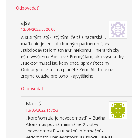
Odpovedať
ajša
12/06/2022 at 20:00
A si si tým istý? Istý tým, že tá Chazarská…
mafia nie je len „obchodným partnerom“, ev.
„subdodávateľom tovaru“ niekomu – hierarchicky –
ešte vyššiemu Bossovi? Premýšľam, ako vysoko by
„Niekto“ musel ísť, keby chcel spraviť totálny
Ordnung od Zla – na planéte Zem. Ale to je už
zrejme otázka pre toho Najvyššieho!
Odpovedať
Maroš
13/06/2022 at 7:53
„Koreňom zla je nevedomosť!“ – Budha
Aforizmus pozná minimálne 2 vrstvy
„nevedomosti“ – tú bežnú informačnú-
vedomostnú nevedomosť, až idiociu, ale aj