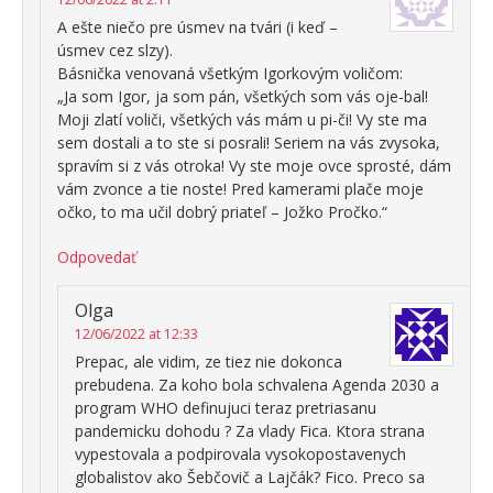
A ešte niečo pre úsmev na tvári (i keď –
úsmev cez slzy).
Básnička venovaná všetkým Igorkovým voličom:
„Ja som Igor, ja som pán, všetkých som vás oje-bal!
Moji zlatí voliči, všetkých vás mám u pi-či! Vy ste ma
sem dostali a to ste si posrali! Seriem na vás zvysoka,
spravím si z vás otroka! Vy ste moje ovce sprosté, dám
vám zvonce a tie noste! Pred kamerami plače moje
očko, to ma učil dobrý priateľ – Jožko Pročko.“
Odpovedať
Olga
12/06/2022 at 12:33
Prepac, ale vidim, ze tiez nie dokonca
prebudena. Za koho bola schvalena Agenda 2030 a
program WHO definujuci teraz pretriasanu
pandemicku dohodu ? Za vlady Fica. Ktora strana
vypestovala a podpirovala vysokopostavenych
globalistov ako Šebčovič a Lajčák? Fico. Preco sa