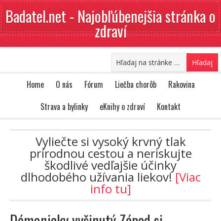
Badatel.net - Najobľúbenejšia stránka o
zdraví
Home
O nás
Fórum
Liečba chorôb
Rakovina
Strava a bylinky
eKnihy o zdraví
Kontakt
Vyliečte si vysoký krvný tlak
prírodnou cestou a neriskujte
škodlivé vedľajšie účinky
dlhodobého užívania liekov!
[Viac
info tu]
Démonicky vyšinutý Západ si