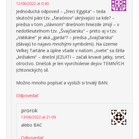
12/06/2022 at 0:40
Jednoduchá odpoveď – „žreci Egypta“ – teda
skutoční páni tzv. „faraónov“ ukrývajúci sa kde? –
predsa v tom „slávnom“ dnešnom hniezde zmijí – v
nedotknuteľnom tzv. „Švajčiarsku“ – preto aj v tzv.
„Vatikáne“ je aká „garda“? – predsa „švajčiarska“
(dávajú to najavo mnohými symbolmi). Na územie
Veľkej Tartárie a úplne všade v našom „svete“ sa šírila
„križiakmi“ – dnešní JEZUITI – začali krvavé jatky, smrť,
otroctvo. Dnešok je len vyvrcholenie dejov TEMNÝCH
(chtonických) síl.
Možno mnoho popísať a vyslúži si trvalý BAN.
Odpovedať
prorok
13/06/2022 at 21:09
alebo BAC
Odpovedať