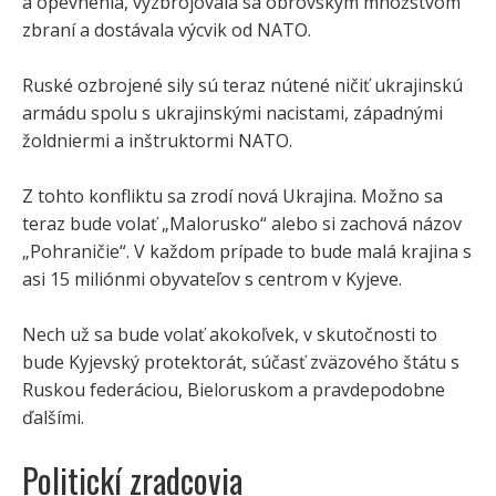
a opevnenia, vyzbrojovala sa obrovským množstvom
zbraní a dostávala výcvik od NATO.
Ruské ozbrojené sily sú teraz nútené ničiť ukrajinskú
armádu spolu s ukrajinskými nacistami, západnými
žoldniermi a inštruktormi NATO.
Z tohto konfliktu sa zrodí nová Ukrajina. Možno sa
teraz bude volať „Malorusko“ alebo si zachová názov
„Pohraničie“. V každom prípade to bude malá krajina s
asi 15 miliónmi obyvateľov s centrom v Kyjeve.
Nech už sa bude volať akokoľvek, v skutočnosti to
bude Kyjevský protektorát, súčasť zväzového štátu s
Ruskou federáciou, Bieloruskom a pravdepodobne
ďalšími.
Politickí zradcovia