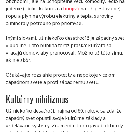
obchodmi“, ale na uchopiteľné veci, komodity, jedlo na
jedenie (obilie, kukurica a
hnojivá
na ich pestovanie),
ropu a plyn na výrobu elektriny a tepla, suroviny
a minerály potrebné pre priemysel.
Inými slovami, už niekoľko desaťročí žije západný svet
v bubline. Táto bublina teraz praská: kurčatá sa
vracajú domov, aby prenocovali. Možno už túto zimu,
ak nie skôr.
Očakávajte rozsiahle protesty a nepokoje v celom
západnom svete a proti západnému svetu.
Kultúrny nihilizmus
Už niekoľko desaťročí, najmä od 60. rokov, sa zdá, že
západný svet opustil svoje kultúrne základy a
vzdelávacie systémy. Znamením tohto javu boli hordy