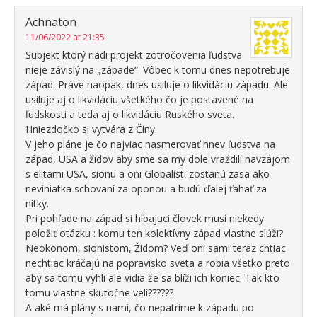
Achnaton
11/06/2022 at 21:35
Subjekt ktorý riadi projekt zotročovenia ľudstva
nieje závislý na „západe“. Vôbec k tomu dnes nepotrebuje
západ. Práve naopak, dnes usiluje o likvidáciu západu. Ale
usiluje aj o likvidáciu všetkého čo je postavené na
ľudskosti a teda aj o likvidáciu Ruského sveta.
Hniezdočko si vytvára z Číny.
V jeho pláne je čo najviac nasmerovať hnev ľudstva na
západ, USA a židov aby sme sa my dole vraždili navzájom
s elitami USA, sionu a oni Globalisti zostanú zasa ako
neviniatka schovaní za oponou a budú ďalej ťahať za
nitky.
Pri pohľade na západ si hlbajuci človek musí niekedy
položiť otázku : komu ten kolektívny západ vlastne slúži?
Neokonom, sionistom, Židom? Veď oni sami teraz chtiac
nechtiac kráčajú na popravisko sveta a robia všetko preto
aby sa tomu vyhli ale vidia že sa blíži ich koniec. Tak kto
tomu vlastne skutočne velí??????
A aké má plány s nami, čo nepatrime k západu po