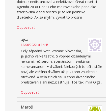
doteraz nedistancoval a nekritizoval Great reset ci
Agendu 2030 Fico? Lebo ma rovnakeho pana ako
zradcovska vlada! Vsetko je to len politicke
divadielko! Ak sa mylim, vyvrat to prosim
Odpovedať
ajša
12/06/2022 at 14:45
Celý západný Svet, vrátane Slovenska,
je jedno veľké teátro. S vopred obsadenými
hercami, režisérom, scenáristom, zvukárom,
kameramanom + divákmi. Niektorých to ešte stále
baví, ale väčšina divákov už je z toho znudená a
otrávená. A veľa z nich sa už toho divadelného
predstavenia ani nezúčastňuje. Toš tak, milá Olga..
Odpovedať
Maroš