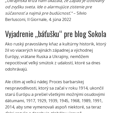
„Ukrajinská kríza nám ukázala, že Západ je izolovaný
od zvyšku sveta. Ide o alarmujúce zistenie pre
súčasnosť a najmä pre budúcnosť.“
– Silvio
Berlusconi, Il Giornale, 4. júna 2022
Vyjadrenie „báťušku“ pre blog Sokola
Ako ruský pravoslávny kňaz a kultúrny historik, ktorý
žil vo viacerých krajinách západnej a východnej
Európy, vrátane Ruska a Ukrajiny, nemôžem
nepociťovať veľký smútok z udalostí, ktoré sa dnes
odohrávajú.
Ale cítim aj veľkú nádej. Proces barbarskej
nespravodlivosti, ktorý sa začal v roku 1914, ukončil
starú Európu a prešiel všetkými možnými osudovými
dátumami, 1917, 1929, 1939, 1945, 1968, 1989, 1991,
2014, aby sme vymenovali aspoň niektoré, sa teraz