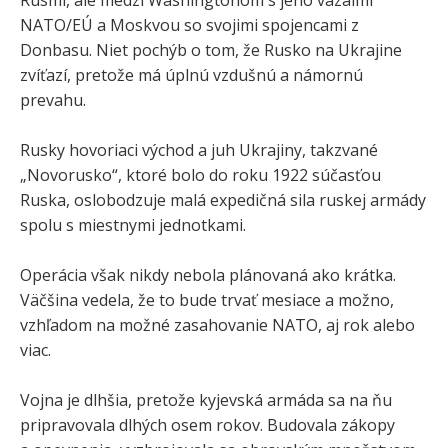
Rusmi, ale medzi Washingtonom s jeho vazalmi
NATO/EÚ a Moskvou so svojimi spojencami z
Donbasu. Niet pochýb o tom, že Rusko na Ukrajine
zvíťazí, pretože má úplnú vzdušnú a námornú
prevahu.
Rusky hovoriaci východ a juh Ukrajiny, takzvané
„Novorusko“, ktoré bolo do roku 1922 súčasťou
Ruska, oslobodzuje malá expedičná sila ruskej armády
spolu s miestnymi jednotkami.
Operácia však nikdy nebola plánovaná ako krátka.
Väčšina vedela, že to bude trvať mesiace a možno,
vzhľadom na možné zasahovanie NATO, aj rok alebo
viac.
Vojna je dlhšia, pretože kyjevská armáda sa na ňu
pripravovala dlhých osem rokov. Budovala zákopy