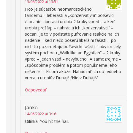
13/06/2022 at 13:51
Fico je súčasťou neomarxistického
tandemu – leberasti a „konzervatívni“ boľševici
/socani/. Liberasti urobia 2 kroky vpred – a keď
urobia prešľap – nahradia ich „konzervatívci“ –
socani. Je to v podstate pufrovanie reakcie na ich
riadenie – keď niečo poserú liberálni fašisti – po
nich to pozametajú boľševickí fašisti – aby im celý
systém pochodu „Walk like an Egyptian“ – 2 kroky
vpred – jeden vzad – nevybuchol. A samozrejme –
„spôsobíme problém a potom ponúkneme jeho
riešenie“ – Ficom akože. Nahádzať ich do jedného
vreca a utopiť v Dunaji! /Nie v Dubaji!/
Odpovedať
Janko
14/06/2022 at 3:16
Oilinka. You hit the nail.