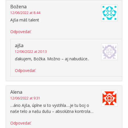
Božena
12/06/2022 at 8:44
Ajša máš talent
Odpovedať
ajša
12/06/2022 at 20:13
ďakujem, Božka. Možno – aj nabudúce..
Odpovedať
Alena
12/06/2022 at 9:31
…áno Ajša, úplne si to vystihla….je tu boj o
naše telo a našu dušu – absolútna kontrola…
Odpovedať