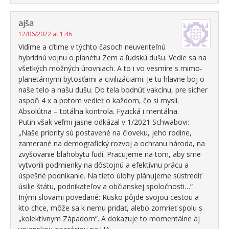
ajša
12/06/2022 at 1:46
Vidíme a cítime v týchto časoch neuveriteľnú
hybridnú vojnu o planétu Zem a ľudskú dušu. Vedie sa na
všetkých možných úrovniach. A to i vo vesmíre s mimo-
planetárnymi bytosťami a civilizáciami. Je tu hlavne boj o
naše telo a našu dušu. Do tela bodnúť vakcínu, pre sicher
aspoň 4 x a potom vedieť o každom, čo si myslí.
Absolútna – totálna kontrola. Fyzická i mentálna.
Putin však veľmi jasne odkázal v 1/2021 Schwabovi:
„Naše priority sú postavené na človeku, jeho rodine,
zamerané na demografický rozvoj a ochranu národa, na
zvyšovanie blahobytu ľudí. Pracujeme na tom, aby sme
vytvorili podmienky na dôstojnú a efektívnu prácu a
úspešné podnikanie. Na tieto úlohy plánujeme sústrediť
úsilie štátu, podnikateľov a občianskej spoločnosti…“
Inými slovami povedané: Rusko pôjde svojou cestou a
kto chce, môže sa k nemu pridať, alebo zomrieť spolu s
„kolektívnym Západom“. A dokazuje to momentálne aj