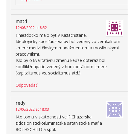
mat4
12/06/2022 at 8:52
Hniezdočko malo byt v Kazachstane.
Ideologicky spor ľudstva by bol vedený vo vertikálnom
smere medzi čínskym manažmentom a moslimskými
pracovníkmi.
Išlo by o kvalitatívnu zmenu keďže doteraz bol
konflikt/napätie vedený v horizontálnom smere
(kapitalizmus vs. socializmus atd.)
Odpovedať
redy
12/06/2022 at 18:03
Kto tomu v skutocnosti veli? Chazarska
zidosionistickoiluminatska satanisticka mafia
ROTHSCHILD a spol.