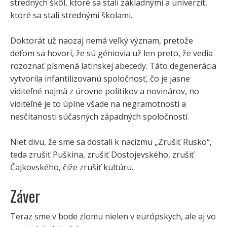
stredných škôl, ktoré sa stali základnými a univerzít,
ktoré sa stali strednými školami.
Doktorát už naozaj nemá veľký význam, pretože
deťom sa hovorí, že sú géniovia už len preto, že vedia
rozoznať písmená latinskej abecedy. Táto degenerácia
vytvorila infantilizovanú spoločnosť, čo je jasne
viditeľné najmä z úrovne politikov a novinárov, no
viditeľné je to úplne všade na negramotnosti a
nesčítanosti súčasných západných spoločností.
Niet divu, že sme sa dostali k nacizmu „Zrušiť Rusko“,
teda zrušiť Puškina, zrušiť Dostojevského, zrušiť
Čajkovského, čiže zrušiť kultúru.
Záver
Teraz sme v bode zlomu nielen v európskych, ale aj vo