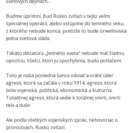
svetových dejinách…
Buďme úprimní. Buď Rusko zvíťazí v tejto veľmi
špeciálnej operácii, alebo vstúpime do temného veku,
z ktorého nebude konca, pretože to bude orwellovská
jedna svetová vláda.
Takáto diktatúra „Jedného sveta“ nebude mať žiadnu
opozíciu. Všetci, ktorí ju spochybnia, budú potlačení.
Toto je naša posledná šanca odolať a vrátiť úder
agresii, ktorá sa začala v roku 1914, agresii, ktorá
bola vojenská, politická, ekonomická a kultúrna.
Totalitnej agresii, ktorá vedie k totálnej smrti, smrti
tela a duše.
Ale podľa všetkých vojenských správ, nehovoriac o
proroctvách, Rusko zvíťazí.