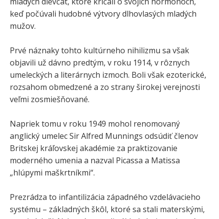
mladých dievčat, ktoré kričali o svojich hormónoch,
keď počúvali hudobné výtvory dlhovlasých mladých
mužov.
Prvé náznaky tohto kultúrneho nihilizmu sa však
objavili už dávno predtým, v roku 1914, v rôznych
umeleckých a literárnych izmoch. Boli však ezoterické,
rozsahom obmedzené a zo strany širokej verejnosti
veľmi zosmiešňované.
Napriek tomu v roku 1949 mohol renomovaný
anglický umelec Sir Alfred Munnings odsúdiť členov
Britskej kráľovskej akadémie za praktizovanie
moderného umenia a nazval Picassa a Matissa
„hlúpymi maškrtníkmi“.
Prezrádza to infantilizácia západného vzdelávacieho
systému – základných škôl, ktoré sa stali materskými,