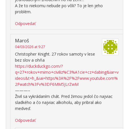
A že to niekomu nebude po vôli? To je len jeho
problém.
Odpovedať
Maroš
04/03/2026 at 9:27
Christopher Knight. 27 rokov samoty v lese
bez slov a ohňa
https://duckduckgo.com/?
q=27+rokov+mimo+civiliz%C3%A1cie+cz+dabing&iar=v
ideos&t=h_&iai=https%3A%2F%2Fwww.youtube.com%
2Fwatch%3Fv%3DF6MM5JLrZwM
———–
Živil sa vykrádaním chát. Pred žimou jedol čo najviac
sladkého a čo najviac alkoholu, aby pribral ako
medveď.
Odpovedať