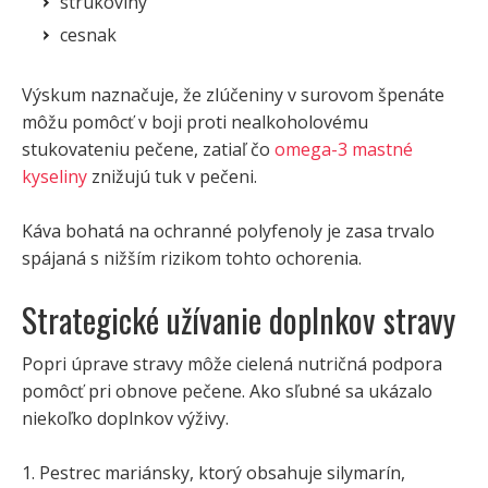
strukoviny
cesnak
Výskum naznačuje, že zlúčeniny v surovom špenáte
môžu pomôcť v boji proti nealkoholovému
stukovateniu pečene, zatiaľ čo
omega-3 mastné
kyseliny
znižujú tuk v pečeni.
Káva bohatá na ochranné polyfenoly je zasa trvalo
spájaná s nižším rizikom tohto ochorenia.
Strategické užívanie doplnkov stravy
Popri úprave stravy môže cielená nutričná podpora
pomôcť pri obnove pečene. Ako sľubné sa ukázalo
niekoľko doplnkov výživy.
1. Pestrec mariánsky, ktorý obsahuje silymarín,