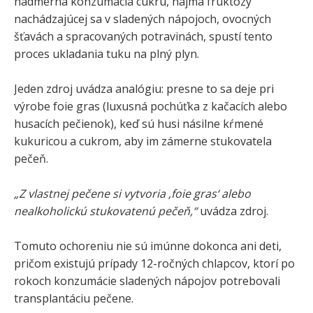
nadmerná konzumácia cukru, najmä fruktózy
nachádzajúcej sa v sladených nápojoch, ovocných
šťavách a spracovaných potravinách, spustí tento
proces ukladania tuku na plný plyn.
Jeden zdroj uvádza analógiu: presne to sa deje pri
výrobe foie gras (luxusná pochúťka z kačacích alebo
husacích pečienok), keď sú husi násilne kŕmené
kukuricou a cukrom, aby im zámerne stukovatela
pečeň.
„Z vlastnej pečene si vytvoria ‚foie gras‘ alebo
nealkoholickú stukovatenú pečeň,“
uvádza zdroj.
Tomuto ochoreniu nie sú imúnne dokonca ani deti,
pričom existujú prípady 12-ročných chlapcov, ktorí po
rokoch konzumácie sladených nápojov potrebovali
transplantáciu pečene.