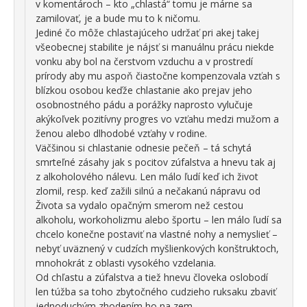
v komentároch – kto „chlastá“ tomu je márne sa
zamilovať, je a bude mu to k ničomu.
Jediné čo môže chlastajúceho udržať pri akej takej
všeobecnej stabilite je nájsť si manuálnu prácu niekde
vonku aby bol na čerstvom vzduchu a v prostredí
prírody aby mu aspoň čiastočne kompenzovala vzťah s
blízkou osobou keďže chlastanie ako prejav jeho
osobnostného pádu a porážky naprosto vylučuje
akýkoľvek pozitívny progres vo vzťahu medzi mužom a
ženou alebo dlhodobé vzťahy v rodine.
Väčšinou si chlastanie odnesie pečeň – tá schytá
smrteľné zásahy jak s pocitov zúfalstva a hnevu tak aj
z alkoholového nálevu. Len málo ľudí keď ich život
zlomil, resp. keď zažili silnú a nečakanú nápravu od
Života sa vydalo opačným smerom než cestou
alkoholu, workoholizmu alebo športu – len málo ľudí sa
chcelo konečne postaviť na vlastné nohy a nemyslieť –
nebyť uväznený v cudzích myšlienkových konštruktoch,
mnohokrát z oblasti vysokého vzdelania.
Od chľastu a zúfalstva a tiež hnevu človeka oslobodí
len túžba sa toho zbytočného cudzieho ruksaku zbaviť
jednoduchým zhodením ho na zem…