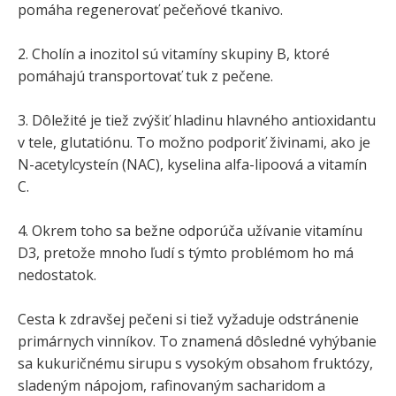
pomáha regenerovať pečeňové tkanivo.
2. Cholín a inozitol sú vitamíny skupiny B, ktoré
pomáhajú transportovať tuk z pečene.
3. Dôležité je tiež zvýšiť hladinu hlavného antioxidantu
v tele, glutatiónu. To možno podporiť živinami, ako je
N-acetylcysteín (NAC), kyselina alfa-lipoová a vitamín
C.
4. Okrem toho sa bežne odporúča užívanie vitamínu
D3, pretože mnoho ľudí s týmto problémom ho má
nedostatok.
Cesta k zdravšej pečeni si tiež vyžaduje odstránenie
primárnych vinníkov. To znamená dôsledné vyhýbanie
sa kukuričnému sirupu s vysokým obsahom fruktózy,
sladeným nápojom, rafinovaným sacharidom a