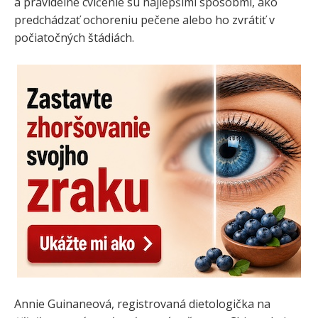
a pravidelné cvičenie sú najlepšími spôsobmi, ako
predchádzať ochoreniu pečene alebo ho zvrátiť v
počiatočných štádiách.
Annie Guinaneová, registrovaná dietologička na