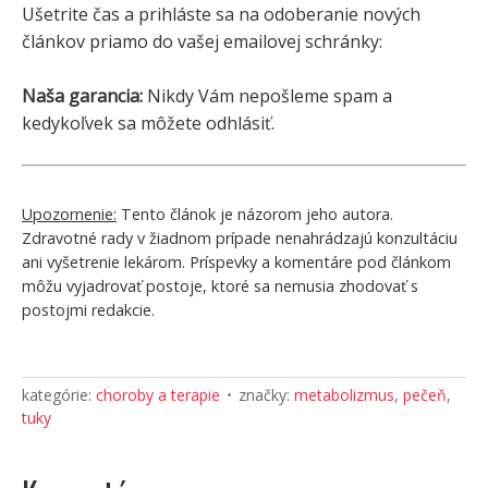
Ušetrite čas a prihláste sa na odoberanie nových
článkov priamo do vašej emailovej schránky:
Naša garancia:
Nikdy Vám nepošleme spam a
kedykoľvek sa môžete odhlásiť.
Upozornenie:
Tento článok je názorom jeho autora.
Zdravotné rady v žiadnom prípade nenahrádzajú konzultáciu
ani vyšetrenie lekárom. Príspevky a komentáre pod článkom
môžu vyjadrovať postoje, ktoré sa nemusia zhodovať s
postojmi redakcie.
kategórie:
choroby a terapie
značky:
metabolizmus
,
pečeň
,
tuky