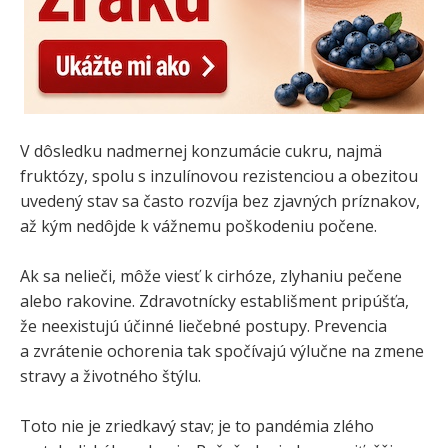
V dôsledku nadmernej konzumácie cukru, najmä
fruktózy, spolu s inzulínovou rezistenciou a obezitou
uvedený stav sa často rozvíja bez zjavných príznakov,
až kým nedôjde k vážnemu poškodeniu počene.
Ak sa nelieči, môže viesť k cirhóze, zlyhaniu pečene
alebo rakovine. Zdravotnícky establišment pripúšťa,
že neexistujú účinné liečebné postupy. Prevencia
a zvrátenie ochorenia tak spočívajú výlučne na zmene
stravy a životného štýlu.
Toto nie je zriedkavý stav; je to pandémia zlého