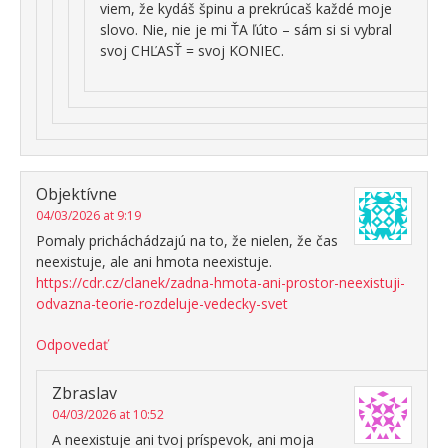
viem, že kydáš špinu a prekrúcaš každé moje
slovo. Nie, nie je mi ŤA ľúto – sám si si vybral
svoj CHĽASŤ = svoj KONIEC.
Objektívne
04/03/2026 at 9:19
Pomaly pricháchádzajú na to, že nielen, že čas
neexistuje, ale ani hmota neexistuje.
https://cdr.cz/clanek/zadna-hmota-ani-prostor-neexistuji-
odvazna-teorie-rozdeluje-vedecky-svet
Odpovedať
Zbraslav
04/03/2026 at 10:52
A neexistuje ani tvoj príspevok, ani moja