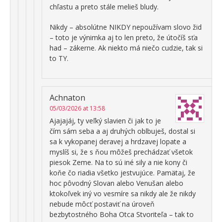
chľastu a preto stále melieš bludy.
Nikdy – absolútne NIKDY nepoužívam slovo žid
– toto je výnimka aj to len preto, že útočíš sťa
had – zákerne. Ak niekto má niečo cudzie, tak si
to TY.
Achnaton
05/03/2026 at 13:58
Ajajajáj, ty veľký slavien či jak to je
čím sám seba a aj druhých oblbuješ, dostal si
sa k vykopanej deravej a hrdzavej lopate a
myslíš si, že s ňou môžeš prechádzať všetok
piesok Zeme. Na to sú iné sily a nie kony či
koňe čo riadia všetko jestvujúce. Pamätaj, že
hoc pôvodný Slovan alebo Venušan alebo
ktokoľvek iný vo vesmíre sa nikdy ale že nikdy
nebude môcť postaviť na úroveň
bezbytostného Boha Otca Stvoriteľa – tak to