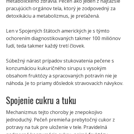
metabolického zdravia. Pečeň ako jeden z najťažšie
pracujúcich orgánov tela, ktorý je zodpovedný za
detoxikáciu a metabolizmus, je preťažená.
Len v Spojených štátoch amerických je s týmto
ochorením diagnostikovaných takmer 100 miliónov
ľudí, teda takmer každý tretí človek.
Súbežný nárast prípadov stukovatenia pečene s
konzumáciou kukuričného sirupu s vysokým
obsahom fruktózy a spracovaných potravín nie je
náhoda. Je to priamy dôsledok stravovacích návykov.
Spojenie cukru a tuku
Mechanizmus tejto choroby je znepokojivo
jednoduchý. Pečeň premieňa prebytočný cukor z
potravy na tuk pre uloženie v tele. Pravidelná