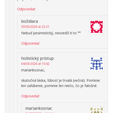
Odpovedať
božidara
03/03/2026 at 22:21
Nebuď pesimistický, nesvedčí ti to °°
Odpovedať
holistický prístup
04/03/2026 at 10:42
mariankosnac,
skutočná láska, ľúbosť je trvalá (večná). Pominie
len zaľúbenie, pominie len niečo, čo je falošné.
Odpovedať
mariankosnac