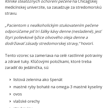
Klinike steatóznych ochorení pečene
na Chicagskej
medicínskej univerzite, sa zasadzuje za stredomorskú
stravu.
„Pacientom s nealkoholickým stukovatením pečene
odporúčame piť tri šálky kávy denne (nesladené), jesť
štyri polievkové lyžice olivového oleja denne a
dodržiavať zásady stredomorskej stravy,“
hovorí.
Tento vzorec sa zameriava na celé rastlinné potraviny
a zdravé tuky. Kľúčovými položkami, ktoré treba
zaradiť do jedálnička, sú:
listová zelenina ako špenát
mastné ryby bohaté na omega-3 mastné kyseliny
ovos
vlašské orechy