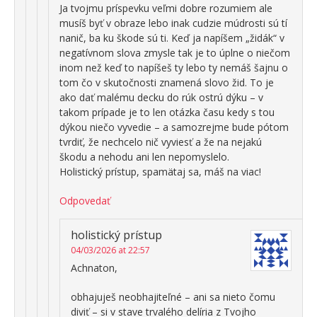
Ja tvojmu príspevku veľmi dobre rozumiem ale
musíš byť v obraze lebo inak cudzie múdrosti sú tí
nanič, ba ku škode sú ti. Keď ja napíšem „židák“ v
negatívnom slova zmysle tak je to úplne o niečom
inom než keď to napíšeš ty lebo ty nemáš šajnu o
tom čo v skutočnosti znamená slovo žid. To je
ako dať malému decku do rúk ostrú dýku – v
takom prípade je to len otázka času kedy s tou
dýkou niečo vyvedie – a samozrejme bude pótom
tvrdiť, že nechcelo nič vyviesť a že na nejakú
škodu a nehodu ani len nepomyslelo.
Holistický prístup, spamätaj sa, máš na viac!
Odpovedať
holistický prístup
04/03/2026 at 22:57
Achnaton,
obhajuješ neobhajiteľné – ani sa nieto čomu
diviť – si v stave trvalého delíria z Tvojho