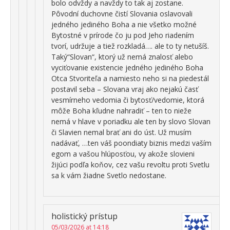
bolo odvždy a navždy to tak aj zostane.
Pôvodní duchovne čistí Slovania oslavovali
jedného jediného Boha a nie všetko možné
Bytostné v prírode čo ju pod Jeho riadením
tvorí, udržuje a tiež rozkladá…. ale to ty netušíš.
Taký“Slovan“, ktorý už nemá znalosť alebo
vyciťovanie existencie jedného jediného Boha
Otca Stvoriteľa a namiesto neho si na piedestál
postavil seba – Slovana vraj ako nejakú časť
vesmírneho vedomia či bytosť/vedomie, ktorá
môže Boha kľudne nahradiť – ten to nieže
nemá v hlave v poriadku ale ten by slovo Slovan
či Slavien nemal brať ani do úst. Už musím
nadávať, …ten váš poondiaty biznis medzi vaším
egom a vašou hlúposťou, vy akože slovieni
žijúci podľa koňov, cez vašu revoltu proti Svetlu
sa k vám žiadne Svetlo nedostane.
holistický prístup
05/03/2026 at 14:18