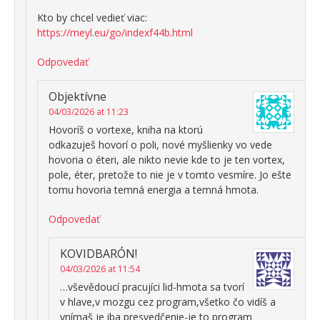
Kto by chcel vedieť viac:
https://meyl.eu/go/indexf44b.html
Odpovedať
Objektívne
04/03/2026 at 11:23
Hovoríš o vortexe, kniha na ktorú
odkazuješ hovorí o poli, nové myšlienky vo vede
hovoria o éteri, ale nikto nevie kde to je ten vortex,
pole, éter, pretože to nie je v tomto vesmíre. Jo ešte
tomu hovoria temná energia a temná hmota.
Odpovedať
KOVIDBARÓN!
04/03/2026 at 11:54
…vševědoucí pracujíci lid-hmota sa tvorí
v hlave,v mozgu cez program,všetko čo vidíš a
vnímaš je iba presvedčenie-je to program