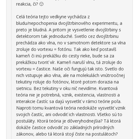
reakcia, či? 🙂
Celá teória tejto vedkyne vychádza z
bludu/nepochopenia dvojštrbinového experimentu, a
preto je bludná. A pritom je vysvetlenie dvojštrbiny s
detektorom tak jednoduché. Svetlo cez dvojštrbinu
prechádza ako vlna, no v samotnom detektore sa vlna
zroluje do vortexu = fotónu. Tak ako keď postavíš
kameň či inú prekážku do cesty rieke, bude sa za
prekážkou tvoriť vír. Kameň naruší vlnu, tá zroluje do
vortexu = častice. Naše oči fungujú tak isto. Svetlo do
nich vstupuje ako vlna, ale na molekulách vnútroočnej
tekutiny roluje do fotónov, ktoré potom dorazia na
sietnicu. Bez tekutiny v oku nič nevidíme. Kvantová
teória nie je potrebná, vznik, existencia, vlastnosti a
interakcie častíc sa dajú vysvetliť v rámci teórie poľa.
Naproti tomu kvantová teória nedokáže vysvetliť vznik
svojich častíc, ani odvodiť ich vlastnosti. Všetko sú to
postuláty. Ktorá teória je dôveryhodnejšia? Tá ktorá
dokáže častice odvodiť zo základných prírodných
zákonov, alebo tá ktorá stojí čiste na postulátoch?