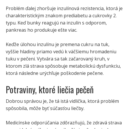
Problém ďalej zhoršuje inzulínová rezistencia, ktorá je
charakteristickým znakom prediabetu a cukrovky 2.
typu. Keď bunky reagujú na inzulín s odporom,
pankreas ho produkuje ešte viac.
Keďže úlohou inzulínu je premena cukru na tuk,
vyššie hladiny priamo vedú k väčšiemu hromadeniu
tuku v pečeni. Vytvára sa tak začarovaný kruh, v
ktorom zlá strava spôsobuje metabolickú dysfunkciu,
ktorá následne urýchľuje poškodenie pečene.
Potraviny, ktoré liečia pečeň
Dobrou správou je, že tá istá vidlička, ktorá problém
spôsobila, môže byť súčasťou liečby.
Medicínske odporúčania zdôrazňujú, že zdravá strava