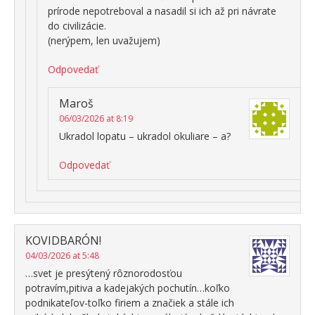
prírode nepotreboval a nasadil si ich až pri návrate
do civilizácie.
(nerýpem, len uvažujem)
Odpovedať
Maroš
06/03/2026 at 8:19
Ukradol lopatu – ukradol okuliare – a?
Odpovedať
KOVIDBARÓN!
04/03/2026 at 5:48
…svet je presýtený rôznorodosťou
potravím,pitiva a kadejakých pochutín…koľko
podnikateľov-toľko firiem a značiek a stále ich