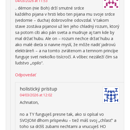
04/03/2026 at 11:53
.. démon (nie Boh) drží smutné srdce
každého pijana v hrsti lebo ten pijana mu svoje srdce
(vedomie – ducha) dobrovoľne odovzdal. V takom
stave zostáva pijanovi už len jeho chladný rozum, ktorý
sa potom cíti ako pán sveta a mudruje aj tam kde by
mal držať hubu. Ale on – rozum nechce držať hubu a
ako malé dieťa si naivne myslí, že môže riadiť jadrovú
elektráreň – a na tomto zvrátenom a temnom princípe
funguje svet niekoľko tisícročí. A vôbec nezáleží čím sa
ľudstvo „opilo“.
Odpovedať
holistický prístup
04/03/2026 at 12:02
Achnaton,
no a TY funguješ presne tak, ako si opísal vo
SVOJOM dlhom príspevku – tiež máš svoj „chľasť“ a
toho sa držíš zubami nechtami a vnucuješ HO