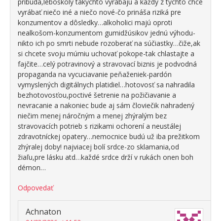
pribúda,leboškoly takýchto vyrábajú a každý z týchto chce
vyrábať niečo iné a niečo nové-čo prináša riziká pre
konzumentov a dôsledky…alkoholici majú oproti
nealkošom-konzumentom gumidžúsikov jednú výhodu-
nikto ich po smrti nebude rozoberať na súčiastky…čiže,ak
si chcete svoju múmiu uchovať pokope-tak chlastajte a
fajčite…celý potravinový a stravovací biznis je podvodná
propaganda na vycuciavanie peňaženiek-pardón
vymyslených digitálnych platidiel…hotovosť sa nahradila
bezhotovosťou,poctivé šetrenie na požičiavanie a
nevracanie a nakoniec bude aj sám človiečik nahradený
niečim menej náročným a menej zhýralým bez
stravovacích potrieb s rizikami ochorení a neustálej
zdravotníckej opatery…nemocnice budú už iba prežitkom
zhýralej doby! najviacej bolí srdce-zo sklamania,od
žiaľu,pre lásku atd…každé srdce drží v rukách onen boh
démon…
Odpovedať
Achnaton