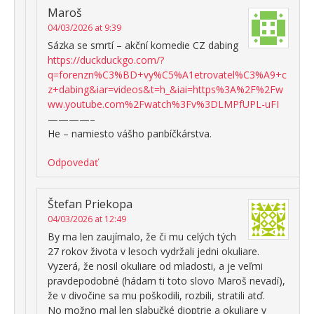
Maroš
04/03/2026 at 9:39
Sázka se smrtí – akční komedie CZ dabing
https://duckduckgo.com/?
q=forenzn%C3%BD+vy%C5%A1etrovatel%C3%A9+c
z+dabing&iar=videos&t=h_&iai=https%3A%2F%2Fw
ww.youtube.com%2Fwatch%3Fv%3DLMPfUPL-uFI
————–
He – namiesto vášho panbíčkárstva.
Odpovedať
Štefan Priekopa
04/03/2026 at 12:49
By ma len zaujímalo, že či mu celých tých
27 rokov života v lesoch vydržali jedni okuliare.
Vyzerá, že nosil okuliare od mladosti, a je veľmi
pravdepodobné (hádam ti toto slovo Maroš nevadí),
že v divočine sa mu poškodili, rozbili, stratili atď.
No možno mal len slabučké dioptrie a okuliare v