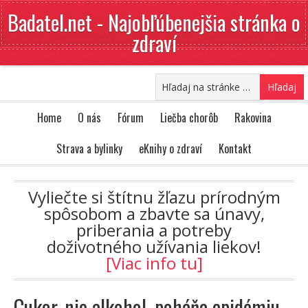
Badatel.net - Najobľúbenejšia stránka o
zdraví
Home
O nás
Fórum
Liečba chorôb
Rakovina
Strava a bylinky
eKnihy o zdraví
Kontakt
Vyliečte si štítnu žľazu prírodným
spôsobom a zbavte sa únavy,
priberania a potreby
doživotného užívania liekov!
[Viac info tu]
Cukor, nie alkohol, poháňa epidémiu