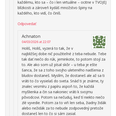
každému, kto sa – čo i len virtuálne – ocitne v TVOJEJ
blízkosti a zároveň kydáš množstvo špiny na
každého, kto vidí, čo činíš.
Odpovedať
Achnaton
04/03/2026 at 22:07
Holiš, Holiš, vyzerá to tak, že v
najbližšej dobe nič použiteľné z teba nebude. Tebe
tak dať niečo do rúk, jeminkote, to potom stojí za
to. Ale ako som už písal skôr – u teba je ešte
šanca, že sa z toho svojho uleteného nadšenia z
bludov dostaneš. Myslím, že dostaneš ale až sa ti
vráti to čo vysielaš do sveta. Snáď ti je známe, ty
znalec vesmíru z papíru aspoň to, že každá
myšlienka a čin sa nakoniec vráti k svojmu
pôvodcovi. Potom sa nečuduj, keď tí niekto niečo
zlé vyvedie. Potom za to viň len seba, žiadny židák
alebo nežidák za to nebude zodpovedný pretože
dostaneš len to čo si sám zasial.