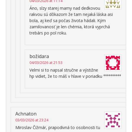
04/03/2026 at 11:14
Áno, slzy starej mamy nad dedkovou
rakvou sú dôkazom že tam nejaká láska asi
bola, aj keď sa počas života hádali. Kým
zamilovanosť je len chémia, ktorá vyprchá
trebárs po pol roku.
božidara
04/03/2026 at 21:53
Velmi si to napsal stručne a výstižne
hp vidiet, že to máš v hlave v poriadku °°°°°°°°°°
Achnaton
03/03/2026 at 23:24
Miroslav Čižmár, prapodivná to osobnosti tu