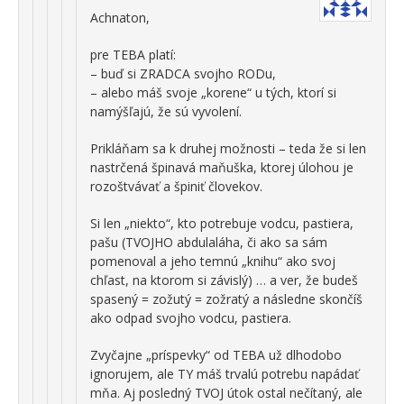
Achnaton,
pre TEBA platí:
– buď si ZRADCA svojho RODu,
– alebo máš svoje „korene“ u tých, ktorí si
namýšľajú, že sú vyvolení.
Prikláňam sa k druhej možnosti – teda že si len
nastrčená špinavá maňuška, ktorej úlohou je
rozoštvávať a špiniť človekov.
Si len „niekto“, kto potrebuje vodcu, pastiera,
pašu (TVOJHO abdulaláha, či ako sa sám
pomenoval a jeho temnú „knihu“ ako svoj
chľast, na ktorom si závislý) … a ver, že budeš
spasený = zožutý = zožratý a následne skončíš
ako odpad svojho vodcu, pastiera.
Zvyčajne „príspevky“ od TEBA už dlhodobo
ignorujem, ale TY máš trvalú potrebu napádať
mňa. Aj posledný TVOJ útok ostal nečítaný, ale