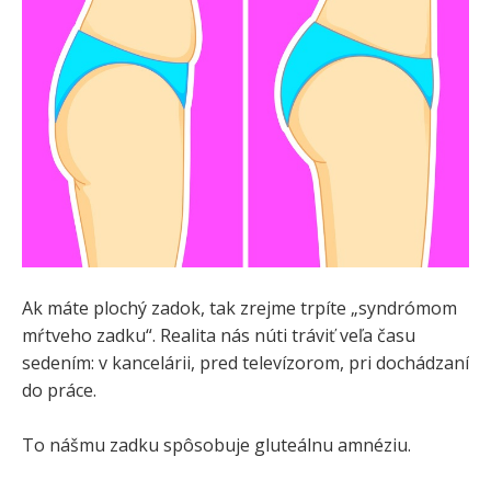
Ak máte plochý zadok, tak zrejme trpíte „syndrómom
mŕtveho zadku“. Realita nás núti tráviť veľa času
sedením: v kancelárii, pred televízorom, pri dochádzaní
do práce.
To nášmu zadku spôsobuje gluteálnu amnéziu.