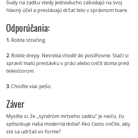
Svaly na zadku vtedy jednoducho zabúdajú na svoj
hlavný účel a prestávajú držať telo v správnom tvare.
Odporúčania:
1.
Robte strečing.
2.
Robte drepy. Netreba chodiť do posilňovne. Stačí si
spraviť malú prestávku v práci alebo cvičiť doma pred
televízorom.
3.
Choďte viac pešo.
Záver
Myslíte si, že „syndróm mŕtveho zadku“ je niečo, čo
spôsobuje naša moderná doba? Ako často cvičíte, aby
ste sa udržali vo forme?