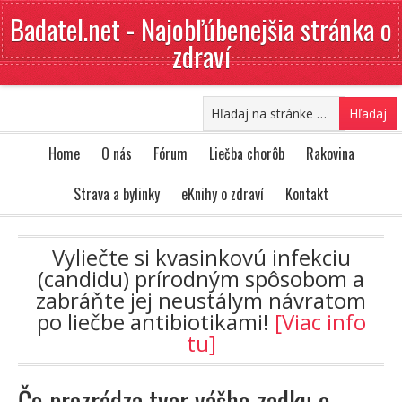
Badatel.net - Najobľúbenejšia stránka o
zdraví
Home
O nás
Fórum
Liečba chorôb
Rakovina
Strava a bylinky
eKnihy o zdraví
Kontakt
Vyliečte si kvasinkovú infekciu
(candidu) prírodným spôsobom a
zabráňte jej neustálym návratom
po liečbe antibiotikami!
[Viac info
tu]
Čo prezrádza tvar vášho zadku o