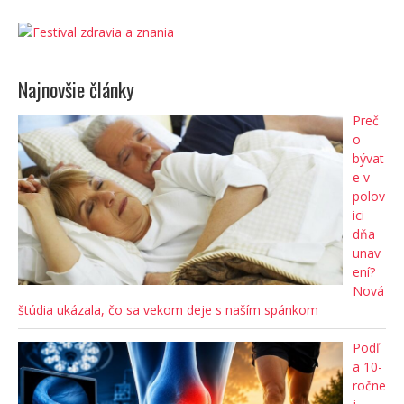
Najnovšie články
Preč
o
bývat
e v
polov
ici
dňa
unav
ení?
Nová
štúdia ukázala, čo sa vekom deje s naším spánkom
Podľ
a 10-
ročne