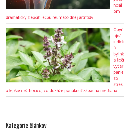
nciál
om
dramaticky zlepšiť liečbu reumatoidnej artritídy
Obyč
ajná
indick
á
bylink
a lieči
vyčer
panie
zo
stres
u lepšie než hocičo, čo dokáže ponúknuť západná medicína
Kategórie článkov