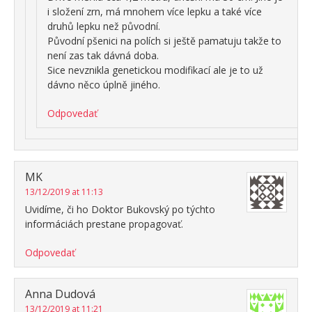
i složení zrn, má mnohem více lepku a také více
druhů lepku než původní.
Původní pšenici na polích si ještě pamatuju takže to
není zas tak dávná doba.
Sice nevznikla genetickou modifikací ale je to už
dávno něco úplně jiného.
Odpovedať
MK
13/12/2019 at 11:13
Uvidíme, či ho Doktor Bukovský po týchto
informáciách prestane propagovať.
Odpovedať
Anna Dudová
13/12/2019 at 11:21