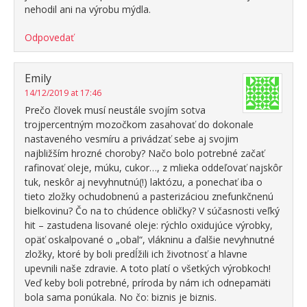
nehodil ani na výrobu mýdla.
Odpovedať
Emily
14/12/2019 at 17:46
Prečo človek musí neustále svojím sotva
trojpercentným mozočkom zasahovať do dokonale
nastaveného vesmíru a privádzať sebe aj svojim
najbližším hrozné choroby? Načo bolo potrebné začať
rafinovať oleje, múku, cukor…, z mlieka oddeľovať najskôr
tuk, neskôr aj nevyhnutnú(!) laktózu, a ponechať iba o
tieto zložky ochudobnenú a pasterizáciou znefunkčnenú
bielkovinu? Čo na to chúdence obličky? V súčasnosti veľký
hit – zastudena lisované oleje: rýchlo oxidujúce výrobky,
opäť oskalpované o „obal“, vlákninu a ďalšie nevyhnutné
zložky, ktoré by boli predĺžili ich životnosť a hlavne
upevnili naše zdravie. A toto platí o všetkých výrobkoch!
Veď keby boli potrebné, príroda by nám ich odnepamäti
bola sama ponúkala. No čo: biznis je biznis.