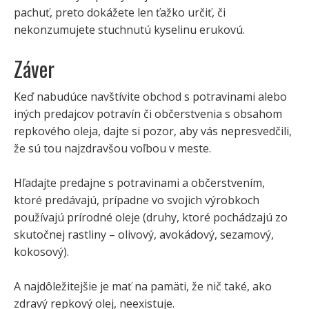
pachuť, preto dokážete len ťažko určiť, či
nekonzumujete stuchnutú kyselinu erukovú.
Záver
Keď nabudúce navštívite obchod s potravinami alebo
iných predajcov potravín či občerstvenia s obsahom
repkového oleja, dajte si pozor, aby vás nepresvedčili,
že sú tou najzdravšou voľbou v meste.
Hľadajte predajne s potravinami a občerstvením,
ktoré predávajú, prípadne vo svojich výrobkoch
používajú prírodné oleje (druhy, ktoré pochádzajú zo
skutočnej rastliny – olivový, avokádový, sezamový,
kokosový).
A najdôležitejšie je mať na pamäti, že nič také, ako
zdravý repkový olej, neexistuje.