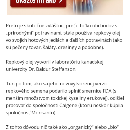
Preto je skutočne zvláštne, prečo toľko obchodov s
„prírodnými“ potravinami, stále používa repkový olej
vo svojich hotových jedlách a ďalších potravinách (ako
sú pečený tovar, šaláty, dresingy a podobne).
Repkový olej vytvoril v laboratóriu kanadskej
univerzity Dr. Baldur Steffanson.
Ten po tom, ako sa jeho novovytvorenej verzii
repkového semena podarilo splniť smernice FDA (s
menším množstvom toxickej kyseliny erukovej), odišiel
pracovať do spoločnosti Calgene (ktorú neskôr kúpila
spoločnosť Monsanto).
Z tohto dôvodu nič také ako „organický“ alebo „bio“