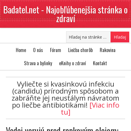
Badatel.net - Najobľúbenejšia stránka o
zdraví
Home
O nás
Fórum
Liečba chorôb
Rakovina
Strava a bylinky
eKnihy o zdraví
Kontakt
Vyliečte si kvasinkovú infekciu
(candidu) prírodným spôsobom a
zabráňte jej neustálym návratom
po liečbe antibiotikami!
[Viac info
tu]
Vedci varujú pred repkovým olejom: