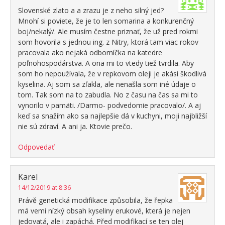
Slovenské zlato a a zrazu je z neho silný jed?
Mnohí si poviete, že je to len somarina a konkurenčný
boj/nekalý/. Ale musím čestne priznať, že už pred rokmi
som hovorila s jednou ing. z Nitry, ktorá tam viac rokov
pracovala ako nejaká odborníčka na katedre
poľnohospodárstva. A ona mi to vtedy tiež tvrdila. Aby
som ho nepoužívala, že v repkovom oleji je akási škodlivá
kyselina. Aj som sa zľakla, ale nenašla som iné údaje o
tom. Tak som na to zabudla. No z času na čas sa mi to
vynorilo v pamäti. /Darmo- podvedomie pracovalo/. A aj
keď sa snažím ako sa najlepšie dá v kuchyni, moji najbližší
nie sú zdraví. A ani ja. Ktovie prečo.
Odpovedať
Karel
14/12/2019 at 8:36
Právě genetická modifikace způsobila, že řepka
má vemi nízký obsah kyseliny erukové, která je nejen
jedovatá, ale i zapáchá. Před modifikací se ten olej