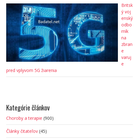
Britsk
ý voj
enský
odbo
rník
na
zbran
e
varuj
e
pred vplyvom 5G žiarenia
Kategórie článkov
Choroby a terapie
(900)
Články čitateľov
(45)