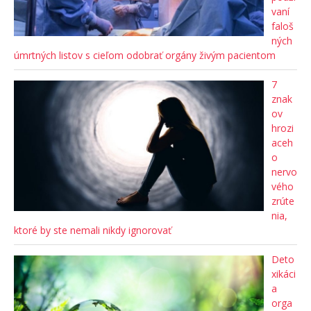
vaní
faloš
ných
úmrtných listov s cieľom odobrať orgány živým pacientom
7
znak
ov
hrozi
aceh
o
nervo
vého
zrúte
nia,
ktoré by ste nemali nikdy ignorovať
Deto
xikáci
a
orga