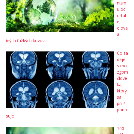
nizm
u od
ortut
e,
olova
a
iných ťažkých kovov
Čo sa
deje
s mo
zgom
člove
ka,
ktorý
sa
príliš
pono
suje
100