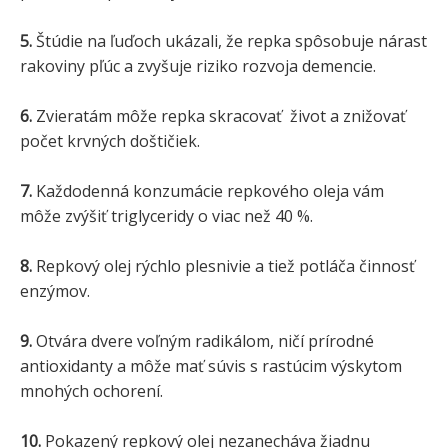
5.
Štúdie na ľuďoch ukázali, že repka spôsobuje nárast
rakoviny pľúc a zvyšuje riziko rozvoja demencie.
6.
Zvieratám môže repka skracovať život a znižovať
počet krvných doštičiek.
7.
Každodenná konzumácie repkového oleja vám
môže zvýšiť triglyceridy o viac než 40 %.
8.
Repkový olej rýchlo plesnivie a tiež potláča činnosť
enzýmov.
9.
Otvára dvere voľným radikálom, ničí prírodné
antioxidanty a môže mať súvis s rastúcim výskytom
mnohých ochorení.
10.
Pokazený repkový olej nezanecháva žiadnu