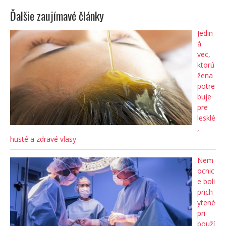
Ďalšie zaujímavé články
Jedin
á
vec,
ktorú
žena
potre
buje
pre
lesklé
,
husté a zdravé vlasy
Nem
ocnic
e boli
prich
ytené
pri
použí