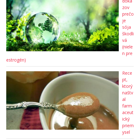
dôka
zov
prečo
je
sója
škodli
vá
(niele
n pre
estrogén)
Rece
pt,
ktorý
naštv
al
farm
aceut
ický
priem
ysel