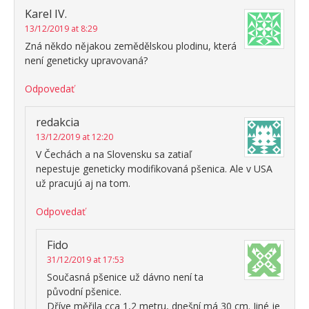
Karel IV.
13/12/2019 at 8:29
Zná někdo nějakou zemědělskou plodinu, která
není geneticky upravovaná?
Odpovedať
redakcia
13/12/2019 at 12:20
V Čechách a na Slovensku sa zatiaľ
nepestuje geneticky modifikovaná pšenica. Ale v USA
už pracujú aj na tom.
Odpovedať
Fido
31/12/2019 at 17:53
Současná pšenice už dávno není ta
původní pšenice.
Dříve měřila cca 1,2 metru, dnešní má 30 cm. Jiné je