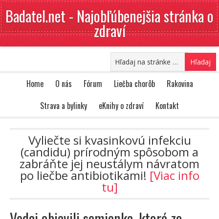
Badatel.net - Najobľúbenejšia stránka o
zdraví
Home
O nás
Fórum
Liečba chorôb
Rakovina
Strava a bylinky
eKnihy o zdraví
Kontakt
Vyliečte si kvasinkovú infekciu
(candidu) prírodným spôsobom a
zabráňte jej neustálym návratom
po liečbe antibiotikami!
[Viac info
tu]
Vedci objavili semienka, ktoré zo