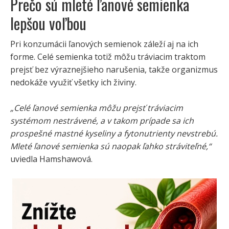
Prečo sú mleté ľanové semienka
lepšou voľbou
Pri konzumácii ľanových semienok záleží aj na ich
forme. Celé semienka totiž môžu tráviacim traktom
prejsť bez výraznejšieho narušenia, takže organizmus
nedokáže využiť všetky ich živiny.
„Celé ľanové semienka môžu prejsť tráviacim
systémom nestrávené, a v takom prípade sa ich
prospešné mastné kyseliny a fytonutrienty nevstrebú.
Mleté ľanové semienka sú naopak ľahko stráviteľné,“
uviedla Hamshawová.