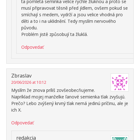
ta pomletá semínka velice rychle žluknou a proto se
musí připravovat těsně před jídlem, ovšem pokud se
smíchají s medem, vydrží a jsou velice vhodná pro
děti a to i na uklidnění. Tedy myslím nervového
původu.
Problém jistě způsobují ta žluklá.
Odpovedať
Zbraslav
20/06/2026 at 10:12
Myslím že znova príliš zovšeobecňujeme.
Napríklad mojej manželke ľanové semienka tlak zvyšujú.
Prečo? Lebo zvýšený krvný tlak nemá jedinú príčinu, ale je
ich X.
Odpovedať
redakcia