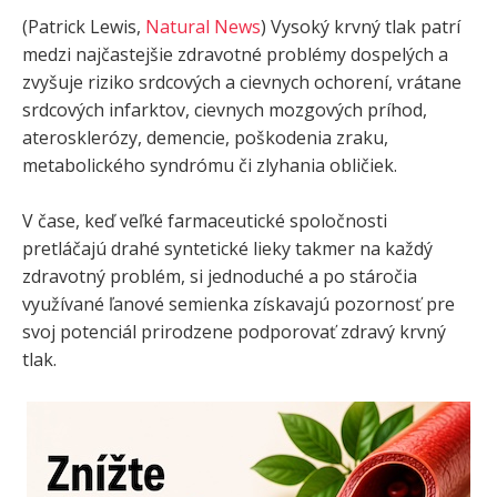
(Patrick Lewis,
Natural News
) Vysoký krvný tlak patrí
medzi najčastejšie zdravotné problémy dospelých a
zvyšuje riziko srdcových a cievnych ochorení, vrátane
srdcových infarktov, cievnych mozgových príhod,
aterosklerózy, demencie, poškodenia zraku,
metabolického syndrómu či zlyhania obličiek.
V čase, keď veľké farmaceutické spoločnosti
pretláčajú drahé syntetické lieky takmer na každý
zdravotný problém, si jednoduché a po stáročia
využívané ľanové semienka získavajú pozornosť pre
svoj potenciál prirodzene podporovať zdravý krvný
tlak.