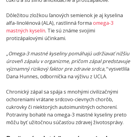
Dôležitou zložkou ľanových semienok je aj kyselina
alfa-linolénová (ALA), rastlinná forma
omega-3
mastných kyselín
. Tie sú známe svojimi
protizápalovými účinkami.
„Omega-3 mastné kyseliny pomáhajú udržiavať nižšiu
úroveň zápalu v organizme, pričom zápal predstavuje
významný rizikový faktor pre zdravie srdca,“
vysvetlila
Dana Hunnes, odborníčka na výživu z UCLA.
Chronický zápal sa spája s mnohými civilizačnými
ochoreniami vrátane srdcovo-cievnych chorôb,
cukrovky či niektorých autoimunitných ochorení.
Potraviny bohaté na omega-3 mastné kyseliny preto
môžu byť užitočnou súčasťou zdravej životosprávy.