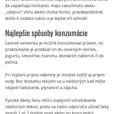
Ak zapáchajú horkasto, majú zatuchnutú alebo
„olejovú“ vôňu alebo chutia horko, pravdepodobne
došlo k oxidácii tukov a je lepšie ich vyhodiť.
Najlepšie spôsoby konzumácie
Ľanové semienka je možné konzumovať priamo, no
praktickejšie je pridávať ich do ovsených vločiek,
jogurtu, smoothie, tvarohu, domácich nátierok či do
pečiva.
Pri zvýšení príjmu vlákniny je vhodné zvýšiť aj príjem
vody. Bez dostatku tekutín sa u niektorých ľudí môže
objaviť nadúvanie, plynatosť a zápcha.
Vysoké dávky ľanu môžu ovplyvniť vstrebávanie
niektorých liekov, preto sa často odporúča užívať lieky
aspoň 1 aź 2 hodiny pred alebo po konzumácii