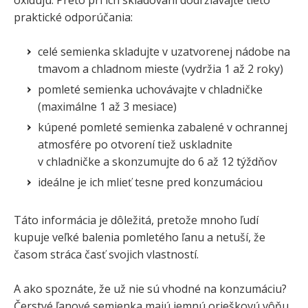
praktické odporúčania:
celé semienka skladujte v uzatvorenej nádobe na
tmavom a chladnom mieste (vydržia 1 až 2 roky)
pomleté semienka uchovávajte v chladničke
(maximálne 1 až 3 mesiace)
kúpené pomleté semienka zabalené v ochrannej
atmosfére po otvorení tiež uskladnite
v chladničke a skonzumujte do 6 až 12 týždňov
ideálne je ich mlieť tesne pred konzumáciou
Táto informácia je dôležitá, pretože mnoho ľudí
kupuje veľké balenia pomletého ľanu a netuší, že
časom stráca časť svojich vlastností.
A ako spoznáte, že už nie sú vhodné na konzumáciu?
Čerstvé ľanové semienka majú jemnú orieškovú vôňu.