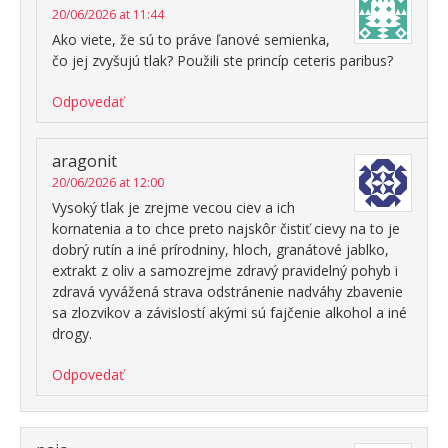
20/06/2026 at 11:44
Ako viete, že sú to práve ľanové semienka,
čo jej zvyšujú tlak? Použili ste princíp ceteris paribus?
Odpovedať
aragonit
20/06/2026 at 12:00
Vysoký tlak je zrejme vecou ciev a ich
kornatenia a to chce preto najskôr čistiť cievy na to je
dobrý rutín a iné prírodniny, hloch, granátové jablko,
extrakt z oliv a samozrejme zdravý pravidelný pohyb i
zdravá vyvážená strava odstránenie nadváhy zbavenie
sa zlozvikov a závislostí akými sú fajčenie alkohol a iné
drogy.
Odpovedať