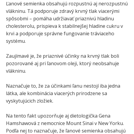
Ľanové semienka obsahujú rozpustnú aj nerozpustnú
vlákninu. Tá podporuje zdravý krvný tlak viacerými
spôsobmi – pomáha udržiavať priaznivú hladinu
cholesterolu, prispieva k stabilnejšej hladine cukru v
krvi a podporuje správne fungovanie tráviaceho
systému.
Zaujímavé je, že priaznivé účinky na krvný tlak boli
pozorované aj pri ľanovom oleji, ktorý neobsahuje
vlákninu.
Naznačuje to, že za účinkami ľanu nestojí iba jedna
látka, ale kombinácia viacerých prirodzene sa
vyskytujúcich zložiek.
Na tento fakt upozorňuje aj dietologička Gena
Hamshawová z nemocnice Mount Sinai v New Yorku.
Podľa nej to naznačuje, že ľanové semienka obsahujú