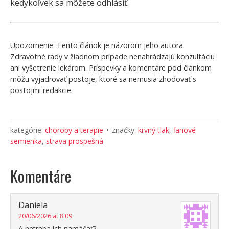
kedykoľvek sa môžete odhlásiť.
Upozornenie:
Tento článok je názorom jeho autora.
Zdravotné rady v žiadnom prípade nenahrádzajú konzultáciu
ani vyšetrenie lekárom. Príspevky a komentáre pod článkom
môžu vyjadrovať postoje, ktoré sa nemusia zhodovať s
postojmi redakcie.
kategórie:
choroby a terapie
značky:
krvný tlak
,
ľanové
semienka
,
strava prospešná
Komentáre
Daniela
20/06/2026 at 8:09
A netreba ich namáčať?