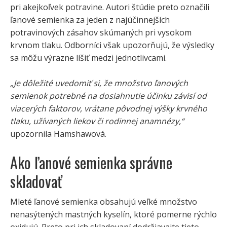
pri akejkoľvek potravine. Autori štúdie preto označili
ľanové semienka za jeden z najúčinnejších
potravinových zásahov skúmaných pri vysokom
krvnom tlaku. Odborníci však upozorňujú, že výsledky
sa môžu výrazne líšiť medzi jednotlivcami.
„Je dôležité uvedomiť si, že množstvo ľanových
semienok potrebné na dosiahnutie účinku závisí od
viacerých faktorov, vrátane pôvodnej výšky krvného
tlaku, užívaných liekov či rodinnej anamnézy,“
upozornila Hamshawová.
Ako ľanové semienka správne
skladovať
Mleté ľanové semienka obsahujú veľké množstvo
nenasýtených mastných kyselín, ktoré pomerne rýchlo
oxidujú. Preto pri ich skladovaní dodržiavajte tieto