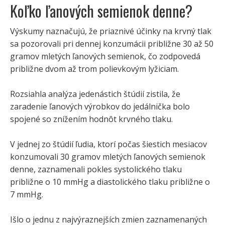
Koľko ľanových semienok denne?
Výskumy naznačujú, že priaznivé účinky na krvný tlak
sa pozorovali pri dennej konzumácii približne 30 až 50
gramov mletých ľanových semienok, čo zodpovedá
približne dvom až trom polievkovým lyžiciam.
Rozsiahla analýza jedenástich štúdií zistila, že
zaradenie ľanových výrobkov do jedálnička bolo
spojené so znížením hodnôt krvného tlaku.
V jednej zo štúdií ľudia, ktorí počas šiestich mesiacov
konzumovali 30 gramov mletých ľanových semienok
denne, zaznamenali pokles systolického tlaku
približne o 10 mmHg a diastolického tlaku približne o
7 mmHg.
Išlo o jednu z najvýraznejších zmien zaznamenaných