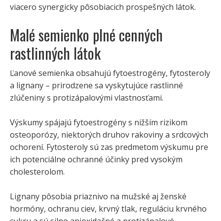
viacero synergicky pôsobiacich prospešných látok.
Malé semienko plné cenných
rastlinných látok
Ľanové semienka obsahujú fytoestrogény, fytosteroly
a lignany – prirodzene sa vyskytujúce rastlinné
zlúčeniny s protizápalovými vlastnosťami.
Výskumy spájajú fytoestrogény s nižším rizikom
osteoporózy, niektorých druhov rakoviny a srdcových
ochorení. Fytosteroly sú zas predmetom výskumu pre
ich potenciálne ochranné účinky pred vysokým
cholesterolom.
Lignany pôsobia priaznivo na mužské aj ženské
hormóny, ochranu ciev, krvný tlak, reguláciu krvného
cukru a sú silno anioxidačné a protizápalové.