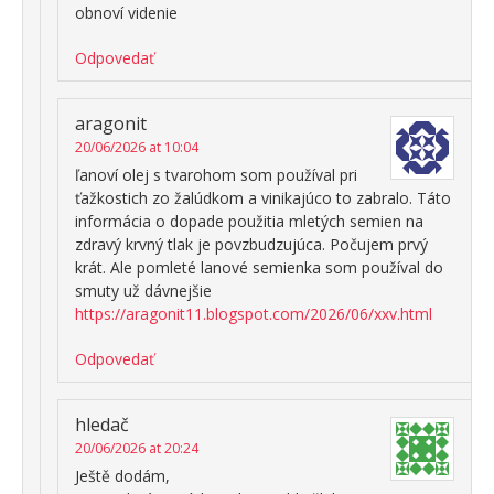
obnoví videnie
Odpovedať
aragonit
20/06/2026 at 10:04
ľanoví olej s tvarohom som používal pri
ťažkostich zo žalúdkom a vinikajúco to zabralo. Táto
informácia o dopade použitia mletých semien na
zdravý krvný tlak je povzbudzujúca. Počujem prvý
krát. Ale pomleté lanové semienka som používal do
smuty už dávnejšie
https://aragonit11.blogspot.com/2026/06/xxv.html
Odpovedať
hledač
20/06/2026 at 20:24
Ještě dodám,