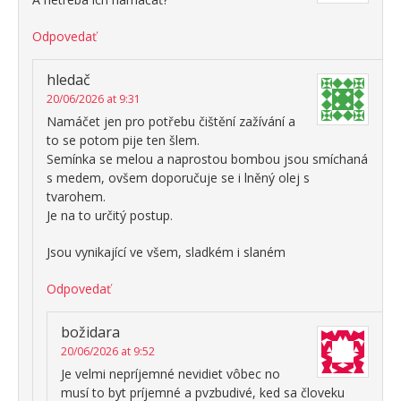
Odpovedať
hledač
20/06/2026 at 9:31
Namáčet jen pro potřebu čištění zažívání a
to se potom pije ten šlem.
Semínka se melou a naprostou bombou jsou smíchaná
s medem, ovšem doporučuje se i lněný olej s
tvarohem.
Je na to určitý postup.
Jsou vynikající ve všem, sladkém i slaném
Odpovedať
božidara
20/06/2026 at 9:52
Je velmi nepríjemné nevidiet vôbec no
musí to byt príjemné a pvzbudivé, ked sa človeku