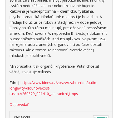
som si, že smrť buniek má byť prirodzená, inak imunitný
systém nedokáže zahubiť nekontrolované bujenie.
Rakovina je všadeprítomná – chemická, fyzikálna,
psychosomatická. Hľadať elixír mladosti je hovadina. A
hľadajú ho už tisíce rokov a vtedy nežili v dobe jedovej.
Články na túto tému ma iritujú, pretože vedú nesprávnym
smerom. Keď hovoria A, nepovedia B. Existuje dokument
o zárodočných buňkách. Keď ich aplikovali vojakom USA
na regeneráciu zranených orgánov – tí po čase dostali
rakovinu. Ale o tomto sa nehovorí. Naratív večnej
mladosti je atraktívnejší.
Miniprasátka, tisk orgánů i kryoterapie. Putin chce žít
věčně, investuje miliardy
Zdroj:
https://www.idnes.cz/zpravy/zahranicni/putin-
longevity-dlouhovekost-
rusko.A260629_091410_zahranicni_tmps
Odpovedať
redakcia