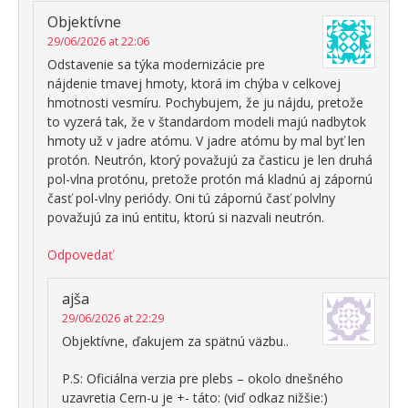
Objektívne
29/06/2026 at 22:06
Odstavenie sa týka modernizácie pre
nájdenie tmavej hmoty, ktorá im chýba v celkovej
hmotnosti vesmíru. Pochybujem, že ju nájdu, pretože
to vyzerá tak, že v štandardom modeli majú nadbytok
hmoty už v jadre atómu. V jadre atómu by mal byť len
protón. Neutrón, ktorý považujú za časticu je len druhá
pol-vlna protónu, pretože protón má kladnú aj zápornú
časť pol-vlny periódy. Oni tú zápornú časť polvlny
považujú za inú entitu, ktorú si nazvali neutrón.
Odpovedať
ajša
29/06/2026 at 22:29
Objektívne, ďakujem za spätnú väzbu..
P.S: Oficiálna verzia pre plebs – okolo dnešného
uzavretia Cern-u je +- táto: (viď odkaz nižšie:)