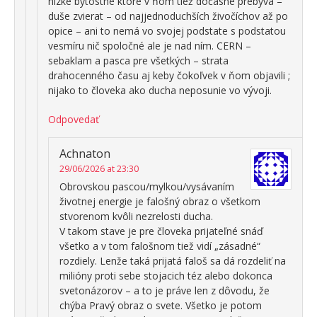
nízke bytostné ktoré v ňom tiež dočasne prebýva –
duše zvierat – od najjednoduchších živočíchov až po
opice – ani to nemá vo svojej podstate s podstatou
vesmíru nič spoločné ale je nad ním. CERN –
sebaklam a pasca pre všetkých – strata
drahocenného času aj keby čokoľvek v ňom objavili ;
nijako to človeka ako ducha neposunie vo vývoji.
Odpovedať
Achnaton
29/06/2026 at 23:30
Obrovskou pascou/mylkou/vysávaním
životnej energie je falošný obraz o všetkom
stvorenom kvôli nezrelosti ducha.
V takom stave je pre človeka prijateľné snáď
všetko a v tom falošnom tiež vidí „zásadné“
rozdiely. Lenže taká prijatá faloš sa dá rozdeliť na
milióny proti sebe stojacich téz alebo dokonca
svetonázorov – a to je práve len z dôvodu, že
chýba Pravý obraz o svete. Všetko je potom