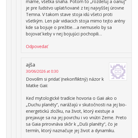
márne, všetka snaha. Potom to „rozdeľuj a oanuj“
je pre ľudstvo uplatňované z tej najvyššej úrovne
Temna. V takom stave stoja idú všetci proti
všetkým. Len pár vidiacich stoja mimo tejto arény
kde sa bojuje o prežitie….a nemuselo by sa
bojovať keby v nej bojujúci pochopili…
Odpovedať
ajša
30/06/2026 at 0:30
Dovolím si pridať (nekonfliktný) názor k
Matke Gaii:
Keď mytologické tradície hovoria o Gaii ako o
„Duchu planéty“, narážajú v skutočnosti na jej bio-
energetickú zložku, na život, ktorý existuje a
prejavuje sa na jej povrchu i vo vnútri Zeme. Preto
sa Gaia prirovnáva skôr k „Duši planéty“, čo je
termín, ktorý naznačuje jej život a dynamiku.