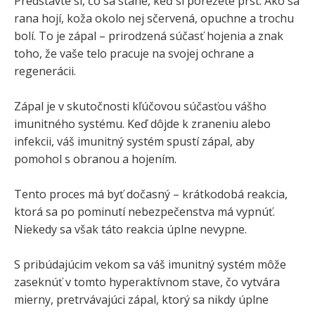
Predstavte si, čo sa stane, keď si porežete prst. Ako sa
rana hojí, koža okolo nej sčervená, opuchne a trochu
bolí. To je zápal – prirodzená súčasť hojenia a znak
toho, že vaše telo pracuje na svojej ochrane a
regenerácii.
Zápal je v skutočnosti kľúčovou súčasťou vášho
imunitného systému. Keď dôjde k zraneniu alebo
infekcii, váš imunitný systém spustí zápal, aby
pomohol s obranou a hojením.
Tento proces má byť dočasný – krátkodobá reakcia,
ktorá sa po pominutí nebezpečenstva má vypnúť.
Niekedy sa však táto reakcia úplne nevypne.
S pribúdajúcim vekom sa váš imunitný systém môže
zaseknúť v tomto hyperaktívnom stave, čo vytvára
mierny, pretrvávajúci zápal, ktorý sa nikdy úplne