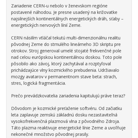
Zariadenie CERN-u nebolo v ženevskom regióne
postavené náhodou. Je presne usadený na križovatke
najsilnejších kontinentálnych energetických dráh, sťaby –
energetických nervových línií Zeme.
CERN násilím vtláčal tekutú multi-dimenzionálnu realitu
pôvodnej Zeme do strnulého lineárneho 3D skriptu pre
otrokov. Stroj generoval umelé stojaté frekvenčné pole
nad celou európskou kontinentálnou doskou. Toto pole
pôsobilo ako závoj, ktorý zachytával a rozptyľoval
prichádzajúce vlny kozmického prebudenia. Udržiavalo
mozgy avatarov v permanentnom stave beta: strach,
stres, logická fragmentácia.
Prečo prevádzkovatelia zariadenia kapitulujú práve teraz?
Dôvodom je kozmické preťaženie softvéru. Od začiatku
leta zaplavuje zemskú základnú dosku nezastaviteľná
vysokofrekvenčná plazmová vlna z pôvodného Zdroja.
Táto plazma reaktivuje energetické línie Zeme a uvoľňuje
nekonečné množstvo pôvodnej prasily.