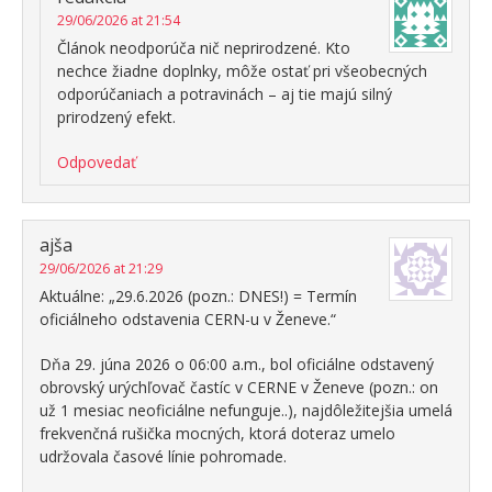
29/06/2026 at 21:54
Článok neodporúča nič neprirodzené. Kto
nechce žiadne doplnky, môže ostať pri všeobecných
odporúčaniach a potravinách – aj tie majú silný
prirodzený efekt.
Odpovedať
ajša
29/06/2026 at 21:29
Aktuálne: „29.6.2026 (pozn.: DNES!) = Termín
oficiálneho odstavenia CERN-u v Ženeve.“
Dňa 29. júna 2026 o 06:00 a.m., bol oficiálne odstavený
obrovský urýchľovač častíc v CERNE v Ženeve (pozn.: on
už 1 mesiac neoficiálne nefunguje..), najdôležitejšia umelá
frekvenčná rušička mocných, ktorá doteraz umelo
udržovala časové línie pohromade.