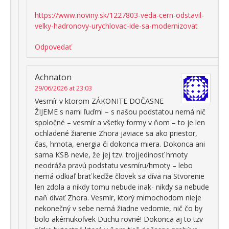
https://www.noviny.sk/1227803-veda-cern-odstavil-
velky-hadronovy-urychlovac-ide-sa-modernizovat
Odpovedať
Achnaton
29/06/2026 at 23:03
Vesmír v ktorom ZÁKONITE DOČASNE
ŽIJEME s nami ľuďmi – s našou podstatou nemá nič
spoločné – vesmír a všetky formy v ňom – to je len
ochladené žiarenie Zhora javiace sa ako priestor,
čas, hmota, energia či dokonca miera. Dokonca ani
sama KSB nevie, že jej tzv. trojjedinosť hmoty
neodráža pravú podstatu vesmíru/hmoty – lebo
nemá odkiaľ brať keďže človek sa díva na Stvorenie
len zdola a nikdy tomu nebude inak- nikdy sa nebude
naň dívať Zhora. Vesmír, ktorý mimochodom nieje
nekonečný v sebe nemá žiadne vedomie, nič čo by
bolo akémukoľvek Duchu rovné! Dokonca aj to tzv