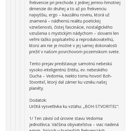
frekvencie pri prechode z jednej jemno-hmotnej
dimenzie do druhej a to až po frekvenciu
najvyššiu, ergo – kauzálnu rovinu, ktorá už
znamená – nádhernú realitu poetickej
vznešenosti, čistej fascinácie, nostalgického
vzrušenia s mystickým nádychom – slovami len
veľmi ťažko popísateľnú a reprodukovateľnú,
ktorú ani nie je možné v jej samej dokonalosti
prežiť v našom povrchovom pozemskom svete.
Tento prejav predstavuje samotnú nebeskú
vysoko-inteligentnú Entitu, ev. nebeského
Ducha – Vedomia, niekto tomu hovorí Boh-
Stvoriteľ, ktorý dal zámer ku vzniku našej
planéty.
Dodatok:
Určitá vysvetlivka ku vzťahu: „BOH-STVORITEĽ“:
1/ Ten závisí od úrovne stavu Vedomia
jednotlivca. Väčšina obyvateľstva – viac riadená
egom, žijúcich v hustejších frekvenciách