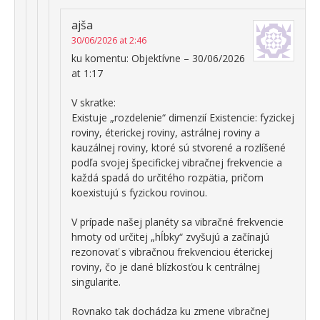
ajša
30/06/2026 at 2:46
ku komentu: Objektívne – 30/06/2026
at 1:17
V skratke:
Existuje „rozdelenie“ dimenzií Existencie: fyzickej
roviny, éterickej roviny, astrálnej roviny a
kauzálnej roviny, ktoré sú stvorené a rozlíšené
podľa svojej špecifickej vibračnej frekvencie a
každá spadá do určitého rozpätia, pričom
koexistujú s fyzickou rovinou.
V prípade našej planéty sa vibračné frekvencie
hmoty od určitej „hĺbky“ zvyšujú a začínajú
rezonovať s vibračnou frekvenciou éterickej
roviny, čo je dané blízkosťou k centrálnej
singularite.
Rovnako tak dochádza ku zmene vibračnej