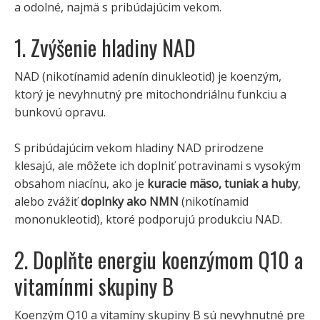
a odolné, najmä s pribúdajúcim vekom.
1. Zvýšenie hladiny NAD
NAD (nikotínamid adenín dinukleotid) je koenzým,
ktorý je nevyhnutný pre mitochondriálnu funkciu a
bunkovú opravu.
S pribúdajúcim vekom hladiny NAD prirodzene
klesajú, ale môžete ich doplniť potravinami s vysokým
obsahom niacínu, ako je
kuracie mäso, tuniak a huby
,
alebo zvážiť
doplnky ako NMN
(nikotínamid
mononukleotid), ktoré podporujú produkciu NAD.
2. Doplňte energiu koenzýmom Q10 a
vitamínmi skupiny B
Koenzým Q10 a vitamíny skupiny B sú nevyhnutné pre