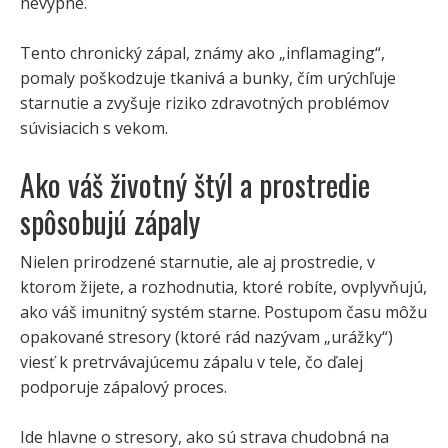
nevypne.
Tento chronický zápal, známy ako „inflamaging“,
pomaly poškodzuje tkanivá a bunky, čím urýchľuje
starnutie a zvyšuje riziko zdravotných problémov
súvisiacich s vekom.
Ako váš životný štýl a prostredie
spôsobujú zápaly
Nielen prirodzené starnutie, ale aj prostredie, v
ktorom žijete, a rozhodnutia, ktoré robíte, ovplyvňujú,
ako váš imunitný systém starne. Postupom času môžu
opakované stresory (ktoré rád nazývam „urážky“)
viesť k pretrvávajúcemu zápalu v tele, čo ďalej
podporuje zápalový proces.
Ide hlavne o stresory, ako sú strava chudobná na