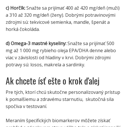
c) Horčík:
Snažte sa prijímať 400 až 420 mg/deň (muži)
a 310 až 320 mg/deň (ženy). Dobrými potravinovými
zdrojmi sú: tekvicové semienka, mandle, špenát a
horká čokoláda.
d) Omega-3 mastné kyseliny:
Snažte sa prijímať 500
mg až 1 000 mg rybieho oleja EPA/DHA denne alebo
viac v závislosti od hladiny v krvi. Dobrými zdrojmi
potravy sú: losos, makrela a sardinky.
Ak chcete ísť ešte o krok ďalej
Pre tých, ktorí chcú skutočne personalizovaný prístup
k pomalšiemu a zdravému starnutiu, skutočná sila
spočíva v testovaní.
Meraním špecifických biomarkerov môžete získať