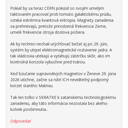
Pokiaľ by sa teraz CERN pokúsil so svojím umelým
taktovaním pracovať proti tomuto galaktickému prúdu,
vzniká extrémna kvantová entropia. Magnety zariadenia
sa prehrievajú, pretože prirodzená frekvencia Zeme,
umelé frekvencie stroja doslova požiera.
Ak by technici nechali urýchľovač bežať aj po 29. júni,
systém by utrpel elektromagnetické roztavenie jadra. A
tak vládcovia utekajú a vyťahujú zástrčku skôr, ako im
kontrolná konzola vybuchne pred tvárou.
Keď bzučanie supravodivých magnetov v Ženeve 29. júna
2026 utíchne, začne sa rútiť ICH neviditeľný podporný
korzet starého Matrixu.
Tak len toľko v SKRATKE k satanskému technologickému
zariadeniu, aby táto informácia nezostala bez akého-
koľvek povšimnutia..
Odpovedať