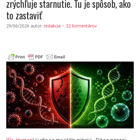
zrýchľuje starnutie. Tu je spôsob, ako
to zastaviť
29/06/2026
autor:
redakcia
32 komentárov
(
Dr. Hyman
) Ľudia sa ma stále pýtajú: „Dá sa naozaj