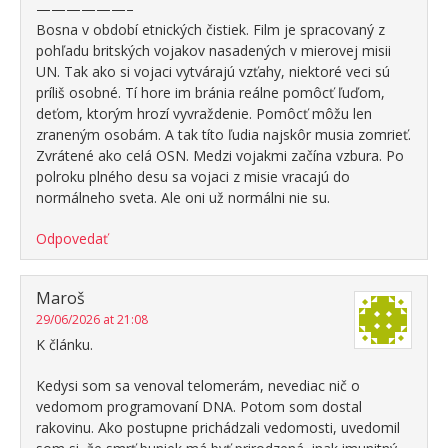
——————–
Bosna v období etnických čistiek. Film je spracovaný z
pohľadu britských vojakov nasadených v mierovej misii
UN. Tak ako si vojaci vytvárajú vzťahy, niektoré veci sú
príliš osobné. Tí hore im bránia reálne pomôcť ľuďom,
deťom, ktorým hrozí vyvraždenie. Pomôcť môžu len
zraneným osobám. A tak títo ľudia najskôr musia zomrieť.
Zvrátené ako celá OSN. Medzi vojakmi začína vzbura. Po
polroku plného desu sa vojaci z misie vracajú do
normálneho sveta. Ale oni už normálni nie su.
Odpovedať
Maroš
29/06/2026 at 21:08
K článku.
Kedysi som sa venoval telomerám, nevediac nič o
vedomom programovaní DNA. Potom som dostal
rakovinu. Ako postupne prichádzali vedomosti, uvedomil