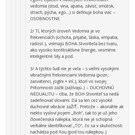
vedomia (stud, vina, apatia, závisť, smútok,
strach, pýcha, ego…) si definuje boha viac –
OSOBNOSTNE.
2/ Tí, ktorých úroveň Vedomia je vo
frekvenciách (ochota, prijatie, láska, empatia,
radosť..), vnímajú BOHA-Stvoriteľa bez tvaru,
ako vysoko konštruktívne Energie, vesmírne
inteligentné Sily a pod.
3/ A týchto ľudí nie je veľa – s veľmi vysokými
vibračnými frekvenciami Vedomia (pozn.:
zasvätenci, jogíni + iní..), ktorí vo svojej
Prítomnosti zažili (zažívajú..) – DUCHOVNÚ
NEDUALITU – cítia, že BOH-Stvoriteľ sa nedá
zadefinovať slovami. Dá sa len cez vysoké
duchovné vibrácie zaŽIŤ.. Pretože – akonáhle ak
niekto vysloví pojem „Boh“, tak to je už jeho
človečenská nálepka, ktorá nie je schopná
verbálne identifikovať „TO“, čo sa v skutočnosti
nachádza pod ňou (pod tou nálepkou..)