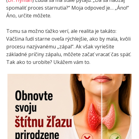
spomaliť proces starnutia?“ Moja odpoveď je… „Áno!“
Áno, určite môžete.
Tomu sa možno ťažko verí, ale realita je takáto:
Väčšina ľudí starne oveľa rýchlejšie, ako by mala, kvôli
procesu nazývanému „zápal“. Ak však vyriešite
základné príčiny zápalu, môžete začať vracať čas späť.
Tak ako to urobíte? Ukážem vám to.