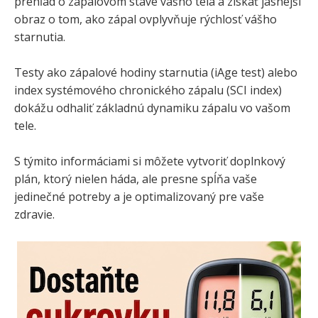
prehľad o zápalovom stave vášho tela a získať jasnejší
obraz o tom, ako zápal ovplyvňuje rýchlosť vášho
starnutia.
Testy ako zápalové hodiny starnutia (iAge test) alebo
index systémového chronického zápalu (SCI index)
dokážu odhaliť základnú dynamiku zápalu vo vašom
tele.
S týmito informáciami si môžete vytvoriť doplnkový
plán, ktorý nielen háda, ale presne spĺňa vaše
jedinečné potreby a je optimalizovaný pre vaše
zdravie.