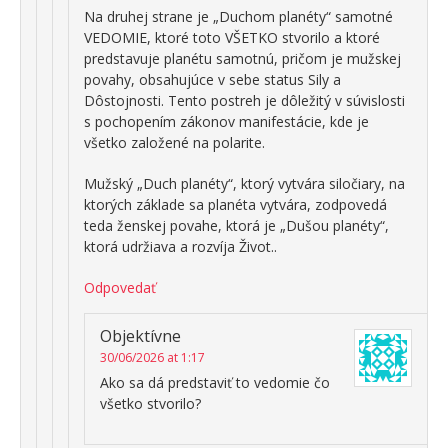
Na druhej strane je „Duchom planéty“ samotné
VEDOMIE, ktoré toto VŠETKO stvorilo a ktoré
predstavuje planétu samotnú, pričom je mužskej
povahy, obsahujúce v sebe status Sily a
Dôstojnosti. Tento postreh je dôležitý v súvislosti
s pochopením zákonov manifestácie, kde je
všetko založené na polarite.
Mužský „Duch planéty“, ktorý vytvára siločiary, na
ktorých základe sa planéta vytvára, zodpovedá
teda ženskej povahe, ktorá je „Dušou planéty“,
ktorá udržiava a rozvíja Život..
Odpovedať
Objektívne
30/06/2026 at 1:17
Ako sa dá predstaviť to vedomie čo
všetko stvorilo?