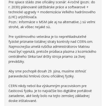
Pre spiace stádo znie oficiálny scenár: 4-ročné (pozn.: do
r. 2030) plánované údržbárske práce a softwarové +
technické upgrady + modernizácia Veľkého hadrónového
(LHC) urýchľovača.
Pozn.: Informácie v MSM (ale aj na alternatíve..) sú veľmi
strohé, ak vôbec nejaké sú..
Pre systémového veterána je to neprehliadnuteľné
fyzické priznanie totálnej straty kontroly nad CERN-om.
Najmocnejšia umelá rušička administrátorov Matrixu
musí byť vypnutá, pretože prúdiaca plazma z kozmického
centrálneho Slnka taví drôty stroja priamo za živej
prevádzky.
Aby sme pochopili dosah 29. júna, musíme strhnúť
paravedeckú hmlovú clonu oficiálnej fyziky.
CERN nikdy nebol iba výskumným pracoviskom pre
časticovú fyziku. Je to najväčšie bio-digitálne portálové
zariadenie, aké kedy bolo na tejto zemskej základnej
doske inštalované.