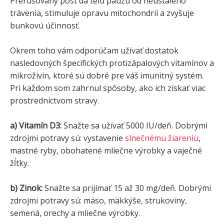
Prerušovaný pôst dá telu pauzu od neustáleho
trávenia, stimuluje opravu mitochondrií a zvyšuje
bunkovú účinnosť.
Okrem toho vám odporúčam užívať dostatok
nasledovných špecifických protizápalových vitamínov a
mikroživín, ktoré sú dobré pre váš imunitný systém.
Pri každom som zahrnul spôsoby, ako ich získať viac
prostredníctvom stravy.
a) Vitamín D3:
Snažte sa užívať 5000 IU/deň. Dobrými
zdrojmi potravy sú: vystavenie
slnečnému žiareniu
,
mastné ryby, obohatené mliečne výrobky a vaječné
žĺtky.
b) Zinok:
Snažte sa prijímať 15 až 30 mg/deň. Dobrými
zdrojmi potravy sú: mäso, mäkkýše, strukoviny,
semená, orechy a mliečne výrobky.