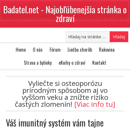
Badatel.net - Najobľúbenejšia stránka o
zdraví
Home
O nás
Fórum
Liečba chorôb
Rakovina
Strava a bylinky
eKnihy o zdraví
Kontakt
Vyliečte si osteoporózu
prírodným spôsobom aj vo
vyššom veku a znížte riziko
častých zlomenín!
[Viac info tu]
Váš imunitný systém vám tajne