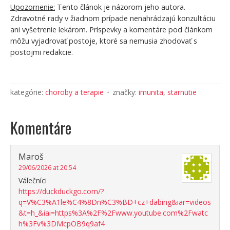
Upozornenie:
Tento článok je názorom jeho autora.
Zdravotné rady v žiadnom prípade nenahrádzajú konzultáciu
ani vyšetrenie lekárom. Príspevky a komentáre pod článkom
môžu vyjadrovať postoje, ktoré sa nemusia zhodovať s
postojmi redakcie.
kategórie:
choroby a terapie
značky:
imunita
,
starnutie
Komentáre
Maroš
29/06/2026 at 20:54
Válečníci
https://duckduckgo.com/?
q=V%C3%A1le%C4%8Dn%C3%BD+cz+dabing&iar=videos
&t=h_&iai=https%3A%2F%2Fwww.youtube.com%2Fwatc
h%3Fv%3DMcpOB9q9af4