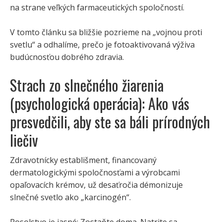
na strane veľkých farmaceutických spoločností.
V tomto článku sa bližšie pozrieme na „vojnou proti
svetlu“ a odhalíme, prečo je fotoaktivovaná výživa
budúcnosťou dobrého zdravia.
Strach zo slnečného žiarenia
(psychologická operácia): Ako vás
presvedčili, aby ste sa báli prírodných
liečiv
Zdravotnícky establišment, ​​financovaný
dermatologickými spoločnosťami a výrobcami
opaľovacích krémov, už desaťročia démonizuje
slnečné svetlo ako „karcinogén“.
Posolstvo je jasné: Zostaňte doma. Natrite sa