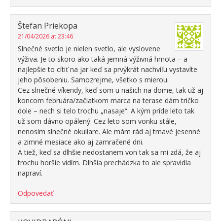
Štefan Priekopa
21/04/2026 at 23:46
Slnečné svetlo je nielen svetlo, ale vyslovene
výživa. Je to skoro ako taká jemná výživná hmota – a
najlepšie to cítiť na jar keď sa prvýkrát nachvíľu vystavíte
jeho pôsobeniu. Samozrejme, všetko s mierou.
Cez slnečné víkendy, keď som u našich na dome, tak už aj
koncom februára/začiatkom marca na terase dám tričko
dole – nech si telo trochu „nasaje“. A kým príde leto tak
už som dávno opálený. Cez leto som vonku stále,
nenosím slnečné okuliare. Ale mám rád aj tmavé jesenné
a zimné mesiace ako aj zamračené dni.
A tiež, keď sa dlhšie nedostanem von tak sa mi zdá, že aj
trochu horšie vidím. Dlhšia prechádzka to ale spravidla
napraví.
Odpovedať