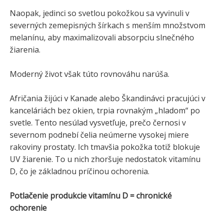
Naopak, jedinci so svetlou pokožkou sa vyvinuli v
severných zemepisných šírkach s menším množstvom
melanínu, aby maximalizovali absorpciu slnečného
žiarenia.
Moderný život však túto rovnováhu narúša.
Afričania žijúci v Kanade alebo Škandinávci pracujúci v
kanceláriách bez okien, trpia rovnakým „hladom“ po
svetle. Tento nesúlad vysvetľuje, prečo černosi v
severnom podnebí čelia neúmerne vysokej miere
rakoviny prostaty. Ich tmavšia pokožka totiž blokuje
UV žiarenie. To u nich zhoršuje nedostatok vitamínu
D, čo je základnou príčinou ochorenia.
Potlačenie produkcie vitamínu D = chronické
ochorenie