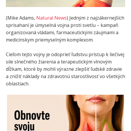
(Mike Adams,
Natural News
) Jedným z najzákernejších
sprisahaní je úmyselná vojna proti svetlu – kampaň
organizovaná vládami, farmaceutickými záujmami a
medicínskym priemyselným komplexom.
Cieľom tejto vojny je odoprieť ľudstvu prístup k liečivej
sile slnečného žiarenia a terapeutickým vlnovým
dĺžkam, ktoré by mohli výrazne zlepšiť ľudské zdravie
a znížiť náklady na zdravotnú starostlivosť vo všetkých
oblastiach.