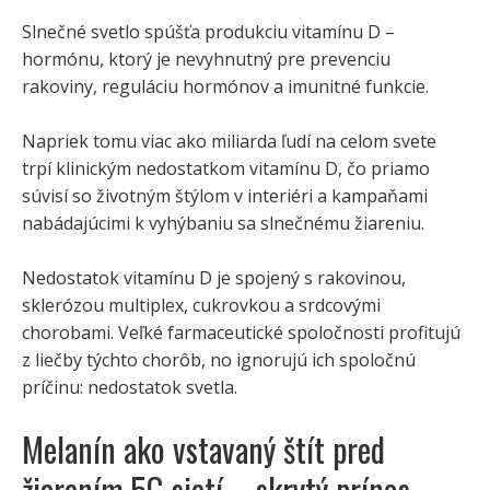
Slnečné svetlo spúšťa produkciu vitamínu D –
hormónu, ktorý je nevyhnutný pre prevenciu
rakoviny, reguláciu hormónov a imunitné funkcie.
Napriek tomu viac ako miliarda ľudí na celom svete
trpí klinickým nedostatkom vitamínu D, čo priamo
súvisí so životným štýlom v interiéri a kampaňami
nabádajúcimi k vyhýbaniu sa slnečnému žiareniu.
Nedostatok vitamínu D je spojený s rakovinou,
sklerózou multiplex, cukrovkou a srdcovými
chorobami. Veľké farmaceutické spoločnosti profitujú
z liečby týchto chorôb, no ignorujú ich spoločnú
príčinu: nedostatok svetla.
Melanín ako vstavaný štít pred
žiarením 5G sietí – skrytý prínos