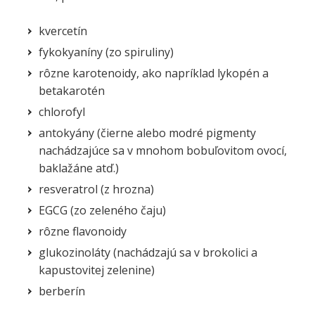
kvercetín
fykokyaníny (zo spiruliny)
rôzne karotenoidy, ako napríklad lykopén a
betakarotén
chlorofyl
antokyány (čierne alebo modré pigmenty
nachádzajúce sa v mnohom bobuľovitom ovocí,
baklažáne atď.)
resveratrol (z hrozna)
EGCG (zo zeleného čaju)
rôzne flavonoidy
glukozinoláty (nachádzajú sa v brokolici a
kapustovitej zelenine)
berberín