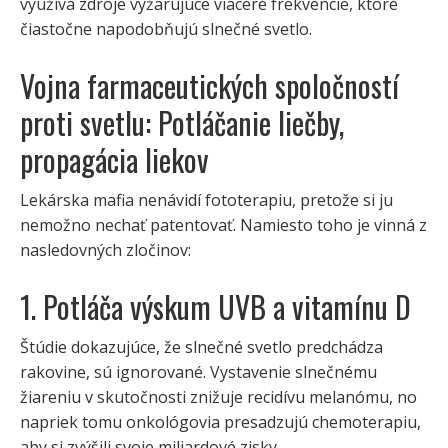
využíva zdroje vyžarujúce viaceré frekvencie, ktoré
čiastočne napodobňujú slnečné svetlo.
Vojna farmaceutických spoločností
proti svetlu: Potláčanie liečby,
propagácia liekov
Lekárska mafia nenávidí fototerapiu, pretože si ju
nemožno nechať patentovať. Namiesto toho je vinná z
nasledovných zločinov:
1. Potláča výskum UVB a vitamínu D
Štúdie dokazujúce, že slnečné svetlo predchádza
rakovine, sú ignorované. Vystavenie slnečnému
žiareniu v skutočnosti znižuje recidívu melanómu, no
napriek tomu onkológovia presadzujú chemoterapiu,
aby si zvýšili svoje miliardové zisky.