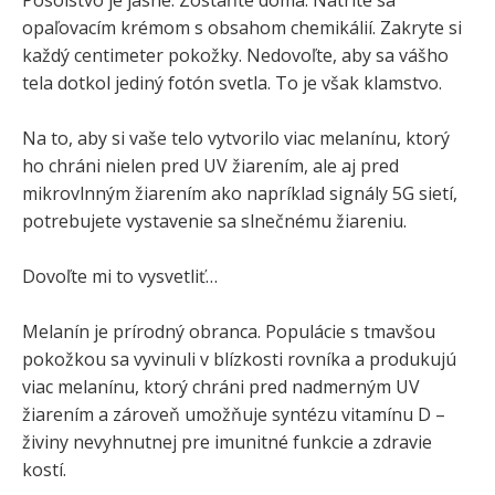
opaľovacím krémom s obsahom chemikálií. Zakryte si
každý centimeter pokožky. Nedovoľte, aby sa vášho
tela dotkol jediný fotón svetla. To je však klamstvo.
Na to, aby si vaše telo vytvorilo viac melanínu, ktorý
ho chráni nielen pred UV žiarením, ale aj pred
mikrovlnným žiarením ako napríklad signály 5G sietí,
potrebujete vystavenie sa slnečnému žiareniu.
Dovoľte mi to vysvetliť…
Melanín je prírodný obranca. Populácie s tmavšou
pokožkou sa vyvinuli v blízkosti rovníka a produkujú
viac melanínu, ktorý chráni pred nadmerným UV
žiarením a zároveň umožňuje syntézu vitamínu D –
živiny nevyhnutnej pre imunitné funkcie a zdravie
kostí.