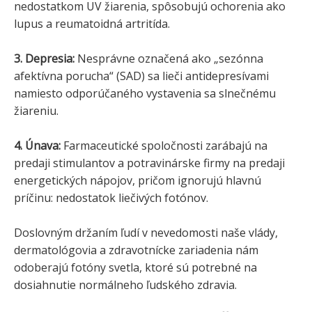
nedostatkom UV žiarenia, spôsobujú ochorenia ako
lupus a reumatoidná artritída.
3. Depresia:
Nesprávne označená ako „sezónna
afektívna porucha“ (SAD) sa lieči antidepresívami
namiesto odporúčaného vystavenia sa slnečnému
žiareniu.
4. Únava:
Farmaceutické spoločnosti zarábajú na
predaji stimulantov a potravinárske firmy na predaji
energetických nápojov, pričom ignorujú hlavnú
príčinu: nedostatok liečivých fotónov.
Doslovným držaním ľudí v nevedomosti naše vlády,
dermatológovia a zdravotnícke zariadenia nám
odoberajú fotóny svetla, ktoré sú potrebné na
dosiahnutie normálneho ľudského zdravia.