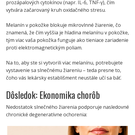
prozápalových cytokínov (napr. IL-6, TNF-γ), čím
vytvára začarovaný kruh oxidačného stresu.
Melanín v pokožke blokuje mikrovlnné žiarenie, čo
znamená, že čím vyššia je hladina melanínu v pokožke,
tým viac vaša pokožka funguje ako tieniace zariadenie
proti elektromagnetickým poliam.
Na to, aby ste si vytvorili viac melanínu, potrebujete
vystavenie sa slnečnému žiareniu – teda presne to,
čoho vás lekársky establišment neustále učí sa báť.
Dôsledok: Ekonomika chorôb
Nedostatok slnečného žiarenia podporuje nasledovné
chronické degeneratívne ochorenia: