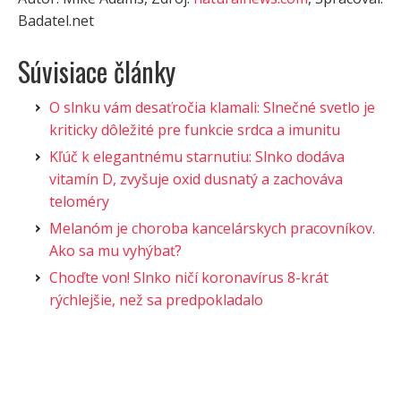
Badatel.net
Súvisiace články
O slnku vám desaťročia klamali: Slnečné svetlo je
kriticky dôležité pre funkcie srdca a imunitu
Kľúč k elegantnému starnutiu: Slnko dodáva
vitamín D, zvyšuje oxid dusnatý a zachováva
teloméry
Melanóm je choroba kancelárskych pracovníkov.
Ako sa mu vyhýbať?
Choďte von! Slnko ničí koronavírus 8-krát
rýchlejšie, než sa predpokladalo