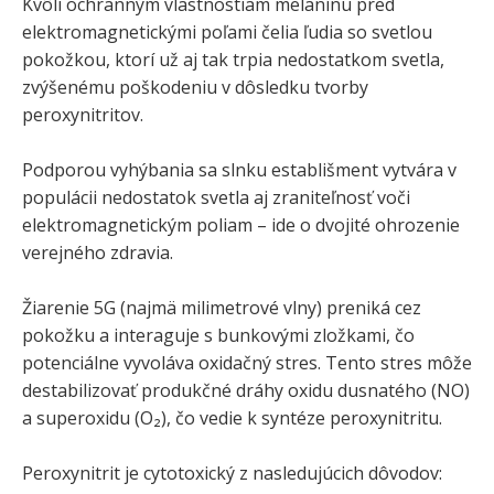
Kvôli ochranným vlastnostiam melanínu pred
elektromagnetickými poľami čelia ľudia so svetlou
pokožkou, ktorí už aj tak trpia nedostatkom svetla,
zvýšenému poškodeniu v dôsledku tvorby
peroxynitritov.
Podporou vyhýbania sa slnku establišment vytvára v
populácii nedostatok svetla aj zraniteľnosť voči
elektromagnetickým poliam – ide o dvojité ohrozenie
verejného zdravia.
Žiarenie 5G (najmä milimetrové vlny) preniká cez
pokožku a interaguje s bunkovými zložkami, čo
potenciálne vyvoláva oxidačný stres. Tento stres môže
destabilizovať produkčné dráhy oxidu dusnatého (NO)
a superoxidu (O₂), čo vedie k syntéze peroxynitritu.
Peroxynitrit je cytotoxický z nasledujúcich dôvodov: