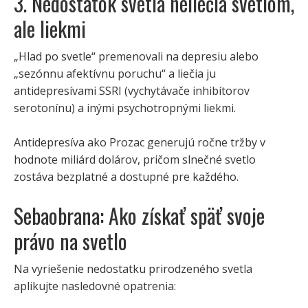
3. Nedostatok svetla neliečia svetlom,
ale liekmi
„Hlad po svetle“ premenovali na depresiu alebo
„sezónnu afektívnu poruchu“ a liečia ju
antidepresívami SSRI (vychytávače inhibítorov
serotonínu) a inými psychotropnými liekmi.
Antidepresíva ako Prozac generujú ročne tržby v
hodnote miliárd dolárov, pričom slnečné svetlo
zostáva bezplatné a dostupné pre každého.
Sebaobrana: Ako získať späť svoje
právo na svetlo
Na vyriešenie nedostatku prirodzeného svetla
aplikujte nasledovné opatrenia: