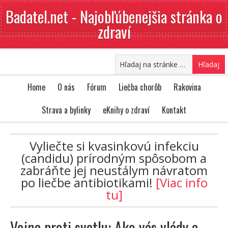
Badatel.net - Najobľúbenejšia stránka o
zdraví
Home
O nás
Fórum
Liečba chorôb
Rakovina
Strava a bylinky
eKnihy o zdraví
Kontakt
Vyliečte si kvasinkovú infekciu
(candidu) prírodným spôsobom a
zabráňte jej neustálym návratom
po liečbe antibiotikami!
[Viac info
tu]
Vojna proti svetlu: Ako vás vlády a