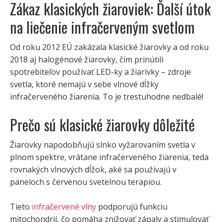
Zákaz klasických žiaroviek: Ďalší útok
na liečenie infračerveným svetlom
Od roku 2012 EÚ zakázala klasické žiarovky a od roku
2018 aj halogénové žiarovky, čím prinútili
spotrebiteľov používať LED-ky a žiarivky – zdroje
svetla, ktoré nemajú v sebe vlnové dĺžky
infračerveného žiarenia. To je trestuhodne nedbalé!
Prečo sú klasické žiarovky dôležité
Žiarovky napodobňujú slnko vyžarovaním svetla v
plnom spektre, vrátane infračerveného žiarenia, teda
rovnakých vlnových dĺžok, aké sa používajú v
paneloch s červenou svetelnou terapiou.
Tieto
infračervené vlny
podporujú funkciu
mitochondrií, čo pomáha znižovať zápaly a stimulovať