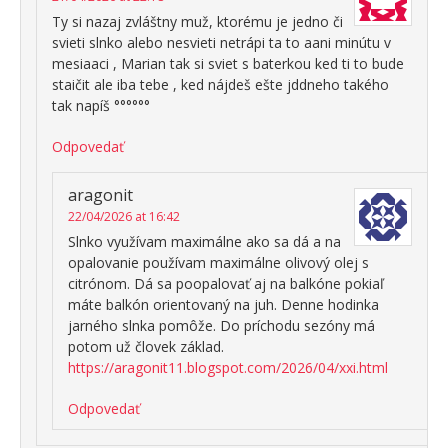
Ty si nazaj zvláštny muž, ktorému je jedno či
svieti slnko alebo nesvieti netrápi ta to aani minútu v
mesiaaci , Marian tak si sviet s baterkou ked ti to bude
staičit ale iba tebe , ked nájdeš ešte jddneho takého
tak napíš °°°°°°
Odpovedať
aragonit
22/04/2026 at 16:42
Slnko využívam maximálne ako sa dá a na
opalovanie používam maximálne olivový olej s
citrónom. Dá sa poopalovať aj na balkóne pokiaľ
máte balkón orientovaný na juh. Denne hodinka
jarného slnka pomôže. Do príchodu sezóny má
potom už človek základ.
https://aragonit11.blogspot.com/2026/04/xxi.html
Odpovedať