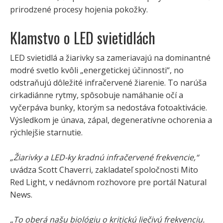
prirodzené procesy hojenia pokožky.
Klamstvo o LED svietidlách
LED svietidlá a žiarivky sa zameriavajú na dominantné
modré svetlo kvôli „energetickej účinnosti“, no
odstraňujú dôležité infračervené žiarenie. To narúša
cirkadiánne rytmy, spôsobuje namáhanie očí a
vyčerpáva bunky, ktorým sa nedostáva fotoaktivácie.
Výsledkom je únava, zápal, degeneratívne ochorenia a
rýchlejšie starnutie.
„Žiarivky a LED-ky kradnú infračervené frekvencie,“
uvádza Scott Chaverri, zakladateľ spoločnosti Mito
Red Light, v nedávnom rozhovore pre portál Natural
News.
„To oberá našu biológiu o kritickú liečivú frekvenciu.