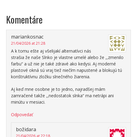
Komentáre
mariankosnac
21/04/2026 at 21:28
A k tomu ešte aj všelijakí alternatívci nás
strašia že naše Slnko je vlastne umelé alebo že ,,zmenilo
farbu“ a už nie je také zdravé ako kedysi. Aj moderné
plastové okná sú vraj tiež niečím napustené a blokujú tú
konštruktívnu zložku slnečného žiarenia.
Aj keď mne osobne je to jedno, najradšej mám
zamračené takže ,,nedostatok slnka“ ma netrápi ani
minútu v mesiaci.
Odpovedať
božidara
21/04/2026 at 22:18