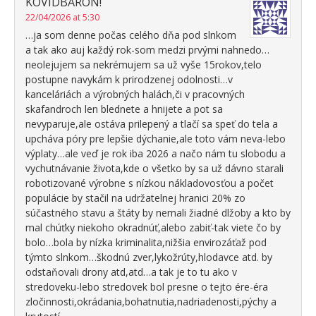
KOVIDBARÓN!
22/04/2026 at 5:30
…ja som denne počas celého dňa pod slnkom
a tak ako auj každý rok-som medzi prvými nahnedo…
neolejujem sa nekrémujem sa už vyše 15rokov,telo
postupne navykám k prirodzenej odolnosti…v
kanceláriách a výrobných halách,či v pracovných
skafandroch len blednete a hnijete a pot sa
nevyparuje,ale ostáva prilepený a tlačí sa speť do tela a
upcháva póry pre lepšie dýchanie,ale toto vám neva-lebo
výplaty…ale veď je rok iba 2026 a načo nám tu slobodu a
vychutnávanie života,kde o všetko by sa už dávno starali
robotizované výrobne s nízkou nákladovosťou a počet
populácie by stačil na udržatelnej hranici 20% zo
súčastného stavu a štáty by nemali žiadné dlžoby a kto by
mal chúťky niekoho okradnúť,alebo zabiť-tak viete čo by
bolo…bola by nízka kriminalita,nižšia envirozáťaž pod
týmto slnkom…škodnú zver,lykožrúty,hlodavce atd. by
odstaňovali drony atd,atd…a tak je to tu ako v
stredoveku-lebo stredovek bol presne o tejto ére-éra
zločinnosti,okrádania,bohatnutia,nadriadenosti,pýchy a