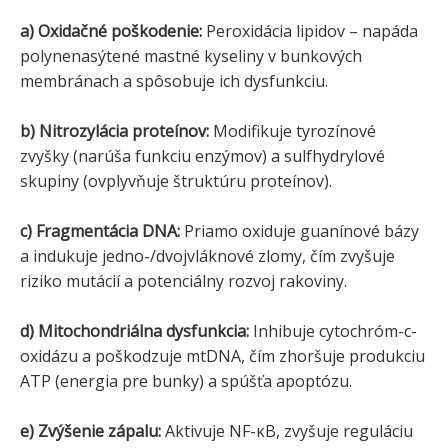
a) Oxidačné poškodenie:
Peroxidácia lipidov – napáda
polynenasýtené mastné kyseliny v bunkových
membránach a spôsobuje ich dysfunkciu.
b) Nitrozylácia proteínov:
Modifikuje tyrozínové
zvyšky (narúša funkciu enzýmov) a sulfhydrylové
skupiny (ovplyvňuje štruktúru proteínov).
c) Fragmentácia DNA:
Priamo oxiduje guanínové bázy
a indukuje jedno-/dvojvláknové zlomy, čím zvyšuje
riziko mutácií a potenciálny rozvoj rakoviny.
d) Mitochondriálna dysfunkcia:
Inhibuje cytochróm-c-
oxidázu a poškodzuje mtDNA, čím zhoršuje produkciu
ATP (energia pre bunky) a spúšťa apoptózu.
e) Zvýšenie zápalu:
Aktivuje NF-κB, zvyšuje reguláciu