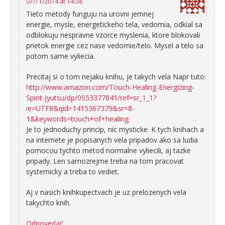
07/11/2014 at 14:38
Tieto metody funguju na urovni jemnej
energie, mysle, energetickeho tela, vedomia, odkial sa
odblokuju nespravne vzorce myslenia, ktore blokovali
prietok energie cez nase vedomie/telo. Mysel a telo sa
potom same vyliecia.
Precitaj si o tom nejaku knihu, je takych vela Napr tuto:
http://www.amazon.com/Touch-Healing-Energizing-
Spirit-Jyutsu/dp/0553377841/ref=sr_1_1?
ie=UTF8&qid=1415367379&sr=8-
1&keywords=touch+of+healing
Je to jednoduchy princip, nic mysticke. K tych knihach a
na internete je popisanych vela pripadov ako sa ludia
pomocou tychto metod normalne vyliecili, aj tazke
pripady. Len samozrejme treba na tom pracovat
systemicky a treba to vediet.
Aj v nasich knihkupectvach je uz prelozenych vela
takychto knih.
Odpovedať