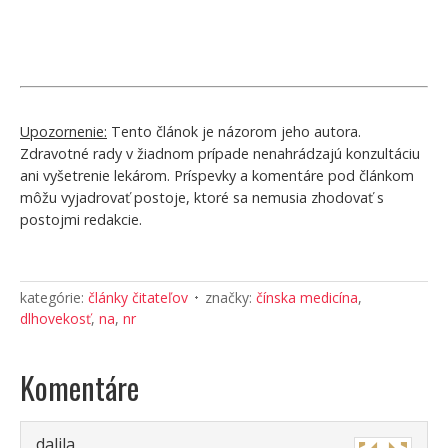
Upozornenie:
Tento článok je názorom jeho autora.
Zdravotné rady v žiadnom prípade nenahrádzajú konzultáciu
ani vyšetrenie lekárom. Príspevky a komentáre pod článkom
môžu vyjadrovať postoje, ktoré sa nemusia zhodovať s
postojmi redakcie.
kategórie:
články čitateľov
značky:
čínska medicína
,
dlhovekosť
,
na
,
nr
Komentáre
dalila