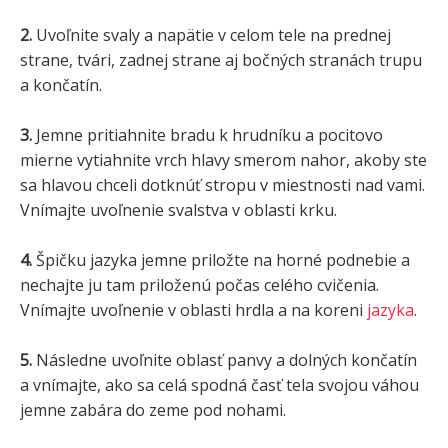
2.
Uvoľnite svaly a napätie v celom tele na prednej
strane, tvári, zadnej strane aj bočných stranách trupu
a končatín.
3.
Jemne pritiahnite bradu k hrudníku a pocitovo
mierne vytiahnite vrch hlavy smerom nahor, akoby ste
sa hlavou chceli dotknúť stropu v miestnosti nad vami.
Vnímajte uvoľnenie svalstva v oblasti krku.
4.
Špičku jazyka jemne priložte na horné podnebie a
nechajte ju tam priloženú počas celého cvičenia.
Vnímajte uvoľnenie v oblasti hrdla a na koreni
jazyka
.
5.
Následne uvoľnite oblasť panvy a dolných končatín
a vnímajte, ako sa celá spodná časť tela svojou váhou
jemne zabára do zeme pod nohami.