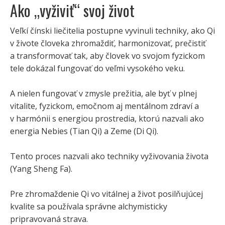
Ako „vyživiť“ svoj život
Veľkí čínski liečitelia postupne vyvinuli techniky, ako Qi
v živote človeka zhromaždiť, harmonizovať, prečistiť
a transformovať tak, aby človek vo svojom fyzickom
tele dokázal fungovať do veľmi vysokého veku.
A nielen fungovať v zmysle prežitia, ale byť v plnej
vitalite, fyzickom, emočnom aj mentálnom zdraví a
v harmónii s energiou prostredia, ktorú nazvali ako
energia Nebies (Tian Qi) a Zeme (Di Qi).
Tento proces nazvali ako techniky vyživovania života
(Yang Sheng Fa).
Pre zhromaždenie Qi vo vitálnej a život posilňujúcej
kvalite sa používala správne alchymisticky
pripravovaná strava.