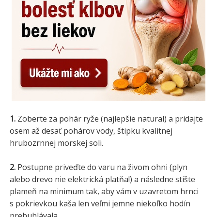
1.
Zoberte za pohár ryže (najlepšie natural) a pridajte
osem až desať pohárov vody, štipku kvalitnej
hrubozrnnej morskej soli.
2.
Postupne priveďte do varu na živom ohni (plyn
alebo drevo nie elektrická platňa!) a následne stíšte
plameň na minimum tak, aby vám v uzavretom hrnci
s pokrievkou kaša len veľmi jemne niekoľko hodín
prebublávala.