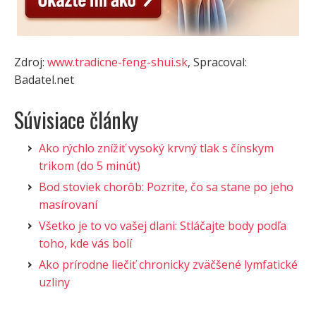
Zdroj:
www.tradicne-feng-shui.sk
, Spracoval:
Badatel.net
Súvisiace články
Ako rýchlo znížiť vysoký krvný tlak s čínskym
trikom (do 5 minút)
Bod stoviek chorôb: Pozrite, čo sa stane po jeho
masírovaní
Všetko je to vo vašej dlani: Stláčajte body podľa
toho, kde vás bolí
Ako prírodne liečiť chronicky zväčšené lymfatické
uzliny