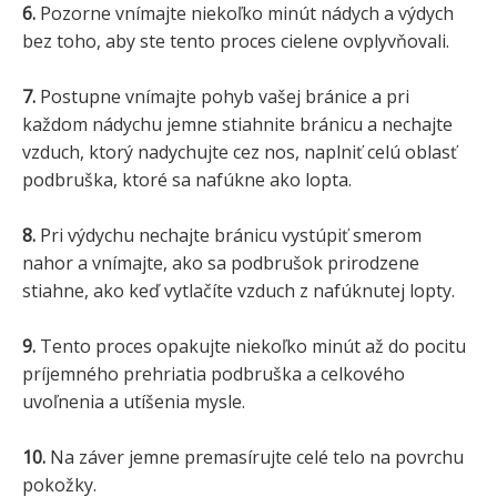
6.
Pozorne vnímajte niekoľko minút nádych a výdych
bez toho, aby ste tento proces cielene ovplyvňovali.
7.
Postupne vnímajte pohyb vašej bránice a pri
každom nádychu jemne stiahnite bránicu a nechajte
vzduch, ktorý nadychujte cez nos, naplniť celú oblasť
podbruška, ktoré sa nafúkne ako lopta.
8.
Pri výdychu nechajte bránicu vystúpiť smerom
nahor a vnímajte, ako sa podbrušok prirodzene
stiahne, ako keď vytlačíte vzduch z nafúknutej lopty.
9.
Tento proces opakujte niekoľko minút až do pocitu
príjemného prehriatia podbruška a celkového
uvoľnenia a utíšenia mysle.
10.
Na záver jemne premasírujte celé telo na povrchu
pokožky.