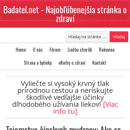
Badatel.net - Najobľúbenejšia stránka o
zdraví
Home
O nás
Fórum
Liečba chorôb
Rakovina
Strava a bylinky
eKnihy o zdraví
Kontakt
Vyliečte si vysoký krvný tlak
prírodnou cestou a neriskujte
škodlivé vedľajšie účinky
dlhodobého užívania liekov!
[Viac
info tu]
Tajomstvo čínskych mudrcov: Ako sa