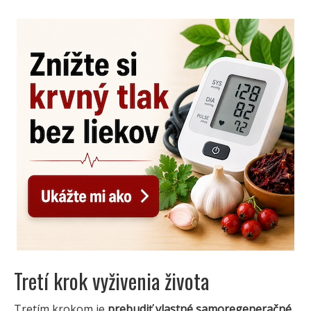
Tretí krok vyživenia života
Tretím krokom je
prebudiť vlastné samoregeneračné