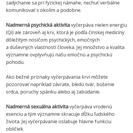
zadýchanie sa pri fyzickej námahe, nechuť verbálne
komunikovať s okolím a podobne.
Nadmerná psychická aktivita
vyčerpáva nielen energiu
(Qi) ale zároveň aj krv, ktorá je podľa čínskej medicíny
dôležitým nosičom psychických, emočných
a duševných vlastností človeka. Jej množstvo a kvalita
významne ovplyvňujú našu emočnú a psychickú
pohodu.
Ako bežné príznaky vyčerpávania krvi môžete
pozorovať napríklad závrate, bledú tvár, búšenie
srdca, poruchy spánku alebo aj zabúdanie.
Nadmerná sexuálna aktivita
vyčerpáva vrodenú
esenciu a tým významne skracuje dĺžku ľudského
života. Jej vyčerpávanie oslabuje hlavne funkciu
obličiek
.