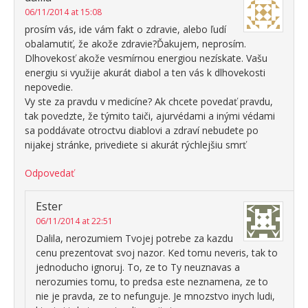
06/11/2014 at 15:08
prosím vás, ide vám fakt o zdravie, alebo ľudí
obalamutiť, že akože zdravie?Ďakujem, neprosím.
Dlhovekosť akože vesmírnou energiou nezískate. Vašu
energiu si využije akurát diabol a ten vás k dlhovekosti
nepovedie.
Vy ste za pravdu v medicíne? Ak chcete povedať pravdu,
tak povedzte, že týmito taiči, ajurvédami a inými védami
sa poddávate otroctvu diablovi a zdraví nebudete po
nijakej stránke, privediete si akurát rýchlejšiu smrť
Odpovedať
Ester
06/11/2014 at 22:51
Dalila, nerozumiem Tvojej potrebe za kazdu
cenu prezentovat svoj nazor. Ked tomu neveris, tak to
jednoducho ignoruj. To, ze to Ty neuznavas a
nerozumies tomu, to predsa este neznamena, ze to
nie je pravda, ze to nefunguje. Je mnozstvo inych ludi,