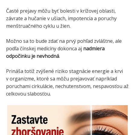
Časté prejavy môžu byť bolesti v krížovej oblasti,
závrate a hučanie v ušiach, impotencia a poruchy
menštruačného cyklu u žien.
Možno sa to bude zdať na prvý pohľad zvláštne, ale
podľa čínskej medicíny dokonca aj
nadmiera
odpočinku je nevhodná
.
Prináša totiž zvýšené riziko stagnácie energie a krvi
v organizme, ktoré sa môžu prejavovať napríklad
poruchami cirkulácie, nechutenstvom, nespavosťou až
celkovou slabosťou.