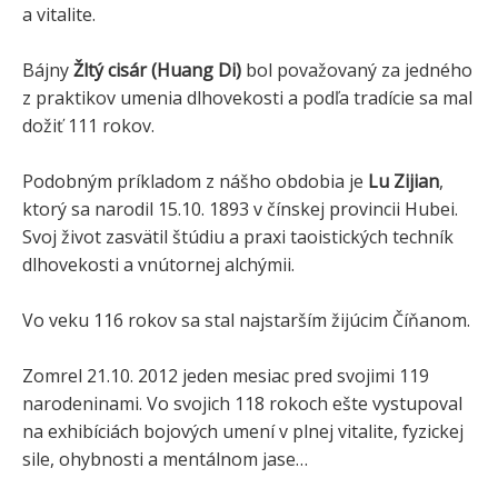
a vitalite.
Bájny
Žltý cisár (Huang Di)
bol považovaný za jedného
z praktikov umenia dlhovekosti a podľa tradície sa mal
dožiť 111 rokov.
Podobným príkladom z nášho obdobia je
Lu Zijian
,
ktorý sa narodil 15.10. 1893 v čínskej provincii Hubei.
Svoj život zasvätil štúdiu a praxi taoistických techník
dlhovekosti a vnútornej alchýmii.
Vo veku 116 rokov sa stal najstarším žijúcim Číňanom.
Zomrel 21.10. 2012 jeden mesiac pred svojimi 119
narodeninami. Vo svojich 118 rokoch ešte vystupoval
na exhibíciách bojových umení v plnej vitalite, fyzickej
sile, ohybnosti a mentálnom jase…