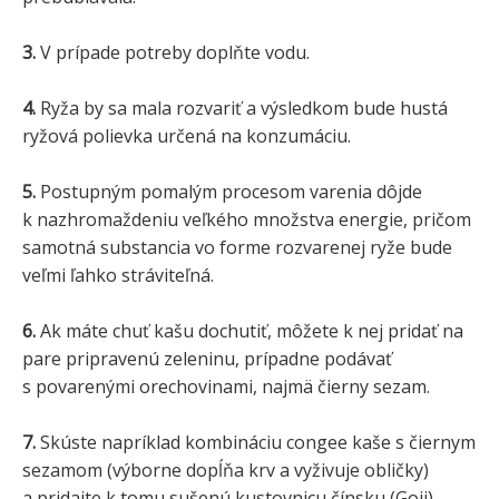
3.
V prípade potreby doplňte vodu.
4.
Ryža by sa mala rozvariť a výsledkom bude hustá
ryžová polievka určená na konzumáciu.
5.
Postupným pomalým procesom varenia dôjde
k nazhromaždeniu veľkého množstva energie, pričom
samotná substancia vo forme rozvarenej ryže bude
veľmi ľahko stráviteľná.
6.
Ak máte chuť kašu dochutiť, môžete k nej pridať na
pare pripravenú zeleninu, prípadne podávať
s povarenými orechovinami, najmä čierny sezam.
7.
Skúste napríklad kombináciu congee kaše s čiernym
sezamom (výborne dopĺňa krv a vyživuje obličky)
a pridajte k tomu sušenú kustovnicu čínsku (Goji),