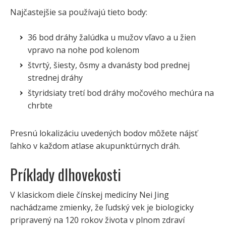
Najčastejšie sa používajú tieto body:
36 bod dráhy žalúdka u mužov vľavo a u žien
vpravo na nohe pod kolenom
štvrtý, šiesty, ôsmy a dvanásty bod prednej
strednej dráhy
štyridsiaty tretí bod dráhy močového mechúra na
chrbte
Presnú lokalizáciu uvedených bodov môžete nájsť
ľahko v každom atlase akupunktúrnych dráh.
Príklady dlhovekosti
V klasickom diele čínskej medicíny Nei Jing
nachádzame zmienky, že ľudský vek je biologicky
pripravený na 120 rokov života v plnom zdraví