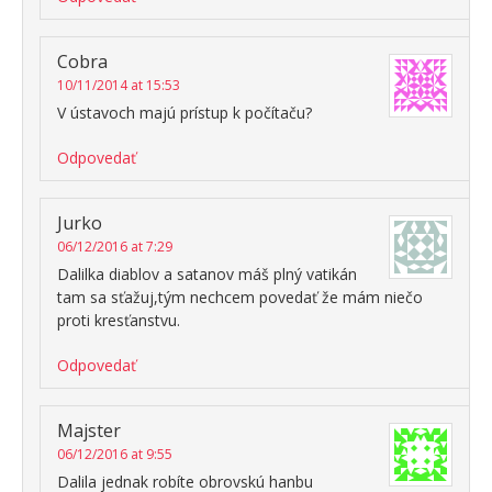
Cobra
10/11/2014 at 15:53
V ústavoch majú prístup k počítaču?
Odpovedať
Jurko
06/12/2016 at 7:29
Dalilka diablov a satanov máš plný vatikán
tam sa sťažuj,tým nechcem povedať že mám niečo
proti kresťanstvu.
Odpovedať
Majster
06/12/2016 at 9:55
Dalila jednak robíte obrovskú hanbu