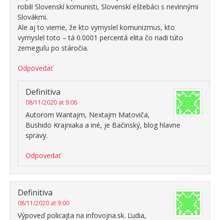
robili Slovenskí komunisti, Slovenskí eštebáci s nevinnými
Slovákmi.
Ale aj to vieme, že kto vymyslel komunizmus, kto
vymyslel toto – tá 0.0001 percentá elita čo riadi túto
zemeguľu po stáročia.
Odpovedať
Definitiva
08/11/2020 at 9:06
Autorom Wantajm, Nextajm Matoviča,
Bushido Krajniaka a iné, je Bačinský, blog hlavne
spravy.
Odpovedať
Definitiva
08/11/2020 at 9:00
Výpoveď policajta na infovojna.sk. Ľudia,