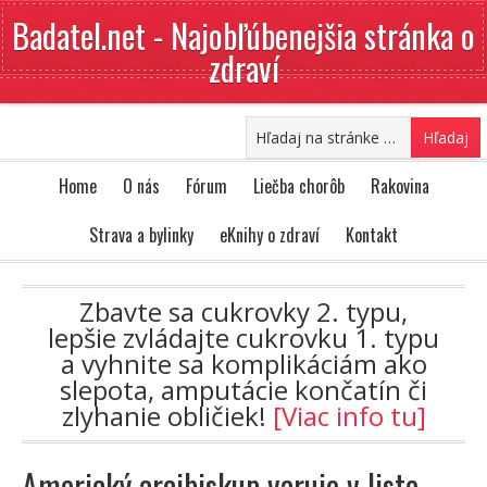
Badatel.net - Najobľúbenejšia stránka o
zdraví
Home
O nás
Fórum
Liečba chorôb
Rakovina
Strava a bylinky
eKnihy o zdraví
Kontakt
Zbavte sa cukrovky 2. typu,
lepšie zvládajte cukrovku 1. typu
a vyhnite sa komplikáciám ako
slepota, amputácie končatín či
zlyhanie obličiek!
[Viac info tu]
Americký arcibiskup varuje v liste