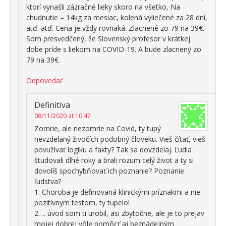
ktorí vynašli zázračné lieky skoro na všetko, Na
chudnutie – 14kg za mesiac, kolená vyliečené za 28 dní,
atď. atď. Cena je vždy rovnaká. Zlacnené zo 79 na 39€.
Som presvedčený, že Slovenský profesor v krátkej
dobe príde s liekom na COVID-19. A bude zlacnený zo
79 na 39€.
Odpovedať
Definitiva
08/11/2020 at 10:47
Zomrie, ale nezomrie na Covid, ty tupý
nevzdelaný živočích podobný človeku. Vieš čítať, vieš
povužívať logiku a fakty? Tak sa dovzdelaj. Ľudia
študovali dlhé roky a brali rozum celý život a ty si
dovolíš spochybňovať ich poznanie? Poznanie
ľudstva?
1. Choroba je definovaná klinickými príznakmi a nie
pozitívnym testom, ty tupelo!
2…. úvod som ti urobil, asi zbytočne, ale je to prejav
mojej dobrej vôle pomôcť aj beznádejným