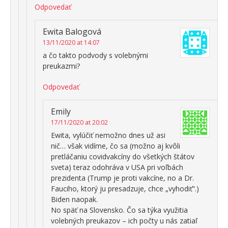
Odpovedať
Ewita Balogová
13/11/2020 at 14:07
a čo takto podvody s volebnými
preukazmi?
Odpovedať
Emily
17/11/2020 at 20:02
Ewita, vylúčiť nemožno dnes už asi
nič… však vidíme, čo sa (možno aj kvôli
pretláčaniu covidvakcíny do všetkých štátov
sveta) teraz odohráva v USA pri voľbách
prezidenta (Trump je proti vakcíne, no a Dr.
Fauciho, ktorý ju presadzuje, chce „vyhodiť“.)
Biden naopak.
No späť na Slovensko. Čo sa týka využitia
volebných preukazov – ich počty u nás zatiaľ