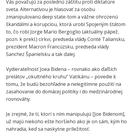
Vás považujú za poslednú záštitu proti diktatúre
sveta. Alternatívou je hlasovať za osobu
zmanipulovanú deep state-tom a vážne ohrozenú
škandálmi a korupciou, ktorá urobí Spojeným štátom
to, čo robí Jorge Mario Bergoglio (aktuálny pápež,
pozn. k prekl.) cirkvi, predseda vlády Conté Taliansku,
prezident Macron Francúzsku, predseda vlády
Sanchez Španielsku a tak ďalej.
Vydierateľnosť Joea Bidena – rovnako ako ďaľších
prelátov „okultného kruhu“ Vatikánu – povedie k
tomu, že budú bezohľadne a nelegitímne použití na
zasahovanie do domácej politiky i do medzinárodnej
rovnováhy.
Je zrejmé, že tí, ktorí s ním manipulujú [Joe Bidenom],
už majú niekoho ešte horšieho ako je on sám, kým ho
nahradia, keď sa naskytne príležitosť.