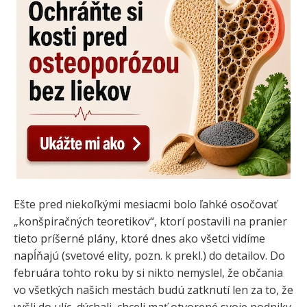
Ešte pred niekoľkými mesiacmi bolo ľahké osočovať
„konšpiračných teoretikov“, ktorí postavili na pranier
tieto príšerné plány, ktoré dnes ako všetci vidíme
napĺňajú (svetové elity, pozn. k prekl.) do detailov. Do
februára tohto roku by si nikto nemyslel, že občania
vo všetkých našich mestách budú zatknutí len za to, že