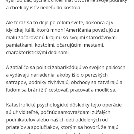
vyšli do ulíc, dýchali, chceli mať otvorené svoje podniky
a chceli by ísť v nedeľu do kostola.
Ale teraz sa to deje po celom svete, dokonca aj v
idylickej Itálii, ktorú mnohí Američania považujú za
malú začarovanú krajinu so svojimi starodávnymi
pamiatkami, kostolmi, očarujúcimi mestami,
charakteristickými dedinami.
A zatiaľ čo sa politici zabarikádujú vo svojich palácoch
a vydávajú nariadenia, akoby išlo o perzských
satrapov, podniky zlyhávajú, obchody sa zatvárajú a
ľuďom sa bráni žiť, cestovať, pracovať a modliť sa.
Katastrofické psychologické dôsledky tejto operácie
sú už viditeľné, počnúc samovraždami zúfalých
podnikateľov alebo našich detí oddelených od
priateľov a spolužiakov, ktorým sa hovorí, že majú