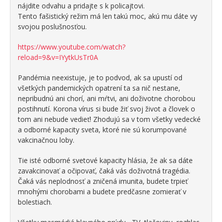
nájdite odvahu a pridajte s k policajtovi.
Tento fašistický režim má len takú moc, akú mu dáte vy
svojou poslušnosťou.
https://www.youtube.com/watch?
reload=9&v=IYytkUsTr0A
Pandémia neexistuje, je to podvod, ak sa upustí od
všetkých pandemických opatrení ta sa nič nestane,
nepribudnú ani chorí, ani mŕtvi, ani doživotne chorobou
postihnutí. Korona vírus si bude žiť svoj život a človek o
tom ani nebude vedieť! Zhodujú sa v tom všetky vedecké
a odborné kapacity sveta, ktoré nie sú korumpované
vakcinačnou loby.
Tie isté odborné svetové kapacity hlásia, že ak sa dáte
zavakcinovať a očipovať, čaká vás doživotná tragédia.
Čaká vás neplodnosť a zničená imunita, budete trpieť
mnohými chorobami a budete predčasne zomierať v
bolestiach.