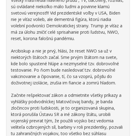
Všetky masmédiá hlavného prúdu , TV, tlačoviny, rozhlas,
sú ovládané niekoľko málo ľuďmi a povinne klamú
svetovú verejnosť!!! Vid prezidentské voľby v USA, Biden
nie je víťaz volieb, ale dementná figúra, ktorú riadia
volební podvoníci Demokratickej strany. Trump je víťaz a
má za úlohu zničiť celé sprisahanie proti ľudstvu, NWO,
reset, korona falošnú pandémiu.
Arcibiskup a nie je prvý, hlási, že reset NWO sa už v
niektorých štátoch začal. Sme prvým štátom na svete,
kde bolo spustené hlúpe a nezmyselné tzv. dobrovoľné
testovanie. Po ňom bude nasledovať tzv. dobrovoľné
vakcinovanie a čipovanie, tí, čo sa vzoprú, pôjdu do
doživotnej izolácie, zrušia im fiancie a zomrú hladom.
Začnite rešpektovať zákon a odmietnite všetky príkazy a
vyhlášky podvodníckej Matovičovaj bandy, je banda
zločincov proti ľudskosti, je to organizovaná skupina,
ktorá porušila Ústavu SR a iné zákony štátu, urobili
vojenský prevrat tým, že použili vojsko bez vedomia
veliteľa ozbrojených síl, barbiny v roli prezidentky, pozvali
tu zahraničných vojakov, too všetko bez súhlasu