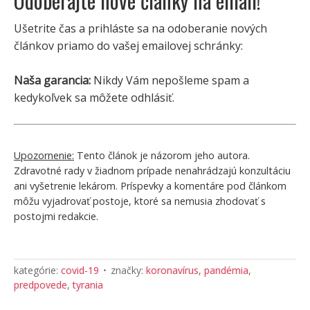
Odoberajte nové články na email!
Ušetrite čas a prihláste sa na odoberanie nových
článkov priamo do vašej emailovej schránky:
Naša garancia:
Nikdy Vám nepošleme spam a
kedykoľvek sa môžete odhlásiť.
Upozornenie:
Tento článok je názorom jeho autora.
Zdravotné rady v žiadnom prípade nenahrádzajú konzultáciu
ani vyšetrenie lekárom. Príspevky a komentáre pod článkom
môžu vyjadrovať postoje, ktoré sa nemusia zhodovať s
postojmi redakcie.
kategórie:
covid-19
značky:
koronavírus
,
pandémia
,
predpovede
,
tyrania