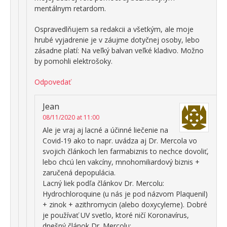
mentálnym retardom.
Ospravedlňujem sa redakcii a všetkým, ale moje
hrubé vyjadrenie je v záujme dotyčnej osoby, lebo
zásadne platí: Na veľký balvan veľké kladivo. Možno
by pomohli elektrošoky.
Odpovedať
Jean
08/11/2020 at 11:00
Ale je vraj aj lacné a účinné liečenie na
Covid-19 ako to napr. uvádza aj Dr. Mercola vo
svojich článkoch len farmabiznis to nechce dovoliť,
lebo chcú len vakcíny, mnohomiliardový biznis +
zaručená depopulácia.
Lacný liek podľa článkov Dr. Mercolu:
Hydrochloroquine (u nás je pod názvom Plaquenil)
+ zinok + azithromycin (alebo doxycyleme). Dobré
je používať UV svetlo, ktoré ničí Koronavírus,
dnešný článok Dr. Mercolu: