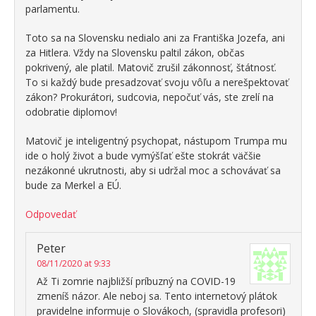
parlamentu.
Toto sa na Slovensku nedialo ani za Františka Jozefa, ani
za Hitlera. Vždy na Slovensku paltil zákon, občas
pokrivený, ale platil. Matovič zrušil zákonnosť, štátnosť.
To si každý bude presadzovať svoju vôľu a nerešpektovať
zákon? Prokurátori, sudcovia, nepočuť vás, ste zrelí na
odobratie diplomov!
Matovič je inteligentný psychopat, nástupom Trumpa mu
ide o holý život a bude vymýšľať ešte stokrát väčšie
nezákonné ukrutnosti, aby si udržal moc a schovávať sa
bude za Merkel a EÚ.
Odpovedať
Peter
08/11/2020 at 9:33
Až Ti zomrie najbližší príbuzný na COVID-19
zmeníš názor. Ale neboj sa. Tento internetový plátok
pravidelne informuje o Slovákoch, (spravidla profesori)