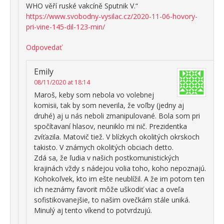
WHO věří ruské vakcíně Sputnik V.“
https://www.svobodny-vysilac.cz/2020-11-06-hovory-
pri-vine-145-dil-123-min/
Odpovedať
Emily
08/11/2020 at 18:14
Maroš, keby som nebola vo volebnej
komisii, tak by som neverila, že voľby (jedny aj
druhé) aj u nás neboli zmanipulované. Bola som pri
spočítavaní hlasov, neuniklo mi nič. Prezidentka
zvíťazila. Matovič tiež. V blízkych okolitých okrskoch
takisto. V známych okolitých obciach detto.
Zdá sa, že ľudia v našich postkomunistických
krajinách vždy s nádejou volia toho, koho nepoznajú.
Kohokoľvek, kto im ešte neublížil. A že im potom ten
ich neznámy favorit môže uškodiť viac a oveľa
sofistikovanejšie, to našim ovečkám stále uniká.
Minulý aj tento víkend to potvrdzujú.