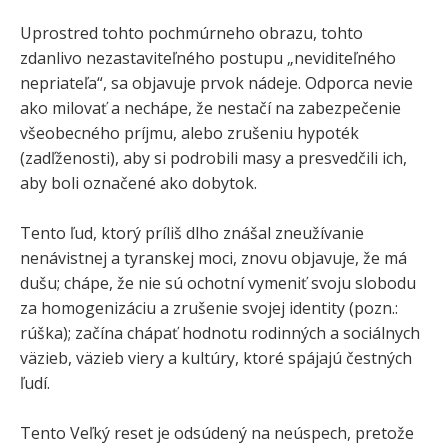
Uprostred tohto pochmúrneho obrazu, tohto
zdanlivo nezastaviteľného postupu „neviditeľného
nepriateľa“, sa objavuje prvok nádeje. Odporca nevie
ako milovať a nechápe, že nestačí na zabezpečenie
všeobecného príjmu, alebo zrušeniu hypoték
(zadľženosti), aby si podrobili masy a presvedčili ich,
aby boli označené ako dobytok.
Tento ľud, ktorý príliš dlho znášal zneužívanie
nenávistnej a tyranskej moci, znovu objavuje, že má
dušu; chápe, že nie sú ochotní vymeniť svoju slobodu
za homogenizáciu a zrušenie svojej identity (pozn.:
rúška); začína chápať hodnotu rodinných a sociálnych
väzieb, väzieb viery a kultúry, ktoré spájajú čestných
ľudí.
Tento Veľký reset je odsúdený na neúspech, pretože