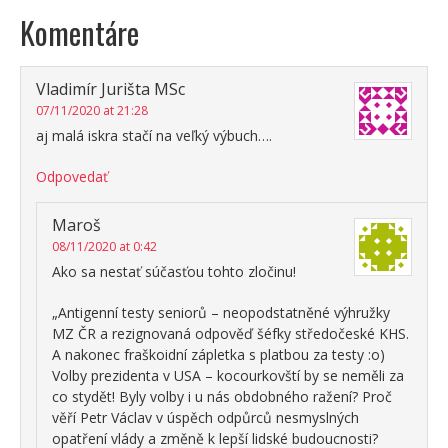
Komentáre
Vladimír Jurišta MSc
07/11/2020 at 21:28
aj malá iskra stačí na veľký výbuch….
Odpovedať
Maroš
08/11/2020 at 0:42
Ako sa nestať súčasťou tohto zločinu!
„Antigenní testy seniorů – neopodstatněné výhružky
MZ ČR a rezignovaná odpověď šéfky středočeské KHS.
A nakonec fraškoidní zápletka s platbou za testy :o)
Volby prezidenta v USA – kocourkovští by se neměli za
co stydět! Byly volby i u nás obdobného ražení? Proč
věří Petr Václav v úspěch odpůrců nesmyslných
opatření vlády a změně k lepší lidské budoucnosti?