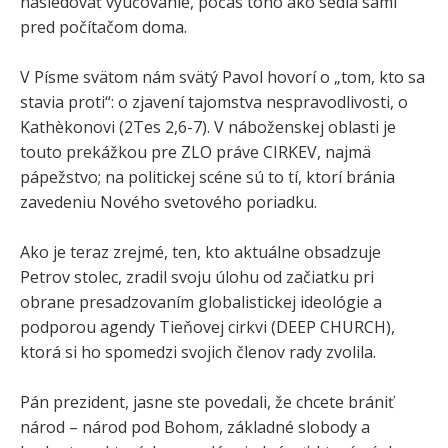
nasledovať vyučovanie, počas toho ako sedia sami
pred počítačom doma.
V Písme svätom nám svätý Pavol hovorí o „tom, kto sa
stavia proti“: o zjavení tajomstva nespravodlivosti, o
Kathèkonovi (2Tes 2,6-7). V náboženskej oblasti je
touto prekážkou pre ZLO práve CIRKEV, najmä
pápežstvo; na politickej scéne sú to tí, ktorí bránia
zavedeniu Nového svetového poriadku.
Ako je teraz zrejmé, ten, kto aktuálne obsadzuje
Petrov stolec, zradil svoju úlohu od začiatku pri
obrane presadzovaním globalistickej ideológie a
podporou agendy Tieňovej cirkvi (DEEP CHURCH),
ktorá si ho spomedzi svojich členov rady zvolila.
Pán prezident, jasne ste povedali, že chcete brániť
národ – národ pod Bohom, základné slobody a