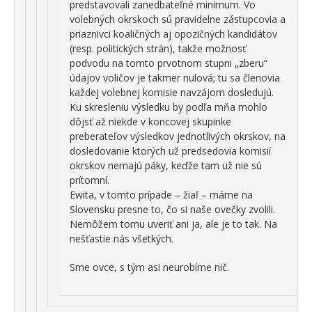
predstavovali zanedbateľné minimum. Vo
volebných okrskoch sú pravidelne zástupcovia a
priaznivci koaličných aj opozičných kandidátov
(resp. politických strán), takže možnosť
podvodu na tomto prvotnom stupni „zberu“
údajov voličov je takmer nulová; tu sa členovia
každej volebnej komisie navzájom dosledujú.
Ku skresleniu výsledku by podľa mňa mohlo
dôjsť až niekde v koncovej skupinke
preberateľov výsledkov jednotlivých okrskov, na
dosledovanie ktorých už predsedovia komisií
okrskov nemajú páky, keďže tam už nie sú
prítomní.
Ewita, v tomto prípade – žiaľ – máme na
Slovensku presne to, čo si naše ovečky zvolili.
Nemôžem tomu uveriť ani ja, ale je to tak. Na
nešťastie nás všetkých.
Sme ovce, s tým asi neurobíme nič.