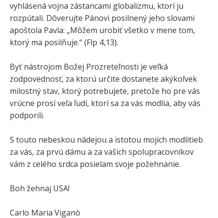
vyhlásená vojna zástancami globalizmu, ktorí ju
rozpútali. Dôverujte Pánovi posilnený jeho slovami
apoštola Pavla: „Môžem urobiť všetko v mene tom,
ktorý ma posilňuje.“ (Flp 4,13).
Byť nástrojom Božej Prozreteľnosti je veľká
zodpovednosť, za ktorú určite dostanete akýkoľvek
milostný stav, ktorý potrebujete, pretože ho pre vás
vrúcne prosí veľa ľudí, ktorí sa za vás modlia, aby vás
podporili.
S touto nebeskou nádejou a istotou mojich modlitieb
za vás, za prvú dámu a za vašich spolupracovníkov
vám z celého srdca posielam svoje požehnanie.
Boh žehnaj USA!
Carlo Maria Viganò