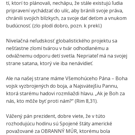
tí, ktorí to plánovali, nechápu, že stále existujú ľudia
pripravení vychádzať do ulíc, aby bránili svoje práva,
chránili svojich blízkych, za svoje dať deťom a vnukom
budúcnosť. (zlo plodí dobro, pozn. k prekl.)
Nivelačná neľudskosť globalistického projektu sa
nešťastne zlomí tvárou v tvár odhodlanému a
odvážnemu odporu detí svetla. Nepriateľ má na svojej
strane satana, ktorý vie iba nenávidieť.
Ale na našej strane máme Všemohúceho Pána – Boha
vojsk vyzbrojených do boja, a Najsvätejšiu Pannu,
ktorá starému hadovi rozmliaždi hlavu. „Ak je Boh za
nás, kto môže byť proti nám?“ (Rim 8,31).
Vážený pán prezident, dobre viete, že v túto
rozhodujúcu hodinu sú Spojené štáty americké
považované za OBRANNÝ MÚR, ktorému bola