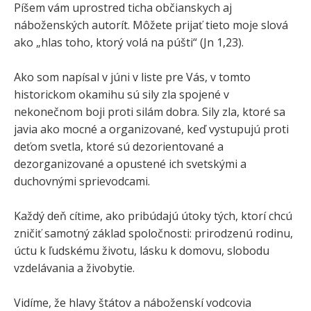
Píšem vám uprostred ticha občianskych aj
náboženských autorít. Môžete prijať tieto moje slová
ako „hlas toho, ktorý volá na púšti“ (Jn 1,23).
Ako som napísal v júni v liste pre Vás, v tomto
historickom okamihu sú sily zla spojené v
nekonečnom boji proti silám dobra. Sily zla, ktoré sa
javia ako mocné a organizované, keď vystupujú proti
deťom svetla, ktoré sú dezorientované a
dezorganizované a opustené ich svetskými a
duchovnými sprievodcami.
Každý deň cítime, ako pribúdajú útoky tých, ktorí chcú
zničiť samotný základ spoločnosti: prirodzenú rodinu,
úctu k ľudskému životu, lásku k domovu, slobodu
vzdelávania a živobytie.
Vidíme, že hlavy štátov a náboženskí vodcovia