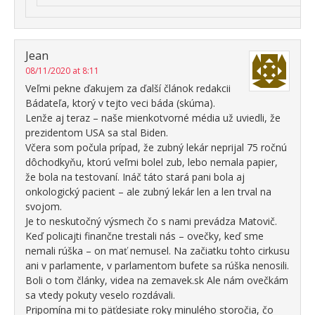
Jean
08/11/2020 at 8:11
Veľmi pekne ďakujem za ďalší článok redakcii
Bádateľa, ktorý v tejto veci báda (skúma).
Lenže aj teraz – naše mienkotvorné média už uviedli, že
prezidentom USA sa stal Biden.
Včera som počula prípad, že zubný lekár neprijal 75 ročnú
dôchodkyňu, ktorú veľmi bolel zub, lebo nemala papier,
že bola na testovaní. Ináč táto stará pani bola aj
onkologický pacient – ale zubný lekár len a len trval na
svojom.
Je to neskutočný výsmech čo s nami prevádza Matovič.
Keď policajti finančne trestali nás – ovečky, keď sme
nemali rúška – on mať nemusel. Na začiatku tohto cirkusu
ani v parlamente, v parlamentom bufete sa rúška nenosili.
Boli o tom články, videa na zemavek.sk Ale nám ovečkám
sa vtedy pokuty veselo rozdávali.
Pripomína mi to päťdesiate roky minulého storočia, čo