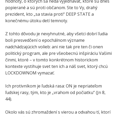
hodnoty, o ktorých sa nedá vyjednávať, ktoré sú dnes
popierané a sú proti občanom. Ste to Vy, drahý
prezident, kto „sa stavia proti“ DEEP STATE a
konečnému útoku detí temnoty.
Z tohto dôvodu je nevyhnutné, aby všetci dobrí ľudia
boli presvedčení o epochálnom význame
nadchádzajúcich volieb: ani nie tak pre ten či onen
politický program, ale pre všeobecnú inšpiráciu Vašimi
činmi, ktoré – v tomto konkrétnom historickom
kontexte vystihuje svet ten ich a náš svet, ktorý chcú
LOCKDOWNOM vymazať.
Ich protivníkom je ľudská rasa: ON je nepriateľom
ľudskej rasy, tým, kto je „vrahom od počiatku“ (Jn 8,
44).
Okolo vás sú zhromaždení s vierou a odvahou tí, ktorí