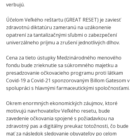
verbujú.
Účelom Veľkého reštartu (GREAT RESET) je zaviesť
zdravotnú diktatúru zameranú na uzákonenie
opatrení za tantalizačnými sľubmi o zabezpečení
univerzálneho príjmu a zrušení jednotlivých dlhov.
Cena za tieto ústupky Medzinárodného menového
fondu bude zrieknutie sa súkromného majetku a
presadzovanie očkovacieho programu proti látkam
Covid-19 a Covid-21 sponzorovaným Billom Gatesom v
spolupráci s hlavnými farmaceutickými spoločnosťami.
Okrem enormných ekonomických záujmov, ktoré
motivujú navrhovateľov Veľkého resetu, bude
zavedenie očkovania spojené s požiadavkou na
zdravotný pas a digitálny preukaz totožnosti, čo bude
mať za následok sledovanie obyvateľov po celom