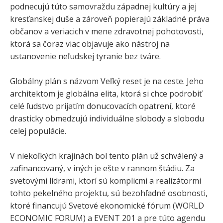
podnecujú túto samovraždu západnej kultúry a jej
kresťanskej duše a zároveň popierajú základné práva
občanov a veriacich v mene zdravotnej pohotovosti,
ktorá sa čoraz viac objavuje ako nástroj na
ustanovenie neľudskej tyranie bez tváre.
Globálny plán s názvom Veľký reset je na ceste. Jeho
architektom je globálna elita, ktorá si chce podrobiť
celé ľudstvo prijatím donucovacích opatrení, ktoré
drasticky obmedzujú individuálne slobody a slobodu
celej populácie.
V niekoľkých krajinách bol tento plán už schválený a
zafinancovaný, v iných je ešte v rannom štádiu. Za
svetovými lídrami, ktorí sú komplicmi a realizátormi
tohto pekelného projektu, sú bezohľadné osobnosti,
ktoré financujú Svetové ekonomické fórum (WORLD
ECONOMIC FORUM) a EVENT 201 a pre túto agendu