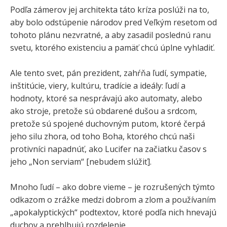
Podľa zámerov jej architekta táto kríza poslúži na to,
aby bolo odstúpenie národov pred Veľkým resetom od
tohoto plánu nezvratné, a aby zasadil poslednú ranu
svetu, ktorého existenciu a pamäť chcú úplne vyhladiť.
Ale tento svet, pán prezident, zahŕňa ľudí, sympatie,
inštitúcie, viery, kultúru, tradície a ideály: ľudí a
hodnoty, ktoré sa nesprávajú ako automaty, alebo
ako stroje, pretože sú obdarené dušou a srdcom,
pretože sú spojené duchovným putom, ktoré čerpá
jeho silu zhora, od toho Boha, ktorého chcú naši
protivníci napadnúť, ako Lucifer na začiatku časov s
jeho „Non serviam“ [nebudem slúžiť].
Mnoho ľudí – ako dobre vieme – je rozrušených týmto
odkazom o zrážke medzi dobrom a zlom a používaním
„apokalyptických“ podtextov, ktoré podľa nich hnevajú
duchov a prehlbujú rozdelenie.