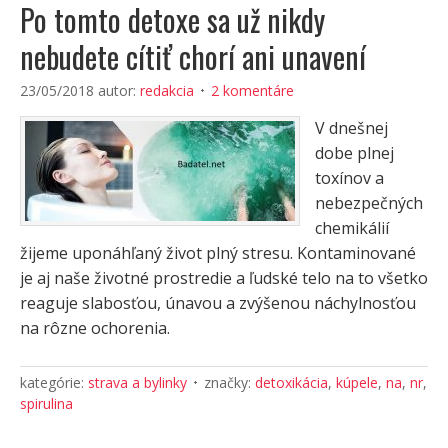
Po tomto detoxe sa už nikdy
nebudete cítiť chorí ani unavení
23/05/2018
autor:
redakcia
2 komentáre
V dnešnej
dobe plnej
toxínov a
nebezpečných
chemikálií
žijeme uponáhľaný život plný stresu. Kontaminované
je aj naše životné prostredie a ľudské telo na to všetko
reaguje slabosťou, únavou a zvýšenou náchylnosťou
na rôzne ochorenia.
kategórie:
strava a bylinky
značky:
detoxikácia
,
kúpele
,
na
,
nr
,
spirulina