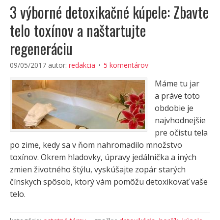
3 výborné detoxikačné kúpele: Zbavte
telo toxínov a naštartujte
regeneráciu
09/05/2017
autor:
redakcia
5 komentárov
Máme tu jar
a práve toto
obdobie je
najvhodnejšie
pre očistu tela
po zime, kedy sa v ňom nahromadilo množstvo
toxínov. Okrem hladovky, úpravy jedálnička a iných
zmien životného štýlu, vyskúšajte zopár starých
čínskych spôsob, ktorý vám pomôžu detoxikovať vaše
telo.