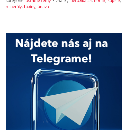
kategórie:
ostatné témy
značky:
detoxikácia
,
horčík
,
kúpele
,
minerály
,
toxíny
,
únava