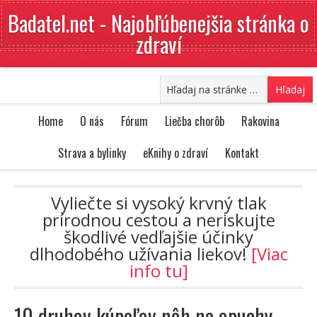
Badatel.net - Najobľúbenejšia stránka o
zdraví
Home
O nás
Fórum
Liečba chorôb
Rakovina
Strava a bylinky
eKnihy o zdraví
Kontakt
Vyliečte si vysoký krvný tlak
prírodnou cestou a neriskujte
škodlivé vedľajšie účinky
dlhodobého užívania liekov!
[Viac
info tu]
10 druhov kúpeľov nôh na opuchy,