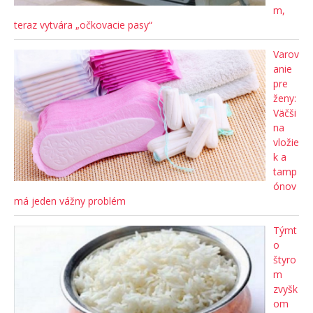
m,
teraz vytvára „očkovacie pasy“
Varov
anie
pre
ženy:
Väčši
na
vložie
k a
tamp
ónov
má jeden vážny problém
Týmt
o
štyro
m
zvyšk
om