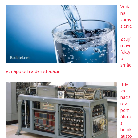
Voda
na
zamy
slenie
:
Zaují
mavé
fakty
o
smäd
e, nápojoch a dehydratácii
IBM
za
nacis
tov
pom
áhala
s
holok
austo