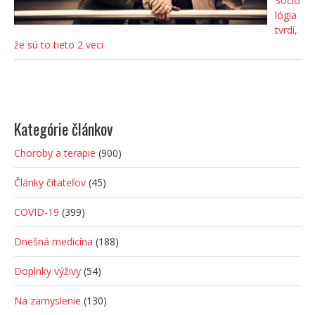
Socio
lógia
tvrdí,
že sú to tieto 2 veci
Kategórie článkov
Choroby a terapie
(900)
Články čitateľov
(45)
COVID-19
(399)
Dnešná medicína
(188)
Doplnky výživy
(54)
Na zamyslenie
(130)