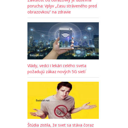
porucha: Vplyv „času stráveného pred
obrazovkou“ na zdravie
Vlády, vedci i lekári celého sveta
požadujú zákaz nových 5G sietí
Štúdia zistila, že svet sa stáva čoraz