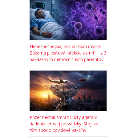
Nebezpečnejšia, než si lekári mysleli:
Zákerná plesňová infekcia usmrtí 1 z 3
nakazených nemocničných pacientov
Pfizer nechal zmraziť účty agentúr
riadenia letovej prevádzky. Stojí za
tým spor o covidové vakcíny