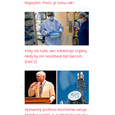
hlúpejším. Prečo je tomu tak?
Keby ste tušili, ako odoberajú orgány,
nikdy by ste nesúhlasili byť darcom
(časť 2)
Významný profesor biochémie varuje:
Mobilná sieť 5G je najhlúpejší nápad v