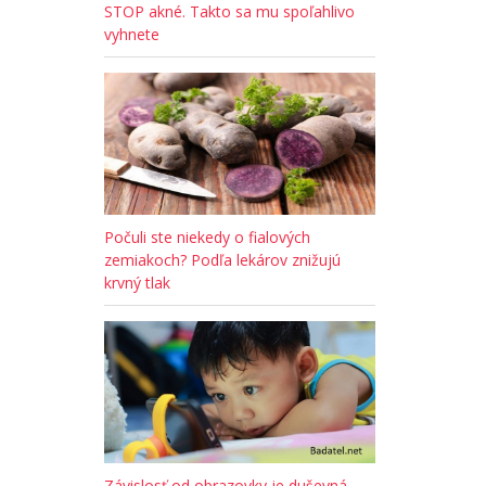
STOP akné. Takto sa mu spoľahlivo
vyhnete
Počuli ste niekedy o fialových
zemiakoch? Podľa lekárov znižujú
krvný tlak
Závislosť od obrazovky je duševná