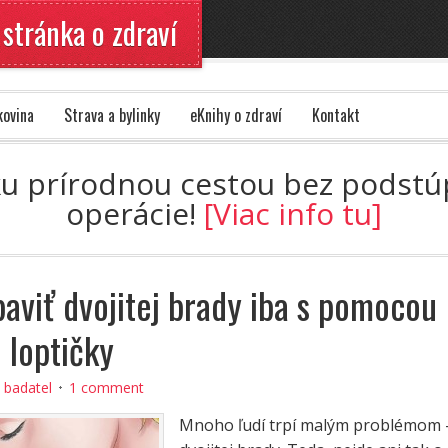
 stránka o zdraví
kovina
Strava a bylinky
eKnihy o zdraví
Kontakt
ku prírodnou cestou bez podstúpe
operácie!
[Viac info tu]
baviť dvojitej brady iba s pomocou
 loptičky
:
badatel
1 comment
Mnoho ľudí trpí malým problémom 