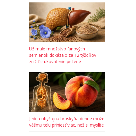
Už malé množstvo ľanových
semienok dokázalo za 12 týždňov
znížiť stukovatenie pečene
Jedna obyčajná broskyňa denne môže
vášmu telu priniesť viac, než si myslíte