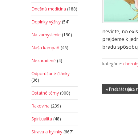
Dnešná medicína
(188)
Doplnky výživy
(54)
neviete, no exi
Na zamyslenie
(130)
prejdeme k jedn
bradu spôsobuj
Naša kampaň
(45)
Nezaradené
(4)
kategórie:
choroby
Odporúčané články
(36)
« Predchádzajúca s
Ostatné témy
(908)
Rakovina
(239)
Spiritualita
(48)
Strava a bylinky
(667)