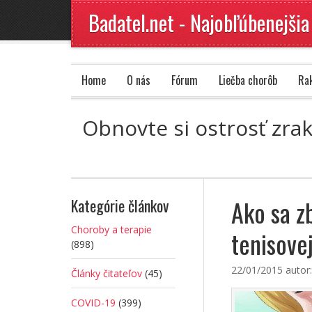
Badatel.net - Najobľúbenejšia
Home
O nás
Fórum
Liečba chorôb
Ra
Obnovte si ostrosť zra
Ako sa z
Kategórie článkov
Choroby a terapie
tenisovej
(898)
22/01/2015
autor
Články čitateľov
(45)
COVID-19
(399)