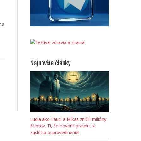
me
Najnovšie články
Ľudia ako Fauci a Mikas zničili milióny
životov. Tí, čo hovorili pravdu, si
zaslúžia ospravedlnenie!