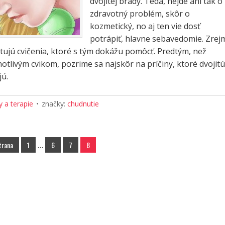
dvojitej brady. Teda, nejde ani tak o
zdravotný problém, skôr o
kozmetický, no aj ten vie dosť
potrápiť, hlavne sebavedomie. Zrej
stujú cvičenia, ktoré s tým dokážu pomôcť. Predtým, než
otlivým cvikom, pozrime sa najskôr na príčiny, ktoré dvojitú
ú.
 a terapie
značky:
chudnutie
trana
1
…
6
7
8