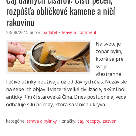
rozpúšťa obličkové kamene a ničí
rakovinu
23/08/2015
autor:
badatel
leave a comment
Na svete je
zopár bylín,
ktoré sa pre
svoje
všestranné
liečivé účinky používajú už od dávnych čias. Nezávisle
na sebe ich objavili viaceré veľké civilizácie, akými boli
antický Rím či staroveká Čína. Dnes postupne aj veda
odhaľuje silu prírody, ktorá sa v nich ukrýva.
kategórie:
strava a bylinky
značky:
čaj
,
recepty
,
zazvor