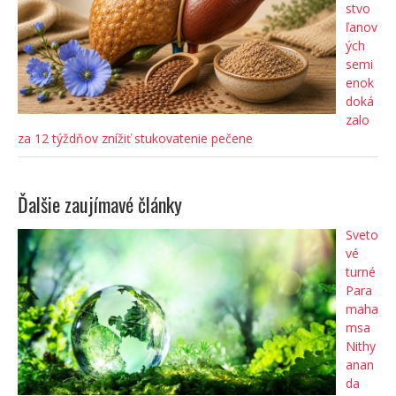
stvo
ľanov
ých
semi
enok
doká
zalo
za 12 týždňov znížiť stukovatenie pečene
Ďalšie zaujímavé články
Sveto
vé
turné
Para
maha
msa
Nithy
anan
da