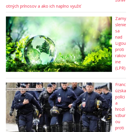
otných prínosov a ako ich naplno využiť
Zamy
slenie
sa
nad
Ligou
proti
rakov
ine
(LPR)
Franc
úzska
políci
a
hrozí
vzbur
ou
proti