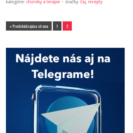
kategórie:
choroby a terapie
značky:
čaj
,
recepty
« Predchádzajúca strana
1
2