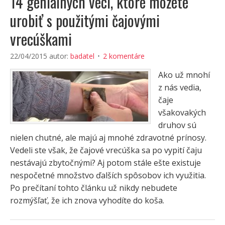
14 geniálnych vecí, ktoré môžete
urobiť s použitými čajovými
vrecúškami
22/04/2015
autor:
badatel
2 komentáre
Ako už mnohí
z nás vedia,
čaje
všakovakých
druhov sú
nielen chutné, ale majú aj mnohé zdravotné prínosy.
Vedeli ste však, že čajové vrecúška sa po vypití čaju
nestávajú zbytočnými? Aj potom stále ešte existuje
nespočetné množstvo ďalších spôsobov ich využitia.
Po prečítaní tohto článku už nikdy nebudete
rozmýšľať, že ich znova vyhodíte do koša.