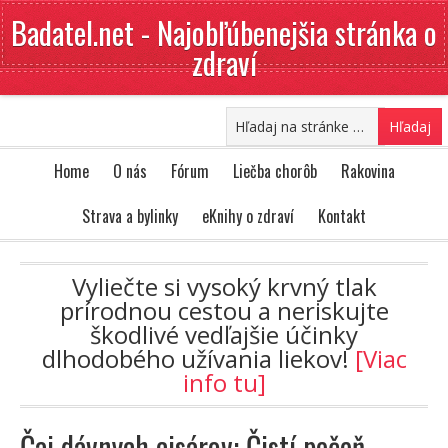
Badatel.net - Najobľúbenejšia stránka o
zdraví
Home
O nás
Fórum
Liečba chorôb
Rakovina
Strava a bylinky
eKnihy o zdraví
Kontakt
Vyliečte si vysoký krvný tlak
prírodnou cestou a neriskujte
škodlivé vedľajšie účinky
dlhodobého užívania liekov!
[Viac
info tu]
Čaj dávnych cisárov: Čistí pečeň,