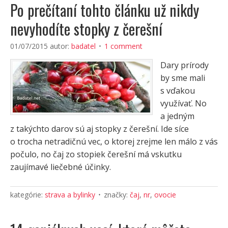
Po prečítaní tohto článku už nikdy
nevyhodíte stopky z čerešní
01/07/2015
autor:
badatel
1 comment
Dary prírody
by sme mali
s vďakou
využívať. No
a jedným
z takýchto darov sú aj stopky z čerešní. Ide síce
o trocha netradičnú vec, o ktorej zrejme len málo z vás
počulo, no čaj zo stopiek čerešní má vskutku
zaujímavé liečebné účinky.
kategórie:
strava a bylinky
značky:
čaj
,
nr
,
ovocie