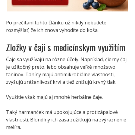
Po prečítaní tohto článku už nikdy nebudete
rozmýšľať, že ich znova vyhodíte do koša.
Zložky v čaji s medicínskym využitím
Čaje sa využívajú na rôzne účely. Napríklad, čierny čaj
je užitočný preto, lebo obsahuje veľké množstvo
tanínov. Taníny majú antimikrobiálne vlastnosti,
zvyšujú zrážanlivosť krvi a tiež znižujú krvný tlak.
Využitie však majú aj mnohé herbálne čaje.
Taký harmanček má upokojujúce a protizápalové
vlastnosti. Blondíny ich zasa zužitkujú na zvýraznenie
melíra.