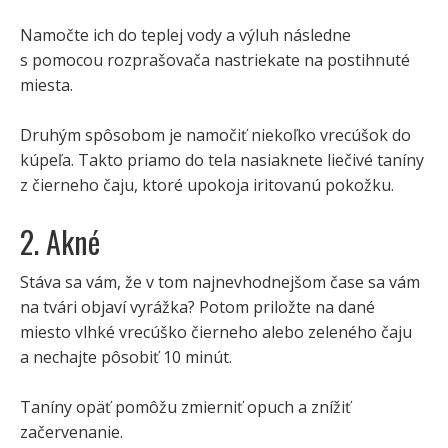
Namočte ich do teplej vody a výluh následne
s pomocou rozprašovača nastriekate na postihnuté
miesta.
Druhým spôsobom je namočiť niekoľko vrecúšok do
kúpeľa. Takto priamo do tela nasiaknete liečivé taníny
z čierneho čaju, ktoré upokoja iritovanú pokožku.
2. Akné
Stáva sa vám, že v tom najnevhodnejšom čase sa vám
na tvári objaví vyrážka? Potom priložte na dané
miesto vlhké vrecúško čierneho alebo zeleného čaju
a nechajte pôsobiť 10 minút.
Taníny opäť pomôžu zmierniť opuch a znížiť
začervenanie.