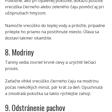
Podobne, ako pri opálenej pokožke, dokážu použité
vrecúška čierneho alebo zeleného čaju pomôcť aj pri
uštipnutiach hmyzom.
Namočte vrecúško do teplej vody a priložte, prípadne
prilepte ho priamo na postihnuté miesto. Úľava sa
dostaví takmer okamžite.
8. Modriny
Taníny vedia zovrieť krvné cievy a urýchliť liečiaci
proces.
Zatlačte vlhké vrecúško čierneho čaju na modrinu
počas niekoľkých minút, pár krát za deň. Opuchnutá
a zmodralá pokožka sa takto rýchlejšie zahojí.
9. Odstránenie pachov