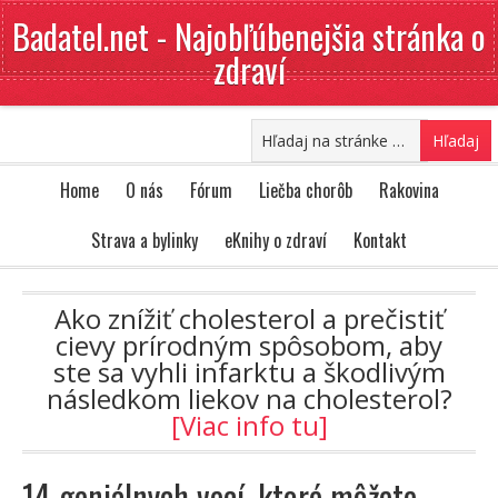
Badatel.net - Najobľúbenejšia stránka o
zdraví
Home
O nás
Fórum
Liečba chorôb
Rakovina
Strava a bylinky
eKnihy o zdraví
Kontakt
Ako znížiť cholesterol a prečistiť
cievy prírodným spôsobom, aby
ste sa vyhli infarktu a škodlivým
následkom liekov na cholesterol?
[Viac info tu]
14 geniálnych vecí, ktoré môžete