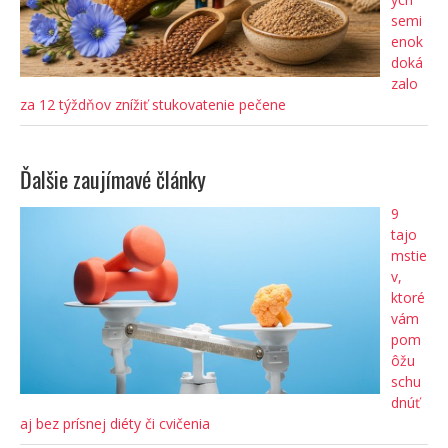
semi
enok
doká
zalo
za 12 týždňov znížiť stukovatenie pečene
Ďalšie zaujímavé články
9
tajo
mstie
v,
ktoré
vám
pom
ôžu
schu
dnúť
aj bez prísnej diéty či cvičenia