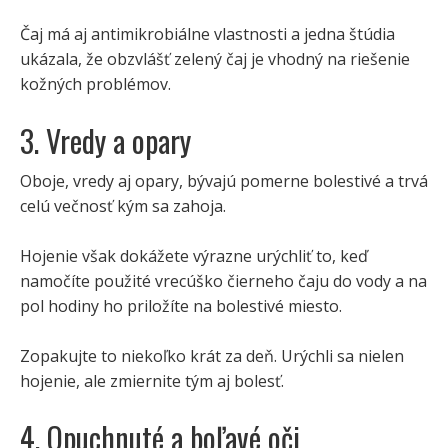
Čaj má aj antimikrobiálne vlastnosti a jedna štúdia
ukázala, že obzvlášť zelený čaj je vhodný na riešenie
kožných problémov.
3. Vredy a opary
Oboje, vredy aj opary, bývajú pomerne bolestivé a trvá
celú večnosť kým sa zahoja.
Hojenie však dokážete výrazne urýchliť to, keď
namočíte použité vrecúško čierneho čaju do vody a na
pol hodiny ho priložíte na bolestivé miesto.
Zopakujte to niekoľko krát za deň. Urýchli sa nielen
hojenie, ale zmiernite tým aj bolesť.
4. Opuchnuté a boľavé oči