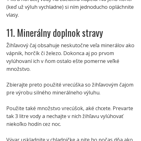
(keď už výluh vychladne) si ním jednoducho opláchnite
vlasy.
11. Minerálny doplnok stravy
Žihľavový čaj obsahuje neskutočne veľa minerálov ako
vápnik, horčík či železo. Dokonca aj po prvom
vylúhovaní ich v ňom ostalo ešte pomerne veľké
množstvo.
Zbierajte preto použité vrecúška so žihľavovým čajom
pre výrobu silného minerálneho výluhu.
Použite také množstvo vrecúšok, aké chcete. Prevarte
tak 3 litre vody a nechajte v nich žihľavu vylúhovať
niekoľko hodín cez noc.
Vývar uskladnite v chladničke a pite ho počas dňa ako