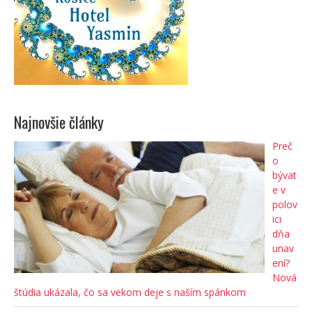
Najnovšie články
Preč
o
bývat
e v
polov
ici
dňa
unav
ení?
Nová
štúdia ukázala, čo sa vekom deje s naším spánkom