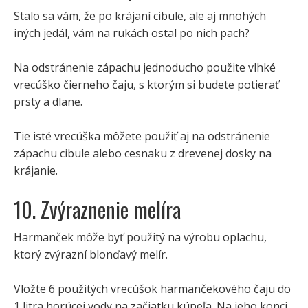
Stalo sa vám, že po krájaní cibule, ale aj mnohých
iných jedál, vám na rukách ostal po nich pach?
Na odstránenie zápachu jednoducho použite vlhké
vrecúško čierneho čaju, s ktorým si budete potierať
prsty a dlane.
Tie isté vrecúška môžete použiť aj na odstránenie
zápachu cibule alebo cesnaku z drevenej dosky na
krájanie.
10. Zvýraznenie melíra
Harmanček môže byť použitý na výrobu oplachu,
ktorý zvýrazní blonďavý melír.
Vložte 6 použitých vrecúšok harmančekového čaju do
1 litra horúcej vody na začiatku kúpeľa. Na jeho konci