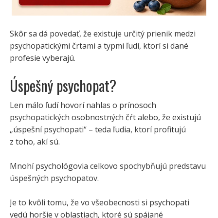
Skôr sa dá povedať, že existuje určitý prienik medzi
psychopatickými črtami a typmi ľudí, ktorí si dané
profesie vyberajú.
Úspešný psychopat?
Len málo ľudí hovorí nahlas o prínosoch
psychopatických osobnostných čŕt alebo, že existujú
„úspešní psychopati“ – teda ľudia, ktorí profitujú
z toho, akí sú.
Mnohí psychológovia celkovo spochybňujú predstavu
úspešných psychopatov.
Je to kvôli tomu, že vo všeobecnosti si psychopati
vedú horšie v oblastiach, ktoré sú spájané