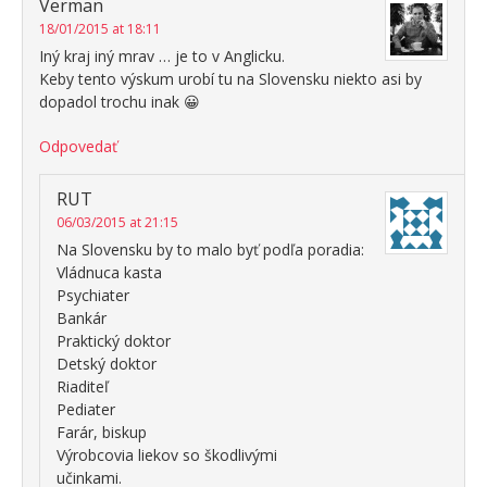
Verman
18/01/2015 at 18:11
Iný kraj iný mrav … je to v Anglicku.
Keby tento výskum urobí tu na Slovensku niekto asi by
dopadol trochu inak 😀
Odpovedať
RUT
06/03/2015 at 21:15
Na Slovensku by to malo byť podľa poradia:
Vládnuca kasta
Psychiater
Bankár
Praktický doktor
Detský doktor
Riaditeľ
Pediater
Farár, biskup
Výrobcovia liekov so škodlivými
učinkami.