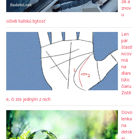
zili a
znov
u
oživili ľudskú bytosť
Len
pár
šťastl
ivcov
má
na
dlani
túto
čiaru:
Zistit
e, či ste jedným z nich
Dovo
lenka
na
detsk
ej