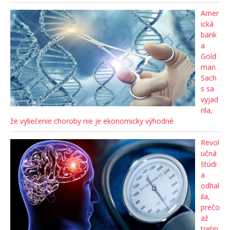
Amer
ická
bank
a
Gold
man
Sach
s sa
vyjad
rila,
že vyliečenie choroby nie je ekonomicky výhodné
Revol
učná
štúdi
a
odhal
ila,
prečo
až
tretin