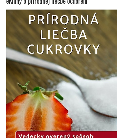
eKnihy o prírodnej liečbe ochorení