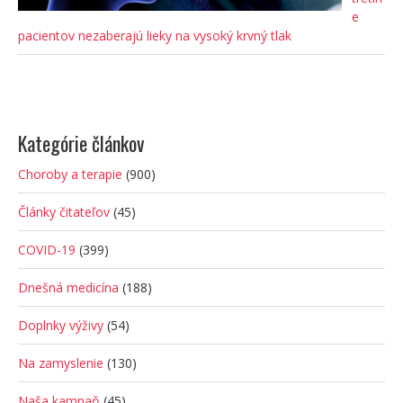
e
pacientov nezaberajú lieky na vysoký krvný tlak
Kategórie článkov
Choroby a terapie
(900)
Články čitateľov
(45)
COVID-19
(399)
Dnešná medicína
(188)
Doplnky výživy
(54)
Na zamyslenie
(130)
Naša kampaň
(45)