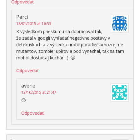
Odpovedať
Perci
18/01/2015 at 16:53
K výsledkom prieskumu sa dopracoval tak,
že zadal v googli vyhľadať negatívne postavy v
detektívkach a z výsledku urobil poradie(samozrejme
mutantov, zombie, upírov a pod vynechal, tak sa tam
mohol dostať aj kuchár…). 🙂
Odpovedať
avene
13/10/2015 at 21:47
🙂
Odpovedať