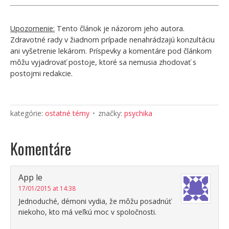
Upozornenie:
Tento článok je názorom jeho autora.
Zdravotné rady v žiadnom prípade nenahrádzajú konzultáciu
ani vyšetrenie lekárom. Príspevky a komentáre pod článkom
môžu vyjadrovať postoje, ktoré sa nemusia zhodovať s
postojmi redakcie.
kategórie:
ostatné témy
značky:
psychika
Komentáre
App le
17/01/2015 at 14:38
Jednoduché, démoni vydia, že môžu posadnúť
niekoho, kto má veľkú moc v spoločnosti.