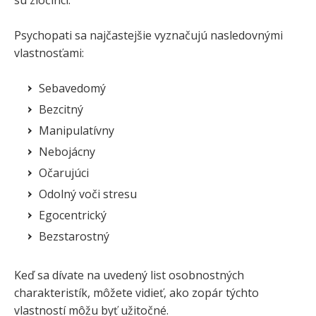
sú zločinci.
Psychopati sa najčastejšie vyznačujú nasledovnými
vlastnosťami:
Sebavedomý
Bezcitný
Manipulatívny
Nebojácny
Očarujúci
Odolný voči stresu
Egocentrický
Bezstarostný
Keď sa dívate na uvedený list osobnostných
charakteristík, môžete vidieť, ako zopár týchto
vlastností môžu byť užitočné.