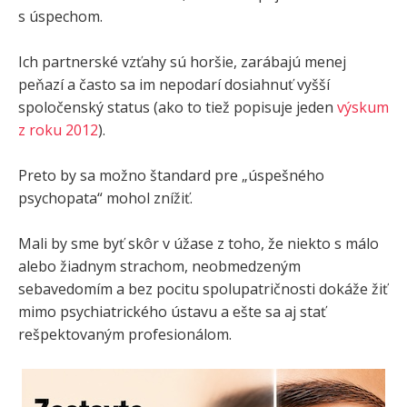
s úspechom.
Ich partnerské vzťahy sú horšie, zarábajú menej
peňazí a často sa im nepodarí dosiahnuť vyšší
spoločenský status (ako to tiež popisuje jeden
výskum
z roku 2012
).
Preto by sa možno štandard pre „úspešného
psychopata“ mohol znížiť.
Mali by sme byť skôr v úžase z toho, že niekto s málo
alebo žiadnym strachom, neobmedzeným
sebavedomím a bez pocitu spolupatričnosti dokáže žiť
mimo psychiatrického ústavu a ešte sa aj stať
rešpektovaným profesionálom.