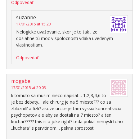
Odpovedať
suzanne
17/01/2015 at 15:23
Nelogicke uvažovanie, skor je to tak , ze
dosiahne tú moc v spolocnosti vdaka uvedeným
vlastnostiam.
Odpovedať
mogabe
17/01/2015 at 20:03
k tomuto sa musim nieco napisat… 1,2,3,4,6 to
je bez debaty… ale chirurg je na 5 mieste??? co sa
zblaznil? a fizli? akoze urcite je tam vyssia koncentracia
psychopatov ale aby sa dostali na 7 miesto? a ten
kuchar????? this is a joke right? teda pokial nemysli toho
„kuchara“ s pervitinom… pekna sprostost