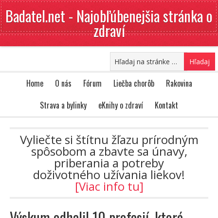
Badatel.net - Najobľúbenejšia stránka o
zdraví
Home
O nás
Fórum
Liečba chorôb
Rakovina
Strava a bylinky
eKnihy o zdraví
Kontakt
Vyliečte si štítnu žľazu prírodným
spôsobom a zbavte sa únavy,
priberania a potreby
doživotného užívania liekov!
[Viac info tu]
Výskum odhalil 10 profesií, ktoré