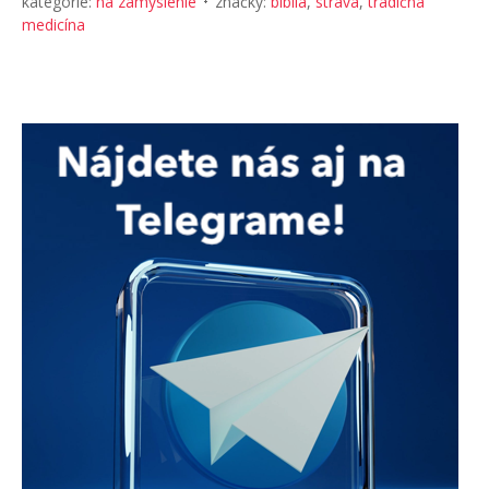
kategórie:
na zamyslenie
značky:
biblia
,
strava
,
tradičná
medicína