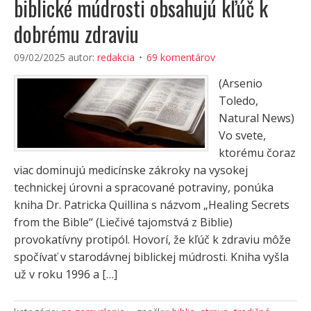
biblické múdrosti obsahujú kľúč k
dobrému zdraviu
09/02/2025
autor:
redakcia
69 komentárov
(Arsenio
Toledo,
Natural News)
Vo svete,
ktorému čoraz
viac dominujú medicínske zákroky na vysokej
technickej úrovni a spracované potraviny, ponúka
kniha Dr. Patricka Quillina s názvom „Healing Secrets
from the Bible“ (Liečivé tajomstvá z Biblie)
provokatívny protipól. Hovorí, že kľúč k zdraviu môže
spočívať v starodávnej biblickej múdrosti. Kniha vyšla
už v roku 1996 a […]