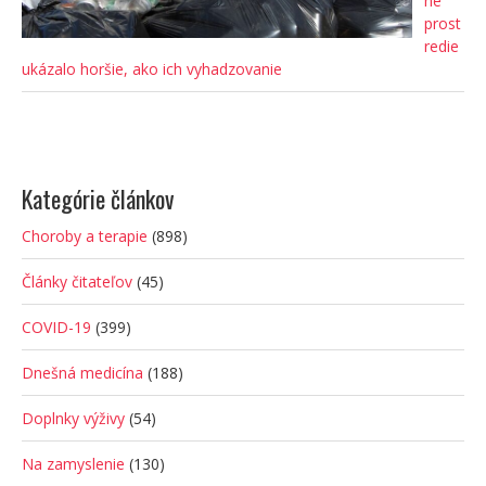
né
prost
redie
ukázalo horšie, ako ich vyhadzovanie
Kategórie článkov
Choroby a terapie
(898)
Články čitateľov
(45)
COVID-19
(399)
Dnešná medicína
(188)
Doplnky výživy
(54)
Na zamyslenie
(130)