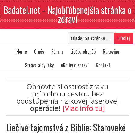
Badatel.net - Najobľúbenejšia stránka o
zdraví
Home
O nás
Fórum
Liečba chorôb
Rakovina
Strava a bylinky
eKnihy o zdraví
Kontakt
Obnovte si ostrosť zraku
prírodnou cestou bez
podstúpenia rizikovej laserovej
operácie!
[Viac info tu]
Liečivé tajomstvá z Biblie: Staroveké