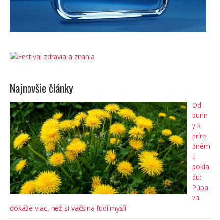
Najnovšie články
Od
burin
y k
príro
dném
u
pokla
du:
Púpa
va
dokáže viac, než si väčšina ľudí myslí