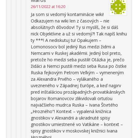
26/11/2022 at 16:20
Ja som si vedomý kontaminácie wiki!
Odkazujem na wiki len z časových – nie
absolútnych dôvodov! Ty si myslíš, že si dáš
nick Objektívne a už si vedomý?! Tak napíš knihu
ty ***! A nediskutuj tu! Opakujem –
Lomonosocv bol jediný Rus medzi židmi a
Nemcami v Ruskej akadémii. Jediný bol preto,
pretože ho medzi seba pustili! Otázka je, prečo
židáci a Nemci pustili medzi seba Rusa po čistke
Ruska fejkovým Petrom Veľkým – vymeneným
za Alexandra Prvého – vylákaného a
uvezneného v Západnej Európe, a keď najprv
pred inštaláciou prozápadných-provatikánskych
bojarov Romanovcov zlikvidovali ortuťou
najväčšieho mudrca Ruska – Ivana Štvrtého
„Hrozného“! Kontext – vypalená knižnica
gnostikov v Alexandrii a ukradnuté spisy
gnostikov umiestnené vo Vatikáne – kontext –
spisy gnostikov v moskovskej knižnici Ivana
Hrozného!