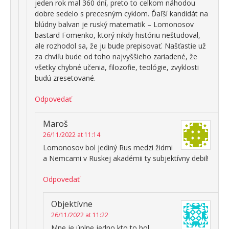
jeden rok mal 360 dní, preto to celkom náhodou
dobre sedelo s precesným cyklom. Ďaľší kandidát na
blúdny balvan je ruský matematik – Lomonosov
bastard Fomenko, ktorý nikdy históriu neštudoval,
ale rozhodol sa, že ju bude prepisovať. Našťastie už
za chvíľu bude od toho najvyššieho zariadené, že
všetky chybné učenia, filozofie, teológie, zvyklosti
budú zresetované.
Odpovedať
Maroš
26/11/2022 at 11:14
Lomonosov bol jediný Rus medzi židmi
a Nemcami v Ruskej akadémii ty subjektívny debil!
Odpovedať
Objektívne
26/11/2022 at 11:22
Mne je úplne jedno kto to bol,