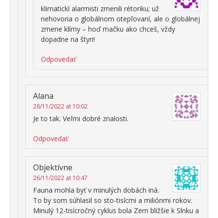
klimatickí alarmisti zmenili rétoriku; už
nehovoria o globálnom otepľovaní, ale o globálnej
zmene klímy – hoď mačku ako chceš, vždy
dopadne na štyri!
Odpovedať
Alana
26/11/2022 at 10:02
Je to tak. Veľmi dobré znalosti.
Odpovedať
Objektívne
26/11/2022 at 10:47
Fauna mohla byť v minulých dobách iná.
To by som súhlasil so sto-tisícmi a miliónmi rokov.
Minulý 12-tisícročný cyklus bola Zem bližšie k Slnku a