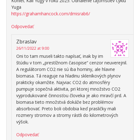
Koniec Kali Yugy v roku 2025: Odhalenie tajomstiev cyklu
Yuga
https://grahamhancock.com/dmisrab6/
Odpovedať
Zbraslav
26/11/2022 at 9:00
Oni to tam museli takto napísať, inak by im
štúdiu v tom „prestížnom časopise“ cenzor neuverejnil.
A regulátorom CO2 nie sú iba horniny, ale hlavne
biomasa. Tá reaguje na hladinu skleníkových plynov
prakticky okamžite. Najviac CO2 do atmosféry
pumpuje sopečná aktivita, pri ktorej množstvo CO2
vyprodukované činnosťou človeka je ako mravčí prd. A
biomasa tieto množstvá dokáže bez problémov
absorbovať. Preto boli obdobia keď prasličky mali
rozmery stromov a stromy rástli do kilometrových
výšok.
Odpovedať