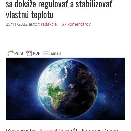
sa dokáže regulovať a stabilizovať
vlastnú teplotu
25/11/2022
autor:
redakcia
57 komentárov
(Kevin Hughes,
Natural News
) Štúdia z prestížneho