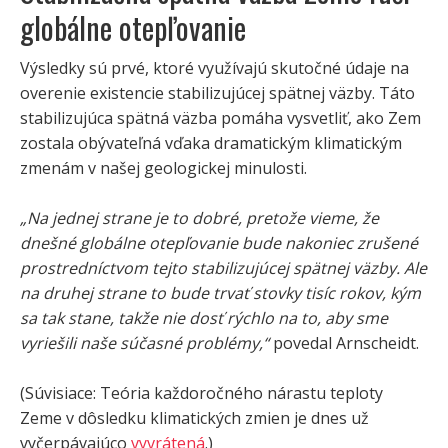
globálne otepľovanie
Výsledky sú prvé, ktoré využívajú skutočné údaje na
overenie existencie stabilizujúcej spätnej väzby. Táto
stabilizujúca spätná väzba pomáha vysvetliť, ako Zem
zostala obývateľná vďaka dramatickým klimatickým
zmenám v našej geologickej minulosti.
„Na jednej strane je to dobré, pretože vieme, že
dnešné globálne otepľovanie bude nakoniec zrušené
prostredníctvom tejto stabilizujúcej spätnej väzby. Ale
na druhej strane to bude trvať stovky tisíc rokov, kým
sa tak stane, takže nie dosť rýchlo na to, aby sme
vyriešili naše súčasné problémy,“
povedal Arnscheidt.
(Súvisiace: Teória každoročného nárastu teploty
Zeme v dôsledku klimatických zmien je dnes už
vyčerpávajúco
vyvrátená
.)