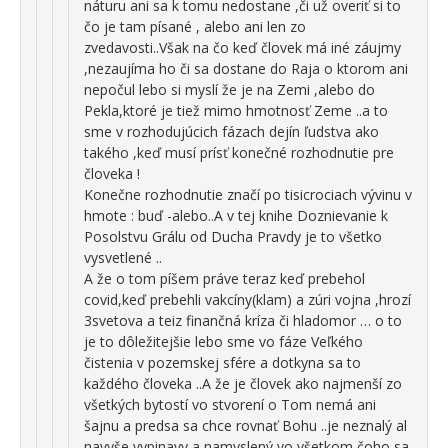
náturu ani sa k tomu nedostane ,či už overiť si to
čo je tam písané , alebo ani len zo
zvedavosti..Však na čo keď človek má iné záujmy
,nezaujíma ho či sa dostane do Raja o ktorom ani
nepočul lebo si myslí že je na Zemi ,alebo do
Pekla,ktoré je tiež mimo hmotnosť Zeme ..a to
sme v rozhodujúcich fázach dejín ľudstva ako
takého ,keď musí prísť konečné rozhodnutie pre
človeka !
Konečne rozhodnutie značí po tisicrociach vývinu v
hmote : buď -alebo..A v tej knihe Doznievanie k
Posolstvu Grálu od Ducha Pravdy je to všetko
vysvetlené ..
A že o tom píšem práve teraz keď prebehol
covid,keď prebehli vakcíny(klam) a zúri vojna ,hrozí
3svetova a teiz finančná kríza či hladomor … o to
je to dôležitejšie lebo sme vo fáze Veľkého
čistenia v pozemskej sfére a dotkyna sa to
každého človeka ..A že je človek ako najmenší zo
všetkých bytostí vo stvorení o Tom nemá ani
šajnu a predsa sa chce rovnať Bohu ..je neznalý al
navyše vypinavy a namyslený vo všetkom čoho sa