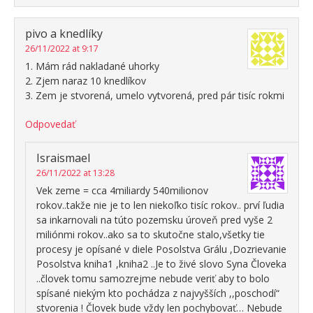
pivo a knedlíky
26/11/2022 at 9:17
1. Mám rád nakladané uhorky
2. Zjem naraz 10 knedlíkov
3. Zem je stvorená, umelo vytvorená, pred pár tisíc rokmi
Odpovedať
Israismael
26/11/2022 at 13:28
Vek zeme = cca 4miliardy 540milionov
rokov..takže nie je to len niekoľko tisíc rokov.. prví ľudia
sa inkarnovali na túto pozemsku úroveň pred vyše 2
miliónmi rokov..ako sa to skutočne stalo,všetky tie
procesy je opísané v diele Posolstva Grálu ,Dozrievanie
Posolstva kniha1 ,kniha2 ..Je to živé slovo Syna Človeka
..človek tomu samozrejme nebude veriť aby to bolo
spísané niekým kto pochádza z najvyšších ,,poschodí“
stvorenia ! Človek bude vždy len pochybovať… Nebude