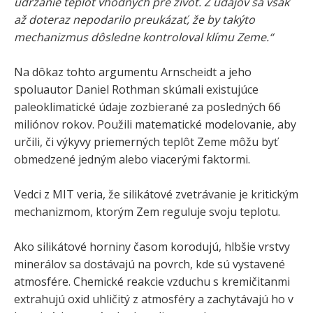
udržanie teplôt vhodných pre život. Z údajov sa však
až doteraz nepodarilo preukázať, že by takýto
mechanizmus dôsledne kontroloval klímu Zeme.“
Na dôkaz tohto argumentu Arnscheidt a jeho
spoluautor Daniel Rothman skúmali existujúce
paleoklimatické údaje zozbierané za posledných 66
miliónov rokov. Použili matematické modelovanie, aby
určili, či výkyvy priemerných teplôt Zeme môžu byť
obmedzené jedným alebo viacerými faktormi.
Vedci z MIT veria, že silikátové zvetrávanie je kritickým
mechanizmom, ktorým Zem reguluje svoju teplotu.
Ako silikátové horniny časom korodujú, hlbšie vrstvy
minerálov sa dostávajú na povrch, kde sú vystavené
atmosfére. Chemické reakcie vzduchu s kremičitanmi
extrahujú oxid uhličitý z atmosféry a zachytávajú ho v