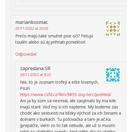
mariankosmac
25/11/2022 at 20:03
Prečo majú také smutné psie oči? Fetujú
toulén alebo sú aj prihriati poniektorí.
Odpovedať
zapredana SR
26/11/2022 at 9:22
Nie, to je zoznam trofejí a ešte lovenych.
Pozri
https://www.csfd.cz/film/9855-zivy-terc/prehled/
Ani ja by som sa nesmial, ale zaujímalo by ma kde
majú staré. Veď my si ich najdeme. My budeme zas
chodiť ako sexturisti na blízky východ za ich ženami a
dcérami v burkách. Tu poľovačka a tam je.ač.ka.
(prepáčte, viem zo to tak nebude, ale už si musím
robiť zo všetkého srandu, keď vidím ako to všetko