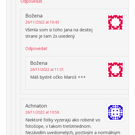
Odpovedať
Božena
26/11/2022 at 10:43
Všimla som si toho Jana na desitej
strane je tam 2x uvedený
Odpovedať
Božena
26/11/2022 at 11:31
Máš bystré očko Maroš +++
Achnaton
26/11/2022 at 10:58
Niektoré fotky vyzerajú ako robené vo
fotošope, v takom treťotriednom.
Nezávidím uvedomelých, poctivým a normálnym