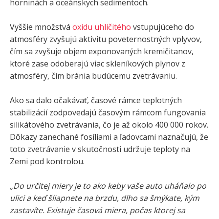
horninách a oceánskych sedimentoch.
Vyššie množstvá
oxidu uhličitého
vstupujúceho do
atmosféry zvyšujú aktivitu poveternostných vplyvov,
čím sa zvyšuje objem exponovaných kremičitanov,
ktoré zase odoberajú viac skleníkových plynov z
atmosféry, čím bránia budúcemu zvetrávaniu.
Ako sa dalo očakávať, časové rámce teplotných
stabilizácií zodpovedajú časovým rámcom fungovania
silikátového zvetrávania, čo je až okolo 400 000 rokov.
Dôkazy zanechané fosíliami a ľadovcami naznačujú, že
toto zvetrávanie v skutočnosti udržuje teploty na
Zemi pod kontrolou.
„Do určitej miery je to ako keby vaše auto uháňalo po
ulici a keď šliapnete na brzdu, dlho sa šmýkate, kým
zastavíte. Existuje časová miera, počas ktorej sa