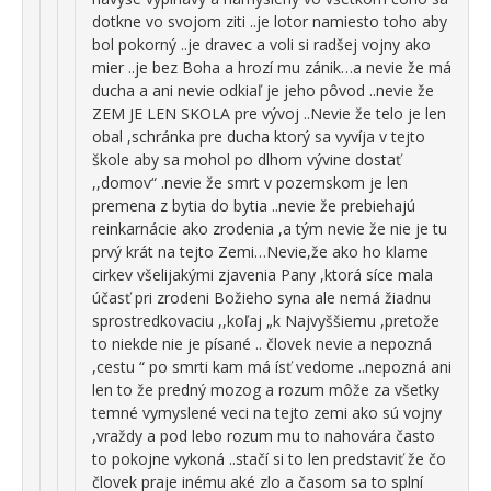
dotkne vo svojom ziti ..je lotor namiesto toho aby
bol pokorný ..je dravec a voli si radšej vojny ako
mier ..je bez Boha a hrozí mu zánik…a nevie že má
ducha a ani nevie odkiaľ je jeho pôvod ..nevie že
ZEM JE LEN SKOLA pre vývoj ..Nevie že telo je len
obal ,schránka pre ducha ktorý sa vyvíja v tejto
škole aby sa mohol po dlhom vývine dostať
,,domov“ .nevie že smrt v pozemskom je len
premena z bytia do bytia ..nevie že prebiehajú
reinkarnácie ako zrodenia ,a tým nevie že nie je tu
prvý krát na tejto Zemi…Nevie,že ako ho klame
cirkev všelijakými zjavenia Pany ,ktorá síce mala
účasť pri zrodeni Božieho syna ale nemá žiadnu
sprostredkovaciu ,,koľaj „k Najvyššiemu ,pretože
to niekde nie je písané .. človek nevie a nepozná
,cestu “ po smrti kam má ísť vedome ..nepozná ani
len to že predný mozog a rozum môže za všetky
temné vymyslené veci na tejto zemi ako sú vojny
,vraždy a pod lebo rozum mu to nahovára často
to pokojne vykoná ..stačí si to len predstaviť že čo
človek praje inému aké zlo a časom sa to splní