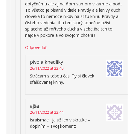
dotyčnému ale aj na ňom samom v karme a pod..
To všetko je písané v diele Pravdy ale lenivý duch
človeka to nemôže nikdy nájsť tú knihu Pravdy a
čistého vedenia ..iba ten ktorý konečne oživí
spiaceho až mŕtveho ducha v sebe,iba ten to
nájde v pokore a vo svojom chcení !
Odpovedať
pivo a knedlíky
26/11/2022 at 22:40
Strácam s tebou čas. Ty si človek
sfalšovanej knihy.
ajša
26/11/2022 at 22:44
Israismael, ja už len v skratke –
doplním – Tvoj koment: