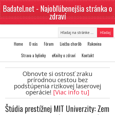
Badatel.net - Najobľúbenejšia stránka o
zdraví
Home
O nás
Fórum
Liečba chorôb
Rakovina
Strava a bylinky
eKnihy o zdraví
Kontakt
Obnovte si ostrosť zraku
prírodnou cestou bez
podstúpenia rizikovej laserovej
operácie!
[Viac info tu]
Štúdia prestížnej MIT Univerzity: Zem