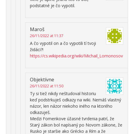
podstatné je čo vypotil.
Maroš
26/11/2022 at 11:37
A čo vypotil on a čo vypotili tí tvoji
židáci?!
https://cs.wikipedia.org/wiki/Michail_Lomonosov
Objektívne
26/11/2022 at 11:50
Ty si tiež nikdy neštudoval historiu
keď podstrkuješ odkazy na wiki. Nemáš vlastný
názor, len názor niekoho iného na ktorého
odkazuješ.
Medzi Fomenkove úžasné tvrdenia patrí, že
Starý zákon bol napísaný po Novom zákone, že
Rusko je staršie ako Grécko a Rím a že