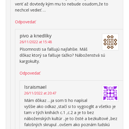
veriť až dovtedy kým mu to nebude osudom,že to
nechcel vedieť …
Odpovedať
pivo a knedlíky
26/11/2022 at 15:48
Písomnosti sa falšujú najľahšie. Máš
dôkaz ktorý sa falšuje ťažko? Náboženstvá sú
kargokulty.
Odpovedať
Israismael
26/11/2022 at 20:47
Mám dôkaz …ja som ti ho napísal
vyššie ako odkaz ,stačí si to vygooglit a všetko je
tam v tých knihách c.1 ,c.2 a je to bez
náboženských kultúr ..je to čisté a bezkultové ,bez
falošných skrupul ..ovšem ako poznám ľudskú