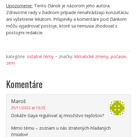
Upozornenie:
Tento článok je názorom jeho autora.
Zdravotné rady v žiadnom prípade nenahrádzajú konzultáciu
ani vyšetrenie lekárom. Príspevky a komentáre pod článkom
môžu vyjadrovať postoje, ktoré sa nemusia zhodovať s
postojmi redakcie.
kategórie:
ostatné témy
značky:
klimatické zmeny
,
počasie
,
zem
Komentáre
Maroš
25/11/2022 at 19:25
Dokáže Gaya regulovať aj množstvo tepľošov?
Mimo tému – zoznam u nás stratených-hľadaných
čmúdov!