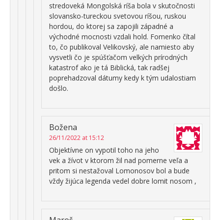
stredoveká Mongolská ríša bola v skutočnosti
slovansko-tureckou svetovou ríšou, ruskou
hordou, do ktorej sa zapojili západné a
východné mocnosti vzdali hold. Fomenko čítal
to, čo publikoval Velikovský, ale namiesto aby
vysvetli čo je spúšťačom velkých prírodných
katastrof ako je tá Biblická, tak radšej
poprehadzoval dátumy kedy k tým udalostiam
došlo.
Božena
26/11/2022 at 15:12
Objektívne on vypotil toho na jeho
vek a žívot v ktorom žil nad pomerne veľa a
pritom si nestažoval Lomonosov bol a bude
vždy žijúca legenda vedel dobre lomit nosom ,
Maroš