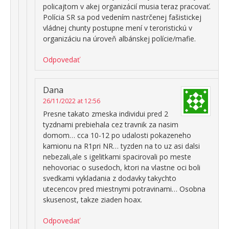
policajtom v akej organizácií musia teraz pracovať.
Polícia SR sa pod vedením nastrčenej fašistickej
vládnej chunty postupne mení v teroristickú v
organizáciu na úroveň albánskej polície/mafie.
Odpovedať
Dana
26/11/2022 at 12:56
Presne takato zmeska individui pred 2
tyzdnami prebiehala cez travnik za nasim
domom… cca 10-12 po udalosti pokazeneho
kamionu na R1pri NR… tyzden na to uz asi dalsi
nebezali,ale s igelitkami spacirovali po meste
nehovoriac o susedoch, ktori na vlastne oci boli
svedkami vykladania z dodavky takychto
utecencov pred miestnymi potravinami… Osobna
skusenost, takze ziaden hoax.
Odpovedať