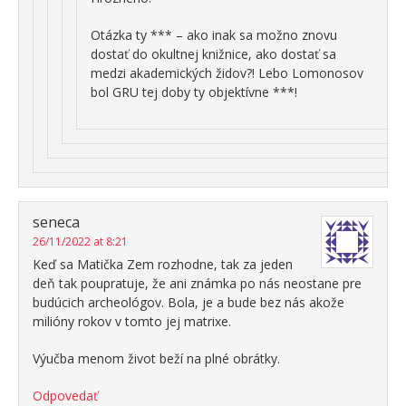
Otázka ty *** – ako inak sa možno znovu
dostať do okultnej knižnice, ako dostať sa
medzi akademických židov?! Lebo Lomonosov
bol GRU tej doby ty objektívne ***!
seneca
26/11/2022 at 8:21
Keď sa Matička Zem rozhodne, tak za jeden
deň tak poupratuje, že ani známka po nás neostane pre
budúcich archeológov. Bola, je a bude bez nás akože
milióny rokov v tomto jej matrixe.
Výučba menom život beží na plné obrátky.
Odpovedať