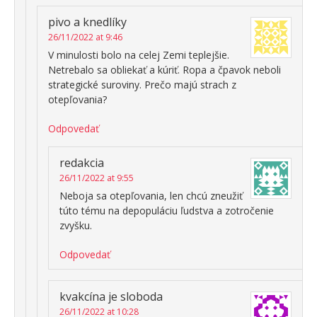
pivo a knedlíky
26/11/2022 at 9:46
V minulosti bolo na celej Zemi teplejšie.
Netrebalo sa obliekať a kúriť. Ropa a čpavok neboli
strategické suroviny. Prečo majú strach z
otepľovania?
Odpovedať
redakcia
26/11/2022 at 9:55
Neboja sa otepľovania, len chcú zneužiť
túto tému na depopuláciu ľudstva a zotročenie
zvyšku.
Odpovedať
kvakcína je sloboda
26/11/2022 at 10:28