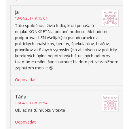
ja
13/04/2017 at 15:07
Túto spoločnosť živia ľudia, ktorí prinášajú
nejakú KONKRÉTNU pridanú hodnotu. Ak budeme
podporovať LEN všelijakých pseudoumelcov,
politických analytikov, hercov, špekulantov, hráčov,
právnikov a rôznych vymyslených absolventov politicky
korektných úplne nepotrebných študijných odborov……
tak máme reálnu šancu umrieť hladom pri zahraničnom
zapnutom mobile 🙁
Odpovedať
Táňa
17/04/2017 at 15:54
Ok, až na tú hrúbku v texte
Odpovedať