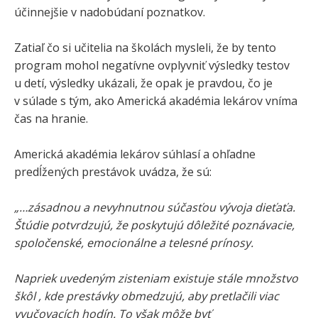
účinnejšie v nadobúdaní poznatkov.
Zatiaľ čo si učitelia na školách mysleli, že by tento
program mohol negatívne ovplyvniť výsledky testov
u detí, výsledky ukázali, že opak je pravdou, čo je
v súlade s tým, ako Americká akadémia lekárov vníma
čas na hranie.
Americká akadémia lekárov súhlasí a ohľadne
predĺžených prestávok uvádza, že sú:
„…zásadnou a nevyhnutnou súčasťou vývoja dieťaťa.
Štúdie potvrdzujú, že poskytujú dôležité poznávacie,
spoločenské, emocionálne a telesné prínosy.
Napriek uvedeným zisteniam existuje stále množstvo
škôl , kde prestávky obmedzujú, aby pretlačili viac
vyučovacích hodín. To však môže byť