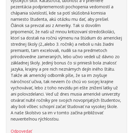
vysokých škôl. Katastrofa, úbohosť a v priemere
pezentácia podpriemernosti pochopenia vedomostí a
chápania súvislostí, kde sa potí skúšobná komisia
namiesto študenta, akú otázku mu dať, aby prešiel.
Článok sa prevzal asi z Ameriky. Tak si dovolím
pripomenúť, že naši už mnou kritizovaní stredoškoláci,
ktorí sa dostali na ročnú výmenu na štúdium do americkej
strednej školy (2.,alebo 3. ročník) a neboli u nás žiadni
premianti, tam excelovali, nudili sa na predmetoch
prírodovedne zameraných, lebo učivo vedeli už dávno zo
základnej školy. Jediný bonus čo si priniesli bola znalosť
jazyka, krajiny a pre nich neznámych dejín iného štátu.
Takže ak americký odborník píše, že sa im zvyšuje
náročnosť učiva, tak neviem čo chcú vo svojej krajine
vychovávať, lebo z toho nevzídu pri ešte znížení latky už
ani polovzdelanci. Veď už dnes musia americké univerzity
otvárať nulté ročníky pre svojich novoprijatých študentov,
aby boli vôbec schopní začať študovať na vysokej škole.
A naše školstvo sa im v tomto začína približovať
neuveriteľnou rýchlosťou.
Odpovedať