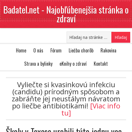
Badatel.net - Najobľúbenejšia stránka o
zdraví
Home
O nás
Fórum
Liečba chorôb
Rakovina
Strava a bylinky
eKnihy o zdraví
Kontakt
Vyliečte si kvasinkovú infekciu
(candidu) prírodným spôsobom a
zabráňte jej neustálym návratom
po liečbe antibiotikami!
[Viac info
tu]
Školy v Texase urobili túto jednu vec