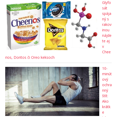
Glyfo
sát
spája
ný s
rakov
inou
nájde
te aj
v
Chee
rios, Doritos či Oreo keksoch
10-
minút
ový
ochra
nný
štít:
Ako
krátk
e