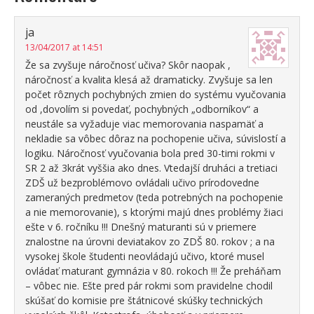
ja
13/04/2017 at 14:51
Že sa zvyšuje náročnosť učiva? Skôr naopak ,
náročnosť a kvalita klesá až dramaticky. Zvyšuje sa len
počet rôznych pochybných zmien do systému vyučovania
od ,dovolím si povedať, pochybných „odborníkov“ a
neustále sa vyžaduje viac memorovania naspamäť a
nekladie sa vôbec dôraz na pochopenie učiva, súvislostí a
logiku. Náročnosť vyučovania bola pred 30-timi rokmi v
SR 2 až 3krát vyššia ako dnes. Vtedajší druháci a tretiaci
ZDŠ už bezproblémovo ovládali učivo prírodovedne
zameraných predmetov (teda potrebných na pochopenie
a nie memorovanie), s ktorými majú dnes problémy žiaci
ešte v 6. ročníku !!! Dnešný maturanti sú v priemere
znalostne na úrovni deviatakov zo ZDŠ 80. rokov ; a na
vysokej škole študenti neovládajú učivo, ktoré musel
ovládať maturant gymnázia v 80. rokoch !!! Že preháňam
– vôbec nie. Ešte pred pár rokmi som pravidelne chodil
skúšať do komisie pre štátnicové skúšky technických