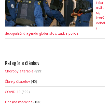
infor
máto
ra,
ktorý
odhal
il
depopulačnú agendu globalistov, zatkla polícia
Kategórie článkov
Choroby a terapie
(899)
Články čitateľov
(45)
COVID-19
(399)
Dnešná medicína
(188)