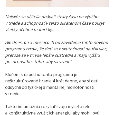
Najskôr sa učitelia obávali straty času na výučbu
v triede a schopnosť v takto skrátenom čase pokryť
všetky učebné materiály.
Ale dnes, po 5 mesiacoch od zavedenia tohto nového
programu tvrdia, že deti sa v skutočnosti naučili viac,
pretože sa v triede lepšie sústredia a majú vyššiu
pozornosť bez toho, aby sa vrteli.“
Kľúčom k úspechu tohto programu je
neštruktúrované hranie 4 krát denne, aby si deti
oddýchli od fyzickej a mentálnej monotónnosti
v triede.
Takto im umožnia rozvíjať svoju myseľ a telo
a konštruktívne využiť ich energiu, aby mohli byť