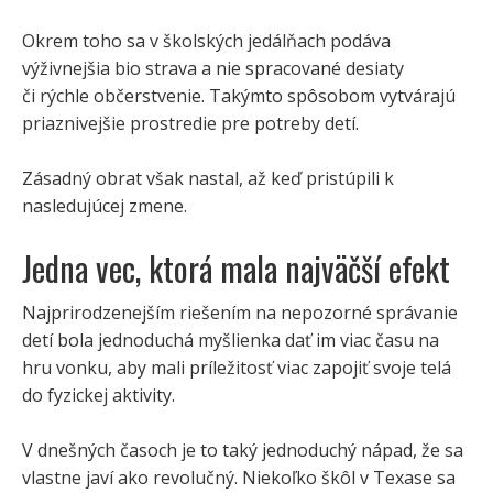
Okrem toho sa v školských jedálňach podáva
výživnejšia bio strava a nie spracované desiaty
či rýchle občerstvenie. Takýmto spôsobom vytvárajú
priaznivejšie prostredie pre potreby detí.
Zásadný obrat však nastal, až keď pristúpili k
nasledujúcej zmene.
Jedna vec, ktorá mala najväčší efekt
Najprirodzenejším riešením na nepozorné správanie
detí bola jednoduchá myšlienka dať im viac času na
hru vonku, aby mali príležitosť viac zapojiť svoje telá
do fyzickej aktivity.
V dnešných časoch je to taký jednoduchý nápad, že sa
vlastne javí ako revolučný. Niekoľko škôl v Texase sa