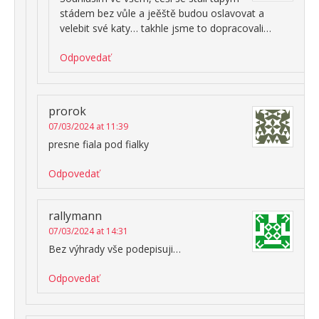
stádem bez vůle a jeěště budou oslavovat a
velebit své katy… takhle jsme to dopracovali…
Odpovedať
prorok
07/03/2024 at 11:39
presne fiala pod fialky
Odpovedať
rallymann
07/03/2024 at 14:31
Bez výhrady vše podepisuji…
Odpovedať