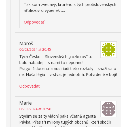
Tak som zvedavý, krorého s tých protislovenských
riťolezov si vyberieš ….
Odpovedať
Maroš
06/03/2024 at 20:45
Tých Česko – Slovenských „rozkolov“ tu
bolo habadej – s nami to nepohne!
Prago=židocentrizmus riadi tieto rozkoly – snaží sa o
ne. Naša légia – vrstva, je jednotná. Potvrdené v boji!
Odpovedať
Marie
06/03/2024 at 20:56
Stydím se za ty vládní paka včetně agenta
Pávka. Přes tři miliony tupých občanů, kteří skočili