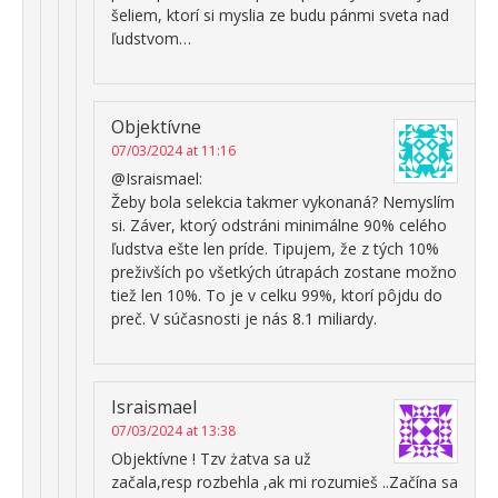
šeliem, ktorí si myslia ze budu pánmi sveta nad
ľudstvom…
Objektívne
07/03/2024 at 11:16
@Israismael:
Žeby bola selekcia takmer vykonaná? Nemyslím
si. Záver, ktorý odstráni minimálne 90% celého
ľudstva ešte len príde. Tipujem, že z tých 10%
preživších po všetkých útrapách zostane možno
tiež len 10%. To je v celku 99%, ktorí pôjdu do
preč. V súčasnosti je nás 8.1 miliardy.
Israismael
07/03/2024 at 13:38
Objektívne ! Tzv żatva sa už
začala,resp rozbehla ,ak mi rozumieš ..Začína sa