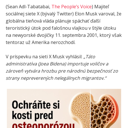
(Sean Adl-Tabatabai,
The People’s Voice
) Majiteľ
sociálnej siete X (bývalý Twitter) Elon Musk varoval, že
globálna tieňová vláda plánuje spáchať ďalší
teroristický útok pod falošnou vlajkou v štýle útoku
na newyorské dvojičky 11. septembra 2001, ktorý však
tentoraz už Amerika nerozchodí.
V príspevku na sieti X Musk vyhlásil:
„Táto
administratíva (Joea Bidena) importuje voličov a
zároveň vytvára hrozbu pre národnú bezpečnosť zo
strany nepreverených nelegálnych migrantov.“