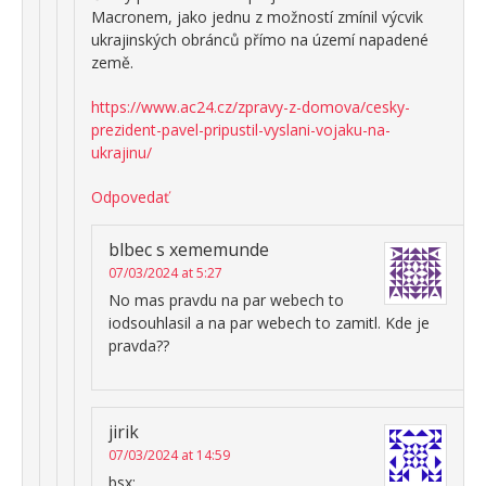
Macronem, jako jednu z možností zmínil výcvik
ukrajinských obránců přímo na území napadené
země.
https://www.ac24.cz/zpravy-z-domova/cesky-
prezident-pavel-pripustil-vyslani-vojaku-na-
ukrajinu/
Odpovedať
blbec s xememunde
07/03/2024 at 5:27
No mas pravdu na par webech to
iodsouhlasil a na par webech to zamitl. Kde je
pravda??
jirik
07/03/2024 at 14:59
bsx: