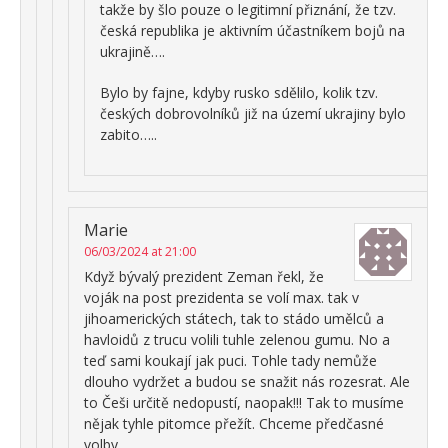
takže by šlo pouze o legitimní přiznání, že tzv.
česká republika je aktivním účastníkem bojů na
ukrajině….
Bylo by fajne, kdyby rusko sdělilo, kolik tzv.
českých dobrovolníků již na území ukrajiny bylo
zabito…..
Marie
06/03/2024 at 21:00
Když bývalý prezident Zeman řekl, že
voják na post prezidenta se volí max. tak v
jihoamerických státech, tak to stádo umělců a
havloidů z trucu volili tuhle zelenou gumu. No a
teď sami koukají jak puci. Tohle tady nemůže
dlouho vydržet a budou se snažit nás rozesrat. Ale
to Češi určitě nedopustí, naopak!!! Tak to musíme
nějak tyhle pitomce přežít. Chceme předčasné
volby.