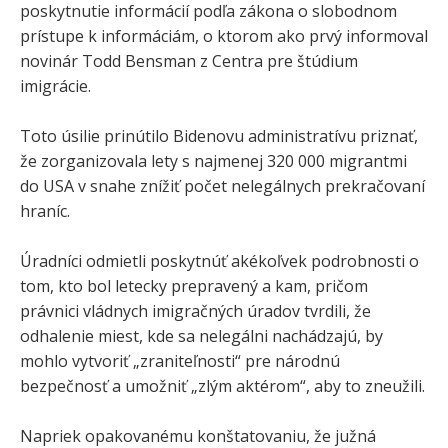
poskytnutie informácií podľa zákona o slobodnom
prístupe k informáciám, o ktorom ako prvý informoval
novinár Todd Bensman z Centra pre štúdium
imigrácie.
Toto úsilie prinútilo Bidenovu administratívu priznať,
že zorganizovala lety s najmenej 320 000 migrantmi
do USA v snahe znížiť počet nelegálnych prekračovaní
hraníc.
Úradníci odmietli poskytnúť akékoľvek podrobnosti o
tom, kto bol letecky prepravený a kam, pričom
právnici vládnych imigračných úradov tvrdili, že
odhalenie miest, kde sa nelegálni nachádzajú, by
mohlo vytvoriť „zraniteľnosti“ pre národnú
bezpečnosť a umožniť „zlým aktérom“, aby to zneužili.
Napriek opakovanému konštatovaniu, že južná