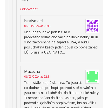
Odpovedať
Israismael
06/03/2024 at 21:10
Nebude to ľahké pokúsiť sa o
predčasné voľby lebo vaše politické bábky sú už
silno zakorenené na západ a USA, a budú
poslúchať na každý jeden povel co povie západ
EÚ, Brusel a USA, NATO…
Macecha
06/03/2024 at 22:11
To je stále stejná skupina. To jsou ti,
co dodnes nepochopili podvod s očkováním a
jsou ochotni si klidně dát další kolo Ruské rulety.
Ti nepochopí ani další souvislosti, jako je
podvod s globálním oteplováním, hry na válku
atd. Škoda, že ty vaxy mají relativně nízkou