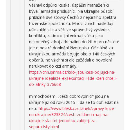
Vášniví odpůrci Ruska, úspěšní manažeři či
bývalí armádní příslušníci. Na Ukrajině působí
přibližně dvě stovky Čechů z nejširšího spektra
tuzemské společnosti. Mnozí z nich následují
ušlechtilé cíle a věří ve spravedlivý výsledek
konfliktu, zatímco jiní vnímají válku jako
nekonečný zdroj adrenalinu do žil. A pro některé
jde o pestré doplnění životopisu. Oficiálně za
ukrajinskou armádu bojuje okolo 140 českých
občanů, ne všichni si ale zažádali o povolení
narukovat do cizí armády.
https://cnn.iprima.cz/kdo-jsou-cesi-bojujici-na-
ukrajine-idealiste-exsekuritaci-i-lide-kteri-chteji-
do-afriky-376668
mimochodem, „čeští dobrovolníci“ jsou na
ukrajině již od roku 2015 – dá se to dohledat na
netu
https://www.blesk.cz/clanek/zpravy-krize-
na-ukrajine/323824/cesti-zoldneri-maji-na-
ukrajine-vlastni-jednotku-zabijeji-za-
separatisty.html