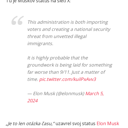
Tu je Muskov status na sieti X:
This administration is both importing
voters and creating a national security
threat from unvetted illegal
immigrants.
It is highly probable that the
groundwork is being laid for something
far worse than 9/11. Just a matter of
time.
pic.twitter.com/kuilPxAvv3
— Elon Musk (@elonmusk)
March 5,
2024
„Je to len otázka času,“
uzavrel svoj status
Elon Musk