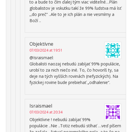
to a bude to čím ďalej tým viac viditeľné…Plán
globalistov je vskutku takí že 99% ľudstva má ísť
,,do preč“ ..Ale to je ich plán a nie vesmírny a
Boží ..
Objektívne
07/03/2024 at 19:51
@Israismael:
Globalisti naozaj nebudú zabíjať 99% populácie,
urobí to za nich niečo iné. To, čo hovoríš ty, sa
deje na tých vyšších rovinách (nefyzických). Na
fyzickej rovine bude prebiehať „odhalenie“.
Israismael
07/03/2024 at 20:34
Objektívne ! nebudú zabíjať 99%
populácie ..Nie ..Totiz nebudú stíhať …veď píšem
že začala ,,žatva“ pozemského pola ,a to čo na