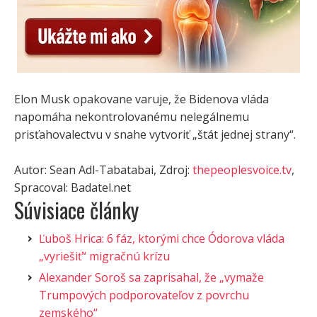
Elon Musk opakovane varuje, že Bidenova vláda
napomáha nekontrolovanému nelegálnemu
prisťahovalectvu v snahe vytvoriť „štát jednej strany“.
Autor: Sean Adl-Tabatabai, Zdroj:
thepeoplesvoice.tv
,
Spracoval: Badatel.net
Súvisiace články
Ľuboš Hrica: 6 fáz, ktorými chce Ódorova vláda
„vyriešiť“ migračnú krízu
Alexander Soroš sa zaprisahal, že „vymaže
Trumpových podporovateľov z povrchu
zemského“