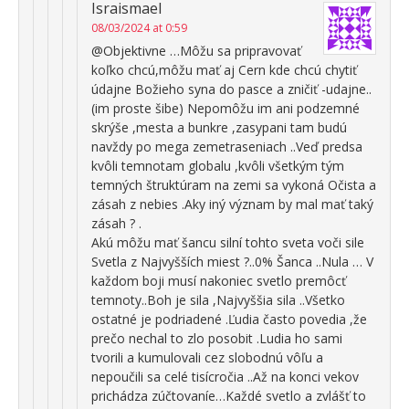
Israismael
08/03/2024 at 0:59
@Objektivne …Môžu sa pripravovať
koľko chcú,môžu mať aj Cern kde chcú chytiť
údajne Božieho syna do pasce a zničiť -udajne..
(im proste šibe) Nepomôžu im ani podzemné
skrýše ,mesta a bunkre ,zasypani tam budú
navždy po mega zemetraseniach ..Veď predsa
kvôli temnotam globalu ,kvôli všetkým tým
temných štruktúram na zemi sa vykoná Očista a
zásah z nebies .Aky iný význam by mal mať taký
zásah ? .
Akú môžu mať šancu silní tohto sveta voči sile
Svetla z Najvyšších miest ?..0% Šanca ..Nula … V
každom boji musí nakoniec svetlo premôcť
temnoty..Boh je sila ,Najvyššia sila ..Všetko
ostatné je podriadené .Ľudia často povedia ,že
prečo nechal to zlo posobit .Ludia ho sami
tvorili a kumulovali cez slobodnú vôľu a
nepoučili sa celé tisícročia ..Až na konci vekov
prichádza zúčtovaníe…Každé svetlo a zvlášť to