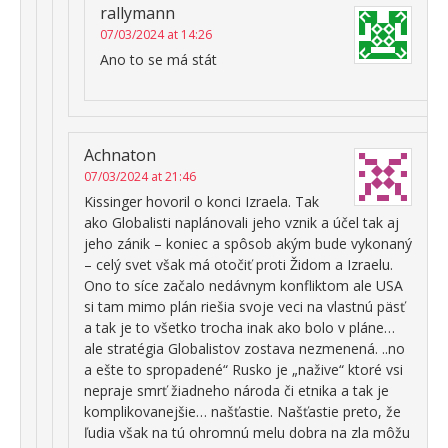
rallymann
07/03/2024 at 14:26
Ano to se má stát
Achnaton
07/03/2024 at 21:46
Kissinger hovoril o konci Izraela. Tak
ako Globalisti naplánovali jeho vznik a účel tak aj
jeho zánik – koniec a spôsob akým bude vykonaný
– celý svet však má otočiť proti Židom a Izraelu.
Ono to síce začalo nedávnym konfliktom ale USA
si tam mimo plán riešia svoje veci na vlastnú päsť
a tak je to všetko trocha inak ako bolo v pláne…
ale stratégia Globalistov zostava nezmenená. ..no
a ešte to spropadené“ Rusko je „nažive“ ktoré vsi
nepraje smrť žiadneho národa či etnika a tak je
komplikovanejšie… našťastie. Našťastie preto, že
ľudia však na tú ohromnú melu dobra na zla môžu