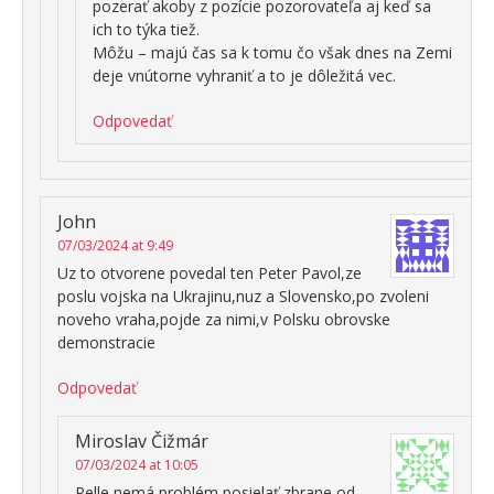
pozerať akoby z pozície pozorovateľa aj keď sa
ich to týka tiež.
Môžu – majú čas sa k tomu čo však dnes na Zemi
deje vnútorne vyhraniť a to je dôležitá vec.
Odpovedať
John
07/03/2024 at 9:49
Uz to otvorene povedal ten Peter Pavol,ze
poslu vojska na Ukrajinu,nuz a Slovensko,po zvoleni
noveho vraha,pojde za nimi,v Polsku obrovske
demonstracie
Odpovedať
Miroslav Čižmár
07/03/2024 at 10:05
Pelle nemá problém posielať zbrane od