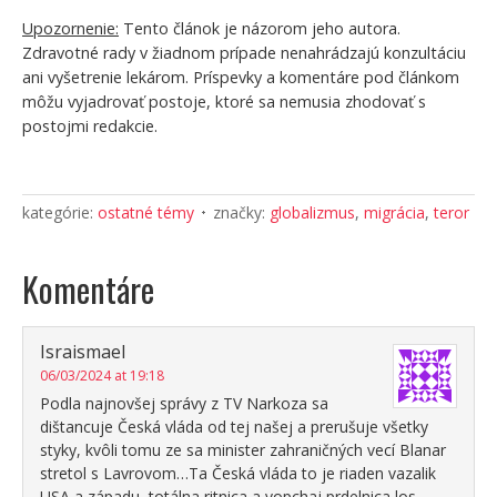
Upozornenie:
Tento článok je názorom jeho autora.
Zdravotné rady v žiadnom prípade nenahrádzajú konzultáciu
ani vyšetrenie lekárom. Príspevky a komentáre pod článkom
môžu vyjadrovať postoje, ktoré sa nemusia zhodovať s
postojmi redakcie.
kategórie:
ostatné témy
značky:
globalizmus
,
migrácia
,
teror
Komentáre
Israismael
06/03/2024 at 19:18
Podla najnovšej správy z TV Narkoza sa
dištancuje Česká vláda od tej našej a prerušuje všetky
styky, kvôli tomu ze sa minister zahraničných vecí Blanar
stretol s Lavrovom…Ta Česká vláda to je riaden vazalik
USA a západu, totálna ritnica a vopchaj prdelnica los