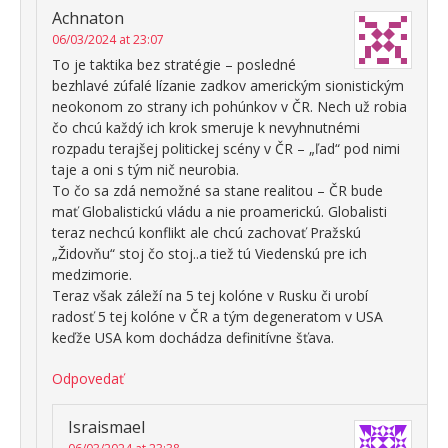
Achnaton
06/03/2024 at 23:07
To je taktika bez stratégie – posledné
bezhlavé zúfalé lízanie zadkov americkým sionistickým
neokonom zo strany ich pohúnkov v ČR. Nech už robia
čo chcú každý ich krok smeruje k nevyhnutnémi
rozpadu terajšej politickej scény v ČR – „ľad“ pod nimi
taje a oni s tým nič neurobia.
To čo sa zdá nemožné sa stane realitou – ČR bude
mať Globalistickú vládu a nie proamerickú. Globalisti
teraz nechcú konflikt ale chcú zachovať Pražskú
„Židovňu“ stoj čo stoj..a tiež tú Viedenskú pre ich
medzimorie.
Teraz však záleží na 5 tej kolóne v Rusku či urobí
radosť 5 tej kolóne v ČR a tým degeneratom v USA
keďže USA kom dochádza definitívne šťava.
Odpovedať
Israismael