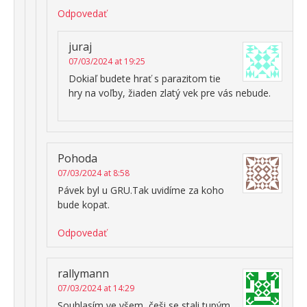
Odpovedať
juraj
07/03/2024 at 19:25
Dokiaľ budete hrať s parazitom tie
hry na voľby, žiaden zlatý vek pre vás nebude.
Pohoda
07/03/2024 at 8:58
Pávek byl u GRU.Tak uvidíme za koho
bude kopat.
Odpovedať
rallymann
07/03/2024 at 14:29
Souhlasím ve všem, češi se stali tupým