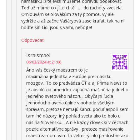
namasírku lžitelevizí můžeme opravdu poděkovat.
Teď už máme co jste chtěli …. do rachoty zvesela!
Omlouvám se Slovákům za ty pitomce, vy ale
vydržte a až začne Vašáryová zase krafat, tak na ní
hoďte síť. Lidi jsou s vámi, nebojte!
Odpovedať
Israismael
06/03/2024 at 21:06
Áno vás český maestrem to je
maximálna jednotka v Európe pre masírku
mozgov.. To co predvádza ČT a aj Prima News to
je absolútna americko západná mašinéria jedného
jediného svetového názoru.. Obyčajni ľudia
jednoducho uveria úplne v pohode všetkým
správam, pretoze nemajú šancu počuť aspoň sem
tam iné názory, iný pohľad sveta ako to bolo u
nás na Slovensku… A nie každý človek si v čechach
pozrie alternatívne správy , pretoze masírovanie
maestreamom vam to veľmi rýchlo predostrie ako