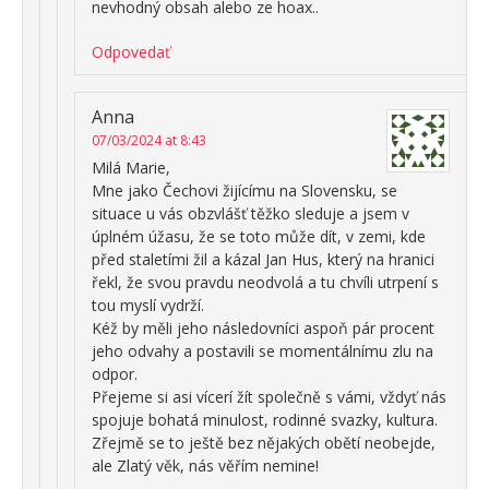
nevhodný obsah alebo ze hoax..
Odpovedať
Anna
07/03/2024 at 8:43
Milá Marie,
Mne jako Čechovi žijícímu na Slovensku, se
situace u vás obzvlášť těžko sleduje a jsem v
úplném úžasu, že se toto může dít, v zemi, kde
před staletími žil a kázal Jan Hus, který na hranici
řekl, že svou pravdu neodvolá a tu chvíli utrpení s
tou myslí vydrží.
Kéž by měli jeho následovníci aspoň pár procent
jeho odvahy a postavili se momentálnímu zlu na
odpor.
Přejeme si asi vícerí žít společně s vámi, vždyť nás
spojuje bohatá minulost, rodinné svazky, kultura.
Zřejmě se to ještě bez nějakých obětí neobejde,
ale Zlatý věk, nás věřím nemine!