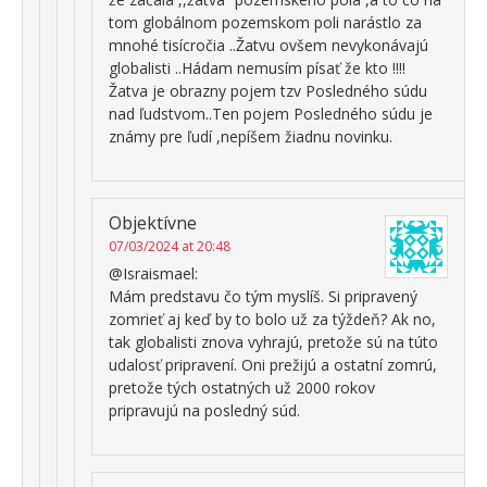
tom globálnom pozemskom poli narástlo za
mnohé tisícročia ..Žatvu ovšem nevykonávajú
globalisti ..Hádam nemusím písať že kto !!!!
Žatva je obrazny pojem tzv Posledného súdu
nad ľudstvom..Ten pojem Posledného súdu je
známy pre ľudí ,nepíšem žiadnu novinku.
Objektívne
07/03/2024 at 20:48
@Israismael:
Mám predstavu čo tým myslíš. Si pripravený
zomrieť aj keď by to bolo už za týždeň? Ak no,
tak globalisti znova vyhrajú, pretože sú na túto
udalosť pripravení. Oni prežijú a ostatní zomrú,
pretože tých ostatných už 2000 rokov
pripravujú na posledný súd.