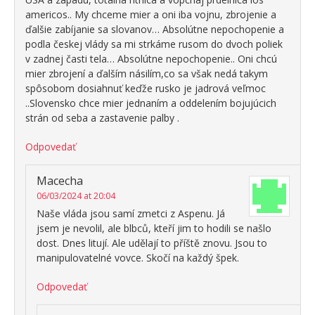
americos.. My chceme mier a oni iba vojnu, zbrojenie a
ďalšie zabíjanie sa slovanov… Absolútne nepochopenie a
podla českej vlády sa mi strkáme rusom do dvoch poliek
v zadnej časti tela… Absolútne nepochopenie.. Oni chcú
mier zbrojení a ďalším násilím,co sa však nedá takym
spôsobom dosiahnuť keďže rusko je jadrová veľmoc
..Slovensko chce mier jednaním a oddelením bojujúcich
strán od seba a zastavenie palby .
Odpovedať
Macecha
06/03/2024 at 20:04
Naše vláda jsou samí zmetci z Aspenu. Já
jsem je nevolil, ale blbců, kteří jim to hodili se našlo
dost. Dnes litují. Ale udělají to příště znovu. Jsou to
manipulovatelné vovce. Skočí na každý špek.
Odpovedať