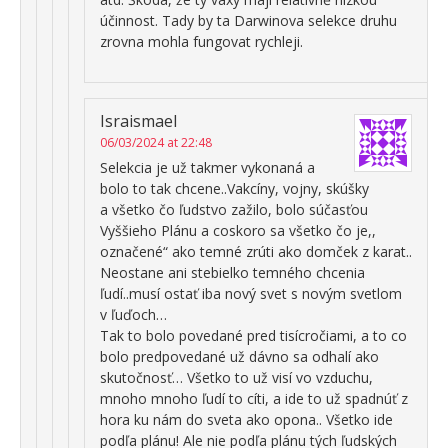
účinnost. Tady by ta Darwinova selekce druhu
zrovna mohla fungovat rychleji.
Israismael
06/03/2024 at 22:48
Selekcia je už takmer vykonaná a
bolo to tak chcene..Vakcíny, vojny, skúšky
a všetko čo ľudstvo zažilo, bolo súčasťou
Vyššieho Plánu a coskoro sa všetko čo je,,
označené“ ako temné zrúti ako domček z karat..
Neostane ani stebielko temného chcenia
ľudí..musí ostať iba nový svet s novým svetlom
v ľuďoch…
Tak to bolo povedané pred tisícročiami, a to co
bolo predpovedané už dávno sa odhalí ako
skutočnosť… Všetko to už visí vo vzduchu,
mnoho mnoho ľudí to cíti, a ide to už spadnúť z
hora ku nám do sveta ako opona.. Všetko ide
podľa plánu! Ale nie podľa plánu tých ľudských