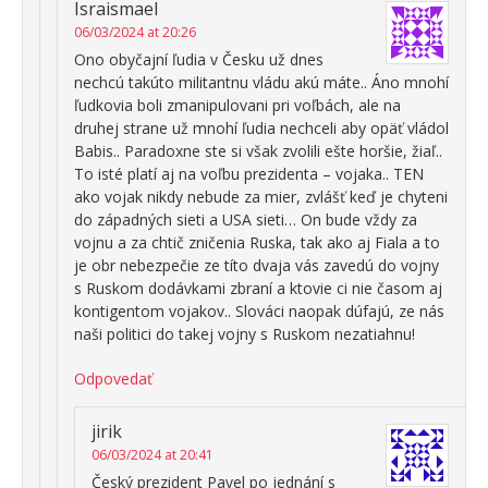
Israismael
06/03/2024 at 20:26
Ono obyčajní ľudia v Česku už dnes
nechcú takúto militantnu vládu akú máte.. Áno mnohí
ľudkovia boli zmanipulovani pri voľbách, ale na
druhej strane už mnohí ľudia nechceli aby opäť vládol
Babis.. Paradoxne ste si však zvolili ešte horšie, žiaľ..
To isté platí aj na voľbu prezidenta – vojaka.. TEN
ako vojak nikdy nebude za mier, zvlášť keď je chyteni
do západných sieti a USA sieti… On bude vždy za
vojnu a za chtič zničenia Ruska, tak ako aj Fiala a to
je obr nebezpečie ze títo dvaja vás zavedú do vojny
s Ruskom dodávkami zbraní a ktovie ci nie časom aj
kontigentom vojakov.. Slováci naopak dúfajú, ze nás
naši politici do takej vojny s Ruskom nezatiahnu!
Odpovedať
jirik
06/03/2024 at 20:41
Český prezident Pavel po jednání s