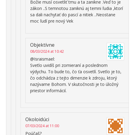
Božie musí osvetliť tmu a ta zanikne .Veď to je
zákon ..S temnotou zaniknú aj temni ľudia ,ktorí
sa dali nachytať do pascí a nitiek ..Neostane
moc ľudí pre nový Vek
Objektívne
08/03/2024 at 10:42
@Israismael:
Svetlo uvidíš pri zomieraní a poslednom
výdychu. To bude to, čo ťa osvetlí. Svetlo je to,
čo odchádza z tejto dimenzie k zdroju, ktorý
nazývame Bohom. V skutočnosti je to úložný
priestor informácií.
Okoloidúci
07/03/2024 at 11:00
Poúčaš?