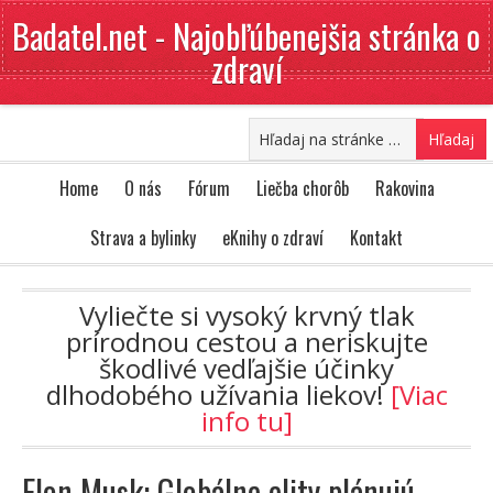
Badatel.net - Najobľúbenejšia stránka o
zdraví
Home
O nás
Fórum
Liečba chorôb
Rakovina
Strava a bylinky
eKnihy o zdraví
Kontakt
Vyliečte si vysoký krvný tlak
prírodnou cestou a neriskujte
škodlivé vedľajšie účinky
dlhodobého užívania liekov!
[Viac
info tu]
Elon Musk: Globálne elity plánujú