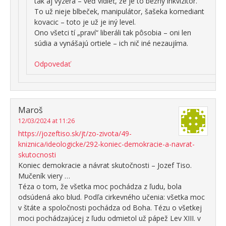
tak aj vyzerá – veď vidieť, že je to bežný inkvizítor.
To už nieje blbeček, manipulátor, šašeka komediant
kovacic – toto je už je iný level.
Ono všetci tí „praví“ liberáli tak pôsobia – oni len
súdia a vynášajú ortiele – ich nič iné nezaujíma.
Odpovedať
Maroš
12/03/2024 at 11:26
https://jozeftiso.sk/jt/zo-zivota/49-
kniznica/ideologicke/292-koniec-demokracie-a-navrat-
skutocnosti
Koniec demokracie a návrat skutočnosti – Jozef Tiso.
Mučeník viery …
Téza o tom, že všetka moc pochádza z ľudu, bola
odsúdená ako blud. Podľa cirkevného učenia: všetka moc
v štáte a spoločnosti pochádza od Boha. Tézu o všetkej
moci pochádzajúcej z ľudu odmietol už pápež Lev XIII. v