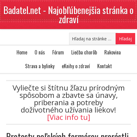
Badatel.net - Najobľúbenejšia stránka o
zdraví
Home
O nás
Fórum
Liečba chorôb
Rakovina
Strava a bylinky
eKnihy o zdraví
Kontakt
Vyliečte si štítnu žľazu prírodným
spôsobom a zbavte sa únavy,
priberania a potreby
doživotného užívania liekov!
[Viac info tu]
Protesty poľských farmárov prerástli