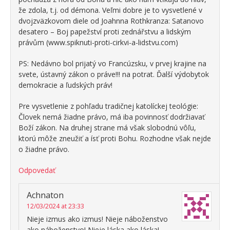
že zdola, t.j. od démona. Veľmi dobre je to vysvetlené v
dvojzväzkovom diele od Joahnna Rothkranza: Satanovo
desatero – Boj papežství proti zednářstvu a lidským
právům (www.spiknuti-proti-cirkvi-a-lidstvu.com)
PS: Nedávno bol prijatý vo Francúzsku, v prvej krajine na
svete, ústavný zákon o práve!!! na potrat. Ďalší výdobytok
demokracie a ľudských práv!
Pre vysvetlenie z pohľadu tradičnej katolíckej teológie:
Človek nemá žiadne právo, má iba povinnosť dodržiavať
Boží zákon. Na druhej strane má však slobodnú vôľu,
ktorú môže zneužiť a ísť proti Bohu. Rozhodne však nejde
o žiadne právo.
Odpovedať
Achnaton
12/03/2024 at 23:33
Nieje izmus ako izmus! Nieje náboženstvo
ako náboženstvo! Nieje láska ako láska!