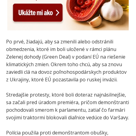
Po prvé, žiadajú, aby sa zmenili alebo odstránili
obmedzenia, ktoré im boli uložené v rámci plánu
Zelenej dohody (Green Deal) v podaní EÚ na riešenie
klimatických zmien. Okrem toho chcú, aby sa znovu
zaviedli clá na dovoz poľnohospodárskych produktov
z Ukrajiny, ktoré EÚ pozastavila po ruskej invázii.
Stredajšie protesty, ktoré boli doteraz najnásilnejšie,
sa začali pred úradom premiéra, pričom demonštranti
pochodovali smerom k parlamentu, zatiaľ čo farmári
svojimi traktormi blokovali diaľnice vedúce do Varšavy.
Polícia použila proti demonštrantom obušky,