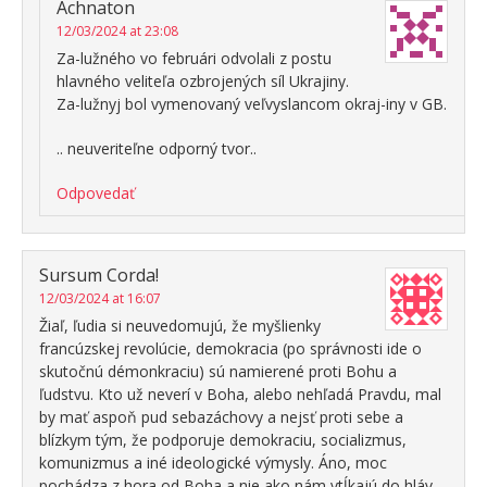
Achnaton
12/03/2024 at 23:08
Za-lužného vo februári odvolali z postu
hlavného veliteľa ozbrojených síl Ukrajiny.
Za-lužnyj bol vymenovaný veľvyslancom okraj-iny v GB.
.. neuveriteľne odporný tvor..
Odpovedať
Sursum Corda!
12/03/2024 at 16:07
Žiaľ, ľudia si neuvedomujú, že myšlienky
francúzskej revolúcie, demokracia (po správnosti ide o
skutočnú démonkraciu) sú namierené proti Bohu a
ľudstvu. Kto už neverí v Boha, alebo nehľadá Pravdu, mal
by mať aspoň pud sebazáchovy a nejsť proti sebe a
blízkym tým, že podporuje demokraciu, socializmus,
komunizmus a iné ideologické výmysly. Áno, moc
pochádza z hora od Boha a nie ako nám vtĺkajú do hláv,