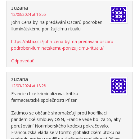
zuzana
12/03/2024 at 16:55
John Cena byl na předávání Oscarů podroben
Iluminátskému ponižujícímu rituálu
https://aktax.cz/john-cena-byl-na-predavani-oscaru-
podroben-iluminatskemu-ponizujicimu-ritualu/
Odpovedať
zuzana
12/03/2024 at 18:28
Francie chce kriminalizovat kritiku
farmaceutické společnosti Pfizer
Zatímco se občané shromažďují proti kodifikaci
pandemické smlouvy OSN, Francie vede boj za to, aby
porušování Norimberského kodexu pokračovalo.
Francouzská vláda se v tomto globalistickém útoku na
svobodu projevu podílí na zločinech společnosti Pfizer