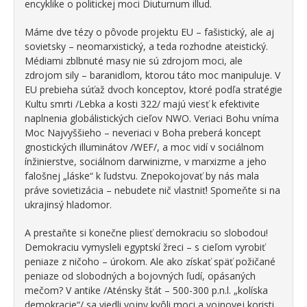
encyklike o politickej moci Diuturnum illud.
Máme dve tézy o pôvode projektu EU – fašistický, ale aj
sovietsky – neomarxistický, a teda rozhodne ateistický.
Médiami zblbnuté masy nie sú zdrojom moci, ale
zdrojom sily – baranidlom, ktorou táto moc manipuluje. V
EU prebieha súťaž dvoch konceptov, ktoré podľa stratégie
Kultu smrti /Lebka a kosti 322/ majú viesť k efektivite
naplnenia globálistických cieľov NWO. Veriaci Bohu vníma
Moc Najvyššieho – neveriaci v Boha preberá koncept
gnostických illuminátov /WEF/, a moc vidí v sociálnom
ínžinierstve, sociálnom darwinizme, v marxizme a jeho
falošnej „láske“ k ľudstvu. Znepokojovať by nás mala
práve sovietizácia – nebudete nič vlastniť! Spomeňte si na
ukrajinsý hladomor.
A prestaňte si konečne pliesť demokraciu so slobodou!
Demokraciu vymysleli egyptskí žreci – s cieľom vyrobiť
peniaze z ničoho – úrokom. Ale ako získať späť požičané
peniaze od slobodných a bojovných ľudí, opásaných
mečom? V antike /Aténsky štát – 500-300 p.n.l. „kolíska
demokracie“/ sa viedli vojny kvôli moci a vojnovej koristi.