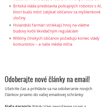
Britská vláda predstavila policajných robotov s AI,
ktorí budú môcť zatýkať občanov za myšlienkové
zločiny
Holandskí farmári striekajú hnoj na vládne
budovy kvôli likvidačným reguláciám
Milióny čínskych občanov požadujú koniec vlády
komunistov – a naše médiá mlčia
Odoberajte nové články na email!
Ušetrite čas a prihláste sa na odoberanie nových
článkov priamo do vašej emailovej schránky:
Naša garancia:
Nikdy Vám nepošleme spam a