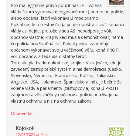
Kto má legitímne právo použiť násilie – volená
vláda (ktorá vykonáva delegovanú moc) pomocou polície,
alebo občania, ktorí vykonávajú moc priamo?
Pokiaľ nejde o trestný čin (a pri demonštrácii voči konaniu
vlády asi nejde, pretože vláda ASI nepodporuje vôľu
občanov vlastnej krajiny keď musia demonštrovať) nemá
čo polícia používať násilie. Pokiaľ polícia zabraňuje
občanom vykonávať svoju väčšinovú vôľu, koná PROTI
vóli občanov, a teda ide o štátny teror.
Toto ale platí v demokratickej krajine. V krajinách, kde je
zavedený zastupiteľský systém a nie demokracia (Česko,
Slovensko, Nemecko, Francúzsko, Poľsko, Taliansko,
Anglicko, USA, Holandsko, Španielsko a iné), je bežné že
volené vlády a parlamenty (zástupcovia) konajú PROTI
záujmom a vôli väčšiny občanov a políciu používajú na
vlastnú ochranu a nie na ochranu zákona.
Odpovedať
Kojokok
12/03/2024 at 9:44