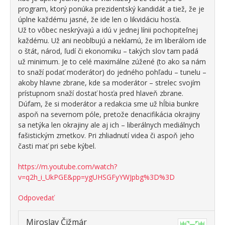
program, ktorý ponúka prezidentský kandidát a tiež, že je
úplne každému jasné, že ide len o likvidáciu hosťa.
Už to vôbec neskrývajú a idú v jednej línii pochopiteľnej
každému. Už ani neoblbujú a neklamú, že im liberálom ide
o štát, národ, ľudí či ekonomiku – takých slov tam padá
už minimum. Je to celé maximálne zúžené (to ako sa nám
to snaží podať moderátor) do jedného pohľadu – tunelu –
akoby hlavne zbrane, kde sa moderátor – strelec svojím
prístupnom snaží dostať hosťa pred hlaveň zbrane.
Dúfam, že si moderátor a redakcia sme už hĺbia bunkre
aspoň na severnom póle, pretože denacifikácia okrajiny
sa netýka len okrajiny ale aj ich – liberálnych mediálnych
fašistickým zmetkov. Pri zhliadnutí videa či aspoň jeho
časti mať pri sebe kýbel.
https://m.youtube.com/watch?
v=q2h_i_UkPGE&pp=ygUHSGFyYWJpbg%3D%3D
Odpovedať
Miroslav Čižmár