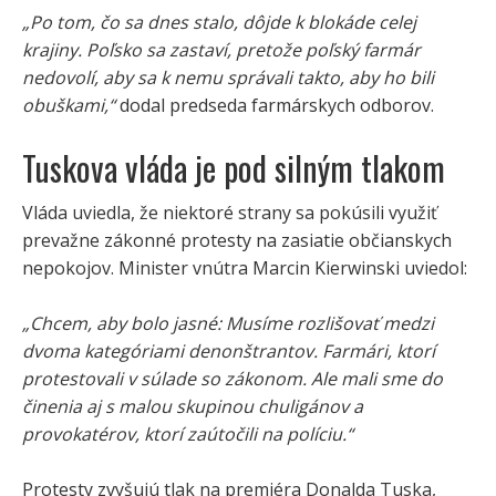
„Po tom, čo sa dnes stalo, dôjde k blokáde celej
krajiny. Poľsko sa zastaví, pretože poľský farmár
nedovolí, aby sa k nemu správali takto, aby ho bili
obuškami,“
dodal predseda farmárskych odborov.
Tuskova vláda je pod silným tlakom
Vláda uviedla, že niektoré strany sa pokúsili využiť
prevažne zákonné protesty na zasiatie občianskych
nepokojov. Minister vnútra Marcin Kierwinski uviedol:
„Chcem, aby bolo jasné: Musíme rozlišovať medzi
dvoma kategóriami denonštrantov. Farmári, ktorí
protestovali v súlade so zákonom. Ale mali sme do
činenia aj s malou skupinou chuligánov a
provokatérov, ktorí zaútočili na políciu.“
Protesty zvyšujú tlak na premiéra Donalda Tuska,