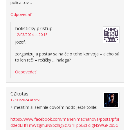
policajtov…
Odpovedať
holistický prístup
12/03/2024 at 20:15
Jozef,
zorganizuj a postav sa na čelo toho konvoja – alebo sú
to len reči – rečičky … halaga?
Odpovedať
CZkotas
12/03/2024 at 9:51
+ mezitím si semhle dovolím hodit ještě tohle:
https://www.facebook.com/marien.machanova/posts/pfbi
d0edLHfTmWzgmuN8bzhigSz734TpbBcFqigNSWGP2b5G