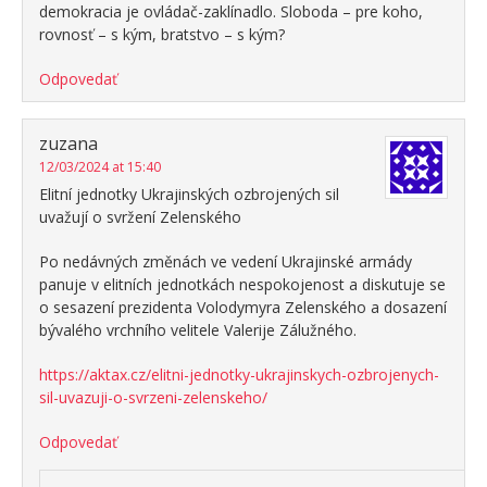
demokracia je ovládač-zaklínadlo. Sloboda – pre koho,
rovnosť – s kým, bratstvo – s kým?
Odpovedať
zuzana
12/03/2024 at 15:40
Elitní jednotky Ukrajinských ozbrojených sil
uvažují o svržení Zelenského
Po nedávných změnách ve vedení Ukrajinské armády
panuje v elitních jednotkách nespokojenost a diskutuje se
o sesazení prezidenta Volodymyra Zelenského a dosazení
bývalého vrchního velitele Valerije Zálužného.
https://aktax.cz/elitni-jednotky-ukrajinskych-ozbrojenych-
sil-uvazuji-o-svrzeni-zelenskeho/
Odpovedať