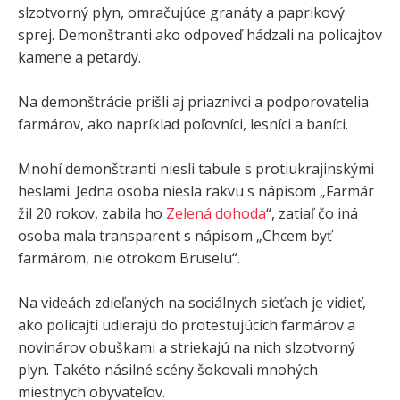
slzotvorný plyn, omračujúce granáty a paprikový
sprej. Demonštranti ako odpoveď hádzali na policajtov
kamene a petardy.
Na demonštrácie prišli aj priaznivci a podporovatelia
farmárov, ako napríklad poľovníci, lesníci a baníci.
Mnohí demonštranti niesli tabule s protiukrajinskými
heslami. Jedna osoba niesla rakvu s nápisom „Farmár
žil 20 rokov, zabila ho
Zelená dohoda
“, zatiaľ čo iná
osoba mala transparent s nápisom „Chcem byť
farmárom, nie otrokom Bruselu“.
Na videách zdieľaných na sociálnych sieťach je vidieť,
ako policajti udierajú do protestujúcich farmárov a
novinárov obuškami a striekajú na nich slzotvorný
plyn. Takéto násilné scény šokovali mnohých
miestnych obyvateľov.