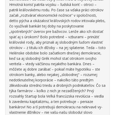
Hmotná korisť patrila vojsku – ľudská koriť – otroci –
patrili kráľovskému rodu. Po čase sa vďaka práci otrokov
začali „roztvárať ekonomické nožnice“ v spoločnosti,
detto pýcha a okázalosť kráľovských rodov iritovala plebs,
čo využívali bankári tej doby na poskytovanie
„spotrebných“ úverov pre baživcov. Lenže ako ich dostať
späť aj s úrokom? Bolo potrebné – vzburami – prinútiť
kráľovské rody, aby priznali aj slobodným ľuďom vlastniť
otrokov – z titulu ich dlžoby – na jej splatenie. Teda – toto
Helénske obdobie bolo začiatkom dnešnej demokracie,
keď sa aj slobodný Grék mohol stať otrokom svojho
veritela – vtedy väčšinou nejakého bankára. Dnes –
môžete aj dobre zarábať – pokiaľ máte hypotéku – ste
otrokom banky, alebo nejakej „slobodnej“ – rozumej
nedotknuteľnej korporácie – nakoľko táto predtým
zlikvidovala strednú triedu a drobných podnikateľov. Čo sa
týka farmárov – koľko z nich je nezadĺžených? Prvý
rozsiahly Startup bola Veľká francúzska revolúcia – viedla
k zavedeniu kapitalizmu, a ten potrebuje – peniaze
bankárov! No a tí potrebujú demokraciu na nekrvavé vy-
vlastnenie dlžníkov – nie vašu-našu slobodu! slovo