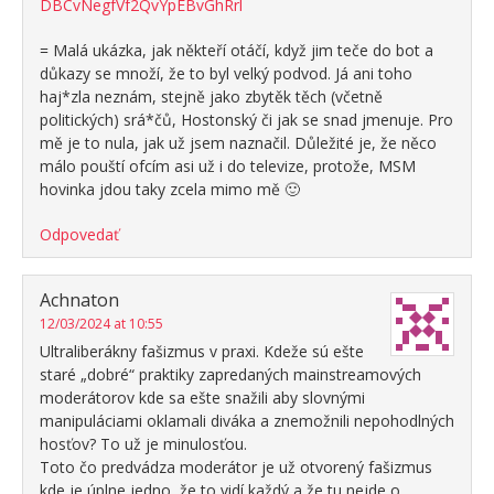
DBCvNegfVf2QvYpEBvGhRrl
= Malá ukázka, jak někteří otáčí, když jim teče do bot a
důkazy se množí, že to byl velký podvod. Já ani toho
haj*zla neznám, stejně jako zbytěk těch (včetně
politických) srá*čů, Hostonský či jak se snad jmenuje. Pro
mě je to nula, jak už jsem naznačil. Důležité je, že něco
málo pouští ofcím asi už i do televize, protože, MSM
hovinka jdou taky zcela mimo mě 🙂
Odpovedať
Achnaton
12/03/2024 at 10:55
Ultraliberákny fašizmus v praxi. Kdeže sú ešte
staré „dobré“ praktiky zapredaných mainstreamových
moderátorov kde sa ešte snažili aby slovnými
manipuláciami oklamali diváka a znemožnili nepohodlných
hosťov? To už je minulosťou.
Toto čo predvádza moderátor je už otvorený fašizmus
kde je úplne jedno, že to vidí každý a že tu nejde o