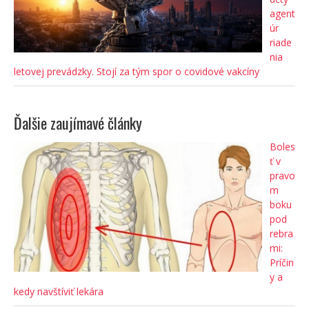
agent
úr
riade
nia
letovej prevádzky. Stojí za tým spor o covidové vakcíny
Ďalšie zaujímavé články
Boles
ť v
pravo
m
boku
pod
rebra
mi:
Príčin
y a
kedy navštíviť lekára