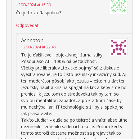
12/03/2024 at 15:39
Čo je to za Rasputina?
Odpovedať
Achnaton
12/03/2024 at 22:46
To je ďalší level „objektívnej“ žurnalistiky.
Pôsobí ako AI – 100% ná bezduchosť.
Všetky pre liberálov „toxické pojmy“ sú z diskusie
vyextrahované, je to čisto jezuitsky inkvizičný súd. Aj
ten moderátor pôsobí ako jezuita – ešte mu dať ten
jezuitsky hábit a kríž na špagát na krk a keby sme ho
preniesli k jezuitom do stredoveku tak by tam so
svojou mentalitou zapadol…a po krátkom čase by
mu nechýbali ani IT technológie s žil by si spokojne
jak prasa v žite.
Takíto „ľudia“ – duše sa po tisícročia vnútri absolútne
nezmenili – zmenilo sa len ich okolie. Potom keď v
tomto storočí dostane možnosť sa prejaviť tak to