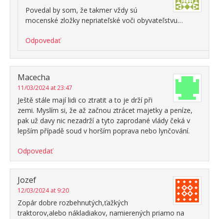
Povedal by som, že takmer vždy sú
mocenské zložky nepriateľské voči obyvateľstvu…
Odpovedať
Macecha
11/03/2024 at 23:47
Ještě stále mají lidi co ztratit a to je drží při
zemi. Myslím si, že až začnou ztrácet majetky a peníze,
pak už davy nic nezadrží a tyto zaprodané vlády čeká v
lepším případě soud v horším poprava nebo lynčování.
Odpovedať
Jozef
12/03/2024 at 9:20
Zopár dobre rozbehnutých,ťažkých
traktorov,alebo nákladiakov, namierených priamo na