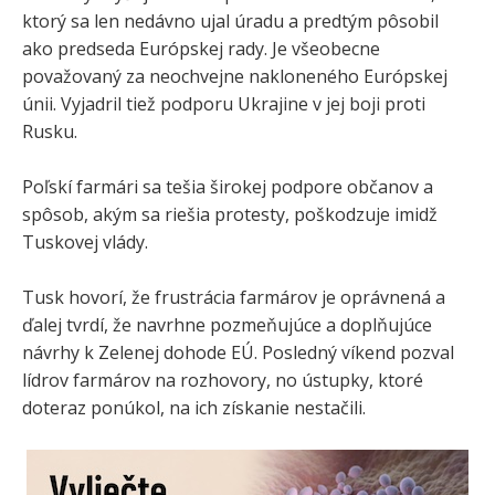
ktorý sa len nedávno ujal úradu a predtým pôsobil
ako predseda Európskej rady. Je všeobecne
považovaný za neochvejne nakloneného Európskej
únii. Vyjadril tiež podporu Ukrajine v jej boji proti
Rusku.
Poľskí farmári sa tešia širokej podpore občanov a
spôsob, akým sa riešia protesty, poškodzuje imidž
Tuskovej vlády.
Tusk hovorí, že frustrácia farmárov je oprávnená a
ďalej tvrdí, že navrhne pozmeňujúce a doplňujúce
návrhy k Zelenej dohode EÚ. Posledný víkend pozval
lídrov farmárov na rozhovory, no ústupky, ktoré
doteraz ponúkol, na ich získanie nestačili.