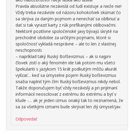
Pravda absolútne nezávislá od ľudí existuje a nieže nie!
Vždy treba nezávisle od názoru kohokoľvek skúmať čo
sa skrýva za daným pojmom a nenechať sa oblbnuť a
dať si tak vyraziť karty z rúk prefíkanými oblbovačmi.
Niektoré pozitívne spoločenské javy bývajú skryté na
prechodné obdobie za určitými pojmami, ktoré si
spoločnosť vykladá nesprávne – ale to len z vlastnej
neschopnosti.
– napríklad taký Ruský Boľševizmus – ak si najprv
človek zistí o aký fenomén ide tak potom mu všetci
špekulanti s jazykom 15 krát podkutým môžu akurát
vylízať… keď sa úmyselne pojem Ruský boľševizmus
snažia naplniť tým čím Ruský boľševizmus nikdy nebol.
Takže doporučujem byť vždy nezávislý a pri prijímaní
informácií neoscilovať z extrému do extrému a byť v
kľude -… ak je jeden izmus onaký tak to neznamená, že
sa za všetkými izmami bude skrývať len zlý úmysel/jav.
Odpovedať