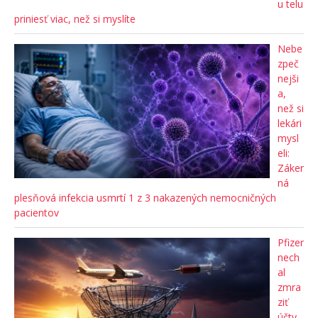
u telu
priniesť viac, než si myslíte
Nebe
zpeč
nejši
a,
než si
lekári
mysl
eli:
Záker
ná
plesňová infekcia usmrtí 1 z 3 nakazených nemocničných
pacientov
Pfizer
nech
al
zmra
ziť
účty