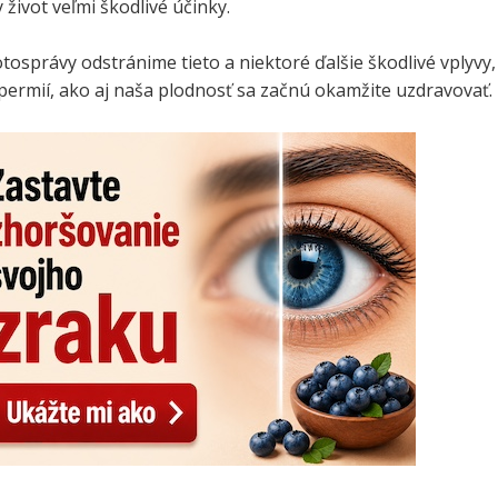
 život veľmi škodlivé účinky.
otosprávy odstránime tieto a niektoré ďalšie škodlivé vplyvy,
spermií, ako aj naša plodnosť sa začnú okamžite uzdravovať.