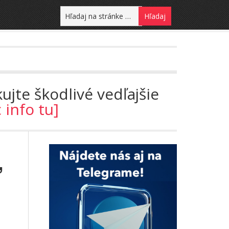
ujte škodlivé vedľajšie
c info tu]
,