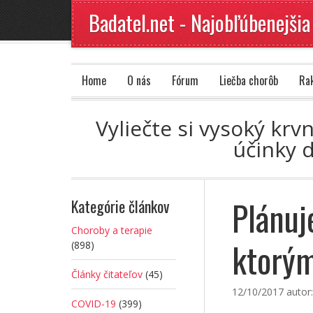
Badatel.net - Najobľúbenejšia
Home
O nás
Fórum
Liečba chorôb
Ra
Vyliečte si vysoký krv
účinky 
Plánuj
Kategórie článkov
Choroby a terapie
ktorým
(898)
Články čitateľov
(45)
12/10/2017
autor
COVID-19
(399)