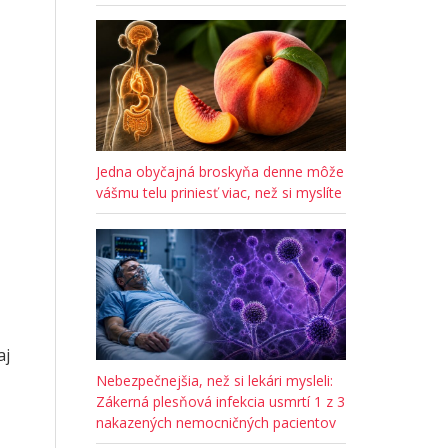
Jedna obyčajná broskyňa denne môže
vášmu telu priniesť viac, než si myslíte
aj
Nebezpečnejšia, než si lekári mysleli:
Zákerná plesňová infekcia usmrtí 1 z 3
nakazených nemocničných pacientov