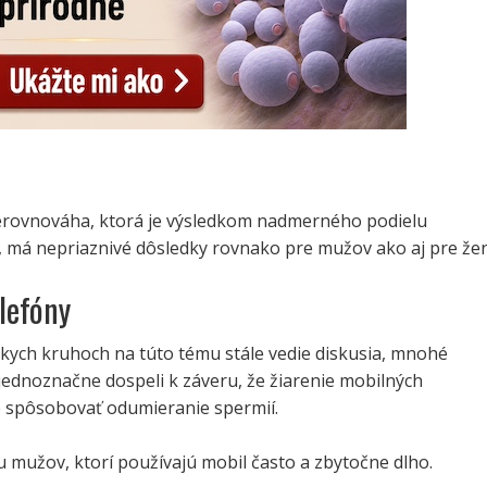
rovnováha, ktorá je výsledkom nadmerného podielu
, má nepriaznivé dôsledky rovnako pre mužov ako aj pre žen
lefóny
skych kruhoch na túto tému stále vedie diskusia, mnohé
jednoznačne dospeli k záveru, že žiarenie mobilných
 spôsobovať odumieranie spermií.
u mužov, ktorí používajú mobil často a zbytočne dlho.