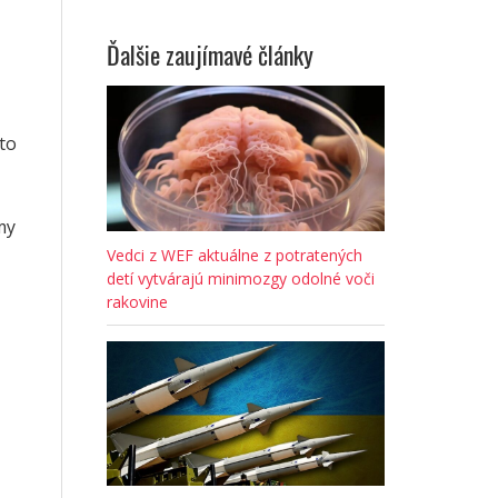
Ďalšie zaujímavé články
to
my
Vedci z WEF aktuálne z potratených
detí vytvárajú minimozgy odolné voči
rakovine