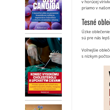
v horúcej víriv
priamo v našom
Tesné oble
Úzke oblečenie 
sú pre nás lepš
Voľnejšie obleč
s nízkym počto