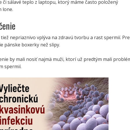
ke či sálavé teplo z laptopu, ktorý máme často položený
 lone.
čenie
tiež nepriaznivo vplýva na zdravú tvorbu a rast spermií. Pre
ie pánske boxerky než slipy.
enie by mali nosiť najmä muži, ktorí už predtým mali problé
m spermií.