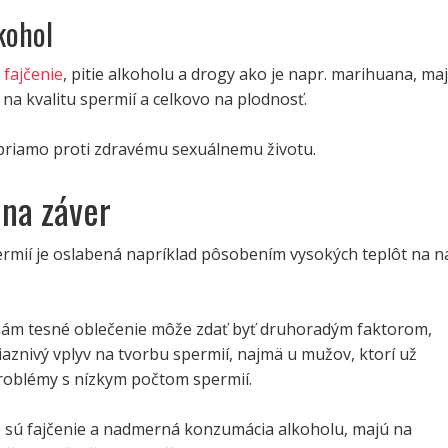
kohol
e
fajčenie
, pitie alkoholu a drogy ako je napr. marihuana, ma
 na kvalitu spermií a celkovo na plodnosť.
 priamo proti zdravému sexuálnemu životu.
 na záver
ermií je oslabená napríklad pôsobením vysokých teplôt na n
 nám tesné oblečenie môže zdať byť druhoradým faktorom,
znivý vplyv na tvorbu spermií, najmä u mužov, ktorí už
roblémy s nízkym počtom spermií.
ko sú fajčenie a nadmerná konzumácia alkoholu, majú na