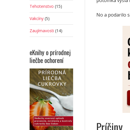
potomka vyšla 
Tehotenstvo
(15)
No a podarilo s
Vakcíny
(5)
Zaujímavosti
(14)
eKnihy o prírodnej
liečbe ochorení
Príčiny