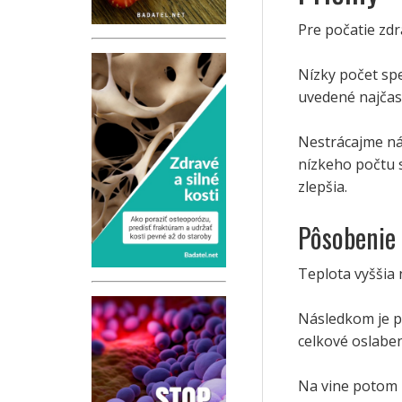
Pre počatie zd
Nízky počet spe
uvedené najčast
Nestrácajme ná
nízkeho počtu s
zlepšia.
Pôsobenie 
Teplota vyššia 
Následkom je p
celkové oslaben
Na vine potom n