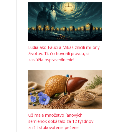
Ľudia ako Fauci a Mikas zničili milióny
životov. Tí, čo hovorili pravdu, si
zaslúžia ospravedlnenie!
Už malé množstvo ľanových
semienok dokázalo za 12 týždňov
znížiť stukovatenie pečene