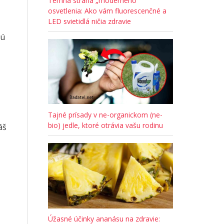
Temná strana „moderného“
osvetlenia: Ako vám fluorescenčné a
LED svietidlá ničia zdravie
jú
Tajné prísady v ne-organickom (ne-
bio) jedle, ktoré otrávia vašu rodinu
áš
Úžasné účinky ananásu na zdravie: