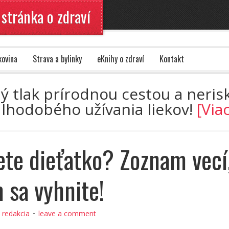
 stránka o zdraví
kovina
Strava a bylinky
eKnihy o zdraví
Kontakt
ný tlak prírodnou cestou a nerisk
dlhodobého užívania liekov!
[Via
ete dieťatko? Zoznam vecí
 sa vyhnite!
:
redakcia
leave a comment