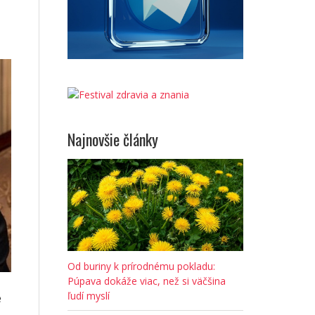
Najnovšie články
Od buriny k prírodnému pokladu:
Púpava dokáže viac, než si väčšina
ľudí myslí
e