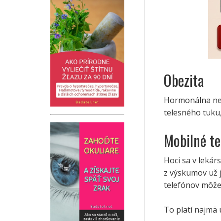
Obezita
Hormonálna ne
telesného tuku
Mobilné te
Hoci sa v lekár
z výskumov už 
telefónov môže
To platí najmä 