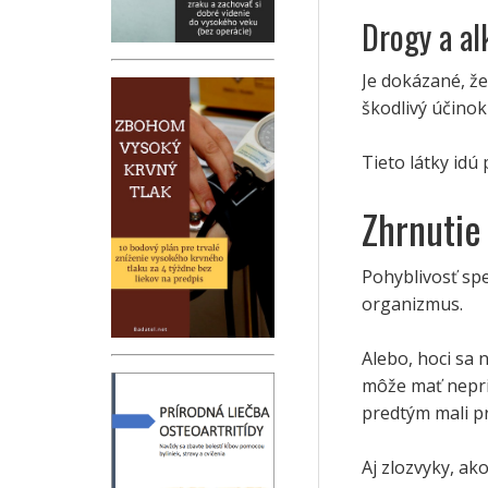
Drogy a al
Je dokázané, ž
škodlivý účinok
Tieto látky idú
Zhrnutie
Pohyblivosť sp
organizmus.
Alebo, hoci sa
môže mať nepria
predtým mali p
Aj zlozvyky, a