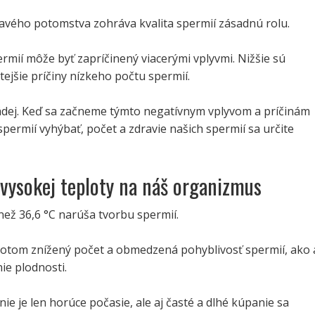
ravého potomstva zohráva kvalita spermií zásadnú rolu.
rmií môže byť zapríčinený viacerými vplyvmi. Nižšie sú
ejšie príčiny nízkeho počtu spermií.
dej. Keď sa začneme týmto negatívnym vplyvom a príčinám
permií vyhýbať, počet a zdravie našich spermií sa určite
vysokej teploty na náš organizmus
než 36,6 °C narúša tvorbu spermií.
otom znížený počet a obmedzená pohyblivosť spermií, ako 
ie plodnosti.
ie je len horúce počasie, ale aj časté a dlhé kúpanie sa