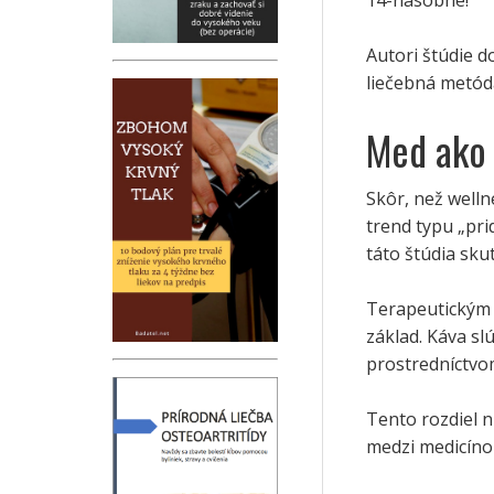
14-násobne!
Autori štúdie d
liečebná metóda
Med ako 
Skôr, než welln
trend typu „pri
táto štúdia sku
Terapeutickým č
základ. Káva sl
prostredníctvom
Tento rozdiel n
medzi medicíno