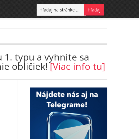
 1. typu a vyhnite sa
ie obličiek!
[Viac info tu]