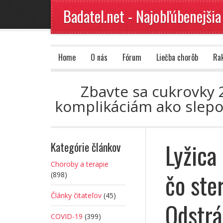
Badatel.net - Najobľúbenejšia
Home
O nás
Fórum
Liečba chorôb
Ra
Zbavte sa cukrovky 2
komplikáciám ako slepot
Lyžica
Kategórie článkov
Choroby a terapie
čo ste
(898)
Články čitateľov
(45)
Odstrá
COVID-19
(399)