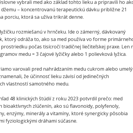
ýslovne vybrali med ako základ tohto lieku a pripravili ho ak
džemu – koncentrovanú terapeutickú dávku približne 21
porciu, ktorá sa užíva trikrát denne.
 lyžičku rozmiešanú v hrnčeku. Ide o zámerný, dávkovaný
ok, ktorý odráža to, ako sa med používa vo forme primárneh
prostriedku počas tisícročí tradičnej liečiteľskej praxe. Len 
gramov medu = 3 čajové lyžičky alebo 1 polievková lyžica.
priamo varovali pred nahrádzaním medu cukrom alebo umelý
znamenali, že účinnosť lieku závisí od jedinečných
ch vlastností samotného medu.
ad 48 klinických štúdií z roku 2023 potvrdil prečo: med
 bioaktívnych zlúčenín, ako sú flavonoidy, polyfenoly,
ny, enzýmy, minerály a vitamíny, ktoré synergicky pôsobia
mi fyziologickými dráhami súčasne.