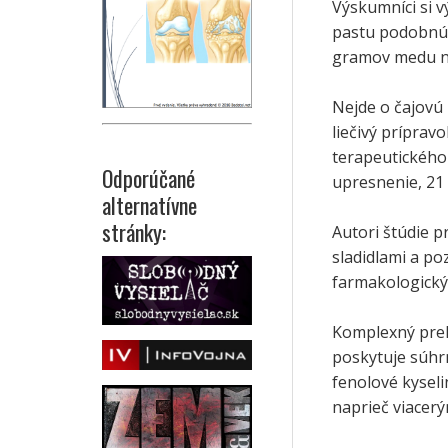
Výskumníci si v
pastu podobnú 
gramov medu na 
Nejde o čajovú
liečivý príprav
terapeutického 
Odporúčané
upresnenie, 21 
alternatívne
stránky:
Autori štúdie 
sladidlami a po
farmakologický
Komplexný prehľ
poskytuje súhrn
fenolové kyseli
naprieč viacerý