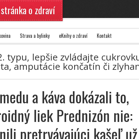
 stránka o zdraví
kovina
Strava a bylinky
eKnihy o zdraví
Kontakt
. typu, lepšie zvládajte cukrovku
a, amputácie končatín či zlyhan
 medu a káva dokázali to,
roidný liek Prednizón nie:
nili pretrvávajúci kašeľ už