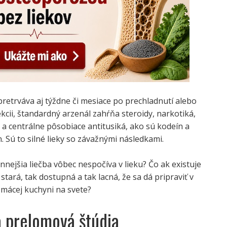
ý pretrváva aj týždne či mesiace po prechladnutí alebo
ekcii, štandardný arzenál zahŕňa steroidy, narkotiká,
 a centrálne pôsobiace antitusiká, ako sú kodeín a
 Sú to silné lieky so závažnými následkami.
innejšia liečba vôbec nespočíva v lieku? Čo ak existuje
stará, tak dostupná a tak lacná, že sa dá pripraviť v
omácej kuchyni na svete?
la prelomová štúdia