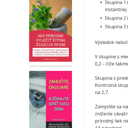
Skupina 1 
instantnej
Skupina 2 
Skupina 3 
Výsledok nebol 
V skupine s me
0,2 – čiže tak
Skupina s pred
Kontrolná skup
na 2,7.
Zamyslíte sa na
zníženie závažn
prírodný liek n