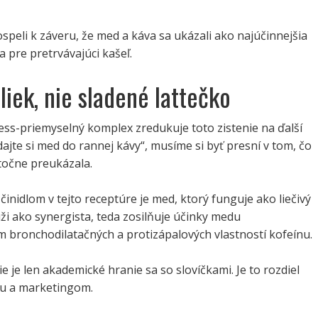
ospeli k záveru, že med a káva sa ukázali ako najúčinnejšia
 pre pretrvávajúci kašeľ.
liek, nie sladené lattečko
ess-priemyselný komplex zredukuje toto zistenie na ďalší
dajte si med do rannej kávy“, musíme si byť presní v tom, čo
točne preukázala.
inidlom v tejto receptúre je med, ktorý funguje ako liečivý
úži ako synergista, teda zosilňuje účinky medu
 bronchodilatačných a protizápalových vlastností kofeínu.
ie je len akademické hranie sa so slovíčkami. Je to rozdiel
u a marketingom.