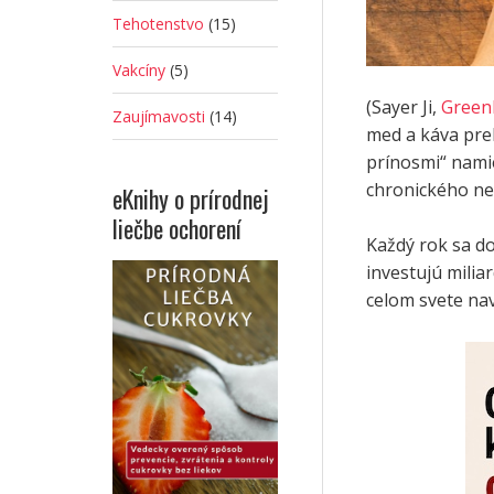
Tehotenstvo
(15)
Vakcíny
(5)
(Sayer Ji,
Green
Zaujímavosti
(14)
med a káva prek
prínosmi“ namie
chronického ne
eKnihy o prírodnej
liečbe ochorení
Každý rok sa do
investujú milia
celom svete nav