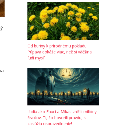
ný
Od buriny k prírodnému pokladu:
Púpava dokáže viac, než si väčšina
ľudí myslí
na
Ľudia ako Fauci a Mikas zničili milióny
životov. Tí, čo hovorili pravdu, si
zaslúžia ospravedlnenie!