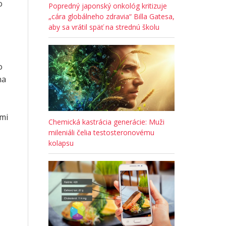
o
Popredný japonský onkológ kritizuje
„cára globálneho zdravia“ Billa Gatesa,
aby sa vrátil späť na strednú školu
o
na
mi
Chemická kastrácia generácie: Muži
mileniáli čelia testosteronovému
kolapsu