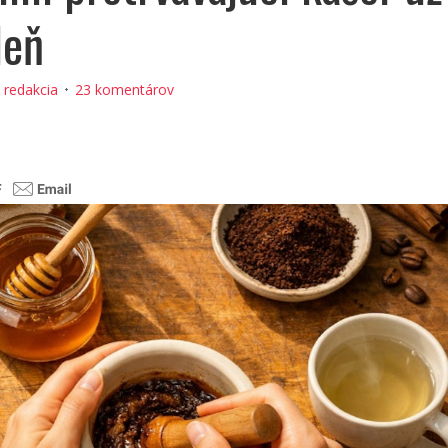
deň
:
redakcia
23 komentárov