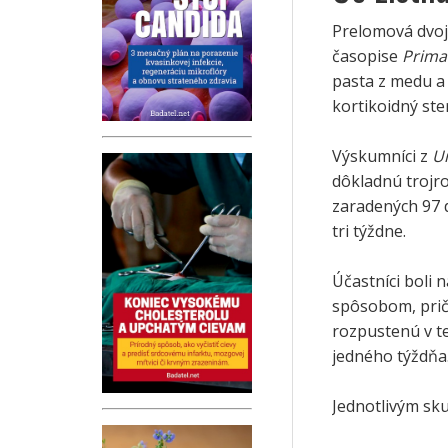
Prelomová dvoj
časopise
Prima
pasta z medu a
kortikoidný ste
Výskumníci z
Un
dôkladnú trojro
zaradených 97 
tri týždne.
Účastníci boli 
spôsobom, pri
rozpustenú v te
jedného týždňa
Jednotlivým sku