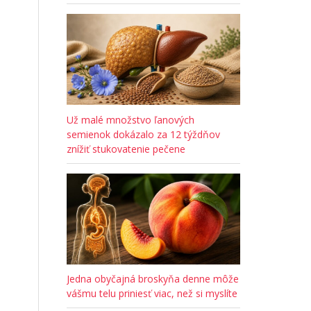
Už malé množstvo ľanových
semienok dokázalo za 12 týždňov
znížiť stukovatenie pečene
Jedna obyčajná broskyňa denne môže
vášmu telu priniesť viac, než si myslíte