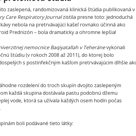
ito zaslepená, randomizovaná klinická štúdia publikovaná v
ry Care Respiratory Journal
zistila presne toto: jednoduchá
 kávy nebola na pretrvávajúci kašeľ rovnako účinná ako
roid Prednizón – bola dramaticky a ohromne lepšia!
iverzitnej nemocnice Baqiyatallah v Teheráne
vykonali
čnú štúdiu (v rokoch 2008 až 2011), do ktorej bolo
dospelých s postinfekčným kašľom pretrvávajúcim dlhšie ak
náhodne rozdelení do troch skupín dvojito zaslepeným
čom každá skupina dostávala pastu podobnú džemu
plej vode, ktorá sa užívala každých osem hodín počas
.
pinám boli podávané tieto látky: