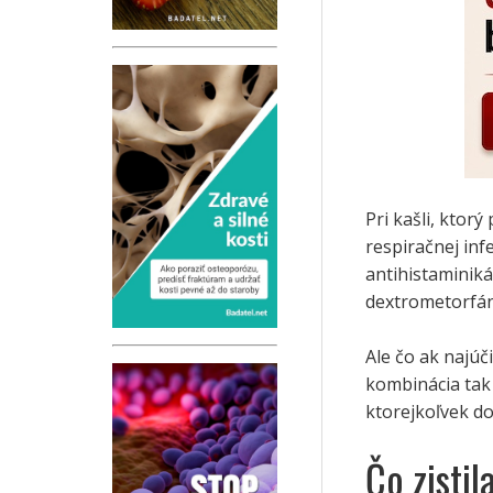
Pri kašli, ktor
respiračnej inf
antihistaminiká
dextrometorfán.
Ale čo ak najúč
kombinácia tak 
ktorejkoľvek d
Čo zisti