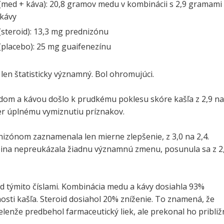
(med + káva): 20,8 gramov medu v kombinácii s 2,9 gramami
 kávy
(steroid): 13,3 mg prednizónu
(placebo): 25 mg guaifenezínu
len štatisticky významný. Bol ohromujúci.
dom a kávou došlo k prudkému poklesu skóre kašľa z 2,9 na
mer úplnému vymiznutiu príznakov.
nizónom zaznamenala len mierne zlepšenie, z 3,0 na 2,4.
ina nepreukázala žiadnu významnú zmenu, posunula sa z 2
d týmito číslami. Kombinácia medu a kávy dosiahla 93%
osti kašľa. Steroid dosiahol 20% zníženie. To znamená, že
ielenže predbehol farmaceutický liek, ale prekonal ho pribli