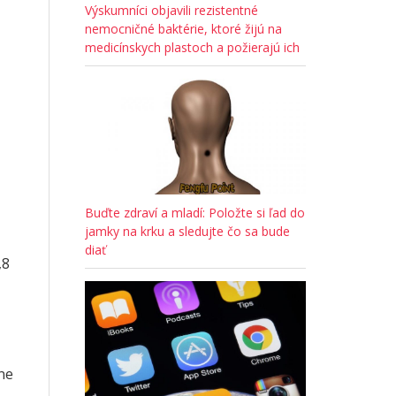
Výskumníci objavili rezistentné
nemocničné baktérie, ktoré žijú na
medicínskych plastoch a požierajú ich
Buďte zdraví a mladí: Položte si ľad do
jamky na krku a sledujte čo sa bude
diať
,8
žne