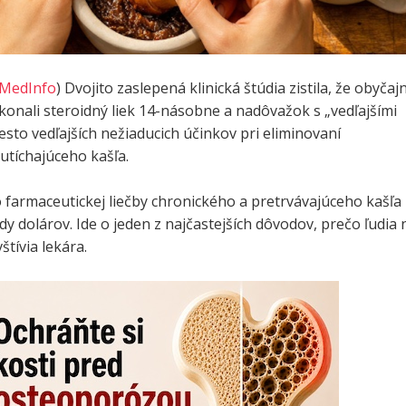
MedInfo
) Dvojito zaslepená klinická štúdia zistila, že obyčaj
onali steroidný liek 14-násobne a nadôvažok s „vedľajšími
sto vedľajších nežiaducich účinkov pri eliminovaní
utíchajúceho kašľa.
 farmaceutickej liečby chronického a pretrvávajúceho kašľa
rdy dolárov. Ide o jeden z najčastejších dôvodov, prečo ľudia 
štívia lekára.