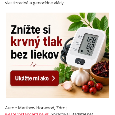
vlastizradné a genocídne vlády.
Autor: Matthew Horwood, Zdroj:
westernstandard.news
, Spracoval: Badatel.net