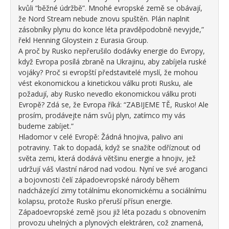
kvůli “běžné údržbě”. Mnohé evropské země se obávají,
že Nord Stream nebude znovu spuštěn. Plán naplnit
zásobníky plynu do konce léta pravděpodobně nevyjde,”
řekl Henning Gloystein z Eurasia Group.
A proč by Rusko nepřerušilo dodávky energie do Evropy,
když Evropa posílá zbraně na Ukrajinu, aby zabíjela ruské
vojáky? Proč si evropští představitelé myslí, že mohou
vést ekonomickou a kinetickou válku proti Rusku, ale
požadují, aby Rusko nevedlo ekonomickou válku proti
Evropě? Zdá se, že Evropa říká: “ZABIJEME TĚ, Rusko! Ale
prosím, prodávejte nám svůj plyn, zatímco my vás
budeme zabíjet.”
Hladomor v celé Evropě: Žádná hnojiva, palivo ani
potraviny. Tak to dopadá, když se snažíte odříznout od
světa zemi, která dodává většinu energie a hnojiv, jež
udržují váš vlastní národ nad vodou. Nyní ve své aroganci
a bojovnosti čelí západoevropské národy během
nadcházející zimy totálnímu ekonomickému a sociálnímu
kolapsu, protože Rusko přeruší přísun energie.
Západoevropské země jsou již léta pozadu s obnovením
provozu uhelných a plynových elektráren, což znamená,