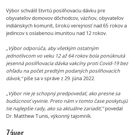
Výbor schválil štvrtú posilňovaciu dávku pre
obyvateľov domovov dôchodcov, väzňov, obyvateľov
indiánskych komunít, širokú verejnosť nad 65 rokov a
jedincov s oslabenou imunitou nad 12 rokov.
„Výbor odporúča, aby všetkým ostatným
jednotlivcom vo veku 12 až 64 rokov bola ponúknutá
jesenná posilňovacia dávka vakcíny proti Covid-19 bez
ohľadu na počet predtým podaných posilňovacích
dávok,“
píše sa v správe z 29. júna 2022.
„Výbor nie je schopný predpovedať, ako presne sa
budúcnosť vyvinie. Preto nám v tomto čase poskytujú
tie najlepšie rady, ako sa aktuálne zariadiť,“
povedal
Dr. Matthew Tunis, výkonný tajomník.
Záver