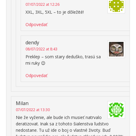
07/07/2022 at 12:26
XXL, 3XL, 5XL – to je dôležité!
Odpovedať
dendy
08/07/2022 at 8:43
Preklep – som stary deduško, trasú sa
mi ruky 😉
Odpovedať
Milan
07/07/2022 at 13:30
Nie že vyženie, ale bude ich musieť natrvalo
deratizovat. Inak sa z tohoto šialenstva ľudstvo
nedostane. Tu už ide o boj o vlastné životy. Buď