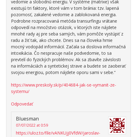
vedomie a slobodnú energiu. V systéme (matrixe) však
existujú tri faktory, ktoré vám v tom bránia: tzv. lapená
pozornosť, zakalené vedomie a zablokovaná energia.
Podrobne rozpracovaná metóda transurfingu vrátane
odpovedí na množstvo otázok, v ktorých iste nájdete
mnohé rady aj pre seba samých, vám pomôže vystúpiť z
radu a žiť tak, ako chcete. Dnes sa na človeka hrnie
mocný vodopád informácií. Začala sa doslova informačná
intoxikácia. Čo nespracuje naše podvedomie, to sa
prevtelí do fyzických problémov. Ak sa zbavíte závislosti
na informáciách a syntetickej strave a budete se zaoberať
svojou energiou, potom nájdete oporu sami v sebe.“
https://www.preskoly.sk/p/404684-jak-se-vymanit-ze-
systemu/
Odpovedať
Bluesman
07/07/2022 at 0:59
https://uloz.to/file/vANKUjj0VfdW/jaroslav-