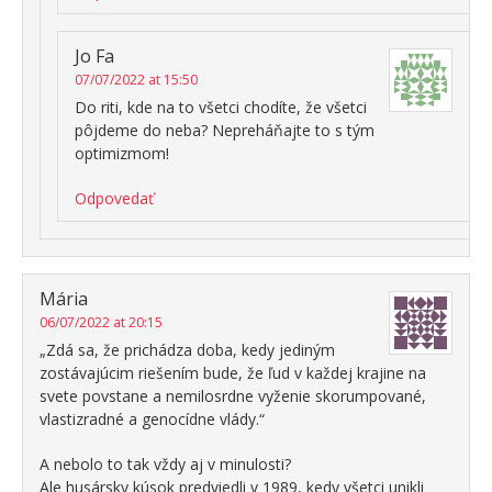
Jo Fa
07/07/2022 at 15:50
Do riti, kde na to všetci chodíte, že všetci
pôjdeme do neba? Nepreháňajte to s tým
optimizmom!
Odpovedať
Mária
06/07/2022 at 20:15
„Zdá sa, že prichádza doba, kedy jediným
zostávajúcim riešením bude, že ľud v každej krajine na
svete povstane a nemilosrdne vyženie skorumpované,
vlastizradné a genocídne vlády.“
A nebolo to tak vždy aj v minulosti?
Ale husársky kúsok predviedli v 1989, kedy všetci unikli