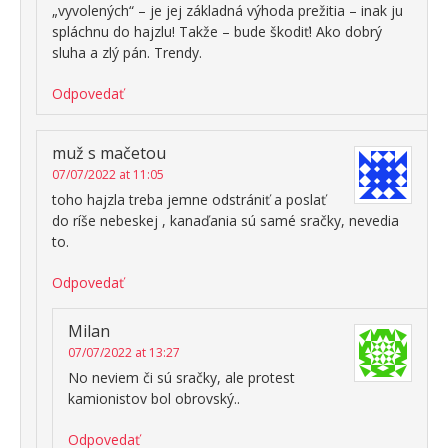
„vyvolených“ – je jej základná výhoda prežitia – inak ju
spláchnu do hajzlu! Takže – bude škodiť! Ako dobrý
sluha a zlý pán. Trendy.
Odpovedať
muž s mačetou
07/07/2022 at 11:05
toho hajzla treba jemne odstrániť a poslať
do ríše nebeskej , kanaďania sú samé sračky, nevedia
to.
Odpovedať
Milan
07/07/2022 at 13:27
No neviem či sú sračky, ale protest
kamionistov bol obrovský..
Odpovedať