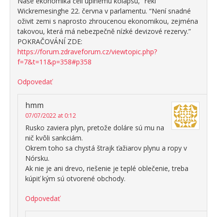
Naše ekonomika čelí úplnému kolapsu,” řekl
Wickremesinghe 22. června v parlamentu. “Není snadné
oživit zemi s naprosto zhroucenou ekonomikou, zejména
takovou, která má nebezpečně nízké devizové rezervy.”
POKRAČOVÁNÍ ZDE:
https://forum.zdraveforum.cz/viewtopic.php?
f=7&t=11&p=358#p358
Odpovedať
hmm
07/07/2022 at 0:12
Rusko zaviera plyn, pretože doláre sú mu na
nič kvôli sankciám.
Okrem toho sa chystá štrajk ťažiarov plynu a ropy v
Nórsku.
Ak nie je ani drevo, riešenie je teplé oblečenie, treba
kúpiť kým sú otvorené obchody.
Odpovedať