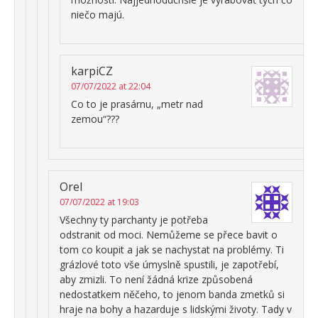
niečo majú.
karpiCZ
07/07/2022 at 22:04
Co to je prasárnu, „metr nad
zemou“???
Orel
07/07/2022 at 19:03
Všechny ty parchanty je potřeba
odstranit od moci. Nemůžeme se přece bavit o
tom co koupit a jak se nachystat na problémy. Ti
grázlové toto vše úmyslně spustili, je zapotřebí,
aby zmizli. To není žádná krize způsobená
nedostatkem něčeho, to jenom banda zmetků si
hraje na bohy a hazarduje s lidskými životy. Tady v