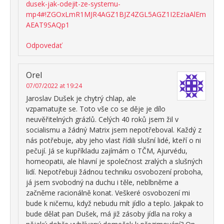
dusek-jak-odejit-ze-systemu-
mp4#!ZGOxLmR1MJR4AGZ1BJZ4ZGL5AGZ1I2EzIaAlEm
AEAT9SAQp1
Odpovedať
Orel
07/07/2022 at 19:24
Jaroslav Dušek je chytrý chlap, ale
vzpamatujte se. Toto vše co se děje je dílo
neuvěřitelných grázlů. Celých 40 roků jsem žil v
socialismu a žádný Matrix jsem nepotřeboval. Každý z
nás potřebuje, aby jeho vlast řídili slušní lidé, kteří o ni
pečují. Já se kupříkladu zajímám o TČM, Ajurvédu,
homeopatii, ale hlavní je společnost zralých a slušných
lidí. Nepotřebuji žádnou techniku osvobození proboha,
já jsem svobodný na duchu i těle, neblbněme a
začněme racionálně konat. Veškeré osvobození mi
bude k ničemu, když nebudu mít jídlo a teplo. Jakpak to
bude dělat pan Dušek, má již zásoby jídla na roky a