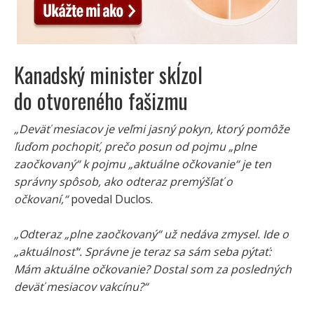
Kanadský minister skĺzol
do otvoreného fašizmu
„Deväť mesiacov je veľmi jasný pokyn, ktorý pomôže
ľuďom pochopiť, prečo posun od pojmu „plne
zaočkovaný“ k pojmu „aktuálne očkovanie“ je ten
správny spôsob, ako odteraz premýšľať o
očkovaní,“
povedal Duclos.
„Odteraz „plne zaočkovaný“ už nedáva zmysel. Ide o
„aktuálnosť“. Správne je teraz sa sám seba pýtať:
Mám aktuálne očkovanie? Dostal som za posledných
deväť mesiacov vakcínu?“