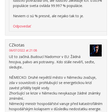
ľudstvo povraždia oni, ale ľudstvo zlikviduje ich. 0.003%
populácie sveta ovláda 99.997 % populácie.
Neviem ci sú % presné, ale nejako tak to je.
Odpovedať
CZkotas
06/07/2022 at 21:08
Už to začíná..Budoucí hladomor v EU: Žádná
hnojiva, palivo ani potraviny.. Kdo stále nevěří, seďte,
sledujte..
NĚMECKO: Druhé největší město v Německu zvažuje,
zda v souvislosti s prohlubující se energetickou krizí
zavést příděly teplé vody.
Zhoršující se krize v Německu nevykazuje žádné známky
zmírnění..
Německý ministr hospodářství varuje před katastrofálním
hospodářským kolapsem v důsledku nedostatku energie.