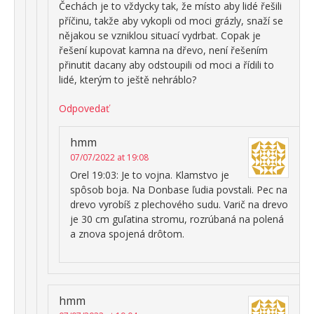
Čechách je to vždycky tak, že místo aby lidé řešili
příčinu, takže aby vykopli od moci grázly, snaží se
nějakou se vzniklou situací vydrbat. Copak je
řešení kupovat kamna na dřevo, není řešením
přinutit dacany aby odstoupili od moci a řídili to
lidé, kterým to ještě nehráblo?
Odpovedať
hmm
07/07/2022 at 19:08
Orel 19:03: Je to vojna. Klamstvo je
spôsob boja. Na Donbase ľudia povstali. Pec na
drevo vyrobíš z plechového sudu. Varič na drevo
je 30 cm guľatina stromu, rozrúbaná na polená
a znova spojená drôtom.
hmm