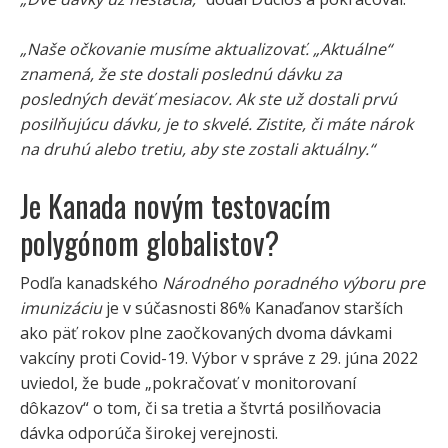
„Naše očkovanie musíme aktualizovať. „Aktuálne“
znamená, že ste dostali poslednú dávku za
posledných deväť mesiacov. Ak ste už dostali prvú
posilňujúcu dávku, je to skvelé. Zistite, či máte nárok
na druhú alebo tretiu, aby ste zostali aktuálny.“
Je Kanada novým testovacím
polygónom globalistov?
Podľa kanadského
Národného poradného výboru pre
imunizáciu
je v súčasnosti 86% Kanaďanov starších
ako päť rokov plne zaočkovaných dvoma dávkami
vakcíny proti Covid-19. Výbor v správe z 29. júna 2022
uviedol, že bude „pokračovať v monitorovaní
dôkazov“ o tom, či sa tretia a štvrtá posilňovacia
dávka odporúča širokej verejnosti.