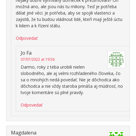
nějaký dobře vyhřívaný domeček k přezimování? On
možná ano, ale jsou nás tu miliony. Teď je potřeba
dělat jiné věci. Je potřeba, aby se spojili vlastenci a
zajistili, že tu budou vládnout lidé, kteří mají ještě úctu
k lidem a k řízení státu.
Odpovedať
Jo Fa
07/07/2022 at 19:56
Darmo, roky z teba urobili nielen
slobodného, ale aj velmi rozhľadeného človeka, čo
sa o mnohých nedá povedať. Nie je dôchodca ako
dôchodca a nie vždy staroba prináša aj múdrosť, no
tvoje komentáre sú plné pravdy.
Odpovedať
Magdalena