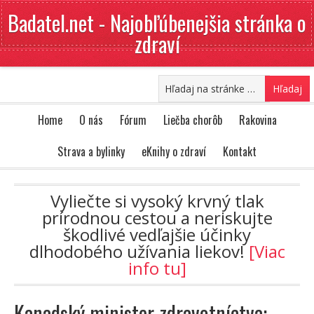
Badatel.net - Najobľúbenejšia stránka o
zdraví
Home
O nás
Fórum
Liečba chorôb
Rakovina
Strava a bylinky
eKnihy o zdraví
Kontakt
Vyliečte si vysoký krvný tlak
prírodnou cestou a neriskujte
škodlivé vedľajšie účinky
dlhodobého užívania liekov!
[Viac
info tu]
Kanadský minister zdravotníctva: