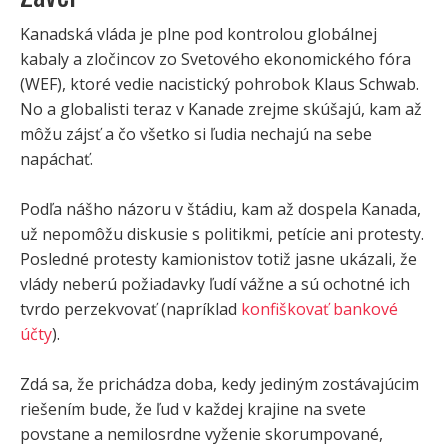
Kanadská vláda je plne pod kontrolou globálnej
kabaly a zločincov zo Svetového ekonomického fóra
(WEF), ktoré vedie nacistický pohrobok Klaus Schwab.
No a globalisti teraz v Kanade zrejme skúšajú, kam až
môžu zájsť a čo všetko si ľudia nechajú na sebe
napáchať.
Podľa nášho názoru v štádiu, kam až dospela Kanada,
už nepomôžu diskusie s politikmi, petície ani protesty.
Posledné protesty kamionistov totiž jasne ukázali, že
vlády neberú požiadavky ľudí vážne a sú ochotné ich
tvrdo perzekvovať (napríklad
konfiškovať bankové
účty
).
Zdá sa, že prichádza doba, kedy jediným zostávajúcim
riešením bude, že ľud v každej krajine na svete
povstane a nemilosrdne vyženie skorumpované,