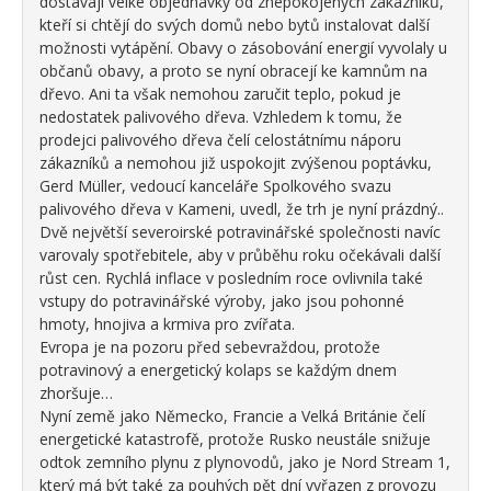
dostávají velké objednávky od znepokojených zákazníků,
kteří si chtějí do svých domů nebo bytů instalovat další
možnosti vytápění. Obavy o zásobování energií vyvolaly u
občanů obavy, a proto se nyní obracejí ke kamnům na
dřevo. Ani ta však nemohou zaručit teplo, pokud je
nedostatek palivového dřeva. Vzhledem k tomu, že
prodejci palivového dřeva čelí celostátnímu náporu
zákazníků a nemohou již uspokojit zvýšenou poptávku,
Gerd Müller, vedoucí kanceláře Spolkového svazu
palivového dřeva v Kameni, uvedl, že trh je nyní prázdný..
Dvě největší severoirské potravinářské společnosti navíc
varovaly spotřebitele, aby v průběhu roku očekávali další
růst cen. Rychlá inflace v posledním roce ovlivnila také
vstupy do potravinářské výroby, jako jsou pohonné
hmoty, hnojiva a krmiva pro zvířata.
Evropa je na pozoru před sebevraždou, protože
potravinový a energetický kolaps se každým dnem
zhoršuje…
Nyní země jako Německo, Francie a Velká Británie čelí
energetické katastrofě, protože Rusko neustále snižuje
odtok zemního plynu z plynovodů, jako je Nord Stream 1,
který má být také za pouhých pět dní vyřazen z provozu