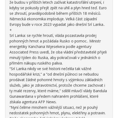
že budou v příštích letech zažívat katastrofální utrpení, i
kdyby se pokusily přejít zpět na uhlí a plyn hned teď. Euro
se zhroutí, pravděpodobně během příštích 18 měsíců.
Německá ekonomika imploduje. Velká část západní
Evropy bude v roce 2023 vypadat jako dnešní Srí Lanka..
+
Srí Lanka: se rychle hroutí, vláda pozastavila prodej
pohonných hmot a požádala Rusko o pomoc.. Ministr
energetiky Kanchana Wijesekera podle agentury
Associated Press uvedl, že oba vládní představitelé přijeli
minulý týden do Ruska, aby pokračovali v jednáních o
přímém nákupu ruského paliva.
“Srí Lanka nikdy ve své historii nečelila tak vážné
hospodářské krizi,” a “od dnešní půlnoci se nebudou
prodávat žádné pohonné hmoty s výjimkou základních
služeb, jako je zdravotnictví, protože chceme zachovat i
ty malé rezervy, které máme,” sdělil mluvčí vlády Bandula
Gunawardana v předem nahraném prohlášení, které
získala agentura AFP News.
“Nyní čelíme mnohem vážnější situaci, než je pouhý
nedostatek pohonných hmot, plynu, elektřiny a potravin.