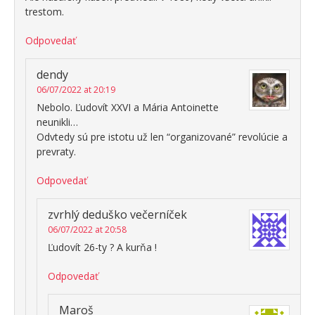
trestom.
Odpovedať
dendy
06/07/2022 at 20:19
Nebolo. Ľudovít XXVI a Mária Antoinette
neunikli…
Odvtedy sú pre istotu už len “organizované” revolúcie a
prevraty.
Odpovedať
zvrhlý deduško večerníček
06/07/2022 at 20:58
Ľudovít 26-ty ? A kurňa !
Odpovedať
Maroš