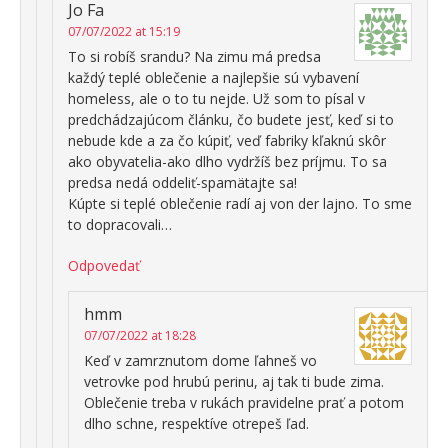
Jo Fa
07/07/2022 at 15:19
To si robíš srandu? Na zimu má predsa
každý teplé oblečenie a najlepšie sú vybavení
homeless, ale o to tu nejde. Už som to písal v
predchádzajúcom článku, čo budete jesť, keď si to
nebude kde a za čo kúpiť, veď fabriky kľaknú skôr
ako obyvatelia-ako dlho vydržíš bez príjmu. To sa
predsa nedá oddeliť-spamätajte sa!
Kúpte si teplé oblečenie radí aj von der lajno. To sme
to dopracovali…
Odpovedať
hmm
07/07/2022 at 18:28
Keď v zamrznutom dome ľahneš vo
vetrovke pod hrubú perinu, aj tak ti bude zima.
Oblečenie treba v rukách pravidelne prať a potom
dlho schne, respektíve otrepeš ľad.