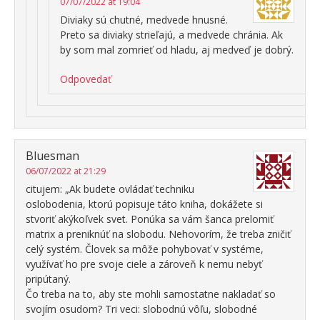
07/07/2022 at 19:04
Diviaky sú chutné, medvede hnusné.
Preto sa diviaky strieľajú, a medvede chránia. Ak
by som mal zomrieť od hladu, aj medveď je dobrý.
Odpovedať
Bluesman
06/07/2022 at 21:29
citujem: „Ak budete ovládať techniku
oslobodenia, ktorú popisuje táto kniha, dokážete si
stvoriť akýkoľvek svet. Ponúka sa vám šanca prelomiť
matrix a preniknúť na slobodu. Nehovorím, že treba zničiť
celý systém. Človek sa môže pohybovať v systéme,
využívať ho pre svoje ciele a zároveň k nemu nebyť
pripútaný.
Čo treba na to, aby ste mohli samostatne nakladať so
svojím osudom? Tri veci: slobodnú vôľu, slobodné