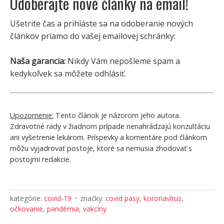
Odoberajte nové články na email!
Ušetrite čas a prihláste sa na odoberanie nových
článkov priamo do vašej emailovej schránky:
Naša garancia:
Nikdy Vám nepošleme spam a
kedykoľvek sa môžete odhlásiť.
Upozornenie:
Tento článok je názorom jeho autora.
Zdravotné rady v žiadnom prípade nenahrádzajú konzultáciu
ani vyšetrenie lekárom. Príspevky a komentáre pod článkom
môžu vyjadrovať postoje, ktoré sa nemusia zhodovať s
postojmi redakcie.
kategórie:
covid-19
značky:
covid pasy
,
koronavírus
,
očkovanie
,
pandémia
,
vakcíny