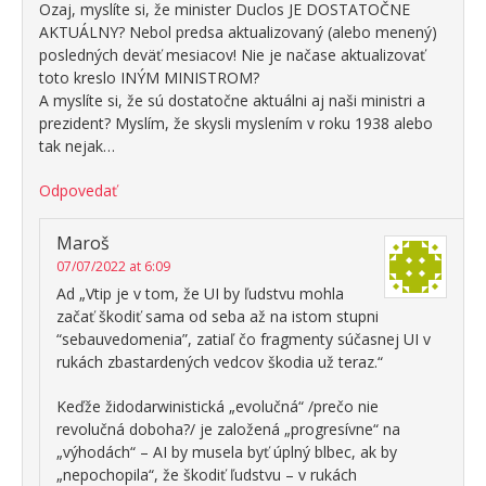
Ozaj, myslíte si, že minister Duclos JE DOSTATOČNE
AKTUÁLNY? Nebol predsa aktualizovaný (alebo menený)
posledných deväť mesiacov! Nie je načase aktualizovať
toto kreslo INÝM MINISTROM?
A myslíte si, že sú dostatočne aktuálni aj naši ministri a
prezident? Myslím, že skysli myslením v roku 1938 alebo
tak nejak…
Odpovedať
Maroš
07/07/2022 at 6:09
Ad „Vtip je v tom, že UI by ľudstvu mohla
začať škodiť sama od seba až na istom stupni
“sebauvedomenia”, zatiaľ čo fragmenty súčasnej UI v
rukách zbastardených vedcov škodia už teraz.“
Keďže židodarwinistická „evolučná“ /prečo nie
revolučná doboha?/ je založená „progresívne“ na
„výhodách“ – AI by musela byť úplný blbec, ak by
„nepochopila“, že škodiť ľudstvu – v rukách