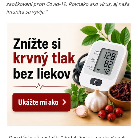
zaočkovaní proti Covid-19. Rovnako ako vírus, aj naša
imunita sa vyvíja.“
„Dve dávky už nestačia,“
dodal Duclos a pokračoval: