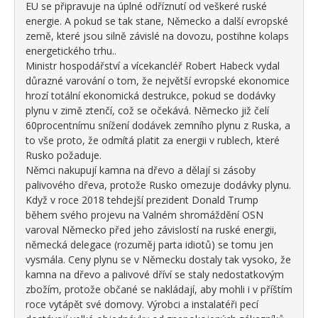
EU se připravuje na úplné odříznutí od veškeré ruské
energie. A pokud se tak stane, Německo a další evropské
země, které jsou silně závislé na dovozu, postihne kolaps
energetického trhu..
Ministr hospodářství a vícekancléř Robert Habeck vydal
důrazné varování o tom, že největší evropské ekonomice
hrozí totální ekonomická destrukce, pokud se dodávky
plynu v zimě ztenčí, což se očekává. Německo již čelí
60procentnímu snížení dodávek zemního plynu z Ruska, a
to vše proto, že odmítá platit za energii v rublech, které
Rusko požaduje.
Němci nakupují kamna na dřevo a dělají si zásoby
palivového dřeva, protože Rusko omezuje dodávky plynu.
Když v roce 2018 tehdejší prezident Donald Trump
během svého projevu na Valném shromáždění OSN
varoval Německo před jeho závislostí na ruské energii,
německá delegace (rozuměj parta idiotů) se tomu jen
vysmála. Ceny plynu se v Německu dostaly tak vysoko, že
kamna na dřevo a palivové dříví se staly nedostatkovým
zbožím, protože občané se nakládají, aby mohli i v příštím
roce vytápět své domovy. Výrobci a instalatéři pecí