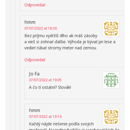
Odpovedať
hmm
07/07/2022 at 18:30
Bez príjmu vydržíš dlho ak máš zásoby
a vieš si zohnať ďalšie. Výhoda je bývať pri lese a
vedieť rúbať stromy meter nad zemou.
Odpovedať
Jo Fa
07/07/2022 at 19:05
A čo tí ostatní? Slovák!
hmm
07/07/2022 at 19:14
Každý nájde riešenie podľa svojich
možností. Najjednoduchšie je vyrabovať tých čo