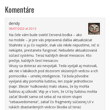
Komentáre
dendy
06/07/2022 at 20:13
Na čele vám bude svietiť červená bodka – ako
na mobile – je pre vás pripravená ďalšia aktualizácia!
Stiahnite si ju čo najskôr, inak vás nikde nepustíme, nič si
nekúpite, prestanete fungovať. Nebudete aktualizovaná
súčasť systému. Teraz každých deväť mesiacov. Kto
prežije, každých šesť mesiacov.
Vírusy sa doteraz asi nevyvíjali. Teda vyvíjali aj mutovali,
ale nie v labákoch pod dozorom skúsených vedcov a ich
pomocníka – umelej inteligencie. Tá bola pôvodne
vyvíjaná aby pomohla ľudstvu, len zopár jednotlivcov
(napr. Eliezer Yudkowski) malo obavu, že by mohla
ľudstvu aj uškodiť. Vtip je v tom, že UI by ľudstvu mohla
začať škodiť sama od seba až na istom stupni
“sebauvedomenia”, zatiaľ čo fragmenty súčasnej UI v
rukách zbastardených vedcov škodia už teraz.