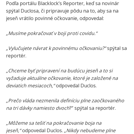
Podľa portálu Blacklock’s Reporter, keď sa novinár
spýtal Duclosa, či pripravuje pôdu na to, aby sa na
jeseň vrátilo povinné očkovanie, odpovedal:
„Musíme pokračovať v boji proti covidu.“
„Vylučujete návrat k povinnému očkovaniu?“
spýtal sa
reportér.
„Chceme byť pripravení na budúcu jeseň a to si
vyžaduje aktuálne očkovanie, ktoré je založené na
deviatich mesiacoch,“
odpovedal Duclos.
„Prečo vláda nezmenila definíciu plne zaočkovaného
na tri dávky namiesto dvoch
?“ spýtal sa reportér.
„Môžeme sa tešiť na pokračovanie boja na
jeseň,“
odpovedal Duclos.
„Nikdy nebudeme plne