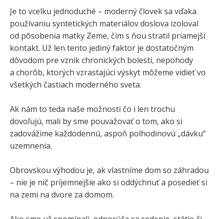
Je to vcelku jednoduché – moderný človek sa vďaka
používaniu syntetických materiálov doslova izoloval
od pôsobenia matky Zeme, čím s ňou stratil priamejší
kontakt. Už len tento jediný faktor je dostatočným
dôvodom pre vznik chronických bolestí, nepohody
a chorôb, ktorých vzrastajúci výskyt môžeme vidieť vo
všetkých častiach moderného sveta.
Ak nám to teda naše možnosti čo i len trochu
dovoľujú, mali by sme pouvažovať o tom, ako si
zadovážime každodennú, aspoň polhodinovú „dávku“
uzemnenia.
Obrovskou výhodou je, ak vlastníme dom so záhradou
– nie je nič príjemnejšie ako si oddýchnuť a posedieť si
na zemi na dvore za domom.
Ako sme už spomínali, odporúča sa sedenie, státie či