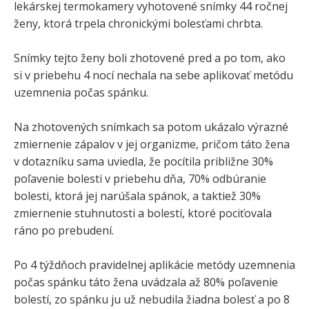
lekárskej termokamery vyhotovené snímky 44 ročnej
ženy, ktorá trpela chronickými bolesťami chrbta.
Snímky tejto ženy boli zhotovené pred a po tom, ako
si v priebehu 4 nocí nechala na sebe aplikovať metódu
uzemnenia počas spánku.
Na zhotovených snímkach sa potom ukázalo výrazné
zmiernenie zápalov v jej organizme, pričom táto žena
v dotazníku sama uviedla, že pocítila približne 30%
poľavenie bolesti v priebehu dňa, 70% odbúranie
bolesti, ktorá jej narúšala spánok, a taktiež 30%
zmiernenie stuhnutosti a bolestí, ktoré pociťovala
ráno po prebudení.
Po 4 týždňoch pravidelnej aplikácie metódy uzemnenia
počas spánku táto žena uvádzala až 80% poľavenie
bolestí, zo spánku ju už nebudila žiadna bolesť a po 8