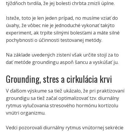
týždňoch tvrdila, že jej bolesti chrbta zmizli úplne.
Isteže, toto je len jeden prípad, no musíme vziať do
úvahy, že vôbec nie je jednoduché vykonať takýto
experiment, ak trpíte silnými bolesťami a máte silné
pochybnosti o účinnosti testovanej metódy.
Na základe uvedených zistení však určite stojí za to
dať metóde groundingu aspoň šancu a vyskúšať ju.
Grounding, stres a cirkulácia krvi
V ďalšom výskume sa tiež ukázalo, že pri praktizovaní
groundigu sa tiež začal optimalizovať tzv. diurnálny
rytmus vylučovania stresového hormónu kortizolu
vnútri organizmu.
Vedci pozorovali diurnálny rytmus vnútornej sekrécie