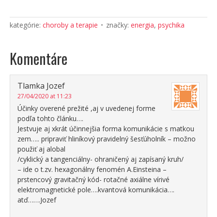
kategórie:
choroby a terapie
značky:
energia
,
psychika
Komentáre
Tlamka Jozef
27/04/2020 at 11:23
Účinky overené prežité ,aj v uvedenej forme
podľa tohto článku….
Jestvuje aj xkrát účinnejšia forma komunikácie s matkou
zem….. pripraviť hliníkový pravidelný šesťúholník – možno
použiť aj alobal
/cyklický a tangenciálny- ohraničený aj zapísaný kruh/
– ide o t.zv. hexagonálny fenomén A.Einsteina –
prstencový gravitačný kód- rotačné axiálne vírivé
elektromagnetické pole….kvantová komunikácia….
atď…….Jozef