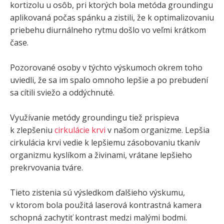
kortizolu u osôb, pri ktorých bola metóda groundingu
aplikovaná počas spánku a zistili, že k optimalizovaniu
priebehu diurnálneho rytmu došlo vo veľmi krátkom
čase.
Pozorované osoby v týchto výskumoch okrem toho
uviedli, že sa im spalo omnoho lepšie a po prebudení
sa cítili sviežo a oddýchnuté.
Využívanie metódy groundingu tiež prispieva
k zlepšeniu
cirkulácie krvi
v našom organizme. Lepšia
cirkulácia krvi vedie k lepšiemu zásobovaniu tkanív
organizmu kyslíkom a živinami, vrátane lepšieho
prekrvovania tváre.
Tieto zistenia sú výsledkom ďalšieho výskumu,
v ktorom bola použitá laserová kontrastná kamera
schopná zachytiť kontrast medzi malými bodmi.