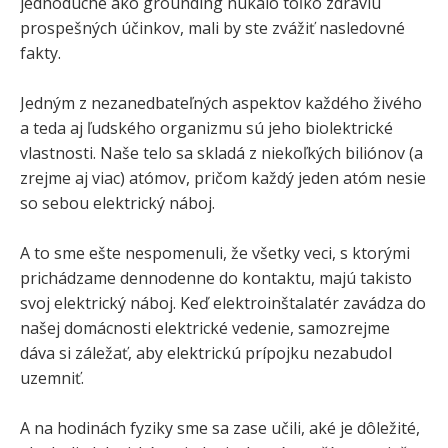
jednoduché ako grounding núkalo toľko zdraviu
prospešných účinkov, mali by ste zvážiť nasledovné
fakty.
Jedným z nezanedbateľných aspektov každého živého
a teda aj ľudského organizmu sú jeho biolektrické
vlastnosti. Naše telo sa skladá z niekoľkých biliónov (a
zrejme aj viac) atómov, pričom každý jeden atóm nesie
so sebou elektrický náboj.
A to sme ešte nespomenuli, že všetky veci, s ktorými
prichádzame dennodenne do kontaktu, majú takisto
svoj elektrický náboj. Keď elektroinštalatér zavádza do
našej domácnosti elektrické vedenie, samozrejme
dáva si záležať, aby elektrickú prípojku nezabudol
uzemniť.
A na hodinách fyziky sme sa zase učili, aké je dôležité,