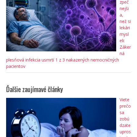
zpeč
nejši
a,
než si
lekári
mysl
eli:
Záker
ná
plesňová infekcia usmrtí 1 z 3 nakazených nemocničných
pacientov
Ďalšie zaujímavé články
Viete
prečo
sa
zobú
dzate
upros