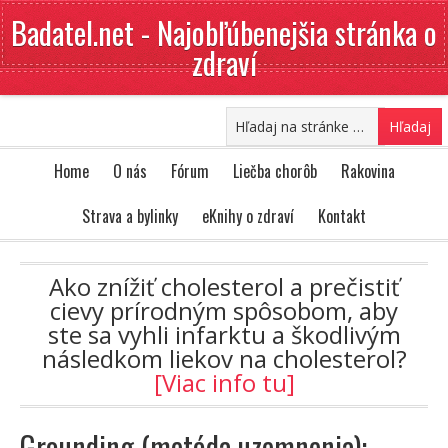
Badatel.net - Najobľúbenejšia stránka o
zdraví
Home
O nás
Fórum
Liečba chorôb
Rakovina
Strava a bylinky
eKnihy o zdraví
Kontakt
Ako znížiť cholesterol a prečistiť
cievy prírodným spôsobom, aby
ste sa vyhli infarktu a škodlivým
následkom liekov na cholesterol?
[Viac info tu]
Grounding (metóda uzemnenia):