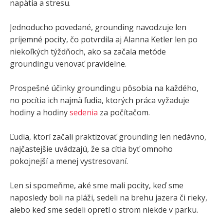
napätia a stresu.
Jednoducho povedané, grounding navodzuje len
príjemné pocity, čo potvrdila aj Alanna Ketler len po
niekoľkých týždňoch, ako sa začala metóde
groundingu venovať pravidelne.
Prospešné účinky groundingu pôsobia na každého,
no pocítia ich najmä ľudia, ktorých práca vyžaduje
hodiny a hodiny
sedenia
za počítačom.
Ľudia, ktorí začali praktizovať grounding len nedávno,
najčastejšie uvádzajú, že sa cítia byť omnoho
pokojnejší a menej vystresovaní.
Len si spomeňme, aké sme mali pocity, keď sme
naposledy boli na pláži, sedeli na brehu jazera či rieky,
alebo keď sme sedeli opretí o strom niekde v parku.