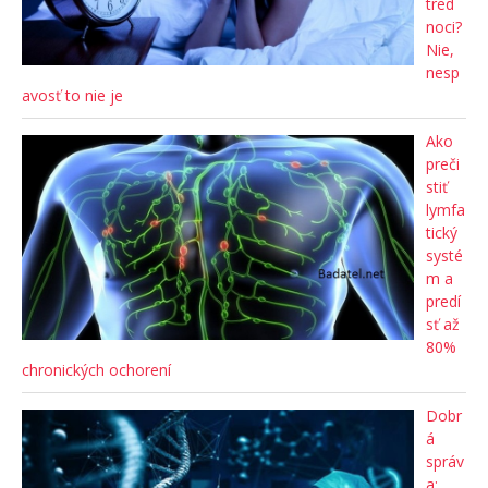
tred
noci?
Nie,
nesp
avosť to nie je
Ako
preči
stiť
lymfa
tický
systé
m a
predí
sť až
80%
chronických ochorení
Dobr
á
správ
a: