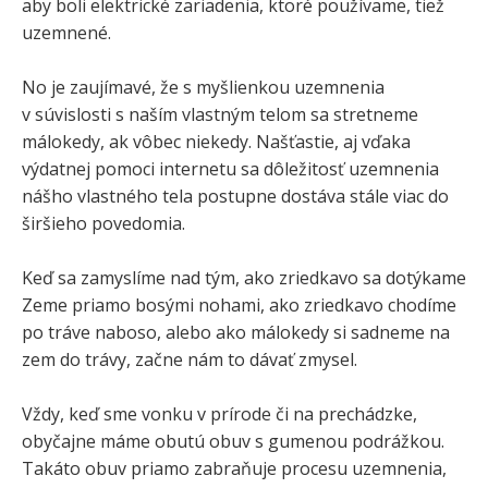
aby boli elektrické zariadenia, ktoré používame, tiež
uzemnené.
No je zaujímavé, že s myšlienkou uzemnenia
v súvislosti s naším vlastným telom sa stretneme
málokedy, ak vôbec niekedy. Našťastie, aj vďaka
výdatnej pomoci internetu sa dôležitosť uzemnenia
nášho vlastného tela postupne dostáva stále viac do
širšieho povedomia.
Keď sa zamyslíme nad tým, ako zriedkavo sa dotýkame
Zeme priamo bosými nohami, ako zriedkavo chodíme
po tráve naboso, alebo ako málokedy si sadneme na
zem do trávy, začne nám to dávať zmysel.
Vždy, keď sme vonku v prírode či na prechádzke,
obyčajne máme obutú obuv s gumenou podrážkou.
Takáto obuv priamo zabraňuje procesu uzemnenia,