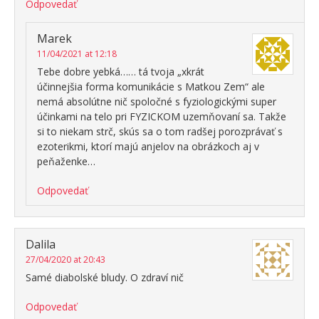
Odpovedať
Marek
11/04/2021 at 12:18
Tebe dobre yebká…… tá tvoja „xkrát
účinnejšia forma komunikácie s Matkou Zem“ ale
nemá absolútne nič spoločné s fyziologickými super
účinkami na telo pri FYZICKOM uzemňovaní sa. Takže
si to niekam strč, skús sa o tom radšej porozprávať s
ezoterikmi, ktorí majú anjelov na obrázkoch aj v
peňaženke…
Odpovedať
Dalila
27/04/2020 at 20:43
Samé diabolské bludy. O zdraví nič
Odpovedať