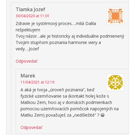
Tlamka Jozef
30/04/2020 at 11:01
Zdravie je systémový proces….milá Dalila
rešpektujem
Tvoj názor…ale je historicky aj individuálne podmienený
Tvojim stupňom poznania harmonie viery a
vedy….Jozef
Odpovedať
Marek
11/04/2021 at 12:19
A aká je tvoja „úroveň poznania“, keď
fyzické uzemňovanie sa (kontakt holej kože s
Matkou Zem, hoci aj v domácich podmienkach
pomocou uzemňovacích pomôcok napojených na
Matku Zem) považuješ za „nedôležité“ ? 😀
Odpovedať