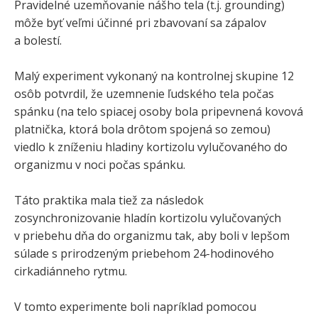
Pravidelné uzemňovanie nášho tela (t.j. grounding)
môže byť veľmi účinné pri zbavovaní sa zápalov
a bolestí.
Malý experiment vykonaný na kontrolnej skupine 12
osôb potvrdil, že uzemnenie ľudského tela počas
spánku (na telo spiacej osoby bola pripevnená kovová
platnička, ktorá bola drôtom spojená so zemou)
viedlo k zníženiu hladiny kortizolu vylučovaného do
organizmu v noci počas spánku.
Táto praktika mala tiež za následok
zosynchronizovanie hladín kortizolu vylučovaných
v priebehu dňa do organizmu tak, aby boli v lepšom
súlade s prirodzeným priebehom 24-hodinového
cirkadiánneho rytmu.
V tomto experimente boli napríklad pomocou