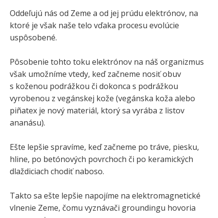
Oddeľujú nás od Zeme a od jej prúdu elektrónov, na
ktoré je však naše telo vďaka procesu evolúcie
uspôsobené.
Pôsobenie tohto toku elektrónov na náš organizmus
však umožníme vtedy, keď začneme nosiť obuv
s koženou podrážkou či dokonca s podrážkou
vyrobenou z vegánskej kože (vegánska koža alebo
piñatex je nový materiál, ktorý sa vyrába z listov
ananásu).
Ešte lepšie spravíme, keď začneme po tráve, piesku,
hline, po betónových povrchoch či po keramických
dlaždiciach chodiť naboso.
Takto sa ešte lepšie napojíme na elektromagnetické
vlnenie Zeme, čomu vyznávači groundingu hovoria