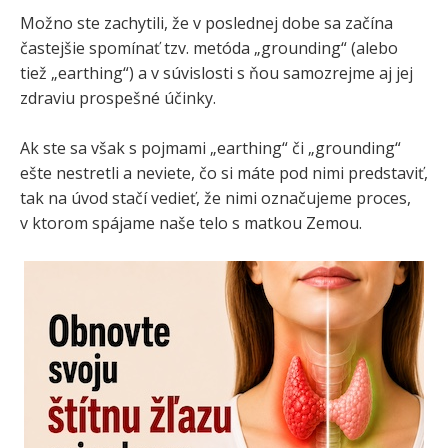
Možno ste zachytili, že v poslednej dobe sa začína
častejšie spomínať tzv. metóda „grounding“ (alebo
tiež „earthing“) a v súvislosti s ňou samozrejme aj jej
zdraviu prospešné účinky.
Ak ste sa však s pojmami „earthing“ či „grounding“
ešte nestretli a neviete, čo si máte pod nimi predstaviť,
tak na úvod stačí vedieť, že nimi označujeme proces,
v ktorom spájame naše telo s matkou Zemou.