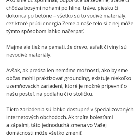
chôdza bosými nohami po hline, tráve, piesku či
dokonca po betóne – všetko sú to vodivé materiály,
cez ktoré prúdi energia Zeme a naše telo si z nej môže
týmto spôsobom ľahko načerpať.
Majme ale tiež na pamäti, že drevo, asfalt či vinyl sú
nevodivé materiály.
Avšak, ak predsa len nemáme možnosti, ako by sme
občas mohli praktizovať grounding, existuje niekoľko
uzemňovacích zariadení, ktoré je možné pripevniť o
našu posteľ, na podlahu či o stoličku.
Tieto zariadenia sú ľahko dostupné v špecializovaných
internetových obchodoch. Ak trpíte bolesťami
a zápalmi, táto jednoduchá zmena vo Vašej
domácnosti môže všetko zmeniť.