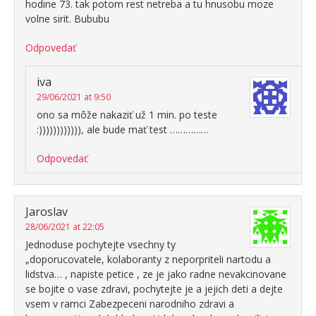
hodine 73. tak potom rest netreba a tu hnusobu moze
volne sirit. Bububu
Odpovedať
iva
29/06/2021 at 9:50
ono sa môže nakaziť už 1 min. po teste
:)))))))))))), ale bude mať test ……………
Odpovedať
Jaroslav
28/06/2021 at 22:05
Jednoduse pochytejte vsechny ty
„doporucovatele, kolaboranty z neporpriteli nartodu a
lidstva… , napiste petice , ze je jako radne nevakcinovane
se bojite o vase zdravi, pochytejte je a jejich deti a dejte
vsem v ramci Zabezpeceni narodniho zdravi a