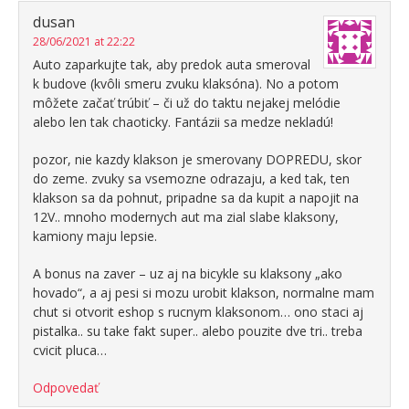
dusan
28/06/2021 at 22:22
Auto zaparkujte tak, aby predok auta smeroval
k budove (kvôli smeru zvuku klaksóna). No a potom
môžete začať trúbiť – či už do taktu nejakej melódie
alebo len tak chaoticky. Fantázii sa medze nekladú!
pozor, nie kazdy klakson je smerovany DOPREDU, skor
do zeme. zvuky sa vsemozne odrazaju, a ked tak, ten
klakson sa da pohnut, pripadne sa da kupit a napojit na
12V.. mnoho modernych aut ma zial slabe klaksony,
kamiony maju lepsie.
A bonus na zaver – uz aj na bicykle su klaksony „ako
hovado“, a aj pesi si mozu urobit klakson, normalne mam
chut si otvorit eshop s rucnym klaksonom… ono staci aj
pistalka.. su take fakt super.. alebo pouzite dve tri.. treba
cvicit pluca…
Odpovedať