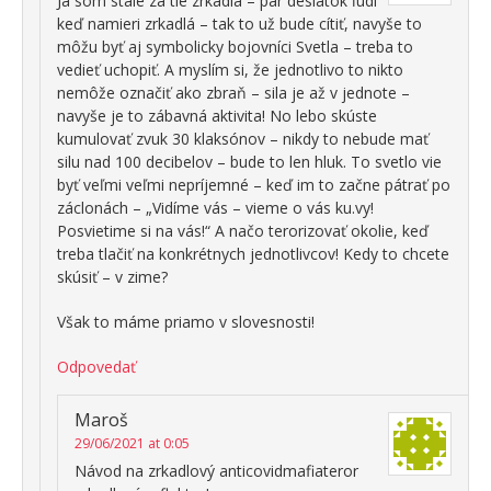
Ja som stále za tie zrkadlá – pár desiatok ľudí
keď namieri zrkadlá – tak to už bude cítiť, navyše to
môžu byť aj symbolicky bojovníci Svetla – treba to
vedieť uchopiť. A myslím si, že jednotlivo to nikto
nemôže označiť ako zbraň – sila je až v jednote –
navyše je to zábavná aktivita! No lebo skúste
kumulovať zvuk 30 klaksónov – nikdy to nebude mať
silu nad 100 decibelov – bude to len hluk. To svetlo vie
byť veľmi veľmi nepríjemné – keď im to začne pátrať po
záclonách – „Vidíme vás – vieme o vás ku.vy!
Posvietime si na vás!“ A načo terorizovať okolie, keď
treba tlačiť na konkrétnych jednotlivcov! Kedy to chcete
skúsiť – v zime?
Však to máme priamo v slovesnosti!
Odpovedať
Maroš
29/06/2021 at 0:05
Návod na zrkadlový anticovidmafiateror