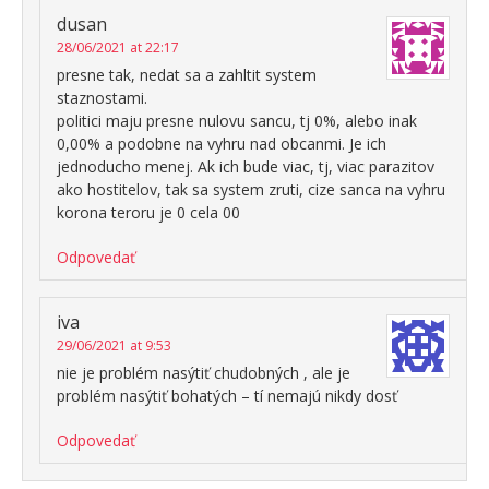
dusan
28/06/2021 at 22:17
presne tak, nedat sa a zahltit system
staznostami.
politici maju presne nulovu sancu, tj 0%, alebo inak
0,00% a podobne na vyhru nad obcanmi. Je ich
jednoducho menej. Ak ich bude viac, tj, viac parazitov
ako hostitelov, tak sa system zruti, cize sanca na vyhru
korona teroru je 0 cela 00
Odpovedať
iva
29/06/2021 at 9:53
nie je problém nasýtiť chudobných , ale je
problém nasýtiť bohatých – tí nemajú nikdy dosť
Odpovedať