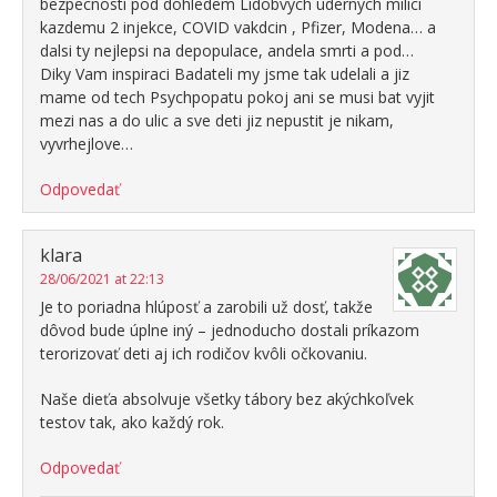
bezpecnosti pod dohledem Lidobvych udernych milici
kazdemu 2 injekce, COVID vakdcin , Pfizer, Modena… a
dalsi ty nejlepsi na depopulace, andela smrti a pod…
Diky Vam inspiraci Badateli my jsme tak udelali a jiz
mame od tech Psychpopatu pokoj ani se musi bat vyjit
mezi nas a do ulic a sve deti jiz nepustit je nikam,
vyvrhejlove…
Odpovedať
klara
28/06/2021 at 22:13
Je to poriadna hlúposť a zarobili už dosť, takže
dôvod bude úplne iný – jednoducho dostali príkazom
terorizovať deti aj ich rodičov kvôli očkovaniu.
Naše dieťa absolvuje všetky tábory bez akýchkoľvek
testov tak, ako každý rok.
Odpovedať