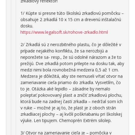
zrkadlový reflektor!
1/ Kúpte si presne túto školskú zrkadlovú pomôcku –
obsahuje 2 zrkadlá 10 x 15 cm a drevenú inštalačnú
dosku.
https://www.legalsoft.sk/rohove-zrkadlo.html
2/ Zrkadlá sú z nerozbitného plastu, čo je dôležité v
prípade nejakého konfliktu, že sa nerozbijú a
neporežete sa- resp., že sú odolné nárazom a že to
prežijú. Dve zrkadlá potom prilepte na dosku tak, aby
medzi nimi bola rovnobežná medzera 0,5 až 1 cm.
Medzera je dôležitá, aby ste nemuseli vŕtať otvor na
zameriavanie cieľa priamo do zrkadla. Vysvetlím, čo
to je. Otázka aké lepidlo – zásadne by nemalo
poleptať pokovovaný plast a zničiť zrkadlovú plochu,
ktorá bude na zadnej časti zrkadla – nedržal som ich
v ruke – možné je aj to, že plast je z oboch strán
zrkadliacej plochy – aj kvôli poškriabaniu pri školskej
výuke. Len tipujem. Chemoprén Extrém silolep.
3/ Otvor na zameriavanie cieľa je – pomôcka v