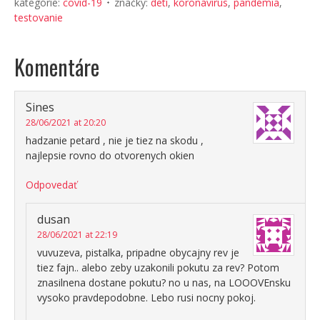
kategórie:
covid-19
značky:
deti
,
koronavírus
,
pandémia
,
testovanie
Komentáre
Sines
28/06/2021 at 20:20
hadzanie petard , nie je tiez na skodu ,
najlepsie rovno do otvorenych okien
Odpovedať
dusan
28/06/2021 at 22:19
vuvuzeva, pistalka, pripadne obycajny rev je
tiez fajn.. alebo zeby uzakonili pokutu za rev? Potom
znasilnena dostane pokutu? no u nas, na LOOOVEnsku
vysoko pravdepodobne. Lebo rusi nocny pokoj.