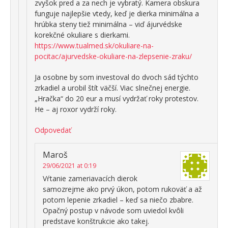
zvyšok pred a za nech je vybratý. Kamera obskura
funguje najlepšie vtedy, keď je dierka minimálna a
hrúbka steny tiež minimálna – viď ájurvédske
korekčné okuliare s dierkami.
https://www.tualmed.sk/okuliare-na-
pocitac/ajurvedske-okuliare-na-zlepsenie-zraku/
Ja osobne by som investoval do dvoch sád týchto
zrkadiel a urobil štít väčší. Viac slnečnej energie.
„Hračka“ do 20 eur a musí vydržať roky protestov.
He – aj roxor vydrží roky.
Odpovedať
Maroš
29/06/2021 at 0:19
Vŕtanie zameriavacích dierok
samozrejme ako prvý úkon, potom rukoväť a až
potom lepenie zrkadiel – keď sa niečo zbabre.
Opačný postup v návode som uviedol kvôli
predstave konštrukcie ako takej.