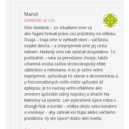
Maroš
29/06/2021 at 1:23
Ešte dodatok – zo zrkadlami sme sa
ako fagani hrávali práve cez prázdniny na sídlisku.
Dvaja – traja sme si vyhliadli obeť – väčšinou
nejaké dievča – a znepríjemnili sme jej cestu
niekam. Niekedy sme tak vytáčali dospelákov. To
podstatné – ruka sa prirodzene chveje, takže
ožiarená osoba zažíva stroboskopický efekt
zábleskov a mihotania. A to je veľmi veľmi
nepríjemné, spôsobuje to závrat a dezorientáciu a
u fotosenzitívnych osôb môže spôsobiť až
epilepsiu. Je to naozaj veľmi efektívne ako
zmrdom spôsobiť vážny nepokoj a strach! Na
klaksóny sa vyserte. Len vystrašené opice robia v
džungli hluk a bordel – mlátia okolo seba konármi
a vrieskajú – aby zahnali inú tlupu alebo väčšieho
predátora. Vy ste opice? Alebo deti Svetla.