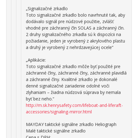
„Signalizačné zrkadlo
Toto signalizačné zrkadlo bolo navrhnuté tak, aby
dodávalo signál pre núdzové použitie, zvlášť
vhodné pre záchranný čln SOLAS a záchranný čln.
2 druhy signalizačného zrkadla sú k dispozícii na
požiadanie, jeden je vyrobený z akrylového plastu
a druhý je vyrobený z nehrdzavejúcej ocele“
„Aplikácie:
Toto signalizačné zrkadlo môže byť použité pre
záchranné člny, záchranné člny, záchranné plavidlá
a záchranné člny. Kvalitné zrkadlo je dokonalé
denné signalizačné zariadenie odolné voči
zlyhaniam – žiadna núdzová súprava by nemala
byť bez neho.“
http://m.sk.henrysafety.com/lifeboat-and-liferaft-
accessories/signaling-mirror.html
MAYDAY taktické signálne zrkadlo Heliograph
Malé taktické signálne zrkadlo
Cena s DPH: