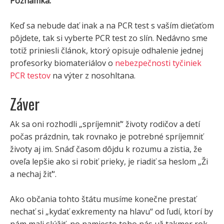
Poznámka:
Keď sa nebude dať inak a na PCR test s vaším dieťaťom
pôjdete, tak si vyberte PCR test zo slín. Nedávno sme
totiž priniesli článok, ktorý opisuje odhalenie jednej
profesorky biomateriálov o
nebezpečnosti tyčiniek
PCR testov
na výter z nosohltana.
Záver
Ak sa oni rozhodli „spríjemniť“ životy rodičov a detí
počas prázdnin, tak rovnako je potrebné spríjemniť
životy aj im. Snáď časom dôjdu k rozumu a zistia, že
oveľa lepšie ako si robiť prieky, je riadiť sa heslom „Ži
a nechaj žiť“.
Ako občania tohto štátu musíme konečne prestať
nechať si „kydať exkrementy na hlavu“ od ľudí, ktorí by