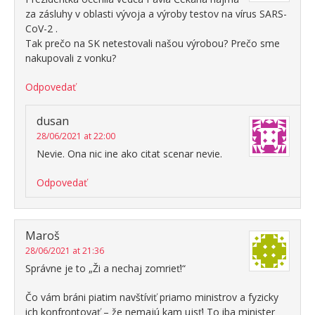
za zásluhy v oblasti vývoja a výroby testov na vírus SARS-
CoV-2 .
Tak prečo na SK netestovali našou výrobou? Prečo sme
nakupovali z vonku?
Odpovedať
dusan
28/06/2021 at 22:00
Nevie. Ona nic ine ako citat scenar nevie.
Odpovedať
Maroš
28/06/2021 at 21:36
Správne je to „Ži a nechaj zomrieť!“
Čo vám bráni piatim navštíviť priamo ministrov a fyzicky
ich konfrontovať – že nemajú kam ujsť! To iba minister