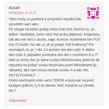
dusan
28/06/2021 at 22:15
Tieto testy su podvod a umyselne vrazdia ludi,
vysvetlim vam ako.
Pri vstupe na tento pobyt treba mat test, berme to, ze
dobre. Nasledne, tento test ma urcitu platnost, exspiraciu,
tak ako ine veci v zivote, napr. licencie. Konkretne ten PCR
ma 72 hodin. No ale co ak je pobyt 168 hodinovy? Pre
neznalych, to je 7 dni. Co potom ten den cislo 4, alebo
den cislo 5, pripadne posledna dva dni s cisomlom 6 a 7?
Ved uz stvrty den je dana osoba NEtestovana, pretoze ak
nepustia na pobyt osobu tesotvanu pred 96hodinami (tj
4dnami), ako tam mozu nechat osobu 4 a viac dni,
NETESTOVANU?
Preto navrhujem este vacsi TEROR a testovat sa pred
kazdym jedlom, tj 5-6x denne. Ved, musime sa chranit,
nie ?
Odpovedať