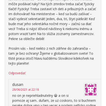
môže podávať ruky? Na tých zmrdov treba začať fyzicky
tlačiť! Fyzicky! Treba zastaviť ich deti a príbuzných a začať
im dohovárať! Na ministerstve – keď sa budú zašívať –
stačí vydesiť sekretariát! Jeden, dva, tri, štyri päťkrát! Keď
bude mať jeho sekretárka nočné mory – začnú sa diať
veci! Treba si nájsť dôvod návštevy k niekomu inému a
potom vraziť tam! Na to slúžia zoznamy zamestnancov.
Pekne sa oblečte debili!
Prosím vás – keď niekto z nich zdrhne do zahraničia –
tam je bez ochrany! Žijeme v globalizovanom svete! To
tlsté prasa otočí hlavu každému Slovákovi kdekoľvek na
tejto planéte!
Odpovedať
dusan
28/06/2021 at 22:18
no on je nepriehladnutelny 😀 a on si
pomoze aj sam.. dufam, ze uz coskoro, to si buchnem
nejake dobre vino v ten vecer a poslem selficko rodine,