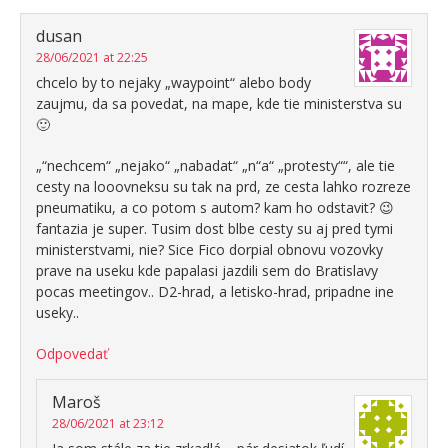
dusan
28/06/2021 at 22:25
chcelo by to nejaky „waypoint“ alebo body
zaujmu, da sa povedat, na mape, kde tie ministerstva su
🙂
„“nechcem“ „nejako“ „nabadat“ „n“a“ „protesty““, ale tie
cesty na looovneksu su tak na prd, ze cesta lahko rozreze
pneumatiku, a co potom s autom? kam ho odstavit? 😉
fantazia je super. Tusim dost blbe cesty su aj pred tymi
ministerstvami, nie? Sice Fico dorpial obnovu vozovky
prave na useku kde papalasi jazdili sem do Bratislavy
pocas meetingov.. D2-hrad, a letisko-hrad, pripadne ine
useky..
Odpovedať
Maroš
28/06/2021 at 23:12