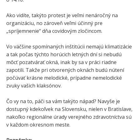
Ako vidíte, takýto protest je veľmi nenáročný na
organizáciu, no zároveň veľmi účinný pre
„spríjemnenie“ dňa covidovým zločincom.
Vo väčšine spomínaných inštitúcii nemajú klimatizácie
a tak počas týchto horúcich letných dní si nebudú
môcť pozatvárať okná, inak by sa v práci riadne
zapotili. Takže pri otvorených oknách budú nútení
počúvať krásne melodické, prípadne nemelodické
zvuky vašich klaksónov.
Čo vy na to, páči sa vám takýto nápad? Navyše je
dostupný kdekoľvek na Slovensku, nielen v Bratislave,
nakoľko regionálne úrady verejného zdravotníctva sú
v každom okresnom meste.