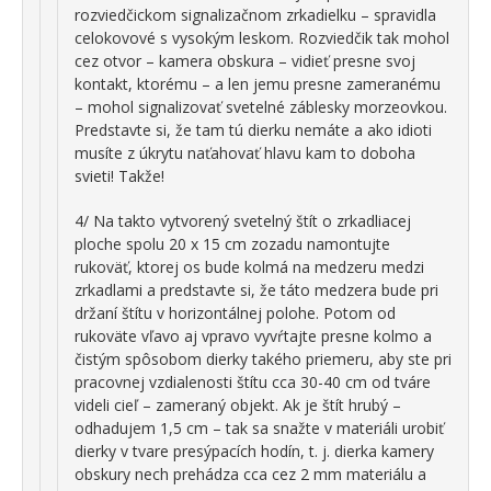
rozviedčickom signalizačnom zrkadielku – spravidla
celokovové s vysokým leskom. Rozviedčik tak mohol
cez otvor – kamera obskura – vidieť presne svoj
kontakt, ktorému – a len jemu presne zameranému
– mohol signalizovať svetelné záblesky morzeovkou.
Predstavte si, že tam tú dierku nemáte a ako idioti
musíte z úkrytu naťahovať hlavu kam to doboha
svieti! Takže!
4/ Na takto vytvorený svetelný štít o zrkadliacej
ploche spolu 20 x 15 cm zozadu namontujte
rukoväť, ktorej os bude kolmá na medzeru medzi
zrkadlami a predstavte si, že táto medzera bude pri
držaní štítu v horizontálnej polohe. Potom od
rukoväte vľavo aj vpravo vyvŕtajte presne kolmo a
čistým spôsobom dierky takého priemeru, aby ste pri
pracovnej vzdialenosti štítu cca 30-40 cm od tváre
videli cieľ – zameraný objekt. Ak je štít hrubý –
odhadujem 1,5 cm – tak sa snažte v materiáli urobiť
dierky v tvare presýpacích hodín, t. j. dierka kamery
obskury nech prehádza cca cez 2 mm materiálu a