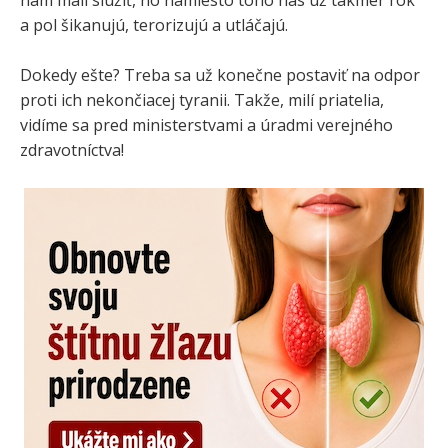
nám mali slúžiť, no namiesto toho nás už takmer rok
a pol šikanujú, terorizujú a utláčajú.
Dokedy ešte? Treba sa už konečne postaviť na odpor
proti ich nekončiacej tyranii. Takže, milí priatelia,
vidíme sa pred ministerstvami a úradmi verejného
zdravotníctva!