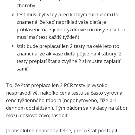
choroby
test musí byť vždy pred každým turnusom (to
znamená, že keď napríklad vaše dieťa je
prihlásené na 3 jednotýždňové turnusy za sebou,
musí mať test každý týždeň)
štát bude preplácať len 2 testy na celé leto (to
znamená, že ak vaše dieťa pôjde na 4 tábory, 2
testy preplatí štát a zvyšné 2 si musíte zaplatiť
sami)
To, že štát prepláca len 2 PCR testy je vysoko
nespravodlivé, nakoľko cena testu sa často vyrovná
cene týždenného tábora (nepobytového, čiže pri
dennom dochádzaní). Tým pádom sa náklady na tábor
môžu doslova zdvojnásobiť!
Je absolútne nepochopiteľné, prečo štát pristúpil