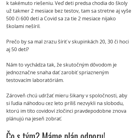
k takémuto riešeniu. Veď deti predsa chodia do školy
už takmer 2 mesiace bez testov, tam sa stretne aj vyše
500 či 600 detí a Covid sa za tie 2 mesiace nijako
školami nešíril.
Prečo by sa mal zrazu šíriť v skupinkách 20, 30 či hoci
aj 50 detí?
Nám to vychádza tak, že skutočným dôvodom je
jednoznačne snaha dať zarobiť spriazneným
testovacím laboratóriám.
Zároveň chcú udržať mieru šikany v spoločnosti, aby
si ľudia náhodou cez leto príliš nezvykli na slobodu,
ktorú im títo covidoví zločinci pravdepodobne znova
plánujú na jeseň zobrať.
Čo s tým? Máme plán odporu!