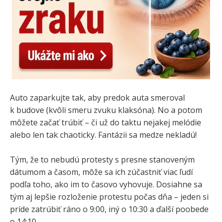
Auto zaparkujte tak, aby predok auta smeroval
k budove (kvôli smeru zvuku klaksóna). No a potom
môžete začať trúbiť – či už do taktu nejakej melódie
alebo len tak chaoticky. Fantázii sa medze nekladú!
Tým, že to nebudú protesty s presne stanoveným
dátumom a časom, môže sa ich zúčastniť viac ľudí
podľa toho, ako im to časovo vyhovuje. Dosiahne sa
tým aj lepšie rozloženie protestu počas dňa – jeden si
príde zatrúbiť ráno o 9:00, iný o 10:30 a ďalší poobede
o 14:10.