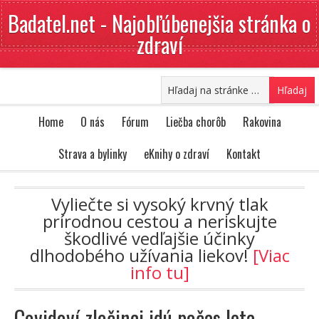
Badatel.net - Najobľúbenejšia stránka o
zdraví
Home
O nás
Fórum
Liečba chorôb
Rakovina
Strava a bylinky
eKnihy o zdraví
Kontakt
Vyliečte si vysoký krvný tlak
prírodnou cestou a neriskujte
škodlivé vedľajšie účinky
dlhodobého užívania liekov!
[Viac
info tu]
Covidoví zločinci idú počas leta