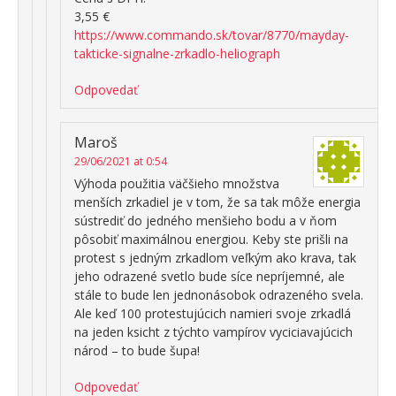
3,55 €
https://www.commando.sk/tovar/8770/mayday-
takticke-signalne-zrkadlo-heliograph
Odpovedať
Maroš
29/06/2021 at 0:54
Výhoda použitia väčšieho množstva
menších zrkadiel je v tom, že sa tak môže energia
sústrediť do jedného menšieho bodu a v ňom
pôsobiť maximálnou energiou. Keby ste prišli na
protest s jedným zrkadlom veľkým ako krava, tak
jeho odrazené svetlo bude síce nepríjemné, ale
stále to bude len jednonásobok odrazeného svela.
Ale keď 100 protestujúcich namieri svoje zrkadlá
na jeden ksicht z týchto vampírov vyciciavajúcich
národ – to bude šupa!
Odpovedať