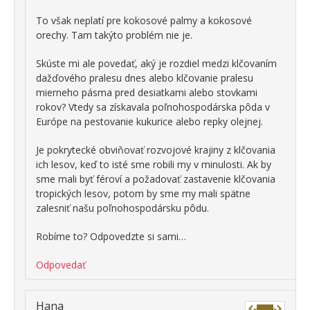
To však neplatí pre kokosové palmy a kokosové
orechy. Tam takýto problém nie je.
Skúste mi ale povedať, aký je rozdiel medzi klčovaním
dažďového pralesu dnes alebo klčovanie pralesu
mierneho pásma pred desiatkami alebo stovkami
rokov? Vtedy sa získavala poľnohospodárska pôda v
Európe na pestovanie kukurice alebo repky olejnej.
Je pokrytecké obviňovať rozvojové krajiny z klčovania
ich lesov, keď to isté sme robili my v minulosti. Ak by
sme mali byť féroví a požadovať zastavenie klčovania
tropických lesov, potom by sme my mali spätne
zalesniť našu poľnohospodársku pôdu.
Robíme to? Odpovedzte si sami…
Odpovedať
Hana