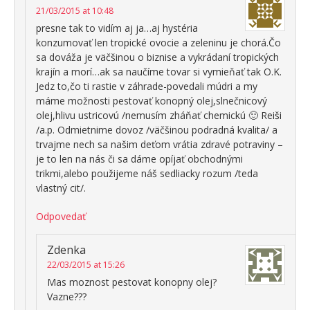
21/03/2015 at 10:48
presne tak to vidím aj ja…aj hystéria
konzumovať len tropické ovocie a zeleninu je chorá.Čo
sa dováža je väčšinou o biznise a vykrádaní tropických
krajín a morí…ak sa naučíme tovar si vymieňať tak O.K.
Jedz to,čo ti rastie v záhrade-povedali múdri a my
máme možnosti pestovať konopný olej,slnečnicový
olej,hlivu ustricovú /nemusím zháňať chemickú 🙂 Reiši
/a.p. Odmietnime dovoz /väčšinou podradná kvalita/ a
trvajme nech sa našim deťom vrátia zdravé potraviny –
je to len na nás či sa dáme opíjať obchodnými
trikmi,alebo použijeme náš sedliacky rozum /teda
vlastný cit/.
Odpovedať
Zdenka
22/03/2015 at 15:26
Mas moznost pestovat konopny olej?
Vazne???