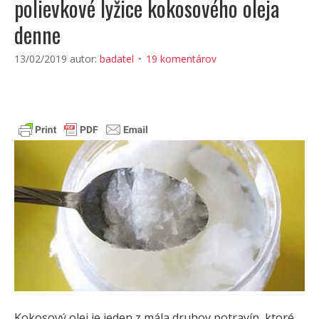
polievkové lyžice kokosového oleja
denne
13/02/2019
autor:
badatel
19 komentárov
Kokosový olej je jeden z mála druhov potravín, ktoré