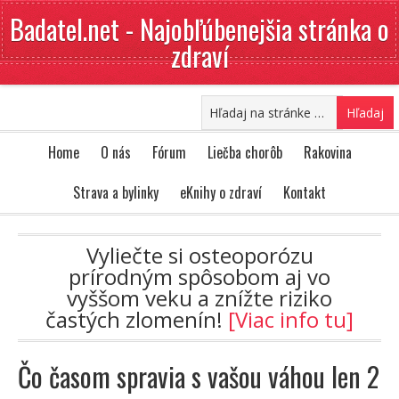
Badatel.net - Najobľúbenejšia stránka o
zdraví
Home
O nás
Fórum
Liečba chorôb
Rakovina
Strava a bylinky
eKnihy o zdraví
Kontakt
Vyliečte si osteoporózu
prírodným spôsobom aj vo
vyššom veku a znížte riziko
častých zlomenín!
[Viac info tu]
Čo časom spravia s vašou váhou len 2