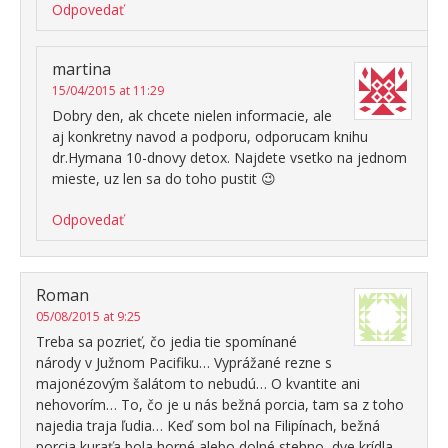
Odpovedať
martina
15/04/2015 at 11:29
Dobry den, ak chcete nielen informacie, ale
aj konkretny navod a podporu, odporucam knihu
dr.Hymana 10-dnovy detox. Najdete vsetko na jednom
mieste, uz len sa do toho pustit 😉
Odpovedať
Roman
05/08/2015 at 9:25
Treba sa pozrieť, čo jedia tie spomínané
národy v Južnom Pacifiku… Vyprážané rezne s
majonézovým šalátom to nebudú… O kvantite ani
nehovorím… To, čo je u nás bežná porcia, tam sa z toho
najedia traja ľudia… Keď som bol na Filipínach, bežná
porcia kuraťa bola horné alebo dolné stehno, dve krídla