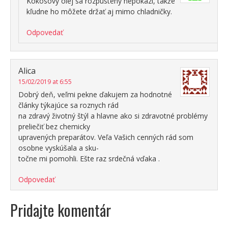
Kokosový olej sa rozpustený nepokazí, takže
kľudne ho môžete držať aj mimo chladničky.
Odpovedať
Alica
15/02/2019 at 6:55
Dobrý deň, veľmi pekne ďakujem za hodnotné
články týkajúce sa roznych rád
na zdravý životný štýl a hlavne ako si zdravotné problémy
preliečiť bez chemicky
upravených preparátov. Veľa Vašich cenných rád som
osobne vyskúšala a sku-
točne mi pomohli. Ešte raz srdečná vďaka .
Odpovedať
Pridajte komentár