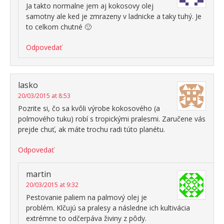
Ja takto normalne jem aj kokosovy olej
samotny ale ked je zmrazeny v ladnicke a taky tuhý. Je
to celkom chutné 🙂
Odpovedať
lasko
20/03/2015 at 8:53
Pozrite si, čo sa kvôli výrobe kokosového (a
polmového tuku) robí s tropickými pralesmi. Zaručene vás
prejde chuť, ak máte trochu radi túto planétu.
Odpovedať
martin
20/03/2015 at 9:32
Pestovanie paliem na palmový olej je
problém. Klčujú sa pralesy a následne ich kultivácia
extrémne to odčerpáva živiny z pôdy.