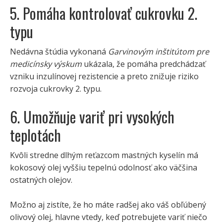
5. Pomáha kontrolovať cukrovku 2.
typu
Nedávna štúdia vykonaná
Garvinovým inštitútom pre
medicínsky výskum
ukázala, že pomáha predchádzať
vzniku inzulínovej rezistencie a preto znižuje riziko
rozvoja cukrovky 2. typu.
6. Umožňuje variť pri vysokých
teplotách
Kvôli stredne dlhým reťazcom mastných kyselín má
kokosový olej vyššiu tepelnú odolnosť ako väčšina
ostatných olejov.
Možno aj zistíte, že ho máte radšej ako váš obľúbený
olivový olej, hlavne vtedy, keď potrebujete variť niečo