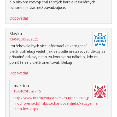
a o nízkom rozvoji civilizačných kardiovaskulárnych
ochorení je viac než zavádzajúce.
Odpovedať
Slávka
13/04/2015 at 20:25
Potřebovala bych více informací ke ketogenní
dietě. potřebuji vědět, jak se podle ní stravovat. děkuji za
případné odkazy nebo za kontakt na někoho, kdo mi
pomůže se v dietě orientovat. Děkuji.
Odpovedať
martina
15/04/2015 at 7:15
http://www.nutraceutica.sk/sk/nutraceutika_p
ri_ochoreniach/nizkosacharidova-dieta/ketogenna-
dieta-lieci.aspx