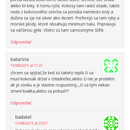
alebo tri krky. K tomu ryža. Kokosy tam rastú všade, takže
voda z kokosového orecha sa ponúka namiesto koly a
dužina sa zje na záver ako dezert. Preferejú sa tam ryby a
morské plody, ktoré obsahujú minimum tuku. Pripravujú
sa väčšinou grile. Všetci sú tam samozrejme štíhli.
Odpovedať
katarina
15/08/2015 at 11:21
chcem sa spýtať,že ked sú taketo teplá či sa
musí kokosák držať v chladničke,alebo či nie je problém
ak je vonku a je vlastne rozpustený,,,či sa tým nekao
zmení kvalita,alebo sa pokazí??
Odpovedať
badatel
15/08/2015 at 20:57