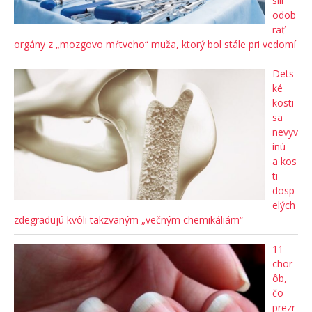
sili
odob
rať
orgány z „mozgovo mŕtveho“ muža, ktorý bol stále pri vedomí
Dets
ké
kosti
sa
nevyv
inú
a kos
ti
dosp
elých
zdegradujú kvôli takzvaným „večným chemikáliám“
11
chor
ôb,
čo
prezr