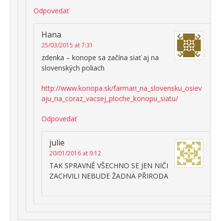
Odpovedať
Hana
25/03/2015 at 7:31
zdenka – konope sa začína siať aj na
slovenských poliach
http://www.konopa.sk/farmari_na_slovensku_osiev
aju_na_coraz_vacsej_ploche_konopu_siatu/
Odpovedať
julie
20/01/2016 at 9:12
TAK SPRAVNĚ VŠECHNO SE JEN NIČI
ZACHVILI NEBUDE ŽADNA PŘIRODA