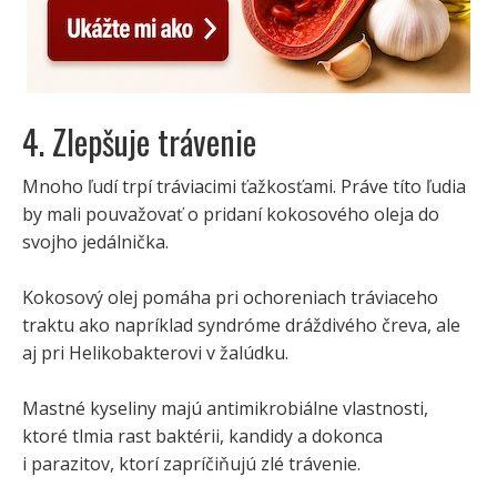
4. Zlepšuje trávenie
Mnoho ľudí trpí tráviacimi ťažkosťami. Práve títo ľudia
by mali pouvažovať o pridaní kokosového oleja do
svojho jedálnička.
Kokosový olej pomáha pri ochoreniach tráviaceho
traktu ako napríklad syndróme dráždivého čreva, ale
aj pri Helikobakterovi v žalúdku.
Mastné kyseliny majú antimikrobiálne vlastnosti,
ktoré tlmia rast baktérii, kandidy a dokonca
i parazitov, ktorí zapríčiňujú zlé trávenie.