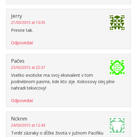
Jerry
21/03/2015 at 10:35
Presne tak.
Odpovedať
Pačes
23/03/2015 at 22:37
Vsetko exoticke ma svoj ekvivalent v tom
podnebnom pasme, kde kto zije. Kokosovy olej plne
nahradi tekvicovy!
Odpovedať
Ncknm
24/03/2015 at 12:43
Tvrdiť zázraky o dĺžke života v južnom Pacifiku