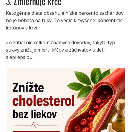
3. Zmierňuje kŕče
Ketogénna diéta obsahuje nízke percento sacharidov,
no je bohatá na tuky. To vedie k zvýšenej koncentrácii
ketónov v krvi.
Zo zatiaľ nie celkom známych dôvodov, takýto typ
stravy znižuje mieru kŕčov a záchvatov u detí
s epilepsiou.