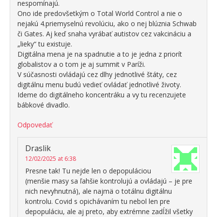
nespomínajú.
Ono ide predovšetkým o Total World Control a nie o
nejakú 4.priemyselnú revolúciu, ako o nej blúznia Schwab
či Gates. Aj keď snaha vyrábať autistov cez vakcináciu a
„lieky“ tu existuje.
Digitálna mena je na spadnutie a to je jedna z priorít
globalistov a o tom je aj summit v Paríži.
V súčasnosti ovládajú cez dlhy jednotlivé štáty, cez
digitálnu menu budú vedieť ovládať jednotlivé životy.
Ideme do digitálneho koncentráku a vy tu recenzujete
bábkové divadlo.
Odpovedať
Draslik
12/02/2025 at 6:38
Presne tak! Tu nejde len o depopuláciou
(menšie masy sa ľahšie kontrolujú a ovládajú – je pre
nich nevyhnutná), ale najmä o totálnu digitálnu
kontrolu. Covid s opichávaním tu nebol len pre
depopuláciu, ale aj preto, aby extrémne zadĺžil všetky