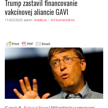
Trump zastavil financovanie
vakcínovej aliancie GAVI
11/02/2025
autor:
redakcia
64 komentárov
(Cassie B.,
Natural News
) Miliardársky samozvaný