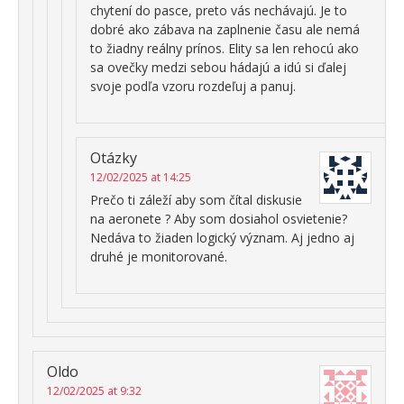
chytení do pasce, preto vás nechávajú. Je to
dobré ako zábava na zaplnenie času ale nemá
to žiadny reálny prínos. Elity sa len rehocú ako
sa ovečky medzi sebou hádajú a idú si ďalej
svoje podľa vzoru rozdeľuj a panuj.
Otázky
12/02/2025 at 14:25
Prečo ti záleží aby som čítal diskusie
na aeronete ? Aby som dosiahol osvietenie?
Nedáva to žiaden logický význam. Aj jedno aj
druhé je monitorované.
Oldo
12/02/2025 at 9:32