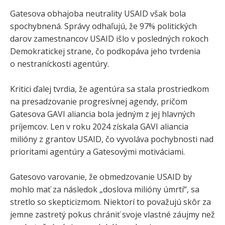
Gatesova obhajoba neutrality USAID však bola
spochybnená. Správy odhaľujú, že 97% politických
darov zamestnancov USAID išlo v posledných rokoch
Demokratickej strane, čo podkopáva jeho tvrdenia
o nestraníckosti agentúry.
Kritici ďalej tvrdia, že agentúra sa stala prostriedkom
na presadzovanie progresívnej agendy, pričom
Gatesova GAVI aliancia bola jedným z jej hlavných
príjemcov. Len v roku 2024 získala GAVI aliancia
milióny z grantov USAID, čo vyvoláva pochybnosti nad
prioritami agentúry a Gatesovými motiváciami.
Gatesovo varovanie, že obmedzovanie USAID by
mohlo mať za následok „doslova milióny úmrtí“, sa
stretlo so skepticizmom. Niektorí to považujú skôr za
jemne zastretý pokus chrániť svoje vlastné záujmy než