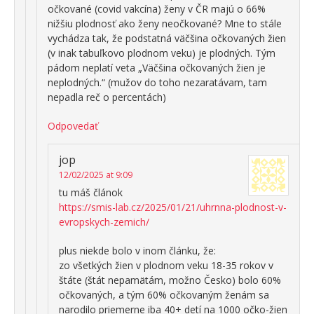
očkované (covid vakcína) ženy v ČR majú o 66%
nižšiu plodnosť ako ženy neočkované? Mne to stále
vychádza tak, že podstatná väčšina očkovaných žien
(v inak tabuľkovo plodnom veku) je plodných. Tým
pádom neplatí veta „Väčšina očkovaných žien je
neplodných.“ (mužov do toho nezaratávam, tam
nepadla reč o percentách)
Odpovedať
jop
12/02/2025 at 9:09
tu máš článok
https://smis-lab.cz/2025/01/21/uhrnna-plodnost-v-
evropskych-zemich/
plus niekde bolo v inom článku, že:
zo všetkých žien v plodnom veku 18-35 rokov v
štáte (štát nepamätám, možno Česko) bolo 60%
očkovaných, a tým 60% očkovaným ženám sa
narodilo priemerne iba 40+ detí na 1000 očko-žien