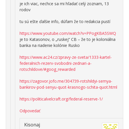
je ich viac, nechce sa mi hľadať celý zoznam, 13
rodov
tu sú ešte ďalšie info, dúfam že to redakcia pustí
https://www.youtube.com/watch?v=PPogKBA5SWQ
je to Katasonov, o „ruskej“ CB – že to je koloniálna
banka na riadenie kolónie Rusko
https://www.ac24.cz/zpravy-ze-sveta/1333-kartel-
federalnich-rezerv-svobodni-zednari-a-
rotschildove/#goog_rewarded
https://zagovor.jofo.me/304739-rotshildyi-semya-
bankirov-pod-senyu-quot-krasnogo-schita-quot.html
https://politicalvelcraft.org/federal-reserve-1/
Odpovedať
Kisonaj