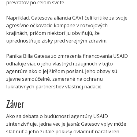
prevratov po celom svete.
Napríklad, Gatesova aliancia GAVI čelí kritike za svoje
agresívne očkovacie kampane v rozvojových
krajinách, pričom niektorí ju obviňujú, že
uprednostňuje zisky pred verejným zdravím.
Panika Billa Gatesa zo zmrazenia financovania USAID
odhaľuje viac o jeho vlastných záujmoch v tejto
agentúre ako o jej širšom poslaní. Jeho obavy sú
zjavne samoúčelné, zamerané na ochranu
lukratívnych partnerstiev vlastnej nadácie.
Záver
Ako sa debata o budúcnosti agentúry USAID
zintenzívňuje, jedna vec je jasná: Gatesov vplyv môže
slabnúť a jeho zúfalé pokusy ovládnuť naratív len