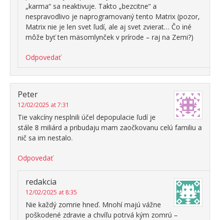
„karma“ sa neaktivuje. Takto „bezcitne“ a
nespravodlivo je naprogramovaný tento Matrix (pozor,
Matrix nie je len svet ľudí, ale aj svet zvierat… Čo iné
môže byť ten mäsomlynček v prírode – raj na Zemi?)
Odpovedať
Peter
12/02/2025 at 7:31
Tie vakcíny nesplnili účel depopulacie ľudí je
stále 8 miliárd a pribudaju mam zaočkovanu celú familiu a
nič sa im nestalo.
Odpovedať
redakcia
12/02/2025 at 8:35
Nie každý zomrie hneď. Mnohí majú vážne
poškodené zdravie a chvíľu potrvá kým zomrú –