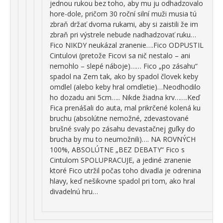
jednou rukou bez toho, aby mu ju odhadzovalo
hore-dole, pričom 30 roční silní muži musia tú
zbraň držať dvoma rukami, aby si zaistili že im
zbraň pri výstrele nebude nadhadzovať ruku…
Fico NIKDY neukázal zranenie….Fico ODPUSTIL
Cintulovi (pretože Ficovi sa nič nestalo – ani
nemohlo – slepé náboje)…… Fico „po zásahu“
spadol na Zem tak, ako by spadol človek keby
omdlel (alebo keby hral omdletie)…Neodhodilo
ho dozadu ani 5cm….. Nikde žiadna krv…….Keď
Fica prenášali do auta, mal prikrčené kolená ku
bruchu (absolútne nemožné, zdevastované
brušné svaly po zásahu devastačnej guľky do
brucha by mu to neumožnili)…. NA ROVNÝCH
100%, ABSOLÚTNE „BEZ DEBATY“ Fico s
Cintulom SPOLUPRACUJE, a jediné zranenie
ktoré Fico utržil počas toho divadla je odrenina
hlavy, keď nešikovne spadol pri tom, ako hral
divadelnú hru…