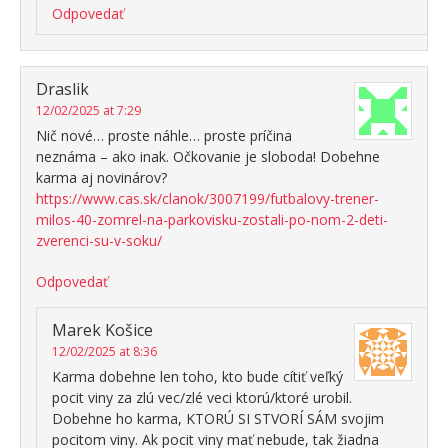
Odpovedať
Draslik
12/02/2025 at 7:29
Nič nové… proste náhle… proste príčina
neznáma – ako inak. Očkovanie je sloboda! Dobehne
karma aj novinárov?
https://www.cas.sk/clanok/3007199/futbalovy-trener-
milos-40-zomrel-na-parkovisku-zostali-po-nom-2-deti-
zverenci-su-v-soku/
Odpovedať
Marek Košice
12/02/2025 at 8:36
Karma dobehne len toho, kto bude cítiť veľký
pocit viny za zlú vec/zlé veci ktorú/ktoré urobil.
Dobehne ho karma, KTORÚ SI STVORÍ SÁM svojim
pocitom viny. Ak pocit viny mať nebude, tak žiadna