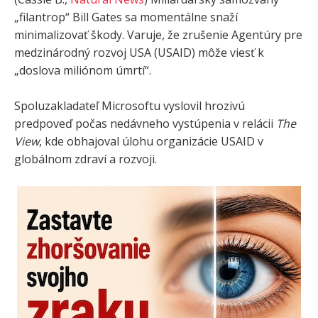
„filantrop“ Bill Gates sa momentálne snaží
minimalizovať škody. Varuje, že zrušenie Agentúry pre
medzinárodný rozvoj USA (USAID) môže viesť k
„doslova miliónom úmrtí“.
Spoluzakladateľ Microsoftu vyslovil hrozivú
predpoveď počas nedávneho vystúpenia v relácii
The
View
, kde obhajoval úlohu organizácie USAID v
globálnom zdraví a rozvoji.