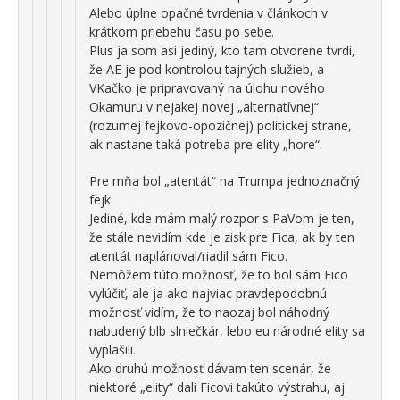
Alebo úplne opačné tvrdenia v článkoch v
krátkom priebehu času po sebe.
Plus ja som asi jediný, kto tam otvorene tvrdí,
že AE je pod kontrolou tajných služieb, a
VKačko je pripravovaný na úlohu nového
Okamuru v nejakej novej „alternatívnej“
(rozumej fejkovo-opozičnej) politickej strane,
ak nastane taká potreba pre elity „hore“.
Pre mňa bol „atentát“ na Trumpa jednoznačný
fejk.
Jediné, kde mám malý rozpor s PaVom je ten,
že stále nevidím kde je zisk pre Fica, ak by ten
atentát naplánoval/riadil sám Fico.
Nemôžem túto možnosť, že to bol sám Fico
vylúčiť, ale ja ako najviac pravdepodobnú
možnosť vidím, že to naozaj bol náhodný
nabudený blb slniečkár, lebo eu národné elity sa
vyplašili.
Ako druhú možnosť dávam ten scenár, že
niektoré „elity“ dali Ficovi takúto výstrahu, aj