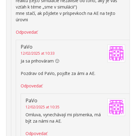
realitu (tejto simulácie nezávisle od toho, aký je váš
vzťah k téme „sme v simulácii“)
mne stačí, ak pôjdete v príspevkoch na AE na tejto
úrovni
Odpovedať
PaVo
12/02/2025 at 10:33
Ja sa prihováram 🙂
Pozdrav od PaVo, pojďte za ámi a AE.
Odpovedať
PaVo
12/02/2025 at 10:35
Omluva, vynechávají mi písmenka, má
být za námi na AE.
Odpovedať