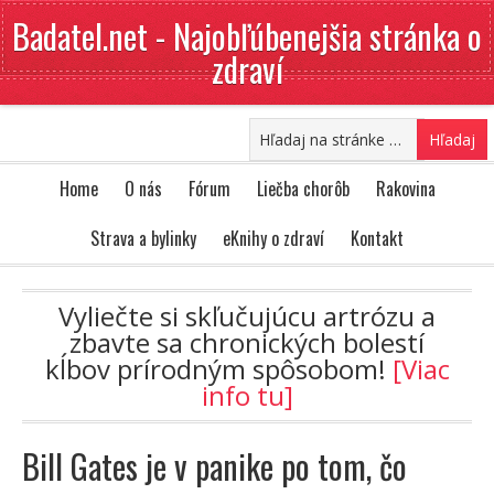
Badatel.net - Najobľúbenejšia stránka o
zdraví
Home
O nás
Fórum
Liečba chorôb
Rakovina
Strava a bylinky
eKnihy o zdraví
Kontakt
Vyliečte si skľučujúcu artrózu a
zbavte sa chronických bolestí
kĺbov prírodným spôsobom!
[Viac
info tu]
Bill Gates je v panike po tom, čo