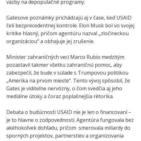
väzby na depopulačné programy.
Gatesove poznámky prichádzajú aj v čase, keď USAID
čelí bezprecedentnej kontrole. Elon Musk bol vo svojej
kritike hlasný, pričom agentúru nazval „zločineckou
organizáciou“ a obhajuje jej zrušenie.
Minister zahraničných vecí Marco Rubio medzitým
pozastavil takmer všetku zahraničnú pomoc, aby
zabezpečil, že bude v súlade s Trumpovou politikou
„Amerika na prvom mieste“. Tento vývoj spôsobil, že
Gates je viditeľne nervózny, o čom svedčia aj jeho
mediálne útoky a čoraz poplašnejšia rétorika.
Debata o budúcnosti USAID nie je len o financovaní –
je to hlavne o zodpovednosti. Agentúra fungovala bez
akéhokoľvek dohľadu, pričom smerovala miliardy do
sporných projektov, partnerstiev a organizovania