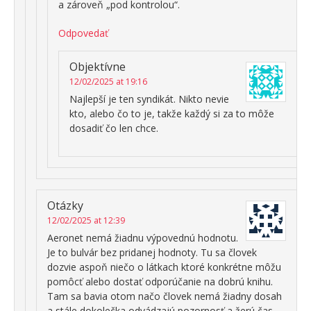
a zároveň „pod kontrolou“.
Odpovedať
Objektívne
12/02/2025 at 19:16
Najlepší je ten syndikát. Nikto nevie
kto, alebo čo to je, takže každý si za to môže
dosadiť čo len chce.
Otázky
12/02/2025 at 12:39
Aeronet nemá žiadnu výpovednú hodnotu.
Je to bulvár bez pridanej hodnoty. Tu sa človek
dozvie aspoň niečo o látkach ktoré konkrétne môžu
pomôcť alebo dostať odporúčanie na dobrú knihu.
Tam sa bavia otom načo človek nemá žiadny dosah
a stále dokolečka odvádzajú pozornosť a žerú čas