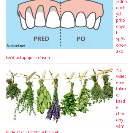
jedno
duch
ých
príro
dnýc
h
spôs
obov
ako
liečiť ustupujúce ďasná
Na
vylieč
enie
takm
er
každ
ej
chor
oby
vám
bude stačiť týchto 9 byliniek