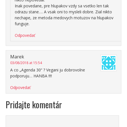
Inak povedane, pre hlupakov vzdy sa vsetko len tak
odrazu stane…. A vsak oni to mysleli dobre. Zial nikto
nechape, ze metoda medovych motuzov na hlupakov
funguje.
Odpovedať
Marek
03/08/2018 at 15:54
A co „Agenda 30“ ? Vegani ju dobrovolne
podporuju… HANBA !!!!
Odpovedať
Pridajte komentár