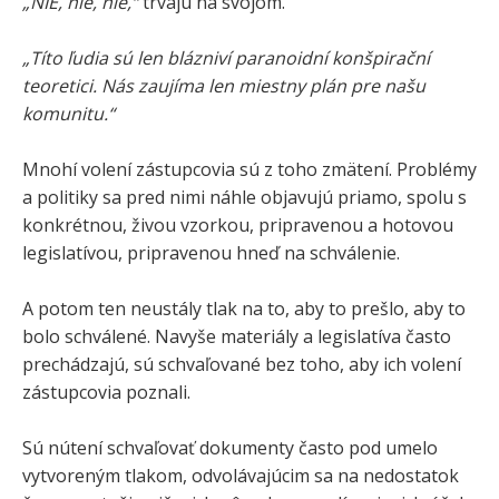
„NIE, nie, nie,“
trvajú na svojom.
„Títo ľudia sú len blázniví paranoidní konšpirační
teoretici. Nás zaujíma len miestny plán pre našu
komunitu.“
Mnohí volení zástupcovia sú z toho zmätení. Problémy
a politiky sa pred nimi náhle objavujú priamo, spolu s
konkrétnou, živou vzorkou, pripravenou a hotovou
legislatívou, pripravenou hneď na schválenie.
A potom ten neustály tlak na to, aby to prešlo, aby to
bolo schválené. Navyše materiály a legislatíva často
prechádzajú, sú schvaľované bez toho, aby ich volení
zástupcovia poznali.
Sú nútení schvaľovať dokumenty často pod umelo
vytvoreným tlakom, odvolávajúcim sa na nedostatok