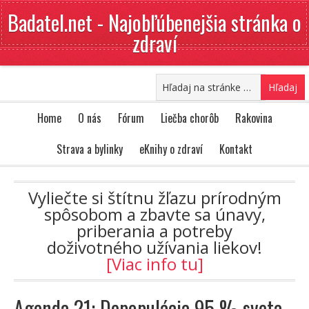
Badatel.net - Najobľúbenejšia stránka o
zdraví
Home
O nás
Fórum
Liečba chorôb
Rakovina
Strava a bylinky
eKnihy o zdraví
Kontakt
Vyliečte si štítnu žľazu prírodným
spôsobom a zbavte sa únavy,
priberania a potreby
doživotného užívania liekov!
[Viac info tu]
Agenda 21: Depopulácia 95 % sveta