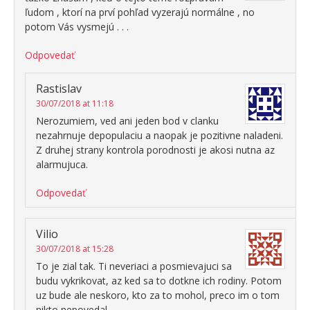
ľudom , ktorí na prví pohľad vyzerajú normálne , no
potom Vás vysmejú . . .
Odpovedať
Rastislav
30/07/2018 at 11:18
Nerozumiem, ved ani jeden bod v clanku
nezahrnuje depopulaciu a naopak je pozitivne naladeni.
Z druhej strany kontrola porodnosti je akosi nutna az
alarmujuca.
Odpovedať
Vilio
30/07/2018 at 15:28
To je zial tak. Ti neveriaci a posmievajuci sa
budu vykrikovat, az ked sa to dotkne ich rodiny. Potom
uz bude ale neskoro, kto za to mohol, preco im o tom
nikto nepovedal.