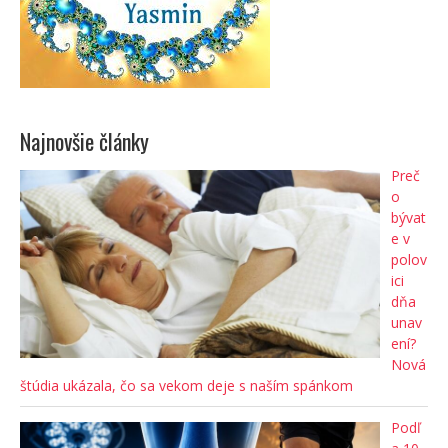
Najnovšie články
Preč
o
bývat
e v
polov
ici
dňa
unav
ení?
Nová
štúdia ukázala, čo sa vekom deje s naším spánkom
Podľ