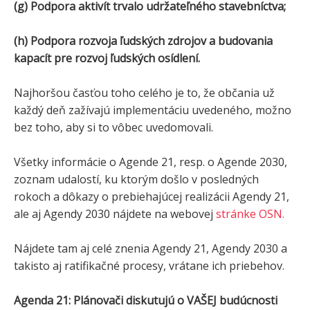
(g) Podpora aktivít trvalo udržateľného stavebníctva;
(h) Podpora rozvoja ľudských zdrojov a budovania
kapacít pre rozvoj ľudských osídlení.
Najhoršou časťou toho celého je to, že občania už
každý deň zažívajú implementáciu uvedeného, možno
bez toho, aby si to vôbec uvedomovali.
Všetky informácie o Agende 21, resp. o Agende 2030,
zoznam udalostí, ku ktorým došlo v posledných
rokoch a dôkazy o prebiehajúcej realizácii Agendy 21,
ale aj Agendy 2030 nájdete na webovej
stránke OSN.
Nájdete tam aj celé znenia Agendy 21, Agendy 2030 a
takisto aj ratifikačné procesy, vrátane ich priebehov.
Agenda 21: Plánovači diskutujú o VAŠEJ budúcnosti