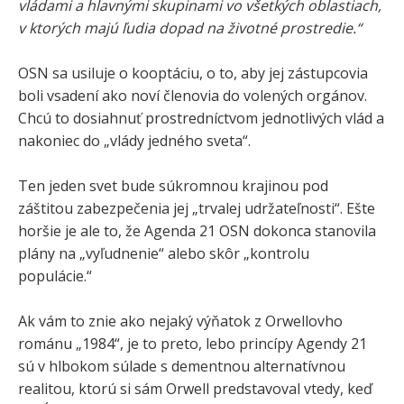
vládami a hlavnými skupinami vo všetkých oblastiach,
v ktorých majú ľudia dopad na životné prostredie.“
OSN sa usiluje o kooptáciu, o to, aby jej zástupcovia
boli vsadení ako noví členovia do volených orgánov.
Chcú to dosiahnuť prostredníctvom jednotlivých vlád a
nakoniec do „vlády jedného sveta“.
Ten jeden svet bude súkromnou krajinou pod
záštitou zabezpečenia jej „trvalej udržateľnosti“. Ešte
horšie je ale to, že Agenda 21 OSN dokonca stanovila
plány na „vyľudnenie“ alebo skôr „kontrolu
populácie.“
Ak vám to znie ako nejaký výňatok z Orwellovho
románu „1984“, je to preto, lebo princípy Agendy 21
sú v hlbokom súlade s dementnou alternatívnou
realitou, ktorú si sám Orwell predstavoval vtedy, keď