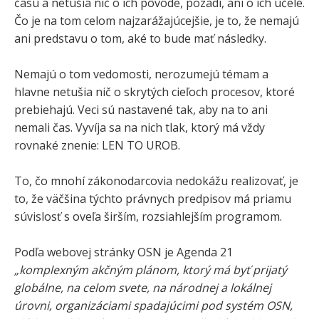
času a netušia nič o ich pôvode, pozadí, ani o ich účele.
Čo je na tom celom najzarážajúcejšie, je to, že nemajú
ani predstavu o tom, aké to bude mať následky.
Nemajú o tom vedomosti, nerozumejú témam a
hlavne netušia nič o skrytých cieľoch procesov, ktoré
prebiehajú. Veci sú nastavené tak, aby na to ani
nemali čas. Vyvíja sa na nich tlak, ktorý má vždy
rovnaké znenie: LEN TO UROB.
To, čo mnohí zákonodarcovia nedokážu realizovať, je
to, že väčšina týchto právnych predpisov má priamu
súvislosť s oveľa širším, rozsiahlejším programom.
Podľa webovej stránky OSN je Agenda 21
„komplexným akčným plánom, ktorý má byť prijatý
globálne, na celom svete, na národnej a lokálnej
úrovni, organizáciami spadajúcimi pod systém OSN,