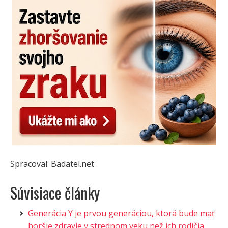
Spracoval: Badatel.net
Súvisiace články
Generácia Y je prvou generáciou, ktorá bude mať
horšie zdravie v strednom veku než ich rodičia.