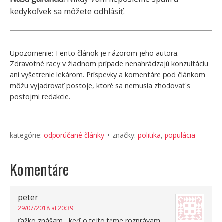
kedykoľvek sa môžete odhlásiť.
Upozornenie:
Tento článok je názorom jeho autora.
Zdravotné rady v žiadnom prípade nenahrádzajú konzultáciu
ani vyšetrenie lekárom. Príspevky a komentáre pod článkom
môžu vyjadrovať postoje, ktoré sa nemusia zhodovať s
postojmi redakcie.
kategórie:
odporúčané články
značky:
politika
,
populácia
Komentáre
peter
29/07/2018 at 20:39
ťažko znášam , keď o tejto téme rozprávam