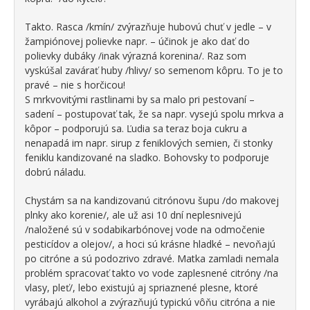
Takto. Rasca /kmín/ zvýrazňuje hubovú chuť v jedle – v
žampiónovej polievke napr. – účinok je ako dať do
polievky dubáky /inak výrazná korenina/. Raz som
vyskúšal zavárať huby /hlivy/ so semenom kôpru. To je to
pravé – nie s horčicou!
S mrkvovitými rastlinami by sa malo pri pestovaní –
sadení – postupovať tak, že sa napr. vysejú spolu mrkva a
kôpor – podporujú sa. Ľudia sa teraz boja cukru a
nenapadá im napr. sirup z feniklových semien, či stonky
feniklu kandizované na sladko. Bohovsky to podporuje
dobrú náladu.
Chystám sa na kandizovanú citrónovu šupu /do makovej
plnky ako korenie/, ale už asi 10 dní neplesnivejú
/naložené sú v sodabikarbónovej vode na odmočenie
pesticídov a olejov/, a hoci sú krásne hladké – nevoňajú
po citróne a sú podozrivo zdravé. Matka zamladi nemala
problém spracovať takto vo vode zaplesnené citróny /na
vlasy, pleť/, lebo existujú aj spriaznené plesne, ktoré
vyrábajú alkohol a zvýrazňujú typickú vôňu citróna a nie