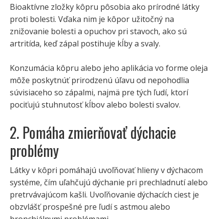
Bioaktívne zložky kôpru pôsobia ako prírodné látky
proti bolesti. Vďaka nim je kôpor užitočný na
znižovanie bolesti a opuchov pri stavoch, ako sú
artritída, keď zápal postihuje kĺby a svaly.
Konzumácia kôpru alebo jeho aplikácia vo forme oleja
môže poskytnúť prirodzenú úľavu od nepohodlia
súvisiaceho so zápalmi, najmä pre tých ľudí, ktorí
pociťujú stuhnutosť kĺbov alebo bolesti svalov.
2. Pomáha zmierňovať dýchacie
problémy
Látky v kôpri pomáhajú uvoľňovať hlieny v dýchacom
systéme, čím uľahčujú dýchanie pri prechladnutí alebo
pretrvávajúcom kašli. Uvoľňovanie dýchacích ciest je
obzvlášť prospešné pre ľudí s astmou alebo