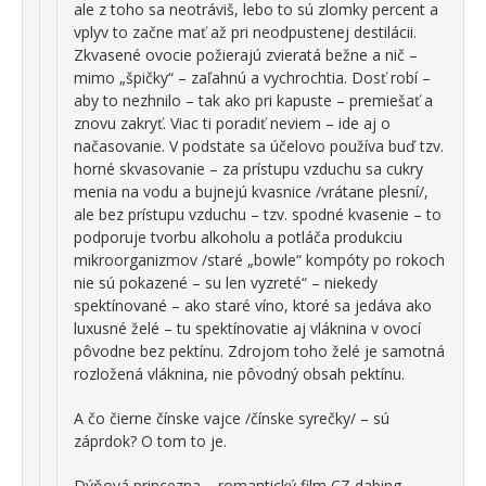
ale z toho sa neotráviš, lebo to sú zlomky percent a
vplyv to začne mať až pri neodpustenej destilácii.
Zkvasené ovocie požierajú zvieratá bežne a nič –
mimo „špičky“ – zaľahnú a vychrochtia. Dosť robí –
aby to nezhnilo – tak ako pri kapuste – premiešať a
znovu zakryť. Viac ti poradiť neviem – ide aj o
načasovanie. V podstate sa účelovo používa buď tzv.
horné skvasovanie – za prístupu vzduchu sa cukry
menia na vodu a bujnejú kvasnice /vrátane plesní/,
ale bez prístupu vzduchu – tzv. spodné kvasenie – to
podporuje tvorbu alkoholu a potláča produkciu
mikroorganizmov /staré „bowle“ kompóty po rokoch
nie sú pokazené – su len vyzreté“ – niekedy
spektínované – ako staré víno, ktoré sa jedáva ako
luxusné želé – tu spektínovatie aj vláknina v ovocí
pôvodne bez pektínu. Zdrojom toho želé je samotná
rozložená vláknina, nie pôvodný obsah pektínu.
A čo čierne čínske vajce /čínske syrečky/ – sú
záprdok? O tom to je.
Dýňová princezna – romantický film CZ dabing