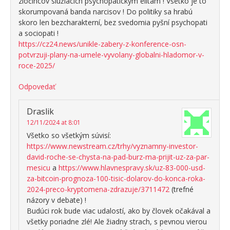
zločincov slúžiacich psychopatickým elitám ! Všetko je to
skorumpovaná banda narcisov ! Do politiky sa hrabú
skoro len bezcharakterní, bez svedomia pyšní psychopati
a sociopati !
https://cz24.news/unikle-zabery-z-konference-osn-
potvrzuji-plany-na-umele-vyvolany-globalni-hladomor-v-
roce-2025/
Odpovedať
Draslik
12/11/2024 at 8:01
Všetko so všetkým súvisí:
https://www.newstream.cz/trhy/vyznamny-investor-
david-roche-se-chysta-na-pad-burz-ma-prijit-uz-za-par-
mesicu
a
https://www.hlavnespravy.sk/uz-83-000-usd-
za-bitcoin-prognoza-100-tisic-dolarov-do-konca-roka-
2024-preco-kryptomena-zdrazuje/3711472
(trefné
názory v debate) !
Budúci rok bude viac udalostí, ako by človek očakával a
všetky poriadne zlé! Ale žiadny strach, s pevnou vierou