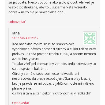
sú jedovaté. Niečo podobné ako jablčný ocot. Ale keď je
všetko postriekané, aby to v supermarkete vyzeralo
dobre – už to nie je mikrobiálne ono.
Odpovedať
iana
11/11/2024 at 20:17
Ked napríklad robím sirup zo smrekovych
vyhonkov a dávam pomedzi citrony a cukor tak to vzdy
prekvasi, a teda pozerie trochu curku, a potom nemam
az tak husty sirup
To ako včelí pel prekvaseny v mede, teda aktivovany to
su tie správne baktérie .
Citrony samé o sebe som este nekvasila,ani
nespracovávala plesnivé,počujem/čítam prvy krat. aj
ked je pravda ze mi obcas v jablčnom octe minivlákno
plesne pláva…
o.i. kvasí tam aj ten pektin v citronoch aj v jablkách?
Odpovedať