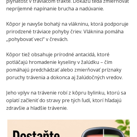
plynatosť v tráviacom trakte. Dokážu teda zmierňovať
nepríjemné napínanie brucha a nadúvanie.
Kôpor je navyše bohatý na vlákninu, ktorá podporuje
prirodzené tráviace pohyby čriev. Vláknina pomáha
„pohybovať veci“ v črevách.
Kôpor tiež obsahuje prírodné antacidá, ktoré
potláčajú hromadenie kyseliny v žalúdku – čím
pomáhajú predchádzať alebo zmierňovať príznaky
poruchy trávenia a dokonca aj žalúdočných vredov.
Jeho vplyv na trávenie robí z kôpru bylinku, ktorú sa
oplatí začleniť do stravy pre tých ľudí, ktorí hľadajú
zdravšie a hladšie trávenie.