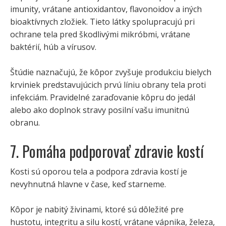
imunity, vrátane antioxidantov, flavonoidov a iných
bioaktívnych zložiek. Tieto látky spolupracujú pri
ochrane tela pred škodlivými mikróbmi, vrátane
baktérií, húb a vírusov.
Štúdie naznačujú, že kôpor zvyšuje produkciu bielych
krviniek predstavujúcich prvú líniu obrany tela proti
infekciám. Pravidelné zaraďovanie kôpru do jedál
alebo ako doplnok stravy posilní vašu imunitnú
obranu.
7. Pomáha podporovať zdravie kostí
Kosti sú oporou tela a podpora zdravia kostí je
nevyhnutná hlavne v čase, keď starneme.
Kôpor je nabitý živinami, ktoré sú dôležité pre
hustotu, integritu a silu kostí, vrátane vápnika, železa,