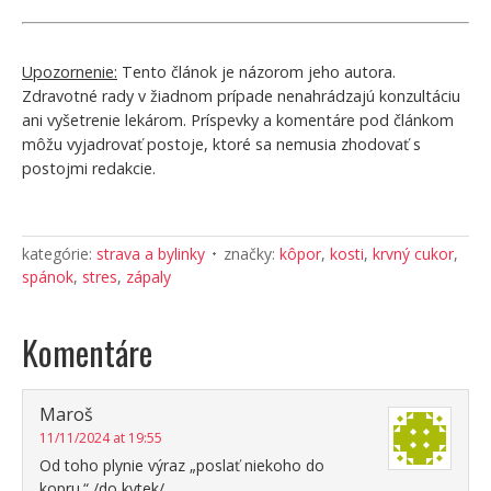
Upozornenie:
Tento článok je názorom jeho autora.
Zdravotné rady v žiadnom prípade nenahrádzajú konzultáciu
ani vyšetrenie lekárom. Príspevky a komentáre pod článkom
môžu vyjadrovať postoje, ktoré sa nemusia zhodovať s
postojmi redakcie.
kategórie:
strava a bylinky
značky:
kôpor
,
kosti
,
krvný cukor
,
spánok
,
stres
,
zápaly
Komentáre
Maroš
11/11/2024 at 19:55
Od toho plynie výraz „poslať niekoho do
kopru.“ /do kytek/.