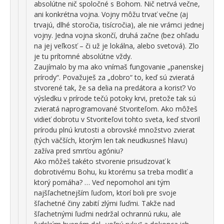
absolútne nič spoločné s Bohom. Nič netrvá večne,
ani konkrétna vojna. Vojny môžu trvať večne (aj
trvajú, dlhé storočia, tisícročia), ale nie vrámci jednej
vojny. Jedna vojna skončí, druhá začne (bez ohľadu
na jej veľkosť – či už je lokálna, alebo svetová). Zlo
je tu prítomné absolútne vždy.
Zaujímalo by ma ako vnímaš fungovanie „panenskej
prírody“. Považuješ za „dobro“ to, keď sú zvieratá
stvorené tak, že sa delia na predátora a korisť? Vo
výsledku v prírode tečú potoky krvi, pretože tak sú
zvieratá naprogramované Stvoriteľom. Ako môžeš
vidieť dobrotu v Stvoriteľovi tohto sveta, keď stvoril
prírodu plnú krutosti a obrovské množstvo zvierat
(tých väčších, ktorým len tak neudkusneš hlavu)
zažíva pred smrťou agóniu?
Ako môžeš takéto stvorenie prisudzovať k
dobrotivému Bohu, ku ktorému sa treba modliť a
ktorý pomáha? … Veď nepomohol ani tým
najšľachetnejším ľuďom, ktorí boli pre svoje
šľachetné činy zabití zlými ľuďmi. Takže nad
šľachetnými ľuďmi nedržal ochrannú ruku, ale