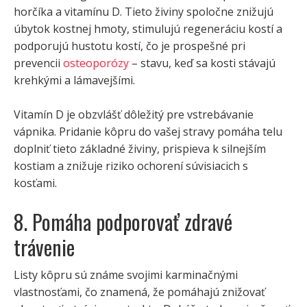
horčíka a vitamínu D. Tieto živiny spoločne znižujú
úbytok kostnej hmoty, stimulujú regeneráciu kostí a
podporujú hustotu kostí, čo je prospešné pri
prevencii
osteoporózy
– stavu, keď sa kosti stávajú
krehkými a lámavejšími.
Vitamín D je obzvlášť dôležitý pre vstrebávanie
vápnika. Pridanie kôpru do vašej stravy pomáha telu
doplniť tieto základné živiny, prispieva k silnejším
kostiam a znižuje riziko ochorení súvisiacich s
kosťami.
8. Pomáha podporovať zdravé
trávenie
Listy kôpru sú známe svojimi karminačnými
vlastnosťami, čo znamená, že pomáhajú znižovať