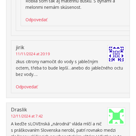
Robila som tak aj materinu dusku. S dyñami a
melonmi nemám skúsenost.
Odpovedať
jirik
11/11/2024 at 20:19
zkus citrony namočit do vody s jablečným
octem, třeba to bude lepší…anebo do jablečného octu
bez vody….
Odpovedať
Draslik
12/11/2024 at 7:42
A keďže sLOVEnská „národná“ vláda mlčí a nič
s práškovaním Slovenska nerobí, patrí rovnako medzi