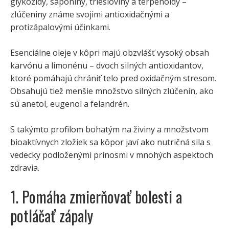
glykozidy, saponíny, triesloviny a terpenoidy –
zlúčeniny známe svojimi antioxidačnými a
protizápalovými účinkami.
Esenciálne oleje v kôpri majú obzvlášť vysoký obsah
karvónu a limonénu – dvoch silných antioxidantov,
ktoré pomáhajú chrániť telo pred oxidačným stresom.
Obsahujú tiež menšie množstvo silných zlúčenín, ako
sú anetol, eugenol a felandrén.
S takýmto profilom bohatým na živiny a množstvom
bioaktívnych zložiek sa kôpor javí ako nutričná sila s
vedecky podloženými prínosmi v mnohých aspektoch
zdravia.
1. Pomáha zmierňovať bolesti a
potláčať zápaly