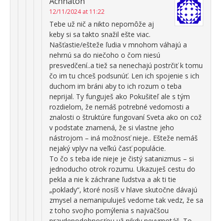
Achnaton
12/11/2024 at 11:22
Tebe už nič a nikto nepomôže aj
keby si sa takto snažil ešte viac.
Našťastie/ešteže ľudia v mnohom váhajú a
nehrnú sa do niečoho o čom niesú
presvedčení..a tiež sa nenechajú postrčiť k tomu
čo im tu chceš podsunúť. Len ich spojenie s ich
duchom im bráni aby to ich rozum o teba
neprijal. Ty funguješ ako Pokušiteľ ale s tým
rozdielom, že nemáš potrebné vedomosti a
znalosti o štruktúre fungovaní Sveta ako on což
v podstate znamená, že si vlastne jeho
nástrojom – iná možnosť nieje.. Ešteže nemáš
nejaký vplyv na veľkú časť populácie.
To čo s teba ide nieje je čistý satanizmus – si
jednoducho otrok rozumu. Ukazuješ cestu do
pekla a nie k záchrane ľudstva a ak ti tie
„poklady“, ktoré nosíš v hlave skutočne dávajú
zmysel a nemanipuluješ vedome tak vedz, že sa
z toho svojho pomýlenia s najväčšou
pravdepodobnosťou už nikdy nevymotáš. To