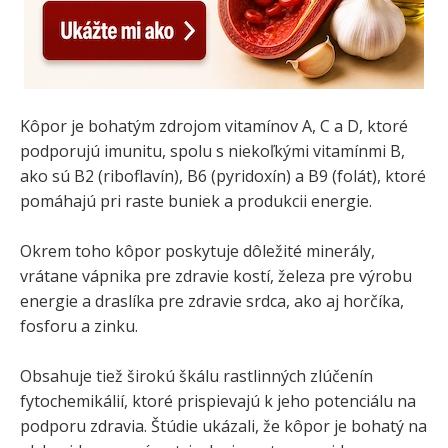
Kôpor je bohatým zdrojom vitamínov A, C a D, ktoré
podporujú imunitu, spolu s niekoľkými vitamínmi B,
ako sú B2 (riboflavín), B6 ​​(pyridoxín) a B9 (folát), ktoré
pomáhajú pri raste buniek a produkcii energie.
Okrem toho kôpor poskytuje dôležité minerály,
vrátane vápnika pre zdravie kostí, železa pre výrobu
energie a draslíka pre zdravie srdca, ako aj horčíka,
fosforu a zinku.
Obsahuje tiež širokú škálu rastlinných zlúčenín
fytochemikálií, ktoré prispievajú k jeho potenciálu na
podporu zdravia. Štúdie ukázali, že kôpor je bohatý na