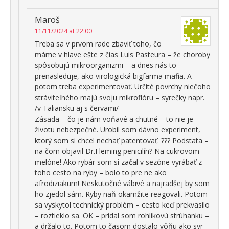
Maroš
11/11/2024 at 22:00
Treba sa v prvom rade zbaviť toho, čo
máme v hlave ešte z čias Luis Pasteura – že choroby
spôsobujú mikroorganizmi – a dnes nás to
prenasleduje, ako virologická bigfarma mafia. A
potom treba experimentovať. Určité povrchy niečoho
stráviteľného majú svoju mikroflóru – syrečky napr.
/v Taliansku aj s červami/
Zásada – čo je nám voňavé a chutné – to nie je
životu nebezpečné. Urobil som dávno experiment,
ktorý som si chcel nechať patentovať. ??? Podstata –
na čom objavil Dr.Fleming penicilín? Na cukrovom
melóne! Ako rybár som si začal v sezóne vyrábať z
toho cesto na ryby – bolo to pre ne ako
afrodiziakum! Neskutočné vábivé a najradšej by som
ho zjedol sám. Ryby naň okamžite reagovali. Potom
sa vyskytol technický problém – cesto keď prekvasilo
– roztieklo sa. OK – pridal som rohlíkovú strúhanku –
a držalo to. Potom to časom dostalo vôňu ako syr