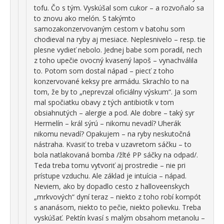
tofu. Čo s tým. Vyskúšal som cukor – a rozvoňalo sa
to znovu ako melón. S takýmto
samozakonzervovaným cestom v batohu som
chodieval na ryby aj mesiace. Neplesnivelo – resp. tie
plesne vydieť nebolo. Jednej babe som poradil, nech
z toho upečie ovocný kvasený lapoš – vynachválila
to. Potom som dostal nápad – piecť z toho
konzervované keksy pre armádu. Skrachlo to na
tom, že by to „neprevzal oficiálny výskum“. Ja som
mal spočiatku obavy z tých antibiotík v tom
obsiahnutých – alergie a pod. Ale dobre – taký syr
Hermelín – král sýrú – nikomu nevadí? Uherák
nikomu nevadí? Opakujem – na ryby neskutočná
nástraha. Kvasiť to treba v uzavretom sáčku – to
bola natlakovaná bomba /žlté PP sáčky na odpad/.
Teda treba tomu vytvoriť aj prostredie – nie pri
prístupe vzduchu. Ale základ je intuícia – nápad.
Neviem, ako by dopadlo cesto z halloveenskych
„mrkvových“ dyní teraz – niekto z toho robí kompót
s ananásom, niekto to pečie, niekto polievku. Treba
vyskúšať. Pektín kvasí s malým obsahom metanolu –