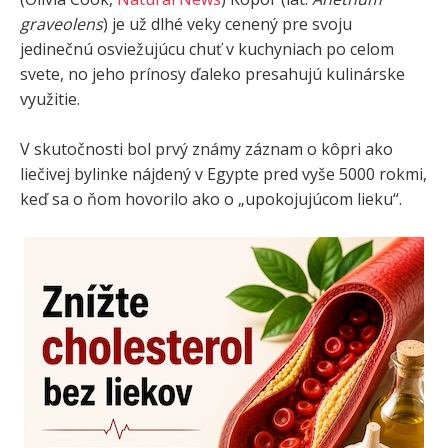
graveolens
) je už dlhé veky cenený pre svoju
jedinečnú osviežujúcu chuť v kuchyniach po celom
svete, no jeho prínosy ďaleko presahujú kulinárske
využitie.
V skutočnosti bol prvý známy záznam o kôpri ako
liečivej bylinke nájdený v Egypte pred vyše 5000 rokmi,
keď sa o ňom hovorilo ako o „upokojujúcom lieku“.