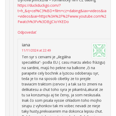
https://duckduckgo.com/?
t=h_&q=cel%C3%BD+film+cz+dabing&iax=videos&ia
=videos&iai=https%3A%2F%2Fwww.youtube.com%2
Fwatch%3Fv%3DBjJCIoYKEDo
Odpovedať
iana
11/11/2024 at 22:49
Ten syr s cervami je „ilegálna
specialitka“- podla EU (. casu marzu alebo fràzigu)
na sardinii, majú ho pekne na balkone ,či na
parapete cely bochnik a lyzicou odoberaju syr,
teda je to na sposob cibetky ze to prejde
traviacim traktom (cervov ) a tak sa to zmeni na
delikatesu a chut toho syra je pikantná,akurat ze
tu sa konzumuju aj tie červy, ja som neskusala.
Inak čo som pisala vyssie ohladom toho mojho
sirupu z vyhonkov tak mi vobec nevadi ze nieje
taky husty,prekvasenim ma dokonca lepsiu chut.