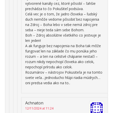
vytvorené kanály cez, ktoré pôsobí – ľahšie
prechádza to čo Pokušiteľ podsúva.
Celá vec je o tom, že jadro človeka – ľudský
duch nemôže vedome pôsobiť bez napojenia
na Zdroj – Boha lebo v sebe nemá zdroj pre
seba – nieje teda sám sebe Bohom.
Boh – Zdroj absolútne všetkého co jestvuje je
len jeden!
A ak funguje bez napojenia na Boha tak môže
fungovať len na základe čo mu ponúka jeho
rozum – a ten na celistvé chápanie nestačí –
rozum nikdy nepochopí človeka ako celok,
nepochopí prírodu ako celok.
Rozumárov – nástrojov Pokusiteľa je na tomto
svete veľa…jednoducho hlúpi riadia múdrych…
oni predsa vedia ako na to..
Achnaton
12/11/2024 at 11:24