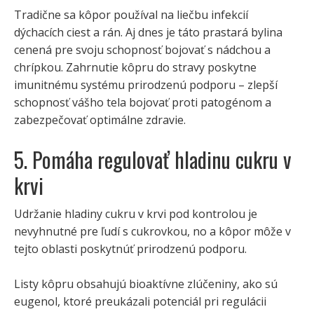
Tradične sa kôpor používal na liečbu infekcií
dýchacích ciest a rán. Aj dnes je táto prastará bylina
cenená pre svoju schopnosť bojovať s nádchou a
chrípkou. Zahrnutie kôpru do stravy poskytne
imunitnému systému prirodzenú podporu – zlepší
schopnosť vášho tela bojovať proti patogénom a
zabezpečovať optimálne zdravie.
5. Pomáha regulovať hladinu cukru v
krvi
Udržanie hladiny cukru v krvi pod kontrolou je
nevyhnutné pre ľudí s cukrovkou, no a kôpor môže v
tejto oblasti poskytnúť prirodzenú podporu.
Listy kôpru obsahujú bioaktívne zlúčeniny, ako sú
eugenol, ktoré preukázali potenciál pri regulácii