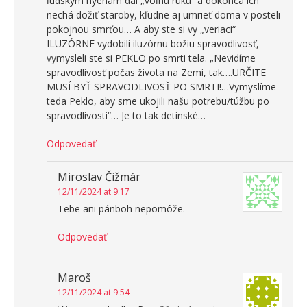
ľudským hyenám dal „voľnú ruku“ a dokonca ich
nechá dožiť staroby, kľudne aj umrieť doma v posteli
pokojnou smrťou… A aby ste si vy „veriaci“
ILUZÓRNE vydobili iluzórnu božiu spravodlivosť,
vymysleli ste si PEKLO po smrti tela. „Nevidíme
spravodlivosť počas života na Zemi, tak….URČITE
MUSÍ BYŤ SPRAVODLIVOSŤ PO SMRTI!…Vymyslíme
teda Peklo, aby sme ukojili našu potrebu/túžbu po
spravodlivosti“… Je to tak detinské…
Odpovedať
Miroslav Čižmár
12/11/2024 at 9:17
Tebe ani pánboh nepomôže.
Odpovedať
Maroš
12/11/2024 at 9:54