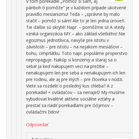
V tom porekadle „Pomôž si sám, aj
pánboh ti pomôže“ je v každom prípade ukotvené
pravidlo mesianizmu! Teda – „správne by malo
stačiť – pomôž si sám! Ale to je len jedna úroveň.
Tie ďalšie sú skryté! Napr. – pomôžme si! A vtedy
vzniká organizácia MY – ako základ všetkého! Nie
egoizmus jednotlivca, navyše pre istotu v
závislosti – pre istotu – na nejakom mesiášovi –
bohu, cimprlátku. Toto napr. populárne properstvo
nepropaguje. Nakúp si konzervy a staraj sa o
seba! Ja keď nakupujem veci na prežitie –
nenakupujem len pre seba a nenakupujem ich len
pre rodinu, ale aj pre iných – pre človeka v núdzi.
Viete sa rozdeliť o posledný kus chleba? A z
porekadiel = ovládačov – sa nenaješ! My musíme
vybudovať kvalitné aktívne sociálne vzťahy a
prestať sa riadiť porekadlami pre Gójimov –
ovládačmi židov!
Odpovedať