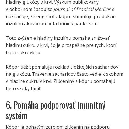
hladiny glukózy v krvi. Výskum publikovaný
v odbornom časopise
Journal of Tropical Medicine
naznačuje, že eugenol v kôpre stimuluje produkciu
inzulínu aktiváciou beta buniek pankreasu.
Toto zvýšenie hladiny inzulínu pomáha znižovať
hladinu cukru v krvi, čo je prospešné pre tých, ktorí
trpia cukrovkou.
Kôpor tiež spomaľuje rozklad zložitejších sacharidov
na glukózu. Trávenie sacharidov často vedie k skokom
v hladine cukru v krvi. Zlúčeniny z kôpru pomáhajú
tieto skoky tlmiť.
6. Pomáha podporovať imunitný
systém
Kôpor je bohatým zdrojom zlúčenín na podporu