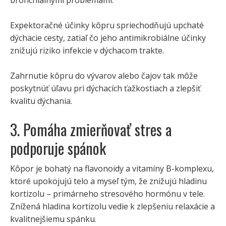
bronchiálnymi problémami.
Expektoračné účinky kôpru spriechodňujú upchaté
dýchacie cesty, zatiaľ čo jeho antimikrobiálne účinky
znižujú riziko infekcie v dýchacom trakte.
Zahrnutie kôpru do vývarov alebo čajov tak môže
poskytnúť úľavu pri dýchacích ťažkostiach a zlepšiť
kvalitu dýchania.
3. Pomáha zmierňovať stres a
podporuje spánok
Kôpor je bohatý na flavonoidy a vitamíny B-komplexu,
ktoré upokojujú telo a myseľ tým, že znižujú hladinu
kortizolu – primárneho stresového hormónu v tele.
Znížená hladina kortizolu vedie k zlepšeniu relaxácie a
kvalitnejšiemu spánku.