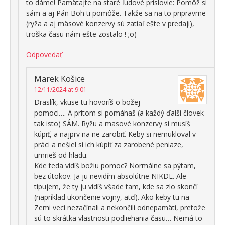
to dáme! Pamätajte na staré ľudové príslovie: Pomôž si
sám a aj Pán Boh ti pomôže. Takže sa na to pripravme
(ryža a aj mäsové konzervy sú zatiaľ ešte v predaji),
troška času nám ešte zostalo ! ;o)
Odpovedať
Marek Košice
12/11/2024 at 9:01
Draslík, vkuse tu hovoríš o božej
pomoci…. A pritom si pomáhaš (a každý ďalší človek
tak isto) SÁM. Ryžu a masové konzervy si musíš
kúpiť, a najprv na ne zarobiť. Keby si nemukloval v
práci a nešiel si ich kúpiť za zarobené peniaze,
umrieš od hladu.
Kde teda vidíš božiu pomoc? Normálne sa pýtam,
bez útokov. Ja ju nevidím absolútne NIKDE. Ale
tipujem, že ty ju vidíš všade tam, kde sa zlo skončí
(napríklad ukončenie vojny, atď). Ako keby tu na
Zemi veci nezačínali a nekončili odnepamäti, pretože
sú to skrátka vlastnosti podliehania času… Nemá to