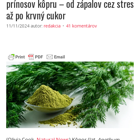
prínosov kôpru – od zápalov cez stres
až po krvný cukor
11/11/2024
autor:
redakcia
41 komentárov
(Olivia Cook,
Natural News
) Kôpor (lat.
Anethum