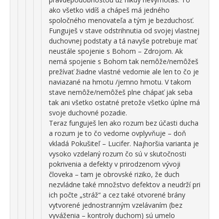
ako všetko vidíš a chápeš má jedného
spoločného menovateľa a tým je bezduchosť.
Funguješ v stave odstrihnutia od svojej vlastnej
duchovnej podstaty a tá navyše potrebuje mať
neustále spojenie s Bohom – Zdrojom. Ak
nemá spojenie s Bohom tak nemôže/nemôžeš
prežívať žiadne vlastné vedomie ale len to čo je
naviazané na hmotu /jemno hmotu. V takom
stave nemôže/nemôžeš plne chápať jak seba
tak ani všetko ostatné pretože všetko úplne má
svoje duchovné pozadie.
Teraz funguješ len ako rozum bez účasti ducha
a rozum je to čo vedome ovplyvňuje – doň
vkladá Pokušiteľ – Lucifer. Najhoršia varianta je
vysoko vzdelaný rozum čo sú v skutočnosti
pokrivenia a defekty v prirodzenom vývoji
človeka – tam je obrovské riziko, že duch
nezvládne také množstvo defektov a neudrží pri
ich počte „stráž“ a cez také otvorené brány
vytvorené jednostranným vzelávaním (bez
vyváženia – kontroly duchom) sú umelo