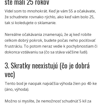
ste mali 25 rokov
Videl som to mnohokrát. Keď je vám 55 a očakávate,
že schudnete rovnako rýchlo, ako keď vám bolo 25,
tak si koledujete o sklamanie.
Nereálne očakávania znamenajú, že aj keď robíte
celkom dobrý pokrok, budete počas neho pociťovať
frustráciu. To potom neraz vedie k pochybnostiam či
dokonca vzdávaniu sa (čo sa stáva väčšine ľudí).
3. Skratky neexistujú (čo je dobrá
vec)
Tento bod je naopak najväčšia výhoda žien po 40-ke
(áno, výhoda).
Možno si myslíte, že nemožnosť schudnúť 5 kíl za