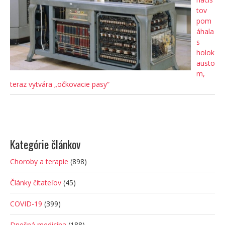
tov
pom
áhala
s
holok
austo
m,
teraz vytvára „očkovacie pasy“
Kategórie článkov
Choroby a terapie
(898)
Články čitateľov
(45)
COVID-19
(399)
Dnešná medicína
(188)