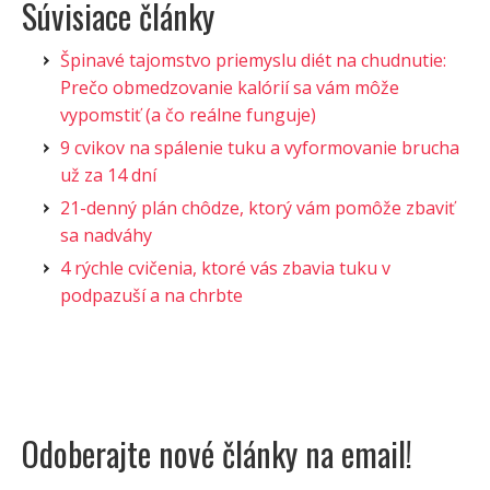
Súvisiace články
Špinavé tajomstvo priemyslu diét na chudnutie:
Prečo obmedzovanie kalórií sa vám môže
vypomstiť (a čo reálne funguje)
9 cvikov na spálenie tuku a vyformovanie brucha
už za 14 dní
21-denný plán chôdze, ktorý vám pomôže zbaviť
sa nadváhy
4 rýchle cvičenia, ktoré vás zbavia tuku v
podpazuší a na chrbte
Odoberajte nové články na email!