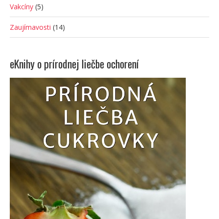
Vakcíny
(5)
Zaujímavosti
(14)
eKnihy o prírodnej liečbe ochorení