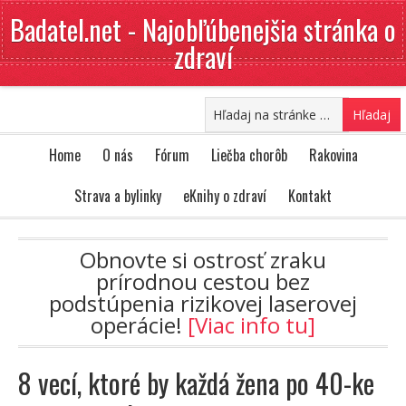
Badatel.net - Najobľúbenejšia stránka o
zdraví
Home
O nás
Fórum
Liečba chorôb
Rakovina
Strava a bylinky
eKnihy o zdraví
Kontakt
Obnovte si ostrosť zraku
prírodnou cestou bez
podstúpenia rizikovej laserovej
operácie!
[Viac info tu]
8 vecí, ktoré by každá žena po 40-ke