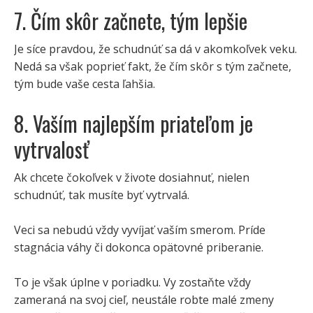
7. Čím skôr začnete, tým lepšie
Je síce pravdou, že schudnúť sa dá v akomkoľvek veku.
Nedá sa však poprieť fakt, že čím skôr s tým začnete,
tým bude vaše cesta ľahšia.
8. Vaším najlepším priateľom je
vytrvalosť
Ak chcete čokoľvek v živote dosiahnuť, nielen
schudnúť, tak musíte byť vytrvalá.
Veci sa nebudú vždy vyvíjať vaším smerom. Príde
stagnácia váhy či dokonca opätovné priberanie.
To je však úplne v poriadku. Vy zostaňte vždy
zameraná na svoj cieľ, neustále robte malé zmeny