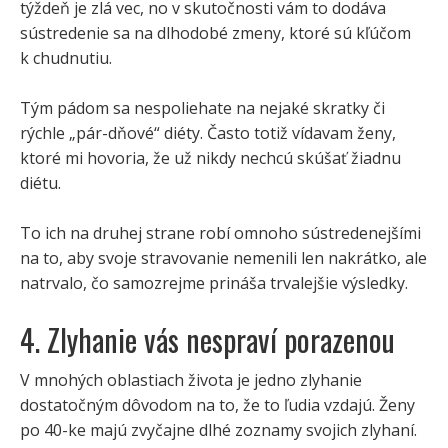
týždeň je zlá vec, no v skutočnosti vám to dodáva
sústredenie sa na dlhodobé zmeny, ktoré sú kľúčom
k chudnutiu.
Tým pádom sa nespoliehate na nejaké skratky či
rýchle „pár-dňové“ diéty. Často totiž vídavam ženy,
ktoré mi hovoria, že už nikdy nechcú skúšať žiadnu
diétu.
To ich na druhej strane robí omnoho sústredenejšími
na to, aby svoje stravovanie nemenili len nakrátko, ale
natrvalo, čo samozrejme prináša trvalejšie výsledky.
4. Zlyhanie vás nespraví porazenou
V mnohých oblastiach života je jedno zlyhanie
dostatočným dôvodom na to, že to ľudia vzdajú. Ženy
po 40-ke majú zvyčajne dlhé zoznamy svojich zlyhaní.