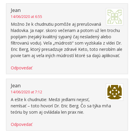
Jean
14/06/2020 at 6:55
Možno že k chudnutiu pomôže aj prerušovaná
hladovka. Ja napr. skoro večeriam a potom už len trochu
popíjam (nejaký kvalitný sypaný čaj nesladený alebo
filtrovanú vodu). Veľa „múdrosti“ som vyzískala z vídei Dr.
Eric Berg, ktorý presadzuje zdravé Keto, toto nerobím ale
povie tam aj veľa iných múdrostí ktoré sa dajú aplikovať.
Odpovedať
Jean
14/06/2020 at 7:12
A ešte k chudnutie: Medzi jedlami nejesť,
nemlsať – toto hovorí Dr. Eric Berg. Čo sa týka mňa
teóriu by som aj ovládala len prax nie.
Odpovedať