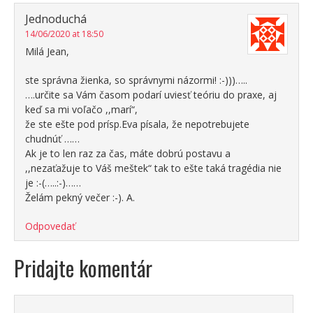
Jednoduchá
14/06/2020 at 18:50
Milá Jean,
ste správna žienka, so správnymi názormi! :-)))…..
….určite sa Vám časom podarí uviesť teóriu do praxe, aj
keď sa mi voľačo ,,marí“,
že ste ešte pod prísp.Eva písala, že nepotrebujete
chudnúť ……
Ak je to len raz za čas, máte dobrú postavu a
,,nezaťažuje to Váš meštek“ tak to ešte taká tragédia nie
je :-(…..:-)……
Želám pekný večer :-). A.
Odpovedať
Pridajte komentár