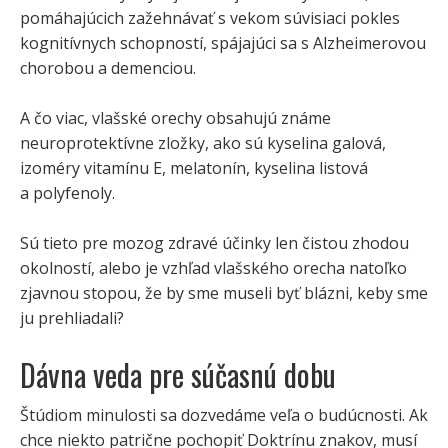
pomáhajúcich zažehnávať s vekom súvisiaci pokles
kognitívnych schopností, spájajúci sa s Alzheimerovou
chorobou a demenciou.
A čo viac, vlašské orechy obsahujú známe
neuroprotektívne zložky, ako sú kyselina galová,
izoméry vitamínu E, melatonín, kyselina listová
a polyfenoly.
Sú tieto pre mozog zdravé účinky len čistou zhodou
okolností, alebo je vzhľad vlašského orecha natoľko
zjavnou stopou, že by sme museli byť blázni, keby sme
ju prehliadali?
Dávna veda pre súčasnú dobu
Štúdiom minulosti sa dozvedáme veľa o budúcnosti. Ak
chce niekto patrične pochopiť Doktrínu znakov, musí