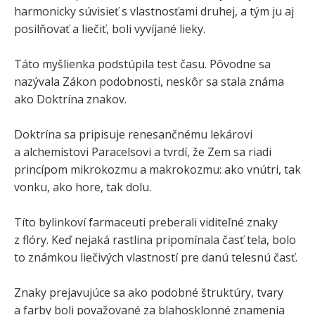
harmonicky súvisieť s vlastnosťami druhej, a tým ju aj
posilňovať a liečiť, boli vyvíjané lieky.
Táto myšlienka podstúpila test času. Pôvodne sa
nazývala Zákon podobnosti, neskôr sa stala známa
ako Doktrína znakov.
Doktrína sa pripisuje renesančnému lekárovi
a alchemistovi Paracelsovi a tvrdí, že Zem sa riadi
princípom mikrokozmu a makrokozmu: ako vnútri, tak
vonku, ako hore, tak dolu.
Títo bylinkoví farmaceuti preberali viditeľné znaky
z flóry. Keď nejaká rastlina pripomínala časť tela, bolo
to známkou liečivých vlastností pre danú telesnú časť.
Znaky prejavujúce sa ako podobné štruktúry, tvary
a farby boli považované za blahosklonné znamenia