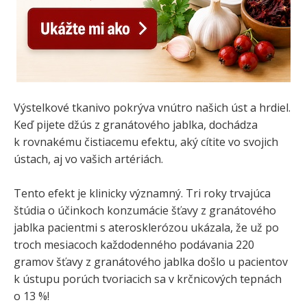
Výstelkové tkanivo pokrýva vnútro našich úst a hrdiel.
Keď pijete džús z granátového jablka, dochádza
k rovnakému čistiacemu efektu, aký cítite vo svojich
ústach, aj vo vašich artériách.
Tento efekt je klinicky významný. Tri roky trvajúca
štúdia o účinkoch konzumácie šťavy z granátového
jablka pacientmi s aterosklerózou ukázala, že už po
troch mesiacoch každodenného podávania 220
gramov šťavy z granátového jablka došlo u pacientov
k ústupu porúch tvoriacich sa v krčnicových tepnách
o 13 %!