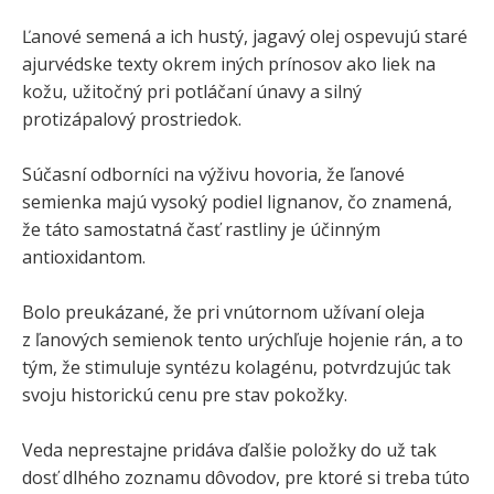
Ľanové semená a ich hustý, jagavý olej ospevujú staré
ajurvédske texty okrem iných prínosov ako liek na
kožu, užitočný pri potláčaní únavy a silný
protizápalový prostriedok.
Súčasní odborníci na výživu hovoria, že ľanové
semienka majú vysoký podiel lignanov, čo znamená,
že táto samostatná časť rastliny je účinným
antioxidantom.
Bolo preukázané, že pri vnútornom užívaní oleja
z ľanových semienok tento urýchľuje hojenie rán, a to
tým, že stimuluje syntézu kolagénu, potvrdzujúc tak
svoju historickú cenu pre stav pokožky.
Veda neprestajne pridáva ďalšie položky do už tak
dosť dlhého zoznamu dôvodov, pre ktoré si treba túto