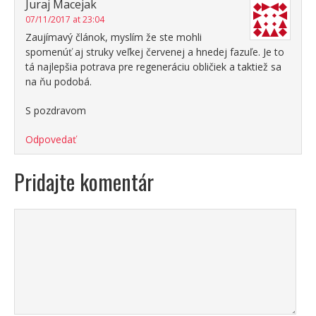
Juraj Macejak
07/11/2017 at 23:04
Zaujímavý článok, myslím že ste mohli
spomenúť aj struky veľkej červenej a hnedej fazuľe. Je to
tá najlepšia potrava pre regeneráciu obličiek a taktiež sa
na ňu podobá.
S pozdravom
Odpovedať
Pridajte komentár