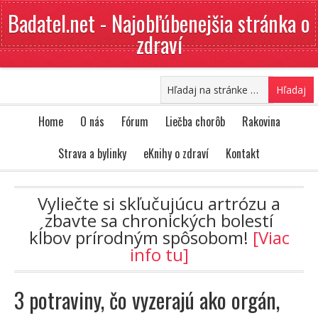
Badatel.net - Najobľúbenejšia stránka o
zdraví
Home
O nás
Fórum
Liečba chorôb
Rakovina
Strava a bylinky
eKnihy o zdraví
Kontakt
Vyliečte si skľučujúcu artrózu a
zbavte sa chronických bolestí
kĺbov prírodným spôsobom!
[Viac
info tu]
3 potraviny, čo vyzerajú ako orgán,