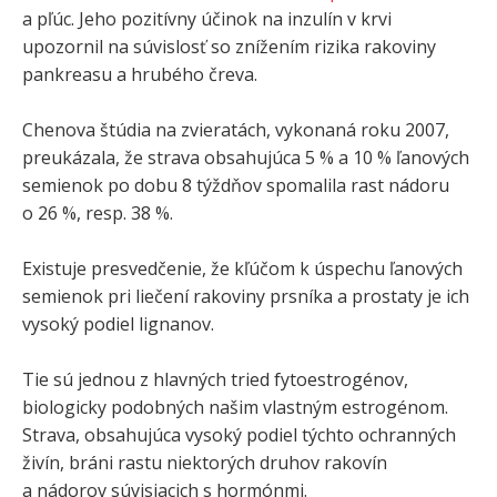
a pľúc. Jeho pozitívny účinok na inzulín v krvi
upozornil na súvislosť so znížením rizika rakoviny
pankreasu a hrubého čreva.
Chenova štúdia na zvieratách, vykonaná roku 2007,
preukázala, že strava obsahujúca 5 % a 10 % ľanových
semienok po dobu 8 týždňov spomalila rast nádoru
o 26 %, resp. 38 %.
Existuje presvedčenie, že kľúčom k úspechu ľanových
semienok pri liečení rakoviny prsníka a prostaty je ich
vysoký podiel lignanov.
Tie sú jednou z hlavných tried fytoestrogénov,
biologicky podobných našim vlastným estrogénom.
Strava, obsahujúca vysoký podiel týchto ochranných
živín, bráni rastu niektorých druhov rakovín
a nádorov súvisiacich s hormónmi.