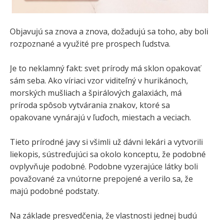
Objavujú sa znova a znova, dožadujú sa toho, aby boli
rozpoznané a využité pre prospech ľudstva.
Je to neklamný fakt: svet prírody má sklon opakovať
sám seba. Ako víriaci vzor viditeľný v hurikánoch,
morských mušliach a špirálových galaxiách, má
príroda spôsob vytvárania znakov, ktoré sa
opakovane vynárajú v ľuďoch, miestach a veciach.
Tieto prírodné javy si všimli už dávni lekári a vytvorili
liekopis, sústreďujúci sa okolo konceptu, že podobné
ovplyvňuje podobné. Podobne vyzerajúce látky boli
považované za vnútorne prepojené a verilo sa, že
majú podobné podstaty.
Na základe presvedčenia, že vlastnosti jednej budú