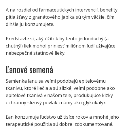
A na rozdiel od farmaceutických intervencií, benefity
pitia šťavy z granátového jablka sú tým väčšie, čím
dlhšie ju konzumujete.
Predstavte si, aký úžitok by tento jednoduchý (a
chutný!) liek mohol priniesť miliónom ľudí užívajúce
nebezpečné statínové lieky.
Ľanové semená
Semienka ľanu sa veľmi podobajú epitelovému
tkanivu, ktoré liečia a sú slizké, veľmi podobne ako
epitelové tkanivá v našom tele, produkujúce klzký
ochranný slizový povlak známy ako glykokalyx.
Ľan konzumuje ľudstvo už tisíce rokov a mnohé jeho
terapeutické použitia sú dobre zdokumentované.