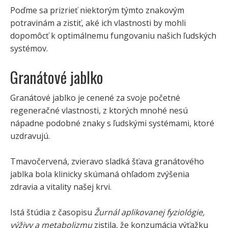
Poďme sa prizrieť niektorým týmto znakovým
potravinám a zistiť, aké ich vlastnosti by mohli
dopomôcť k optimálnemu fungovaniu našich ľudských
systémov.
Granátové jablko
Granátové jablko je cenené za svoje početné
regeneračné vlastnosti, z ktorých mnohé nesú
nápadne podobné znaky s ľudskými systémami, ktoré
uzdravujú.
Tmavočervená, zvieravo sladká šťava granátového
jablka bola klinicky skúmaná ohľadom zvýšenia
zdravia a vitality našej krvi.
Istá štúdia z časopisu
Žurnál aplikovanej fyziológie,
výživy a metabolizmu
zistila, že konzumácia výťažku