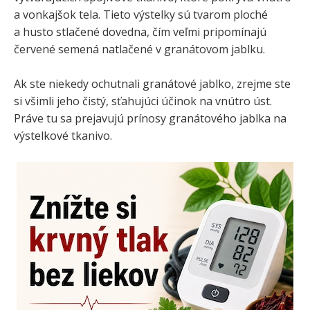
a vonkajšok tela. Tieto výstelky sú tvarom ploché
a husto stlačené dovedna, čím veľmi pripomínajú
červené semená natlačené v granátovom jablku.
Ak ste niekedy ochutnali granátové jablko, zrejme ste
si všimli jeho čistý, sťahujúci účinok na vnútro úst.
Práve tu sa prejavujú prínosy granátového jablka na
výstelkové tkanivo.