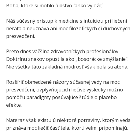
Boha, ktoré si mohlo ľudstvo ľahko vyložiť.
Náš súčasný prístup k medicíne s intuíciou pri liečení
neráta a neuznáva ani moc filozofických či duchovných
presvedčení.
Preto dnes väčšina zdravotníckych profesionálov
Doktrínu znakov opustila ako „bosorácke zmýšľanie“.
Nie všetka táto základná múdrosť však bola stratená.
Rozšíriť obmedzené názory súčasnej vedy na moc
presvedčení, ovplyvňujúcich liečivé výsledky možno
pomôžu paradigmy posúvajúce štúdie o placebo
efekte.
Nateraz však existujú niektoré potraviny, ktorým veda
priznáva moc liečiť časť tela, ktorú veľmi pripomínajú.