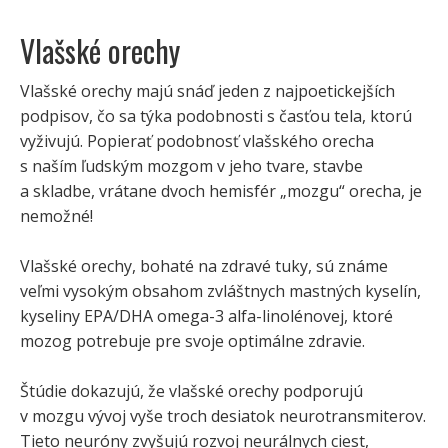
Vlašské orechy
Vlašské orechy majú snáď jeden z najpoetickejších
podpisov, čo sa týka podobnosti s časťou tela, ktorú
vyživujú. Popierať podobnosť vlašského orecha
s naším ľudským mozgom v jeho tvare, stavbe
a skladbe, vrátane dvoch hemisfér „mozgu“ orecha, je
nemožné!
Vlašské orechy, bohaté na zdravé tuky, sú známe
veľmi vysokým obsahom zvláštnych mastných kyselín,
kyseliny EPA/DHA omega-3 alfa-linolénovej, ktoré
mozog potrebuje pre svoje optimálne zdravie.
Štúdie dokazujú, že vlašské orechy podporujú
v mozgu vývoj vyše troch desiatok neurotransmiterov.
Tieto neuróny zvyšujú rozvoj neurálnych ciest,