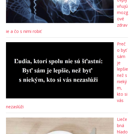
vňujú
mozg
ové
zdrav
ie a čo s nimi robiť
Preč
o byť
sám
je
lepšie
než s
nieký
m,
kto si
vás
nezaslúži
Lieče
bná
hlado