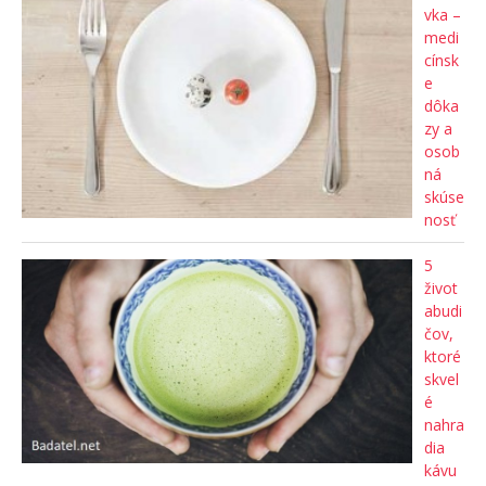
vka –
medi
cínsk
e
dôka
zy a
osob
ná
skúse
nosť
5
život
abudi
čov,
ktoré
skvel
é
nahra
dia
kávu