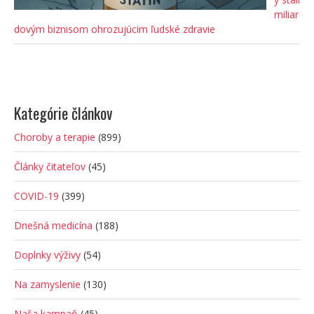
miliar
dovým biznisom ohrozujúcim ľudské zdravie
Kategórie článkov
Choroby a terapie
(899)
Články čitateľov
(45)
COVID-19
(399)
Dnešná medicína
(188)
Doplnky výživy
(54)
Na zamyslenie
(130)
Naša kampaň
(45)