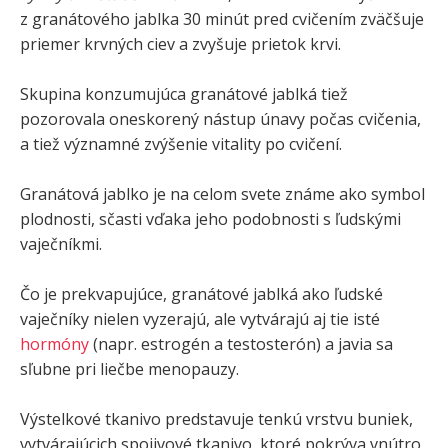
z granátového jablka 30 minút pred cvičením zväčšuje
priemer krvných ciev a zvyšuje prietok krvi.
Skupina konzumujúca granátové jablká tiež
pozorovala oneskorený nástup únavy počas cvičenia,
a tiež významné zvýšenie vitality po cvičení.
Granátová jablko je na celom svete známe ako symbol
plodnosti, sčasti vďaka jeho podobnosti s ľudskými
vaječníkmi.
Čo je prekvapujúce, granátové jablká ako ľudské
vaječníky nielen vyzerajú, ale vytvárajú aj tie isté
hormóny
(napr. estrogén a testosterón) a javia sa
sľubne pri liečbe menopauzy.
Výstelkové tkanivo predstavuje tenkú vrstvu buniek,
vytvárajúcich spojivové tkanivo, ktoré pokrýva vnútro