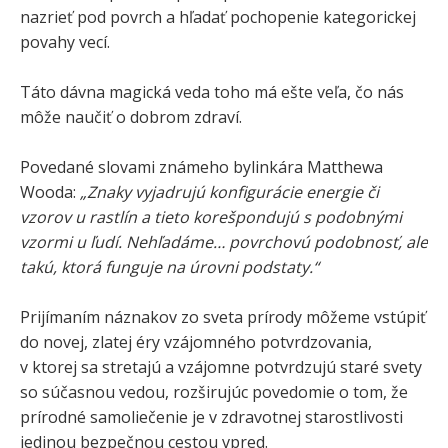
nazrieť pod povrch a hľadať pochopenie kategorickej
povahy vecí.
Táto dávna magická veda toho má ešte veľa, čo nás
môže naučiť o dobrom zdraví.
Povedané slovami známeho bylinkára Matthewa
Wooda:
„Znaky vyjadrujú konfigurácie energie či
vzorov u rastlín a tieto korešpondujú s podobnými
vzormi u ľudí. Nehľadáme… povrchovú podobnosť, ale
takú, ktorá funguje na úrovni podstaty.“
Prijímaním náznakov zo sveta prírody môžeme vstúpiť
do novej, zlatej éry vzájomného potvrdzovania,
v ktorej sa stretajú a vzájomne potvrdzujú staré svety
so súčasnou vedou, rozširujúc povedomie o tom, že
prírodné samoliečenie je v zdravotnej starostlivosti
jedinou bezpečnou cestou vpred.