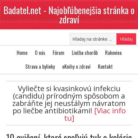
Badatel.net - Najobľúbenejšia stránka o
zdraví
Home
O nás
Fórum
Liečba chorôb
Rakovina
Strava a bylinky
eKnihy o zdraví
Kontakt
Vyliečte si kvasinkovú infekciu
(candidu) prírodným spôsobom a
zabráňte jej neustálym návratom
po liečbe antibiotikami!
[Viac info
tu]
10 cvičení, ktoré spaľujú tuk a kalórie