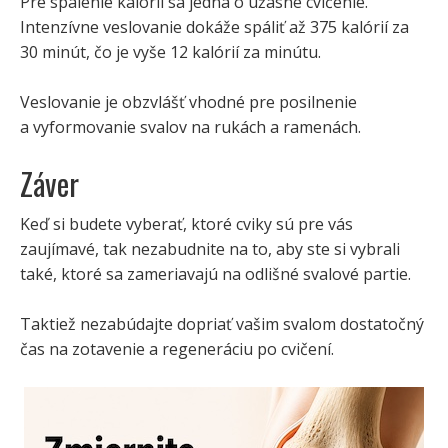
Pre spálenie kalórii sa jedná o úžasné cvičenie.
Intenzívne veslovanie dokáže spáliť až 375 kalórií za
30 minút, čo je vyše 12 kalórií za minútu.
Veslovanie je obzvlášť vhodné pre posilnenie
a vyformovanie svalov na rukách a ramenách.
Záver
Keď si budete vyberať, ktoré cviky sú pre vás
zaujímavé, tak nezabudnite na to, aby ste si vybrali
také, ktoré sa zameriavajú na odlišné svalové partie.
Taktiež nezabúdajte dopriať vašim svalom dostatočný
čas na zotavenie a regeneráciu po cvičení.