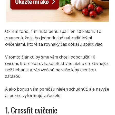
Okrem toho, 1 minúta behu spáli len 10 kalórií. To
znamená, že je ho jednoduché nahradiť inými
cvičeniami, ktoré za rovnaký čas dokážu spáliť viac.
V tomto článku by sme vám chceli odporučiť 10
cvičení, ktoré sú rovnako efektívne alebo efektívnejšie
než behanie a zároveň sú na vaše kĺby menšou
záťažou.
A ako bonus vám pomôžu nielen schudnúť, ale navyše
aj pekne vyformujú vaše telo.
1. Crossfit cvičenie