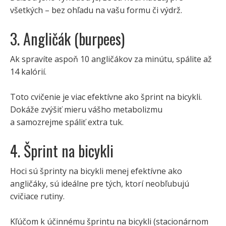
všetkých – bez ohľadu na vašu formu či výdrž.
3. Angličák (burpees)
Ak spravíte aspoň 10 angličákov za minútu, spálite až
14 kalórií.
Toto cvičenie je viac efektívne ako šprint na bicykli.
Dokáže zvýšiť mieru vášho metabolizmu
a samozrejme spáliť extra tuk.
4. Šprint na bicykli
Hoci sú šprinty na bicykli menej efektívne ako
angličáky, sú ideálne pre tých, ktorí neobľubujú
cvičiace rutiny.
Kľúčom k účinnému šprintu na bicykli (stacionárnom