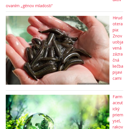
ovaním „génov mladosti“
Hirud
otera
pia:
Znov
uobja
vená
zázra
čná
liečba
pijavi
cami
Farm
aceut
ický
priem
ysel,
rakov