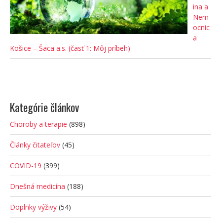
ina a
Nem
ocnic
a
Košice – Šaca a.s. (časť 1: Môj príbeh)
Kategórie článkov
Choroby a terapie
(898)
Články čitateľov
(45)
COVID-19
(399)
Dnešná medicína
(188)
Doplnky výživy
(54)