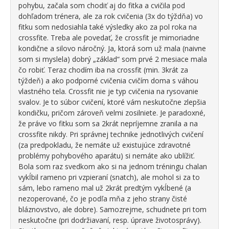
pohybu, začala som chodiť aj do fitka a cvičila pod
dohľadom trénera, ale za rok cvičenia (3x do týždňa) vo
fitku som nedosiahla také výsledky ako za pol roka na
crossfite. Treba ale povedať, že crossfit je mimoriadne
kondične a silovo náročný. Ja, ktorá som už mala (naivne
som si myslela) dobrý „základ“ som prvé 2 mesiace mala
čo robiť. Teraz chodím iba na crossfit (min. 3krát za
týždeň) a ako podporné cvičenia cvičím doma s váhou
vlastného tela. Crossfit nie je typ cvičenia na rysovanie
svalov. Je to súbor cvičení, ktoré vám neskutočne zlepšia
kondičku, pričom zároveň velmi zosilniete. Je paradoxné,
že práve vo fitku som sa 2krát nepríjemne zranila a na
crossfite nikdy. Pri správnej technike jednotlivých cvičení
(za predpokladu, že nemáte už existujúce zdravotné
problémy pohybového aparátu) si nemáte ako ublížiť.
Bola som raz svedkom ako si na jednom tréningu chalan
vykĺbil rameno pri vzpieraní (snatch), ale mohol si za to
sám, lebo rameno mal už 2krát predtým vykĺbené (a
nezoperované, čo je podľa mňa z jeho strany čisté
bláznovstvo, ale dobre). Samozrejme, schudnete pri tom
neskutočne (pri dodržiavaní, resp. úprave životosprávy).