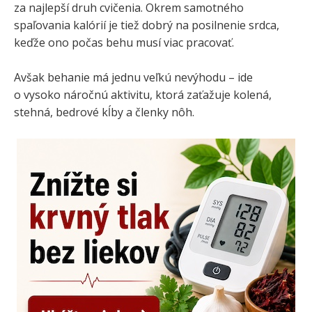
za najlepší druh cvičenia. Okrem samotného
spaľovania kalórií je tiež dobrý na posilnenie srdca,
keďže ono počas behu musí viac pracovať.
Avšak behanie má jednu veľkú nevýhodu – ide
o vysoko náročnú aktivitu, ktorá zaťažuje kolená,
stehná, bedrové kĺby a členky nôh.