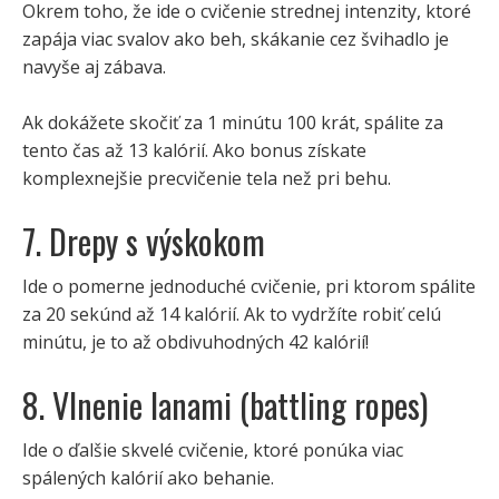
Okrem toho, že ide o cvičenie strednej intenzity, ktoré
zapája viac svalov ako beh, skákanie cez švihadlo je
navyše aj zábava.
Ak dokážete skočiť za 1 minútu 100 krát, spálite za
tento čas až 13 kalórií. Ako bonus získate
komplexnejšie precvičenie tela než pri behu.
7. Drepy s výskokom
Ide o pomerne jednoduché cvičenie, pri ktorom spálite
za 20 sekúnd až 14 kalórií. Ak to vydržíte robiť celú
minútu, je to až obdivuhodných 42 kalórií!
8. Vlnenie lanami (battling ropes)
Ide o ďalšie skvelé cvičenie, ktoré ponúka viac
spálených kalórií ako behanie.