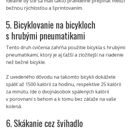
Ideálne by ste sa mali takto pravidelne prepínať medzi
bežnou rýchlosťou a šprintovaním.
5. Bicyklovanie na bicykloch
s hrubými pneumatikami
Tento druh cvičenia zahŕňa použitie bicykla s hrubými
pneumatikami, ktorý je aj ťažší a zložitejší na riadenie
než bežné bicykle.
Z uvedeného dôvodu na takomto bicykli dokážete
spáliť až 1500 kalórii za hodinu, respektíve 25 kalórii
za minútu. Ide o dvojnásobok spálených kalórií
v porovnaní s behom a k tomu bez záťaže na vaše
kolená.
6. Skákanie cez švihadlo