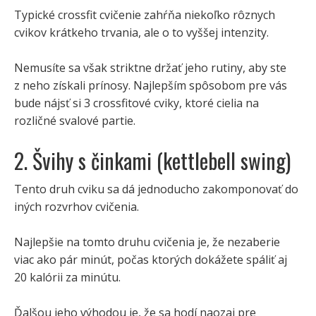
Typické crossfit cvičenie zahŕňa niekoľko rôznych
cvikov krátkeho trvania, ale o to vyššej intenzity.
Nemusíte sa však striktne držať jeho rutiny, aby ste
z neho získali prínosy. Najlepším spôsobom pre vás
bude nájsť si 3 crossfitové cviky, ktoré cielia na
rozličné svalové partie.
2. Švihy s činkami (kettlebell swing)
Tento druh cviku sa dá jednoducho zakomponovať do
iných rozvrhov cvičenia.
Najlepšie na tomto druhu cvičenia je, že nezaberie
viac ako pár minút, počas ktorých dokážete spáliť aj
20 kalórii za minútu.
Ďalšou jeho výhodou je, že sa hodí naozaj pre