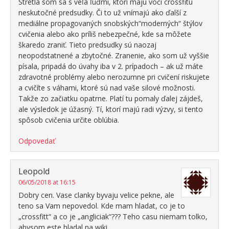
Stretla som sa s veľa ľuďmi, ktorí majú voči crossfitu
neskutočné predsudky. Či to už vnímajú ako ďalší z
mediálne propagovaných snobských“moderných“ štýlov
cvičenia alebo ako príliš nebezpečné, kde sa môžete
škaredo zraniť. Tieto predsudky sú naozaj
neopodstatnené a zbytočné. Zranenie, ako som už vyššie
písala, pripadá do úvahy iba v 2. prípadoch – ak už máte
zdravotné problémy alebo nerozumne pri cvičení riskujete
a cvičíte s váhami, ktoré sú nad vaše silové možnosti.
Takže zo začiatku opatrne. Platí tu pomaly ďalej zájdeš,
ale výsledok je úžasný. Tí, ktorí majú radi výzvy, si tento
spôsob cvičenia určite oblúbia.
Odpovedať
Leopold
06/05/2018 at 16:15
Dobry cen. Vase clanky byvaju velice pekne, ale
teno sa Vam nepovedol. Kde mam hladat, co je to
„crossfitt“ a co je „angliciak“??? Teho casu niemam tolko,
abysom este hladal na wiki…