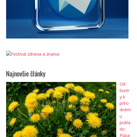
Najnovšie články
Od
burin
y k
príro
dném
u
pokla
du:
Púpa