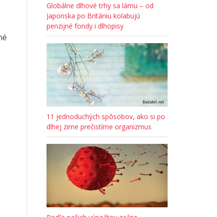
Globálne dlhové trhy sa lámu – od
Japonska po Britániu kolabujú
penzijné fondy i dlhopisy
né
11 jednoduchých spôsobov, ako si po
dlhej zime prečistíme organizmus