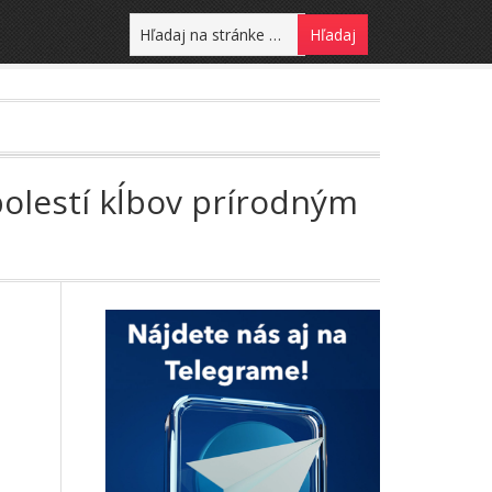
 bolestí kĺbov prírodným