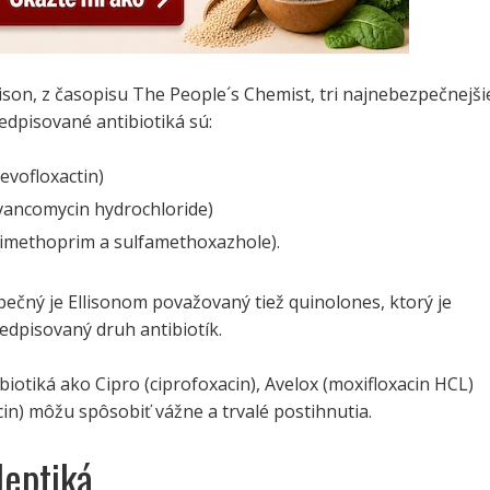
ison, z časopisu The People´s Chemist, tri najnebezpečnejši
edpisované antibiotiká sú:
evofloxactin)
vancomycin hydrochloride)
rimethoprim a sulfamethoxazhole).
ečný je Ellisonom považovaný tiež quinolones, ktorý je
edpisovaný druh antibiotík.
biotiká ako Cipro (ciprofoxacin), Avelox (moxifloxacin HCL)
acin) môžu spôsobiť vážne a trvalé postihnutia.
leptiká