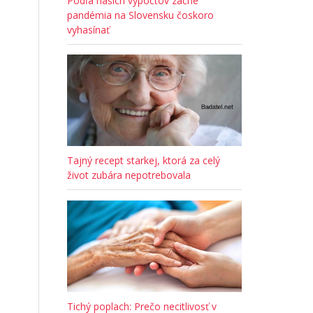
Podľa našich výpočtov začne
pandémia na Slovensku čoskoro
vyhasínať
Tajný recept starkej, ktorá za celý
život zubára nepotrebovala
Tichý poplach: Prečo necitlivosť v