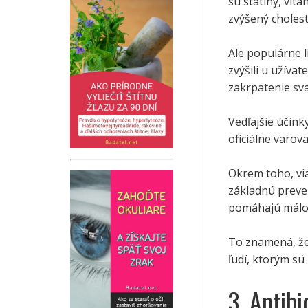
sú statiny, vít
zvýšený cholest
Ale populárne l
zvýšili u užíva
zakrpatenie sva
Vedľajšie účink
oficiálne varov
Okrem toho, via
základnú preve
pomáhajú málo 
To znamená, že 
ľudí, ktorým sú
3. Antibi