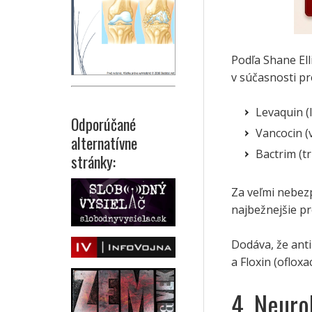
Podľa Shane Ell
v súčasnosti pr
Levaquin (l
Odporúčané
Vancocin (
alternatívne
Bactrim (t
stránky:
Za veľmi nebezp
najbežnejšie pr
Dodáva, že anti
a Floxin (oflox
4. Neuro