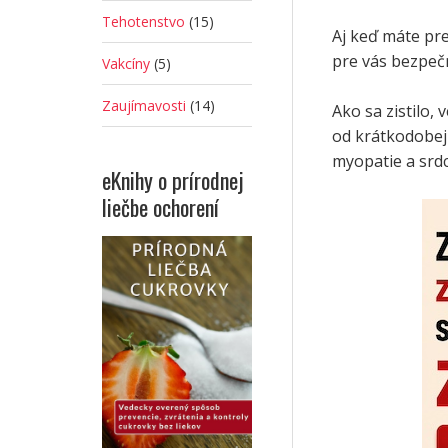
Tehotenstvo
(15)
Aj keď máte pre
pre vás bezpečn
Vakcíny
(5)
Zaujímavosti
(14)
Ako sa zistilo,
od krátkodobej 
myopatie a srdc
eKnihy o prírodnej
liečbe ochorení