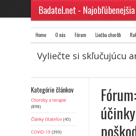
Badatel.net - Najobľúbenejšia
Home
O nás
Fórum
Liečba chorôb
Ra
Vyliečte si skľučujúcu 
Fórum:
Kategórie článkov
Choroby a terapie
účinky
(898)
Články čitateľov
(45)
poškod
COVID-19
(399)