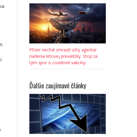
ka
m.
Pfizer nechal zmraziť účty agentúr
riadenia letovej prevádzky. Stojí za
í
tým spor o covidové vakcíny
Ďalšie zaujímavé články
v