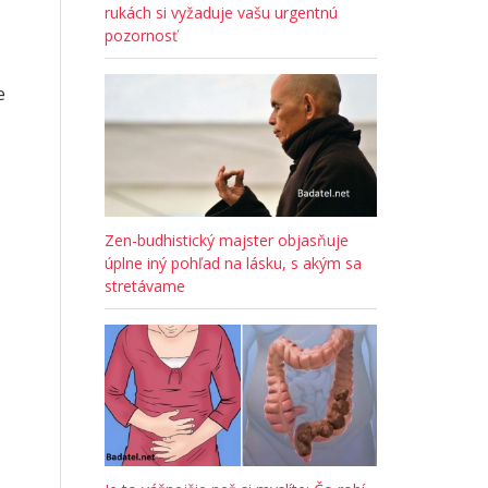
rukách si vyžaduje vašu urgentnú
pozornosť
e
Zen-budhistický majster objasňuje
úplne iný pohľad na lásku, s akým sa
stretávame