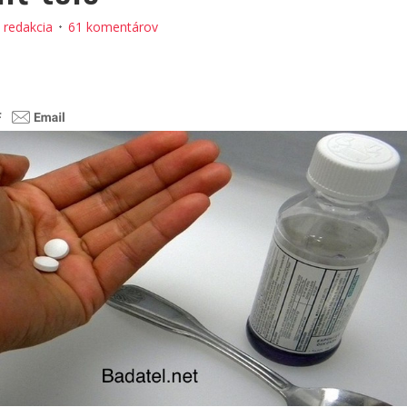
:
redakcia
61 komentárov