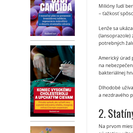
Milióny ľudí b
– ťažkosť spôso
Lenže sa ukáza
(lansoprazole)
potrebných žal
Americký úrad p
na nebezpečenst
bakteriálnej hn
Dlhodobé užíva
a nezdravého p
2. Statín
Na prvom mieste