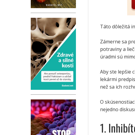
Táto dôležitá i
Zámerne sa pre
potraviny a li
úradmi sú mimo
Aby ste lepšie 
lekármi predpis
než sa ich rozh
O skúsenostiach
nejedno diskus
1. Inhib