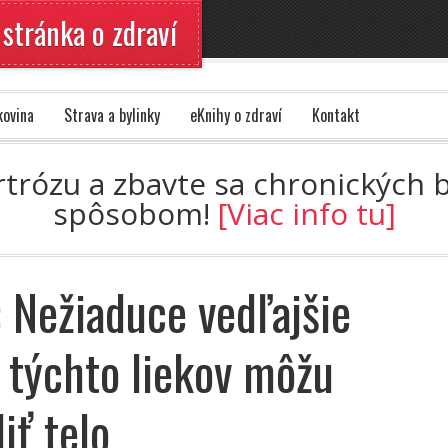
 stránka o zdraví
kovina
Strava a bylinky
eKnihy o zdraví
Kontakt
artrózu a zbavte sa chronických
spôsobom!
[Viac info tu]
 Nežiaduce vedľajšie
 týchto liekov môžu
iť telo