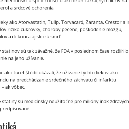
ané medicínskou spoločnosťou ako druh zázračných liečiv na
erol a srdcové ochorenia.
ieky ako Atorvastatin, Tulip, Torvacard, Zaranta, Crestor a i
teľov riziko cukrovky, choroby pečene, poškodenie mozgu,
lov a dokonca aj skorú smrť.
y statinov sú tak závažné, že FDA v poslednom čase rozšírilo
anie na jeho užívanie.
c ako tucet štúdií ukázali, že užívanie týchto liekov ako
nciu na predchádzanie srdečného záchvatu či infarktu
– ak vôbec.
statiny sú medicínsky neužitočné pre milióny inak zdravých
 predpisované.
otiká