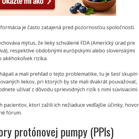
nformácia je často zatajená pred pozornosťou spoločnosti.
chováva mýtus, že lieky schválené FDA (Americký úrad pre
ečivá), respektíve obdobnými európskymi alebo slovenskými
 akéhokoľvek rizika.
chápali a mali prehľad o tejto problematike, tu je šesť skupín
ovaných liekov, pri ktorých by ste mali dvakrát pouvažovať,
odnete užívať z dôvodu sprievodných rizík s nimi súvisiacimi.
 pacientov, ktorí zažili ich nežiaduce vedľajšie účinky, hovor
né fórum.
ítory protónovej pumpy (PPIs)