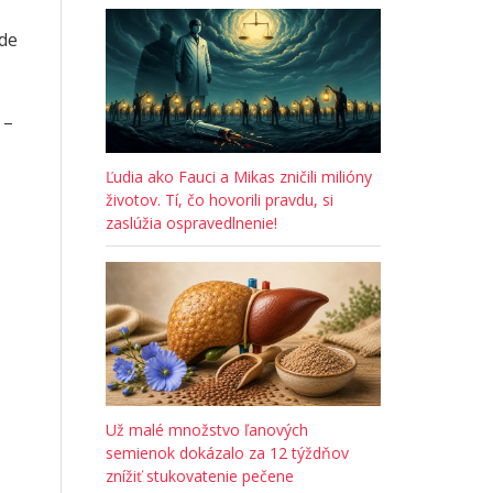
ude
 –
Ľudia ako Fauci a Mikas zničili milióny
životov. Tí, čo hovorili pravdu, si
zaslúžia ospravedlnenie!
Už malé množstvo ľanových
semienok dokázalo za 12 týždňov
znížiť stukovatenie pečene