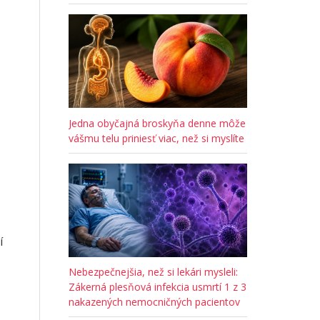
Jedna obyčajná broskyňa denne môže
vášmu telu priniesť viac, než si myslíte
í
Nebezpečnejšia, než si lekári mysleli:
Zákerná plesňová infekcia usmrtí 1 z 3
nakazených nemocničných pacientov